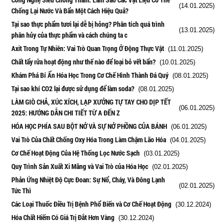
(14.01.2025)
Chống Lại Nước Và Bẩn Một Cách Hiệu Quả?
Tại sao thực phẩm tươi lại dễ bị hỏng? Phân tích quá trình
(13.01.2025)
phân hủy của thực phẩm và cách chúng ta c
Axit Trong Tự Nhiên: Vai Trò Quan Trọng Ở Động Thực Vật
(11.01.2025)
Chất tẩy rửa hoạt động như thế nào để loại bỏ vết bẩn?
(10.01.2025)
Khám Phá Bí Ẩn Hóa Học Trong Cơ Chế Hình Thành Đá Quý
(08.01.2025)
Tại sao khí CO2 lại được sử dụng để làm soda?
(08.01.2025)
LÀM GIÒ CHẢ, XÚC XÍCH, LẠP XƯỞNG TỰ TAY CHO DỊP TẾT
(06.01.2025)
2025: HƯỚNG DẪN CHI TIẾT TỪ A ĐẾN Z
HÓA HỌC PHÍA SAU BỘT NỞ VÀ SỰ NỞ PHỒNG CỦA BÁNH
(06.01.2025)
Vai Trò Của Chất Chống Oxy Hóa Trong Làm Chậm Lão Hóa
(04.01.2025)
Cơ Chế Hoạt Động Của Hệ Thống Lọc Nước Sạch
(03.01.2025)
Quy Trình Sản Xuất Xi Măng và Vai Trò của Hóa Học
(02.01.2025)
Phản Ứng Nhiệt Độ Cực Đoan: Sự Nổ, Cháy, Và Đông Lạnh
(02.01.2025)
Tức Thì
Các Loại Thuốc Điều Trị Bệnh Phổ Biến và Cơ Chế Hoạt Động
(30.12.2024)
Hóa Chất Hiếm Có Giá Trị Đắt Hơn Vàng
(30.12.2024)