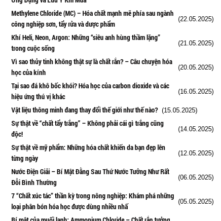
Methylene Chloride (MC) – Hóa chất mạnh mẽ phía sau ngành
(22.05.2025)
công nghiệp sơn, tẩy rửa và dược phẩm
Khí Heli, Neon, Argon: Những “siêu anh hùng thầm lặng”
(21.05.2025)
trong cuộc sống
Vì sao thủy tinh không thật sự là chất rắn? – Câu chuyện hóa
(20.05.2025)
học của kính
Tại sao đá khô bốc khói? Hóa học của carbon dioxide và các
(16.05.2025)
hiệu ứng thú vị khác
Vật liệu thông minh đang thay đổi thế giới như thế nào?
(15.05.2025)
Sự thật về “chất tẩy trắng” – Không phải cái gì trắng cũng
(14.05.2025)
độc!
Sự thật về mỹ phẩm: Những hóa chất khiến da bạn đẹp lên
(12.05.2025)
từng ngày
Nước Điện Giải – Bí Mật Đằng Sau Thứ Nước Tưởng Như Rất
(06.05.2025)
Đỗi Bình Thường
7 “Chất xúc tác” thần kỳ trong nông nghiệp: Khám phá những
(05.05.2025)
loại phân bón hóa học được dùng nhiều nhấ
Bí mật của muối lạnh: Ammonium Chloride – Chất rắn tưởng