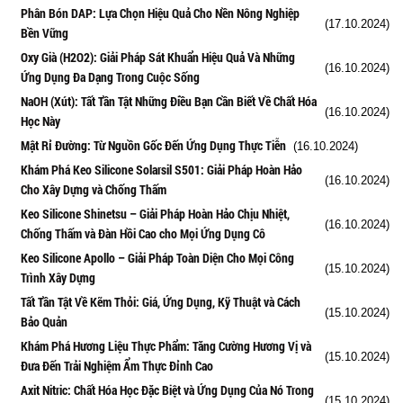
Phân Bón DAP: Lựa Chọn Hiệu Quả Cho Nền Nông Nghiệp
(17.10.2024)
Bền Vững
Oxy Già (H2O2): Giải Pháp Sát Khuẩn Hiệu Quả Và Những
(16.10.2024)
Ứng Dụng Đa Dạng Trong Cuộc Sống
NaOH (Xút): Tất Tần Tật Những Điều Bạn Cần Biết Về Chất Hóa
(16.10.2024)
Học Này
Mật Rỉ Đường: Từ Nguồn Gốc Đến Ứng Dụng Thực Tiễn
(16.10.2024)
Khám Phá Keo Silicone Solarsil S501: Giải Pháp Hoàn Hảo
(16.10.2024)
Cho Xây Dựng và Chống Thấm
Keo Silicone Shinetsu – Giải Pháp Hoàn Hảo Chịu Nhiệt,
(16.10.2024)
Chống Thấm và Đàn Hồi Cao cho Mọi Ứng Dụng Cô
Keo Silicone Apollo – Giải Pháp Toàn Diện Cho Mọi Công
(15.10.2024)
Trình Xây Dựng
Tất Tần Tật Về Kẽm Thỏi: Giá, Ứng Dụng, Kỹ Thuật và Cách
(15.10.2024)
Bảo Quản
Khám Phá Hương Liệu Thực Phẩm: Tăng Cường Hương Vị và
(15.10.2024)
Đưa Đến Trải Nghiệm Ẩm Thực Đỉnh Cao
Axit Nitric: Chất Hóa Học Đặc Biệt và Ứng Dụng Của Nó Trong
(15.10.2024)