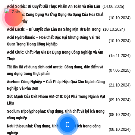
Acid Sorbic: Bí Quyết Giữ Thực Phẩm An Toàn và Bền Lâu
(14.06.2025)
Axit Oxalic: Công Dụng Và Ứng Dụng Đa Dạng Của Hóa Chất
(10.10.2024)
Độc Đáo Này
Acid Lactic – Bí Quyết Cho Làn Da Sáng Mịn Từ Bên Trong
(10.10.2024)
Acid Hydrofluoric – Hoá Chất Độc Hại Nhưng Đóng Vai Trò
(10.10.2024)
Quan Trọng Trong Công Nghiệp
Acid Citric: Chất Phụ Gia Đa Dụng trong Công Nghiệp và Ẩm
(15.11.2024)
Thực
Tất tần tật về dung dịch acid acetic: Công dụng, đặc điểm và
(07.06.2025)
ứng dụng trong thực phẩm
Acetone Công Nghiệp – Giải Pháp Hiệu Quả Cho Ngành Công
(21.10.2024)
Nghiệp Và Pha Sơn
Sức Mạnh Của Oxit Nhôm AM-210: Đột Phá Trong Ngành Vật
(09.10.2024)
Liệu
Sodium Tripolyphophat: Ứng dụng, tính chất và lợi ích trong
(08.10.2024)
công nghiệp
Natri thiosunfat: Ứng dụng, tính chất và lợi ích trong công
(08.10.2024)
nghiệp