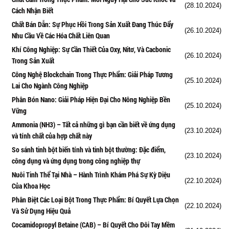
(28.10.2024)
Cách Nhận Biết
Chất Bán Dẫn: Sự Phục Hồi Trong Sản Xuất Đang Thúc Đẩy
(26.10.2024)
Nhu Cầu Về Các Hóa Chất Liên Quan
Khí Công Nghiệp: Sự Cần Thiết Của Oxy, Nitơ, Và Cacbonic
(26.10.2024)
Trong Sản Xuất
Công Nghệ Blockchain Trong Thực Phẩm: Giải Pháp Tương
(25.10.2024)
Lai Cho Ngành Công Nghiệp
Phân Bón Nano: Giải Pháp Hiện Đại Cho Nông Nghiệp Bền
(25.10.2024)
Vững
Ammonia (NH3) – Tất cả những gì bạn cần biết về ứng dụng
(23.10.2024)
và tính chất của hợp chất này
So sánh tinh bột biến tính và tinh bột thường: Đặc điểm,
(23.10.2024)
công dụng và ứng dụng trong công nghiệp thự
Nuôi Tinh Thể Tại Nhà – Hành Trình Khám Phá Sự Kỳ Diệu
(22.10.2024)
Của Khoa Học
Phân Biệt Các Loại Bột Trong Thực Phẩm: Bí Quyết Lựa Chọn
(22.10.2024)
Và Sử Dụng Hiệu Quả
Cocamidopropyl Betaine (CAB) – Bí Quyết Cho Đôi Tay Mềm