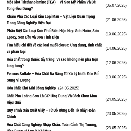
Một Giọt Triethanolamine (TEA) – Vì Sao Mỹ Phẩm Và Bê
(05.07.2025)
Tông Đều Dùng?
Khám Phá Các Loại Kim Loại Màu – Vật Liệu Quan Trọng
(21.06.2025)
Trong Công Nghiệp Hiện Đại
Phân Biệt Các Loại Sơn Phổ Biến Hiện Nay: Sơn Nước, Sơn
(19.06.2025)
Epoxy, Sơn Dầu và Sơn Tĩnh Điện
Tìm hiểu chi tiết về các loại muối clorua: Ứng dụng, tính chất
(14.06.2025)
và phân loại
Hóa chất trong thuốc tẩy trắng: Vì sao không nên pha trộn
(12.06.2025)
lung tung?
Ferrous Sulfate – Hóa Chất Đa Năng Từ Xử Lý Nước Đến Bổ
(10.06.2025)
Sung Vi Lượng
Hóa Chất Khử Mùi Công Nghiệp
(24.05.2025)
Chất Pha Loãng Sơn Là Gì? Ứng Dụng Và Cách Chọn Mua
(24.05.2025)
Hiệu Quả
Quy Trình Sản Xuất Giấy – Từ Gỗ Rừng Đến Tờ Giấy Hoàn
(23.05.2025)
Chỉnh
Hóa Chất Công Nghiệp Nhập Khẩu: Toàn Cảnh Thị Trường,
(23.05.2025)
Ứng Dụng và Lưu Ý Khi Mua