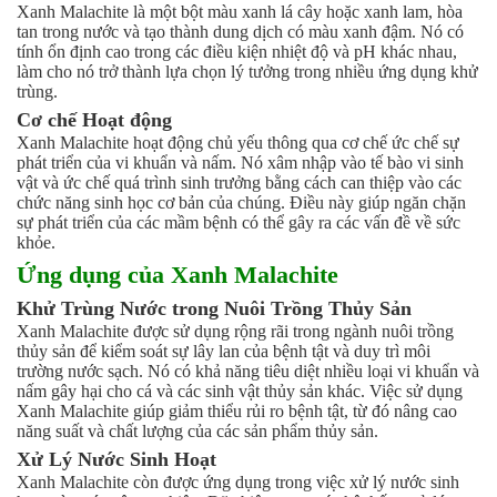
Xanh Malachite là một bột màu xanh lá cây hoặc xanh lam, hòa
tan trong nước và tạo thành dung dịch có màu xanh đậm. Nó có
tính ổn định cao trong các điều kiện nhiệt độ và pH khác nhau,
làm cho nó trở thành lựa chọn lý tưởng trong nhiều ứng dụng khử
trùng.
Cơ chế Hoạt động
Xanh Malachite hoạt động chủ yếu thông qua cơ chế ức chế sự
phát triển của vi khuẩn và nấm. Nó xâm nhập vào tế bào vi sinh
vật và ức chế quá trình sinh trưởng bằng cách can thiệp vào các
chức năng sinh học cơ bản của chúng. Điều này giúp ngăn chặn
sự phát triển của các mầm bệnh có thể gây ra các vấn đề về sức
khỏe.
Ứng dụng của Xanh Malachite
Khử Trùng Nước trong Nuôi Trồng Thủy Sản
Xanh Malachite được sử dụng rộng rãi trong ngành nuôi trồng
thủy sản để kiểm soát sự lây lan của bệnh tật và duy trì môi
trường nước sạch. Nó có khả năng tiêu diệt nhiều loại vi khuẩn và
nấm gây hại cho cá và các sinh vật thủy sản khác. Việc sử dụng
Xanh Malachite giúp giảm thiểu rủi ro bệnh tật, từ đó nâng cao
năng suất và chất lượng của các sản phẩm thủy sản.
Xử Lý Nước Sinh Hoạt
Xanh Malachite còn được ứng dụng trong việc xử lý nước sinh