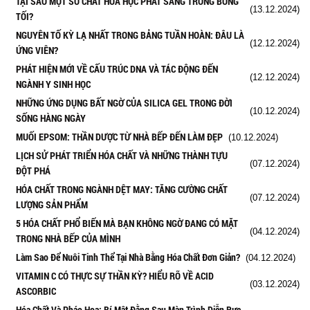
TẠI SAO MỘT SỐ CHẤT HÓA HỌC PHÁT SÁNG TRONG BÓNG
(13.12.2024)
TỐI?
NGUYÊN TỐ KỲ LẠ NHẤT TRONG BẢNG TUẦN HOÀN: ĐÂU LÀ
(12.12.2024)
ỨNG VIÊN?
PHÁT HIỆN MỚI VỀ CẤU TRÚC DNA VÀ TÁC ĐỘNG ĐẾN
(12.12.2024)
NGÀNH Y SINH HỌC
NHỮNG ỨNG DỤNG BẤT NGỜ CỦA SILICA GEL TRONG ĐỜI
(10.12.2024)
SỐNG HÀNG NGÀY
MUỐI EPSOM: THẦN DƯỢC TỪ NHÀ BẾP ĐẾN LÀM ĐẸP
(10.12.2024)
LỊCH SỬ PHÁT TRIỂN HÓA CHẤT VÀ NHỮNG THÀNH TỰU
(07.12.2024)
ĐỘT PHÁ
HÓA CHẤT TRONG NGÀNH DỆT MAY: TĂNG CƯỜNG CHẤT
(07.12.2024)
LƯỢNG SẢN PHẨM
5 HÓA CHẤT PHỔ BIẾN MÀ BẠN KHÔNG NGỜ ĐANG CÓ MẶT
(04.12.2024)
TRONG NHÀ BẾP CỦA MÌNH
Làm Sao Để Nuôi Tinh Thể Tại Nhà Bằng Hóa Chất Đơn Giản?
(04.12.2024)
VITAMIN C CÓ THỰC SỰ THẦN KỲ? HIỂU RÕ VỀ ACID
(03.12.2024)
ASCORBIC
Hóa Chất Và Pháo Hoa: Bí Mật Đằng Sau Màn Trình Diễn Rực