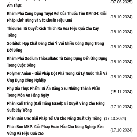
(07.06.2025)
Ẩm Thực
Khám Phá Công Dụng Tuyệt Vời Của Thuốc Tím KMnO4: Giải
(18.10.2024)
Pháp Khử Trùng và Sát Khuẩn Hiệu Quả
Thiourea: Bí Quyết Kích Thích Ra Hoa Hiệu Quả Cho Cây
(18.10.2024)
Trồng
Sorbitol: Hợp Chất Đáng Chú Ý Với Nhiều Công Dụng Trong
(18.10.2024)
Đời Sống
Khám Phá Sodium Thiosulfate: Từ Công Dụng Đến Ứng Dụng
(18.10.2024)
Trong Cuộc Sống
Polymer Anion - Giải Pháp Đột Phá Trong Xử Lý Nước Thải Và
(18.10.2024)
Ứng Dụng Công Nghiệp
Phụ Gia Thực Phẩm: Bí Ẩn Đằng Sau Những Thành Phần
(15.11.2024)
Trong Món Ăn Hàng Ngày
Phân Kali Trắng (Kali Trắng Israel): Bí Quyết Vàng Cho Năng
(17.10.2024)
Suất Cây Trồng
Phân Bón Ure: Giải Pháp Tối Ưu Cho Năng Suất Cây Trồng
(17.10.2024)
Phân Bón MKP: Giải Pháp Hoàn Hảo Cho Nông Nghiệp Bền
(17.10.2024)
Vững Và Hiệu Quả Cao