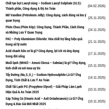
Chất tạo bọt Lauryl sùng – Sodium Lauryl Sulphate (SLS):
(04.02.2026)
Thành phần, Công dụng & Độ An Toàn
Mỡ Vaseline (Petroleum Jelly): Công dụng, cách dùng và lưu ý
(25.11.2025)
quan trọng
Phèn Chua (Phèn Kép): Công Dụng, Thành Phần, Cách Dùng
(24.11.2025)
và Những Lưu Ý Quan Trọng
PAC – Poly Aluminium Chloride: Hóa chất trợ lắng hiệu quả
(21.11.2025)
trong xử lý nước
Acid chanh hữu cơ là gì? Công dụng, lợi ích và ứng dụng
(17.11.2025)
trong đời sống
Muối lạnh (NH4Cl – Amoni Clorua – Salmiac) là gì? Ứng dụng,
(15.11.2025)
tính chất và nơi mua uy tín
Tẩy Đường (Na₂S₂O₄) – Sodium Hydrosulphite Là Gì? Ứng
(14.11.2025)
Dụng, Tính Chất & Lưu Ý An Toàn
Chất Tải Lạnh PG (Propylene Glycol) – Giải Pháp Làm Lạnh
(10.11.2025)
Hiệu Quả & An Toàn 2025
Sáp Trứng Cá (Stearic Acid – Axit Octadecanoic) Là Gì? Ứng
(10.11.2025)
Dụng & Báo Giá Mới Nhất 2025