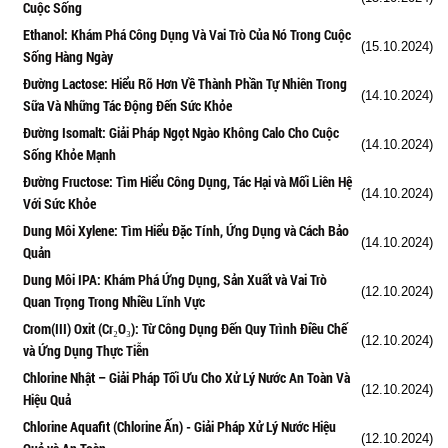
Cuộc Sống
Ethanol: Khám Phá Công Dụng Và Vai Trò Của Nó Trong Cuộc
(15.10.2024)
Sống Hàng Ngày
Đường Lactose: Hiểu Rõ Hơn Về Thành Phần Tự Nhiên Trong
(14.10.2024)
Sữa Và Những Tác Động Đến Sức Khỏe
Đường Isomalt: Giải Pháp Ngọt Ngào Không Calo Cho Cuộc
(14.10.2024)
Sống Khỏe Mạnh
Đường Fructose: Tìm Hiểu Công Dụng, Tác Hại và Mối Liên Hệ
(14.10.2024)
Với Sức Khỏe
Dung Môi Xylene: Tìm Hiểu Đặc Tính, Ứng Dụng và Cách Bảo
(14.10.2024)
Quản
Dung Môi IPA: Khám Phá Ứng Dụng, Sản Xuất và Vai Trò
(12.10.2024)
Quan Trọng Trong Nhiều Lĩnh Vực
Crom(III) Oxit (Cr₂O₃): Từ Công Dụng Đến Quy Trình Điều Chế
(12.10.2024)
và Ứng Dụng Thực Tiễn
Chlorine Nhật – Giải Pháp Tối Ưu Cho Xử Lý Nước An Toàn Và
(12.10.2024)
Hiệu Quả
Chlorine Aquafit (Chlorine Ấn) - Giải Pháp Xử Lý Nước Hiệu
(12.10.2024)