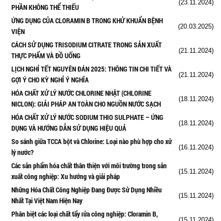
(23.11.2024)
PHẦN KHÔNG THỂ THIẾU
ỨNG DỤNG CỦA CLORAMIN B TRONG KHỬ KHUẨN BỆNH
(20.03.2025)
VIỆN
CÁCH SỬ DỤNG TRISODIUM CITRATE TRONG SẢN XUẤT
(21.11.2024)
THỰC PHẨM VÀ ĐỒ UỐNG
LỊCH NGHỈ TẾT NGUYÊN ĐÁN 2025: THÔNG TIN CHI TIẾT VÀ
(21.11.2024)
GỢI Ý CHO KỲ NGHỈ Ý NGHĨA
HÓA CHẤT XỬ LÝ NƯỚC CHLORINE NHẬT (CHLORINE
(18.11.2024)
NICLON): GIẢI PHÁP AN TOÀN CHO NGUỒN NƯỚC SẠCH
HÓA CHẤT XỬ LÝ NƯỚC SODIUM THIO SULPHATE – ỨNG
(18.11.2024)
DỤNG VÀ HƯỚNG DẪN SỬ DỤNG HIỆU QUẢ
So sánh giữa TCCA bột và Chlorine: Loại nào phù hợp cho xử
(16.11.2024)
lý nước?
Các sản phẩm hóa chất thân thiện với môi trường trong sản
(15.11.2024)
xuất công nghiệp: Xu hướng và giải pháp
Những Hóa Chất Công Nghiệp Đang Được Sử Dụng Nhiều
(15.11.2024)
Nhất Tại Việt Nam Hiện Nay
Phân biệt các loại chất tẩy rửa công nghiệp: Cloramin B,
(15.11.2024)