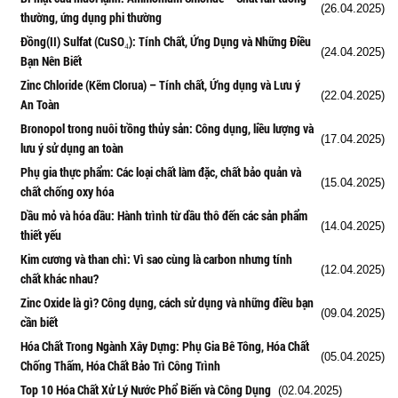
(26.04.2025)
thường, ứng dụng phi thường
Đồng(II) Sulfat (CuSO₄): Tính Chất, Ứng Dụng và Những Điều
(24.04.2025)
Bạn Nên Biết
Zinc Chloride (Kẽm Clorua) – Tính chất, Ứng dụng và Lưu ý
(22.04.2025)
An Toàn
Bronopol trong nuôi trồng thủy sản: Công dụng, liều lượng và
(17.04.2025)
lưu ý sử dụng an toàn
Phụ gia thực phẩm: Các loại chất làm đặc, chất bảo quản và
(15.04.2025)
chất chống oxy hóa
Dầu mỏ và hóa dầu: Hành trình từ dầu thô đến các sản phẩm
(14.04.2025)
thiết yếu
Kim cương và than chì: Vì sao cùng là carbon nhưng tính
(12.04.2025)
chất khác nhau?
Zinc Oxide là gì? Công dụng, cách sử dụng và những điều bạn
(09.04.2025)
cần biết
Hóa Chất Trong Ngành Xây Dựng: Phụ Gia Bê Tông, Hóa Chất
(05.04.2025)
Chống Thấm, Hóa Chất Bảo Trì Công Trình
Top 10 Hóa Chất Xử Lý Nước Phổ Biến và Công Dụng
(02.04.2025)