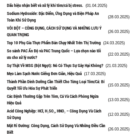
Dấu hiệu nhận biết và xử lý khi tôm/cá bị stress.
(01.04.2025)
Sodium Hydroxide: Đặc Điểm, Ứng Dụng và Biện Pháp An
(28.03.2025)
Toàn Khi Sử Dụng
VÔI BỘT – CÔNG DỤNG, CÁCH SỬ DỤNG VÀ NHỮNG LƯU Ý
(26.03.2025)
QUAN TRỌNG
Top 10 Phụ Gia Thực Phẩm Bán Chạy Nhất Trên Thị Trường
(24.03.2025)
So sánh PAC Ấn Độ và PAC Trung Quốc – Lựa chọn nào tối
(22.03.2025)
ưu cho xử lý nước?
Sự Thật Về MSG (Bột Ngọt): Nó Có Thực Sự Gây Hại Không?
(21.03.2025)
Mẹo Làm Sạch Nước Giếng Đơn Giản, Hiệu Quả
(17.03.2025)
Thành Phần Dinh Dưỡng Cần Thiết Cho Từng Loại Tôm/Cá: Bí
(15.03.2025)
Quyết Tối Ưu Hóa Sự Phát Triển
Các Bệnh Thường Gặp Trên Tôm, Cá Và Cách Phòng Ngừa
(13.03.2025)
Hiệu Quả
Acid Công Nghiệp: HCl, H₂SO₄, HNO₃ – Công Dụng Và Cách
(12.03.2025)
Sử Dụng
Mật Rỉ Đường: Công Dụng, Cách Sử Dụng Và Những Điều Cần
(26.03.2025)
Biết