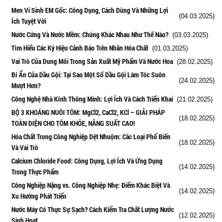
Men Vi Sinh EM Gốc: Công Dụng, Cách Dùng Và Những Lợi
(04.03.2025)
Ích Tuyệt Vời
Nước Cứng Và Nước Mềm: Chúng Khác Nhau Như Thế Nào?
(03.03.2025)
Tìm Hiểu Các Ký Hiệu Cảnh Báo Trên Nhãn Hóa Chất
(01.03.2025)
Vai Trò Của Dung Môi Trong Sản Xuất Mỹ Phẩm Và Nước Hoa
(28.02.2025)
Bí Ẩn Của Dầu Gội: Tại Sao Một Số Dầu Gội Làm Tóc Suôn
(24.02.2025)
Mượt Hơn?
Công Nghệ Nhà Kính Thông Minh: Lợi Ích Và Cách Triển Khai
(21.02.2025)
BỘ 3 KHOÁNG NUÔI TÔM: MgCl2, CaCl2, KCl – GIẢI PHÁP
(18.02.2025)
TOÀN DIỆN CHO TÔM KHỎE, NĂNG SUẤT CAO!
Hóa Chất Trong Công Nghiệp Dệt Nhuộm: Các Loại Phổ Biến
(18.02.2025)
Và Vai Trò
Calcium Chloride Food: Công Dụng, Lợi Ích Và Ứng Dụng
(14.02.2025)
Trong Thực Phẩm
Công Nghiệp Nặng vs. Công Nghiệp Nhẹ: Điểm Khác Biệt Và
(14.02.2025)
Xu Hướng Phát Triển
Nước Máy Có Thực Sự Sạch? Cách Kiểm Tra Chất Lượng Nước
(12.02.2025)
Sinh Hoạt