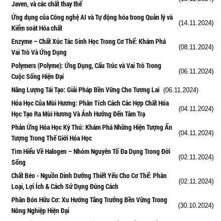
Javen, và các chất thay thế
Ứng dụng của Công nghệ AI và Tự động hóa trong Quản lý và
(14.11.2024)
Kiểm soát Hóa chất
Enzyme – Chất Xúc Tác Sinh Học Trong Cơ Thể: Khám Phá
(08.11.2024)
Vai Trò Và Ứng Dụng
Polymers (Polyme): Ứng Dụng, Cấu Trúc và Vai Trò Trong
(06.11.2024)
Cuộc Sống Hiện Đại
Năng Lượng Tái Tạo: Giải Pháp Bền Vững Cho Tương Lai
(06.11.2024)
Hóa Học Của Mùi Hương: Phân Tích Cách Các Hợp Chất Hóa
(04.11.2024)
Học Tạo Ra Mùi Hương Và Ảnh Hưởng Đến Tâm Trạ
Phản Ứng Hóa Học Kỳ Thú: Khám Phá Những Hiện Tượng Ấn
(04.11.2024)
Tượng Trong Thế Giới Hóa Học
Tìm Hiểu Về Halogen – Nhóm Nguyên Tố Đa Dụng Trong Đời
(02.11.2024)
Sống
Chất Béo - Nguồn Dinh Dưỡng Thiết Yếu Cho Cơ Thể: Phân
(02.11.2024)
Loại, Lợi Ích & Cách Sử Dụng Đúng Cách
Phân Bón Hữu Cơ: Xu Hướng Tăng Trưởng Bền Vững Trong
(30.10.2024)
Nông Nghiệp Hiện Đại