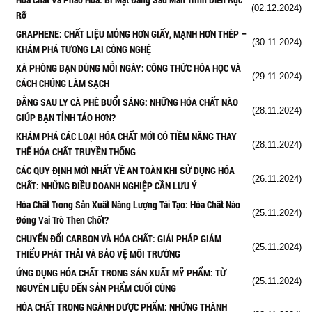
(02.12.2024)
Rỡ
GRAPHENE: CHẤT LIỆU MỎNG HƠN GIẤY, MẠNH HƠN THÉP –
(30.11.2024)
KHÁM PHÁ TƯƠNG LAI CÔNG NGHỆ
XÀ PHÒNG BẠN DÙNG MỖI NGÀY: CÔNG THỨC HÓA HỌC VÀ
(29.11.2024)
CÁCH CHÚNG LÀM SẠCH
ĐẰNG SAU LY CÀ PHÊ BUỔI SÁNG: NHỮNG HÓA CHẤT NÀO
(28.11.2024)
GIÚP BẠN TỈNH TÁO HƠN?
KHÁM PHÁ CÁC LOẠI HÓA CHẤT MỚI CÓ TIỀM NĂNG THAY
(28.11.2024)
THẾ HÓA CHẤT TRUYỀN THỐNG
CÁC QUY ĐỊNH MỚI NHẤT VỀ AN TOÀN KHI SỬ DỤNG HÓA
(26.11.2024)
CHẤT: NHỮNG ĐIỀU DOANH NGHIỆP CẦN LƯU Ý
Hóa Chất Trong Sản Xuất Năng Lượng Tái Tạo: Hóa Chất Nào
(25.11.2024)
Đóng Vai Trò Then Chốt?
CHUYỂN ĐỔI CARBON VÀ HÓA CHẤT: GIẢI PHÁP GIẢM
(25.11.2024)
THIỂU PHÁT THẢI VÀ BẢO VỆ MÔI TRƯỜNG
ỨNG DỤNG HÓA CHẤT TRONG SẢN XUẤT MỸ PHẨM: TỪ
(25.11.2024)
NGUYÊN LIỆU ĐẾN SẢN PHẨM CUỐI CÙNG
HÓA CHẤT TRONG NGÀNH DƯỢC PHẨM: NHỮNG THÀNH