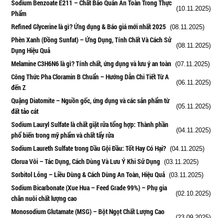
Sodium Benzoate E211 – Chất Bảo Quản An Toàn Trong Thực
(10.11.2025)
Phẩm
Refined Glycerine là gì? Ứng dụng & Báo giá mới nhất 2025
(08.11.2025)
Phèn Xanh (Đồng Sunfat) – Ứng Dụng, Tính Chất Và Cách Sử
(08.11.2025)
Dụng Hiệu Quả
Melamine C3H6N6 là gì? Tính chất, ứng dụng và lưu ý an toàn
(07.11.2025)
Công Thức Pha Cloramin B Chuẩn – Hướng Dẫn Chi Tiết Từ A
(06.11.2025)
đến Z
Quặng Diatomite – Nguồn gốc, ứng dụng và các sản phẩm từ
(05.11.2025)
đất tảo cát
Sodium Lauryl Sulfate là chất giặt rửa tổng hợp: Thành phần
(04.11.2025)
phổ biến trong mỹ phẩm và chất tẩy rửa
Sodium Laureth Sulfate trong Dầu Gội Đầu: Tốt Hay Có Hại?
(04.11.2025)
Clorua Vôi – Tác Dụng, Cách Dùng Và Lưu Ý Khi Sử Dụng
(03.11.2025)
Sorbitol Lỏng – Liều Dùng & Cách Dùng An Toàn, Hiệu Quả
(03.11.2025)
Sodium Bicarbonate (Xue Hua – Feed Grade 99%) – Phụ gia
(02.10.2025)
chăn nuôi chất lượng cao
Monosodium Glutamate (MSG) – Bột Ngọt Chất Lượng Cao
(23.09.2025)