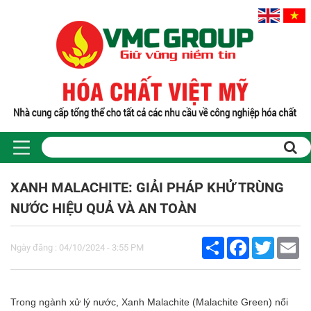
XANH MALACHITE: GIẢI PHÁP KHỬ TRÙNG
NƯỚC HIỆU QUẢ VÀ AN TOÀN
Share
Facebook
Twitter
Em
Ngày đăng : 04/10/2024 - 3:55 PM
Trong ngành xử lý nước, Xanh Malachite (Malachite Green) nổi