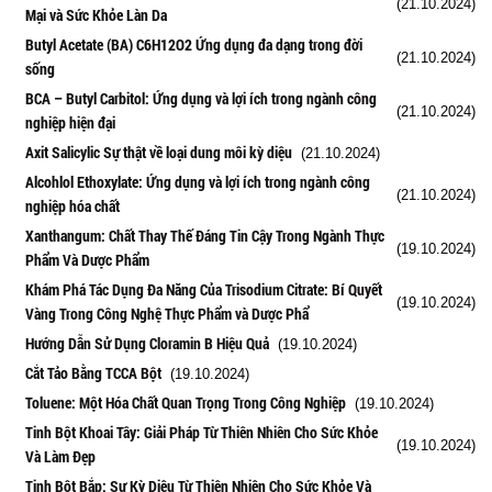
(21.10.2024)
Mại và Sức Khỏe Làn Da
Butyl Acetate (BA) C6H12O2 Ứng dụng đa dạng trong đời
(21.10.2024)
sống
BCA – Butyl Carbitol: Ứng dụng và lợi ích trong ngành công
(21.10.2024)
nghiệp hiện đại
Axit Salicylic Sự thật về loại dung môi kỳ diệu
(21.10.2024)
Alcohlol Ethoxylate: Ứng dụng và lợi ích trong ngành công
(21.10.2024)
nghiệp hóa chất
Xanthangum: Chất Thay Thế Đáng Tin Cậy Trong Ngành Thực
(19.10.2024)
Phẩm Và Dược Phẩm
Khám Phá Tác Dụng Đa Năng Của Trisodium Citrate: Bí Quyết
(19.10.2024)
Vàng Trong Công Nghệ Thực Phẩm và Dược Phẩ
Hướng Dẫn Sử Dụng Cloramin B Hiệu Quả
(19.10.2024)
Cắt Tảo Bằng TCCA Bột
(19.10.2024)
Toluene: Một Hóa Chất Quan Trọng Trong Công Nghiệp
(19.10.2024)
Tinh Bột Khoai Tây: Giải Pháp Từ Thiên Nhiên Cho Sức Khỏe
(19.10.2024)
Và Làm Đẹp
Tinh Bột Bắp: Sự Kỳ Diệu Từ Thiên Nhiên Cho Sức Khỏe Và