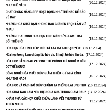
(20.12.2024)
NHƯ THẾ NÀO?
CHẤT CHỐNG NẮNG SPF HOẠT ĐỘNG NHƯ THẾ NÀO ĐỂ BẢO
(19.12.2024)
VỆ DA?
NHỮNG HÓA CHẤT BẠN KHÔNG BAO GIỜ NÊN TRỘN LẪN VỚI
(19.12.2024)
NHAU
NHỮNG PHÁT MINH HÓA HỌC TÌNH CỜ NHƯNG LÀM THAY
(18.12.2024)
ĐỔI THẾ GIỚI
HÓA HỌC CỦA TÌNH YÊU: ĐIỀU GÌ XẢY RA KHI BẠN YÊU?
(18.12.2024)
Hóa học trong kem chống lão hóa da: Bí mật trẻ hóa làn da.
(17.12.2024)
HÓA HỌC ĐẰNG SAU VACCINE: TỪ PHÒNG THÍ NGHIỆM ĐẾN
(17.12.2024)
CƠ THỂ NGƯỜI
CÔNG NGHỆ HÓA CHẤT GIÚP GIẢM THIỂU KHÍ NHÀ KÍNH
(16.12.2024)
NHƯ THẾ NÀO?
HÓA HỌC VÀ CÁCH NÓ GIÚP CHÚNG TA CHỐNG LẠI UNG THƯ
(16.12.2024)
HÓA CHẤT NÀO LÀM NÊN HIỆU QUẢ CỦA THUỐC GIẢM ĐAU?
(14.12.2024)
KHÁM PHÁ CÁC HỢP CHẤT CHỮA LÀNH VẾT THƯƠNG TỪ
(13.12.2024)
THIÊN NHIÊN