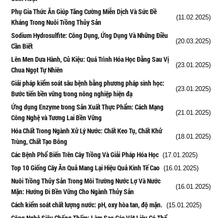
Phụ Gia Thức Ăn Giúp Tăng Cường Miễn Dịch Và Sức Đề
(11.02.2025)
Kháng Trong Nuôi Trồng Thủy Sản
Sodium Hydrosulfite: Công Dụng, Ứng Dụng Và Những Điều
(20.03.2025)
Cần Biết
Lên Men Dưa Hành, Củ Kiệu: Quá Trình Hóa Học Đằng Sau Vị
(23.01.2025)
Chua Ngọt Tự Nhiên
Giải pháp kiểm soát sâu bệnh bằng phương pháp sinh học:
(23.01.2025)
Bước tiến bền vững trong nông nghiệp hiện đạ
Ứng dụng Enzyme trong Sản Xuất Thực Phẩm: Cách Mạng
(21.01.2025)
Công Nghệ và Tương Lai Bền Vững
Hóa Chất Trong Ngành Xử Lý Nước: Chất Keo Tụ, Chất Khử
(18.01.2025)
Trùng, Chất Tạo Bông
Các Bệnh Phổ Biến Trên Cây Trồng Và Giải Pháp Hóa Học
(17.01.2025)
Top 10 Giống Cây Ăn Quả Mang Lại Hiệu Quả Kinh Tế Cao
(16.01.2025)
Nuôi Trồng Thủy Sản Trong Môi Trường Nước Lợ Và Nước
(16.01.2025)
Mặn: Hướng Đi Bền Vững Cho Ngành Thủy Sản
Cách kiểm soát chất lượng nước: pH, oxy hòa tan, độ mặn.
(15.01.2025)
Công Nghệ Siêu Chống Thấm: Làm Sao Các Vật Liệu Có Thể