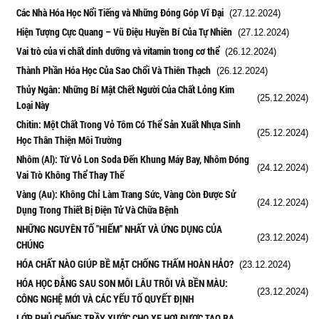
Các Nhà Hóa Học Nổi Tiếng và Những Đóng Góp Vĩ Đại
(27.12.2024)
Hiện Tượng Cực Quang – Vũ Điệu Huyền Bí Của Tự Nhiên
(27.12.2024)
Vai trò của vi chất dinh dưỡng và vitamin trong cơ thể
(26.12.2024)
Thành Phần Hóa Học Của Sao Chổi Và Thiên Thạch
(26.12.2024)
Thủy Ngân: Những Bí Mật Chết Người Của Chất Lỏng Kim
(25.12.2024)
Loại Này
Chitin: Một Chất Trong Vỏ Tôm Có Thể Sản Xuất Nhựa Sinh
(25.12.2024)
Học Thân Thiện Môi Trường
Nhôm (Al): Từ Vỏ Lon Soda Đến Khung Máy Bay, Nhôm Đóng
(24.12.2024)
Vai Trò Không Thể Thay Thế
Vàng (Au): Không Chỉ Làm Trang Sức, Vàng Còn Được Sử
(24.12.2024)
Dụng Trong Thiết Bị Điện Tử Và Chữa Bệnh
NHỮNG NGUYÊN TỐ "HIẾM" NHẤT VÀ ỨNG DỤNG CỦA
(23.12.2024)
CHÚNG
HÓA CHẤT NÀO GIÚP BỀ MẶT CHỐNG THẤM HOÀN HẢO?
(23.12.2024)
HÓA HỌC ĐẰNG SAU SON MÔI LÂU TRÔI VÀ BỀN MÀU:
(23.12.2024)
CÔNG NGHỆ MỚI VÀ CÁC YẾU TỐ QUYẾT ĐỊNH
LỚP PHỦ CHỐNG TRẦY XƯỚC CHO XE HƠI ĐƯỢC TẠO RA