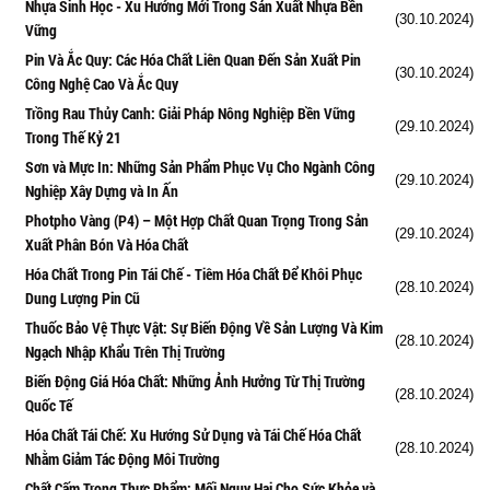
Nhựa Sinh Học - Xu Hướng Mới Trong Sản Xuất Nhựa Bền
(30.10.2024)
Vững
Pin Và Ắc Quy: Các Hóa Chất Liên Quan Đến Sản Xuất Pin
(30.10.2024)
Công Nghệ Cao Và Ắc Quy
Trồng Rau Thủy Canh: Giải Pháp Nông Nghiệp Bền Vững
(29.10.2024)
Trong Thế Kỷ 21
Sơn và Mực In: Những Sản Phẩm Phục Vụ Cho Ngành Công
(29.10.2024)
Nghiệp Xây Dựng và In Ấn
Photpho Vàng (P4) – Một Hợp Chất Quan Trọng Trong Sản
(29.10.2024)
Xuất Phân Bón Và Hóa Chất
Hóa Chất Trong Pin Tái Chế - Tiêm Hóa Chất Để Khôi Phục
(28.10.2024)
Dung Lượng Pin Cũ
Thuốc Bảo Vệ Thực Vật: Sự Biến Động Về Sản Lượng Và Kim
(28.10.2024)
Ngạch Nhập Khẩu Trên Thị Trường
Biến Động Giá Hóa Chất: Những Ảnh Hưởng Từ Thị Trường
(28.10.2024)
Quốc Tế
Hóa Chất Tái Chế: Xu Hướng Sử Dụng và Tái Chế Hóa Chất
(28.10.2024)
Nhằm Giảm Tác Động Môi Trường
Chất Cấm Trong Thực Phẩm: Mối Nguy Hại Cho Sức Khỏe và