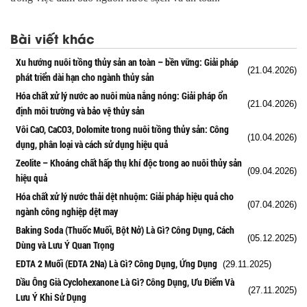
Bài viết khác
Xu hướng nuôi trồng thủy sản an toàn – bền vững: Giải pháp
(21.04.2026)
phát triển dài hạn cho ngành thủy sản
Hóa chất xử lý nước ao nuôi mùa nắng nóng: Giải pháp ổn
(21.04.2026)
định môi trường và bảo vệ thủy sản
Vôi CaO, CaCO3, Dolomite trong nuôi trồng thủy sản: Công
(10.04.2026)
dụng, phân loại và cách sử dụng hiệu quả
Zeolite – Khoáng chất hấp thụ khí độc trong ao nuôi thủy sản
(09.04.2026)
hiệu quả
Hóa chất xử lý nước thải dệt nhuộm: Giải pháp hiệu quả cho
(07.04.2026)
ngành công nghiệp dệt may
Baking Soda (Thuốc Muối, Bột Nở) Là Gì? Công Dụng, Cách
(05.12.2025)
Dùng và Lưu Ý Quan Trọng
EDTA 2 Muối (EDTA 2Na) Là Gì? Công Dụng, Ứng Dụng
(29.11.2025)
Dầu Ông Già Cyclohexanone Là Gì? Công Dụng, Ưu Điểm Và
(27.11.2025)
Lưu Ý Khi Sử Dụng