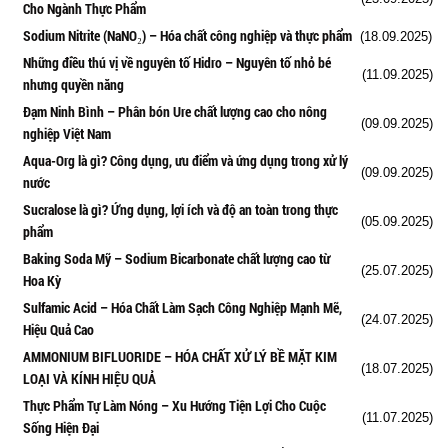
Cho Ngành Thực Phẩm
Sodium Nitrite (NaNO₂) – Hóa chất công nghiệp và thực phẩm
(18.09.2025)
Những điều thú vị về nguyên tố Hidro – Nguyên tố nhỏ bé
(11.09.2025)
nhưng quyền năng
Đạm Ninh Bình – Phân bón Ure chất lượng cao cho nông
(09.09.2025)
nghiệp Việt Nam
Aqua-Org là gì? Công dụng, ưu điểm và ứng dụng trong xử lý
(09.09.2025)
nước
Sucralose là gì? Ứng dụng, lợi ích và độ an toàn trong thực
(05.09.2025)
phẩm
Baking Soda Mỹ – Sodium Bicarbonate chất lượng cao từ
(25.07.2025)
Hoa Kỳ
Sulfamic Acid – Hóa Chất Làm Sạch Công Nghiệp Mạnh Mẽ,
(24.07.2025)
Hiệu Quả Cao
AMMONIUM BIFLUORIDE – HÓA CHẤT XỬ LÝ BỀ MẶT KIM
(18.07.2025)
LOẠI VÀ KÍNH HIỆU QUẢ
Thực Phẩm Tự Làm Nóng – Xu Hướng Tiện Lợi Cho Cuộc
(11.07.2025)
Sống Hiện Đại