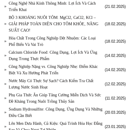
Công Nghệ Nhà Kính Thông Minh: Lợi Ích Và Cách
(21.02.2025)
Triển Khai
BỘ 3 KHOÁNG NUÔI TÔM: MgCl2, CaCl2, KCl –
GIẢI PHÁP TOÀN DIỆN CHO TÔM KHỎE, NĂNG
(18.02.2025)
SUẤT CAO!
Hóa Chất Trong Công Nghiệp Dệt Nhuộm: Các Loại
(18.02.2025)
Phổ Biến Và Vai Trò
Calcium Chloride Food: Công Dụng, Lợi Ích Và Ứng
(14.02.2025)
Dụng Trong Thực Phẩm
Công Nghiệp Nặng vs. Công Nghiệp Nhẹ: Điểm Khác
(14.02.2025)
Biệt Và Xu Hướng Phát Triển
Nước Máy Có Thực Sự Sạch? Cách Kiểm Tra Chất
(12.02.2025)
Lượng Nước Sinh Hoạt
Phụ Gia Thức Ăn Giúp Tăng Cường Miễn Dịch Và Sức
(11.02.2025)
Đề Kháng Trong Nuôi Trồng Thủy Sản
Sodium Hydrosulfite: Công Dụng, Ứng Dụng Và Những
(20.03.2025)
Điều Cần Biết
Lên Men Dưa Hành, Củ Kiệu: Quá Trình Hóa Học Đằng
(23.01.2025)
Sau Vị Chua Ngọt Tự Nhiên