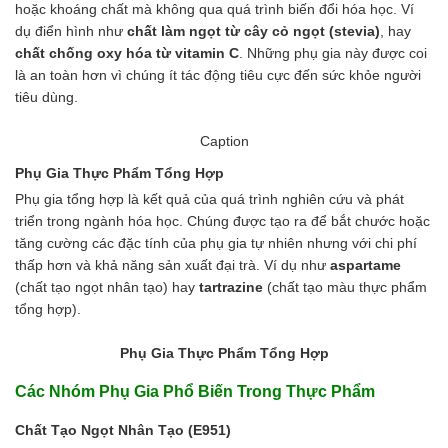
Axit
hoặc khoáng chất mà không qua quá trình biến đổi hóa học. Ví
Hóa chất khác
dụ điển hình như
chất làm ngọt từ cây cỏ ngọt (stevia)
, hay
Kiềm
chất chống oxy hóa từ vitamin C
. Những phụ gia này được coi
Muối
là an toàn hơn vì chúng ít tác động tiêu cực đến sức khỏe người
Kim loại màu
tiêu dùng.
Oxit kim loại
HÓA CHẤT THÍ NGHIỆM
Caption
Hóa chất thí nghiệm
Phụ Gia Thực Phẩm Tổng Hợp
Thiết bị phòng thí nghiệm
HÓA CHẤT NÔNG NGHIỆP
Phụ gia tổng hợp là kết quả của quá trình nghiên cứu và phát
Nguyên liệu phân bón
triển trong ngành hóa học. Chúng được tạo ra để bắt chước hoặc
Chế phẩm sinh học
tăng cường các đặc tính của phụ gia tự nhiên nhưng với chi phí
Nguyên liệu chăn nuôi
thấp hơn và khả năng sản xuất đại trà. Ví dụ như
aspartame
HÓA CHẤT XÂY DỰNG
(chất tạo ngọt nhân tạo) hay
tartrazine
(chất tạo màu thực phẩm
Chống thấm sika
tổng hợp).
Silicone Dow Corning
Silicone KCC
Phụ Gia Thực Phẩm Tổng Hợp
Silicone Apollo
Các Nhóm Phụ Gia Phổ Biến Trong Thực Phẩm
Silicone Kingbond
Silicone Shinetsu
Chất Tạo Ngọt Nhân Tạo (E951)
Keo Silicone