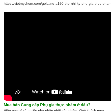
https://vietmychem.com/gelatine-a150-tho-nhi-ky-phu-gia-thuc-pha
Mua bán Cung cấp
Phụ gia thực phẩm
ở đâu?
Hiện nay có rất nhiều nhà phân phối sản phẩm, Quý khách mua