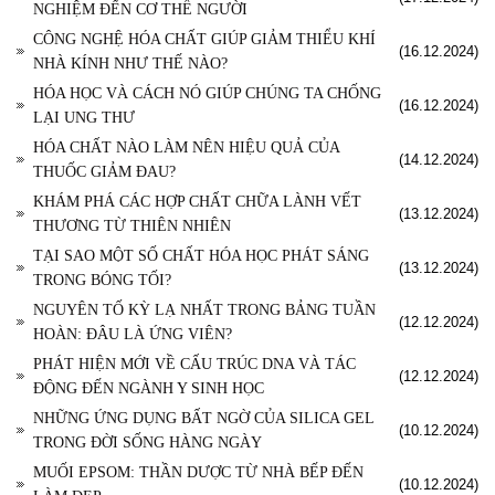
NGHIỆM ĐẾN CƠ THỂ NGƯỜI
CÔNG NGHỆ HÓA CHẤT GIÚP GIẢM THIỂU KHÍ
(16.12.2024)
NHÀ KÍNH NHƯ THẾ NÀO?
HÓA HỌC VÀ CÁCH NÓ GIÚP CHÚNG TA CHỐNG
(16.12.2024)
LẠI UNG THƯ
HÓA CHẤT NÀO LÀM NÊN HIỆU QUẢ CỦA
(14.12.2024)
THUỐC GIẢM ĐAU?
KHÁM PHÁ CÁC HỢP CHẤT CHỮA LÀNH VẾT
(13.12.2024)
THƯƠNG TỪ THIÊN NHIÊN
TẠI SAO MỘT SỐ CHẤT HÓA HỌC PHÁT SÁNG
(13.12.2024)
TRONG BÓNG TỐI?
NGUYÊN TỐ KỲ LẠ NHẤT TRONG BẢNG TUẦN
(12.12.2024)
HOÀN: ĐÂU LÀ ỨNG VIÊN?
PHÁT HIỆN MỚI VỀ CẤU TRÚC DNA VÀ TÁC
(12.12.2024)
ĐỘNG ĐẾN NGÀNH Y SINH HỌC
NHỮNG ỨNG DỤNG BẤT NGỜ CỦA SILICA GEL
(10.12.2024)
TRONG ĐỜI SỐNG HÀNG NGÀY
MUỐI EPSOM: THẦN DƯỢC TỪ NHÀ BẾP ĐẾN
(10.12.2024)