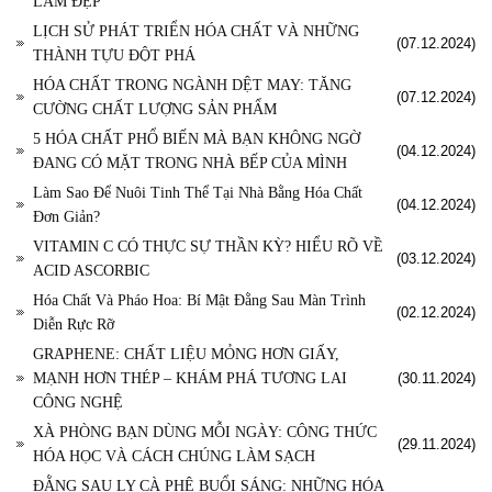
LÀM ĐẸP
LỊCH SỬ PHÁT TRIỂN HÓA CHẤT VÀ NHỮNG
(07.12.2024)
THÀNH TỰU ĐỘT PHÁ
HÓA CHẤT TRONG NGÀNH DỆT MAY: TĂNG
(07.12.2024)
CƯỜNG CHẤT LƯỢNG SẢN PHẨM
5 HÓA CHẤT PHỔ BIẾN MÀ BẠN KHÔNG NGỜ
(04.12.2024)
ĐANG CÓ MẶT TRONG NHÀ BẾP CỦA MÌNH
Làm Sao Để Nuôi Tinh Thể Tại Nhà Bằng Hóa Chất
(04.12.2024)
Đơn Giản?
VITAMIN C CÓ THỰC SỰ THẦN KỲ? HIỂU RÕ VỀ
(03.12.2024)
ACID ASCORBIC
Hóa Chất Và Pháo Hoa: Bí Mật Đằng Sau Màn Trình
(02.12.2024)
Diễn Rực Rỡ
GRAPHENE: CHẤT LIỆU MỎNG HƠN GIẤY,
MẠNH HƠN THÉP – KHÁM PHÁ TƯƠNG LAI
(30.11.2024)
CÔNG NGHỆ
XÀ PHÒNG BẠN DÙNG MỖI NGÀY: CÔNG THỨC
(29.11.2024)
HÓA HỌC VÀ CÁCH CHÚNG LÀM SẠCH
ĐẰNG SAU LY CÀ PHÊ BUỔI SÁNG: NHỮNG HÓA