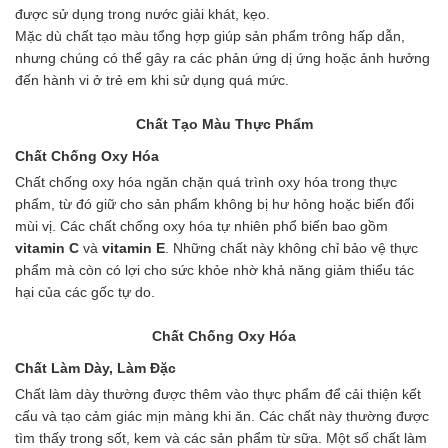
Ngành Gốm Sứ
được sử dụng trong nước giải khát, kẹo.
Ngành Gỗ
Mặc dù chất tạo màu tổng hợp giúp sản phẩm trông hấp dẫn,
Ngành Mỹ Phẩm
nhưng chúng có thể gây ra các phản ứng dị ứng hoặc ảnh hưởng
Ngành Hóa Dầu
đến hành vi ở trẻ em khi sử dụng quá mức.
Ngành Giấy
Liên hệ
Chất Tạo Màu Thực Phẩm
Tuyển dụng
Chất Chống Oxy Hóa
Chất chống oxy hóa ngăn chặn quá trình oxy hóa trong thực
phẩm, từ đó giữ cho sản phẩm không bị hư hỏng hoặc biến đổi
mùi vị. Các chất chống oxy hóa tự nhiên phổ biến bao gồm
vitamin C
và
vitamin E
. Những chất này không chỉ bảo vệ thực
phẩm mà còn có lợi cho sức khỏe nhờ khả năng giảm thiểu tác
hại của các gốc tự do.
Chất Chống Oxy Hóa
Chất Làm Dày, Làm Đặc
Chất làm dày thường được thêm vào thực phẩm để cải thiện kết
cấu và tạo cảm giác mịn màng khi ăn. Các chất này thường được
tìm thấy trong sốt, kem và các sản phẩm từ sữa. Một số chất làm