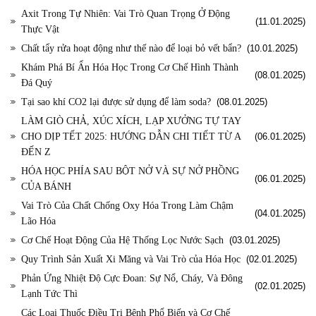
Axit Trong Tự Nhiên: Vai Trò Quan Trọng Ở Động
(11.01.2025)
Thực Vật
Chất tẩy rửa hoạt động như thế nào để loại bỏ vết bẩn?
(10.01.2025)
Khám Phá Bí Ẩn Hóa Học Trong Cơ Chế Hình Thành
(08.01.2025)
Đá Quý
Tại sao khí CO2 lại được sử dụng để làm soda?
(08.01.2025)
LÀM GIÒ CHẢ, XÚC XÍCH, LẠP XƯỞNG TỰ TAY
CHO DỊP TẾT 2025: HƯỚNG DẪN CHI TIẾT TỪ A
(06.01.2025)
ĐẾN Z
HÓA HỌC PHÍA SAU BỘT NỞ VÀ SỰ NỞ PHỒNG
(06.01.2025)
CỦA BÁNH
Vai Trò Của Chất Chống Oxy Hóa Trong Làm Chậm
(04.01.2025)
Lão Hóa
Cơ Chế Hoạt Động Của Hệ Thống Lọc Nước Sạch
(03.01.2025)
Quy Trình Sản Xuất Xi Măng và Vai Trò của Hóa Học
(02.01.2025)
Phản Ứng Nhiệt Độ Cực Đoan: Sự Nổ, Cháy, Và Đông
(02.01.2025)
Lạnh Tức Thì
Các Loại Thuốc Điều Trị Bệnh Phổ Biến và Cơ Chế