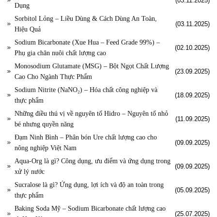
(03.11.2025)
Dụng
Sorbitol Lỏng – Liều Dùng & Cách Dùng An Toàn,
(03.11.2025)
Hiệu Quả
Sodium Bicarbonate (Xue Hua – Feed Grade 99%) –
(02.10.2025)
Phụ gia chăn nuôi chất lượng cao
Monosodium Glutamate (MSG) – Bột Ngọt Chất Lượng
(23.09.2025)
Cao Cho Ngành Thực Phẩm
Sodium Nitrite (NaNO₂) – Hóa chất công nghiệp và
(18.09.2025)
thực phẩm
Những điều thú vị về nguyên tố Hidro – Nguyên tố nhỏ
(11.09.2025)
bé nhưng quyền năng
Đạm Ninh Bình – Phân bón Ure chất lượng cao cho
(09.09.2025)
nông nghiệp Việt Nam
Aqua-Org là gì? Công dụng, ưu điểm và ứng dụng trong
(09.09.2025)
xử lý nước
Sucralose là gì? Ứng dụng, lợi ích và độ an toàn trong
(05.09.2025)
thực phẩm
Baking Soda Mỹ – Sodium Bicarbonate chất lượng cao
(25.07.2025)