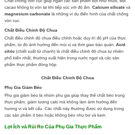
Chất chống vón cục giúp ngăn các sản phẩm bột như muối, bột
cacao không bị vón lại khi tiếp xúc với độ ẩm.
Calcium silicate
và
magnesium carbonate
là những ví dụ điển hình của chất chống
vón cục.
Chất Điều Chỉnh Độ Chua
Chất điều chỉnh độ chua điều chỉnh hoặc duy trì độ pH của thực
phẩm, từ đó ảnh hưởng đến mùi vị và thời gian bảo quản.
Acid
citric
(chiết xuất từ chanh) là chất điều chỉnh độ chua tự nhiên
phổ biến nhất, thường xuất hiện trong nước ngọt và các sản
phẩm thực phẩm đóng hộp.
Chất Điều Chỉnh Độ Chua
Phụ Gia Giảm Béo
Phụ gia giảm béo là nhóm phụ gia giúp thay thế chất béo trong
thực phẩm, giảm lượng calo mà không làm ảnh hưởng đến
hương vị và kết cấu. Các chất này thường được sử dụng trong
các sản phẩm ít béo hoặc không béo như bơ và kem.
Lợi Ích và Rủi Ro Của Phụ Gia Thực Phẩm