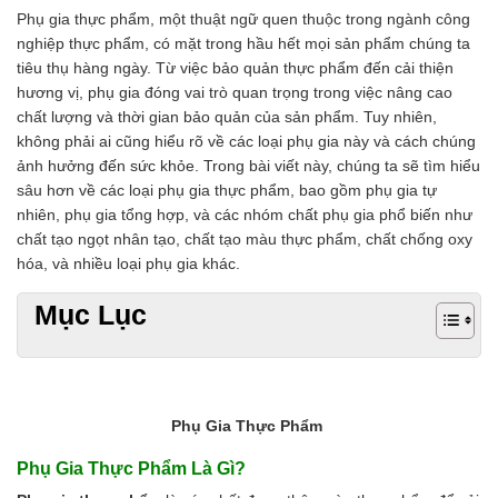
Chất phụ gia tạo cấu trúc
Phụ gia thực phẩm, một thuật ngữ quen thuộc trong ngành công
Chất phụ gia bảo quản
nghiệp thực phẩm, có mặt trong hầu hết mọi sản phẩm chúng ta
Chất phụ gia nem giò chả
tiêu thụ hàng ngày. Từ việc bảo quản thực phẩm đến cải thiện
Chất phụ gia bún mì phở
hương vị, phụ gia đóng vai trò quan trọng trong việc nâng cao
Chất phụ gia bánh kẹo kem
chất lượng và thời gian bảo quản của sản phẩm. Tuy nhiên,
Chất phụ gia nước giải khát
không phải ai cũng hiểu rõ về các loại phụ gia này và cách chúng
Chất phụ gia xúc xích
ảnh hưởng đến sức khỏe. Trong bài viết này, chúng ta sẽ tìm hiểu
Chất phụ gia nước mắm
sâu hơn về các loại phụ gia thực phẩm, bao gồm phụ gia tự
Chất phụ gia rau củ quả
nhiên, phụ gia tổng hợp, và các nhóm chất phụ gia phổ biến như
Chất phụ gia thạch rau câu
chất tạo ngọt nhân tạo, chất tạo màu thực phẩm, chất chống oxy
Chất phụ gia đậu hũ
hóa, và nhiều loại phụ gia khác.
HÓA CHẤT TẨY RỬA
Mục Lục
Tẩy rửa công nghiệp
Tẩy rửa sinh hoạt
Tẩy rửa ô tô xe máy
Tẩy cáu cặn đường ống
Tẩy rửa khác
Phụ Gia Thực Phẩm
HÓA CHẤT THỦY SẢN
Hóa chất xử lý nước
Phụ Gia Thực Phẩm Là Gì?
Men đường ruột