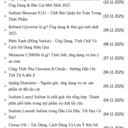
(10.11.2025)
Ứng Dụng & Báo Giá Mới Nhất 2025
Sodium Benzoate E211 – Chất Bảo Quản An Toàn Trong
(10.11.2025)
Thực Phẩm
Refined Glycerine là gì? Ứng dụng & Báo giá mới nhất
(08.11.2025)
2025
Phèn Xanh (Đồng Sunfat) – Ứng Dụng, Tính Chất Và
(08.11.2025)
Cách Sử Dụng Hiệu Quả
Melamine C3H6N6 là gì? Tính chất, ứng dụng và lưu ý
(07.11.2025)
an toàn
Công Thức Pha Cloramin B Chuẩn – Hướng Dẫn Chi
(06.11.2025)
Tiết Từ A đến Z
Quặng Diatomite – Nguồn gốc, ứng dụng và các sản
(05.11.2025)
phẩm từ đất tảo cát
Sodium Lauryl Sulfate là chất giặt rửa tổng hợp: Thành
(04.11.2025)
phần phổ biến trong mỹ phẩm và chất tẩy rửa
Sodium Laureth Sulfate trong Dầu Gội Đầu: Tốt Hay Có
(04.11.2025)
Hại?
Clorua Vôi – Tác Dụng, Cách Dùng Và Lưu Ý Khi Sử