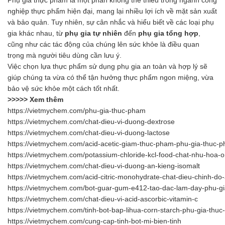
nghiệp thực phẩm hiện đại, mang lại nhiều lợi ích về mặt sản xuất
và bảo quản. Tuy nhiên, sự cân nhắc và hiểu biết về các loại phụ
gia khác nhau, từ
phụ gia tự nhiên
đến
phụ gia tổng hợp
,
cũng như các tác động của chúng lên sức khỏe là điều quan
trọng mà người tiêu dùng cần lưu ý.
Việc chọn lựa thực phẩm sử dụng phụ gia an toàn và hợp lý sẽ
giúp chúng ta vừa có thể tận hưởng thực phẩm ngon miệng, vừa
bảo vệ sức khỏe một cách tốt nhất.
>>>>> Xem thêm
https://vietmychem.com/phu-gia-thuc-pham
https://vietmychem.com/chat-dieu-vi-duong-dextrose
https://vietmychem.com/chat-dieu-vi-duong-lactose
https://vietmychem.com/acid-acetic-giam-thuc-pham-phu-gia-thuc-
https://vietmychem.com/potassium-chloride-kcl-food-chat-nhu-hoa-on
https://vietmychem.com/chat-dieu-vi-duong-an-kieng-isomalt
https://vietmychem.com/acid-citric-monohydrate-chat-dieu-chinh-do
https://vietmychem.com/bot-guar-gum-e412-tao-dac-lam-day-phu-g
https://vietmychem.com/chat-dieu-vi-acid-ascorbic-vitamin-c
https://vietmychem.com/tinh-bot-bap-lihua-corn-starch-phu-gia-thu
https://vietmychem.com/cung-cap-tinh-bot-mi-bien-tinh