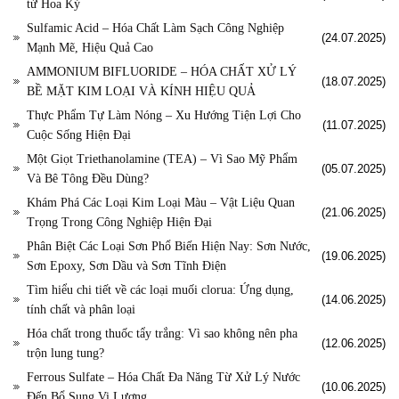
từ Hoa Kỳ
Sulfamic Acid – Hóa Chất Làm Sạch Công Nghiệp
(24.07.2025)
Mạnh Mẽ, Hiệu Quả Cao
AMMONIUM BIFLUORIDE – HÓA CHẤT XỬ LÝ
(18.07.2025)
BỀ MẶT KIM LOẠI VÀ KÍNH HIỆU QUẢ
Thực Phẩm Tự Làm Nóng – Xu Hướng Tiện Lợi Cho
(11.07.2025)
Cuộc Sống Hiện Đại
Một Giọt Triethanolamine (TEA) – Vì Sao Mỹ Phẩm
(05.07.2025)
Và Bê Tông Đều Dùng?
Khám Phá Các Loại Kim Loại Màu – Vật Liệu Quan
(21.06.2025)
Trọng Trong Công Nghiệp Hiện Đại
Phân Biệt Các Loại Sơn Phổ Biến Hiện Nay: Sơn Nước,
(19.06.2025)
Sơn Epoxy, Sơn Dầu và Sơn Tĩnh Điện
Tìm hiểu chi tiết về các loại muối clorua: Ứng dụng,
(14.06.2025)
tính chất và phân loại
Hóa chất trong thuốc tẩy trắng: Vì sao không nên pha
(12.06.2025)
trộn lung tung?
Ferrous Sulfate – Hóa Chất Đa Năng Từ Xử Lý Nước
(10.06.2025)
Đến Bổ Sung Vi Lượng