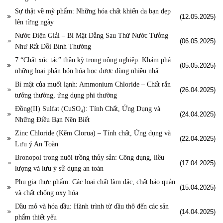
Sự thật về mỹ phẩm: Những hóa chất khiến da bạn đẹp
(12.05.2025)
lên từng ngày
Nước Điện Giải – Bí Mật Đằng Sau Thứ Nước Tưởng
(06.05.2025)
Như Rất Đỗi Bình Thường
7 “Chất xúc tác” thần kỳ trong nông nghiệp: Khám phá
(05.05.2025)
những loại phân bón hóa học được dùng nhiều nhấ
Bí mật của muối lạnh: Ammonium Chloride – Chất rắn
(26.04.2025)
tưởng thường, ứng dụng phi thường
Đồng(II) Sulfat (CuSO₄): Tính Chất, Ứng Dụng và
(24.04.2025)
Những Điều Bạn Nên Biết
Zinc Chloride (Kẽm Clorua) – Tính chất, Ứng dụng và
(22.04.2025)
Lưu ý An Toàn
Bronopol trong nuôi trồng thủy sản: Công dụng, liều
(17.04.2025)
lượng và lưu ý sử dụng an toàn
Phụ gia thực phẩm: Các loại chất làm đặc, chất bảo quản
(15.04.2025)
và chất chống oxy hóa
Dầu mỏ và hóa dầu: Hành trình từ dầu thô đến các sản
(14.04.2025)
phẩm thiết yếu