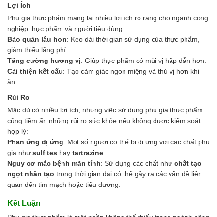
Lợi Ích
Phụ gia thực phẩm mang lại nhiều lợi ích rõ ràng cho ngành công
nghiệp thực phẩm và người tiêu dùng:
Bảo quản lâu hơn
: Kéo dài thời gian sử dụng của thực phẩm,
giảm thiểu lãng phí.
Tăng cường hương vị
: Giúp thực phẩm có mùi vị hấp dẫn hơn.
Cải thiện kết cấu
: Tạo cảm giác ngon miệng và thú vị hơn khi
ăn.
Rủi Ro
Mặc dù có nhiều lợi ích, nhưng việc sử dụng phụ gia thực phẩm
cũng tiềm ẩn những rủi ro sức khỏe nếu không được kiểm soát
hợp lý:
Phản ứng dị ứng
: Một số người có thể bị dị ứng với các chất phụ
gia như
sulfites
hay
tartrazine
.
Nguy cơ mắc bệnh mãn tính
: Sử dụng các chất như
chất tạo
ngọt nhân tạo
trong thời gian dài có thể gây ra các vấn đề liên
quan đến tim mạch hoặc tiểu đường.
Kết Luận
Phụ gia thực phẩm là một phần không thể thiếu trong ngành công