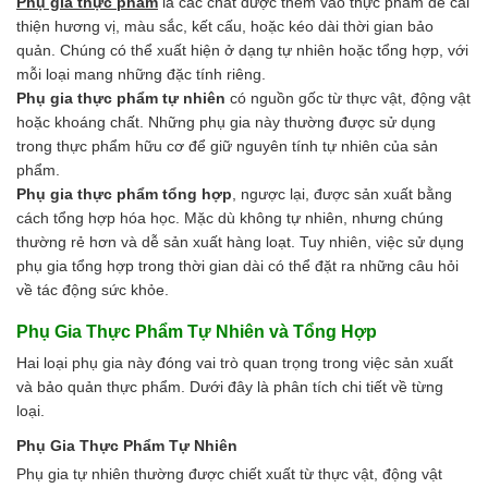
Phụ gia thực phẩm
là các chất được thêm vào thực phẩm để cải
Men vi sinh EM gốc
thiện hương vị, màu sắc, kết cấu, hoặc kéo dài thời gian bảo
Bổ sung khoáng chất
quản. Chúng có thể xuất hiện ở dạng tự nhiên hoặc tổng hợp, với
Bổ gan và giải độc gan
mỗi loại mang những đặc tính riêng.
Phòng và trị bệnh
Phụ gia thực phẩm tự nhiên
có nguồn gốc từ thực vật, động vật
Bổ sung dinh dưỡng tăng trọng
hoặc khoáng chất. Những phụ gia này thường được sử dụng
Hấp thụ khí độc Yucca
trong thực phẩm hữu cơ để giữ nguyên tính tự nhiên của sản
HÓA CHẤT XỬ LÝ NƯỚC
phẩm.
Xử lý nước hồ bơi
Phụ gia thực phẩm tổng hợp
, ngược lại, được sản xuất bằng
Xử lý nước sinh hoạt
cách tổng hợp hóa học. Mặc dù không tự nhiên, nhưng chúng
Xử lý nước thải
thường rẻ hơn và dễ sản xuất hàng loạt. Tuy nhiên, việc sử dụng
Xử lý nước giếng khoan
phụ gia tổng hợp trong thời gian dài có thể đặt ra những câu hỏi
Xử lý nước khác
về tác động sức khỏe.
DUNG MÔI CÔNG NGHIỆP
Pha sơn nước
Phụ Gia Thực Phẩm Tự Nhiên và Tổng Hợp
Pha sơn epoxy
Hai loại phụ gia này đóng vai trò quan trọng trong việc sản xuất
Pha sơn dầu
và bảo quản thực phẩm. Dưới đây là phân tích chi tiết về từng
Pha sơn tĩnh điện
loại.
Dung môi khác
HƯƠNG LIỆU TINH DẦU
Phụ Gia Thực Phẩm Tự Nhiên
HÓA CHẤT CÔNG NGHIỆP
Phụ gia tự nhiên thường được chiết xuất từ thực vật, động vật