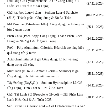
Dầu Ông Già Cyclohexanone Là Gì? Công Dụng, Ưu
(27.11.2025)
Điểm Và Lưu Ý Khi Sử Dụng
Chất tạo bọt Lauryl sùng – Sodium Lauryl Sulphate
(04.02.2026)
(SLS): Thành phần, Công dụng & Độ An Toàn
Mỡ Vaseline (Petroleum Jelly): Công dụng, cách dùng và
(25.11.2025)
lưu ý quan trọng
Phèn Chua (Phèn Kép): Công Dụng, Thành Phần, Cách
(24.11.2025)
Dùng và Những Lưu Ý Quan Trọng
PAC – Poly Aluminium Chloride: Hóa chất trợ lắng hiệu
(21.11.2025)
quả trong xử lý nước
Acid chanh hữu cơ là gì? Công dụng, lợi ích và ứng
(17.11.2025)
dụng trong đời sống
Muối lạnh (NH4Cl – Amoni Clorua – Salmiac) là gì?
(15.11.2025)
Ứng dụng, tính chất và nơi mua uy tín
Tẩy Đường (Na₂S₂O₄) – Sodium Hydrosulphite Là Gì?
(14.11.2025)
Ứng Dụng, Tính Chất & Lưu Ý An Toàn
Chất Tải Lạnh PG (Propylene Glycol) – Giải Pháp Làm
(10.11.2025)
Lạnh Hiệu Quả & An Toàn 2025
Sáp Trứng Cá (Stearic Acid – Axit Octadecanoic) Là Gì?