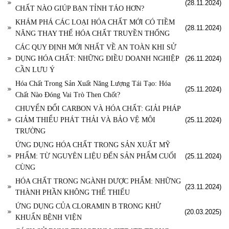
(28.11.2024)
CHẤT NÀO GIÚP BẠN TỈNH TÁO HƠN?
KHÁM PHÁ CÁC LOẠI HÓA CHẤT MỚI CÓ TIỀM
(28.11.2024)
NĂNG THAY THẾ HÓA CHẤT TRUYỀN THỐNG
CÁC QUY ĐỊNH MỚI NHẤT VỀ AN TOÀN KHI SỬ
DỤNG HÓA CHẤT: NHỮNG ĐIỀU DOANH NGHIỆP
(26.11.2024)
CẦN LƯU Ý
Hóa Chất Trong Sản Xuất Năng Lượng Tái Tạo: Hóa
(25.11.2024)
Chất Nào Đóng Vai Trò Then Chốt?
CHUYỂN ĐỔI CARBON VÀ HÓA CHẤT: GIẢI PHÁP
GIẢM THIỂU PHÁT THẢI VÀ BẢO VỆ MÔI
(25.11.2024)
TRƯỜNG
ỨNG DỤNG HÓA CHẤT TRONG SẢN XUẤT MỸ
PHẨM: TỪ NGUYÊN LIỆU ĐẾN SẢN PHẨM CUỐI
(25.11.2024)
CÙNG
HÓA CHẤT TRONG NGÀNH DƯỢC PHẨM: NHỮNG
(23.11.2024)
THÀNH PHẦN KHÔNG THỂ THIẾU
ỨNG DỤNG CỦA CLORAMIN B TRONG KHỬ
(20.03.2025)
KHUẨN BỆNH VIỆN