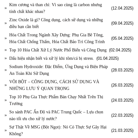
Kim cương và than chì: Vì sao cùng là carbon nhưng
(12.04.2025)
tính chất khác nhau?
Zinc Oxide là gì? Công dụng, cách sử dụng và những
(09.04.2025)
điều bạn cần biết
Hóa Chất Trong Ngành Xây Dựng: Phụ Gia Bê Tông,
(05.04.2025)
Hóa Chất Chống Thấm, Hóa Chất Bảo Trì Công Trình
Top 10 Hóa Chất Xử Lý Nước Phổ Biến và Công Dụng
(02.04.2025)
Dấu hiệu nhận biết và xử lý khi tôm/cá bị stress.
(01.04.2025)
Sodium Hydroxide: Đặc Điểm, Ứng Dụng và Biện Pháp
(28.03.2025)
An Toàn Khi Sử Dụng
VÔI BỘT – CÔNG DỤNG, CÁCH SỬ DỤNG VÀ
(26.03.2025)
NHỮNG LƯU Ý QUAN TRỌNG
Top 10 Phụ Gia Thực Phẩm Bán Chạy Nhất Trên Thị
(24.03.2025)
Trường
So sánh PAC Ấn Độ và PAC Trung Quốc – Lựa chọn
(22.03.2025)
nào tối ưu cho xử lý nước?
Sự Thật Về MSG (Bột Ngọt): Nó Có Thực Sự Gây Hại
(21.03.2025)
Không?