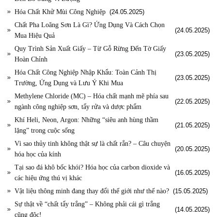
Hóa Chất Khử Mùi Công Nghiệp
(24.05.2025)
Chất Pha Loãng Sơn Là Gì? Ứng Dụng Và Cách Chọn
(24.05.2025)
Mua Hiệu Quả
Quy Trình Sản Xuất Giấy – Từ Gỗ Rừng Đến Tờ Giấy
(23.05.2025)
Hoàn Chỉnh
Hóa Chất Công Nghiệp Nhập Khẩu: Toàn Cảnh Thị
(23.05.2025)
Trường, Ứng Dụng và Lưu Ý Khi Mua
Methylene Chloride (MC) – Hóa chất mạnh mẽ phía sau
(22.05.2025)
ngành công nghiệp sơn, tẩy rửa và dược phẩm
Khí Heli, Neon, Argon: Những “siêu anh hùng thầm
(21.05.2025)
lặng” trong cuộc sống
Vì sao thủy tinh không thật sự là chất rắn? – Câu chuyện
(20.05.2025)
hóa học của kính
Tại sao đá khô bốc khói? Hóa học của carbon dioxide và
(16.05.2025)
các hiệu ứng thú vị khác
Vật liệu thông minh đang thay đổi thế giới như thế nào?
(15.05.2025)
Sự thật về “chất tẩy trắng” – Không phải cái gì trắng
(14.05.2025)
cũng độc!