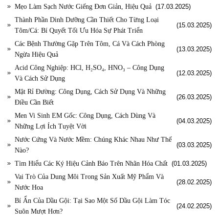
Mẹo Làm Sạch Nước Giếng Đơn Giản, Hiệu Quả
(17.03.2025)
Thành Phần Dinh Dưỡng Cần Thiết Cho Từng Loại
(15.03.2025)
Tôm/Cá: Bí Quyết Tối Ưu Hóa Sự Phát Triển
Các Bệnh Thường Gặp Trên Tôm, Cá Và Cách Phòng
(13.03.2025)
Ngừa Hiệu Quả
Acid Công Nghiệp: HCl, H₂SO₄, HNO₃ – Công Dụng
(12.03.2025)
Và Cách Sử Dụng
Mật Rỉ Đường: Công Dụng, Cách Sử Dụng Và Những
(26.03.2025)
Điều Cần Biết
Men Vi Sinh EM Gốc: Công Dụng, Cách Dùng Và
(04.03.2025)
Những Lợi Ích Tuyệt Vời
Nước Cứng Và Nước Mềm: Chúng Khác Nhau Như Thế
(03.03.2025)
Nào?
Tìm Hiểu Các Ký Hiệu Cảnh Báo Trên Nhãn Hóa Chất
(01.03.2025)
Vai Trò Của Dung Môi Trong Sản Xuất Mỹ Phẩm Và
(28.02.2025)
Nước Hoa
Bí Ẩn Của Dầu Gội: Tại Sao Một Số Dầu Gội Làm Tóc
(24.02.2025)
Suôn Mượt Hơn?