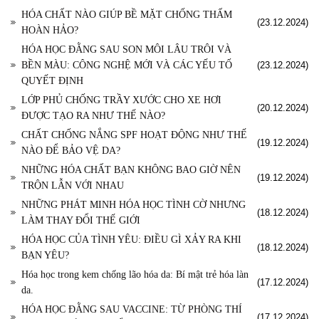
HÓA CHẤT NÀO GIÚP BỀ MẶT CHỐNG THẤM
(23.12.2024)
HOÀN HẢO?
HÓA HỌC ĐẰNG SAU SON MÔI LÂU TRÔI VÀ
BỀN MÀU: CÔNG NGHỆ MỚI VÀ CÁC YẾU TỐ
(23.12.2024)
QUYẾT ĐỊNH
LỚP PHỦ CHỐNG TRẦY XƯỚC CHO XE HƠI
(20.12.2024)
ĐƯỢC TẠO RA NHƯ THẾ NÀO?
CHẤT CHỐNG NẮNG SPF HOẠT ĐỘNG NHƯ THẾ
(19.12.2024)
NÀO ĐỂ BẢO VỆ DA?
NHỮNG HÓA CHẤT BẠN KHÔNG BAO GIỜ NÊN
(19.12.2024)
TRỘN LẪN VỚI NHAU
NHỮNG PHÁT MINH HÓA HỌC TÌNH CỜ NHƯNG
(18.12.2024)
LÀM THAY ĐỔI THẾ GIỚI
HÓA HỌC CỦA TÌNH YÊU: ĐIỀU GÌ XẢY RA KHI
(18.12.2024)
BẠN YÊU?
Hóa học trong kem chống lão hóa da: Bí mật trẻ hóa làn
(17.12.2024)
da.
HÓA HỌC ĐẰNG SAU VACCINE: TỪ PHÒNG THÍ
(17.12.2024)