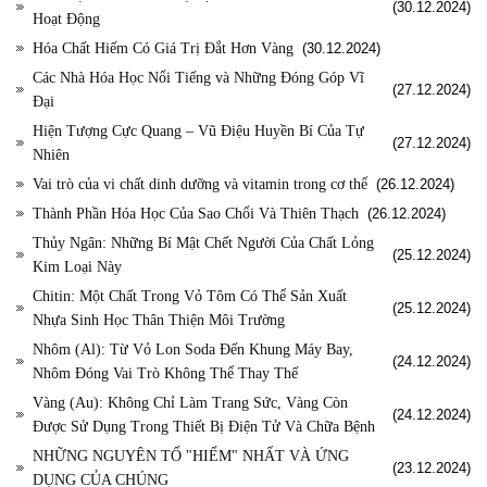
(30.12.2024)
Hoạt Động
Hóa Chất Hiếm Có Giá Trị Đắt Hơn Vàng
(30.12.2024)
Các Nhà Hóa Học Nổi Tiếng và Những Đóng Góp Vĩ
(27.12.2024)
Đại
Hiện Tượng Cực Quang – Vũ Điệu Huyền Bí Của Tự
(27.12.2024)
Nhiên
Vai trò của vi chất dinh dưỡng và vitamin trong cơ thể
(26.12.2024)
Thành Phần Hóa Học Của Sao Chổi Và Thiên Thạch
(26.12.2024)
Thủy Ngân: Những Bí Mật Chết Người Của Chất Lỏng
(25.12.2024)
Kim Loại Này
Chitin: Một Chất Trong Vỏ Tôm Có Thể Sản Xuất
(25.12.2024)
Nhựa Sinh Học Thân Thiện Môi Trường
Nhôm (Al): Từ Vỏ Lon Soda Đến Khung Máy Bay,
(24.12.2024)
Nhôm Đóng Vai Trò Không Thể Thay Thế
Vàng (Au): Không Chỉ Làm Trang Sức, Vàng Còn
(24.12.2024)
Được Sử Dụng Trong Thiết Bị Điện Tử Và Chữa Bệnh
NHỮNG NGUYÊN TỐ "HIẾM" NHẤT VÀ ỨNG
(23.12.2024)
DỤNG CỦA CHÚNG