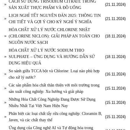
CÁCH SỬ DỤNG TRISODIUM CITRATE TRONG
(21.11.2024)
SẢN XUẤT THỰC PHẨM VÀ ĐỒ UỐNG
LỊCH NGHỈ TẾT NGUYÊN ĐÁN 2025: THÔNG TIN
(21.11.2024)
CHI TIẾT VÀ GỢI Ý CHO KỲ NGHỈ Ý NGHĨA
HÓA CHẤT XỬ LÝ NƯỚC CHLORINE NHẬT
(CHLORINE NICLON): GIẢI PHÁP AN TOÀN CHO
(18.11.2024)
NGUỒN NƯỚC SẠCH
HÓA CHẤT XỬ LÝ NƯỚC SODIUM THIO
SULPHATE – ỨNG DỤNG VÀ HƯỚNG DẪN SỬ
(18.11.2024)
DỤNG HIỆU QUẢ
So sánh giữa TCCA bột và Chlorine: Loại nào phù hợp
(16.11.2024)
cho xử lý nước?
Các sản phẩm hóa chất thân thiện với môi trường trong
(15.11.2024)
sản xuất công nghiệp: Xu hướng và giải pháp
Những Hóa Chất Công Nghiệp Đang Được Sử Dụng
(15.11.2024)
Nhiều Nhất Tại Việt Nam Hiện Nay
Phân biệt các loại chất tẩy rửa công nghiệp: Cloramin B,
(15.11.2024)
Javen, và các chất thay thế
Ứng dụng của Công nghệ AI và Tự động hóa trong