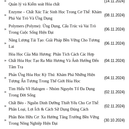
(14.11.2024)
Quản lý và Kiểm soát Hóa chất
Enzyme – Chất Xúc Tác Sinh Học Trong Cơ Thể: Khám
(08.11.2024)
Phá Vai Trò Và Ứng Dụng
Polymers (Polyme): Ứng Dụng, Cấu Trúc và Vai Trò
(06.11.2024)
Trong Cuộc Sống Hiện Đại
Năng Lượng Tái Tạo: Giải Pháp Bền Vững Cho Tương
(06.11.2024)
Lai
Hóa Học Của Mùi Hương: Phân Tích Cách Các Hợp
Chất Hóa Học Tạo Ra Mùi Hương Và Ảnh Hưởng Đến
(04.11.2024)
Tâm Trạ
Phản Ứng Hóa Học Kỳ Thú: Khám Phá Những Hiện
(04.11.2024)
Tượng Ấn Tượng Trong Thế Giới Hóa Học
Tìm Hiểu Về Halogen – Nhóm Nguyên Tố Đa Dụng
(02.11.2024)
Trong Đời Sống
Chất Béo - Nguồn Dinh Dưỡng Thiết Yếu Cho Cơ Thể:
(02.11.2024)
Phân Loại, Lợi Ích & Cách Sử Dụng Đúng Cách
Phân Bón Hữu Cơ: Xu Hướng Tăng Trưởng Bền Vững
(30.10.2024)
Trong Nông Nghiệp Hiện Đại