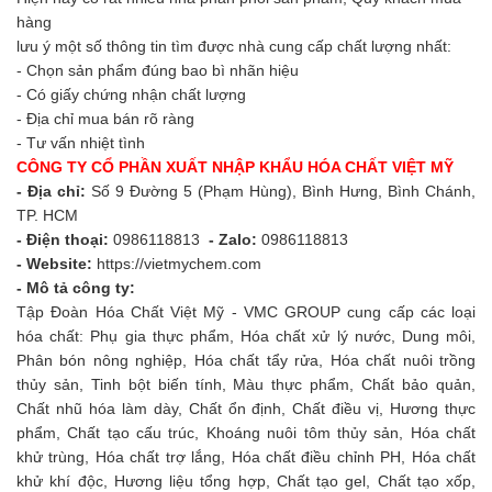
hàng
lưu ý một số thông tin tìm được nhà cung cấp chất lượng nhất:
- Chọn sản phẩm đúng bao bì nhãn hiệu
- Có giấy chứng nhận chất lượng
- Địa chỉ mua bán rõ ràng
- Tư vấn nhiệt tình
CÔNG TY CỔ PHẦN XUẤT NHẬP KHẨU HÓA CHẤT VIỆT MỸ
- Địa chỉ:
Số 9 Đường 5 (Phạm Hùng), Bình Hưng, Bình Chánh,
TP. HCM
- Điện thoại:
0986118813
- Zalo:
0986118813
- Website:
https://vietmychem.com
- Mô tả công ty:
Tập Đoàn Hóa Chất Việt Mỹ - VMC GROUP cung cấp các loại
hóa chất: Phụ gia thực phẩm, Hóa chất xử lý nước, Dung môi,
Phân bón nông nghiệp, Hóa chất tẩy rửa, Hóa chất nuôi trồng
thủy sản, Tinh bột biến tính, Màu thực phẩm, Chất bảo quản,
Chất nhũ hóa làm dày, Chất ổn định, Chất điều vị, Hương thực
phẩm, Chất tạo cấu trúc, Khoáng nuôi tôm thủy sản, Hóa chất
khử trùng, Hóa chất trợ lắng, Hóa chất điều chỉnh PH, Hóa chất
khử khí độc, Hương liệu tổng hợp, Chất tạo gel, Chất tạo xốp,