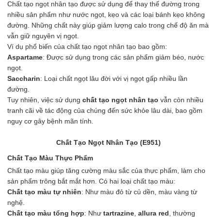
Chất tạo ngọt nhân tạo được sử dụng để thay thế đường trong
Hóa chất khác
nhiều sản phẩm như nước ngọt, kẹo và các loại bánh kẹo không
Giới Thiệu
đường. Những chất này giúp giảm lượng calo trong chế độ ăn mà
Đối tác
vẫn giữ nguyên vị ngọt.
Quy trình sản xuất
Ví dụ phổ biến của chất tạo ngọt nhân tạo bao gồm:
Tin tức
Aspartame
: Được sử dụng trong các sản phẩm giảm béo, nước
VMC GROUP
ngọt.
Ngành Hóa Chất
Saccharin
: Loại chất ngọt lâu đời với vị ngọt gấp nhiều lần
Tẩy Rửa Diệt Khuẩn
đường.
Ngành Thực Phẩm
Tuy nhiên, việc sử dụng
chất tạo ngọt nhân tạo
vẫn còn nhiều
Ngành Nông Nghiệp
tranh cãi về tác động của chúng đến sức khỏe lâu dài, bao gồm
Ngành Thủy Sản
nguy cơ gây bệnh mãn tính.
Ngành Môi Trường
Ngành Nhựa
Chất Tạo Ngọt Nhân Tạo (E951)
Ngành Xây Dựng
Ngành Cao Su
Chất Tạo Màu Thực Phẩm
Ngành Xi Mạ
Chất tạo màu giúp tăng cường màu sắc của thực phẩm, làm cho
Ngành Thủy Tinh
sản phẩm trông bắt mắt hơn. Có hai loại chất tạo màu:
Ngành Dệt Nhuộm
Chất tạo màu tự nhiên
: Như màu đỏ từ củ dền, màu vàng từ
Ngành Sơn
nghệ.
Ngành In Ấn Bao Bì
Chất tạo màu tổng hợp
: Như
tartrazine
,
allura red
, thường