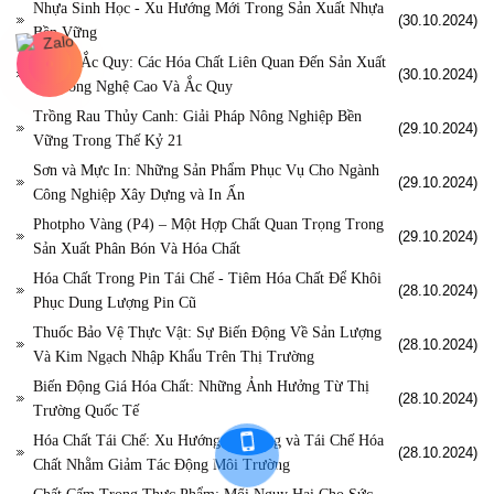
Nhựa Sinh Học - Xu Hướng Mới Trong Sản Xuất Nhựa
(30.10.2024)
Bền Vững
Pin Và Ắc Quy: Các Hóa Chất Liên Quan Đến Sản Xuất
(30.10.2024)
Pin Công Nghệ Cao Và Ắc Quy
Trồng Rau Thủy Canh: Giải Pháp Nông Nghiệp Bền
(29.10.2024)
Vững Trong Thế Kỷ 21
Sơn và Mực In: Những Sản Phẩm Phục Vụ Cho Ngành
(29.10.2024)
Công Nghiệp Xây Dựng và In Ấn
Photpho Vàng (P4) – Một Hợp Chất Quan Trọng Trong
(29.10.2024)
Sản Xuất Phân Bón Và Hóa Chất
Hóa Chất Trong Pin Tái Chế - Tiêm Hóa Chất Để Khôi
(28.10.2024)
Phục Dung Lượng Pin Cũ
Thuốc Bảo Vệ Thực Vật: Sự Biến Động Về Sản Lượng
(28.10.2024)
Và Kim Ngạch Nhập Khẩu Trên Thị Trường
Biến Động Giá Hóa Chất: Những Ảnh Hưởng Từ Thị
(28.10.2024)
Trường Quốc Tế
Hóa Chất Tái Chế: Xu Hướng Sử Dụng và Tái Chế Hóa
(28.10.2024)
Chất Nhằm Giảm Tác Động Môi Trường