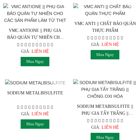
VMC ANTI || CHẤT BẢO QUẢN
VMC ANTIONE || PHỤ GIA
THỰC PHẨM
BẢO QUẢN TỰ NHIÊN CHO
CÁC SẢN PHẨM LÀM TỪ
GIÁ:
LIÊN HỆ
THỊT
GIÁ:
LIÊN HỆ
Mua Ngay
Mua Ngay
SODIUM METALBISULFITE
SODIUM METABISULFITE ||
PHỤ GIA TẨY TRẮNG ||
GIÁ:
LIÊN HỆ
CHỐNG OXI HÓA
Mua Ngay
GIÁ:
LIÊN HỆ
Mua Ngay