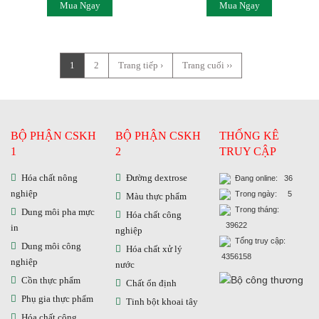
Mua Ngay
Mua Ngay
1
2
Trang tiếp ›
Trang cuối ››
BỘ PHẬN CSKH
BỘ PHẬN CSKH
THỐNG KÊ
1
2
TRUY CẬP
Hóa chất nông
Đường dextrose
Đang online: 36
nghiệp
Trong ngày: 5
Màu thực phẩm
Trong tháng:
Dung môi pha mực
Hóa chất công
39622
in
nghiệp
Tổng truy cập:
Dung môi công
Hóa chất xử lý
4356158
nghiệp
nước
Cồn thực phẩm
Chất ổn định
Phụ gia thực phẩm
Tinh bột khoai tây
Hóa chất công