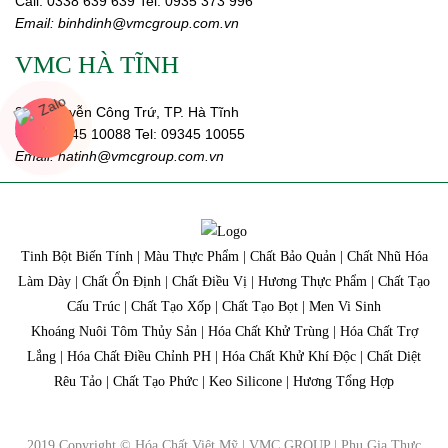
Call:
0338 639 639
Tel: 0935 373 996
Email:
binhdinh@vmcgroup.com.vn
VMC HÀ TĨNH
359 Nguyễn Công Trứ, TP. Hà Tĩnh
Call:
09345 10088
Tel: 09345 10055
Email: hatinh
@vmcgroup.com.vn
Tinh Bột Biến Tính | Màu Thực Phẩm | Chất Bảo Quản | Chất Nhũ Hóa
Làm Dày | Chất Ổn Định | Chất Điều Vị | Hương Thực Phẩm | Chất Tạo
Cấu Trúc | Chất Tạo Xốp | Chất Tạo Bọt | Men Vi Sinh
Khoáng Nuôi Tôm Thủy Sản | Hóa Chất Khử Trùng | Hóa Chất Trợ
Lắng | Hóa Chất Điều Chỉnh PH | Hóa Chất Khử Khí Độc | Chất Diệt
Rêu Tảo | Chất Tạo Phức | Keo Silicone | Hương Tổng Hợp
2019 Copyright © Hóa Chất Việt Mỹ | VMC GROUP | Phụ Gia Thực