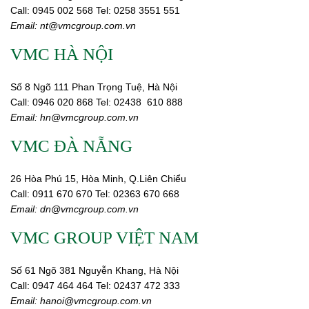
Call:
0945 002
568
Tel: 0258 3551 551
Email:
nt@vmcgroup.com.vn
VMC HÀ NỘI
Số 8 Ngõ 111 Phan Trọng Tuệ, Hà Nội
Call:
0946 020 868
Tel:
02438 610 888
Email:
hn@vmcgroup.com.vn
VMC ĐÀ NẴNG
26 Hòa Phú 15, Hòa Minh, Q.Liên Chiểu
Call:
0911 670 670
Tel:
02
363 670 668
Email:
dn@vmcgroup.com.vn
VMC GROUP VIỆT NAM
Số 61 Ngõ 381 Nguyễn Khang, Hà Nội
Call:
0947 464 464
Tel: 02437 472 333
Email:
hanoi@vmcgroup.com.vn