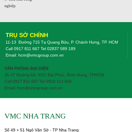
nghiệp
TRỤ SỞ CHÍNH
11-13 Đường 715 Tạ Quang Bửu, P. Chánh Hưng, TP. HCM
Call
0917 811 667
Tel
02837 589 189
Email:
hcm@vmcgroup.com.vn
VĂN PHÒNG ĐẠI DIỆN
35-37 Đường 6A, KDC Đại Phúc, Bình Hưng, TPHCM
Call 0917 811 667 Tel 0918 113 698
Email: hcm@vmcgroup.com.vn
VMC NHA TRANG
Số 49 + 51 Ngô Văn Sở - TP Nha Trang