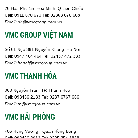
26 Hòa Phú 15, Hòa Minh, Q.Liên Chiểu
Call:
0911 670 670
Tel:
02
363 670 668
Email:
dn@vmcgroup.com.vn
VMC GROUP VIỆT NAM
Số 61 Ngõ 381 Nguyễn Khang, Hà Nội
Call:
0947 464 464
Tel: 02437 472 333
Email:
hanoi@vmcgroup.com.vn
VMC THANH HÓA
368 Nguyễn Trãi - TP. Thanh Hóa
Call:
093456 2133
Tel: 0237 6767 666
Email:
th@vmcgroup.com.vn
VMC HẢI PHÒNG
406 Hùng Vương - Quận Hồng Bàng
Call:
0
93456 8012
Tel: 0225 354 1888