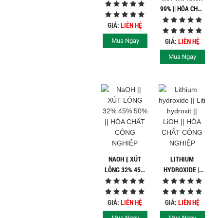
HYDROXIDE ||
99% || HÓA CHẤT
HÓA CHẤT CÔNG
CÔNG NGHIỆP
NGHIỆP
GIÁ:
LIÊN HỆ
GIÁ:
LIÊN HỆ
Mua Ngay
Mua Ngay
NAOH || XÚT
LITHIUM
LỎNG 32% 45%
HYDROXIDE ||
50% || HÓA CHẤT
LITI HYDROXIT
CÔNG NGHIỆP
|| LIOH || HÓA
CHẤT CÔNG
GIÁ:
LIÊN HỆ
GIÁ:
LIÊN HỆ
NGHIỆP
Mua Ngay
Mua Ngay