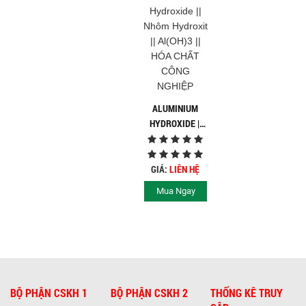
ALUMINIUM
HYDROXIDE ||
NHÔM
HYDROXIT ||
AL(OH)3 || HÓA
GIÁ:
LIÊN HỆ
CHẤT CÔNG
Mua Ngay
NGHIỆP
BỘ PHẬN CSKH 1
BỘ PHẬN CSKH 2
THỐNG KÊ TRUY