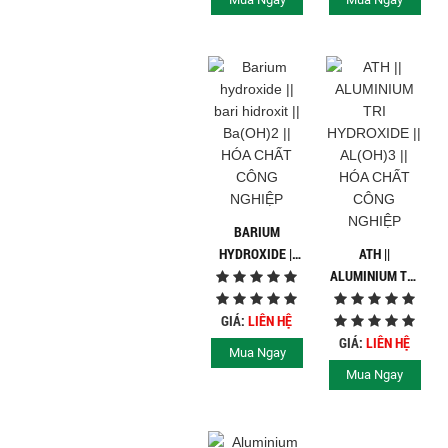
BARIUM
HYDROXIDE ||
ATH ||
BARI HIDROXIT
ALUMINIUM TRI
|| BA(OH)2 ||
HYDROXIDE ||
HÓA CHẤT CÔNG
AL(OH)3 || HÓA
GIÁ:
LIÊN HỆ
NGHIỆP
CHẤT CÔNG
GIÁ:
LIÊN HỆ
Mua Ngay
NGHIỆP
Mua Ngay