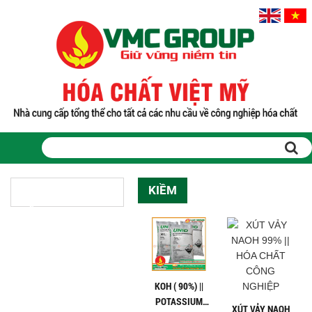
KIỀM
NHÓM DANH MỤC SẢN
PHẨM
KOH ( 90%) ||
POTASSIUM
XÚT VẢY NAOH