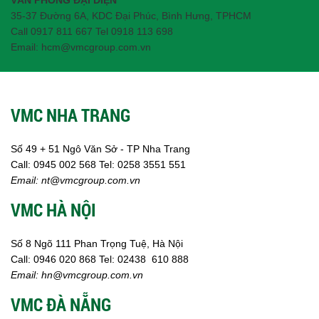
35-37 Đường 6A, KDC Đại Phúc, Bình Hưng, TPHCM
Call 0917 811 667 Tel 0918 113 698
Email: hcm@vmcgroup.com.vn
VMC NHA TRANG
Số 49 + 51 Ngô Văn Sở - TP Nha Trang
Call:
0945 002
568
Tel: 0258 3551 551
Email:
nt@vmcgroup.com.vn
VMC HÀ NỘI
Số 8 Ngõ 111 Phan Trọng Tuệ, Hà Nội
Call:
0946 020 868
Tel:
02438 610 888
Email:
hn@vmcgroup.com.vn
VMC ĐÀ NẴNG