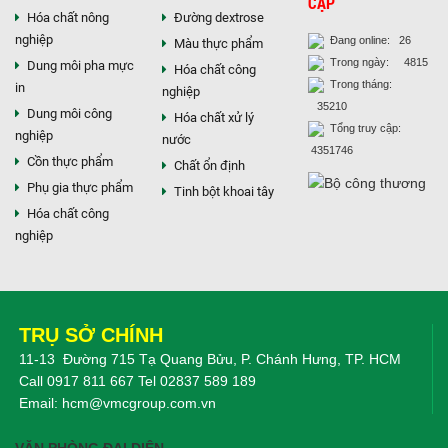
CẬP
Hóa chất nông
Đường dextrose
nghiệp
Đang online: 26
Màu thực phẩm
Trong ngày: 4815
Dung môi pha mực
Hóa chất công
Trong tháng:
in
nghiệp
35210
Dung môi công
Hóa chất xử lý
Tổng truy cập:
nghiệp
nước
4351746
Cồn thực phẩm
Chất ổn định
Phụ gia thực phẩm
Tinh bột khoai tây
Hóa chất công
nghiệp
TRỤ SỞ CHÍNH
11-13 Đường 715 Tạ Quang Bửu, P. Chánh Hưng, TP. HCM
Call
0917 811 667
Tel
02837 589 189
Email:
hcm@vmcgroup.com.vn
VĂN PHÒNG ĐẠI DIỆN