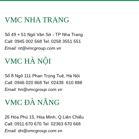
VMC NHA TRANG
Số 49 + 51 Ngô Văn Sở - TP Nha Trang
Call:
0945 002
568
Tel: 0258 3551 551
Email:
nt@vmcgroup.com.vn
VMC HÀ NỘI
Số 8 Ngõ 111 Phan Trọng Tuệ, Hà Nội
Call:
0946 020 868
Tel:
02438 610 888
Email:
hn@vmcgroup.com.vn
VMC ĐÀ NẴNG
26 Hòa Phú 15, Hòa Minh, Q.Liên Chiểu
Call:
0911 670 670
Tel:
02
363 670 668
Email:
dn@vmcgroup.com.vn