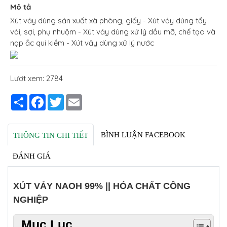
Mô tả
Xút vảy dùng sản xuất xà phòng, giấy - Xút vảy dùng tẩy
vải, sợi, phụ nhuộm - Xút vảy dùng xử lý dầu mỡ, chế tạo và
nạp ắc qui kiềm - Xút vảy dùng xử lý nước
Lượt xem: 2784
Share
Facebook
Twitter
Email
BÌNH LUẬN FACEBOOK
THÔNG TIN CHI TIẾT
ĐÁNH GIÁ
XÚT VẢY NAOH 99% || HÓA CHẤT CÔNG
NGHIỆP
Mục Lục