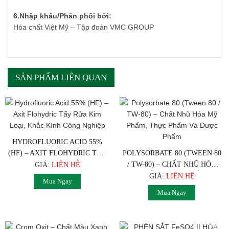
6.Nh
ậ
p kh
ẩ
u/Phân ph
ố
i b
ở
i:
Hóa chất Việt Mỹ – Tập đoàn VMC GROUP
SẢN PHẨM LIÊN QUAN
HYDROFLUORIC ACID 55%
(HF) – AXIT FLOHYDRIC TẨY
POLYSORBATE 80 (TWEEN 80
RỬA KIM LOẠI, KHẮC KÍNH
/ TW-80) – CHẤT NHŨ HÓA
GIÁ:
LIÊN HỆ
CÔNG NGHIỆP
MỸ PHẨM, THỰC PHẨM VÀ
GIÁ:
LIÊN HỆ
Mua Ngay
DƯỢC PHẨM
Mua Ngay