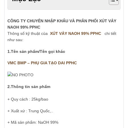
CÔNG TY CHUYÊN NH
Ậ
P KH
Ẩ
U VÀ PHÂN PH
Ố
I
XÚT VẢY
NAOH 99% PPHC
Thông số kỹ thuật của
XÚT VẢY NAOH 99% PPHC
chi tiết
như sau:
1.Tên s
ả
n ph
ẩ
m/T
ê
n g
ọ
i kh
á
c
VMC BMP – PHỤ GIA TẠO DAI PPHC
2.Thông tin s
ả
n ph
ẩ
m
+ Quy cách : 25kg/bao
+ Xuất xứ : Trung Quốc,..
+ Mã sản phẩm: NaOH 99%