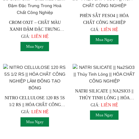
PHÈN SẮT FESO4 || HÓA
CROM OXIT – CHẤT MÀU
CHẤT CÔNG NGHIỆP
XANH ĐẬM ĐẶC TRƯNG
GIÁ:
LIÊN HỆ
TRONG HOÁ CHẤT CÔNG
GIÁ:
LIÊN HỆ
Mua Ngay
NGHIỆP
Mua Ngay
NATRI SILICATE || NA2SIO3 ||
NITRO CELLULOSE 120 RS 5S
THỦY TINH LỎNG || HÓA
1/2 RS || HÓA CHẤT CÔNG
CHẤT CÔNG NGHIỆP
GIÁ:
LIÊN HỆ
NGHIỆP LÀM ĐÔNG TẠO
GIÁ:
LIÊN HỆ
Mua Ngay
BÓNG
Mua Ngay