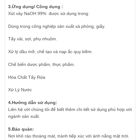
3.
Ứ
ng d
ụ
ng/ Công d
ụ
ng :
Xút vảy NaOH 99% được sử dụng trong:
Dùng trong công nghiệp sản xuất xà phòng, giấy.
Tẩy vải, sợi, phụ nhuộm.
Xử lý dầu mỡ, chế tạo và nạp ắc quy kiềm.
Chế biến dược phẩm, thực phẩm.
Hóa Chất Tẩy Rửa
Xử Lý Nước
4.H
ướ
ng d
ẫ
n s
ử
d
ụ
ng:
Liên hệ với chúng tôi để biết thêm chi tiết sử dụng phù hợp với
ngành sản xuất.
5.B
ả
o qu
ả
n:
Nơi khô ráo thoáng mát, tránh tiếp xúc với ánh nắng mặt trời.