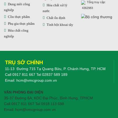
Tổng truy cập:
Dung môi công
Hóa chất xử lý
4362983
nghiệp
nước
Cồn thực phẩm
Chất ổn định
Phụ gia thực phẩm
Tinh bột khoai tây
Hóa chất công
nghiệp
TRỤ SỞ CHÍNH
11-13 Đường 715 Tạ Quang Bửu, P. Chánh Hưng, TP. HCM
Call
0917 811 667
Tel
02837 589 189
Email:
hcm@vmcgroup.com.vn
VĂN PHÒNG ĐẠI DIỆN
35-37 Đường 6A, KDC Đại Phúc, Bình Hưng, TPHCM
Call 0917 811 667 Tel 0918 113 698
Email: hcm@vmcgroup.com.vn