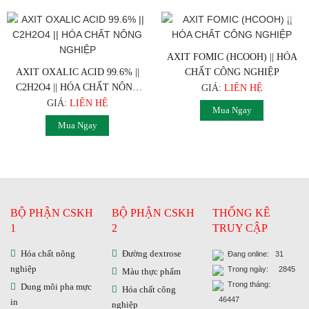
AXIT FOMIC (HCOOH) || HÓA
AXIT OXALIC ACID 99.6% ||
CHẤT CÔNG NGHIỆP
C2H2O4 || HÓA CHẤT NÔNG
GIÁ:
LIÊN HỆ
NGHIỆP
GIÁ:
LIÊN HỆ
Mua Ngay
Mua Ngay
BỘ PHẬN CSKH
BỘ PHẬN CSKH
THỐNG KÊ
1
2
TRUY CẬP
Hóa chất nông
Đường dextrose
Đang online: 31
nghiệp
Trong ngày: 2845
Màu thực phẩm
Trong tháng:
Dung môi pha mực
Hóa chất công
46447
in
nghiệp