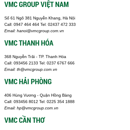
VMC GROUP VIỆT NAM
Oxit kim loại
HÓA CHẤT THÍ NGHIỆM
Hóa chất thí nghiệm
Số 61 Ngõ 381 Nguyễn Khang, Hà Nội
Thiết bị phòng thí nghiệm
Call:
0947 464 464
Tel: 02437 472 333
HÓA CHẤT NÔNG NGHIỆP
Email:
hanoi@vmcgroup.com.vn
Nguyên liệu phân bón
VMC THANH HÓA
Chế phẩm sinh học
Nguyên liệu chăn nuôi
HÓA CHẤT XÂY DỰNG
368 Nguyễn Trãi - TP. Thanh Hóa
Chống thấm sika
Call:
093456 2133
Tel: 0237 6767 666
Silicone Dow Corning
Email:
th@vmcgroup.com.vn
Silicone KCC
VMC HẢI PHÒNG
Silicone Apollo
Silicone Kingbond
Silicone Shinetsu
406 Hùng Vương - Quận Hồng Bàng
Keo Silicone
Call:
0
93456 8012
Tel: 0225 354 1888
Hóa chất khác
Email:
hp@vmcgroup.com.vn
Giới Thiệu
VMC CẦN THƠ
Đối tác
Quy trình sản xuất