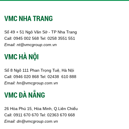
Bổ sung dinh dưỡng tăng trọng
Hấp thụ khí độc Yucca
HÓA CHẤT XỬ LÝ NƯỚC
VMC NHA TRANG
Xử lý nước hồ bơi
Xử lý nước sinh hoạt
Số 49 + 51 Ngô Văn Sở - TP Nha Trang
Xử lý nước thải
Call:
0945 002
568
Tel: 0258 3551 551
Xử lý nước giếng khoan
Email:
nt@vmcgroup.com.vn
Xử lý nước khác
DUNG MÔI CÔNG NGHIỆP
VMC HÀ NỘI
Pha sơn nước
Pha sơn epoxy
Pha sơn dầu
Số 8 Ngõ 111 Phan Trọng Tuệ, Hà Nội
Pha sơn tĩnh điện
Call:
0946 020 868
Tel:
02438 610 888
Dung môi khác
Email:
hn@vmcgroup.com.vn
HƯƠNG LIỆU TINH DẦU
VMC ĐÀ NẴNG
HÓA CHẤT CÔNG NGHIỆP
Axit
Hóa chất khác
26 Hòa Phú 15, Hòa Minh, Q.Liên Chiểu
Kiềm
Call:
0911 670 670
Tel:
02
363 670 668
Muối
Email:
dn@vmcgroup.com.vn
Kim loại màu