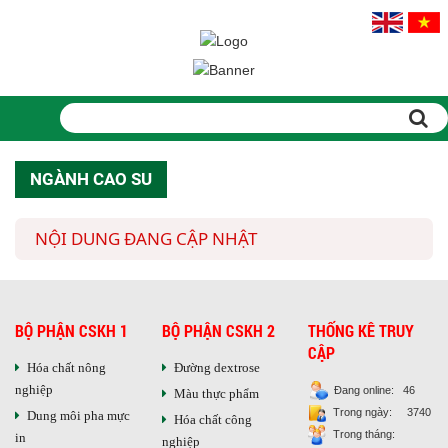
Trang chủ
Sản phẩm
NGÀNH CAO SU
PHỤ GIA THỰC PHẨM
Tinh bột biến tính
NỘI DUNG ĐANG CẬP NHẬT
Màu thực phẩm
Hương liệu thực phẩm
Chất phụ gia điều vị tạo ngọt
Chất phụ gia oxy hóa giữ màu
Chất phụ gia nhũ hóa làm dày
BỘ PHẬN CSKH 1
BỘ PHẬN CSKH 2
THỐNG KÊ TRUY
Chất phụ gia chống đông vón
CẬP
Hóa chất nông
Đường dextrose
Chất phụ gia tạo cấu trúc
nghiệp
Chất phụ gia bảo quản
Đang online: 46
Màu thực phẩm
Chất phụ gia nem giò chả
Trong ngày: 3740
Dung môi pha mực
Hóa chất công
Chất phụ gia bún mì phở
Trong tháng:
in
nghiệp