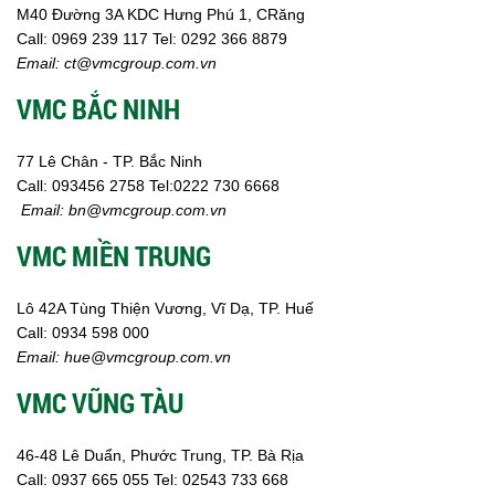
Tin tức
M40 Đường 3A KDC Hưng Phú 1, CRăng
VMC GROUP
Call:
0969 239 117
Tel: 0292 366 8879
Ngành Hóa Chất
Email:
ct@vmcgroup.com.vn
Tẩy Rửa Diệt Khuẩn
VMC BẮC NINH
Ngành Thực Phẩm
Ngành Nông Nghiệp
Ngành Thủy Sản
77 Lê Chân - TP. Bắc Ninh
Ngành Môi Trường
Call:
093456 2758
Tel:0222 730 6668
Ngành Nhựa
Email:
bn@vmcgroup.com.vn
Ngành Xây Dựng
VMC MIỀN TRUNG
Ngành Cao Su
Ngành Xi Mạ
Ngành Thủy Tinh
Lô 42A Tùng Thiện Vương, Vĩ Dạ, TP. Huế
Ngành Dệt Nhuộm
Call:
0934 598 000
Ngành Sơn
Email:
hue@vmcgroup.com.vn
Ngành In Ấn Bao Bì
VMC VŨNG TÀU
Ngành Gốm Sứ
Ngành Gỗ
Ngành Mỹ Phẩm
46-48 Lê Duẩn, Phước Trung, TP. Bà Rịa
Ngành Hóa Dầu
Call:
0937 665 055
Tel: 02543 733 668