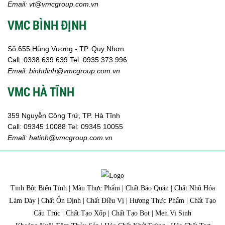
Ngành Giấy
Email:
vt@vmcgroup.com.vn
Liên hệ
VMC BÌNH ĐỊNH
Tuyển dụng
Số 655 Hùng Vương - TP. Quy Nhơn
Call:
0338 639 639
Tel: 0935 373 996
Email:
binhdinh@vmcgroup.com.vn
VMC HÀ TĨNH
359 Nguyễn Công Trứ, TP. Hà Tĩnh
Call:
09345 10088
Tel: 09345 10055
Email: hatinh
@vmcgroup.com.vn
Tinh Bột Biến Tính | Màu Thực Phẩm | Chất Bảo Quản | Chất Nhũ Hóa
Làm Dày | Chất Ổn Định | Chất Điều Vị | Hương Thực Phẩm | Chất Tạo
Cấu Trúc | Chất Tạo Xốp | Chất Tạo Bọt | Men Vi Sinh