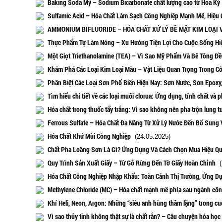
Baking Soda Mỹ – Sodium Bicarbonate chất lượng cao từ Hoa Kỳ
Sulfamic Acid – Hóa Chất Làm Sạch Công Nghiệp Mạnh Mẽ, Hiệu 
AMMONIUM BIFLUORIDE – HÓA CHẤT XỬ LÝ BỀ MẶT KIM LOẠI 
Thực Phẩm Tự Làm Nóng – Xu Hướng Tiện Lợi Cho Cuộc Sống Hi
Một Giọt Triethanolamine (TEA) – Vì Sao Mỹ Phẩm Và Bê Tông Đ
Khám Phá Các Loại Kim Loại Màu – Vật Liệu Quan Trọng Trong Cô
Phân Biệt Các Loại Sơn Phổ Biến Hiện Nay: Sơn Nước, Sơn Epoxy
Tìm hiểu chi tiết về các loại muối clorua: Ứng dụng, tính chất và p
Hóa chất trong thuốc tẩy trắng: Vì sao không nên pha trộn lung t
Ferrous Sulfate – Hóa Chất Đa Năng Từ Xử Lý Nước Đến Bổ Sung 
Hóa Chất Khử Mùi Công Nghiệp
(24.05.2025)
Chất Pha Loãng Sơn Là Gì? Ứng Dụng Và Cách Chọn Mua Hiệu Q
Quy Trình Sản Xuất Giấy – Từ Gỗ Rừng Đến Tờ Giấy Hoàn Chỉnh
(
Hóa Chất Công Nghiệp Nhập Khẩu: Toàn Cảnh Thị Trường, Ứng D
Methylene Chloride (MC) – Hóa chất mạnh mẽ phía sau ngành côn
Khí Heli, Neon, Argon: Những “siêu anh hùng thầm lặng” trong c
Vì sao thủy tinh không thật sự là chất rắn? – Câu chuyện hóa học