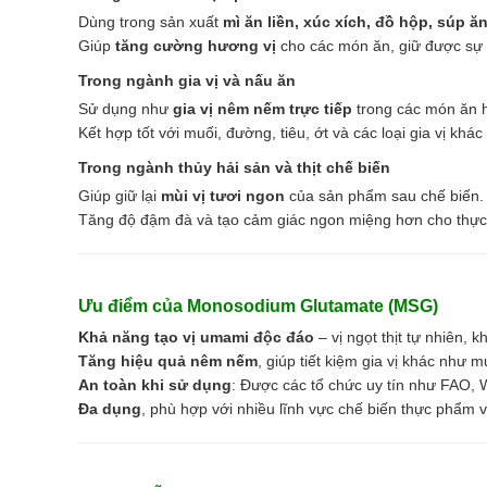
Dùng trong sản xuất
mì ăn liền, xúc xích, đồ hộp, súp ăn
Giúp
tăng cường hương vị
cho các món ăn, giữ được sự 
Trong ngành gia vị và nấu ăn
Sử dụng như
gia vị nêm nếm trực tiếp
trong các món ăn 
Kết hợp tốt với muối, đường, tiêu, ớt và các loại gia vị khá
Trong ngành thủy hải sản và thịt chế biến
Giúp giữ lại
mùi vị tươi ngon
của sản phẩm sau chế biến.
Tăng độ đậm đà và tạo cảm giác ngon miệng hơn cho thự
Ưu điểm của Monosodium Glutamate (MSG)
Khả năng tạo vị umami độc đáo
– vị ngọt thịt tự nhiên, 
Tăng hiệu quả nêm nếm
, giúp tiết kiệm gia vị khác như 
An toàn khi sử dụng
: Được các tổ chức uy tín như FAO, 
Đa dụng
, phù hợp với nhiều lĩnh vực chế biến thực phẩm 