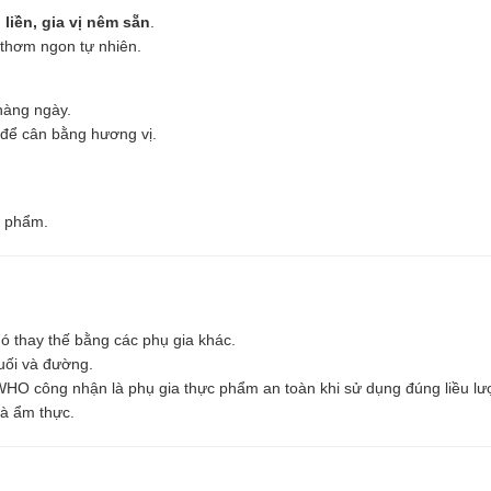
 liền, gia vị nêm sẵn
.
thơm ngon tự nhiên.
hàng ngày.
c để cân bằng hương vị.
c phẩm.
khó thay thế bằng các phụ gia khác.
muối và đường.
WHO công nhận là phụ gia thực phẩm an toàn khi sử dụng đúng liều lư
và ẩm thực.