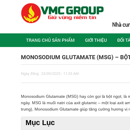
TRANG CHỦ SẢN PHẨM
GIỚI THIỆU
ĐỐI T
MONOSODIUM GLUTAMATE (MSG) – BỘ
Ngày đăng : 23/09/2025 - 11:53 AM
Monosodium Glutamate (MSG) hay còn gọi là bột ngọt, là 
ngày. MSG là muối natri của axit glutamic – một loại axit am
trưng), Monosodium Glutamate giúp tăng cường hương vị m
Mục Lục