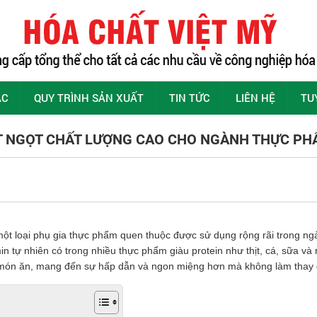
ÁC
QUY TRÌNH SẢN XUẤT
TIN TỨC
LIÊN HỆ
TU
T NGỌT CHẤT LƯỢNG CAO CHO NGÀNH THỰC P
một loại phụ gia thực phẩm quen thuộc được sử dụng rộng rãi trong n
in tự nhiên có trong nhiều thực phẩm giàu protein như thịt, cá, sữa và 
ón ăn, mang đến sự hấp dẫn và ngon miệng hơn mà không làm thay đổ