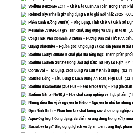
Sodium Benzoate E211 – Chất Bảo Quản An Toàn Trong Thực Ph
Refined Glycerine là gì? Ứng dụng & Báo giá mới nhất 2025
(08.1
Phèn Xanh (Đồng Sunfat) – Ứng Dụng, Tính Chất Và Cách Sử Dụ
Melamine C3H6N6 là gì? Tính chất, ứng dụng và lưu ý an toàn
(07
Công Thức Pha Cloramin B Chuẩn – Hướng Dẫn Chi Tiết Từ A đến 
Quặng Diatomite – Nguồn gốc, ứng dụng và các sản phẩm từ đất t
Sodium Lauryl Sulfate là chất giặt rửa tổng hợp: Thành phần phổ 
Sodium Laureth Sulfate trong Dầu Gội Đầu: Tốt Hay Có Hại?
(04.1
Clorua Vôi – Tác Dụng, Cách Dùng Và Lưu Ý Khi Sử Dụng
(03.11
Sorbitol Lỏng – Liều Dùng & Cách Dùng An Toàn, Hiệu Quả
(03.1
Sodium Bicarbonate (Xue Hua – Feed Grade 99%) – Phụ gia chăn 
Sodium Nitrite (NaNO₂) – Hóa chất công nghiệp và thực phẩm
(18
Những điều thú vị về nguyên tố Hidro – Nguyên tố nhỏ bé nhưng
Đạm Ninh Bình – Phân bón Ure chất lượng cao cho nông nghiệp 
Aqua-Org là gì? Công dụng, ưu điểm và ứng dụng trong xử lý nướ
Sucralose là gì? Ứng dụng, lợi ích và độ an toàn trong thực phẩm