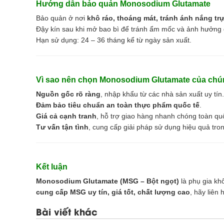
Hướng dẫn bảo quản Monosodium Glutamate
Bảo quản ở nơi
khô ráo, thoáng mát, tránh ánh nắng trự
Đậy kín sau khi mở bao bì để tránh ẩm mốc và ảnh hưởng
Hạn sử dụng: 24 – 36 tháng kể từ ngày sản xuất.
Vì sao nên chọn Monosodium Glutamate của chún
Nguồn gốc rõ ràng
, nhập khẩu từ các nhà sản xuất uy tín.
Đảm bảo tiêu chuẩn an toàn thực phẩm quốc tế
.
Giá cả cạnh tranh
, hỗ trợ giao hàng nhanh chóng toàn qu
Tư vấn tận tình
, cung cấp giải pháp sử dụng hiệu quả tr
Kết luận
Monosodium Glutamate (MSG – Bột ngọt)
là phụ gia kh
cung cấp MSG uy tín, giá tốt, chất lượng cao
, hãy liên 
Bài viết khác