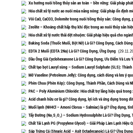
Xu hướng nuôi trồng thủy sản an toàn – bền vững: Giải pháp phát
Hóa chất xử lý nước ao nuôi mùa nắng nóng: Giải pháp ổn định mô
Vôi CaO, CaCO3, Dolomite trong nuôi trồng thủy sản: Công dụng, 
Zeolite – Khoáng chất hấp thụ khí độc trong ao nuôi thủy sản hiệ
Hóa chất xử lý nước thải dệt nhuộm: Giải pháp hiệu quả cho ngà
Baking Soda (Thuốc Muối, Bột Nở) Là Gì? Công Dụng, Cách Dùng
EDTA 2 Muối (EDTA 2Na) Là Gì? Công Dụng, Ứng Dụng
(29.11.2
Dầu Ông Già Cyclohexanone Là Gì? Công Dụng, Ưu Điểm Và Lưu 
Chất tạo bọt Lauryl sùng – Sodium Lauryl Sulphate (SLS): Thàn
Mỡ Vaseline (Petroleum Jelly): Công dụng, cách dùng và lưu ý qu
Phèn Chua (Phèn Kép): Công Dụng, Thành Phần, Cách Dùng và N
PAC – Poly Aluminium Chloride: Hóa chất trợ lắng hiệu quả trong 
Acid chanh hữu cơ là gì? Công dụng, lợi ích và ứng dụng trong đờ
Muối lạnh (NH4Cl – Amoni Clorua – Salmiac) là gì? Ứng dụng, tính
Tẩy Đường (Na₂S₂O₄) – Sodium Hydrosulphite Là Gì? Ứng Dụng, 
Chất Tải Lạnh PG (Propylene Glycol) – Giải Pháp Làm Lạnh Hiệu 
Sáp Trứng Cá (Stearic Acid – Axit Octadecanoic) Là Gì? Ứng Dụn