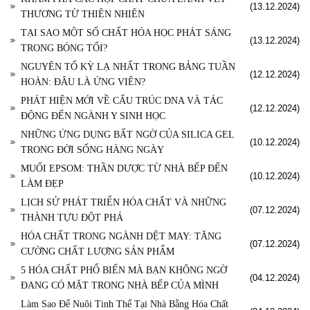
(13.12.2024)
THƯƠNG TỪ THIÊN NHIÊN
TẠI SAO MỘT SỐ CHẤT HÓA HỌC PHÁT SÁNG
(13.12.2024)
TRONG BÓNG TỐI?
NGUYÊN TỐ KỲ LẠ NHẤT TRONG BẢNG TUẦN
(12.12.2024)
HOÀN: ĐÂU LÀ ỨNG VIÊN?
PHÁT HIỆN MỚI VỀ CẤU TRÚC DNA VÀ TÁC
(12.12.2024)
ĐỘNG ĐẾN NGÀNH Y SINH HỌC
NHỮNG ỨNG DỤNG BẤT NGỜ CỦA SILICA GEL
(10.12.2024)
TRONG ĐỜI SỐNG HÀNG NGÀY
MUỐI EPSOM: THẦN DƯỢC TỪ NHÀ BẾP ĐẾN
(10.12.2024)
LÀM ĐẸP
LỊCH SỬ PHÁT TRIỂN HÓA CHẤT VÀ NHỮNG
(07.12.2024)
THÀNH TỰU ĐỘT PHÁ
HÓA CHẤT TRONG NGÀNH DỆT MAY: TĂNG
(07.12.2024)
CƯỜNG CHẤT LƯỢNG SẢN PHẨM
5 HÓA CHẤT PHỔ BIẾN MÀ BẠN KHÔNG NGỜ
(04.12.2024)
ĐANG CÓ MẶT TRONG NHÀ BẾP CỦA MÌNH
Làm Sao Để Nuôi Tinh Thể Tại Nhà Bằng Hóa Chất