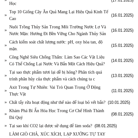
(17.01.2025)
Học
Top 10 Giống Cây Ăn Quả Mang Lại Hiệu Quả Kinh Tế
(16.01.2025)
Cao
Nuôi Trồng Thủy Sản Trong Môi Trường Nước Lợ Và
(16.01.2025)
Nước Mặn: Hướng Đi Bền Vững Cho Ngành Thủy Sản
Cách kiểm soát chất lượng nước: pH, oxy hòa tan, độ
(15.01.2025)
mặn.
Công Nghệ Siêu Chống Thấm: Làm Sao Các Vật Liệu
(14.01.2025)
Có Thể Chống Lại Nước Và Bẩn Một Cách Hiệu Quả?
Tại sao thực phẩm tươi lại dễ bị hỏng? Phân tích quá
(13.01.2025)
trình phân hủy của thực phẩm và cách chúng ta c
Axit Trong Tự Nhiên: Vai Trò Quan Trọng Ở Động
(11.01.2025)
Thực Vật
Chất tẩy rửa hoạt động như thế nào để loại bỏ vết bẩn?
(10.01.2025)
Khám Phá Bí Ẩn Hóa Học Trong Cơ Chế Hình Thành
(08.01.2025)
Đá Quý
Tại sao khí CO2 lại được sử dụng để làm soda?
(08.01.2025)
LÀM GIÒ CHẢ, XÚC XÍCH, LẠP XƯỞNG TỰ TAY