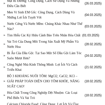
Mật Rỉ Đường: Công Dụng, Cách Sử Dụng Và Những
(26.03.2025)
Điều Cần Biết
Men Vi Sinh EM Gốc: Công Dụng, Cách Dùng Và
(04.03.2025)
Những Lợi Ích Tuyệt Vời
Nước Cứng Và Nước Mềm: Chúng Khác Nhau Như Thế
(03.03.2025)
Nào?
Tìm Hiểu Các Ký Hiệu Cảnh Báo Trên Nhãn Hóa Chất
(01.03.2025)
Vai Trò Của Dung Môi Trong Sản Xuất Mỹ Phẩm Và
(28.02.2025)
Nước Hoa
Bí Ẩn Của Dầu Gội: Tại Sao Một Số Dầu Gội Làm Tóc
(24.02.2025)
Suôn Mượt Hơn?
Công Nghệ Nhà Kính Thông Minh: Lợi Ích Và Cách
(21.02.2025)
Triển Khai
BỘ 3 KHOÁNG NUÔI TÔM: MgCl2, CaCl2, KCl –
GIẢI PHÁP TOÀN DIỆN CHO TÔM KHỎE, NĂNG
(18.02.2025)
SUẤT CAO!
Hóa Chất Trong Công Nghiệp Dệt Nhuộm: Các Loại
(18.02.2025)
Phổ Biến Và Vai Trò
Calcium Chloride Food: Công Dụng, Lợi Ích Và Ứng