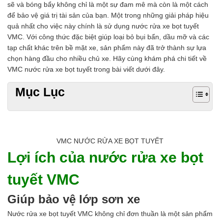
sẽ và bóng bẩy không chỉ là một sự đam mê mà còn là một cách
Chất phụ gia tạo cấu trúc
để bảo vệ giá trị tài sản của bạn. Một trong những giải pháp hiệu
Chất phụ gia bảo quản
quả nhất cho việc này chính là sử dụng nước rửa xe bọt tuyết
Chất phụ gia nem giò chả
VMC. Với công thức đặc biệt giúp loại bỏ bụi bẩn, dầu mỡ và các
Chất phụ gia bún mì phở
tạp chất khác trên bề mặt xe, sản phẩm này đã trở thành sự lựa
Chất phụ gia bánh kẹo kem
chọn hàng đầu cho nhiều chủ xe. Hãy cùng khám phá chi tiết về
Chất phụ gia nước giải khát
VMC nước rửa xe bọt tuyết trong bài viết dưới đây.
Chất phụ gia xúc xích
Chất phụ gia nước mắm
Mục Lục
Chất phụ gia rau củ quả
Chất phụ gia thạch rau câu
Chất phụ gia đậu hũ
HÓA CHẤT TẨY RỬA
Tẩy rửa công nghiệp
VMC NƯỚC RỬA XE BỌT TUYẾT
Tẩy rửa sinh hoạt
Lợi ích của nước rửa xe bọt
Tẩy rửa ô tô xe máy
Tẩy cáu cặn đường ống
tuyết VMC
Tẩy rửa khác
HÓA CHẤT THỦY SẢN
Giúp bảo vệ lớp sơn xe
Hóa chất xử lý nước
Men đường ruột
Nước rửa xe bọt tuyết VMC không chỉ đơn thuần là một sản phẩm