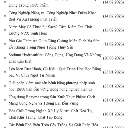
(14.02.2025)
Dụng Trong Thực Phẩm
Công Nghiệp Nặng vs. Công Nghiệp Nhẹ: Điểm Khác
(14.02.2025)
Biệt Và Xu Hướng Phát Triển
Nước Máy Có Thực Sự Sạch? Cách Kiểm Tra Chất
(12.02.2025)
Lượng Nước Sinh Hoạt
Phụ Gia Thức Ăn Giúp Tăng Cường Miễn Dịch Và Sức
(11.02.2025)
Đề Kháng Trong Nuôi Trồng Thủy Sản
Sodium Hydrosulfite: Công Dụng, Ứng Dụng Và Những
(20.03.2025)
Điều Cần Biết
Lên Men Dưa Hành, Củ Kiệu: Quá Trình Hóa Học Đằng
(23.01.2025)
Sau Vị Chua Ngọt Tự Nhiên
Giải pháp kiểm soát sâu bệnh bằng phương pháp sinh
(23.01.2025)
học: Bước tiến bền vững trong nông nghiệp hiện đạ
Ứng dụng Enzyme trong Sản Xuất Thực Phẩm: Cách
(21.01.2025)
Mạng Công Nghệ và Tương Lai Bền Vững
Hóa Chất Trong Ngành Xử Lý Nước: Chất Keo Tụ,
(18.01.2025)
Chất Khử Trùng, Chất Tạo Bông
Các Bệnh Phổ Biến Trên Cây Trồng Và Giải Pháp Hóa