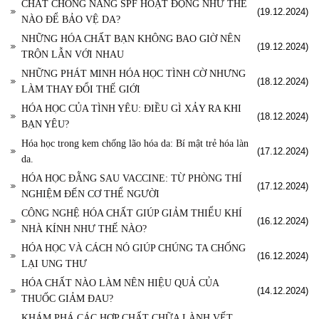
CHẤT CHỐNG NẮNG SPF HOẠT ĐỘNG NHƯ THẾ
(19.12.2024)
NÀO ĐỂ BẢO VỆ DA?
NHỮNG HÓA CHẤT BẠN KHÔNG BAO GIỜ NÊN
(19.12.2024)
TRỘN LẪN VỚI NHAU
NHỮNG PHÁT MINH HÓA HỌC TÌNH CỜ NHƯNG
(18.12.2024)
LÀM THAY ĐỔI THẾ GIỚI
HÓA HỌC CỦA TÌNH YÊU: ĐIỀU GÌ XẢY RA KHI
(18.12.2024)
BẠN YÊU?
Hóa học trong kem chống lão hóa da: Bí mật trẻ hóa làn
(17.12.2024)
da.
HÓA HỌC ĐẰNG SAU VACCINE: TỪ PHÒNG THÍ
(17.12.2024)
NGHIỆM ĐẾN CƠ THỂ NGƯỜI
CÔNG NGHỆ HÓA CHẤT GIÚP GIẢM THIỂU KHÍ
(16.12.2024)
NHÀ KÍNH NHƯ THẾ NÀO?
HÓA HỌC VÀ CÁCH NÓ GIÚP CHÚNG TA CHỐNG
(16.12.2024)
LẠI UNG THƯ
HÓA CHẤT NÀO LÀM NÊN HIỆU QUẢ CỦA
(14.12.2024)
THUỐC GIẢM ĐAU?
KHÁM PHÁ CÁC HỢP CHẤT CHỮA LÀNH VẾT