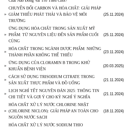
Chất Nào Đóng Vai Trò Then Chốt?
CHUYỂN ĐỔI CARBON VÀ HÓA CHẤT: GIẢI PHÁP
GIẢM THIỂU PHÁT THẢI VÀ BẢO VỆ MÔI
(25.11.2024)
TRƯỜNG
ỨNG DỤNG HÓA CHẤT TRONG SẢN XUẤT MỸ
PHẨM: TỪ NGUYÊN LIỆU ĐẾN SẢN PHẨM CUỐI
(25.11.2024)
CÙNG
HÓA CHẤT TRONG NGÀNH DƯỢC PHẨM: NHỮNG
(23.11.2024)
THÀNH PHẦN KHÔNG THỂ THIẾU
ỨNG DỤNG CỦA CLORAMIN B TRONG KHỬ
(20.03.2025)
KHUẨN BỆNH VIỆN
CÁCH SỬ DỤNG TRISODIUM CITRATE TRONG
(21.11.2024)
SẢN XUẤT THỰC PHẨM VÀ ĐỒ UỐNG
LỊCH NGHỈ TẾT NGUYÊN ĐÁN 2025: THÔNG TIN
(21.11.2024)
CHI TIẾT VÀ GỢI Ý CHO KỲ NGHỈ Ý NGHĨA
HÓA CHẤT XỬ LÝ NƯỚC CHLORINE NHẬT
(CHLORINE NICLON): GIẢI PHÁP AN TOÀN CHO
(18.11.2024)
NGUỒN NƯỚC SẠCH
HÓA CHẤT XỬ LÝ NƯỚC SODIUM THIO