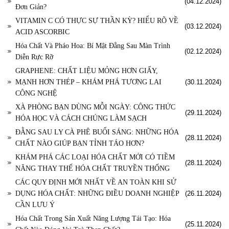
(04.12.2024)
Đơn Giản?
VITAMIN C CÓ THỰC SỰ THẦN KỲ? HIỂU RÕ VỀ
(03.12.2024)
ACID ASCORBIC
Hóa Chất Và Pháo Hoa: Bí Mật Đằng Sau Màn Trình
(02.12.2024)
Diễn Rực Rỡ
GRAPHENE: CHẤT LIỆU MỎNG HƠN GIẤY,
MẠNH HƠN THÉP – KHÁM PHÁ TƯƠNG LAI
(30.11.2024)
CÔNG NGHỆ
XÀ PHÒNG BẠN DÙNG MỖI NGÀY: CÔNG THỨC
(29.11.2024)
HÓA HỌC VÀ CÁCH CHÚNG LÀM SẠCH
ĐẰNG SAU LY CÀ PHÊ BUỔI SÁNG: NHỮNG HÓA
(28.11.2024)
CHẤT NÀO GIÚP BẠN TỈNH TÁO HƠN?
KHÁM PHÁ CÁC LOẠI HÓA CHẤT MỚI CÓ TIỀM
(28.11.2024)
NĂNG THAY THẾ HÓA CHẤT TRUYỀN THỐNG
CÁC QUY ĐỊNH MỚI NHẤT VỀ AN TOÀN KHI SỬ
DỤNG HÓA CHẤT: NHỮNG ĐIỀU DOANH NGHIỆP
(26.11.2024)
CẦN LƯU Ý
Hóa Chất Trong Sản Xuất Năng Lượng Tái Tạo: Hóa
(25.11.2024)