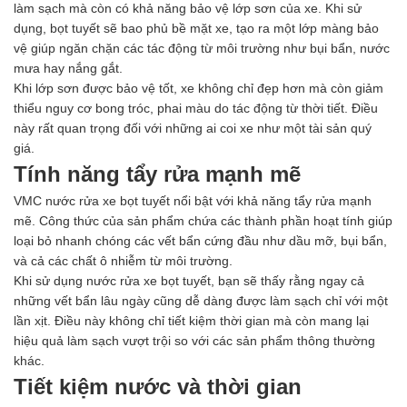
Men vi sinh EM gốc
làm sạch mà còn có khả năng bảo vệ lớp sơn của xe. Khi sử
Bổ sung khoáng chất
dụng, bọt tuyết sẽ bao phủ bề mặt xe, tạo ra một lớp màng bảo
Bổ gan và giải độc gan
vệ giúp ngăn chặn các tác động từ môi trường như bụi bẩn, nước
Phòng và trị bệnh
mưa hay nắng gắt.
Bổ sung dinh dưỡng tăng trọng
Khi lớp sơn được bảo vệ tốt, xe không chỉ đẹp hơn mà còn giảm
Hấp thụ khí độc Yucca
thiểu nguy cơ bong tróc, phai màu do tác động từ thời tiết. Điều
HÓA CHẤT XỬ LÝ NƯỚC
này rất quan trọng đối với những ai coi xe như một tài sản quý
Xử lý nước hồ bơi
giá.
Xử lý nước sinh hoạt
Tính năng tẩy rửa mạnh mẽ
Xử lý nước thải
VMC nước rửa xe bọt tuyết nổi bật với khả năng tẩy rửa mạnh
Xử lý nước giếng khoan
mẽ. Công thức của sản phẩm chứa các thành phần hoạt tính giúp
Xử lý nước khác
loại bỏ nhanh chóng các vết bẩn cứng đầu như dầu mỡ, bụi bẩn,
DUNG MÔI CÔNG NGHIỆP
và cả các chất ô nhiễm từ môi trường.
Pha sơn nước
Khi sử dụng nước rửa xe bọt tuyết, bạn sẽ thấy rằng ngay cả
Pha sơn epoxy
những vết bẩn lâu ngày cũng dễ dàng được làm sạch chỉ với một
Pha sơn dầu
lần xịt. Điều này không chỉ tiết kiệm thời gian mà còn mang lại
Pha sơn tĩnh điện
hiệu quả làm sạch vượt trội so với các sản phẩm thông thường
Dung môi khác
khác.
HƯƠNG LIỆU TINH DẦU
Tiết kiệm nước và thời gian
HÓA CHẤT CÔNG NGHIỆP