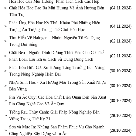
Hóa Học Của Mùi Hương: Phân Tích Cách Các Hợp
Chất Hóa Học Tạo Ra Mùi Hương Và Ảnh Hưởng Đến
(04.11.2024)
Tâm Trạ
Phản Ứng Hóa Học Kỳ Thú: Khám Phá Những Hiện
(04.11.2024)
Tượng Ấn Tượng Trong Thế Giới Hóa Học
Tìm Hiểu Về Halogen – Nhóm Nguyên Tố Đa Dụng
(02.11.2024)
Trong Đời Sống
Chất Béo - Nguồn Dinh Dưỡng Thiết Yếu Cho Cơ Thể:
(02.11.2024)
Phân Loại, Lợi Ích & Cách Sử Dụng Đúng Cách
Phân Bón Hữu Cơ: Xu Hướng Tăng Trưởng Bền Vững
(30.10.2024)
Trong Nông Nghiệp Hiện Đại
Nhựa Sinh Học - Xu Hướng Mới Trong Sản Xuất Nhựa
(30.10.2024)
Bền Vững
Pin Và Ắc Quy: Các Hóa Chất Liên Quan Đến Sản Xuất
(30.10.2024)
Pin Công Nghệ Cao Và Ắc Quy
Trồng Rau Thủy Canh: Giải Pháp Nông Nghiệp Bền
(29.10.2024)
Vững Trong Thế Kỷ 21
Sơn và Mực In: Những Sản Phẩm Phục Vụ Cho Ngành
(29.10.2024)
Công Nghiệp Xây Dựng và In Ấn