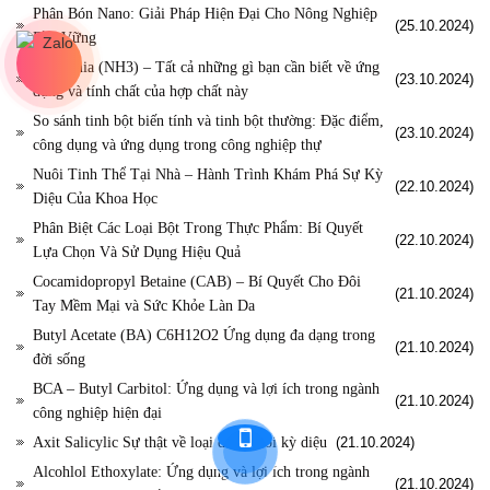
Phân Bón Nano: Giải Pháp Hiện Đại Cho Nông Nghiệp
(25.10.2024)
Bền Vững
Ammonia (NH3) – Tất cả những gì bạn cần biết về ứng
(23.10.2024)
dụng và tính chất của hợp chất này
So sánh tinh bột biến tính và tinh bột thường: Đặc điểm,
(23.10.2024)
công dụng và ứng dụng trong công nghiệp thự
Nuôi Tinh Thể Tại Nhà – Hành Trình Khám Phá Sự Kỳ
(22.10.2024)
Diệu Của Khoa Học
Phân Biệt Các Loại Bột Trong Thực Phẩm: Bí Quyết
(22.10.2024)
Lựa Chọn Và Sử Dụng Hiệu Quả
Cocamidopropyl Betaine (CAB) – Bí Quyết Cho Đôi
(21.10.2024)
Tay Mềm Mại và Sức Khỏe Làn Da
Butyl Acetate (BA) C6H12O2 Ứng dụng đa dạng trong
(21.10.2024)
đời sống
BCA – Butyl Carbitol: Ứng dụng và lợi ích trong ngành
(21.10.2024)
công nghiệp hiện đại
Axit Salicylic Sự thật về loại dung môi kỳ diệu
(21.10.2024)
Alcohlol Ethoxylate: Ứng dụng và lợi ích trong ngành
(21.10.2024)