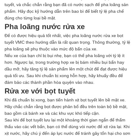
Hóa chất khác
tuyết, và chắc chắn rằng bạn đã có nước sạch để pha loãng sản
Giới Thiệu
phẩm. Hãy đọc kỹ hướng dẫn trên bao bì để biết tỷ lệ pha chế
Đối tác
đúng cho từng loại bề mặt.
Quy trình sản xuất
Pha loãng nước rửa xe
Tin tức
Để có được hiệu quả tốt nhất, việc pha loãng nước rửa xe bọt
VMC GROUP
tuyết VMC theo hướng dẫn là rất quan trọng. Thông thường, tỷ lệ
Ngành Hóa Chất
pha loãng sẽ phụ thuộc vào mức độ bẩn của xe.
Tẩy Rửa Diệt Khuẩn
Nếu xe của bạn chỉ bị bụi nhẹ, bạn có thể pha loãng với tỷ lệ ít
Ngành Thực Phẩm
hơn. Ngược lại, trong trường hợp xe bị bám nhiều bụi bẩn hay
Ngành Nông Nghiệp
dầu mỡ, hãy tăng tỷ lệ sản phẩm lên một chút để đạt được hiệu
Ngành Thủy Sản
quả tối ưu. Sau khi chuẩn bị xong hỗn hợp, hãy khuấy đều để
Ngành Môi Trường
đảm bảo các thành phần hòa quyện vào nhau.
Ngành Nhựa
Rửa xe với bọt tuyết
Ngành Xây Dựng
Ngành Cao Su
Khi đã chuẩn bị xong, bạn tiến hành xịt bọt tuyết lên bề mặt xe.
Ngành Xi Mạ
Hãy chắc chắn rằng bọt được phân bổ đều trên toàn bộ bề mặt,
Ngành Thủy Tinh
bao gồm cả bánh xe và các khu vực khó tiếp cận.
Ngành Dệt Nhuộm
Sau khi để bọt tuyết lưu lại một khoảng thời gian ngắn để thẩm
Ngành Sơn
thấu vào các vết bẩn, bạn có thể dùng vòi nước để xịt rửa lại. Khi
Ngành In Ấn Bao Bì
xịt nước, hãy chú ý đến áp lực nước để tránh gây tổn hại cho sơn