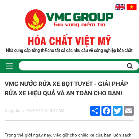
Trang chủ
Sản phẩm
VMC NƯỚC RỬA XE BỌT TUYẾT - GIẢI PHÁP
PHỤ GIA THỰC PHẨM
RỬA XE HIỆU QUẢ VÀ AN TOÀN CHO BẠN!
Tinh bột biến tính
Màu thực phẩm
Share
Facebook
Twitter
Em
Hương liệu thực phẩm
Ngày đăng : 03/10/2024 - 9:24 AM
Chất phụ gia điều vị tạo ngọt
Chất phụ gia oxy hóa giữ màu
Chất phụ gia nhũ hóa làm dày
Trong thế giới ngày nay, việc giữ cho chiếc xe của bạn luôn sạch
Chất phụ gia chống đông vón