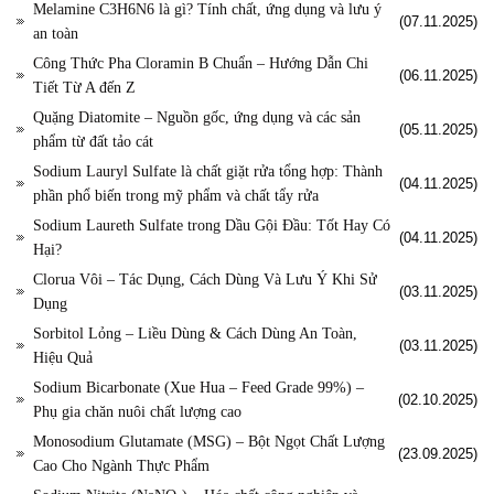
Melamine C3H6N6 là gì? Tính chất, ứng dụng và lưu ý
(07.11.2025)
an toàn
Công Thức Pha Cloramin B Chuẩn – Hướng Dẫn Chi
(06.11.2025)
Tiết Từ A đến Z
Quặng Diatomite – Nguồn gốc, ứng dụng và các sản
(05.11.2025)
phẩm từ đất tảo cát
Sodium Lauryl Sulfate là chất giặt rửa tổng hợp: Thành
(04.11.2025)
phần phổ biến trong mỹ phẩm và chất tẩy rửa
Sodium Laureth Sulfate trong Dầu Gội Đầu: Tốt Hay Có
(04.11.2025)
Hại?
Clorua Vôi – Tác Dụng, Cách Dùng Và Lưu Ý Khi Sử
(03.11.2025)
Dụng
Sorbitol Lỏng – Liều Dùng & Cách Dùng An Toàn,
(03.11.2025)
Hiệu Quả
Sodium Bicarbonate (Xue Hua – Feed Grade 99%) –
(02.10.2025)
Phụ gia chăn nuôi chất lượng cao
Monosodium Glutamate (MSG) – Bột Ngọt Chất Lượng
(23.09.2025)
Cao Cho Ngành Thực Phẩm