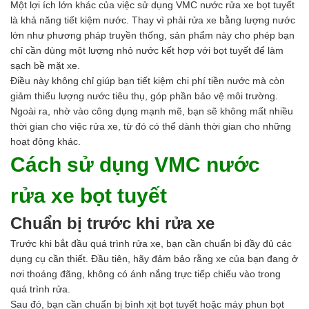
Axit
Một lợi ích lớn khác của việc sử dụng VMC nước rửa xe bọt tuyết
Hóa chất khác
là khả năng tiết kiệm nước. Thay vì phải rửa xe bằng lượng nước
Kiềm
lớn như phương pháp truyền thống, sản phẩm này cho phép bạn
Muối
chỉ cần dùng một lượng nhỏ nước kết hợp với bọt tuyết để làm
Kim loại màu
sạch bề mặt xe.
Oxit kim loại
Điều này không chỉ giúp bạn tiết kiệm chi phí tiền nước mà còn
HÓA CHẤT THÍ NGHIỆM
giảm thiểu lượng nước tiêu thụ, góp phần bảo vệ môi trường.
Hóa chất thí nghiệm
Ngoài ra, nhờ vào công dụng mạnh mẽ, bạn sẽ không mất nhiều
Thiết bị phòng thí nghiệm
thời gian cho việc rửa xe, từ đó có thể dành thời gian cho những
HÓA CHẤT NÔNG NGHIỆP
hoạt động khác.
Nguyên liệu phân bón
Cách sử dụng VMC nước
Chế phẩm sinh học
Nguyên liệu chăn nuôi
rửa xe bọt tuyết
HÓA CHẤT XÂY DỰNG
Chống thấm sika
Chuẩn bị trước khi rửa xe
Silicone Dow Corning
Silicone KCC
Trước khi bắt đầu quá trình rửa xe, bạn cần chuẩn bị đầy đủ các
Silicone Apollo
dụng cụ cần thiết. Đầu tiên, hãy đảm bảo rằng xe của bạn đang ở
Silicone Kingbond
nơi thoáng đãng, không có ánh nắng trực tiếp chiếu vào trong
Silicone Shinetsu
quá trình rửa.
Keo Silicone
Sau đó, bạn cần chuẩn bị bình xịt bọt tuyết hoặc máy phun bọt