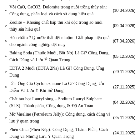
Vôi CaO, CaCO3, Dolomite trong nuôi trồng thủy sản:
(10.04.2026)
Công dụng, phân loại và cách sử dụng hiệu quả
Zeolite – Khoáng chất hấp thụ khí độc trong ao nuôi
(09.04.2026)
thủy sản hiệu quả
Hóa chất xử lý nước thải dệt nhuộm: Giải pháp hiệu quả
(07.04.2026)
cho ngành công nghiệp dệt may
Baking Soda (Thuốc Muối, Bột Nở) Là Gì? Công Dụng,
(05.12.2025)
Cách Dùng và Lưu Ý Quan Trọng
EDTA 2 Muối (EDTA 2Na) Là Gì? Công Dụng, Ứng
(29.11.2025)
Dụng
Dầu Ông Già Cyclohexanone Là Gì? Công Dụng, Ưu
(27.11.2025)
Điểm Và Lưu Ý Khi Sử Dụng
Chất tạo bọt Lauryl sùng – Sodium Lauryl Sulphate
(04.02.2026)
(SLS): Thành phần, Công dụng & Độ An Toàn
Mỡ Vaseline (Petroleum Jelly): Công dụng, cách dùng và
(25.11.2025)
lưu ý quan trọng
Phèn Chua (Phèn Kép): Công Dụng, Thành Phần, Cách
(24.11.2025)
Dùng và Những Lưu Ý Quan Trọng