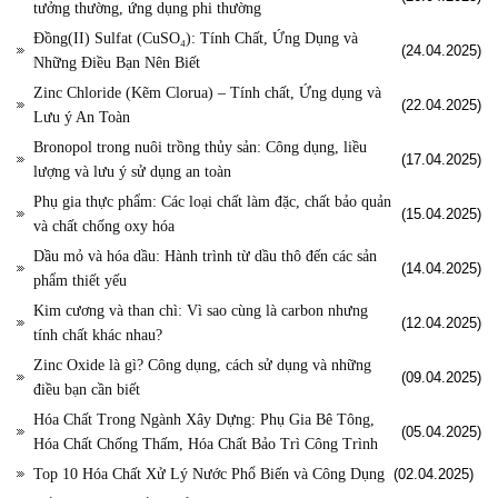
tưởng thường, ứng dụng phi thường
Đồng(II) Sulfat (CuSO₄): Tính Chất, Ứng Dụng và
(24.04.2025)
Những Điều Bạn Nên Biết
Zinc Chloride (Kẽm Clorua) – Tính chất, Ứng dụng và
(22.04.2025)
Lưu ý An Toàn
Bronopol trong nuôi trồng thủy sản: Công dụng, liều
(17.04.2025)
lượng và lưu ý sử dụng an toàn
Phụ gia thực phẩm: Các loại chất làm đặc, chất bảo quản
(15.04.2025)
và chất chống oxy hóa
Dầu mỏ và hóa dầu: Hành trình từ dầu thô đến các sản
(14.04.2025)
phẩm thiết yếu
Kim cương và than chì: Vì sao cùng là carbon nhưng
(12.04.2025)
tính chất khác nhau?
Zinc Oxide là gì? Công dụng, cách sử dụng và những
(09.04.2025)
điều bạn cần biết
Hóa Chất Trong Ngành Xây Dựng: Phụ Gia Bê Tông,
(05.04.2025)
Hóa Chất Chống Thấm, Hóa Chất Bảo Trì Công Trình
Top 10 Hóa Chất Xử Lý Nước Phổ Biến và Công Dụng
(02.04.2025)