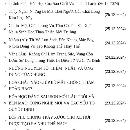
Thành Phần Hóa Học Của Sao Chổi Và Thiên Thạch
(26.12.2024)
Thủy Ngân: Những Bí Mật Chết Người Của Chất Lỏng
(25.12.2024)
Kim Loại Này
Chitin: Một Chất Trong Vỏ Tôm Có Thể Sản Xuất
(25.12.2024)
Nhựa Sinh Học Thân Thiện Môi Trường
Nhôm (Al): Từ Vỏ Lon Soda Đến Khung Máy Bay,
(24.12.2024)
Nhôm Đóng Vai Trò Không Thể Thay Thế
Vàng (Au): Không Chỉ Làm Trang Sức, Vàng Còn
(24.12.2024)
Được Sử Dụng Trong Thiết Bị Điện Tử Và Chữa Bệnh
NHỮNG NGUYÊN TỐ "HIẾM" NHẤT VÀ ỨNG
(23.12.2024)
DỤNG CỦA CHÚNG
HÓA CHẤT NÀO GIÚP BỀ MẶT CHỐNG THẤM
(23.12.2024)
HOÀN HẢO?
HÓA HỌC ĐẰNG SAU SON MÔI LÂU TRÔI VÀ
BỀN MÀU: CÔNG NGHỆ MỚI VÀ CÁC YẾU TỐ
(23.12.2024)
QUYẾT ĐỊNH
LỚP PHỦ CHỐNG TRẦY XƯỚC CHO XE HƠI
(20.12.2024)
ĐƯỢC TẠO RA NHƯ THẾ NÀO?