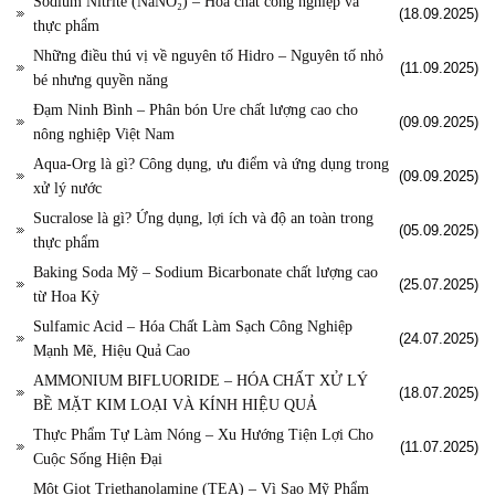
Sodium Nitrite (NaNO₂) – Hóa chất công nghiệp và
(18.09.2025)
thực phẩm
Những điều thú vị về nguyên tố Hidro – Nguyên tố nhỏ
(11.09.2025)
bé nhưng quyền năng
Đạm Ninh Bình – Phân bón Ure chất lượng cao cho
(09.09.2025)
nông nghiệp Việt Nam
Aqua-Org là gì? Công dụng, ưu điểm và ứng dụng trong
(09.09.2025)
xử lý nước
Sucralose là gì? Ứng dụng, lợi ích và độ an toàn trong
(05.09.2025)
thực phẩm
Baking Soda Mỹ – Sodium Bicarbonate chất lượng cao
(25.07.2025)
từ Hoa Kỳ
Sulfamic Acid – Hóa Chất Làm Sạch Công Nghiệp
(24.07.2025)
Mạnh Mẽ, Hiệu Quả Cao
AMMONIUM BIFLUORIDE – HÓA CHẤT XỬ LÝ
(18.07.2025)
BỀ MẶT KIM LOẠI VÀ KÍNH HIỆU QUẢ
Thực Phẩm Tự Làm Nóng – Xu Hướng Tiện Lợi Cho
(11.07.2025)
Cuộc Sống Hiện Đại
Một Giọt Triethanolamine (TEA) – Vì Sao Mỹ Phẩm