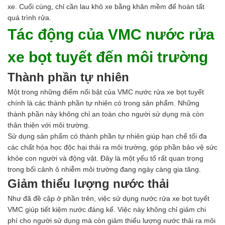
Ngành Gốm Sứ
xe. Cuối cùng, chỉ cần lau khô xe bằng khăn mềm để hoàn tất
Ngành Gỗ
quá trình rửa.
Ngành Mỹ Phẩm
Tác động của VMC nước rửa
Ngành Hóa Dầu
Ngành Giấy
xe bọt tuyết đến môi trường
Liên hệ
Tuyển dụng
Thành phần tự nhiên
Một trong những điểm nổi bật của VMC nước rửa xe bọt tuyết
chính là các thành phần tự nhiên có trong sản phẩm. Những
thành phần này không chỉ an toàn cho người sử dụng mà còn
thân thiện với môi trường.
Sử dụng sản phẩm có thành phần tự nhiên giúp hạn chế tối đa
các chất hóa học độc hại thải ra môi trường, góp phần bảo vệ sức
khỏe con người và động vật. Đây là một yếu tố rất quan trọng
trong bối cảnh ô nhiễm môi trường đang ngày càng gia tăng.
Giảm thiểu lượng nước thải
Như đã đề cập ở phần trên, việc sử dụng nước rửa xe bọt tuyết
VMC giúp tiết kiệm nước đáng kể. Việc này không chỉ giảm chi
phí cho người sử dụng mà còn giảm thiểu lượng nước thải ra môi