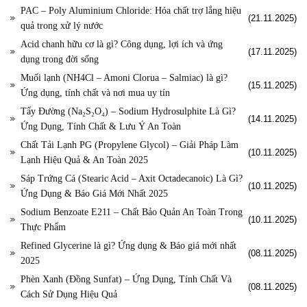
PAC – Poly Aluminium Chloride: Hóa chất trợ lắng hiệu
(21.11.2025)
quả trong xử lý nước
Acid chanh hữu cơ là gì? Công dụng, lợi ích và ứng
(17.11.2025)
dụng trong đời sống
Muối lạnh (NH4Cl – Amoni Clorua – Salmiac) là gì?
(15.11.2025)
Ứng dụng, tính chất và nơi mua uy tín
Tẩy Đường (Na₂S₂O₄) – Sodium Hydrosulphite Là Gì?
(14.11.2025)
Ứng Dụng, Tính Chất & Lưu Ý An Toàn
Chất Tải Lạnh PG (Propylene Glycol) – Giải Pháp Làm
(10.11.2025)
Lạnh Hiệu Quả & An Toàn 2025
Sáp Trứng Cá (Stearic Acid – Axit Octadecanoic) Là Gì?
(10.11.2025)
Ứng Dụng & Báo Giá Mới Nhất 2025
Sodium Benzoate E211 – Chất Bảo Quản An Toàn Trong
(10.11.2025)
Thực Phẩm
Refined Glycerine là gì? Ứng dụng & Báo giá mới nhất
(08.11.2025)
2025
Phèn Xanh (Đồng Sunfat) – Ứng Dụng, Tính Chất Và
(08.11.2025)
Cách Sử Dụng Hiệu Quả