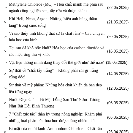
Methylene Chloride (MC) – Hóa chất mạnh mẽ phía sau
(22.05.2025)
ngành công nghiệp sơn, tẩy rửa và dược phẩm
Khí Heli, Neon, Argon: Những “siêu anh hùng thầm
(21.05.2025)
lặng” trong cuộc sống
Vì sao thủy tinh không thật sự là chất rắn? – Câu chuyện
(20.05.2025)
hóa học của kính
Tại sao đá khô bốc khói? Hóa học của carbon dioxide và
(16.05.2025)
các hiệu ứng thú vị khác
Vật liệu thông minh đang thay đổi thế giới như thế nào?
(15.05.2025)
Sự thật về “chất tẩy trắng” – Không phải cái gì trắng
(14.05.2025)
cũng độc!
Sự thật về mỹ phẩm: Những hóa chất khiến da bạn đẹp
(12.05.2025)
lên từng ngày
Nước Điện Giải – Bí Mật Đằng Sau Thứ Nước Tưởng
(06.05.2025)
Như Rất Đỗi Bình Thường
7 “Chất xúc tác” thần kỳ trong nông nghiệp: Khám phá
(05.05.2025)
những loại phân bón hóa học được dùng nhiều nhấ
Bí mật của muối lạnh: Ammonium Chloride – Chất rắn
(26.04.2025)