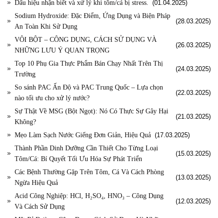
Dấu hiệu nhận biết và xử lý khi tôm/cá bị stress.
(01.04.2025)
Sodium Hydroxide: Đặc Điểm, Ứng Dụng và Biện Pháp
(28.03.2025)
An Toàn Khi Sử Dụng
VÔI BỘT – CÔNG DỤNG, CÁCH SỬ DỤNG VÀ
(26.03.2025)
NHỮNG LƯU Ý QUAN TRỌNG
Top 10 Phụ Gia Thực Phẩm Bán Chạy Nhất Trên Thị
(24.03.2025)
Trường
So sánh PAC Ấn Độ và PAC Trung Quốc – Lựa chọn
(22.03.2025)
nào tối ưu cho xử lý nước?
Sự Thật Về MSG (Bột Ngọt): Nó Có Thực Sự Gây Hại
(21.03.2025)
Không?
Mẹo Làm Sạch Nước Giếng Đơn Giản, Hiệu Quả
(17.03.2025)
Thành Phần Dinh Dưỡng Cần Thiết Cho Từng Loại
(15.03.2025)
Tôm/Cá: Bí Quyết Tối Ưu Hóa Sự Phát Triển
Các Bệnh Thường Gặp Trên Tôm, Cá Và Cách Phòng
(13.03.2025)
Ngừa Hiệu Quả
Acid Công Nghiệp: HCl, H₂SO₄, HNO₃ – Công Dụng
(12.03.2025)
Và Cách Sử Dụng