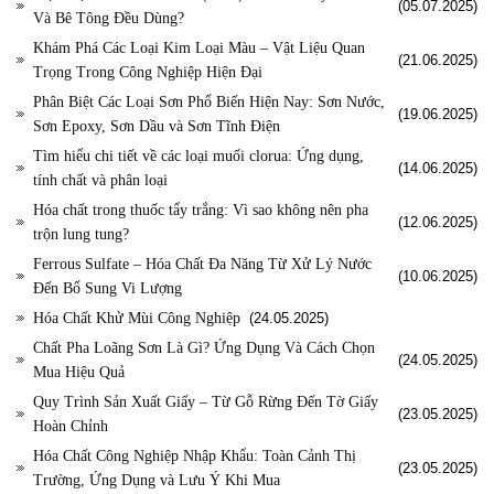
(05.07.2025)
Và Bê Tông Đều Dùng?
Khám Phá Các Loại Kim Loại Màu – Vật Liệu Quan
(21.06.2025)
Trọng Trong Công Nghiệp Hiện Đại
Phân Biệt Các Loại Sơn Phổ Biến Hiện Nay: Sơn Nước,
(19.06.2025)
Sơn Epoxy, Sơn Dầu và Sơn Tĩnh Điện
Tìm hiểu chi tiết về các loại muối clorua: Ứng dụng,
(14.06.2025)
tính chất và phân loại
Hóa chất trong thuốc tẩy trắng: Vì sao không nên pha
(12.06.2025)
trộn lung tung?
Ferrous Sulfate – Hóa Chất Đa Năng Từ Xử Lý Nước
(10.06.2025)
Đến Bổ Sung Vi Lượng
Hóa Chất Khử Mùi Công Nghiệp
(24.05.2025)
Chất Pha Loãng Sơn Là Gì? Ứng Dụng Và Cách Chọn
(24.05.2025)
Mua Hiệu Quả
Quy Trình Sản Xuất Giấy – Từ Gỗ Rừng Đến Tờ Giấy
(23.05.2025)
Hoàn Chỉnh
Hóa Chất Công Nghiệp Nhập Khẩu: Toàn Cảnh Thị
(23.05.2025)
Trường, Ứng Dụng và Lưu Ý Khi Mua