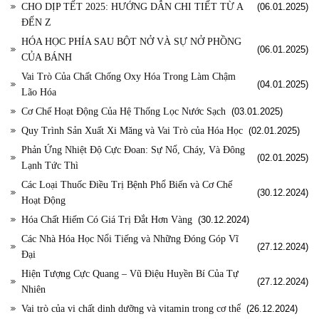
CHO DỊP TẾT 2025: HƯỚNG DẪN CHI TIẾT TỪ A
(06.01.2025)
ĐẾN Z
HÓA HỌC PHÍA SAU BỘT NỞ VÀ SỰ NỞ PHỒNG
(06.01.2025)
CỦA BÁNH
Vai Trò Của Chất Chống Oxy Hóa Trong Làm Chậm
(04.01.2025)
Lão Hóa
Cơ Chế Hoạt Động Của Hệ Thống Lọc Nước Sạch
(03.01.2025)
Quy Trình Sản Xuất Xi Măng và Vai Trò của Hóa Học
(02.01.2025)
Phản Ứng Nhiệt Độ Cực Đoan: Sự Nổ, Cháy, Và Đông
(02.01.2025)
Lạnh Tức Thì
Các Loại Thuốc Điều Trị Bệnh Phổ Biến và Cơ Chế
(30.12.2024)
Hoạt Động
Hóa Chất Hiếm Có Giá Trị Đắt Hơn Vàng
(30.12.2024)
Các Nhà Hóa Học Nổi Tiếng và Những Đóng Góp Vĩ
(27.12.2024)
Đại
Hiện Tượng Cực Quang – Vũ Điệu Huyền Bí Của Tự
(27.12.2024)
Nhiên
Vai trò của vi chất dinh dưỡng và vitamin trong cơ thể
(26.12.2024)