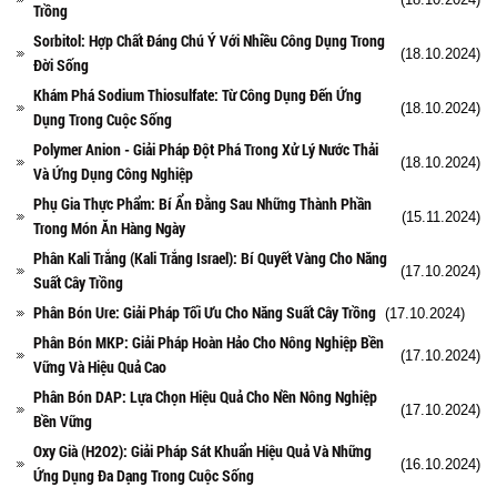
Trồng
Sorbitol: Hợp Chất Đáng Chú Ý Với Nhiều Công Dụng Trong
(18.10.2024)
Đời Sống
Khám Phá Sodium Thiosulfate: Từ Công Dụng Đến Ứng
(18.10.2024)
Dụng Trong Cuộc Sống
Polymer Anion - Giải Pháp Đột Phá Trong Xử Lý Nước Thải
(18.10.2024)
Và Ứng Dụng Công Nghiệp
Phụ Gia Thực Phẩm: Bí Ẩn Đằng Sau Những Thành Phần
(15.11.2024)
Trong Món Ăn Hàng Ngày
Phân Kali Trắng (Kali Trắng Israel): Bí Quyết Vàng Cho Năng
(17.10.2024)
Suất Cây Trồng
Phân Bón Ure: Giải Pháp Tối Ưu Cho Năng Suất Cây Trồng
(17.10.2024)
Phân Bón MKP: Giải Pháp Hoàn Hảo Cho Nông Nghiệp Bền
(17.10.2024)
Vững Và Hiệu Quả Cao
Phân Bón DAP: Lựa Chọn Hiệu Quả Cho Nền Nông Nghiệp
(17.10.2024)
Bền Vững
Oxy Già (H2O2): Giải Pháp Sát Khuẩn Hiệu Quả Và Những
(16.10.2024)
Ứng Dụng Đa Dạng Trong Cuộc Sống