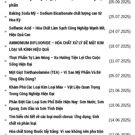
(05.09.2025)
phẩm
Baking Soda Mỹ – Sodium Bicarbonate chất lượng cao từ
(25.07.2025)
Hoa Kỳ
Sulfamic Acid – Hóa Chất Làm Sạch Công Nghiệp Mạnh Mẽ,
(24.07.2025)
Hiệu Quả Cao
AMMONIUM BIFLUORIDE – HÓA CHẤT XỬ LÝ BỀ MẶT KIM
(18.07.2025)
LOẠI VÀ KÍNH HIỆU QUẢ
Thực Phẩm Tự Làm Nóng – Xu Hướng Tiện Lợi Cho Cuộc
(11.07.2025)
Sống Hiện Đại
Một Giọt Triethanolamine (TEA) – Vì Sao Mỹ Phẩm Và Bê
(05.07.2025)
Tông Đều Dùng?
Khám Phá Các Loại Kim Loại Màu – Vật Liệu Quan Trọng
(21.06.2025)
Trong Công Nghiệp Hiện Đại
Phân Biệt Các Loại Sơn Phổ Biến Hiện Nay: Sơn Nước, Sơn
(19.06.2025)
Epoxy, Sơn Dầu và Sơn Tĩnh Điện
Tìm hiểu chi tiết về các loại muối clorua: Ứng dụng, tính
(14.06.2025)
chất và phân loại
Hóa chất trong thuốc tẩy trắng: Vì sao không nên pha trộn
(12.06.2025)