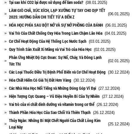
Tại sao khí CO2 lại được sử dụng để làm soda?
(08.01.2025)
LÀM GIÒ CHẢ, XÚC XÍCH, LẠP XƯỞNG TỰ TAY CHO DỊP TẾT
(06.01.2025)
2025: HƯỚNG DẪN CHI TIẾT TỪ A ĐẾN Z
HÓA HỌC PHÍA SAU BỘT NỞ VÀ SỰ NỞ PHỒNG CỦA BÁNH
(06.01.2025)
Vai Trò Của Chất Chống Oxy Hóa Trong Làm Chậm Lão Hóa
(04.01.2025)
Cơ Chế Hoạt Động Của Hệ Thống Lọc Nước Sạch
(03.01.2025)
Quy Trình Sản Xuất Xi Măng và Vai Trò của Hóa Học
(02.01.2025)
Phản Ứng Nhiệt Độ Cực Đoan: Sự Nổ, Cháy, Và Đông Lạnh
(02.01.2025)
Tức Thì
Các Loại Thuốc Điều Trị Bệnh Phổ Biến và Cơ Chế Hoạt Động
(30.12.2024)
Hóa Chất Hiếm Có Giá Trị Đắt Hơn Vàng
(30.12.2024)
Các Nhà Hóa Học Nổi Tiếng và Những Đóng Góp Vĩ Đại
(27.12.2024)
Hiện Tượng Cực Quang – Vũ Điệu Huyền Bí Của Tự Nhiên
(27.12.2024)
Vai trò của vi chất dinh dưỡng và vitamin trong cơ thể
(26.12.2024)
Thành Phần Hóa Học Của Sao Chổi Và Thiên Thạch
(26.12.2024)
Thủy Ngân: Những Bí Mật Chết Người Của Chất Lỏng Kim
(25.12.2024)
Loại Này