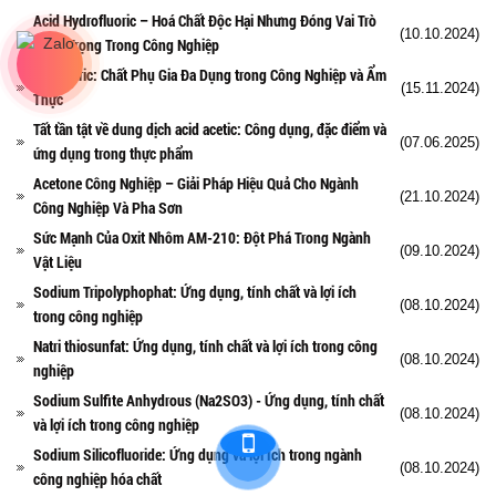
Acid Hydrofluoric – Hoá Chất Độc Hại Nhưng Đóng Vai Trò
(10.10.2024)
Quan Trọng Trong Công Nghiệp
Acid Citric: Chất Phụ Gia Đa Dụng trong Công Nghiệp và Ẩm
(15.11.2024)
Thực
Tất tần tật về dung dịch acid acetic: Công dụng, đặc điểm và
(07.06.2025)
ứng dụng trong thực phẩm
Acetone Công Nghiệp – Giải Pháp Hiệu Quả Cho Ngành
(21.10.2024)
Công Nghiệp Và Pha Sơn
Sức Mạnh Của Oxit Nhôm AM-210: Đột Phá Trong Ngành
(09.10.2024)
Vật Liệu
Sodium Tripolyphophat: Ứng dụng, tính chất và lợi ích
(08.10.2024)
trong công nghiệp
Natri thiosunfat: Ứng dụng, tính chất và lợi ích trong công
(08.10.2024)
nghiệp
Sodium Sulfite Anhydrous (Na2SO3) - Ứng dụng, tính chất
(08.10.2024)
và lợi ích trong công nghiệp
Sodium Silicofluoride: Ứng dụng và lợi ích trong ngành
(08.10.2024)
công nghiệp hóa chất