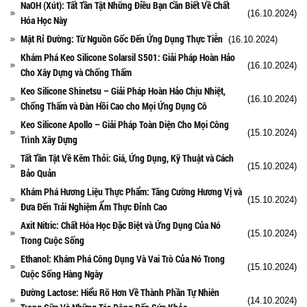
NaOH (Xút): Tất Tần Tật Những Điều Bạn Cần Biết Về Chất
(16.10.2024)
Hóa Học Này
Mật Rỉ Đường: Từ Nguồn Gốc Đến Ứng Dụng Thực Tiễn
(16.10.2024)
Khám Phá Keo Silicone Solarsil S501: Giải Pháp Hoàn Hảo
(16.10.2024)
Cho Xây Dựng và Chống Thấm
Keo Silicone Shinetsu – Giải Pháp Hoàn Hảo Chịu Nhiệt,
(16.10.2024)
Chống Thấm và Đàn Hồi Cao cho Mọi Ứng Dụng Cô
Keo Silicone Apollo – Giải Pháp Toàn Diện Cho Mọi Công
(15.10.2024)
Trình Xây Dựng
Tất Tần Tật Về Kẽm Thỏi: Giá, Ứng Dụng, Kỹ Thuật và Cách
(15.10.2024)
Bảo Quản
Khám Phá Hương Liệu Thực Phẩm: Tăng Cường Hương Vị và
(15.10.2024)
Đưa Đến Trải Nghiệm Ẩm Thực Đỉnh Cao
Axit Nitric: Chất Hóa Học Đặc Biệt và Ứng Dụng Của Nó
(15.10.2024)
Trong Cuộc Sống
Ethanol: Khám Phá Công Dụng Và Vai Trò Của Nó Trong
(15.10.2024)
Cuộc Sống Hàng Ngày
Đường Lactose: Hiểu Rõ Hơn Về Thành Phần Tự Nhiên
(14.10.2024)