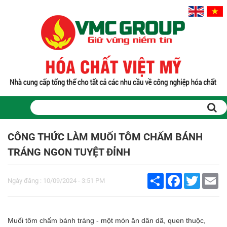
Trang chủ
Sản phẩm
CÔNG THỨC LÀM MUỐI TÔM CHẤM BÁNH
PHỤ GIA THỰC PHẨM
TRÁNG NGON TUYỆT ĐỈNH
Tinh bột biến tính
Màu thực phẩm
Share
Facebook
Twitter
Em
Hương liệu thực phẩm
Ngày đăng : 10/09/2024 - 3:51 PM
Chất phụ gia điều vị tạo ngọt
Chất phụ gia oxy hóa giữ màu
Chất phụ gia nhũ hóa làm dày
Muối tôm chấm bánh tráng - một món ăn dân dã, quen thuộc,
Chất phụ gia chống đông vón