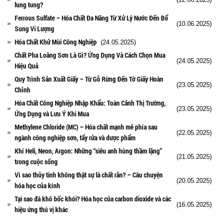
lung tung?
Ferrous Sulfate – Hóa Chất Đa Năng Từ Xử Lý Nước Đến Bổ
(10.06.2025)
Sung Vi Lượng
Hóa Chất Khử Mùi Công Nghiệp
(24.05.2025)
Chất Pha Loãng Sơn Là Gì? Ứng Dụng Và Cách Chọn Mua
(24.05.2025)
Hiệu Quả
Quy Trình Sản Xuất Giấy – Từ Gỗ Rừng Đến Tờ Giấy Hoàn
(23.05.2025)
Chỉnh
Hóa Chất Công Nghiệp Nhập Khẩu: Toàn Cảnh Thị Trường,
(23.05.2025)
Ứng Dụng và Lưu Ý Khi Mua
Methylene Chloride (MC) – Hóa chất mạnh mẽ phía sau
(22.05.2025)
ngành công nghiệp sơn, tẩy rửa và dược phẩm
Khí Heli, Neon, Argon: Những “siêu anh hùng thầm lặng”
(21.05.2025)
trong cuộc sống
Vì sao thủy tinh không thật sự là chất rắn? – Câu chuyện
(20.05.2025)
hóa học của kính
Tại sao đá khô bốc khói? Hóa học của carbon dioxide và các
(16.05.2025)
hiệu ứng thú vị khác