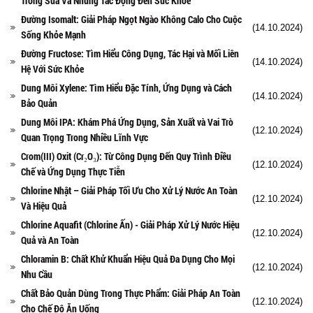
Trong Sữa Và Những Tác Động Đến Sức Khỏe
Đường Isomalt: Giải Pháp Ngọt Ngào Không Calo Cho Cuộc
(14.10.2024)
Sống Khỏe Mạnh
Đường Fructose: Tìm Hiểu Công Dụng, Tác Hại và Mối Liên
(14.10.2024)
Hệ Với Sức Khỏe
Dung Môi Xylene: Tìm Hiểu Đặc Tính, Ứng Dụng và Cách
(14.10.2024)
Bảo Quản
Dung Môi IPA: Khám Phá Ứng Dụng, Sản Xuất và Vai Trò
(12.10.2024)
Quan Trọng Trong Nhiều Lĩnh Vực
Crom(III) Oxit (Cr₂O₃): Từ Công Dụng Đến Quy Trình Điều
(12.10.2024)
Chế và Ứng Dụng Thực Tiễn
Chlorine Nhật – Giải Pháp Tối Ưu Cho Xử Lý Nước An Toàn
(12.10.2024)
Và Hiệu Quả
Chlorine Aquafit (Chlorine Ấn) - Giải Pháp Xử Lý Nước Hiệu
(12.10.2024)
Quả và An Toàn
Chloramin B: Chất Khử Khuẩn Hiệu Quả Đa Dụng Cho Mọi
(12.10.2024)
Nhu Cầu
Chất Bảo Quản Dùng Trong Thực Phẩm: Giải Pháp An Toàn
(12.10.2024)
Cho Chế Độ Ăn Uống