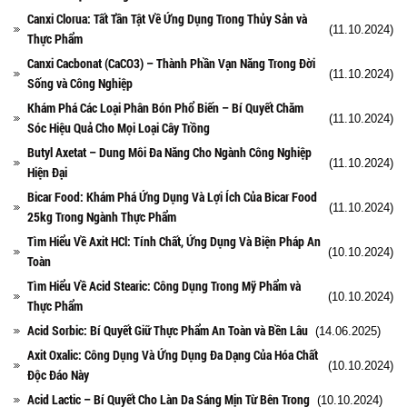
Canxi Clorua: Tất Tần Tật Về Ứng Dụng Trong Thủy Sản và
(11.10.2024)
Thực Phẩm
Canxi Cacbonat (CaCO3) – Thành Phần Vạn Năng Trong Đời
(11.10.2024)
Sống và Công Nghiệp
Khám Phá Các Loại Phân Bón Phổ Biến – Bí Quyết Chăm
(11.10.2024)
Sóc Hiệu Quả Cho Mọi Loại Cây Trồng
Butyl Axetat – Dung Môi Đa Năng Cho Ngành Công Nghiệp
(11.10.2024)
Hiện Đại
Bicar Food: Khám Phá Ứng Dụng Và Lợi Ích Của Bicar Food
(11.10.2024)
25kg Trong Ngành Thực Phẩm
Tìm Hiểu Về Axit HCl: Tính Chất, Ứng Dụng Và Biện Pháp An
(10.10.2024)
Toàn
Tìm Hiểu Về Acid Stearic: Công Dụng Trong Mỹ Phẩm và
(10.10.2024)
Thực Phẩm
Acid Sorbic: Bí Quyết Giữ Thực Phẩm An Toàn và Bền Lâu
(14.06.2025)
Axit Oxalic: Công Dụng Và Ứng Dụng Đa Dạng Của Hóa Chất
(10.10.2024)
Độc Đáo Này
Acid Lactic – Bí Quyết Cho Làn Da Sáng Mịn Từ Bên Trong
(10.10.2024)