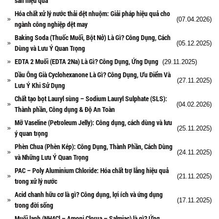
sản hiệu quả
Hóa chất xử lý nước thải dệt nhuộm: Giải pháp hiệu quả cho
(07.04.2026)
ngành công nghiệp dệt may
Baking Soda (Thuốc Muối, Bột Nở) Là Gì? Công Dụng, Cách
(05.12.2025)
Dùng và Lưu Ý Quan Trọng
EDTA 2 Muối (EDTA 2Na) Là Gì? Công Dụng, Ứng Dụng
(29.11.2025)
Dầu Ông Già Cyclohexanone Là Gì? Công Dụng, Ưu Điểm Và
(27.11.2025)
Lưu Ý Khi Sử Dụng
Chất tạo bọt Lauryl sùng – Sodium Lauryl Sulphate (SLS):
(04.02.2026)
Thành phần, Công dụng & Độ An Toàn
Mỡ Vaseline (Petroleum Jelly): Công dụng, cách dùng và lưu
(25.11.2025)
ý quan trọng
Phèn Chua (Phèn Kép): Công Dụng, Thành Phần, Cách Dùng
(24.11.2025)
và Những Lưu Ý Quan Trọng
PAC – Poly Aluminium Chloride: Hóa chất trợ lắng hiệu quả
(21.11.2025)
trong xử lý nước
Acid chanh hữu cơ là gì? Công dụng, lợi ích và ứng dụng
(17.11.2025)
trong đời sống
Muối lạnh (NH4Cl – Amoni Clorua – Salmiac) là gì? Ứng