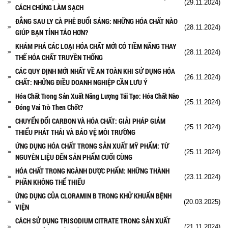
(29.11.2024)
CÁCH CHÚNG LÀM SẠCH
ĐẰNG SAU LY CÀ PHÊ BUỔI SÁNG: NHỮNG HÓA CHẤT NÀO
(28.11.2024)
GIÚP BẠN TỈNH TÁO HƠN?
KHÁM PHÁ CÁC LOẠI HÓA CHẤT MỚI CÓ TIỀM NĂNG THAY
(28.11.2024)
THẾ HÓA CHẤT TRUYỀN THỐNG
CÁC QUY ĐỊNH MỚI NHẤT VỀ AN TOÀN KHI SỬ DỤNG HÓA
(26.11.2024)
CHẤT: NHỮNG ĐIỀU DOANH NGHIỆP CẦN LƯU Ý
Hóa Chất Trong Sản Xuất Năng Lượng Tái Tạo: Hóa Chất Nào
(25.11.2024)
Đóng Vai Trò Then Chốt?
CHUYỂN ĐỔI CARBON VÀ HÓA CHẤT: GIẢI PHÁP GIẢM
(25.11.2024)
THIỂU PHÁT THẢI VÀ BẢO VỆ MÔI TRƯỜNG
ỨNG DỤNG HÓA CHẤT TRONG SẢN XUẤT MỸ PHẨM: TỪ
(25.11.2024)
NGUYÊN LIỆU ĐẾN SẢN PHẨM CUỐI CÙNG
HÓA CHẤT TRONG NGÀNH DƯỢC PHẨM: NHỮNG THÀNH
(23.11.2024)
PHẦN KHÔNG THỂ THIẾU
ỨNG DỤNG CỦA CLORAMIN B TRONG KHỬ KHUẨN BỆNH
(20.03.2025)
VIỆN
CÁCH SỬ DỤNG TRISODIUM CITRATE TRONG SẢN XUẤT
(21.11.2024)