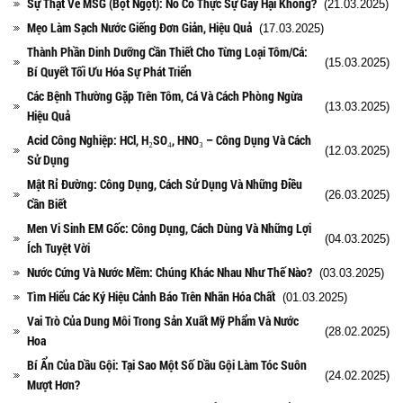
Sự Thật Về MSG (Bột Ngọt): Nó Có Thực Sự Gây Hại Không?
(21.03.2025)
Mẹo Làm Sạch Nước Giếng Đơn Giản, Hiệu Quả
(17.03.2025)
Thành Phần Dinh Dưỡng Cần Thiết Cho Từng Loại Tôm/Cá:
(15.03.2025)
Bí Quyết Tối Ưu Hóa Sự Phát Triển
Các Bệnh Thường Gặp Trên Tôm, Cá Và Cách Phòng Ngừa
(13.03.2025)
Hiệu Quả
Acid Công Nghiệp: HCl, H₂SO₄, HNO₃ – Công Dụng Và Cách
(12.03.2025)
Sử Dụng
Mật Rỉ Đường: Công Dụng, Cách Sử Dụng Và Những Điều
(26.03.2025)
Cần Biết
Men Vi Sinh EM Gốc: Công Dụng, Cách Dùng Và Những Lợi
(04.03.2025)
Ích Tuyệt Vời
Nước Cứng Và Nước Mềm: Chúng Khác Nhau Như Thế Nào?
(03.03.2025)
Tìm Hiểu Các Ký Hiệu Cảnh Báo Trên Nhãn Hóa Chất
(01.03.2025)
Vai Trò Của Dung Môi Trong Sản Xuất Mỹ Phẩm Và Nước
(28.02.2025)
Hoa
Bí Ẩn Của Dầu Gội: Tại Sao Một Số Dầu Gội Làm Tóc Suôn
(24.02.2025)
Mượt Hơn?