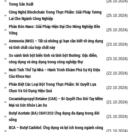
(26.10.2024)
Trong Sản Xuất
Công Nghệ Blockchain Trong Thực Phẩm: Giải Pháp Tương
(25.10.2024)
Lai Cho Ngành Công Nghiệp
Phân Bón Nano: Giải Pháp Hiện Đại Cho Nông Nghiệp Bền
(25.10.2024)
Vững
Ammonia (NH3) – Tất cả những gì bạn cần biết về ứng dụng
(23.10.2024)
và tính chất của hợp chất này
So sánh tinh bột biến tính và tinh bột thường: Đặc điểm,
(23.10.2024)
công dụng và ứng dụng trong công nghiệp thự
Nuôi Tinh Thể Tại Nhà – Hành Trình Khám Phá Sự Kỳ Diệu
(22.10.2024)
Của Khoa Học
Phân Biệt Các Loại Bột Trong Thực Phẩm: Bí Quyết Lựa
(22.10.2024)
Chọn Và Sử Dụng Hiệu Quả
Cocamidopropyl Betaine (CAB) – Bí Quyết Cho Đôi Tay Mềm
(21.10.2024)
Mại và Sức Khỏe Làn Da
Butyl Acetate (BA) C6H12O2 Ứng dụng đa dạng trong đời
(21.10.2024)
sống
BCA – Butyl Carbitol: Ứng dụng và lợi ích trong ngành công
(21.10.2024)