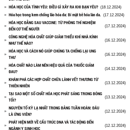
HÓA HỌC CỦA TÌNH YÊU: ĐIỀU GÌ XẢY RA KHI BẠN YÊU?
(18.12.2024)
Hóa học trong kem chống lão hóa da: Bí mật trẻ hóa làn da.
(17.12.2024)
HÓA HỌC ĐẰNG SAU VACCINE: TỪ PHÒNG THÍ NGHIỆM
(17.12.2024)
ĐẾN CƠ THỂ NGƯỜI
CÔNG NGHỆ HÓA CHẤT GIÚP GIẢM THIỂU KHÍ NHÀ KÍNH
(16.12.2024)
NHƯ THẾ NÀO?
HÓA HỌC VÀ CÁCH NÓ GIÚP CHÚNG TA CHỐNG LẠI UNG
(16.12.2024)
THƯ
HÓA CHẤT NÀO LÀM NÊN HIỆU QUẢ CỦA THUỐC GIẢM
(14.12.2024)
ĐAU?
KHÁM PHÁ CÁC HỢP CHẤT CHỮA LÀNH VẾT THƯƠNG TỪ
(13.12.2024)
THIÊN NHIÊN
TẠI SAO MỘT SỐ CHẤT HÓA HỌC PHÁT SÁNG TRONG BÓNG
(13.12.2024)
TỐI?
NGUYÊN TỐ KỲ LẠ NHẤT TRONG BẢNG TUẦN HOÀN: ĐÂU
(12.12.2024)
LÀ ỨNG VIÊN?
PHÁT HIỆN MỚI VỀ CẤU TRÚC DNA VÀ TÁC ĐỘNG ĐẾN
(12.12.2024)
NGÀNH Y SINH HỌC