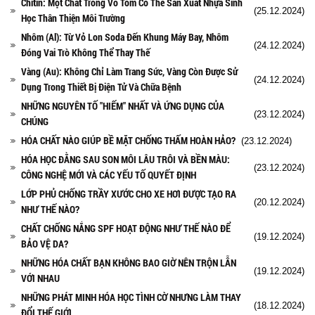
Chitin: Một Chất Trong Vỏ Tôm Có Thể Sản Xuất Nhựa Sinh
(25.12.2024)
Học Thân Thiện Môi Trường
Nhôm (Al): Từ Vỏ Lon Soda Đến Khung Máy Bay, Nhôm
(24.12.2024)
Đóng Vai Trò Không Thể Thay Thế
Vàng (Au): Không Chỉ Làm Trang Sức, Vàng Còn Được Sử
(24.12.2024)
Dụng Trong Thiết Bị Điện Tử Và Chữa Bệnh
NHỮNG NGUYÊN TỐ "HIẾM" NHẤT VÀ ỨNG DỤNG CỦA
(23.12.2024)
CHÚNG
HÓA CHẤT NÀO GIÚP BỀ MẶT CHỐNG THẤM HOÀN HẢO?
(23.12.2024)
HÓA HỌC ĐẰNG SAU SON MÔI LÂU TRÔI VÀ BỀN MÀU:
(23.12.2024)
CÔNG NGHỆ MỚI VÀ CÁC YẾU TỐ QUYẾT ĐỊNH
LỚP PHỦ CHỐNG TRẦY XƯỚC CHO XE HƠI ĐƯỢC TẠO RA
(20.12.2024)
NHƯ THẾ NÀO?
CHẤT CHỐNG NẮNG SPF HOẠT ĐỘNG NHƯ THẾ NÀO ĐỂ
(19.12.2024)
BẢO VỆ DA?
NHỮNG HÓA CHẤT BẠN KHÔNG BAO GIỜ NÊN TRỘN LẪN
(19.12.2024)
VỚI NHAU
NHỮNG PHÁT MINH HÓA HỌC TÌNH CỜ NHƯNG LÀM THAY
(18.12.2024)
ĐỔI THẾ GIỚI