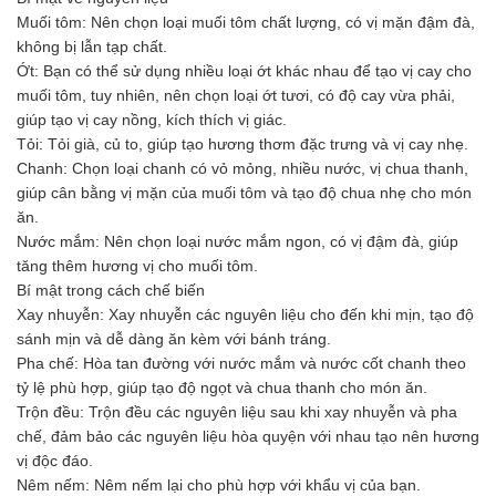
Hóa chất khác
Muối tôm: Nên chọn loại muối tôm chất lượng, có vị mặn đậm đà,
Giới Thiệu
không bị lẫn tạp chất.
Đối tác
Ớt: Bạn có thể sử dụng nhiều loại ớt khác nhau để tạo vị cay cho
Quy trình sản xuất
muối tôm, tuy nhiên, nên chọn loại ớt tươi, có độ cay vừa phải,
Tin tức
giúp tạo vị cay nồng, kích thích vị giác.
VMC GROUP
Tỏi: Tỏi già, củ to, giúp tạo hương thơm đặc trưng và vị cay nhẹ.
Ngành Hóa Chất
Chanh: Chọn loại chanh có vỏ mỏng, nhiều nước, vị chua thanh,
Tẩy Rửa Diệt Khuẩn
giúp cân bằng vị mặn của muối tôm và tạo độ chua nhẹ cho món
Ngành Thực Phẩm
ăn.
Ngành Nông Nghiệp
Nước mắm: Nên chọn loại nước mắm ngon, có vị đậm đà, giúp
Ngành Thủy Sản
tăng thêm hương vị cho muối tôm.
Ngành Môi Trường
Bí mật trong cách chế biến
Ngành Nhựa
Xay nhuyễn: Xay nhuyễn các nguyên liệu cho đến khi mịn, tạo độ
Ngành Xây Dựng
sánh mịn và dễ dàng ăn kèm với bánh tráng.
Ngành Cao Su
Pha chế: Hòa tan đường với nước mắm và nước cốt chanh theo
Ngành Xi Mạ
tỷ lệ phù hợp, giúp tạo độ ngọt và chua thanh cho món ăn.
Ngành Thủy Tinh
Trộn đều: Trộn đều các nguyên liệu sau khi xay nhuyễn và pha
Ngành Dệt Nhuộm
chế, đảm bảo các nguyên liệu hòa quyện với nhau tạo nên hương
Ngành Sơn
vị độc đáo.
Ngành In Ấn Bao Bì
Nêm nếm: Nêm nếm lại cho phù hợp với khẩu vị của bạn.