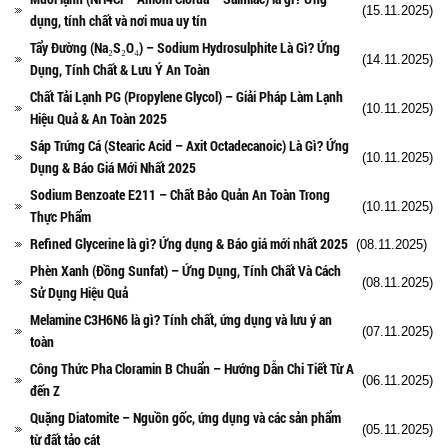
(15.11.2025)
dụng, tính chất và nơi mua uy tín
Tẩy Đường (Na₂S₂O₄) – Sodium Hydrosulphite Là Gì? Ứng
(14.11.2025)
Dụng, Tính Chất & Lưu Ý An Toàn
Chất Tải Lạnh PG (Propylene Glycol) – Giải Pháp Làm Lạnh
(10.11.2025)
Hiệu Quả & An Toàn 2025
Sáp Trứng Cá (Stearic Acid – Axit Octadecanoic) Là Gì? Ứng
(10.11.2025)
Dụng & Báo Giá Mới Nhất 2025
Sodium Benzoate E211 – Chất Bảo Quản An Toàn Trong
(10.11.2025)
Thực Phẩm
Refined Glycerine là gì? Ứng dụng & Báo giá mới nhất 2025
(08.11.2025)
Phèn Xanh (Đồng Sunfat) – Ứng Dụng, Tính Chất Và Cách
(08.11.2025)
Sử Dụng Hiệu Quả
Melamine C3H6N6 là gì? Tính chất, ứng dụng và lưu ý an
(07.11.2025)
toàn
Công Thức Pha Cloramin B Chuẩn – Hướng Dẫn Chi Tiết Từ A
(06.11.2025)
đến Z
Quặng Diatomite – Nguồn gốc, ứng dụng và các sản phẩm
(05.11.2025)
từ đất tảo cát