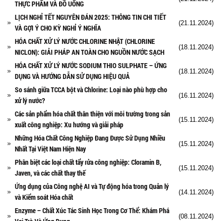
THỰC PHẨM VÀ ĐỒ UỐNG
LỊCH NGHỈ TẾT NGUYÊN ĐÁN 2025: THÔNG TIN CHI TIẾT
(21.11.2024)
VÀ GỢI Ý CHO KỲ NGHỈ Ý NGHĨA
HÓA CHẤT XỬ LÝ NƯỚC CHLORINE NHẬT (CHLORINE
(18.11.2024)
NICLON): GIẢI PHÁP AN TOÀN CHO NGUỒN NƯỚC SẠCH
HÓA CHẤT XỬ LÝ NƯỚC SODIUM THIO SULPHATE – ỨNG
(18.11.2024)
DỤNG VÀ HƯỚNG DẪN SỬ DỤNG HIỆU QUẢ
So sánh giữa TCCA bột và Chlorine: Loại nào phù hợp cho
(16.11.2024)
xử lý nước?
Các sản phẩm hóa chất thân thiện với môi trường trong sản
(15.11.2024)
xuất công nghiệp: Xu hướng và giải pháp
Những Hóa Chất Công Nghiệp Đang Được Sử Dụng Nhiều
(15.11.2024)
Nhất Tại Việt Nam Hiện Nay
Phân biệt các loại chất tẩy rửa công nghiệp: Cloramin B,
(15.11.2024)
Javen, và các chất thay thế
Ứng dụng của Công nghệ AI và Tự động hóa trong Quản lý
(14.11.2024)
và Kiểm soát Hóa chất
Enzyme – Chất Xúc Tác Sinh Học Trong Cơ Thể: Khám Phá
(08.11.2024)