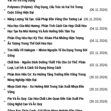
Vai Trò Và Ứng Dụng
Polymers (Polyme): Ứng Dụng, Cấu Trúc và Vai Trò Trong
(06.11.2024)
Cuộc Sống Hiện Đại
Năng Lượng Tái Tạo: Giải Pháp Bền Vững Cho Tương Lai
(06.11.2024)
Hóa Học Của Mùi Hương: Phân Tích Cách Các Hợp Chất Hóa
(04.11.2024)
Học Tạo Ra Mùi Hương Và Ảnh Hưởng Đến Tâm Trạ
Phản Ứng Hóa Học Kỳ Thú: Khám Phá Những Hiện Tượng
(04.11.2024)
Ấn Tượng Trong Thế Giới Hóa Học
Tìm Hiểu Về Halogen – Nhóm Nguyên Tố Đa Dụng Trong Đời
(02.11.2024)
Sống
Chất Béo - Nguồn Dinh Dưỡng Thiết Yếu Cho Cơ Thể: Phân
(02.11.2024)
Loại, Lợi Ích & Cách Sử Dụng Đúng Cách
Phân Bón Hữu Cơ: Xu Hướng Tăng Trưởng Bền Vững Trong
(30.10.2024)
Nông Nghiệp Hiện Đại
Nhựa Sinh Học - Xu Hướng Mới Trong Sản Xuất Nhựa Bền
(30.10.2024)
Vững
Pin Và Ắc Quy: Các Hóa Chất Liên Quan Đến Sản Xuất Pin
(30.10.2024)
Công Nghệ Cao Và Ắc Quy
Trồng Rau Thủy Canh: Giải Pháp Nông Nghiệp Bền Vững