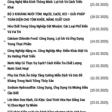
Công Nghệ Nhà Kính Thông Minh: Lợi Ích Và Cách Triển
(21.02.2025)
Khai
BỘ 3 KHOÁNG NUÔI TÔM: MgCl2, CaCl2, KCl – GIẢI PHÁP
(18.02.2025)
TOÀN DIỆN CHO TÔM KHỎE, NĂNG SUẤT CAO!
Hóa Chất Trong Công Nghiệp Dệt Nhuộm: Các Loại Phổ Biến
(18.02.2025)
Và Vai Trò
Calcium Chloride Food: Công Dụng, Lợi Ích Và Ứng Dụng
(14.02.2025)
Trong Thực Phẩm
Công Nghiệp Nặng vs. Công Nghiệp Nhẹ: Điểm Khác Biệt Và
(14.02.2025)
Xu Hướng Phát Triển
Nước Máy Có Thực Sự Sạch? Cách Kiểm Tra Chất Lượng
(12.02.2025)
Nước Sinh Hoạt
Phụ Gia Thức Ăn Giúp Tăng Cường Miễn Dịch Và Sức Đề
(11.02.2025)
Kháng Trong Nuôi Trồng Thủy Sản
Sodium Hydrosulfite: Công Dụng, Ứng Dụng Và Những Điều
(20.03.2025)
Cần Biết
Lên Men Dưa Hành, Củ Kiệu: Quá Trình Hóa Học Đằng Sau
(23.01.2025)
Vị Chua Ngọt Tự Nhiên
Giải pháp kiểm soát sâu bệnh bằng phương pháp sinh học: