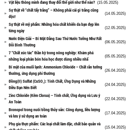
Vật liệu thông minh đang thay đổi thế giới như thế nào?
(15.05.2025)
Sự thật về “chất tẩy trắng” – Không phải cái gì trắng cũng
(14.05.2025)
độc!
Sự thật về mỹ phẩm: Những hóa chất khiến da bạn đẹp lên
(12.05.2025)
từng ngày
Nước Điện Giải – Bí Mật Đằng Sau Thứ Nước Tưởng Như Rất
(06.05.2025)
Đỗi Bình Thường
7 “Chất xúc tác” thần kỳ trong nông nghiệp: Khám phá
(05.05.2025)
những loại phân bón hóa học được dùng nhiều nhấ
Bí mật của muối lạnh: Ammonium Chloride – Chất rắn tưởng
(26.04.2025)
thường, ứng dụng phi thường
Đồng(II) Sulfat (CuSO₄): Tính Chất, Ứng Dụng và Những
(24.04.2025)
Điều Bạn Nên Biết
Zinc Chloride (Kẽm Clorua) – Tính chất, Ứng dụng và Lưu ý
(22.04.2025)
An Toàn
Bronopol trong nuôi trồng thủy sản: Công dụng, liều lượng
(17.04.2025)
và lưu ý sử dụng an toàn
Phụ gia thực phẩm: Các loại chất làm đặc, chất bảo quản và
(15.04.2025)