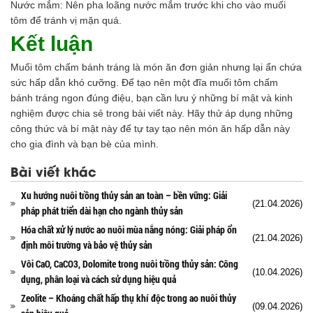
Nước mắm: Nên pha loãng nước mắm trước khi cho vào muối
tôm để tránh vị mặn quá.
Kết luận
Muối tôm chấm bánh tráng là món ăn đơn giản nhưng lại ẩn chứa
sức hấp dẫn khó cưỡng. Để tạo nên một đĩa muối tôm chấm
bánh tráng ngon đúng điệu, bạn cần lưu ý những bí mật và kinh
nghiệm được chia sẻ trong bài viết này. Hãy thử áp dụng những
công thức và bí mật này để tự tay tạo nên món ăn hấp dẫn này
cho gia đình và bạn bè của mình.
Bài viết khác
Xu hướng nuôi trồng thủy sản an toàn – bền vững: Giải
(21.04.2026)
pháp phát triển dài hạn cho ngành thủy sản
Hóa chất xử lý nước ao nuôi mùa nắng nóng: Giải pháp ổn
(21.04.2026)
định môi trường và bảo vệ thủy sản
Vôi CaO, CaCO3, Dolomite trong nuôi trồng thủy sản: Công
(10.04.2026)
dụng, phân loại và cách sử dụng hiệu quả
Zeolite – Khoáng chất hấp thụ khí độc trong ao nuôi thủy
(09.04.2026)