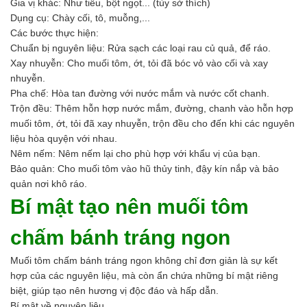
Axit
Gia vị khác: Như tiêu, bột ngọt... (tùy sở thích)
Hóa chất khác
Dụng cụ: Chày cối, tô, muỗng,...
Kiềm
Các bước thực hiện:
Muối
Chuẩn bị nguyên liệu: Rửa sạch các loại rau củ quả, để ráo.
Kim loại màu
Xay nhuyễn: Cho muối tôm, ớt, tỏi đã bóc vỏ vào cối và xay
Oxit kim loại
nhuyễn.
HÓA CHẤT THÍ NGHIỆM
Pha chế: Hòa tan đường với nước mắm và nước cốt chanh.
Hóa chất thí nghiệm
Trộn đều: Thêm hỗn hợp nước mắm, đường, chanh vào hỗn hợp
Thiết bị phòng thí nghiệm
muối tôm, ớt, tỏi đã xay nhuyễn, trộn đều cho đến khi các nguyên
HÓA CHẤT NÔNG NGHIỆP
liệu hòa quyện với nhau.
Nguyên liệu phân bón
Nêm nếm: Nêm nếm lại cho phù hợp với khẩu vị của bạn.
Chế phẩm sinh học
Bảo quản: Cho muối tôm vào hũ thủy tinh, đậy kín nắp và bảo
Nguyên liệu chăn nuôi
quản nơi khô ráo.
HÓA CHẤT XÂY DỰNG
Bí mật tạo nên muối tôm
Chống thấm sika
Silicone Dow Corning
chấm bánh tráng ngon
Silicone KCC
Silicone Apollo
Muối tôm chấm bánh tráng ngon không chỉ đơn giản là sự kết
Silicone Kingbond
hợp của các nguyên liệu, mà còn ẩn chứa những bí mật riêng
Silicone Shinetsu
biệt, giúp tạo nên hương vị độc đáo và hấp dẫn.
Keo Silicone
Bí mật về nguyên liệu