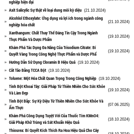
nghiệp hiện đại
Axit Salicylic Sự thật về loại dung môi kỳ diệu
(21.10.2024)
Alcohlol Ethoxylate: Ứng dụng và lợi ích trong ngành công
(21.10.2024)
nghiệp hóa chất
Xanthangum: Chất Thay Thế Đáng Tin Cậy Trong Ngành
(19.10.2024)
Thực Phẩm Và Dược Phẩm
Khám Phá Tác Dụng Đa Năng Của Trisodium Citrate: Bí
(19.10.2024)
Quyết Vàng Trong Công Nghệ Thực Phẩm và Dược Phẩ
Hướng Dẫn Sử Dụng Cloramin B Hiệu Quả
(19.10.2024)
Cắt Tảo Bằng TCCA Bột
(19.10.2024)
Toluene: Một Hóa Chất Quan Trọng Trong Công Nghiệp
(19.10.2024)
Tinh Bột Khoai Tây: Giải Pháp Từ Thiên Nhiên Cho Sức Khỏe
(19.10.2024)
Và Làm Đẹp
Tinh Bột Bắp: Sự Kỳ Diệu Từ Thiên Nhiên Cho Sức Khỏe Và
(07.06.2025)
Ẩm Thực
Khám Phá Công Dụng Tuyệt Vời Của Thuốc Tím KMnO4:
(18.10.2024)
Giải Pháp Khử Trùng và Sát Khuẩn Hiệu Quả
Thiourea: Bí Quyết Kích Thích Ra Hoa Hiệu Quả Cho Cây
(18.10.2024)