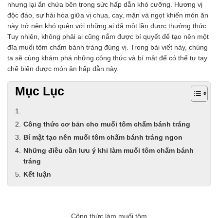
nhưng lại ẩn chứa bên trong sức hấp dẫn khó cưỡng. Hương vị
Chất phụ gia tạo cấu trúc
độc đáo, sự hài hòa giữa vị chua, cay, mặn và ngọt khiến món ăn
Chất phụ gia bảo quản
này trở nên khó quên với những ai đã một lần được thưởng thức.
Chất phụ gia nem giò chả
Tuy nhiên, không phải ai cũng nắm được bí quyết để tạo nên một
Chất phụ gia bún mì phở
đĩa muối tôm chấm bánh tráng đúng vị. Trong bài viết này, chúng
Chất phụ gia bánh kẹo kem
ta sẽ cùng khám phá những công thức và bí mật để có thể tự tay
Chất phụ gia nước giải khát
chế biến được món ăn hấp dẫn này.
Chất phụ gia xúc xích
Chất phụ gia nước mắm
Mục Lục
Chất phụ gia rau củ quả
Chất phụ gia thạch rau câu
Chất phụ gia đậu hũ
Công thức cơ bản cho muối tôm chấm bánh tráng
HÓA CHẤT TẨY RỬA
Tẩy rửa công nghiệp
Bí mật tạo nên muối tôm chấm bánh tráng ngon
Tẩy rửa sinh hoạt
Những điều cần lưu ý khi làm muối tôm chấm bánh
Tẩy rửa ô tô xe máy
tráng
Tẩy cáu cặn đường ống
Kết luận
Tẩy rửa khác
HÓA CHẤT THỦY SẢN
Hóa chất xử lý nước
Men đường ruột
Công thức làm muối tôm