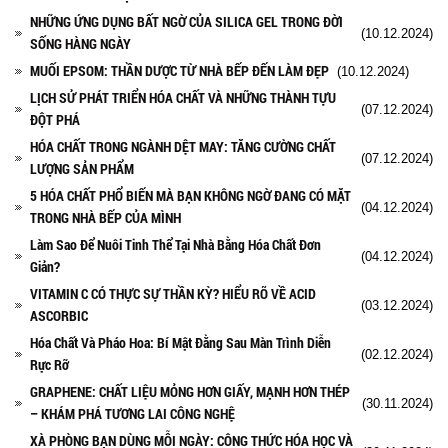
NHỮNG ỨNG DỤNG BẤT NGỜ CỦA SILICA GEL TRONG ĐỜI
(10.12.2024)
SỐNG HÀNG NGÀY
MUỐI EPSOM: THẦN DƯỢC TỪ NHÀ BẾP ĐẾN LÀM ĐẸP
(10.12.2024)
LỊCH SỬ PHÁT TRIỂN HÓA CHẤT VÀ NHỮNG THÀNH TỰU
(07.12.2024)
ĐỘT PHÁ
HÓA CHẤT TRONG NGÀNH DỆT MAY: TĂNG CƯỜNG CHẤT
(07.12.2024)
LƯỢNG SẢN PHẨM
5 HÓA CHẤT PHỔ BIẾN MÀ BẠN KHÔNG NGỜ ĐANG CÓ MẶT
(04.12.2024)
TRONG NHÀ BẾP CỦA MÌNH
Làm Sao Để Nuôi Tinh Thể Tại Nhà Bằng Hóa Chất Đơn
(04.12.2024)
Giản?
VITAMIN C CÓ THỰC SỰ THẦN KỲ? HIỂU RÕ VỀ ACID
(03.12.2024)
ASCORBIC
Hóa Chất Và Pháo Hoa: Bí Mật Đằng Sau Màn Trình Diễn
(02.12.2024)
Rực Rỡ
GRAPHENE: CHẤT LIỆU MỎNG HƠN GIẤY, MẠNH HƠN THÉP
(30.11.2024)
– KHÁM PHÁ TƯƠNG LAI CÔNG NGHỆ
XÀ PHÒNG BẠN DÙNG MỖI NGÀY: CÔNG THỨC HÓA HỌC VÀ