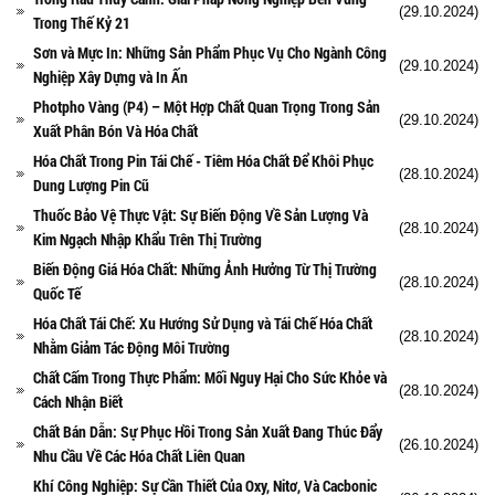
(29.10.2024)
Trong Thế Kỷ 21
Sơn và Mực In: Những Sản Phẩm Phục Vụ Cho Ngành Công
(29.10.2024)
Nghiệp Xây Dựng và In Ấn
Photpho Vàng (P4) – Một Hợp Chất Quan Trọng Trong Sản
(29.10.2024)
Xuất Phân Bón Và Hóa Chất
Hóa Chất Trong Pin Tái Chế - Tiêm Hóa Chất Để Khôi Phục
(28.10.2024)
Dung Lượng Pin Cũ
Thuốc Bảo Vệ Thực Vật: Sự Biến Động Về Sản Lượng Và
(28.10.2024)
Kim Ngạch Nhập Khẩu Trên Thị Trường
Biến Động Giá Hóa Chất: Những Ảnh Hưởng Từ Thị Trường
(28.10.2024)
Quốc Tế
Hóa Chất Tái Chế: Xu Hướng Sử Dụng và Tái Chế Hóa Chất
(28.10.2024)
Nhằm Giảm Tác Động Môi Trường
Chất Cấm Trong Thực Phẩm: Mối Nguy Hại Cho Sức Khỏe và
(28.10.2024)
Cách Nhận Biết
Chất Bán Dẫn: Sự Phục Hồi Trong Sản Xuất Đang Thúc Đẩy
(26.10.2024)
Nhu Cầu Về Các Hóa Chất Liên Quan
Khí Công Nghiệp: Sự Cần Thiết Của Oxy, Nitơ, Và Cacbonic