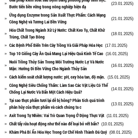
(23.01.2025)
Bước tiến bền vững trong nông nghiệp hiện đạ
Ứng dụng Enzyme trong Sản Xuất Thực Phẩm: Cách Mạng
(21.01.2025)
Công Nghệ và Tương Lai Bền Vững
Hóa Chất Trong Ngành Xử Lý Nước: Chất Keo Tụ, Chất Khử
(18.01.2025)
Trùng, Chất Tạo Bông
Các Bệnh Phổ Biến Trên Cây Trồng Và Giải Pháp Hóa Học
(17.01.2025)
Top 10 Giống Cây Ăn Quả Mang Lại Hiệu Quả Kinh Tế Cao
(16.01.2025)
Nuôi Trồng Thủy Sản Trong Môi Trường Nước Lợ Và Nước
(16.01.2025)
Mặn: Hướng Đi Bền Vững Cho Ngành Thủy Sản
Cách kiểm soát chất lượng nước: pH, oxy hòa tan, độ mặn.
(15.01.2025)
Công Nghệ Siêu Chống Thấm: Làm Sao Các Vật Liệu Có Thể
(14.01.2025)
Chống Lại Nước Và Bẩn Một Cách Hiệu Quả?
Tại sao thực phẩm tươi lại dễ bị hỏng? Phân tích quá trình
(13.01.2025)
phân hủy của thực phẩm và cách chúng ta c
Axit Trong Tự Nhiên: Vai Trò Quan Trọng Ở Động Thực Vật
(11.01.2025)
Chất tẩy rửa hoạt động như thế nào để loại bỏ vết bẩn?
(10.01.2025)
Khám Phá Bí Ẩn Hóa Học Trong Cơ Chế Hình Thành Đá Quý
(08.01.2025)