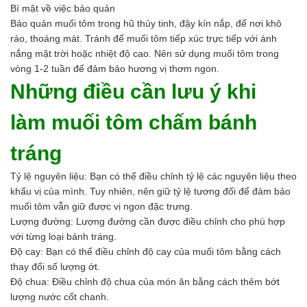
Ngành Gốm Sứ
Bí mật về việc bảo quản
Ngành Gỗ
Bảo quản muối tôm trong hũ thủy tinh, đậy kín nắp, để nơi khô
Ngành Mỹ Phẩm
ráo, thoáng mát. Tránh để muối tôm tiếp xúc trực tiếp với ánh
Ngành Hóa Dầu
nắng mặt trời hoặc nhiệt độ cao. Nên sử dụng muối tôm trong
Ngành Giấy
vòng 1-2 tuần để đảm bảo hương vị thơm ngon.
Liên hệ
Những điều cần lưu ý khi
Tuyển dụng
làm muối tôm chấm bánh
tráng
Tỷ lệ nguyên liệu: Bạn có thể điều chỉnh tỷ lệ các nguyên liệu theo
khẩu vị của mình. Tuy nhiên, nên giữ tỷ lệ tương đối để đảm bảo
muối tôm vẫn giữ được vị ngon đặc trưng.
Lượng đường: Lượng đường cần được điều chỉnh cho phù hợp
với từng loại bánh tráng.
Độ cay: Bạn có thể điều chỉnh độ cay của muối tôm bằng cách
thay đổi số lượng ớt.
Độ chua: Điều chỉnh độ chua của món ăn bằng cách thêm bớt
lượng nước cốt chanh.