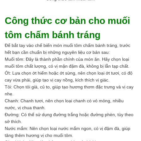
Men vi sinh EM gốc
Bổ sung khoáng chất
Bổ gan và giải độc gan
Công thức cơ bản cho muối
Phòng và trị bệnh
Bổ sung dinh dưỡng tăng trọng
tôm chấm bánh tráng
Hấp thụ khí độc Yucca
HÓA CHẤT XỬ LÝ NƯỚC
Để bắt tay vào chế biến món muối tôm chấm bánh tráng, trước
Xử lý nước hồ bơi
hết bạn cần chuẩn bị những nguyên liệu cơ bản sau:
Xử lý nước sinh hoạt
Muối tôm: Đây là thành phần chính của món ăn. Hãy chọn loại
Xử lý nước thải
muối tôm chất lượng, có vị mặn đậm đà, không bị lẫn tạp chất.
Xử lý nước giếng khoan
Ớt: Lựa chọn ớt hiểm hoặc ớt sừng, nên chọn loại ớt tươi, có độ
Xử lý nước khác
cay vừa phải, giúp tạo vị cay nồng, kích thích vị giác.
DUNG MÔI CÔNG NGHIỆP
Tỏi: Chọn tỏi già, củ to, giúp tạo hương thơm đặc trưng và vị cay
Pha sơn nước
nhẹ.
Pha sơn epoxy
Chanh: Chanh tươi, nên chọn loại chanh có vỏ mỏng, nhiều
Pha sơn dầu
nước, vị chua thanh.
Pha sơn tĩnh điện
Đường: Có thể sử dụng đường trắng hoặc đường phèn, tùy theo
Dung môi khác
sở thích.
HƯƠNG LIỆU TINH DẦU
Nước mắm: Nên chọn loại nước mắm ngon, có vị đậm đà, giúp
HÓA CHẤT CÔNG NGHIỆP
tăng thêm hương vị cho muối tôm.