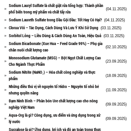
Sodium Lauryl Sulfate là chất giặt rửa tổng hợp: Thành phần
(04.11.2025)
phổ biến trong mỹ phẩm và chất tẩy rửa
Sodium Laureth Sulfate trong Dầu Gội Đầu: Tốt Hay Có Hại?
(04.11.2025)
Clorua Vôi – Tác Dụng, Cách Dùng Và Lưu Ý Khi Sử Dụng
(03.11.2025)
Sorbitol Lỏng – Liều Dùng & Cách Dùng An Toàn, Hiệu Quả
(03.11.2025)
Sodium Bicarbonate (Xue Hua – Feed Grade 99%) – Phụ gia
(02.10.2025)
chăn nuôi chất lượng cao
Monosodium Glutamate (MSG) – Bột Ngọt Chất Lượng Cao
(23.09.2025)
Cho Ngành Thực Phẩm
Sodium Nitrite (NaNO₂) – Hóa chất công nghiệp và thực
(18.09.2025)
phẩm
Những điều thú vị về nguyên tố Hidro – Nguyên tố nhỏ bé
(11.09.2025)
nhưng quyền năng
Đạm Ninh Bình – Phân bón Ure chất lượng cao cho nông
(09.09.2025)
nghiệp Việt Nam
Aqua-Org là gì? Công dụng, ưu điểm và ứng dụng trong xử
(09.09.2025)
lý nước
Sucralose là gì? Ứng dụng, lợi ích và độ an toàn trong thực