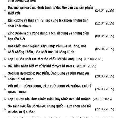
chất chống oxy hóa
Dầu mỏ và hóa dầu: Hành trình từ dầu thô đến các sản phẩm
(14.04.2025)
thiết yếu
Kim cương và than chì: Vì sao cùng là carbon nhưng tính
(12.04.2025)
chất khác nhau?
Zinc Oxide là gì? Công dụng, cách sử dụng và những điều
(09.04.2025)
bạn cần biết
Hóa Chất Trong Ngành Xây Dựng: Phụ Gia Bê Tông, Hóa
(05.04.2025)
Chất Chống Thấm, Hóa Chất Bảo Trì Công Trình
Top 10 Hóa Chất Xử Lý Nước Phổ Biến và Công Dụng
(02.04.2025)
Dấu hiệu nhận biết và xử lý khi tôm/cá bị stress.
(01.04.2025)
Sodium Hydroxide: Đặc Điểm, Ứng Dụng và Biện Pháp An
(28.03.2025)
Toàn Khi Sử Dụng
VÔI BỘT – CÔNG DỤNG, CÁCH SỬ DỤNG VÀ NHỮNG LƯU Ý
(26.03.2025)
QUAN TRỌNG
Top 10 Phụ Gia Thực Phẩm Bán Chạy Nhất Trên Thị Trường
(24.03.2025)
So sánh PAC Ấn Độ và PAC Trung Quốc – Lựa chọn nào tối
(22.03.2025)
ưu cho xử lý nước?