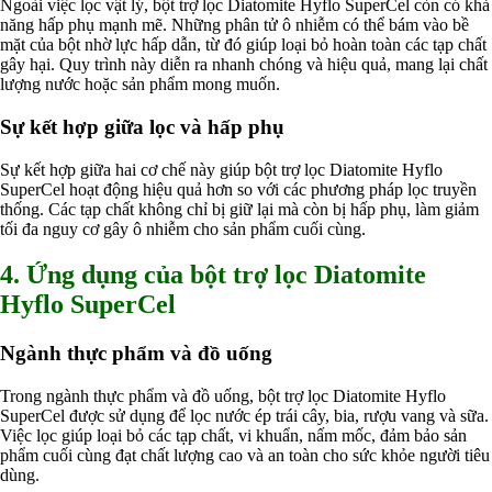
Ngoài việc lọc vật lý, bột trợ lọc Diatomite Hyflo SuperCel còn có khả
năng hấp phụ mạnh mẽ. Những phân tử ô nhiễm có thể bám vào bề
mặt của bột nhờ lực hấp dẫn, từ đó giúp loại bỏ hoàn toàn các tạp chất
gây hại. Quy trình này diễn ra nhanh chóng và hiệu quả, mang lại chất
lượng nước hoặc sản phẩm mong muốn.
Sự kết hợp giữa lọc và hấp phụ
Sự kết hợp giữa hai cơ chế này giúp bột trợ lọc Diatomite Hyflo
SuperCel hoạt động hiệu quả hơn so với các phương pháp lọc truyền
thống. Các tạp chất không chỉ bị giữ lại mà còn bị hấp phụ, làm giảm
tối đa nguy cơ gây ô nhiễm cho sản phẩm cuối cùng.
4. Ứng dụng của bột trợ lọc Diatomite
Hyflo SuperCel
Ngành thực phẩm và đồ uống
Trong ngành thực phẩm và đồ uống, bột trợ lọc Diatomite Hyflo
SuperCel được sử dụng để lọc nước ép trái cây, bia, rượu vang và sữa.
Việc lọc giúp loại bỏ các tạp chất, vi khuẩn, nấm mốc, đảm bảo sản
phẩm cuối cùng đạt chất lượng cao và an toàn cho sức khỏe người tiêu
dùng.