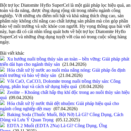
Bột trợ lọc Diatomite Hyflo SuperCel là một giải pháp lọc hiệu quả, an
toàn và đa năng, được ứng dụng rộng rãi trong nhiều ngành công
nghiệp. Với những ưu điểm nổi bật và khả năng thích ứng cao, sản
phẩm này không chỉ nâng cao chất lượng sản phẩm mà còn góp phần
bảo vệ môi trường và sức khỏe con người. Hy vọng thông qua bài viết
này, bạn đã có cái nhìn tổng quát hơn về bột trợ lọc Diatomite Hyflo
SuperCel và những ứng dụng tuyệt vời của nó trong cuộc sống hàng
ngày.
Bài viết khác
Xu hướng nuôi trồng thủy sản an toàn – bền vững: Giải pháp phát
triển dài hạn cho ngành thủy sản
(21.04.2026)
Hóa chất xử lý nước ao nuôi mùa nắng nóng: Giải pháp ổn định
môi trường và bảo vệ thủy sản
(21.04.2026)
Vôi CaO, CaCO3, Dolomite trong nuôi trồng thủy sản: Công
dụng, phân loại và cách sử dụng hiệu quả
(10.04.2026)
Zeolite – Khoáng chất hấp thụ khí độc trong ao nuôi thủy sản hiệu
quả
(09.04.2026)
Hóa chất xử lý nước thải dệt nhuộm: Giải pháp hiệu quả cho
ngành công nghiệp dệt may
(07.04.2026)
Baking Soda (Thuốc Muối, Bột Nở) Là Gì? Công Dụng, Cách
Dùng và Lưu Ý Quan Trọng
(05.12.2025)
EDTA 2 Muối (EDTA 2Na) Là Gì? Công Dụng, Ứng
Dụng
(29.11.2025)