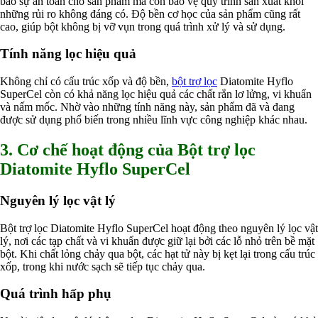
bảo sự an toàn cho sản phẩm mà còn bảo vệ quy trình sản xuất khỏi
Ngành Cao Su
những rủi ro không đáng có. Độ bền cơ học của sản phẩm cũng rất
Ngành Xi Mạ
cao, giúp bột không bị vỡ vụn trong quá trình xử lý và sử dụng.
Ngành Thủy Tinh
Ngành Dệt Nhuộm
Tính năng lọc hiệu quả
Ngành Sơn
Ngành In Ấn Bao Bì
Không chỉ có cấu trúc xốp và độ bền,
bột trợ lọc
Diatomite Hyflo
Ngành Gốm Sứ
SuperCel còn có khả năng lọc hiệu quả các chất rắn lơ lửng, vi khuẩn
Ngành Gỗ
và nấm mốc. Nhờ vào những tính năng này, sản phẩm đã và đang
Ngành Mỹ Phẩm
được sử dụng phổ biến trong nhiều lĩnh vực công nghiệp khác nhau.
Ngành Hóa Dầu
Ngành Giấy
3. Cơ chế hoạt động của Bột trợ lọc
Liên hệ
Tuyển dụng
Diatomite Hyflo SuperCel
Nguyên lý lọc vật lý
Bột trợ lọc Diatomite Hyflo SuperCel hoạt động theo nguyên lý lọc vật
lý, nơi các tạp chất và vi khuẩn được giữ lại bởi các lỗ nhỏ trên bề mặt
bột. Khi chất lỏng chảy qua bột, các hạt tử này bị kẹt lại trong cấu trúc
xốp, trong khi nước sạch sẽ tiếp tục chảy qua.
Quá trình hấp phụ