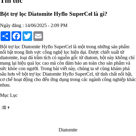
Tin tức
Chất phụ gia tạo cấu trúc
Chất phụ gia bảo quản
Bột trợ lọc Diatomite Hyflo SuperCel là gì?
Chất phụ gia nem giò chả
Chất phụ gia bún mì phở
Chất phụ gia bánh kẹo kem
Ngày đăng : 14/06/2025 - 2:09 PM
Chất phụ gia nước giải khát
Share
Facebook
Twitter
Email
Chất phụ gia xúc xích
Chất phụ gia nước mắm
Chất phụ gia rau củ quả
Bột trợ lọc Diatomite Hyflo SuperCel là một trong những sản phẩm
Chất phụ gia thạch rau câu
nổi bật trong lĩnh vực công nghệ lọc hiện đại. Được chiết xuất từ
Chất phụ gia đậu hũ
diatomite, loại đá trầm tích có nguồn gốc từ diatom, bột này không chỉ
HÓA CHẤT TẨY RỬA
mang lại hiệu quả lọc cao mà còn đảm bảo an toàn cho sản phẩm và
Tẩy rửa công nghiệp
sức khỏe con người. Trong bài viết này, chúng ta sẽ cùng khám phá
Tẩy rửa sinh hoạt
sâu hơn về bột trợ lọc Diatomite Hyflo SuperCel, từ tính chất nổi bật,
Tẩy rửa ô tô xe máy
cơ chế hoạt động cho đến ứng dụng trong các ngành công nghiệp khác
Tẩy cáu cặn đường ống
nhau.
Tẩy rửa khác
Mục Lục
HÓA CHẤT THỦY SẢN
Hóa chất xử lý nước
Men đường ruột
Men vi sinh EM gốc
Bổ sung khoáng chất
Bổ gan và giải độc gan
Phòng và trị bệnh
Diatomite
Bổ sung dinh dưỡng tăng trọng