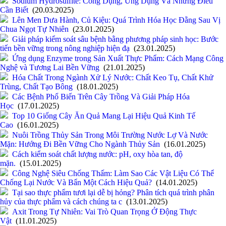
Sodium Hydrosulfite: Công Dụng, Ứng Dụng Và Những Điều
Cần Biết
(20.03.2025)
Lên Men Dưa Hành, Củ Kiệu: Quá Trình Hóa Học Đằng Sau Vị
Chua Ngọt Tự Nhiên
(23.01.2025)
Giải pháp kiểm soát sâu bệnh bằng phương pháp sinh học: Bước
tiến bền vững trong nông nghiệp hiện đạ
(23.01.2025)
Ứng dụng Enzyme trong Sản Xuất Thực Phẩm: Cách Mạng Công
Nghệ và Tương Lai Bền Vững
(21.01.2025)
Hóa Chất Trong Ngành Xử Lý Nước: Chất Keo Tụ, Chất Khử
Trùng, Chất Tạo Bông
(18.01.2025)
Các Bệnh Phổ Biến Trên Cây Trồng Và Giải Pháp Hóa
Học
(17.01.2025)
Top 10 Giống Cây Ăn Quả Mang Lại Hiệu Quả Kinh Tế
Cao
(16.01.2025)
Nuôi Trồng Thủy Sản Trong Môi Trường Nước Lợ Và Nước
Mặn: Hướng Đi Bền Vững Cho Ngành Thủy Sản
(16.01.2025)
Cách kiểm soát chất lượng nước: pH, oxy hòa tan, độ
mặn.
(15.01.2025)
Công Nghệ Siêu Chống Thấm: Làm Sao Các Vật Liệu Có Thể
Chống Lại Nước Và Bẩn Một Cách Hiệu Quả?
(14.01.2025)
Tại sao thực phẩm tươi lại dễ bị hỏng? Phân tích quá trình phân
hủy của thực phẩm và cách chúng ta c
(13.01.2025)
Axit Trong Tự Nhiên: Vai Trò Quan Trọng Ở Động Thực
Vật
(11.01.2025)