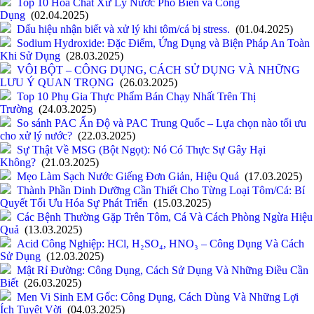
Top 10 Hóa Chất Xử Lý Nước Phổ Biến và Công
Dụng
(02.04.2025)
Dấu hiệu nhận biết và xử lý khi tôm/cá bị stress.
(01.04.2025)
Sodium Hydroxide: Đặc Điểm, Ứng Dụng và Biện Pháp An Toàn
Khi Sử Dụng
(28.03.2025)
VÔI BỘT – CÔNG DỤNG, CÁCH SỬ DỤNG VÀ NHỮNG
LƯU Ý QUAN TRỌNG
(26.03.2025)
Top 10 Phụ Gia Thực Phẩm Bán Chạy Nhất Trên Thị
Trường
(24.03.2025)
So sánh PAC Ấn Độ và PAC Trung Quốc – Lựa chọn nào tối ưu
cho xử lý nước?
(22.03.2025)
Sự Thật Về MSG (Bột Ngọt): Nó Có Thực Sự Gây Hại
Không?
(21.03.2025)
Mẹo Làm Sạch Nước Giếng Đơn Giản, Hiệu Quả
(17.03.2025)
Thành Phần Dinh Dưỡng Cần Thiết Cho Từng Loại Tôm/Cá: Bí
Quyết Tối Ưu Hóa Sự Phát Triển
(15.03.2025)
Các Bệnh Thường Gặp Trên Tôm, Cá Và Cách Phòng Ngừa Hiệu
Quả
(13.03.2025)
Acid Công Nghiệp: HCl, H₂SO₄, HNO₃ – Công Dụng Và Cách
Sử Dụng
(12.03.2025)
Mật Rỉ Đường: Công Dụng, Cách Sử Dụng Và Những Điều Cần
Biết
(26.03.2025)
Men Vi Sinh EM Gốc: Công Dụng, Cách Dùng Và Những Lợi
Ích Tuyệt Vời
(04.03.2025)