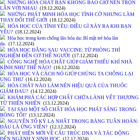
NHỮNG HÓA CHẤT BẠN KHÔNG BAO GIỜ NÊN TRỘN
LẪN VỚI NHAU
(19.12.2024)
NHỮNG PHÁT MINH HÓA HỌC TÌNH CỜ NHƯNG LÀM
THAY ĐỔI THẾ GIỚI
(18.12.2024)
HÓA HỌC CỦA TÌNH YÊU: ĐIỀU GÌ XẢY RA KHI BẠN
YÊU?
(18.12.2024)
Hóa học trong kem chống lão hóa da: Bí mật trẻ hóa làn
da.
(17.12.2024)
HÓA HỌC ĐẰNG SAU VACCINE: TỪ PHÒNG THÍ
NGHIỆM ĐẾN CƠ THỂ NGƯỜI
(17.12.2024)
CÔNG NGHỆ HÓA CHẤT GIÚP GIẢM THIỂU KHÍ NHÀ
KÍNH NHƯ THẾ NÀO?
(16.12.2024)
HÓA HỌC VÀ CÁCH NÓ GIÚP CHÚNG TA CHỐNG LẠI
UNG THƯ
(16.12.2024)
HÓA CHẤT NÀO LÀM NÊN HIỆU QUẢ CỦA THUỐC
GIẢM ĐAU?
(14.12.2024)
KHÁM PHÁ CÁC HỢP CHẤT CHỮA LÀNH VẾT THƯƠNG
TỪ THIÊN NHIÊN
(13.12.2024)
TẠI SAO MỘT SỐ CHẤT HÓA HỌC PHÁT SÁNG TRONG
BÓNG TỐI?
(13.12.2024)
NGUYÊN TỐ KỲ LẠ NHẤT TRONG BẢNG TUẦN HOÀN:
ĐÂU LÀ ỨNG VIÊN?
(12.12.2024)
PHÁT HIỆN MỚI VỀ CẤU TRÚC DNA VÀ TÁC ĐỘNG
ĐẾN NGÀNH Y SINH HỌC
(12.12.2024)