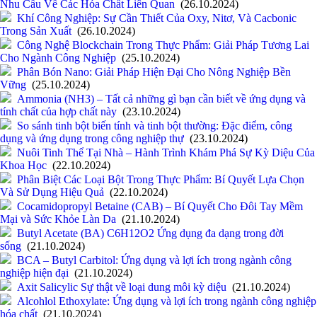
Nhu Cầu Về Các Hóa Chất Liên Quan
(26.10.2024)
Khí Công Nghiệp: Sự Cần Thiết Của Oxy, Nitơ, Và Cacbonic
Trong Sản Xuất
(26.10.2024)
Công Nghệ Blockchain Trong Thực Phẩm: Giải Pháp Tương Lai
Cho Ngành Công Nghiệp
(25.10.2024)
Phân Bón Nano: Giải Pháp Hiện Đại Cho Nông Nghiệp Bền
Vững
(25.10.2024)
Ammonia (NH3) – Tất cả những gì bạn cần biết về ứng dụng và
tính chất của hợp chất này
(23.10.2024)
So sánh tinh bột biến tính và tinh bột thường: Đặc điểm, công
dụng và ứng dụng trong công nghiệp thự
(23.10.2024)
Nuôi Tinh Thể Tại Nhà – Hành Trình Khám Phá Sự Kỳ Diệu Của
Khoa Học
(22.10.2024)
Phân Biệt Các Loại Bột Trong Thực Phẩm: Bí Quyết Lựa Chọn
Và Sử Dụng Hiệu Quả
(22.10.2024)
Cocamidopropyl Betaine (CAB) – Bí Quyết Cho Đôi Tay Mềm
Mại và Sức Khỏe Làn Da
(21.10.2024)
Butyl Acetate (BA) C6H12O2 Ứng dụng đa dạng trong đời
sống
(21.10.2024)
BCA – Butyl Carbitol: Ứng dụng và lợi ích trong ngành công
nghiệp hiện đại
(21.10.2024)
Axit Salicylic Sự thật về loại dung môi kỳ diệu
(21.10.2024)
Alcohlol Ethoxylate: Ứng dụng và lợi ích trong ngành công nghiệp
hóa chất
(21.10.2024)