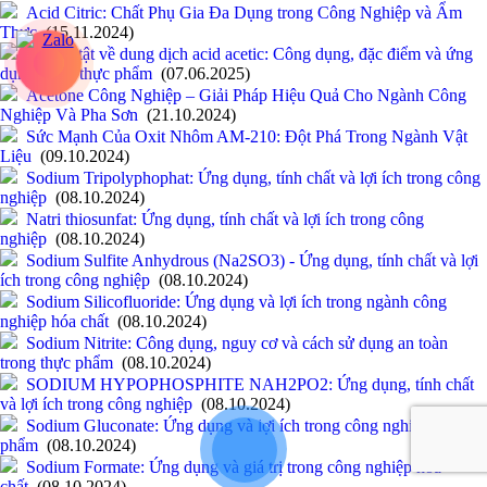
Acid Citric: Chất Phụ Gia Đa Dụng trong Công Nghiệp và Ẩm
Thực
(15.11.2024)
Tất tần tật về dung dịch acid acetic: Công dụng, đặc điểm và ứng
dụng trong thực phẩm
(07.06.2025)
Acetone Công Nghiệp – Giải Pháp Hiệu Quả Cho Ngành Công
Nghiệp Và Pha Sơn
(21.10.2024)
Sức Mạnh Của Oxit Nhôm AM-210: Đột Phá Trong Ngành Vật
Liệu
(09.10.2024)
Sodium Tripolyphophat: Ứng dụng, tính chất và lợi ích trong công
nghiệp
(08.10.2024)
Natri thiosunfat: Ứng dụng, tính chất và lợi ích trong công
nghiệp
(08.10.2024)
Sodium Sulfite Anhydrous (Na2SO3) - Ứng dụng, tính chất và lợi
ích trong công nghiệp
(08.10.2024)
Sodium Silicofluoride: Ứng dụng và lợi ích trong ngành công
nghiệp hóa chất
(08.10.2024)
Sodium Nitrite: Công dụng, nguy cơ và cách sử dụng an toàn
trong thực phẩm
(08.10.2024)
SODIUM HYPOPHOSPHITE NAH2PO2: Ứng dụng, tính chất
và lợi ích trong công nghiệp
(08.10.2024)
Sodium Gluconate: Ứng dụng và lợi ích trong công nghiệp và thực
phẩm
(08.10.2024)
Sodium Formate: Ứng dụng và giá trị trong công nghiệp hóa
chất
(08.10.2024)