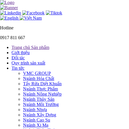
Hotline
0917 811 667
Trang chủ Sản phẩm
Giới thiệu
Đối tác
Quy trình sản xuất
Tin tức
VMC GROUP
Ngành Hóa Chất
Tẩy Rửa Diệt Khuẩn
Ngành Thực Phẩm
Ngành Nông Nghiệp
Ngành Thủy Sản
Ngành Môi Trường
Ngành Nhựa
Ngành Xây Dựng
Ngành Cao Su
Ngành Xi Mạ