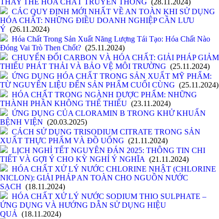
THAY THẾ HÓA CHẤT TRUYỀN THỐNG
(28.11.2024)
CÁC QUY ĐỊNH MỚI NHẤT VỀ AN TOÀN KHI SỬ DỤNG
HÓA CHẤT: NHỮNG ĐIỀU DOANH NGHIỆP CẦN LƯU
Ý
(26.11.2024)
Hóa Chất Trong Sản Xuất Năng Lượng Tái Tạo: Hóa Chất Nào
Đóng Vai Trò Then Chốt?
(25.11.2024)
CHUYỂN ĐỔI CARBON VÀ HÓA CHẤT: GIẢI PHÁP GIẢM
THIỂU PHÁT THẢI VÀ BẢO VỆ MÔI TRƯỜNG
(25.11.2024)
ỨNG DỤNG HÓA CHẤT TRONG SẢN XUẤT MỸ PHẨM:
TỪ NGUYÊN LIỆU ĐẾN SẢN PHẨM CUỐI CÙNG
(25.11.2024)
HÓA CHẤT TRONG NGÀNH DƯỢC PHẨM: NHỮNG
THÀNH PHẦN KHÔNG THỂ THIẾU
(23.11.2024)
ỨNG DỤNG CỦA CLORAMIN B TRONG KHỬ KHUẨN
BỆNH VIỆN
(20.03.2025)
CÁCH SỬ DỤNG TRISODIUM CITRATE TRONG SẢN
XUẤT THỰC PHẨM VÀ ĐỒ UỐNG
(21.11.2024)
LỊCH NGHỈ TẾT NGUYÊN ĐÁN 2025: THÔNG TIN CHI
TIẾT VÀ GỢI Ý CHO KỲ NGHỈ Ý NGHĨA
(21.11.2024)
HÓA CHẤT XỬ LÝ NƯỚC CHLORINE NHẬT (CHLORINE
NICLON): GIẢI PHÁP AN TOÀN CHO NGUỒN NƯỚC
SẠCH
(18.11.2024)
HÓA CHẤT XỬ LÝ NƯỚC SODIUM THIO SULPHATE –
ỨNG DỤNG VÀ HƯỚNG DẪN SỬ DỤNG HIỆU
QUẢ
(18.11.2024)