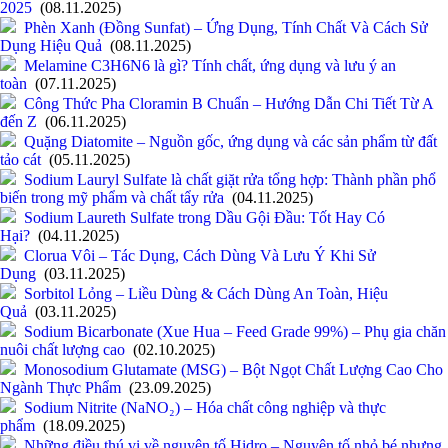
2025
(08.11.2025)
Phèn Xanh (Đồng Sunfat) – Ứng Dụng, Tính Chất Và Cách Sử
Dụng Hiệu Quả
(08.11.2025)
Melamine C3H6N6 là gì? Tính chất, ứng dụng và lưu ý an
toàn
(07.11.2025)
Công Thức Pha Cloramin B Chuẩn – Hướng Dẫn Chi Tiết Từ A
đến Z
(06.11.2025)
Quặng Diatomite – Nguồn gốc, ứng dụng và các sản phẩm từ đất
tảo cát
(05.11.2025)
Sodium Lauryl Sulfate là chất giặt rửa tổng hợp: Thành phần phổ
biến trong mỹ phẩm và chất tẩy rửa
(04.11.2025)
Sodium Laureth Sulfate trong Dầu Gội Đầu: Tốt Hay Có
Hại?
(04.11.2025)
Clorua Vôi – Tác Dụng, Cách Dùng Và Lưu Ý Khi Sử
Dụng
(03.11.2025)
Sorbitol Lỏng – Liều Dùng & Cách Dùng An Toàn, Hiệu
Quả
(03.11.2025)
Sodium Bicarbonate (Xue Hua – Feed Grade 99%) – Phụ gia chăn
nuôi chất lượng cao
(02.10.2025)
Monosodium Glutamate (MSG) – Bột Ngọt Chất Lượng Cao Cho
Ngành Thực Phẩm
(23.09.2025)
Sodium Nitrite (NaNO₂) – Hóa chất công nghiệp và thực
phẩm
(18.09.2025)
Những điều thú vị về nguyên tố Hidro – Nguyên tố nhỏ bé nhưng