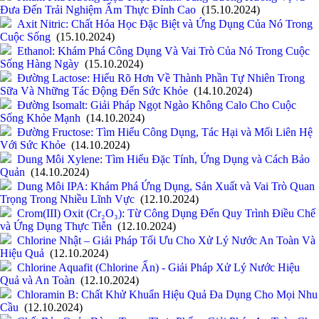
Đưa Đến Trải Nghiệm Ẩm Thực Đỉnh Cao
(15.10.2024)
Axit Nitric: Chất Hóa Học Đặc Biệt và Ứng Dụng Của Nó Trong
Cuộc Sống
(15.10.2024)
Ethanol: Khám Phá Công Dụng Và Vai Trò Của Nó Trong Cuộc
Sống Hàng Ngày
(15.10.2024)
Đường Lactose: Hiểu Rõ Hơn Về Thành Phần Tự Nhiên Trong
Sữa Và Những Tác Động Đến Sức Khỏe
(14.10.2024)
Đường Isomalt: Giải Pháp Ngọt Ngào Không Calo Cho Cuộc
Sống Khỏe Mạnh
(14.10.2024)
Đường Fructose: Tìm Hiểu Công Dụng, Tác Hại và Mối Liên Hệ
Với Sức Khỏe
(14.10.2024)
Dung Môi Xylene: Tìm Hiểu Đặc Tính, Ứng Dụng và Cách Bảo
Quản
(14.10.2024)
Dung Môi IPA: Khám Phá Ứng Dụng, Sản Xuất và Vai Trò Quan
Trọng Trong Nhiều Lĩnh Vực
(12.10.2024)
Crom(III) Oxit (Cr₂O₃): Từ Công Dụng Đến Quy Trình Điều Chế
và Ứng Dụng Thực Tiễn
(12.10.2024)
Chlorine Nhật – Giải Pháp Tối Ưu Cho Xử Lý Nước An Toàn Và
Hiệu Quả
(12.10.2024)
Chlorine Aquafit (Chlorine Ấn) - Giải Pháp Xử Lý Nước Hiệu
Quả và An Toàn
(12.10.2024)
Chloramin B: Chất Khử Khuẩn Hiệu Quả Đa Dụng Cho Mọi Nhu
Cầu
(12.10.2024)