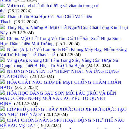
Vai trò của vi chất dinh dưỡng và vitamin trong cơ
thể
(26.12.2024)
Thành Phần Hóa Học Của Sao Chổi Và Thiên
Thạch
(26.12.2024)
Thủy Ngân: Những Bí Mật Chết Người Của Chất Lỏng Kim Loại
Này
(25.12.2024)
Chitin: Một Chất Trong Vỏ Tôm Có Thể Sản Xuất Nhựa Sinh
Học Thân Thiện Môi Trường
(25.12.2024)
Nhôm (Al): Từ Vỏ Lon Soda Đến Khung Máy Bay, Nhôm Đóng
Vai Trò Không Thể Thay Thế
(24.12.2024)
Vàng (Au): Không Chỉ Làm Trang Sức, Vàng Còn Được Sử
Dụng Trong Thiết Bị Điện Tử Và Chữa Bệnh
(24.12.2024)
NHỮNG NGUYÊN TỐ "HIẾM" NHẤT VÀ ỨNG DỤNG
CỦA CHÚNG
(23.12.2024)
HÓA CHẤT NÀO GIÚP BỀ MẶT CHỐNG THẤM HOÀN
HẢO?
(23.12.2024)
HÓA HỌC ĐẰNG SAU SON MÔI LÂU TRÔI VÀ BỀN
MÀU: CÔNG NGHỆ MỚI VÀ CÁC YẾU TỐ QUYẾT
ĐỊNH
(23.12.2024)
LỚP PHỦ CHỐNG TRẦY XƯỚC CHO XE HƠI ĐƯỢC TẠO
RA NHƯ THẾ NÀO?
(20.12.2024)
CHẤT CHỐNG NẮNG SPF HOẠT ĐỘNG NHƯ THẾ NÀO
ĐỂ BẢO VỆ DA?
(19.12.2024)