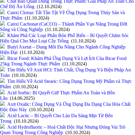
Chất Bảo Quản Dùng Trong Thực Phẩm: Giải Pháp An Toàn Cho
Chế Độ Ăn Uống
(12.10.2024)
Canxi Clorua: Tất Tần Tật Về Ứng Dụng Trong Thủy Sản và
Thực Phẩm
(11.10.2024)
Canxi Cacbonat (CaCO3) – Thành Phần Vạn Năng Trong Đời
Sống và Công Nghiệp
(11.10.2024)
Khám Phá Các Loại Phân Bón Phổ Biến – Bí Quyết Chăm Sóc
Hiệu Quả Cho Mọi Loại Cây Trồng
(11.10.2024)
Butyl Axetat – Dung Môi Đa Năng Cho Ngành Công Nghiệp
Hiện Đại
(11.10.2024)
Bicar Food: Khám Phá Ứng Dụng Và Lợi Ích Của Bicar Food
25kg Trong Ngành Thực Phẩm
(11.10.2024)
Tìm Hiểu Về Axit HCl: Tính Chất, Ứng Dụng Và Biện Pháp An
Toàn
(10.10.2024)
Tìm Hiểu Về Acid Stearic: Công Dụng Trong Mỹ Phẩm và Thực
Phẩm
(10.10.2024)
Acid Sorbic: Bí Quyết Giữ Thực Phẩm An Toàn và Bền
Lâu
(14.06.2025)
Axit Oxalic: Công Dụng Và Ứng Dụng Đa Dạng Của Hóa Chất
Độc Đáo Này
(10.10.2024)
Acid Lactic – Bí Quyết Cho Làn Da Sáng Mịn Từ Bên
Trong
(10.10.2024)
Acid Hydrofluoric – Hoá Chất Độc Hại Nhưng Đóng Vai Trò
Quan Trọng Trong Công Nghiệp
(10.10.2024)