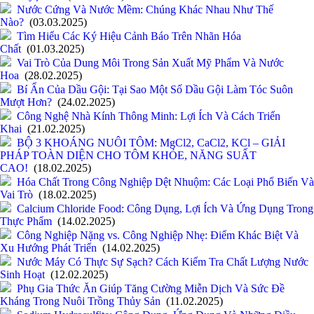
Nước Cứng Và Nước Mềm: Chúng Khác Nhau Như Thế
Nào?
(03.03.2025)
Tìm Hiểu Các Ký Hiệu Cảnh Báo Trên Nhãn Hóa
Chất
(01.03.2025)
Vai Trò Của Dung Môi Trong Sản Xuất Mỹ Phẩm Và Nước
Hoa
(28.02.2025)
Bí Ẩn Của Dầu Gội: Tại Sao Một Số Dầu Gội Làm Tóc Suôn
Mượt Hơn?
(24.02.2025)
Công Nghệ Nhà Kính Thông Minh: Lợi Ích Và Cách Triển
Khai
(21.02.2025)
BỘ 3 KHOÁNG NUÔI TÔM: MgCl2, CaCl2, KCl – GIẢI
PHÁP TOÀN DIỆN CHO TÔM KHỎE, NĂNG SUẤT
CAO!
(18.02.2025)
Hóa Chất Trong Công Nghiệp Dệt Nhuộm: Các Loại Phổ Biến Và
Vai Trò
(18.02.2025)
Calcium Chloride Food: Công Dụng, Lợi Ích Và Ứng Dụng Trong
Thực Phẩm
(14.02.2025)
Công Nghiệp Nặng vs. Công Nghiệp Nhẹ: Điểm Khác Biệt Và
Xu Hướng Phát Triển
(14.02.2025)
Nước Máy Có Thực Sự Sạch? Cách Kiểm Tra Chất Lượng Nước
Sinh Hoạt
(12.02.2025)
Phụ Gia Thức Ăn Giúp Tăng Cường Miễn Dịch Và Sức Đề
Kháng Trong Nuôi Trồng Thủy Sản
(11.02.2025)