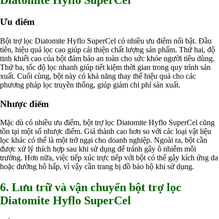
Diatomite Hyflo SuperCel
Ưu điểm
Bột trợ lọc Diatomite Hyflo SuperCel có nhiều ưu điểm nổi bật. Đầu
tiên, hiệu quả lọc cao giúp cải thiện chất lượng sản phẩm. Thứ hai, độ
tinh khiết cao của bột đảm bảo an toàn cho sức khỏe người tiêu dùng.
Thứ ba, tốc độ lọc nhanh giúp tiết kiệm thời gian trong quy trình sản
xuất. Cuối cùng, bột này có khả năng thay thế hiệu quả cho các
phương pháp lọc truyền thống, giúp giảm chi phí sản xuất.
Nhược điểm
Mặc dù có nhiều ưu điểm, bột trợ lọc Diatomite Hyflo SuperCel cũng
tồn tại một số nhược điểm. Giá thành cao hơn so với các loại vật liệu
lọc khác có thể là một trở ngại cho doanh nghiệp. Ngoài ra, bột cần
được xử lý thích hợp sau khi sử dụng để tránh gây ô nhiễm môi
trường. Hơn nữa, việc tiếp xúc trực tiếp với bột có thể gây kích ứng da
hoặc đường hô hấp, vì vậy cần trang bị đồ bảo hộ khi sử dụng.
6. Lưu trữ và vận chuyển bột trợ lọc
Diatomite Hyflo SuperCel