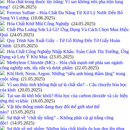
Hóa chất trong thuốc tẩy trắng: Vì sao không nên pha trộn lung
tung?
(12.06.2025)
Ferrous Sulfate – Hóa Chất Đa Năng Từ Xử Lý Nước Đến Bổ
Sung Vi Lượng
(10.06.2025)
Hóa Chất Khử Mùi Công Nghiệp
(24.05.2025)
Chất Pha Loãng Sơn Là Gì? Ứng Dụng Và Cách Chọn Mua Hiệu
Quả
(24.05.2025)
Quy Trình Sản Xuất Giấy – Từ Gỗ Rừng Đến Tờ Giấy Hoàn
Chỉnh
(23.05.2025)
Hóa Chất Công Nghiệp Nhập Khẩu: Toàn Cảnh Thị Trường, Ứng
Dụng và Lưu Ý Khi Mua
(23.05.2025)
Methylene Chloride (MC) – Hóa chất mạnh mẽ phía sau ngành
công nghiệp sơn, tẩy rửa và dược phẩm
(22.05.2025)
Khí Heli, Neon, Argon: Những “siêu anh hùng thầm lặng” trong
cuộc sống
(21.05.2025)
Vì sao thủy tinh không thật sự là chất rắn? – Câu chuyện hóa học
của kính
(20.05.2025)
Tại sao đá khô bốc khói? Hóa học của carbon dioxide và các hiệu
ứng thú vị khác
(16.05.2025)
Vật liệu thông minh đang thay đổi thế giới như thế
nào?
(15.05.2025)
Sự thật về “chất tẩy trắng” – Không phải cái gì trắng cũng
độc!
(14.05.2025)
Sự thật về mỹ phẩm: Những hóa chất khiến da bạn đẹp lên từng