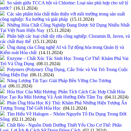
So sánh giữa TCCA bột và Chlorine: Loại nào phù hợp cho xử lý
nước?
(16.11.2024)
Các sản phẩm hóa chất thân thiện với môi trường trong sản xuất
công nghiệp: Xu hướng và giải pháp
(15.11.2024)
Những Hóa Chất Công Nghiệp Đang Được Sử Dụng Nhiều Nhất
Tại Việt Nam Hiện Nay
(15.11.2024)
Phân biệt các loại chất tẩy rửa công nghiệp: Cloramin B, Javen, và
các chất thay thế
(15.11.2024)
Ứng dụng của Công nghệ AI và Tự động hóa trong Quản lý và
Kiểm soát Hóa chất
(14.11.2024)
Enzyme – Chất Xúc Tác Sinh Học Trong Cơ Thể: Khám Phá Vai
Trò Và Ứng Dụng
(08.11.2024)
Polymers (Polyme): Ứng Dụng, Cấu Trúc và Vai Trò Trong Cuộc
Sống Hiện Đại
(06.11.2024)
Năng Lượng Tái Tạo: Giải Pháp Bền Vững Cho Tương
Lai
(06.11.2024)
Hóa Học Của Mùi Hương: Phân Tích Cách Các Hợp Chất Hóa
Học Tạo Ra Mùi Hương Và Ảnh Hưởng Đến Tâm Trạ
(04.11.2024)
Phản Ứng Hóa Học Kỳ Thú: Khám Phá Những Hiện Tượng Ấn
Tượng Trong Thế Giới Hóa Học
(04.11.2024)
Tìm Hiểu Về Halogen – Nhóm Nguyên Tố Đa Dụng Trong Đời
Sống
(02.11.2024)
Chất Béo - Nguồn Dinh Dưỡng Thiết Yếu Cho Cơ Thể: Phân
Loại, Lợi Ích & Cách Sử Dụng Đúng Cách
(02.11.2024)