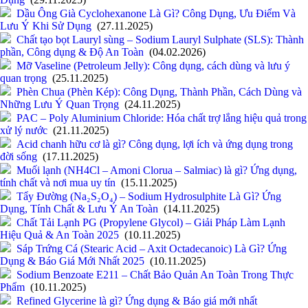
Dầu Ông Già Cyclohexanone Là Gì? Công Dụng, Ưu Điểm Và
Lưu Ý Khi Sử Dụng
(27.11.2025)
Chất tạo bọt Lauryl sùng – Sodium Lauryl Sulphate (SLS): Thành
phần, Công dụng & Độ An Toàn
(04.02.2026)
Mỡ Vaseline (Petroleum Jelly): Công dụng, cách dùng và lưu ý
quan trọng
(25.11.2025)
Phèn Chua (Phèn Kép): Công Dụng, Thành Phần, Cách Dùng và
Những Lưu Ý Quan Trọng
(24.11.2025)
PAC – Poly Aluminium Chloride: Hóa chất trợ lắng hiệu quả trong
xử lý nước
(21.11.2025)
Acid chanh hữu cơ là gì? Công dụng, lợi ích và ứng dụng trong
đời sống
(17.11.2025)
Muối lạnh (NH4Cl – Amoni Clorua – Salmiac) là gì? Ứng dụng,
tính chất và nơi mua uy tín
(15.11.2025)
Tẩy Đường (Na₂S₂O₄) – Sodium Hydrosulphite Là Gì? Ứng
Dụng, Tính Chất & Lưu Ý An Toàn
(14.11.2025)
Chất Tải Lạnh PG (Propylene Glycol) – Giải Pháp Làm Lạnh
Hiệu Quả & An Toàn 2025
(10.11.2025)
Sáp Trứng Cá (Stearic Acid – Axit Octadecanoic) Là Gì? Ứng
Dụng & Báo Giá Mới Nhất 2025
(10.11.2025)
Sodium Benzoate E211 – Chất Bảo Quản An Toàn Trong Thực
Phẩm
(10.11.2025)
Refined Glycerine là gì? Ứng dụng & Báo giá mới nhất