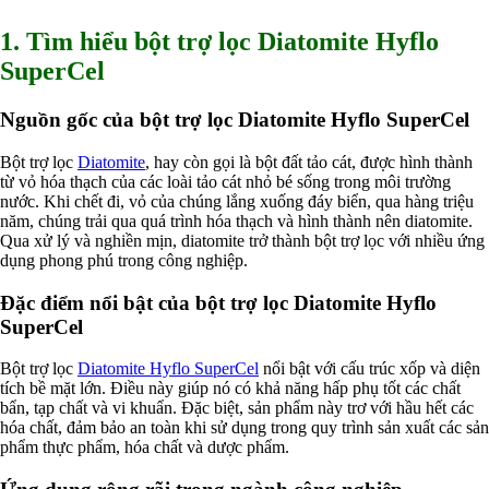
Hấp thụ khí độc Yucca
HÓA CHẤT XỬ LÝ NƯỚC
1. Tìm hiểu bột trợ lọc Diatomite Hyflo
Xử lý nước hồ bơi
SuperCel
Xử lý nước sinh hoạt
Xử lý nước thải
Xử lý nước giếng khoan
Nguồn gốc của bột trợ lọc Diatomite Hyflo SuperCel
Xử lý nước khác
DUNG MÔI CÔNG NGHIỆP
Bột trợ lọc
Diatomite
, hay còn gọi là bột đất tảo cát, được hình thành
Pha sơn nước
từ vỏ hóa thạch của các loài tảo cát nhỏ bé sống trong môi trường
Pha sơn epoxy
nước. Khi chết đi, vỏ của chúng lắng xuống đáy biển, qua hàng triệu
Pha sơn dầu
năm, chúng trải qua quá trình hóa thạch và hình thành nên diatomite.
Pha sơn tĩnh điện
Qua xử lý và nghiền mịn, diatomite trở thành bột trợ lọc với nhiều ứng
Dung môi khác
dụng phong phú trong công nghiệp.
HƯƠNG LIỆU TINH DẦU
HÓA CHẤT CÔNG NGHIỆP
Đặc điểm nổi bật của bột trợ lọc Diatomite Hyflo
Axit
SuperCel
Hóa chất khác
Kiềm
Muối
Bột trợ lọc
Diatomite Hyflo SuperCel
nổi bật với cấu trúc xốp và diện
Kim loại màu
tích bề mặt lớn. Điều này giúp nó có khả năng hấp phụ tốt các chất
Oxit kim loại
bẩn, tạp chất và vi khuẩn. Đặc biệt, sản phẩm này trơ với hầu hết các
HÓA CHẤT THÍ NGHIỆM
hóa chất, đảm bảo an toàn khi sử dụng trong quy trình sản xuất các sản
Hóa chất thí nghiệm
phẩm thực phẩm, hóa chất và dược phẩm.
Thiết bị phòng thí nghiệm
HÓA CHẤT NÔNG NGHIỆP