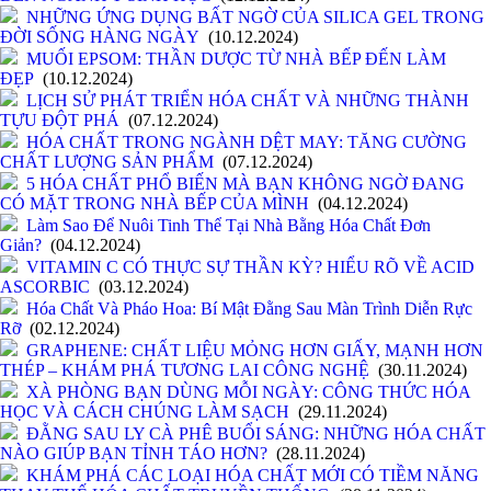
NHỮNG ỨNG DỤNG BẤT NGỜ CỦA SILICA GEL TRONG
ĐỜI SỐNG HÀNG NGÀY
(10.12.2024)
MUỐI EPSOM: THẦN DƯỢC TỪ NHÀ BẾP ĐẾN LÀM
ĐẸP
(10.12.2024)
LỊCH SỬ PHÁT TRIỂN HÓA CHẤT VÀ NHỮNG THÀNH
TỰU ĐỘT PHÁ
(07.12.2024)
HÓA CHẤT TRONG NGÀNH DỆT MAY: TĂNG CƯỜNG
CHẤT LƯỢNG SẢN PHẨM
(07.12.2024)
5 HÓA CHẤT PHỔ BIẾN MÀ BẠN KHÔNG NGỜ ĐANG
CÓ MẶT TRONG NHÀ BẾP CỦA MÌNH
(04.12.2024)
Làm Sao Để Nuôi Tinh Thể Tại Nhà Bằng Hóa Chất Đơn
Giản?
(04.12.2024)
VITAMIN C CÓ THỰC SỰ THẦN KỲ? HIỂU RÕ VỀ ACID
ASCORBIC
(03.12.2024)
Hóa Chất Và Pháo Hoa: Bí Mật Đằng Sau Màn Trình Diễn Rực
Rỡ
(02.12.2024)
GRAPHENE: CHẤT LIỆU MỎNG HƠN GIẤY, MẠNH HƠN
THÉP – KHÁM PHÁ TƯƠNG LAI CÔNG NGHỆ
(30.11.2024)
XÀ PHÒNG BẠN DÙNG MỖI NGÀY: CÔNG THỨC HÓA
HỌC VÀ CÁCH CHÚNG LÀM SẠCH
(29.11.2024)
ĐẰNG SAU LY CÀ PHÊ BUỔI SÁNG: NHỮNG HÓA CHẤT
NÀO GIÚP BẠN TỈNH TÁO HƠN?
(28.11.2024)
KHÁM PHÁ CÁC LOẠI HÓA CHẤT MỚI CÓ TIỀM NĂNG