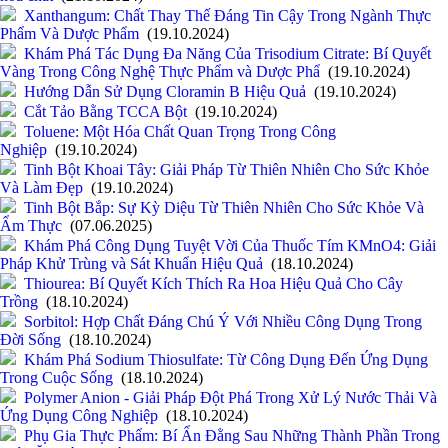
Xanthangum: Chất Thay Thế Đáng Tin Cậy Trong Ngành Thực
Phẩm Và Dược Phẩm
(19.10.2024)
Khám Phá Tác Dụng Đa Năng Của Trisodium Citrate: Bí Quyết
Vàng Trong Công Nghệ Thực Phẩm và Dược Phẩ
(19.10.2024)
Hướng Dẫn Sử Dụng Cloramin B Hiệu Quả
(19.10.2024)
Cắt Tảo Bằng TCCA Bột
(19.10.2024)
Toluene: Một Hóa Chất Quan Trọng Trong Công
Nghiệp
(19.10.2024)
Tinh Bột Khoai Tây: Giải Pháp Từ Thiên Nhiên Cho Sức Khỏe
Và Làm Đẹp
(19.10.2024)
Tinh Bột Bắp: Sự Kỳ Diệu Từ Thiên Nhiên Cho Sức Khỏe Và
Ẩm Thực
(07.06.2025)
Khám Phá Công Dụng Tuyệt Vời Của Thuốc Tím KMnO4: Giải
Pháp Khử Trùng và Sát Khuẩn Hiệu Quả
(18.10.2024)
Thiourea: Bí Quyết Kích Thích Ra Hoa Hiệu Quả Cho Cây
Trồng
(18.10.2024)
Sorbitol: Hợp Chất Đáng Chú Ý Với Nhiều Công Dụng Trong
Đời Sống
(18.10.2024)
Khám Phá Sodium Thiosulfate: Từ Công Dụng Đến Ứng Dụng
Trong Cuộc Sống
(18.10.2024)
Polymer Anion - Giải Pháp Đột Phá Trong Xử Lý Nước Thải Và
Ứng Dụng Công Nghiệp
(18.10.2024)
Phụ Gia Thực Phẩm: Bí Ẩn Đằng Sau Những Thành Phần Trong