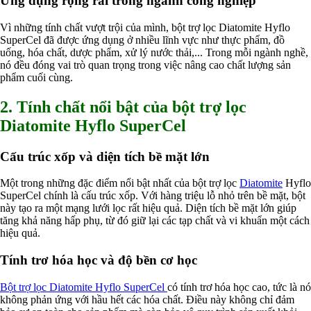
Ứng dụng rộng rãi trong ngành công nghiệp
Nguyên liệu phân bón
Chế phẩm sinh học
Vì những tính chất vượt trội của mình, bột trợ lọc Diatomite Hyflo
Nguyên liệu chăn nuôi
SuperCel đã được ứng dụng ở nhiều lĩnh vực như thực phẩm, đồ
HÓA CHẤT XÂY DỰNG
uống, hóa chất, dược phẩm, xử lý nước thải,... Trong mỗi ngành nghề,
Chống thấm sika
nó đều đóng vai trò quan trọng trong việc nâng cao chất lượng sản
Silicone Dow Corning
phẩm cuối cùng.
Silicone KCC
Silicone Apollo
2. Tính chất nổi bật của bột trợ lọc
Silicone Kingbond
Silicone Shinetsu
Diatomite Hyflo SuperCel
Keo Silicone
Hóa chất khác
Cấu trúc xốp và diện tích bề mặt lớn
Giới Thiệu
Đối tác
Một trong những đặc điểm nổi bật nhất của bột trợ lọc
Diatomite
Hyflo
Quy trình sản xuất
SuperCel chính là cấu trúc xốp. Với hàng triệu lỗ nhỏ trên bề mặt, bột
Tin tức
này tạo ra một mạng lưới lọc rất hiệu quả. Diện tích bề mặt lớn giúp
VMC GROUP
tăng khả năng hấp phụ, từ đó giữ lại các tạp chất và vi khuẩn một cách
Ngành Hóa Chất
hiệu quả.
Tẩy Rửa Diệt Khuẩn
Ngành Thực Phẩm
Tính trơ hóa học và độ bền cơ học
Ngành Nông Nghiệp
Ngành Thủy Sản
Ngành Môi Trường
Bột trợ lọc Diatomite Hyflo SuperCel
có tính trơ hóa học cao, tức là nó
Ngành Nhựa
không phản ứng với hầu hết các hóa chất. Điều này không chỉ đảm
Ngành Xây Dựng