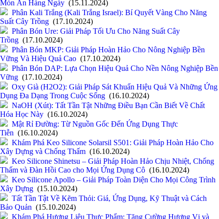
Món Ăn Hàng Ngày
(15.11.2024)
Phân Kali Trắng (Kali Trắng Israel): Bí Quyết Vàng Cho Năng
Suất Cây Trồng
(17.10.2024)
Phân Bón Ure: Giải Pháp Tối Ưu Cho Năng Suất Cây
Trồng
(17.10.2024)
Phân Bón MKP: Giải Pháp Hoàn Hảo Cho Nông Nghiệp Bền
Vững Và Hiệu Quả Cao
(17.10.2024)
Phân Bón DAP: Lựa Chọn Hiệu Quả Cho Nền Nông Nghiệp Bền
Vững
(17.10.2024)
Oxy Già (H2O2): Giải Pháp Sát Khuẩn Hiệu Quả Và Những Ứng
Dụng Đa Dạng Trong Cuộc Sống
(16.10.2024)
NaOH (Xút): Tất Tần Tật Những Điều Bạn Cần Biết Về Chất
Hóa Học Này
(16.10.2024)
Mật Rỉ Đường: Từ Nguồn Gốc Đến Ứng Dụng Thực
Tiễn
(16.10.2024)
Khám Phá Keo Silicone Solarsil S501: Giải Pháp Hoàn Hảo Cho
Xây Dựng và Chống Thấm
(16.10.2024)
Keo Silicone Shinetsu – Giải Pháp Hoàn Hảo Chịu Nhiệt, Chống
Thấm và Đàn Hồi Cao cho Mọi Ứng Dụng Cô
(16.10.2024)
Keo Silicone Apollo – Giải Pháp Toàn Diện Cho Mọi Công Trình
Xây Dựng
(15.10.2024)
Tất Tần Tật Về Kẽm Thỏi: Giá, Ứng Dụng, Kỹ Thuật và Cách
Bảo Quản
(15.10.2024)
Khám Phá Hương Liệu Thực Phẩm: Tăng Cường Hương Vị và