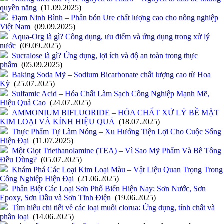
quyền năng
(11.09.2025)
Đạm Ninh Bình – Phân bón Ure chất lượng cao cho nông nghiệp
Việt Nam
(09.09.2025)
Aqua-Org là gì? Công dụng, ưu điểm và ứng dụng trong xử lý
nước
(09.09.2025)
Sucralose là gì? Ứng dụng, lợi ích và độ an toàn trong thực
phẩm
(05.09.2025)
Baking Soda Mỹ – Sodium Bicarbonate chất lượng cao từ Hoa
Kỳ
(25.07.2025)
Sulfamic Acid – Hóa Chất Làm Sạch Công Nghiệp Mạnh Mẽ,
Hiệu Quả Cao
(24.07.2025)
AMMONIUM BIFLUORIDE – HÓA CHẤT XỬ LÝ BỀ MẶT
KIM LOẠI VÀ KÍNH HIỆU QUẢ
(18.07.2025)
Thực Phẩm Tự Làm Nóng – Xu Hướng Tiện Lợi Cho Cuộc Sống
Hiện Đại
(11.07.2025)
Một Giọt Triethanolamine (TEA) – Vì Sao Mỹ Phẩm Và Bê Tông
Đều Dùng?
(05.07.2025)
Khám Phá Các Loại Kim Loại Màu – Vật Liệu Quan Trọng Trong
Công Nghiệp Hiện Đại
(21.06.2025)
Phân Biệt Các Loại Sơn Phổ Biến Hiện Nay: Sơn Nước, Sơn
Epoxy, Sơn Dầu và Sơn Tĩnh Điện
(19.06.2025)
Tìm hiểu chi tiết về các loại muối clorua: Ứng dụng, tính chất và
phân loại
(14.06.2025)