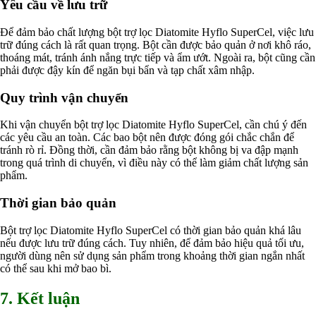
Yêu cầu về lưu trữ
Để đảm bảo chất lượng bột trợ lọc Diatomite Hyflo SuperCel, việc lưu
trữ đúng cách là rất quan trọng. Bột cần được bảo quản ở nơi khô ráo,
thoáng mát, tránh ánh nắng trực tiếp và ẩm ướt. Ngoài ra, bột cũng cần
phải được đậy kín để ngăn bụi bẩn và tạp chất xâm nhập.
Quy trình vận chuyển
Khi vận chuyển bột trợ lọc Diatomite Hyflo SuperCel, cần chú ý đến
các yêu cầu an toàn. Các bao bột nên được đóng gói chắc chắn để
tránh rò rỉ. Đồng thời, cần đảm bảo rằng bột không bị va đập mạnh
trong quá trình di chuyển, vì điều này có thể làm giảm chất lượng sản
phẩm.
Thời gian bảo quản
Bột trợ lọc Diatomite Hyflo SuperCel có thời gian bảo quản khá lâu
nếu được lưu trữ đúng cách. Tuy nhiên, để đảm bảo hiệu quả tối ưu,
người dùng nên sử dụng sản phẩm trong khoảng thời gian ngắn nhất
có thể sau khi mở bao bì.
7. Kết luận