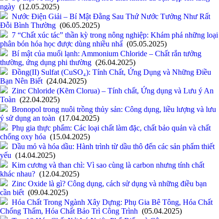
ngày
(12.05.2025)
Nước Điện Giải – Bí Mật Đằng Sau Thứ Nước Tưởng Như Rất
Đỗi Bình Thường
(06.05.2025)
7 “Chất xúc tác” thần kỳ trong nông nghiệp: Khám phá những loại
phân bón hóa học được dùng nhiều nhấ
(05.05.2025)
Bí mật của muối lạnh: Ammonium Chloride – Chất rắn tưởng
thường, ứng dụng phi thường
(26.04.2025)
Đồng(II) Sulfat (CuSO₄): Tính Chất, Ứng Dụng và Những Điều
Bạn Nên Biết
(24.04.2025)
Zinc Chloride (Kẽm Clorua) – Tính chất, Ứng dụng và Lưu ý An
Toàn
(22.04.2025)
Bronopol trong nuôi trồng thủy sản: Công dụng, liều lượng và lưu
ý sử dụng an toàn
(17.04.2025)
Phụ gia thực phẩm: Các loại chất làm đặc, chất bảo quản và chất
chống oxy hóa
(15.04.2025)
Dầu mỏ và hóa dầu: Hành trình từ dầu thô đến các sản phẩm thiết
yếu
(14.04.2025)
Kim cương và than chì: Vì sao cùng là carbon nhưng tính chất
khác nhau?
(12.04.2025)
Zinc Oxide là gì? Công dụng, cách sử dụng và những điều bạn
cần biết
(09.04.2025)
Hóa Chất Trong Ngành Xây Dựng: Phụ Gia Bê Tông, Hóa Chất
Chống Thấm, Hóa Chất Bảo Trì Công Trình
(05.04.2025)