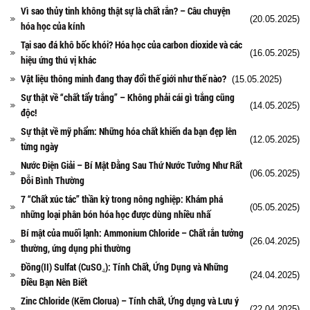
Vì sao thủy tinh không thật sự là chất rắn? – Câu chuyện
(20.05.2025)
hóa học của kính
Tại sao đá khô bốc khói? Hóa học của carbon dioxide và các
(16.05.2025)
hiệu ứng thú vị khác
Vật liệu thông minh đang thay đổi thế giới như thế nào?
(15.05.2025)
Sự thật về “chất tẩy trắng” – Không phải cái gì trắng cũng
(14.05.2025)
độc!
Sự thật về mỹ phẩm: Những hóa chất khiến da bạn đẹp lên
(12.05.2025)
từng ngày
Nước Điện Giải – Bí Mật Đằng Sau Thứ Nước Tưởng Như Rất
(06.05.2025)
Đỗi Bình Thường
7 “Chất xúc tác” thần kỳ trong nông nghiệp: Khám phá
(05.05.2025)
những loại phân bón hóa học được dùng nhiều nhấ
Bí mật của muối lạnh: Ammonium Chloride – Chất rắn tưởng
(26.04.2025)
thường, ứng dụng phi thường
Đồng(II) Sulfat (CuSO₄): Tính Chất, Ứng Dụng và Những
(24.04.2025)
Điều Bạn Nên Biết
Zinc Chloride (Kẽm Clorua) – Tính chất, Ứng dụng và Lưu ý
(22.04.2025)