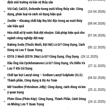
định môi trường và bảo vệ thủy sản
Vôi CaO, CaCO3, Dolomite trong nuôi trồng thủy sản: Công
(10.04.2026)
dụng, phân loại và cách sử dụng hiệu quả
Zeolite – Khoáng chất hấp thụ khí độc trong ao nuôi thủy
(09.04.2026)
sản hiệu quả
Hóa chất xử lý nước thải dệt nhuộm: Giải pháp hiệu quả cho
(07.04.2026)
ngành công nghiệp dệt may
Baking Soda (Thuốc Muối, Bột Nở) Là Gì? Công Dụng, Cách
(05.12.2025)
Dùng và Lưu Ý Quan Trọng
EDTA 2 Muối (EDTA 2Na) Là Gì? Công Dụng, Ứng Dụng
(29.11.2025)
Dầu Ông Già Cyclohexanone Là Gì? Công Dụng, Ưu Điểm Và
(27.11.2025)
Lưu Ý Khi Sử Dụng
Chất tạo bọt Lauryl sùng – Sodium Lauryl Sulphate (SLS):
(04.02.2026)
Thành phần, Công dụng & Độ An Toàn
Mỡ Vaseline (Petroleum Jelly): Công dụng, cách dùng và lưu
(25.11.2025)
ý quan trọng
Phèn Chua (Phèn Kép): Công Dụng, Thành Phần, Cách Dùng
(24.11.2025)
và Những Lưu Ý Quan Trọng