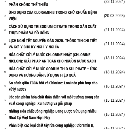
(23.11.2024)
PHẦN KHÔNG THỂ THIẾU
ỨNG DỤNG CỦA CLORAMIN B TRONG KHỬ KHUẨN BỆNH
(20.03.2025)
VIỆN
CÁCH SỬ DỤNG TRISODIUM CITRATE TRONG SẢN XUẤT
(21.11.2024)
THỰC PHẨM VÀ ĐỒ UỐNG
LỊCH NGHỈ TẾT NGUYÊN ĐÁN 2025: THÔNG TIN CHI TIẾT
(21.11.2024)
VÀ GỢI Ý CHO KỲ NGHỈ Ý NGHĨA
HÓA CHẤT XỬ LÝ NƯỚC CHLORINE NHẬT (CHLORINE
(18.11.2024)
NICLON): GIẢI PHÁP AN TOÀN CHO NGUỒN NƯỚC SẠCH
HÓA CHẤT XỬ LÝ NƯỚC SODIUM THIO SULPHATE – ỨNG
(18.11.2024)
DỤNG VÀ HƯỚNG DẪN SỬ DỤNG HIỆU QUẢ
So sánh giữa TCCA bột và Chlorine: Loại nào phù hợp cho
(16.11.2024)
xử lý nước?
Các sản phẩm hóa chất thân thiện với môi trường trong sản
(15.11.2024)
xuất công nghiệp: Xu hướng và giải pháp
Những Hóa Chất Công Nghiệp Đang Được Sử Dụng Nhiều
(15.11.2024)
Nhất Tại Việt Nam Hiện Nay
Phân biệt các loại chất tẩy rửa công nghiệp: Cloramin B,
(15.11.2024)