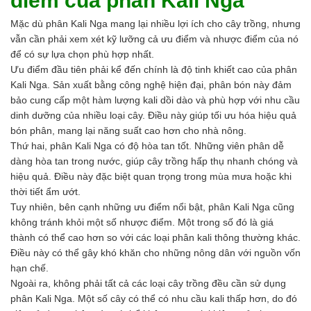
điểm của phân Kali Nga
Axit
Hóa chất khác
Mặc dù phân Kali Nga mang lại nhiều lợi ích cho cây trồng, nhưng
Kiềm
vẫn cần phải xem xét kỹ lưỡng cả ưu điểm và nhược điểm của nó
Muối
để có sự lựa chọn phù hợp nhất.
Kim loại màu
Ưu điểm đầu tiên phải kể đến chính là độ tinh khiết cao của phân
Oxit kim loại
Kali Nga. Sản xuất bằng công nghệ hiện đại, phân bón này đảm
HÓA CHẤT THÍ NGHIỆM
bảo cung cấp một hàm lượng kali dồi dào và phù hợp với nhu cầu
Hóa chất thí nghiệm
dinh dưỡng của nhiều loại cây. Điều này giúp tối ưu hóa hiệu quả
Thiết bị phòng thí nghiệm
bón phân, mang lại năng suất cao hơn cho nhà nông.
HÓA CHẤT NÔNG NGHIỆP
Thứ hai, phân Kali Nga có độ hòa tan tốt. Những viên phân dễ
Nguyên liệu phân bón
dàng hòa tan trong nước, giúp cây trồng hấp thụ nhanh chóng và
Chế phẩm sinh học
hiệu quả. Điều này đặc biệt quan trọng trong mùa mưa hoặc khi
Nguyên liệu chăn nuôi
thời tiết ẩm ướt.
HÓA CHẤT XÂY DỰNG
Tuy nhiên, bên cạnh những ưu điểm nổi bật, phân Kali Nga cũng
Chống thấm sika
không tránh khỏi một số nhược điểm. Một trong số đó là giá
Silicone Dow Corning
thành có thể cao hơn so với các loại phân kali thông thường khác.
Silicone KCC
Điều này có thể gây khó khăn cho những nông dân với nguồn vốn
Silicone Apollo
hạn chế.
Silicone Kingbond
Ngoài ra, không phải tất cả các loại cây trồng đều cần sử dụng
Silicone Shinetsu
phân Kali Nga. Một số cây có thể có nhu cầu kali thấp hơn, do đó
Keo Silicone