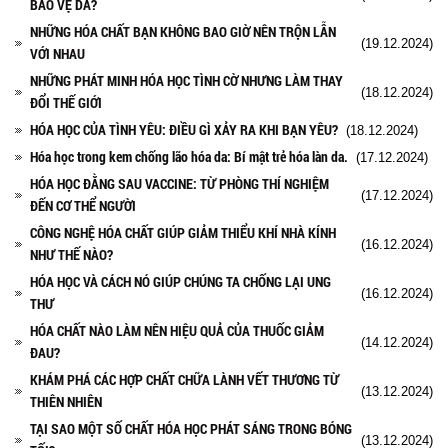
BẢO VỆ DA?
NHỮNG HÓA CHẤT BẠN KHÔNG BAO GIỜ NÊN TRỘN LẪN
(19.12.2024)
VỚI NHAU
NHỮNG PHÁT MINH HÓA HỌC TÌNH CỜ NHƯNG LÀM THAY
(18.12.2024)
ĐỔI THẾ GIỚI
HÓA HỌC CỦA TÌNH YÊU: ĐIỀU GÌ XẢY RA KHI BẠN YÊU?
(18.12.2024)
Hóa học trong kem chống lão hóa da: Bí mật trẻ hóa làn da.
(17.12.2024)
HÓA HỌC ĐẰNG SAU VACCINE: TỪ PHÒNG THÍ NGHIỆM
(17.12.2024)
ĐẾN CƠ THỂ NGƯỜI
CÔNG NGHỆ HÓA CHẤT GIÚP GIẢM THIỂU KHÍ NHÀ KÍNH
(16.12.2024)
NHƯ THẾ NÀO?
HÓA HỌC VÀ CÁCH NÓ GIÚP CHÚNG TA CHỐNG LẠI UNG
(16.12.2024)
THƯ
HÓA CHẤT NÀO LÀM NÊN HIỆU QUẢ CỦA THUỐC GIẢM
(14.12.2024)
ĐAU?
KHÁM PHÁ CÁC HỢP CHẤT CHỮA LÀNH VẾT THƯƠNG TỪ
(13.12.2024)
THIÊN NHIÊN
TẠI SAO MỘT SỐ CHẤT HÓA HỌC PHÁT SÁNG TRONG BÓNG
(13.12.2024)