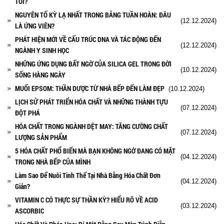
TỐI?
NGUYÊN TỐ KỲ LẠ NHẤT TRONG BẢNG TUẦN HOÀN: ĐÂU
(12.12.2024)
LÀ ỨNG VIÊN?
PHÁT HIỆN MỚI VỀ CẤU TRÚC DNA VÀ TÁC ĐỘNG ĐẾN
(12.12.2024)
NGÀNH Y SINH HỌC
NHỮNG ỨNG DỤNG BẤT NGỜ CỦA SILICA GEL TRONG ĐỜI
(10.12.2024)
SỐNG HÀNG NGÀY
MUỐI EPSOM: THẦN DƯỢC TỪ NHÀ BẾP ĐẾN LÀM ĐẸP
(10.12.2024)
LỊCH SỬ PHÁT TRIỂN HÓA CHẤT VÀ NHỮNG THÀNH TỰU
(07.12.2024)
ĐỘT PHÁ
HÓA CHẤT TRONG NGÀNH DỆT MAY: TĂNG CƯỜNG CHẤT
(07.12.2024)
LƯỢNG SẢN PHẨM
5 HÓA CHẤT PHỔ BIẾN MÀ BẠN KHÔNG NGỜ ĐANG CÓ MẶT
(04.12.2024)
TRONG NHÀ BẾP CỦA MÌNH
Làm Sao Để Nuôi Tinh Thể Tại Nhà Bằng Hóa Chất Đơn
(04.12.2024)
Giản?
VITAMIN C CÓ THỰC SỰ THẦN KỲ? HIỂU RÕ VỀ ACID
(03.12.2024)
ASCORBIC