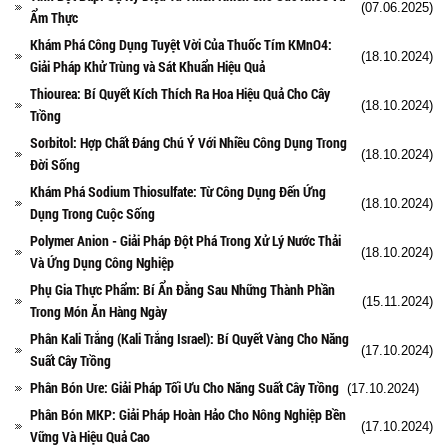
(07.06.2025)
Ẩm Thực
Khám Phá Công Dụng Tuyệt Vời Của Thuốc Tím KMnO4:
(18.10.2024)
Giải Pháp Khử Trùng và Sát Khuẩn Hiệu Quả
Thiourea: Bí Quyết Kích Thích Ra Hoa Hiệu Quả Cho Cây
(18.10.2024)
Trồng
Sorbitol: Hợp Chất Đáng Chú Ý Với Nhiều Công Dụng Trong
(18.10.2024)
Đời Sống
Khám Phá Sodium Thiosulfate: Từ Công Dụng Đến Ứng
(18.10.2024)
Dụng Trong Cuộc Sống
Polymer Anion - Giải Pháp Đột Phá Trong Xử Lý Nước Thải
(18.10.2024)
Và Ứng Dụng Công Nghiệp
Phụ Gia Thực Phẩm: Bí Ẩn Đằng Sau Những Thành Phần
(15.11.2024)
Trong Món Ăn Hàng Ngày
Phân Kali Trắng (Kali Trắng Israel): Bí Quyết Vàng Cho Năng
(17.10.2024)
Suất Cây Trồng
Phân Bón Ure: Giải Pháp Tối Ưu Cho Năng Suất Cây Trồng
(17.10.2024)
Phân Bón MKP: Giải Pháp Hoàn Hảo Cho Nông Nghiệp Bền
(17.10.2024)
Vững Và Hiệu Quả Cao