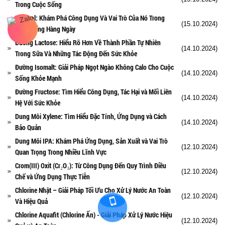
Trong Cuộc Sống
Ethanol: Khám Phá Công Dụng Và Vai Trò Của Nó Trong
(15.10.2024)
Cuộc Sống Hàng Ngày
Đường Lactose: Hiểu Rõ Hơn Về Thành Phần Tự Nhiên
(14.10.2024)
Trong Sữa Và Những Tác Động Đến Sức Khỏe
Đường Isomalt: Giải Pháp Ngọt Ngào Không Calo Cho Cuộc
(14.10.2024)
Sống Khỏe Mạnh
Đường Fructose: Tìm Hiểu Công Dụng, Tác Hại và Mối Liên
(14.10.2024)
Hệ Với Sức Khỏe
Dung Môi Xylene: Tìm Hiểu Đặc Tính, Ứng Dụng và Cách
(14.10.2024)
Bảo Quản
Dung Môi IPA: Khám Phá Ứng Dụng, Sản Xuất và Vai Trò
(12.10.2024)
Quan Trọng Trong Nhiều Lĩnh Vực
Crom(III) Oxit (Cr₂O₃): Từ Công Dụng Đến Quy Trình Điều
(12.10.2024)
Chế và Ứng Dụng Thực Tiễn
Chlorine Nhật – Giải Pháp Tối Ưu Cho Xử Lý Nước An Toàn
(12.10.2024)
Và Hiệu Quả
Chlorine Aquafit (Chlorine Ấn) - Giải Pháp Xử Lý Nước Hiệu
(12.10.2024)