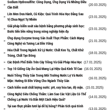
Sodium Hydrosulfite: Công Dụng, Ứng Dụng Và Những Điều
(20.03.2025)
Cần Biết
Lên Men Dưa Hành, Củ Kiệu: Quá Trình Hóa Học Đằng Sau
(23.01.2025)
Vị Chua Ngọt Tự Nhiên
Giải pháp kiểm soát sâu bệnh bằng phương pháp sinh học:
(23.01.2025)
Bước tiến bền vững trong nông nghiệp hiện đạ
Ứng dụng Enzyme trong Sản Xuất Thực Phẩm: Cách Mạng
(21.01.2025)
Công Nghệ và Tương Lai Bền Vững
Hóa Chất Trong Ngành Xử Lý Nước: Chất Keo Tụ, Chất Khử
(18.01.2025)
Trùng, Chất Tạo Bông
Các Bệnh Phổ Biến Trên Cây Trồng Và Giải Pháp Hóa Học
(17.01.2025)
Top 10 Giống Cây Ăn Quả Mang Lại Hiệu Quả Kinh Tế Cao
(16.01.2025)
Nuôi Trồng Thủy Sản Trong Môi Trường Nước Lợ Và Nước
(16.01.2025)
Mặn: Hướng Đi Bền Vững Cho Ngành Thủy Sản
Cách kiểm soát chất lượng nước: pH, oxy hòa tan, độ mặn.
(15.01.2025)
Công Nghệ Siêu Chống Thấm: Làm Sao Các Vật Liệu Có Thể
(14.01.2025)
Chống Lại Nước Và Bẩn Một Cách Hiệu Quả?
Tại sao thực phẩm tươi lại dễ bị hỏng? Phân tích quá trình
(13.01.2025)