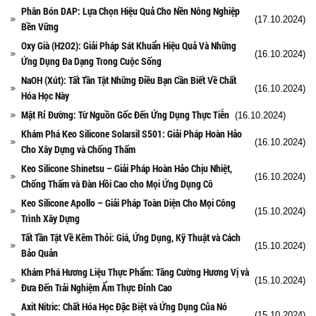
Phân Bón DAP: Lựa Chọn Hiệu Quả Cho Nền Nông Nghiệp
(17.10.2024)
Bền Vững
Oxy Già (H2O2): Giải Pháp Sát Khuẩn Hiệu Quả Và Những
(16.10.2024)
Ứng Dụng Đa Dạng Trong Cuộc Sống
NaOH (Xút): Tất Tần Tật Những Điều Bạn Cần Biết Về Chất
(16.10.2024)
Hóa Học Này
Mật Rỉ Đường: Từ Nguồn Gốc Đến Ứng Dụng Thực Tiễn
(16.10.2024)
Khám Phá Keo Silicone Solarsil S501: Giải Pháp Hoàn Hảo
(16.10.2024)
Cho Xây Dựng và Chống Thấm
Keo Silicone Shinetsu – Giải Pháp Hoàn Hảo Chịu Nhiệt,
(16.10.2024)
Chống Thấm và Đàn Hồi Cao cho Mọi Ứng Dụng Cô
Keo Silicone Apollo – Giải Pháp Toàn Diện Cho Mọi Công
(15.10.2024)
Trình Xây Dựng
Tất Tần Tật Về Kẽm Thỏi: Giá, Ứng Dụng, Kỹ Thuật và Cách
(15.10.2024)
Bảo Quản
Khám Phá Hương Liệu Thực Phẩm: Tăng Cường Hương Vị và
(15.10.2024)
Đưa Đến Trải Nghiệm Ẩm Thực Đỉnh Cao
Axit Nitric: Chất Hóa Học Đặc Biệt và Ứng Dụng Của Nó
(15.10.2024)