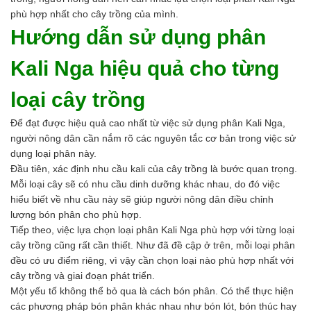
Ngành Gốm Sứ
phù hợp nhất cho cây trồng của mình.
Ngành Gỗ
Hướng dẫn sử dụng phân
Ngành Mỹ Phẩm
Ngành Hóa Dầu
Kali Nga hiệu quả cho từng
Ngành Giấy
Liên hệ
loại cây trồng
Tuyển dụng
Để đạt được hiệu quả cao nhất từ việc sử dụng phân Kali Nga,
người nông dân cần nắm rõ các nguyên tắc cơ bản trong việc sử
dụng loại phân này.
Đầu tiên, xác định nhu cầu kali của cây trồng là bước quan trọng.
Mỗi loại cây sẽ có nhu cầu dinh dưỡng khác nhau, do đó việc
hiểu biết về nhu cầu này sẽ giúp người nông dân điều chỉnh
lượng bón phân cho phù hợp.
Tiếp theo, việc lựa chọn loại phân Kali Nga phù hợp với từng loại
cây trồng cũng rất cần thiết. Như đã đề cập ở trên, mỗi loại phân
đều có ưu điểm riêng, vì vậy cần chọn loại nào phù hợp nhất với
cây trồng và giai đoạn phát triển.
Một yếu tố không thể bỏ qua là cách bón phân. Có thể thực hiện
các phương pháp bón phân khác nhau như bón lót, bón thúc hay