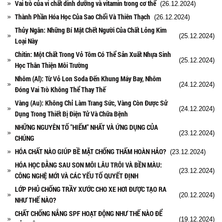
Vai trò của vi chất dinh dưỡng và vitamin trong cơ thể
(26.12.2024)
Thành Phần Hóa Học Của Sao Chổi Và Thiên Thạch
(26.12.2024)
Thủy Ngân: Những Bí Mật Chết Người Của Chất Lỏng Kim
(25.12.2024)
Loại Này
Chitin: Một Chất Trong Vỏ Tôm Có Thể Sản Xuất Nhựa Sinh
(25.12.2024)
Học Thân Thiện Môi Trường
Nhôm (Al): Từ Vỏ Lon Soda Đến Khung Máy Bay, Nhôm
(24.12.2024)
Đóng Vai Trò Không Thể Thay Thế
Vàng (Au): Không Chỉ Làm Trang Sức, Vàng Còn Được Sử
(24.12.2024)
Dụng Trong Thiết Bị Điện Tử Và Chữa Bệnh
NHỮNG NGUYÊN TỐ "HIẾM" NHẤT VÀ ỨNG DỤNG CỦA
(23.12.2024)
CHÚNG
HÓA CHẤT NÀO GIÚP BỀ MẶT CHỐNG THẤM HOÀN HẢO?
(23.12.2024)
HÓA HỌC ĐẰNG SAU SON MÔI LÂU TRÔI VÀ BỀN MÀU:
(23.12.2024)
CÔNG NGHỆ MỚI VÀ CÁC YẾU TỐ QUYẾT ĐỊNH
LỚP PHỦ CHỐNG TRẦY XƯỚC CHO XE HƠI ĐƯỢC TẠO RA
(20.12.2024)
NHƯ THẾ NÀO?
CHẤT CHỐNG NẮNG SPF HOẠT ĐỘNG NHƯ THẾ NÀO ĐỂ
(19.12.2024)