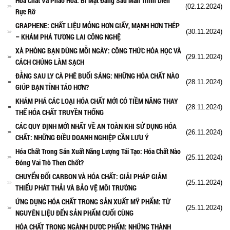
Hóa Chất Và Pháo Hoa: Bí Mật Đằng Sau Màn Trình Diễn
(02.12.2024)
Rực Rỡ
GRAPHENE: CHẤT LIỆU MỎNG HƠN GIẤY, MẠNH HƠN THÉP
(30.11.2024)
– KHÁM PHÁ TƯƠNG LAI CÔNG NGHỆ
XÀ PHÒNG BẠN DÙNG MỖI NGÀY: CÔNG THỨC HÓA HỌC VÀ
(29.11.2024)
CÁCH CHÚNG LÀM SẠCH
ĐẰNG SAU LY CÀ PHÊ BUỔI SÁNG: NHỮNG HÓA CHẤT NÀO
(28.11.2024)
GIÚP BẠN TỈNH TÁO HƠN?
KHÁM PHÁ CÁC LOẠI HÓA CHẤT MỚI CÓ TIỀM NĂNG THAY
(28.11.2024)
THẾ HÓA CHẤT TRUYỀN THỐNG
CÁC QUY ĐỊNH MỚI NHẤT VỀ AN TOÀN KHI SỬ DỤNG HÓA
(26.11.2024)
CHẤT: NHỮNG ĐIỀU DOANH NGHIỆP CẦN LƯU Ý
Hóa Chất Trong Sản Xuất Năng Lượng Tái Tạo: Hóa Chất Nào
(25.11.2024)
Đóng Vai Trò Then Chốt?
CHUYỂN ĐỔI CARBON VÀ HÓA CHẤT: GIẢI PHÁP GIẢM
(25.11.2024)
THIỂU PHÁT THẢI VÀ BẢO VỆ MÔI TRƯỜNG
ỨNG DỤNG HÓA CHẤT TRONG SẢN XUẤT MỸ PHẨM: TỪ
(25.11.2024)
NGUYÊN LIỆU ĐẾN SẢN PHẨM CUỐI CÙNG
HÓA CHẤT TRONG NGÀNH DƯỢC PHẨM: NHỮNG THÀNH