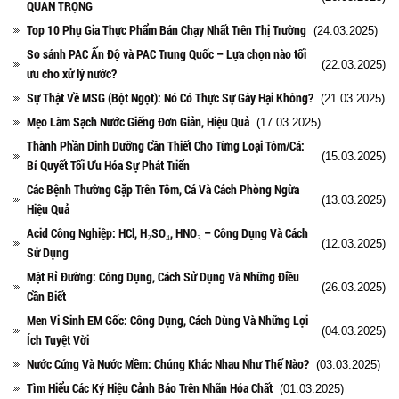
QUAN TRỌNG
Top 10 Phụ Gia Thực Phẩm Bán Chạy Nhất Trên Thị Trường
(24.03.2025)
So sánh PAC Ấn Độ và PAC Trung Quốc – Lựa chọn nào tối
(22.03.2025)
ưu cho xử lý nước?
Sự Thật Về MSG (Bột Ngọt): Nó Có Thực Sự Gây Hại Không?
(21.03.2025)
Mẹo Làm Sạch Nước Giếng Đơn Giản, Hiệu Quả
(17.03.2025)
Thành Phần Dinh Dưỡng Cần Thiết Cho Từng Loại Tôm/Cá:
(15.03.2025)
Bí Quyết Tối Ưu Hóa Sự Phát Triển
Các Bệnh Thường Gặp Trên Tôm, Cá Và Cách Phòng Ngừa
(13.03.2025)
Hiệu Quả
Acid Công Nghiệp: HCl, H₂SO₄, HNO₃ – Công Dụng Và Cách
(12.03.2025)
Sử Dụng
Mật Rỉ Đường: Công Dụng, Cách Sử Dụng Và Những Điều
(26.03.2025)
Cần Biết
Men Vi Sinh EM Gốc: Công Dụng, Cách Dùng Và Những Lợi
(04.03.2025)
Ích Tuyệt Vời
Nước Cứng Và Nước Mềm: Chúng Khác Nhau Như Thế Nào?
(03.03.2025)
Tìm Hiểu Các Ký Hiệu Cảnh Báo Trên Nhãn Hóa Chất
(01.03.2025)