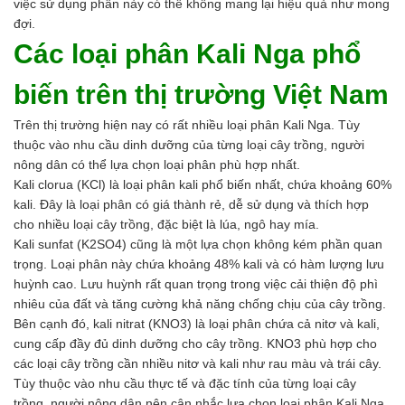
việc sử dụng phân này có thể không mang lại hiệu quả như mong
Hóa chất khác
đợi.
Giới Thiệu
Các loại phân Kali Nga phổ
Đối tác
Quy trình sản xuất
biến trên thị trường Việt Nam
Tin tức
VMC GROUP
Trên thị trường hiện nay có rất nhiều loại phân Kali Nga. Tùy
Ngành Hóa Chất
thuộc vào nhu cầu dinh dưỡng của từng loại cây trồng, người
Tẩy Rửa Diệt Khuẩn
nông dân có thể lựa chọn loại phân phù hợp nhất.
Ngành Thực Phẩm
Kali clorua (KCl) là loại phân kali phổ biến nhất, chứa khoảng 60%
Ngành Nông Nghiệp
kali. Đây là loại phân có giá thành rẻ, dễ sử dụng và thích hợp
Ngành Thủy Sản
cho nhiều loại cây trồng, đặc biệt là lúa, ngô hay mía.
Ngành Môi Trường
Kali sunfat (K2SO4) cũng là một lựa chọn không kém phần quan
Ngành Nhựa
trọng. Loại phân này chứa khoảng 48% kali và có hàm lượng lưu
Ngành Xây Dựng
huỳnh cao. Lưu huỳnh rất quan trọng trong việc cải thiện độ phì
Ngành Cao Su
nhiêu của đất và tăng cường khả năng chống chịu của cây trồng.
Ngành Xi Mạ
Bên cạnh đó, kali nitrat (KNO3) là loại phân chứa cả nitơ và kali,
Ngành Thủy Tinh
cung cấp đầy đủ dinh dưỡng cho cây trồng. KNO3 phù hợp cho
Ngành Dệt Nhuộm
các loại cây trồng cần nhiều nitơ và kali như rau màu và trái cây.
Ngành Sơn
Tùy thuộc vào nhu cầu thực tế và đặc tính của từng loại cây
Ngành In Ấn Bao Bì
trồng, người nông dân nên cân nhắc lựa chọn loại phân Kali Nga