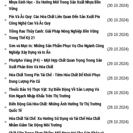
Nhựa Sinh Học - Xu Hướng Mới Trong Sản Xuất Nhựa Bền
(30.10.2024)
Vững
Pin Và Ắc Quy: Các Hóa Chất Liên Quan Đến Sản Xuất Pin
(30.10.2024)
Công Nghệ Cao Và Ắc Quy
Trồng Rau Thủy Canh: Giải Pháp Nông Nghiệp Bền Vững
(29.10.2024)
Trong Thế Kỷ 21
Sơn và Mực In: Những Sản Phẩm Phục Vụ Cho Ngành Công
(29.10.2024)
Nghiệp Xây Dựng và In Ấn
Photpho Vàng (P4) – Một Hợp Chất Quan Trọng Trong Sản
(29.10.2024)
Xuất Phân Bón Và Hóa Chất
Hóa Chất Trong Pin Tái Chế - Tiêm Hóa Chất Để Khôi Phục
(28.10.2024)
Dung Lượng Pin Cũ
Thuốc Bảo Vệ Thực Vật: Sự Biến Động Về Sản Lượng Và
(28.10.2024)
Kim Ngạch Nhập Khẩu Trên Thị Trường
Biến Động Giá Hóa Chất: Những Ảnh Hưởng Từ Thị Trường
(28.10.2024)
Quốc Tế
Hóa Chất Tái Chế: Xu Hướng Sử Dụng và Tái Chế Hóa Chất
(28.10.2024)
Nhằm Giảm Tác Động Môi Trường
Chất Cấm Trong Thực Phẩm: Mối Nguy Hại Cho Sức Khỏe và