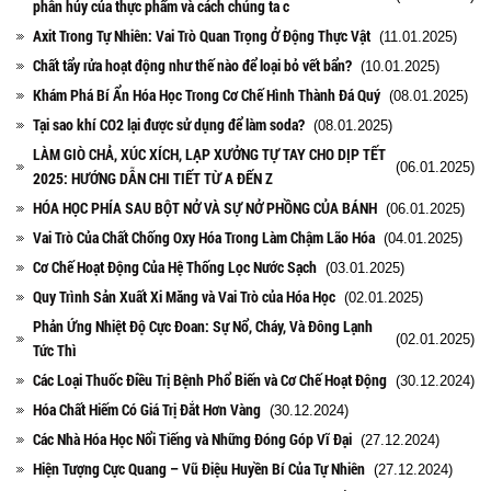
phân hủy của thực phẩm và cách chúng ta c
Axit Trong Tự Nhiên: Vai Trò Quan Trọng Ở Động Thực Vật
(11.01.2025)
Chất tẩy rửa hoạt động như thế nào để loại bỏ vết bẩn?
(10.01.2025)
Khám Phá Bí Ẩn Hóa Học Trong Cơ Chế Hình Thành Đá Quý
(08.01.2025)
Tại sao khí CO2 lại được sử dụng để làm soda?
(08.01.2025)
LÀM GIÒ CHẢ, XÚC XÍCH, LẠP XƯỞNG TỰ TAY CHO DỊP TẾT
(06.01.2025)
2025: HƯỚNG DẪN CHI TIẾT TỪ A ĐẾN Z
HÓA HỌC PHÍA SAU BỘT NỞ VÀ SỰ NỞ PHỒNG CỦA BÁNH
(06.01.2025)
Vai Trò Của Chất Chống Oxy Hóa Trong Làm Chậm Lão Hóa
(04.01.2025)
Cơ Chế Hoạt Động Của Hệ Thống Lọc Nước Sạch
(03.01.2025)
Quy Trình Sản Xuất Xi Măng và Vai Trò của Hóa Học
(02.01.2025)
Phản Ứng Nhiệt Độ Cực Đoan: Sự Nổ, Cháy, Và Đông Lạnh
(02.01.2025)
Tức Thì
Các Loại Thuốc Điều Trị Bệnh Phổ Biến và Cơ Chế Hoạt Động
(30.12.2024)
Hóa Chất Hiếm Có Giá Trị Đắt Hơn Vàng
(30.12.2024)
Các Nhà Hóa Học Nổi Tiếng và Những Đóng Góp Vĩ Đại
(27.12.2024)
Hiện Tượng Cực Quang – Vũ Điệu Huyền Bí Của Tự Nhiên
(27.12.2024)