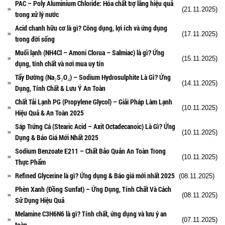
PAC – Poly Aluminium Chloride: Hóa chất trợ lắng hiệu quả
(21.11.2025)
trong xử lý nước
Acid chanh hữu cơ là gì? Công dụng, lợi ích và ứng dụng
(17.11.2025)
trong đời sống
Muối lạnh (NH4Cl – Amoni Clorua – Salmiac) là gì? Ứng
(15.11.2025)
dụng, tính chất và nơi mua uy tín
Tẩy Đường (Na₂S₂O₄) – Sodium Hydrosulphite Là Gì? Ứng
(14.11.2025)
Dụng, Tính Chất & Lưu Ý An Toàn
Chất Tải Lạnh PG (Propylene Glycol) – Giải Pháp Làm Lạnh
(10.11.2025)
Hiệu Quả & An Toàn 2025
Sáp Trứng Cá (Stearic Acid – Axit Octadecanoic) Là Gì? Ứng
(10.11.2025)
Dụng & Báo Giá Mới Nhất 2025
Sodium Benzoate E211 – Chất Bảo Quản An Toàn Trong
(10.11.2025)
Thực Phẩm
Refined Glycerine là gì? Ứng dụng & Báo giá mới nhất 2025
(08.11.2025)
Phèn Xanh (Đồng Sunfat) – Ứng Dụng, Tính Chất Và Cách
(08.11.2025)
Sử Dụng Hiệu Quả
Melamine C3H6N6 là gì? Tính chất, ứng dụng và lưu ý an
(07.11.2025)
toàn