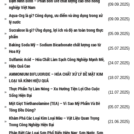
Đạm Ninh Bình – Phân bón Ure chất lượng cao cho nông
(09.09.2025)
nghiệp Việt Nam
Aqua-Org là gì? Công dụng, ưu điểm và ứng dụng trong xử
(09.09.2025)
lý nước
Sucralose là gì? Ứng dụng, lợi ích và độ an toàn trong thực
(05.09.2025)
phẩm
Baking Soda Mỹ – Sodium Bicarbonate chất lượng cao từ
(25.07.2025)
Hoa Kỳ
Sulfamic Acid – Hóa Chất Làm Sạch Công Nghiệp Mạnh Mẽ,
(24.07.2025)
Hiệu Quả Cao
AMMONIUM BIFLUORIDE – HÓA CHẤT XỬ LÝ BỀ MẶT KIM
(18.07.2025)
LOẠI VÀ KÍNH HIỆU QUẢ
Thực Phẩm Tự Làm Nóng – Xu Hướng Tiện Lợi Cho Cuộc
(11.07.2025)
Sống Hiện Đại
Một Giọt Triethanolamine (TEA) – Vì Sao Mỹ Phẩm Và Bê
(05.07.2025)
Tông Đều Dùng?
Khám Phá Các Loại Kim Loại Màu – Vật Liệu Quan Trọng
(21.06.2025)
Trong Công Nghiệp Hiện Đại
Phân Biệt Các Loại Sơn Phổ Biến Hiện Nay: Sơn Nước, Sơn