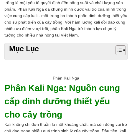
trồng là một yếu tố quyết định đến năng suất và chất lượng sản
Chất phụ gia tạo cấu trúc
phẩm. Phân Kali Nga đã chứng minh được vai trò của mình trong
Chất phụ gia bảo quản
việc cung cấp kali - một trong ba thành phần dinh dưỡng thiết yếu
Chất phụ gia nem giò chả
cho sự phát triển của cây trồng. Với hàm lượng kali dồi dào cùng
Chất phụ gia bún mì phở
nhiều ưu điểm vượt trội, phân Kali Nga trở thành lựa chọn lý
Chất phụ gia bánh kẹo kem
tưởng cho nhiều nhà nông tại Việt Nam.
Chất phụ gia nước giải khát
Chất phụ gia xúc xích
Mục Lục
Chất phụ gia nước mắm
Chất phụ gia rau củ quả
Chất phụ gia thạch rau câu
Chất phụ gia đậu hũ
HÓA CHẤT TẨY RỬA
Phân Kali Nga
Tẩy rửa công nghiệp
Phân Kali Nga: Nguồn cung
Tẩy rửa sinh hoạt
Tẩy rửa ô tô xe máy
cấp dinh dưỡng thiết yếu
Tẩy cáu cặn đường ống
Tẩy rửa khác
cho cây trồng
HÓA CHẤT THỦY SẢN
Hóa chất xử lý nước
Kali không chỉ đơn thuần là một khoáng chất, mà còn đóng vai trò
Men đường ruột
chủ đạo trong nhiều quá trình sinh lý của cây trồng. Đầu tiên, kali