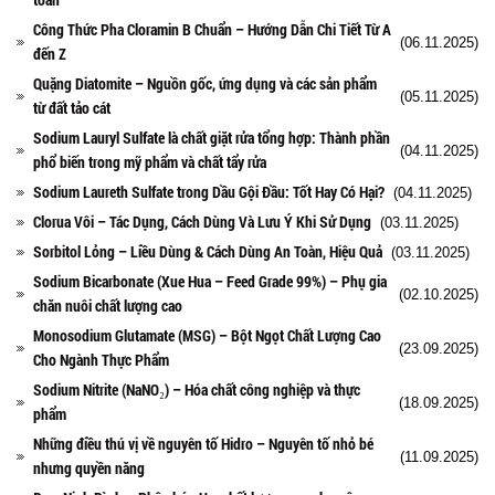
Công Thức Pha Cloramin B Chuẩn – Hướng Dẫn Chi Tiết Từ A
(06.11.2025)
đến Z
Quặng Diatomite – Nguồn gốc, ứng dụng và các sản phẩm
(05.11.2025)
từ đất tảo cát
Sodium Lauryl Sulfate là chất giặt rửa tổng hợp: Thành phần
(04.11.2025)
phổ biến trong mỹ phẩm và chất tẩy rửa
Sodium Laureth Sulfate trong Dầu Gội Đầu: Tốt Hay Có Hại?
(04.11.2025)
Clorua Vôi – Tác Dụng, Cách Dùng Và Lưu Ý Khi Sử Dụng
(03.11.2025)
Sorbitol Lỏng – Liều Dùng & Cách Dùng An Toàn, Hiệu Quả
(03.11.2025)
Sodium Bicarbonate (Xue Hua – Feed Grade 99%) – Phụ gia
(02.10.2025)
chăn nuôi chất lượng cao
Monosodium Glutamate (MSG) – Bột Ngọt Chất Lượng Cao
(23.09.2025)
Cho Ngành Thực Phẩm
Sodium Nitrite (NaNO₂) – Hóa chất công nghiệp và thực
(18.09.2025)
phẩm
Những điều thú vị về nguyên tố Hidro – Nguyên tố nhỏ bé
(11.09.2025)
nhưng quyền năng