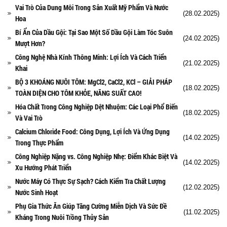
Vai Trò Của Dung Môi Trong Sản Xuất Mỹ Phẩm Và Nước
(28.02.2025)
Hoa
Bí Ẩn Của Dầu Gội: Tại Sao Một Số Dầu Gội Làm Tóc Suôn
(24.02.2025)
Mượt Hơn?
Công Nghệ Nhà Kính Thông Minh: Lợi Ích Và Cách Triển
(21.02.2025)
Khai
BỘ 3 KHOÁNG NUÔI TÔM: MgCl2, CaCl2, KCl – GIẢI PHÁP
(18.02.2025)
TOÀN DIỆN CHO TÔM KHỎE, NĂNG SUẤT CAO!
Hóa Chất Trong Công Nghiệp Dệt Nhuộm: Các Loại Phổ Biến
(18.02.2025)
Và Vai Trò
Calcium Chloride Food: Công Dụng, Lợi Ích Và Ứng Dụng
(14.02.2025)
Trong Thực Phẩm
Công Nghiệp Nặng vs. Công Nghiệp Nhẹ: Điểm Khác Biệt Và
(14.02.2025)
Xu Hướng Phát Triển
Nước Máy Có Thực Sự Sạch? Cách Kiểm Tra Chất Lượng
(12.02.2025)
Nước Sinh Hoạt
Phụ Gia Thức Ăn Giúp Tăng Cường Miễn Dịch Và Sức Đề
(11.02.2025)
Kháng Trong Nuôi Trồng Thủy Sản