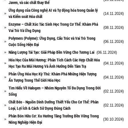
Javen, và các chất thay thế
Ứng dụng của Công nghệ AI và Tự động hóa trong Quản lý
(14.11.2024)
và Kiểm soát Hóa chất
Enzyme – Chất Xúc Tác Sinh Học Trong Cơ Thể: Khám Phá
(08.11.2024)
Vai Trò Và Ứng Dụng
Polymers (Polyme): Ứng Dụng, Cấu Trúc và Vai Trò Trong
(06.11.2024)
Cuộc Sống Hiện Đại
Năng Lượng Tái Tạo: Giải Pháp Bền Vững Cho Tương Lai
(06.11.2024)
Hóa Học Của Mùi Hương: Phân Tích Cách Các Hợp Chất Hóa
(04.11.2024)
Học Tạo Ra Mùi Hương Và Ảnh Hưởng Đến Tâm Trạ
Phản Ứng Hóa Học Kỳ Thú: Khám Phá Những Hiện Tượng
(04.11.2024)
Ấn Tượng Trong Thế Giới Hóa Học
Tìm Hiểu Về Halogen – Nhóm Nguyên Tố Đa Dụng Trong Đời
(02.11.2024)
Sống
Chất Béo - Nguồn Dinh Dưỡng Thiết Yếu Cho Cơ Thể: Phân
(02.11.2024)
Loại, Lợi Ích & Cách Sử Dụng Đúng Cách
Phân Bón Hữu Cơ: Xu Hướng Tăng Trưởng Bền Vững Trong
(30.10.2024)
Nông Nghiệp Hiện Đại