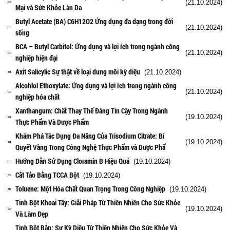
(21.10.2024)
Mại và Sức Khỏe Làn Da
Butyl Acetate (BA) C6H12O2 Ứng dụng đa dạng trong đời
(21.10.2024)
sống
BCA – Butyl Carbitol: Ứng dụng và lợi ích trong ngành công
(21.10.2024)
nghiệp hiện đại
Axit Salicylic Sự thật về loại dung môi kỳ diệu
(21.10.2024)
Alcohlol Ethoxylate: Ứng dụng và lợi ích trong ngành công
(21.10.2024)
nghiệp hóa chất
Xanthangum: Chất Thay Thế Đáng Tin Cậy Trong Ngành
(19.10.2024)
Thực Phẩm Và Dược Phẩm
Khám Phá Tác Dụng Đa Năng Của Trisodium Citrate: Bí
(19.10.2024)
Quyết Vàng Trong Công Nghệ Thực Phẩm và Dược Phẩ
Hướng Dẫn Sử Dụng Cloramin B Hiệu Quả
(19.10.2024)
Cắt Tảo Bằng TCCA Bột
(19.10.2024)
Toluene: Một Hóa Chất Quan Trọng Trong Công Nghiệp
(19.10.2024)
Tinh Bột Khoai Tây: Giải Pháp Từ Thiên Nhiên Cho Sức Khỏe
(19.10.2024)
Và Làm Đẹp
Tinh Bột Bắp: Sự Kỳ Diệu Từ Thiên Nhiên Cho Sức Khỏe Và