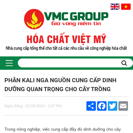
Trang chủ
Sản phẩm
PHÂN KALI NGA NGUỒN CUNG CẤP DINH
PHỤ GIA THỰC PHẨM
DƯỠNG QUAN TRỌNG CHO CÂY TRỒNG
Tinh bột biến tính
Màu thực phẩm
Share
Facebook
Twitter
Em
Hương liệu thực phẩm
Ngày đăng : 22/08/2024 - 2:47 PM
Chất phụ gia điều vị tạo ngọt
Chất phụ gia oxy hóa giữ màu
Chất phụ gia nhũ hóa làm dày
Trong nông nghiệp, việc cung cấp đầy đủ dinh dưỡng cho cây
Chất phụ gia chống đông vón