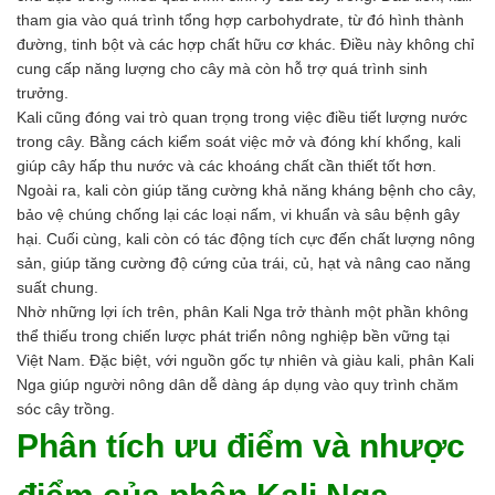
Men vi sinh EM gốc
tham gia vào quá trình tổng hợp carbohydrate, từ đó hình thành
Bổ sung khoáng chất
đường, tinh bột và các hợp chất hữu cơ khác. Điều này không chỉ
Bổ gan và giải độc gan
cung cấp năng lượng cho cây mà còn hỗ trợ quá trình sinh
Phòng và trị bệnh
trưởng.
Bổ sung dinh dưỡng tăng trọng
Kali cũng đóng vai trò quan trọng trong việc điều tiết lượng nước
Hấp thụ khí độc Yucca
trong cây. Bằng cách kiểm soát việc mở và đóng khí khổng, kali
HÓA CHẤT XỬ LÝ NƯỚC
giúp cây hấp thu nước và các khoáng chất cần thiết tốt hơn.
Xử lý nước hồ bơi
Ngoài ra, kali còn giúp tăng cường khả năng kháng bệnh cho cây,
Xử lý nước sinh hoạt
bảo vệ chúng chống lại các loại nấm, vi khuẩn và sâu bệnh gây
Xử lý nước thải
hại. Cuối cùng, kali còn có tác động tích cực đến chất lượng nông
Xử lý nước giếng khoan
sản, giúp tăng cường độ cứng của trái, củ, hạt và nâng cao năng
Xử lý nước khác
suất chung.
DUNG MÔI CÔNG NGHIỆP
Nhờ những lợi ích trên, phân Kali Nga trở thành một phần không
Pha sơn nước
thể thiếu trong chiến lược phát triển nông nghiệp bền vững tại
Pha sơn epoxy
Việt Nam. Đặc biệt, với nguồn gốc tự nhiên và giàu kali, phân Kali
Pha sơn dầu
Nga giúp người nông dân dễ dàng áp dụng vào quy trình chăm
Pha sơn tĩnh điện
sóc cây trồng.
Dung môi khác
Phân tích ưu điểm và nhược
HƯƠNG LIỆU TINH DẦU
HÓA CHẤT CÔNG NGHIỆP