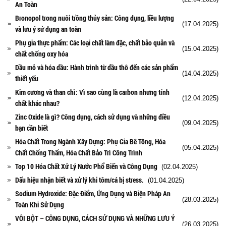
An Toàn
Bronopol trong nuôi trồng thủy sản: Công dụng, liều lượng
(17.04.2025)
và lưu ý sử dụng an toàn
Phụ gia thực phẩm: Các loại chất làm đặc, chất bảo quản và
(15.04.2025)
chất chống oxy hóa
Dầu mỏ và hóa dầu: Hành trình từ dầu thô đến các sản phẩm
(14.04.2025)
thiết yếu
Kim cương và than chì: Vì sao cùng là carbon nhưng tính
(12.04.2025)
chất khác nhau?
Zinc Oxide là gì? Công dụng, cách sử dụng và những điều
(09.04.2025)
bạn cần biết
Hóa Chất Trong Ngành Xây Dựng: Phụ Gia Bê Tông, Hóa
(05.04.2025)
Chất Chống Thấm, Hóa Chất Bảo Trì Công Trình
Top 10 Hóa Chất Xử Lý Nước Phổ Biến và Công Dụng
(02.04.2025)
Dấu hiệu nhận biết và xử lý khi tôm/cá bị stress.
(01.04.2025)
Sodium Hydroxide: Đặc Điểm, Ứng Dụng và Biện Pháp An
(28.03.2025)
Toàn Khi Sử Dụng
VÔI BỘT – CÔNG DỤNG, CÁCH SỬ DỤNG VÀ NHỮNG LƯU Ý
(26.03.2025)