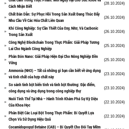
(28.10.2024)
Cách Nhận Biết
Chất Bán Dẫn: Sự Phục Hồi Trong Sản Xuất Đang Thúc Đẩy
(26.10.2024)
Nhu Cầu Về Các Hóa Chất Liên Quan
Khí Công Nghiệp: Sự Cần Thiết Của Oxy, Nitơ, Và Cacbonic
(26.10.2024)
Trong Sản Xuất
Công Nghệ Blockchain Trong Thực Phẩm: Giải Pháp Tương
(25.10.2024)
Lai Cho Ngành Công Nghiệp
Phân Bón Nano: Giải Pháp Hiện Đại Cho Nông Nghiệp Bền
(25.10.2024)
Vững
Ammonia (NH3) – Tất cả những gì bạn cần biết về ứng dụng
(23.10.2024)
và tính chất của hợp chất này
So sánh tinh bột biến tính và tinh bột thường: Đặc điểm,
(23.10.2024)
công dụng và ứng dụng trong công nghiệp thự
Nuôi Tinh Thể Tại Nhà – Hành Trình Khám Phá Sự Kỳ Diệu
(22.10.2024)
Của Khoa Học
Phân Biệt Các Loại Bột Trong Thực Phẩm: Bí Quyết Lựa
(22.10.2024)
Chọn Và Sử Dụng Hiệu Quả
Cocamidopropyl Betaine (CAB) – Bí Quyết Cho Đôi Tay Mềm