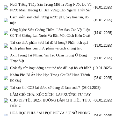
Nuôi Trồng Thủy Sản Trong Môi Trường Nước Lợ Và
(16.01.2025)
Nước Mặn: Hướng Đi Bền Vững Cho Ngành Thủy Sản
Cách kiểm soát chất lượng nước: pH, oxy hòa tan, độ
(15.01.2025)
mặn.
Công Nghệ Siêu Chống Thấm: Làm Sao Các Vật Liệu
(14.01.2025)
Có Thể Chống Lại Nước Và Bẩn Một Cách Hiệu Quả?
Tại sao thực phẩm tươi lại dễ bị hỏng? Phân tích quá
(13.01.2025)
trình phân hủy của thực phẩm và cách chúng ta c
Axit Trong Tự Nhiên: Vai Trò Quan Trọng Ở Động
(11.01.2025)
Thực Vật
Chất tẩy rửa hoạt động như thế nào để loại bỏ vết bẩn?
(10.01.2025)
Khám Phá Bí Ẩn Hóa Học Trong Cơ Chế Hình Thành
(08.01.2025)
Đá Quý
Tại sao khí CO2 lại được sử dụng để làm soda?
(08.01.2025)
LÀM GIÒ CHẢ, XÚC XÍCH, LẠP XƯỞNG TỰ TAY
CHO DỊP TẾT 2025: HƯỚNG DẪN CHI TIẾT TỪ A
(06.01.2025)
ĐẾN Z
HÓA HỌC PHÍA SAU BỘT NỞ VÀ SỰ NỞ PHỒNG
(06.01.2025)