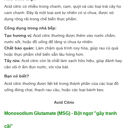
Axit
Hóa chất khác
Acid citric có nhiều trong chanh, cam, quýt và các loại trái cây họ
Kiềm
cam chanh. Đây là một loại axit tự nhiên có vị chua, được sử
Muối
dụng rộng rãi trong chế biến thực phẩm.
Kim loại màu
Công dụng trong nhà bếp:
Oxit kim loại
Tạo hương vị:
Acid citric thường được thêm vào nước chấm,
HÓA CHẤT THÍ NGHIỆM
nước sốt, hoặc đồ uống để tăng vị chua tự nhiên.
Hóa chất thí nghiệm
Chất bảo quản:
Làm chậm quá trình oxy hóa, giúp rau củ quả
Thiết bị phòng thí nghiệm
hoặc thực phẩm chế biến sẵn lâu hỏng hơn.
HÓA CHẤT NÔNG NGHIỆP
Tẩy rửa:
Acid citric còn là chất làm sạch hữu hiệu, giúp đánh bay
Nguyên liệu phân bón
cặn vôi ở ấm đun nước, vòi rửa bát.
Chế phẩm sinh học
Nguyên liệu chăn nuôi
Bạn có biết?
HÓA CHẤT XÂY DỰNG
Acid citric thường được liệt kê trong thành phần của các loại đồ
Chống thấm sika
uống đóng chai, thạch rau câu, hoặc các loại bánh kẹo.
Silicone Dow Corning
Silicone KCC
Acid Citric
Silicone Apollo
Silicone Kingbond
Monosodium Glutamate (MSG) - Bột ngọt "gây tranh
Silicone Shinetsu
Keo Silicone
cãi"