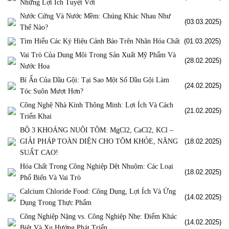
Những Lợi Ích Tuyệt Vời
Nước Cứng Và Nước Mềm: Chúng Khác Nhau Như
(03.03.2025)
Thế Nào?
Tìm Hiểu Các Ký Hiệu Cảnh Báo Trên Nhãn Hóa Chất
(01.03.2025)
Vai Trò Của Dung Môi Trong Sản Xuất Mỹ Phẩm Và
(28.02.2025)
Nước Hoa
Bí Ẩn Của Dầu Gội: Tại Sao Một Số Dầu Gội Làm
(24.02.2025)
Tóc Suôn Mượt Hơn?
Công Nghệ Nhà Kính Thông Minh: Lợi Ích Và Cách
(21.02.2025)
Triển Khai
BỘ 3 KHOÁNG NUÔI TÔM: MgCl2, CaCl2, KCl –
GIẢI PHÁP TOÀN DIỆN CHO TÔM KHỎE, NĂNG
(18.02.2025)
SUẤT CAO!
Hóa Chất Trong Công Nghiệp Dệt Nhuộm: Các Loại
(18.02.2025)
Phổ Biến Và Vai Trò
Calcium Chloride Food: Công Dụng, Lợi Ích Và Ứng
(14.02.2025)
Dụng Trong Thực Phẩm
Công Nghiệp Nặng vs. Công Nghiệp Nhẹ: Điểm Khác
(14.02.2025)
Biệt Và Xu Hướng Phát Triển