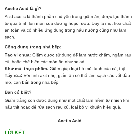
Acetic Acid là gì?
Acid acetic là thành phần chủ yếu trong giấm ăn, được tạo thành
từ quá trình lên men của đường hoặc rượu. Đây là một hóa chất
an toàn và có nhiều ứng dụng trong nấu nướng cũng như làm
sạch.
Công dụng trong nhà bếp:
Tạo vị chua:
Giấm được sử dụng để làm nước chấm, ngâm rau
củ, hoặc chế biến các món ăn như salad.
Khử mùi thực phẩm:
Giấm giúp loại bỏ mùi tanh của cá, thịt.
Tẩy rửa:
Với tính axit nhẹ, giấm ăn có thể làm sạch các vết dầu
mỡ, cặn bẩn trong nhà bếp.
Bạn có biết?
Giấm trắng còn được dùng như một chất làm mềm tự nhiên khi
nấu thịt hoặc để rửa sạch rau củ, loại bỏ vi khuẩn hiệu quả.
Acetic Acid
LỜI KẾT