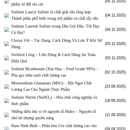
(05.11.2025)
phẩm từ đất tảo cát
Sodium Lauryl Sulfate là chất giặt rửa tổng hợp:
(04.11.2025)
Thành phần phổ biến trong mỹ phẩm và chất tẩy rửa
Sodium Laureth Sulfate trong Dầu Gội Đầu: Tốt Hay
(04.11.2025)
Có Hại?
Clorua Vôi – Tác Dụng, Cách Dùng Và Lưu Ý Khi Sử
(03.11.2025)
Dụng
Sorbitol Lỏng – Liều Dùng & Cách Dùng An Toàn,
(03.11.2025)
Hiệu Quả
Sodium Bicarbonate (Xue Hua – Feed Grade 99%) –
(02.10.2025)
Phụ gia chăn nuôi chất lượng cao
Monosodium Glutamate (MSG) – Bột Ngọt Chất
(23.09.2025)
Lượng Cao Cho Ngành Thực Phẩm
Sodium Nitrite (NaNO₂) – Hóa chất công nghiệp và
(18.09.2025)
thực phẩm
Những điều thú vị về nguyên tố Hidro – Nguyên tố
(11.09.2025)
nhỏ bé nhưng quyền năng
Đạm Ninh Bình – Phân bón Ure chất lượng cao cho
(09.09.2025)