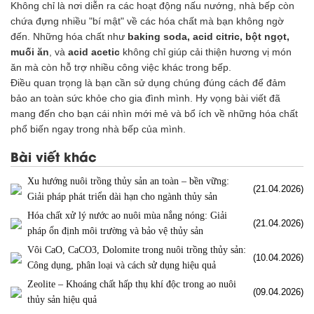
Không chỉ là nơi diễn ra các hoạt động nấu nướng, nhà bếp còn
chứa đựng nhiều "bí mật" về các hóa chất mà bạn không ngờ
đến. Những hóa chất như
baking soda, acid citric, bột ngọt,
muối ăn
, và
acid acetic
không chỉ giúp cải thiện hương vị món
ăn mà còn hỗ trợ nhiều công việc khác trong bếp.
Điều quan trọng là bạn cần sử dụng chúng đúng cách để đảm
bảo an toàn sức khỏe cho gia đình mình. Hy vọng bài viết đã
mang đến cho bạn cái nhìn mới mẻ và bổ ích về những hóa chất
phổ biến ngay trong nhà bếp của mình.
Bài viết khác
Xu hướng nuôi trồng thủy sản an toàn – bền vững:
(21.04.2026)
Giải pháp phát triển dài hạn cho ngành thủy sản
Hóa chất xử lý nước ao nuôi mùa nắng nóng: Giải
(21.04.2026)
pháp ổn định môi trường và bảo vệ thủy sản
Vôi CaO, CaCO3, Dolomite trong nuôi trồng thủy sản:
(10.04.2026)
Công dụng, phân loại và cách sử dụng hiệu quả
Zeolite – Khoáng chất hấp thụ khí độc trong ao nuôi
(09.04.2026)
thủy sản hiệu quả