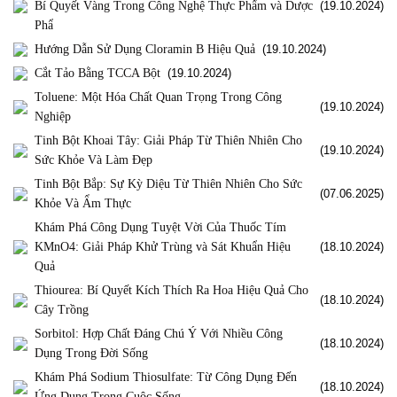
Bí Quyết Vàng Trong Công Nghệ Thực Phẩm và Dược
(19.10.2024)
Phẩ
Hướng Dẫn Sử Dụng Cloramin B Hiệu Quả
(19.10.2024)
Cắt Tảo Bằng TCCA Bột
(19.10.2024)
Toluene: Một Hóa Chất Quan Trọng Trong Công
(19.10.2024)
Nghiệp
Tinh Bột Khoai Tây: Giải Pháp Từ Thiên Nhiên Cho
(19.10.2024)
Sức Khỏe Và Làm Đẹp
Tinh Bột Bắp: Sự Kỳ Diệu Từ Thiên Nhiên Cho Sức
(07.06.2025)
Khỏe Và Ẩm Thực
Khám Phá Công Dụng Tuyệt Vời Của Thuốc Tím
KMnO4: Giải Pháp Khử Trùng và Sát Khuẩn Hiệu
(18.10.2024)
Quả
Thiourea: Bí Quyết Kích Thích Ra Hoa Hiệu Quả Cho
(18.10.2024)
Cây Trồng
Sorbitol: Hợp Chất Đáng Chú Ý Với Nhiều Công
(18.10.2024)
Dụng Trong Đời Sống
Khám Phá Sodium Thiosulfate: Từ Công Dụng Đến
(18.10.2024)
Ứng Dụng Trong Cuộc Sống