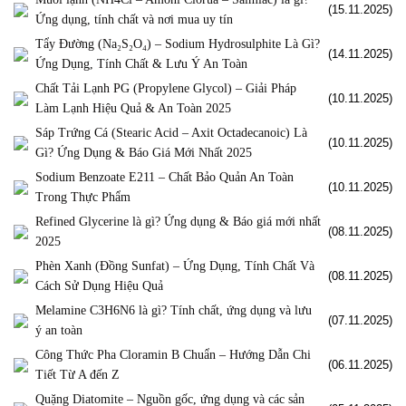
(15.11.2025)
Ứng dụng, tính chất và nơi mua uy tín
Tẩy Đường (Na₂S₂O₄) – Sodium Hydrosulphite Là Gì?
(14.11.2025)
Ứng Dụng, Tính Chất & Lưu Ý An Toàn
Chất Tải Lạnh PG (Propylene Glycol) – Giải Pháp
(10.11.2025)
Làm Lạnh Hiệu Quả & An Toàn 2025
Sáp Trứng Cá (Stearic Acid – Axit Octadecanoic) Là
(10.11.2025)
Gì? Ứng Dụng & Báo Giá Mới Nhất 2025
Sodium Benzoate E211 – Chất Bảo Quản An Toàn
(10.11.2025)
Trong Thực Phẩm
Refined Glycerine là gì? Ứng dụng & Báo giá mới nhất
(08.11.2025)
2025
Phèn Xanh (Đồng Sunfat) – Ứng Dụng, Tính Chất Và
(08.11.2025)
Cách Sử Dụng Hiệu Quả
Melamine C3H6N6 là gì? Tính chất, ứng dụng và lưu
(07.11.2025)
ý an toàn
Công Thức Pha Cloramin B Chuẩn – Hướng Dẫn Chi
(06.11.2025)
Tiết Từ A đến Z
Quặng Diatomite – Nguồn gốc, ứng dụng và các sản