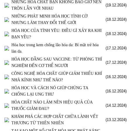
NHỮNG HÓA CHẤT BẠN KHÔNG BAO GIỜ NÊN
(19.12.2024)
TRỘN LẪN VỚI NHAU
NHỮNG PHÁT MINH HÓA HỌC TÌNH CỜ
(18.12.2024)
NHƯNG LÀM THAY ĐỔI THẾ GIỚI
HÓA HỌC CỦA TÌNH YÊU: ĐIỀU GÌ XẢY RA KHI
(18.12.2024)
BẠN YÊU?
Hóa học trong kem chống lão hóa da: Bí mật trẻ hóa
(17.12.2024)
làn da.
HÓA HỌC ĐẰNG SAU VACCINE: TỪ PHÒNG THÍ
(17.12.2024)
NGHIỆM ĐẾN CƠ THỂ NGƯỜI
CÔNG NGHỆ HÓA CHẤT GIÚP GIẢM THIỂU KHÍ
(16.12.2024)
NHÀ KÍNH NHƯ THẾ NÀO?
HÓA HỌC VÀ CÁCH NÓ GIÚP CHÚNG TA
(16.12.2024)
CHỐNG LẠI UNG THƯ
HÓA CHẤT NÀO LÀM NÊN HIỆU QUẢ CỦA
(14.12.2024)
THUỐC GIẢM ĐAU?
KHÁM PHÁ CÁC HỢP CHẤT CHỮA LÀNH VẾT
(13.12.2024)
THƯƠNG TỪ THIÊN NHIÊN
TẠI SAO MỘT SỐ CHẤT HÓA HỌC PHÁT SÁNG