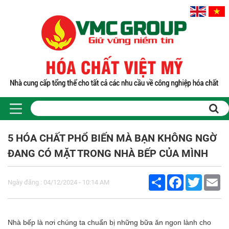
Trang chủ
Sản phẩm
5 HÓA CHẤT PHỔ BIẾN MÀ BẠN KHÔNG NGỜ
PHỤ GIA THỰC PHẨM
ĐANG CÓ MẶT TRONG NHÀ BẾP CỦA MÌNH
Tinh bột biến tính
Màu thực phẩm
Share
Facebook
Twitter
Em
Hương liệu thực phẩm
Ngày đăng : 04/12/2024 - 10:14 AM
Chất phụ gia điều vị tạo ngọt
Chất phụ gia oxy hóa giữ màu
Chất phụ gia nhũ hóa làm dày
Nhà bếp là nơi chúng ta chuẩn bị những bữa ăn ngon lành cho
Chất phụ gia chống đông vón