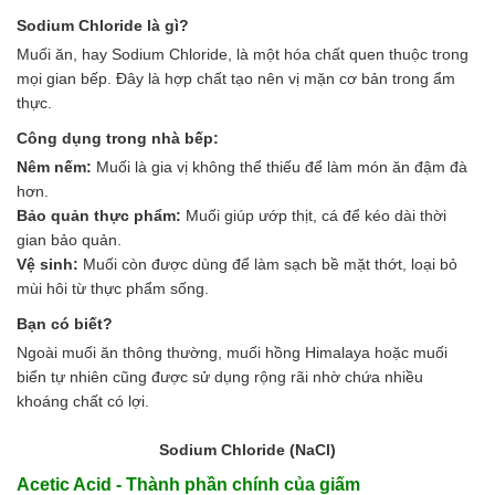
Ngành Gốm Sứ
Sodium Chloride là gì?
Ngành Gỗ
Muối ăn, hay Sodium Chloride, là một hóa chất quen thuộc trong
Ngành Mỹ Phẩm
mọi gian bếp. Đây là hợp chất tạo nên vị mặn cơ bản trong ẩm
Ngành Hóa Dầu
thực.
Ngành Giấy
Liên hệ
Công dụng trong nhà bếp:
Tuyển dụng
Nêm nếm:
Muối là gia vị không thể thiếu để làm món ăn đậm đà
hơn.
Bảo quản thực phẩm:
Muối giúp ướp thịt, cá để kéo dài thời
gian bảo quản.
Vệ sinh:
Muối còn được dùng để làm sạch bề mặt thớt, loại bỏ
mùi hôi từ thực phẩm sống.
Bạn có biết?
Ngoài muối ăn thông thường, muối hồng Himalaya hoặc muối
biển tự nhiên cũng được sử dụng rộng rãi nhờ chứa nhiều
khoáng chất có lợi.
Sodium Chloride (NaCl)
Acetic Acid - Thành phần chính của giấm