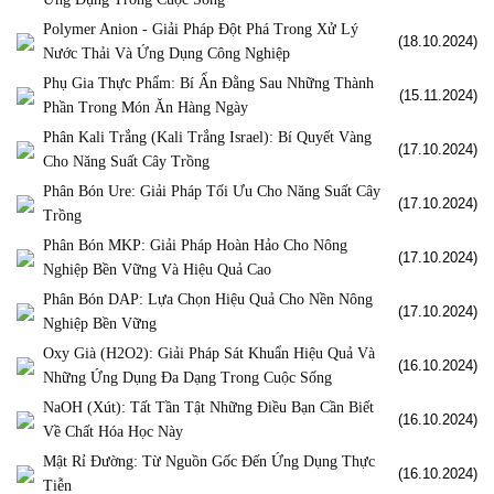
Polymer Anion - Giải Pháp Đột Phá Trong Xử Lý
(18.10.2024)
Nước Thải Và Ứng Dụng Công Nghiệp
Phụ Gia Thực Phẩm: Bí Ẩn Đằng Sau Những Thành
(15.11.2024)
Phần Trong Món Ăn Hàng Ngày
Phân Kali Trắng (Kali Trắng Israel): Bí Quyết Vàng
(17.10.2024)
Cho Năng Suất Cây Trồng
Phân Bón Ure: Giải Pháp Tối Ưu Cho Năng Suất Cây
(17.10.2024)
Trồng
Phân Bón MKP: Giải Pháp Hoàn Hảo Cho Nông
(17.10.2024)
Nghiệp Bền Vững Và Hiệu Quả Cao
Phân Bón DAP: Lựa Chọn Hiệu Quả Cho Nền Nông
(17.10.2024)
Nghiệp Bền Vững
Oxy Già (H2O2): Giải Pháp Sát Khuẩn Hiệu Quả Và
(16.10.2024)
Những Ứng Dụng Đa Dạng Trong Cuộc Sống
NaOH (Xút): Tất Tần Tật Những Điều Bạn Cần Biết
(16.10.2024)
Về Chất Hóa Học Này
Mật Rỉ Đường: Từ Nguồn Gốc Đến Ứng Dụng Thực
(16.10.2024)
Tiễn