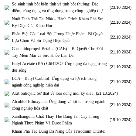
So sánh tinh bột biến tính và tinh bột thường: Đặc
(23.10.2024)
điểm, công dụng và ứng dụng trong công nghiệp thự
Nuôi Tinh Thể Tại Nhà – Hành Trình Khám Phá Sự
(22.10.2024)
Kỳ Diệu Của Khoa Học
Phân Biệt Các Loại Bột Trong Thực Phẩm: Bí Quyết
(22.10.2024)
Lựa Chọn Và Sử Dụng Hiệu Quả
Cocamidopropyl Betaine (CAB) – Bí Quyết Cho Đôi
(21.10.2024)
Tay Mềm Mại và Sức Khỏe Làn Da
Butyl Acetate (BA) C6H12O2 Ứng dụng đa dạng trong
(21.10.2024)
đời sống
BCA – Butyl Carbitol: Ứng dụng và lợi ích trong
(21.10.2024)
ngành công nghiệp hiện đại
Axit Salicylic Sự thật về loại dung môi kỳ diệu
(21.10.2024)
Alcohlol Ethoxylate: Ứng dụng và lợi ích trong ngành
(21.10.2024)
công nghiệp hóa chất
Xanthangum: Chất Thay Thế Đáng Tin Cậy Trong
(19.10.2024)
Ngành Thực Phẩm Và Dược Phẩm
Khám Phá Tác Dụng Đa Năng Của Trisodium Citrate: