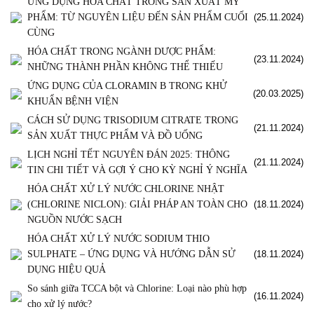
ỨNG DỤNG HÓA CHẤT TRONG SẢN XUẤT MỸ
PHẨM: TỪ NGUYÊN LIỆU ĐẾN SẢN PHẨM CUỐI
(25.11.2024)
CÙNG
HÓA CHẤT TRONG NGÀNH DƯỢC PHẨM:
(23.11.2024)
NHỮNG THÀNH PHẦN KHÔNG THỂ THIẾU
ỨNG DỤNG CỦA CLORAMIN B TRONG KHỬ
(20.03.2025)
KHUẨN BỆNH VIỆN
CÁCH SỬ DỤNG TRISODIUM CITRATE TRONG
(21.11.2024)
SẢN XUẤT THỰC PHẨM VÀ ĐỒ UỐNG
LỊCH NGHỈ TẾT NGUYÊN ĐÁN 2025: THÔNG
(21.11.2024)
TIN CHI TIẾT VÀ GỢI Ý CHO KỲ NGHỈ Ý NGHĨA
HÓA CHẤT XỬ LÝ NƯỚC CHLORINE NHẬT
(CHLORINE NICLON): GIẢI PHÁP AN TOÀN CHO
(18.11.2024)
NGUỒN NƯỚC SẠCH
HÓA CHẤT XỬ LÝ NƯỚC SODIUM THIO
SULPHATE – ỨNG DỤNG VÀ HƯỚNG DẪN SỬ
(18.11.2024)
DỤNG HIỆU QUẢ
So sánh giữa TCCA bột và Chlorine: Loại nào phù hợp
(16.11.2024)
cho xử lý nước?