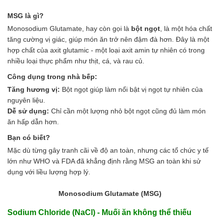
Hóa chất khác
MSG là gì?
Giới Thiệu
Đối tác
Monosodium Glutamate, hay còn gọi là
bột ngọt
, là một hóa chất
Quy trình sản xuất
tăng cường vị giác, giúp món ăn trở nên đậm đà hơn. Đây là một
Tin tức
hợp chất của axit glutamic - một loại axit amin tự nhiên có trong
VMC GROUP
nhiều loại thực phẩm như thịt, cá, và rau củ.
Ngành Hóa Chất
Công dụng trong nhà bếp:
Tẩy Rửa Diệt Khuẩn
Tăng hương vị:
Bột ngọt giúp làm nổi bật vị ngọt tự nhiên của
Ngành Thực Phẩm
nguyên liệu.
Ngành Nông Nghiệp
Dễ sử dụng:
Chỉ cần một lượng nhỏ bột ngọt cũng đủ làm món
Ngành Thủy Sản
ăn hấp dẫn hơn.
Ngành Môi Trường
Ngành Nhựa
Bạn có biết?
Ngành Xây Dựng
Mặc dù từng gây tranh cãi về độ an toàn, nhưng các tổ chức y tế
Ngành Cao Su
lớn như WHO và FDA đã khẳng định rằng MSG an toàn khi sử
Ngành Xi Mạ
dụng với liều lượng hợp lý.
Ngành Thủy Tinh
Ngành Dệt Nhuộm
Monosodium Glutamate (MSG)
Ngành Sơn
Ngành In Ấn Bao Bì
Sodium Chloride (NaCl) - Muối ăn không thể thiếu