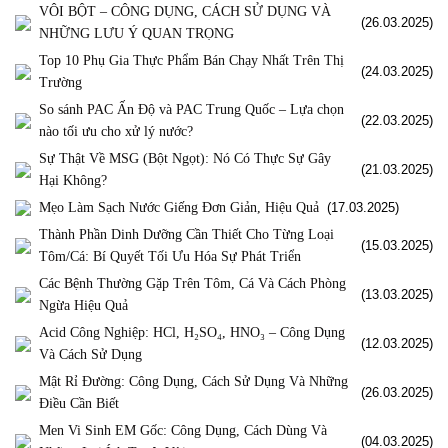
VÔI BỘT – CÔNG DỤNG, CÁCH SỬ DỤNG VÀ
(26.03.2025)
NHỮNG LƯU Ý QUAN TRỌNG
Top 10 Phụ Gia Thực Phẩm Bán Chạy Nhất Trên Thị
(24.03.2025)
Trường
So sánh PAC Ấn Độ và PAC Trung Quốc – Lựa chọn
(22.03.2025)
nào tối ưu cho xử lý nước?
Sự Thật Về MSG (Bột Ngọt): Nó Có Thực Sự Gây
(21.03.2025)
Hại Không?
Mẹo Làm Sạch Nước Giếng Đơn Giản, Hiệu Quả
(17.03.2025)
Thành Phần Dinh Dưỡng Cần Thiết Cho Từng Loại
(15.03.2025)
Tôm/Cá: Bí Quyết Tối Ưu Hóa Sự Phát Triển
Các Bệnh Thường Gặp Trên Tôm, Cá Và Cách Phòng
(13.03.2025)
Ngừa Hiệu Quả
Acid Công Nghiệp: HCl, H₂SO₄, HNO₃ – Công Dụng
(12.03.2025)
Và Cách Sử Dụng
Mật Rỉ Đường: Công Dụng, Cách Sử Dụng Và Những
(26.03.2025)
Điều Cần Biết
Men Vi Sinh EM Gốc: Công Dụng, Cách Dùng Và
(04.03.2025)