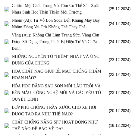
Chitin: Một Chất Trong Vỏ Tôm Có Thể Sản Xuất
(25.12.2024)
Nhựa Sinh Học Thân Thiện Môi Trường
Nhôm (Al): Từ Vỏ Lon Soda Đến Khung Máy Bay,
(24.12.2024)
Nhôm Đóng Vai Trò Không Thể Thay Thế
Vàng (Au): Không Chỉ Làm Trang Sức, Vàng Còn
Được Sử Dụng Trong Thiết Bị Điện Tử Và Chữa
(24.12.2024)
Bệnh
NHỮNG NGUYÊN TỐ "HIẾM" NHẤT VÀ ỨNG
(23.12.2024)
DỤNG CỦA CHÚNG
HÓA CHẤT NÀO GIÚP BỀ MẶT CHỐNG THẤM
(23.12.2024)
HOÀN HẢO?
HÓA HỌC ĐẰNG SAU SON MÔI LÂU TRÔI VÀ
BỀN MÀU: CÔNG NGHỆ MỚI VÀ CÁC YẾU TỐ
(23.12.2024)
QUYẾT ĐỊNH
LỚP PHỦ CHỐNG TRẦY XƯỚC CHO XE HƠI
(20.12.2024)
ĐƯỢC TẠO RA NHƯ THẾ NÀO?
CHẤT CHỐNG NẮNG SPF HOẠT ĐỘNG NHƯ
(19.12.2024)
THẾ NÀO ĐỂ BẢO VỆ DA?