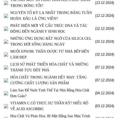
(13.12.2024)
TRONG BÓNG TỐI?
NGUYÊN TỐ KỲ LẠ NHẤT TRONG BẢNG TUẦN
(12.12.2024)
HOÀN: ĐÂU LÀ ỨNG VIÊN?
PHÁT HIỆN MỚI VỀ CẤU TRÚC DNA VÀ TÁC
(12.12.2024)
ĐỘNG ĐẾN NGÀNH Y SINH HỌC
NHỮNG ỨNG DỤNG BẤT NGỜ CỦA SILICA GEL
(10.12.2024)
TRONG ĐỜI SỐNG HÀNG NGÀY
MUỐI EPSOM: THẦN DƯỢC TỪ NHÀ BẾP ĐẾN
(10.12.2024)
LÀM ĐẸP
LỊCH SỬ PHÁT TRIỂN HÓA CHẤT VÀ NHỮNG
(07.12.2024)
THÀNH TỰU ĐỘT PHÁ
HÓA CHẤT TRONG NGÀNH DỆT MAY: TĂNG
(07.12.2024)
CƯỜNG CHẤT LƯỢNG SẢN PHẨM
Làm Sao Để Nuôi Tinh Thể Tại Nhà Bằng Hóa Chất
(04.12.2024)
Đơn Giản?
VITAMIN C CÓ THỰC SỰ THẦN KỲ? HIỂU RÕ
(03.12.2024)
VỀ ACID ASCORBIC
Hóa Chất Và Pháo Hoa: Bí Mật Đằng Sau Màn Trình