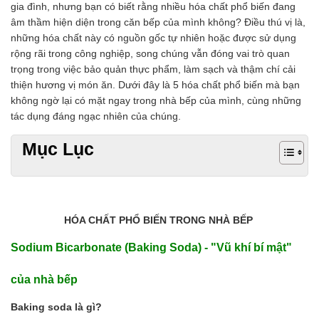
gia đình, nhưng bạn có biết rằng nhiều hóa chất phổ biến đang
Chất phụ gia tạo cấu trúc
âm thầm hiện diện trong căn bếp của mình không? Điều thú vị là,
Chất phụ gia bảo quản
những hóa chất này có nguồn gốc tự nhiên hoặc được sử dụng
Chất phụ gia nem giò chả
rộng rãi trong công nghiệp, song chúng vẫn đóng vai trò quan
Chất phụ gia bún mì phở
trọng trong việc bảo quản thực phẩm, làm sạch và thậm chí cải
Chất phụ gia bánh kẹo kem
thiện hương vị món ăn. Dưới đây là 5 hóa chất phổ biến mà bạn
Chất phụ gia nước giải khát
không ngờ lại có mặt ngay trong nhà bếp của mình, cùng những
Chất phụ gia xúc xích
tác dụng đáng ngạc nhiên của chúng.
Chất phụ gia nước mắm
Chất phụ gia rau củ quả
Mục Lục
Chất phụ gia thạch rau câu
Chất phụ gia đậu hũ
HÓA CHẤT TẨY RỬA
Tẩy rửa công nghiệp
Tẩy rửa sinh hoạt
HÓA CHẤT PHỔ BIẾN TRONG NHÀ BẾP
Tẩy rửa ô tô xe máy
Tẩy cáu cặn đường ống
Sodium Bicarbonate (Baking Soda) - "Vũ khí bí mật"
Tẩy rửa khác
HÓA CHẤT THỦY SẢN
của nhà bếp
Hóa chất xử lý nước
Baking soda là gì?
Men đường ruột