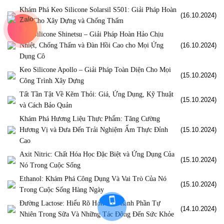
Khám Phá Keo Silicone Solarsil S501: Giải Pháp Hoàn
(16.10.2024)
Hảo Cho Xây Dựng và Chống Thấm
Keo Silicone Shinetsu – Giải Pháp Hoàn Hảo Chịu
Nhiệt, Chống Thấm và Đàn Hồi Cao cho Mọi Ứng
(16.10.2024)
Dụng Cô
Keo Silicone Apollo – Giải Pháp Toàn Diện Cho Mọi
(15.10.2024)
Công Trình Xây Dựng
Tất Tần Tật Về Kẽm Thỏi: Giá, Ứng Dụng, Kỹ Thuật
(15.10.2024)
và Cách Bảo Quản
Khám Phá Hương Liệu Thực Phẩm: Tăng Cường
Hương Vị và Đưa Đến Trải Nghiệm Ẩm Thực Đỉnh
(15.10.2024)
Cao
Axit Nitric: Chất Hóa Học Đặc Biệt và Ứng Dụng Của
(15.10.2024)
Nó Trong Cuộc Sống
Ethanol: Khám Phá Công Dụng Và Vai Trò Của Nó
(15.10.2024)
Trong Cuộc Sống Hàng Ngày
Đường Lactose: Hiểu Rõ Hơn Về Thành Phần Tự
(14.10.2024)
Nhiên Trong Sữa Và Những Tác Động Đến Sức Khỏe