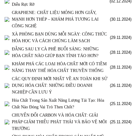
(02.12.2024)
Diễn Rực Rỡ
GRAPHENE: CHẤT LIỆU MỎNG HƠN GIẤY,
MẠNH HƠN THÉP – KHÁM PHÁ TƯƠNG LAI
(30.11.2024)
CÔNG NGHỆ
XÀ PHÒNG BẠN DÙNG MỖI NGÀY: CÔNG THỨC
(29.11.2024)
HÓA HỌC VÀ CÁCH CHÚNG LÀM SẠCH
ĐẰNG SAU LY CÀ PHÊ BUỔI SÁNG: NHỮNG
(28.11.2024)
HÓA CHẤT NÀO GIÚP BẠN TỈNH TÁO HƠN?
KHÁM PHÁ CÁC LOẠI HÓA CHẤT MỚI CÓ TIỀM
(28.11.2024)
NĂNG THAY THẾ HÓA CHẤT TRUYỀN THỐNG
CÁC QUY ĐỊNH MỚI NHẤT VỀ AN TOÀN KHI SỬ
DỤNG HÓA CHẤT: NHỮNG ĐIỀU DOANH
(26.11.2024)
NGHIỆP CẦN LƯU Ý
Hóa Chất Trong Sản Xuất Năng Lượng Tái Tạo: Hóa
(25.11.2024)
Chất Nào Đóng Vai Trò Then Chốt?
CHUYỂN ĐỔI CARBON VÀ HÓA CHẤT: GIẢI
PHÁP GIẢM THIỂU PHÁT THẢI VÀ BẢO VỆ MÔI
(25.11.2024)
TRƯỜNG