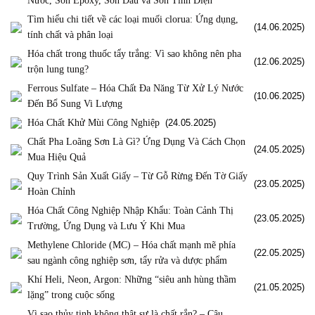
Nước, Sơn Epoxy, Sơn Dầu và Sơn Tĩnh Điện
Tìm hiểu chi tiết về các loại muối clorua: Ứng dụng,
(14.06.2025)
tính chất và phân loại
Hóa chất trong thuốc tẩy trắng: Vì sao không nên pha
(12.06.2025)
trộn lung tung?
Ferrous Sulfate – Hóa Chất Đa Năng Từ Xử Lý Nước
(10.06.2025)
Đến Bổ Sung Vi Lượng
Hóa Chất Khử Mùi Công Nghiệp
(24.05.2025)
Chất Pha Loãng Sơn Là Gì? Ứng Dụng Và Cách Chọn
(24.05.2025)
Mua Hiệu Quả
Quy Trình Sản Xuất Giấy – Từ Gỗ Rừng Đến Tờ Giấy
(23.05.2025)
Hoàn Chỉnh
Hóa Chất Công Nghiệp Nhập Khẩu: Toàn Cảnh Thị
(23.05.2025)
Trường, Ứng Dụng và Lưu Ý Khi Mua
Methylene Chloride (MC) – Hóa chất mạnh mẽ phía
(22.05.2025)
sau ngành công nghiệp sơn, tẩy rửa và dược phẩm
Khí Heli, Neon, Argon: Những “siêu anh hùng thầm
(21.05.2025)
lặng” trong cuộc sống
Vì sao thủy tinh không thật sự là chất rắn? – Câu