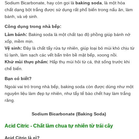
Men vi sinh EM gốc
Sodium Bicarbonate, hay còn gọi là
baking soda
, là một hóa
Bổ sung khoáng chất
chất dạng bột trắng được sử dụng rất phổ biến trong nấu ăn, làm
Bổ gan và giải độc gan
bánh, và vệ sinh.
Phòng và trị bệnh
Công dụng trong nhà bếp:
Bổ sung dinh dưỡng tăng trọng
Làm bánh:
Baking soda là một chất tạo độ phồng giúp bánh nở
Hấp thụ khí độc Yucca
xốp, mềm mịn.
HÓA CHẤT XỬ LÝ NƯỚC
Vệ sinh:
Đây là chất tẩy rửa tự nhiên, giúp loại bỏ mùi khó chịu từ
Xử lý nước hồ bơi
tủ lạnh, làm sạch các vết bẩn trên bề mặt bếp, xoong nồi.
Xử lý nước sinh hoạt
Khử mùi thực phẩm:
Hấp thụ mùi hôi từ cá, thịt sống trước khi
Xử lý nước thải
chế biến.
Xử lý nước giếng khoan
Xử lý nước khác
Bạn có biết?
DUNG MÔI CÔNG NGHIỆP
Ngoài vai trò trong nhà bếp, baking soda còn được dùng như một
Pha sơn nước
nguyên liệu làm đẹp tự nhiên, như tẩy tế bào chết hay làm trắng
Pha sơn epoxy
răng.
Pha sơn dầu
Pha sơn tĩnh điện
Sodium Bicarbonate (Baking Soda)
Dung môi khác
HƯƠNG LIỆU TINH DẦU
Acid Citric - Chất làm chua tự nhiên từ trái cây
HÓA CHẤT CÔNG NGHIỆP
Acid Citric là gì?