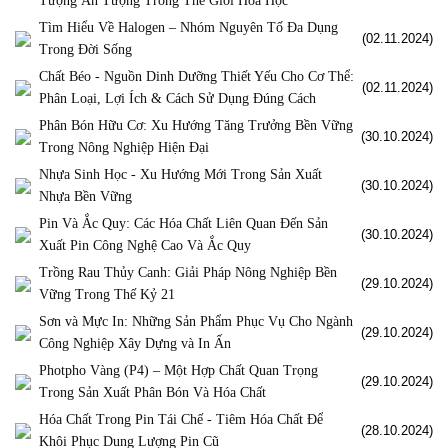
Tượng Ấn Tượng Trong Thế Giới Hóa Học
Tìm Hiểu Về Halogen – Nhóm Nguyên Tố Đa Dụng
(02.11.2024)
Trong Đời Sống
Chất Béo - Nguồn Dinh Dưỡng Thiết Yếu Cho Cơ Thể:
(02.11.2024)
Phân Loại, Lợi Ích & Cách Sử Dụng Đúng Cách
Phân Bón Hữu Cơ: Xu Hướng Tăng Trưởng Bền Vững
(30.10.2024)
Trong Nông Nghiệp Hiện Đại
Nhựa Sinh Học - Xu Hướng Mới Trong Sản Xuất
(30.10.2024)
Nhựa Bền Vững
Pin Và Ắc Quy: Các Hóa Chất Liên Quan Đến Sản
(30.10.2024)
Xuất Pin Công Nghệ Cao Và Ắc Quy
Trồng Rau Thủy Canh: Giải Pháp Nông Nghiệp Bền
(29.10.2024)
Vững Trong Thế Kỷ 21
Sơn và Mực In: Những Sản Phẩm Phục Vụ Cho Ngành
(29.10.2024)
Công Nghiệp Xây Dựng và In Ấn
Photpho Vàng (P4) – Một Hợp Chất Quan Trọng
(29.10.2024)
Trong Sản Xuất Phân Bón Và Hóa Chất
Hóa Chất Trong Pin Tái Chế - Tiêm Hóa Chất Để
(28.10.2024)
Khôi Phục Dung Lượng Pin Cũ