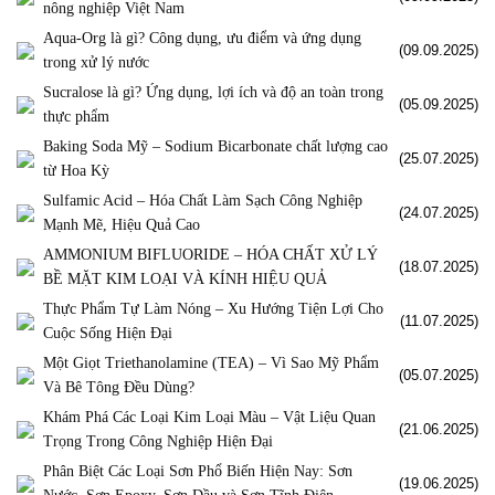
nông nghiệp Việt Nam
Aqua-Org là gì? Công dụng, ưu điểm và ứng dụng
(09.09.2025)
trong xử lý nước
Sucralose là gì? Ứng dụng, lợi ích và độ an toàn trong
(05.09.2025)
thực phẩm
Baking Soda Mỹ – Sodium Bicarbonate chất lượng cao
(25.07.2025)
từ Hoa Kỳ
Sulfamic Acid – Hóa Chất Làm Sạch Công Nghiệp
(24.07.2025)
Mạnh Mẽ, Hiệu Quả Cao
AMMONIUM BIFLUORIDE – HÓA CHẤT XỬ LÝ
(18.07.2025)
BỀ MẶT KIM LOẠI VÀ KÍNH HIỆU QUẢ
Thực Phẩm Tự Làm Nóng – Xu Hướng Tiện Lợi Cho
(11.07.2025)
Cuộc Sống Hiện Đại
Một Giọt Triethanolamine (TEA) – Vì Sao Mỹ Phẩm
(05.07.2025)
Và Bê Tông Đều Dùng?
Khám Phá Các Loại Kim Loại Màu – Vật Liệu Quan
(21.06.2025)
Trọng Trong Công Nghiệp Hiện Đại
Phân Biệt Các Loại Sơn Phổ Biến Hiện Nay: Sơn
(19.06.2025)