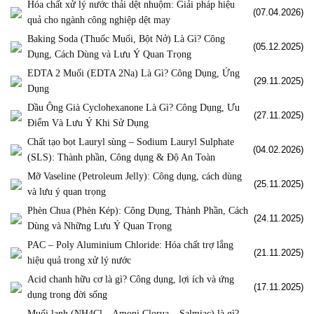
Hóa chất xử lý nước thải dệt nhuộm: Giải pháp hiệu
(07.04.2026)
quả cho ngành công nghiệp dệt may
Baking Soda (Thuốc Muối, Bột Nở) Là Gì? Công
(05.12.2025)
Dụng, Cách Dùng và Lưu Ý Quan Trọng
EDTA 2 Muối (EDTA 2Na) Là Gì? Công Dụng, Ứng
(29.11.2025)
Dụng
Dầu Ông Già Cyclohexanone Là Gì? Công Dụng, Ưu
(27.11.2025)
Điểm Và Lưu Ý Khi Sử Dụng
Chất tạo bọt Lauryl sùng – Sodium Lauryl Sulphate
(04.02.2026)
(SLS): Thành phần, Công dụng & Độ An Toàn
Mỡ Vaseline (Petroleum Jelly): Công dụng, cách dùng
(25.11.2025)
và lưu ý quan trọng
Phèn Chua (Phèn Kép): Công Dụng, Thành Phần, Cách
(24.11.2025)
Dùng và Những Lưu Ý Quan Trọng
PAC – Poly Aluminium Chloride: Hóa chất trợ lắng
(21.11.2025)
hiệu quả trong xử lý nước
Acid chanh hữu cơ là gì? Công dụng, lợi ích và ứng
(17.11.2025)
dụng trong đời sống
Muối lạnh (NH4Cl – Amoni Clorua – Salmiac) là gì?