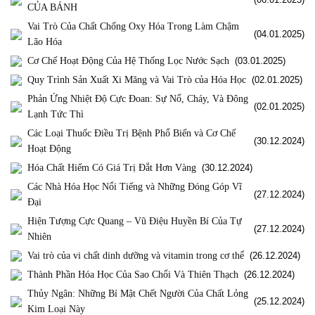
CỦA BÁNH
Vai Trò Của Chất Chống Oxy Hóa Trong Làm Chậm
(04.01.2025)
Lão Hóa
Cơ Chế Hoạt Động Của Hệ Thống Lọc Nước Sạch
(03.01.2025)
Quy Trình Sản Xuất Xi Măng và Vai Trò của Hóa Học
(02.01.2025)
Phản Ứng Nhiệt Độ Cực Đoan: Sự Nổ, Cháy, Và Đông
(02.01.2025)
Lạnh Tức Thì
Các Loại Thuốc Điều Trị Bệnh Phổ Biến và Cơ Chế
(30.12.2024)
Hoạt Động
Hóa Chất Hiếm Có Giá Trị Đắt Hơn Vàng
(30.12.2024)
Các Nhà Hóa Học Nổi Tiếng và Những Đóng Góp Vĩ
(27.12.2024)
Đại
Hiện Tượng Cực Quang – Vũ Điệu Huyền Bí Của Tự
(27.12.2024)
Nhiên
Vai trò của vi chất dinh dưỡng và vitamin trong cơ thể
(26.12.2024)
Thành Phần Hóa Học Của Sao Chổi Và Thiên Thạch
(26.12.2024)
Thủy Ngân: Những Bí Mật Chết Người Của Chất Lỏng
(25.12.2024)
Kim Loại Này