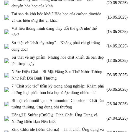
(20.05.2025)
chuyện hóa học của kính
Tại sao đá khô bốc khói? Hóa học của carbon dioxide
(16.05.2025)
và các hiệu ứng thú vị khác
Vật liệu thông minh đang thay đổi thế giới như thế
(15.05.2025)
nào?
Sự thật về “chất tẩy trắng” – Không phải cái gì trắng
(14.05.2025)
cũng độc!
Sự thật về mỹ phẩm: Những hóa chất khiến da bạn đẹp
(12.05.2025)
lên từng ngày
Nước Điện Giải – Bí Mật Đằng Sau Thứ Nước Tưởng
(06.05.2025)
Như Rất Đỗi Bình Thường
7 “Chất xúc tác” thần kỳ trong nông nghiệp: Khám phá
(05.05.2025)
những loại phân bón hóa học được dùng nhiều nhấ
Bí mật của muối lạnh: Ammonium Chloride – Chất rắn
(26.04.2025)
tưởng thường, ứng dụng phi thường
Đồng(II) Sulfat (CuSO₄): Tính Chất, Ứng Dụng và
(24.04.2025)
Những Điều Bạn Nên Biết
Zinc Chloride (Kẽm Clorua) – Tính chất, Ứng dụng và