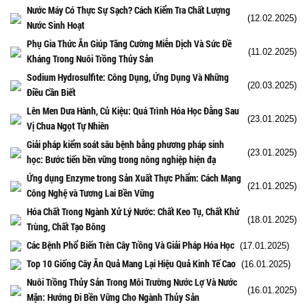
Nước Máy Có Thực Sự Sạch? Cách Kiểm Tra Chất Lượng
(12.02.2025)
Nước Sinh Hoạt
Phụ Gia Thức Ăn Giúp Tăng Cường Miễn Dịch Và Sức Đề
(11.02.2025)
Kháng Trong Nuôi Trồng Thủy Sản
Sodium Hydrosulfite: Công Dụng, Ứng Dụng Và Những
(20.03.2025)
Điều Cần Biết
Lên Men Dưa Hành, Củ Kiệu: Quá Trình Hóa Học Đằng Sau
(23.01.2025)
Vị Chua Ngọt Tự Nhiên
Giải pháp kiểm soát sâu bệnh bằng phương pháp sinh
(23.01.2025)
học: Bước tiến bền vững trong nông nghiệp hiện đạ
Ứng dụng Enzyme trong Sản Xuất Thực Phẩm: Cách Mạng
(21.01.2025)
Công Nghệ và Tương Lai Bền Vững
Hóa Chất Trong Ngành Xử Lý Nước: Chất Keo Tụ, Chất Khử
(18.01.2025)
Trùng, Chất Tạo Bông
Các Bệnh Phổ Biến Trên Cây Trồng Và Giải Pháp Hóa Học
(17.01.2025)
Top 10 Giống Cây Ăn Quả Mang Lại Hiệu Quả Kinh Tế Cao
(16.01.2025)
Nuôi Trồng Thủy Sản Trong Môi Trường Nước Lợ Và Nước
(16.01.2025)
Mặn: Hướng Đi Bền Vững Cho Ngành Thủy Sản