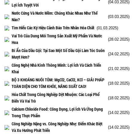
(04.03.2025)
Lợi Ích Tuyệt Vời
Nước Cứng Và Nước Mềm: Chúng Khác Nhau Như Thế
(03.03.2025)
Nào?
Tìm Hiểu Các Ký Hiệu Cảnh Báo Trên Nhãn Hóa Chất
(01.03.2025)
Vai Trò Của Dung Môi Trong Sản Xuất Mỹ Phẩm Và Nước
(28.02.2025)
Hoa
Bí Ẩn Của Dầu Gội: Tại Sao Một Số Dầu Gội Làm Tóc Suôn
(24.02.2025)
Mượt Hơn?
Công Nghệ Nhà Kính Thông Minh: Lợi Ích Và Cách Triển
(21.02.2025)
Khai
BỘ 3 KHOÁNG NUÔI TÔM: MgCl2, CaCl2, KCl – GIẢI PHÁP
(18.02.2025)
TOÀN DIỆN CHO TÔM KHỎE, NĂNG SUẤT CAO!
Hóa Chất Trong Công Nghiệp Dệt Nhuộm: Các Loại Phổ
(18.02.2025)
Biến Và Vai Trò
Calcium Chloride Food: Công Dụng, Lợi Ích Và Ứng Dụng
(14.02.2025)
Trong Thực Phẩm
Công Nghiệp Nặng vs. Công Nghiệp Nhẹ: Điểm Khác Biệt
(14.02.2025)
Và Xu Hướng Phát Triển