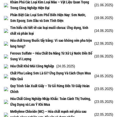
Khám Phá Các Loại Kim Loại Màu – Vật Liệu Quan Trọng
(21.06.2025)
Trong Công Nghiệp Hiện Đại
Phân Biệt Các Loại Sơn Phổ Biến Hiện Nay: Sơn Nước,
(19.06.2025)
Sơn Epoxy, Sơn Dầu và Sơn Tĩnh Điện
Tìm hiểu chi tiết về các loại muối clorua: Ứng dụng, tính
(14.06.2025)
chất và phân loại
Hóa chất trong thuốc tẩy trắng: Vì sao không nên pha trộn
(12.06.2025)
lung tung?
Ferrous Sulfate – Hóa Chất Đa Năng Từ Xử Lý Nước Đến Bổ
(10.06.2025)
Sung Vi Lượng
Hóa Chất Khử Mùi Công Nghiệp
(24.05.2025)
Chất Pha Loãng Sơn Là Gì? Ứng Dụng Và Cách Chọn Mua
(24.05.2025)
Hiệu Quả
Quy Trình Sản Xuất Giấy – Từ Gỗ Rừng Đến Tờ Giấy Hoàn
(23.05.2025)
Chỉnh
Hóa Chất Công Nghiệp Nhập Khẩu: Toàn Cảnh Thị Trường,
(23.05.2025)
Ứng Dụng và Lưu Ý Khi Mua
Methylene Chloride (MC) – Hóa chất mạnh mẽ phía sau
(22.05.2025)