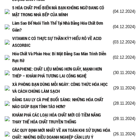
5 HÓA CHẤT PHỔ BIẾN MÀ BẠN KHÔNG NGỜ ĐANG CÓ
(04.12.2024)
MẶT TRONG NHÀ BẾP CỦA MÌNH
Làm Sao Để Nuôi Tinh Thể Tại Nhà Bằng Hóa Chất Đơn
(04.12.2024)
Giản?
VITAMIN C CÓ THỰC SỰ THẦN KỲ? HIỂU RÕ VỀ ACID
(03.12.2024)
ASCORBIC
Hóa Chất Và Pháo Hoa: Bí Mật Đằng Sau Màn Trình Diễn
(02.12.2024)
Rực Rỡ
GRAPHENE: CHẤT LIỆU MỎNG HƠN GIẤY, MẠNH HƠN
(30.11.2024)
THÉP – KHÁM PHÁ TƯƠNG LAI CÔNG NGHỆ
XÀ PHÒNG BẠN DÙNG MỖI NGÀY: CÔNG THỨC HÓA HỌC
(29.11.2024)
VÀ CÁCH CHÚNG LÀM SẠCH
ĐẰNG SAU LY CÀ PHÊ BUỔI SÁNG: NHỮNG HÓA CHẤT
(28.11.2024)
NÀO GIÚP BẠN TỈNH TÁO HƠN?
KHÁM PHÁ CÁC LOẠI HÓA CHẤT MỚI CÓ TIỀM NĂNG
(28.11.2024)
THAY THẾ HÓA CHẤT TRUYỀN THỐNG
CÁC QUY ĐỊNH MỚI NHẤT VỀ AN TOÀN KHI SỬ DỤNG HÓA
(26.11.2024)
CHẤT: NHỮNG ĐIỀU DOANH NGHIỆP CẦN LƯU Ý