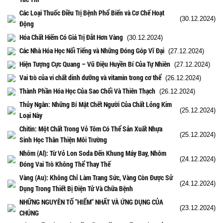
Các Loại Thuốc Điều Trị Bệnh Phổ Biến và Cơ Chế Hoạt
(30.12.2024)
Động
Hóa Chất Hiếm Có Giá Trị Đắt Hơn Vàng
(30.12.2024)
Các Nhà Hóa Học Nổi Tiếng và Những Đóng Góp Vĩ Đại
(27.12.2024)
Hiện Tượng Cực Quang – Vũ Điệu Huyền Bí Của Tự Nhiên
(27.12.2024)
Vai trò của vi chất dinh dưỡng và vitamin trong cơ thể
(26.12.2024)
Thành Phần Hóa Học Của Sao Chổi Và Thiên Thạch
(26.12.2024)
Thủy Ngân: Những Bí Mật Chết Người Của Chất Lỏng Kim
(25.12.2024)
Loại Này
Chitin: Một Chất Trong Vỏ Tôm Có Thể Sản Xuất Nhựa
(25.12.2024)
Sinh Học Thân Thiện Môi Trường
Nhôm (Al): Từ Vỏ Lon Soda Đến Khung Máy Bay, Nhôm
(24.12.2024)
Đóng Vai Trò Không Thể Thay Thế
Vàng (Au): Không Chỉ Làm Trang Sức, Vàng Còn Được Sử
(24.12.2024)
Dụng Trong Thiết Bị Điện Tử Và Chữa Bệnh
NHỮNG NGUYÊN TỐ "HIẾM" NHẤT VÀ ỨNG DỤNG CỦA
(23.12.2024)
CHÚNG