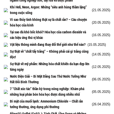
ngành công nghiệp sơn, tẩy rửa và dược phẩm
Khí Heli, Neon, Argon: Những “siêu anh hùng thầm lặng”
(21.05.2025)
trong cuộc sống
Vì sao thủy tinh không thật sự là chất rắn? – Câu chuyện
(20.05.2025)
hóa học của kính
Tại sao đá khô bốc khói? Hóa học của carbon dioxide và
(16.05.2025)
các hiệu ứng thú vị khác
Vật liệu thông minh đang thay đổi thế giới như thế nào?
(15.05.2025)
Sự thật về “chất tẩy trắng” – Không phải cái gì trắng cũng
(14.05.2025)
độc!
Sự thật về mỹ phẩm: Những hóa chất khiến da bạn đẹp lên
(12.05.2025)
từng ngày
Nước Điện Giải – Bí Mật Đằng Sau Thứ Nước Tưởng Như
(06.05.2025)
Rất Đỗi Bình Thường
7 “Chất xúc tác” thần kỳ trong nông nghiệp: Khám phá
(05.05.2025)
những loại phân bón hóa học được dùng nhiều nhấ
Bí mật của muối lạnh: Ammonium Chloride – Chất rắn
(26.04.2025)
tưởng thường, ứng dụng phi thường
Đồng(II) Sulfat (CuSO₄): Tính Chất, Ứng Dụng và Những