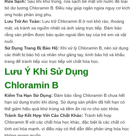
Rửa Sạch:
Sau khi khử trùng, rửa sạch bề mặt với nước để loại
bỏ dư lượng Chloramin B. Điều này giúp ngăn ngừa nguy cơ kích
ứng hoặc phản ứng phụ.
Lưu Trữ An Toàn:
Lưu trữ Chloramin B ở nơi khô ráo, thoáng
mát, và tránh xa nguồn nhiệt và ánh sáng trực tiếp. Đảm bảo
rằng sản phẩm được bảo quản ngoài tầm tay của trẻ em và vật
nuôi.
Sử Dụng Trang Bị Bảo Hộ:
Khi xử lý Chloramin B, nên sử dụng
các thiết bị bảo hộ cá nhân như găng tay, kính bảo hộ và khẩu
trang để tránh tiếp xúc trực tiếp với chất hóa học.
Lưu Ý Khi Sử Dụng
Chloramin B
Kiểm Tra Hạn Sử Dụng:
Đảm bảo rằng Chloramin B chưa hết
hạn sử dụng trước khi dùng. Sử dụng sản phẩm đã hết hạn có
thể giảm hiệu quả khử trùng và tiềm ẩn rủi ro cho sức khỏe.
Tránh Sự Kết Hợp Với Các Chất Khác:
Tránh kết hợp
Chloramin B với các chất hóa học khác, đặc biệt là các chất có
tính oxi hóa mạnh, vì điều này có thể dẫn đến phản ứng hóa học
không mong muốn.