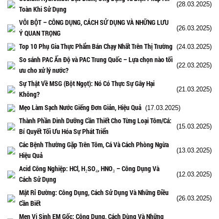
(28.03.2025)
Toàn Khi Sử Dụng
VÔI BỘT – CÔNG DỤNG, CÁCH SỬ DỤNG VÀ NHỮNG LƯU
(26.03.2025)
Ý QUAN TRỌNG
Top 10 Phụ Gia Thực Phẩm Bán Chạy Nhất Trên Thị Trường
(24.03.2025)
So sánh PAC Ấn Độ và PAC Trung Quốc – Lựa chọn nào tối
(22.03.2025)
ưu cho xử lý nước?
Sự Thật Về MSG (Bột Ngọt): Nó Có Thực Sự Gây Hại
(21.03.2025)
Không?
Mẹo Làm Sạch Nước Giếng Đơn Giản, Hiệu Quả
(17.03.2025)
Thành Phần Dinh Dưỡng Cần Thiết Cho Từng Loại Tôm/Cá:
(15.03.2025)
Bí Quyết Tối Ưu Hóa Sự Phát Triển
Các Bệnh Thường Gặp Trên Tôm, Cá Và Cách Phòng Ngừa
(13.03.2025)
Hiệu Quả
Acid Công Nghiệp: HCl, H₂SO₄, HNO₃ – Công Dụng Và
(12.03.2025)
Cách Sử Dụng
Mật Rỉ Đường: Công Dụng, Cách Sử Dụng Và Những Điều
(26.03.2025)
Cần Biết
Men Vi Sinh EM Gốc: Công Dụng, Cách Dùng Và Những