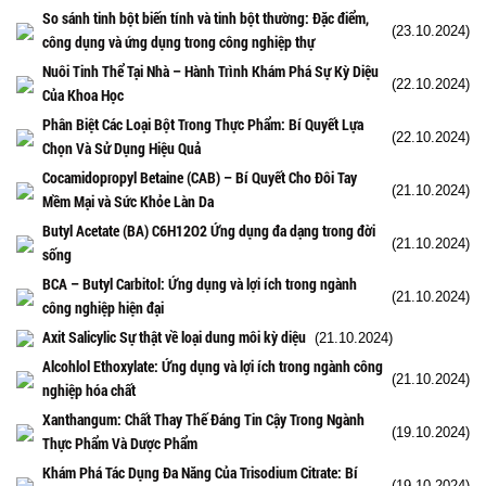
So sánh tinh bột biến tính và tinh bột thường: Đặc điểm,
(23.10.2024)
công dụng và ứng dụng trong công nghiệp thự
Nuôi Tinh Thể Tại Nhà – Hành Trình Khám Phá Sự Kỳ Diệu
(22.10.2024)
Của Khoa Học
Phân Biệt Các Loại Bột Trong Thực Phẩm: Bí Quyết Lựa
(22.10.2024)
Chọn Và Sử Dụng Hiệu Quả
Cocamidopropyl Betaine (CAB) – Bí Quyết Cho Đôi Tay
(21.10.2024)
Mềm Mại và Sức Khỏe Làn Da
Butyl Acetate (BA) C6H12O2 Ứng dụng đa dạng trong đời
(21.10.2024)
sống
BCA – Butyl Carbitol: Ứng dụng và lợi ích trong ngành
(21.10.2024)
công nghiệp hiện đại
Axit Salicylic Sự thật về loại dung môi kỳ diệu
(21.10.2024)
Alcohlol Ethoxylate: Ứng dụng và lợi ích trong ngành công
(21.10.2024)
nghiệp hóa chất
Xanthangum: Chất Thay Thế Đáng Tin Cậy Trong Ngành
(19.10.2024)
Thực Phẩm Và Dược Phẩm
Khám Phá Tác Dụng Đa Năng Của Trisodium Citrate: Bí
(19.10.2024)