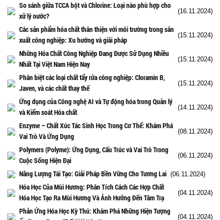
So sánh giữa TCCA bột và Chlorine: Loại nào phù hợp cho
(16.11.2024)
xử lý nước?
Các sản phẩm hóa chất thân thiện với môi trường trong sản
(15.11.2024)
xuất công nghiệp: Xu hướng và giải pháp
Những Hóa Chất Công Nghiệp Đang Được Sử Dụng Nhiều
(15.11.2024)
Nhất Tại Việt Nam Hiện Nay
Phân biệt các loại chất tẩy rửa công nghiệp: Cloramin B,
(15.11.2024)
Javen, và các chất thay thế
Ứng dụng của Công nghệ AI và Tự động hóa trong Quản lý
(14.11.2024)
và Kiểm soát Hóa chất
Enzyme – Chất Xúc Tác Sinh Học Trong Cơ Thể: Khám Phá
(08.11.2024)
Vai Trò Và Ứng Dụng
Polymers (Polyme): Ứng Dụng, Cấu Trúc và Vai Trò Trong
(06.11.2024)
Cuộc Sống Hiện Đại
Năng Lượng Tái Tạo: Giải Pháp Bền Vững Cho Tương Lai
(06.11.2024)
Hóa Học Của Mùi Hương: Phân Tích Cách Các Hợp Chất
(04.11.2024)
Hóa Học Tạo Ra Mùi Hương Và Ảnh Hưởng Đến Tâm Trạ
Phản Ứng Hóa Học Kỳ Thú: Khám Phá Những Hiện Tượng
(04.11.2024)