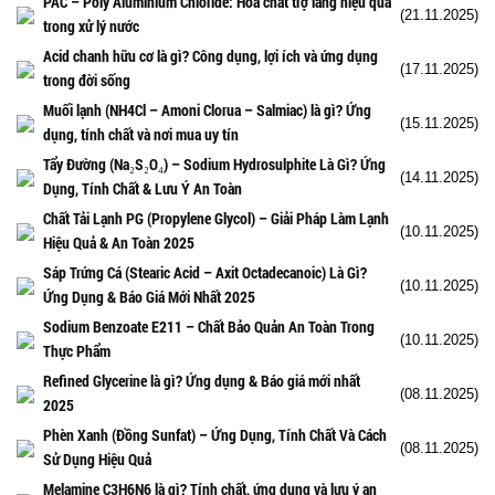
PAC – Poly Aluminium Chloride: Hóa chất trợ lắng hiệu quả
(21.11.2025)
trong xử lý nước
Acid chanh hữu cơ là gì? Công dụng, lợi ích và ứng dụng
(17.11.2025)
trong đời sống
Muối lạnh (NH4Cl – Amoni Clorua – Salmiac) là gì? Ứng
(15.11.2025)
dụng, tính chất và nơi mua uy tín
Tẩy Đường (Na₂S₂O₄) – Sodium Hydrosulphite Là Gì? Ứng
(14.11.2025)
Dụng, Tính Chất & Lưu Ý An Toàn
Chất Tải Lạnh PG (Propylene Glycol) – Giải Pháp Làm Lạnh
(10.11.2025)
Hiệu Quả & An Toàn 2025
Sáp Trứng Cá (Stearic Acid – Axit Octadecanoic) Là Gì?
(10.11.2025)
Ứng Dụng & Báo Giá Mới Nhất 2025
Sodium Benzoate E211 – Chất Bảo Quản An Toàn Trong
(10.11.2025)
Thực Phẩm
Refined Glycerine là gì? Ứng dụng & Báo giá mới nhất
(08.11.2025)
2025
Phèn Xanh (Đồng Sunfat) – Ứng Dụng, Tính Chất Và Cách
(08.11.2025)
Sử Dụng Hiệu Quả
Melamine C3H6N6 là gì? Tính chất, ứng dụng và lưu ý an