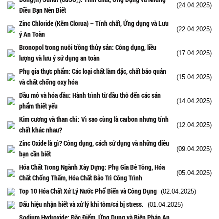
(24.04.2025)
Điều Bạn Nên Biết
Zinc Chloride (Kẽm Clorua) – Tính chất, Ứng dụng và Lưu
(22.04.2025)
ý An Toàn
Bronopol trong nuôi trồng thủy sản: Công dụng, liều
(17.04.2025)
lượng và lưu ý sử dụng an toàn
Phụ gia thực phẩm: Các loại chất làm đặc, chất bảo quản
(15.04.2025)
và chất chống oxy hóa
Dầu mỏ và hóa dầu: Hành trình từ dầu thô đến các sản
(14.04.2025)
phẩm thiết yếu
Kim cương và than chì: Vì sao cùng là carbon nhưng tính
(12.04.2025)
chất khác nhau?
Zinc Oxide là gì? Công dụng, cách sử dụng và những điều
(09.04.2025)
bạn cần biết
Hóa Chất Trong Ngành Xây Dựng: Phụ Gia Bê Tông, Hóa
(05.04.2025)
Chất Chống Thấm, Hóa Chất Bảo Trì Công Trình
Top 10 Hóa Chất Xử Lý Nước Phổ Biến và Công Dụng
(02.04.2025)
Dấu hiệu nhận biết và xử lý khi tôm/cá bị stress.
(01.04.2025)
Sodium Hydroxide: Đặc Điểm, Ứng Dụng và Biện Pháp An