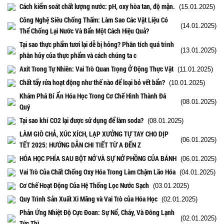
Cách kiểm soát chất lượng nước: pH, oxy hòa tan, độ mặn.
(15.01.2025)
Công Nghệ Siêu Chống Thấm: Làm Sao Các Vật Liệu Có
(14.01.2025)
Thể Chống Lại Nước Và Bẩn Một Cách Hiệu Quả?
Tại sao thực phẩm tươi lại dễ bị hỏng? Phân tích quá trình
(13.01.2025)
phân hủy của thực phẩm và cách chúng ta c
Axit Trong Tự Nhiên: Vai Trò Quan Trọng Ở Động Thực Vật
(11.01.2025)
Chất tẩy rửa hoạt động như thế nào để loại bỏ vết bẩn?
(10.01.2025)
Khám Phá Bí Ẩn Hóa Học Trong Cơ Chế Hình Thành Đá
(08.01.2025)
Quý
Tại sao khí CO2 lại được sử dụng để làm soda?
(08.01.2025)
LÀM GIÒ CHẢ, XÚC XÍCH, LẠP XƯỞNG TỰ TAY CHO DỊP
(06.01.2025)
TẾT 2025: HƯỚNG DẪN CHI TIẾT TỪ A ĐẾN Z
HÓA HỌC PHÍA SAU BỘT NỞ VÀ SỰ NỞ PHỒNG CỦA BÁNH
(06.01.2025)
Vai Trò Của Chất Chống Oxy Hóa Trong Làm Chậm Lão Hóa
(04.01.2025)
Cơ Chế Hoạt Động Của Hệ Thống Lọc Nước Sạch
(03.01.2025)
Quy Trình Sản Xuất Xi Măng và Vai Trò của Hóa Học
(02.01.2025)
Phản Ứng Nhiệt Độ Cực Đoan: Sự Nổ, Cháy, Và Đông Lạnh
(02.01.2025)
Tức Thì