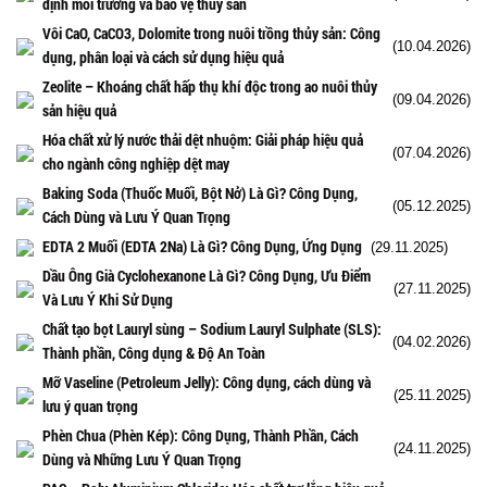
định môi trường và bảo vệ thủy sản
Vôi CaO, CaCO3, Dolomite trong nuôi trồng thủy sản: Công
(10.04.2026)
dụng, phân loại và cách sử dụng hiệu quả
Zeolite – Khoáng chất hấp thụ khí độc trong ao nuôi thủy
(09.04.2026)
sản hiệu quả
Hóa chất xử lý nước thải dệt nhuộm: Giải pháp hiệu quả
(07.04.2026)
cho ngành công nghiệp dệt may
Baking Soda (Thuốc Muối, Bột Nở) Là Gì? Công Dụng,
(05.12.2025)
Cách Dùng và Lưu Ý Quan Trọng
EDTA 2 Muối (EDTA 2Na) Là Gì? Công Dụng, Ứng Dụng
(29.11.2025)
Dầu Ông Già Cyclohexanone Là Gì? Công Dụng, Ưu Điểm
(27.11.2025)
Và Lưu Ý Khi Sử Dụng
Chất tạo bọt Lauryl sùng – Sodium Lauryl Sulphate (SLS):
(04.02.2026)
Thành phần, Công dụng & Độ An Toàn
Mỡ Vaseline (Petroleum Jelly): Công dụng, cách dùng và
(25.11.2025)
lưu ý quan trọng
Phèn Chua (Phèn Kép): Công Dụng, Thành Phần, Cách
(24.11.2025)
Dùng và Những Lưu Ý Quan Trọng