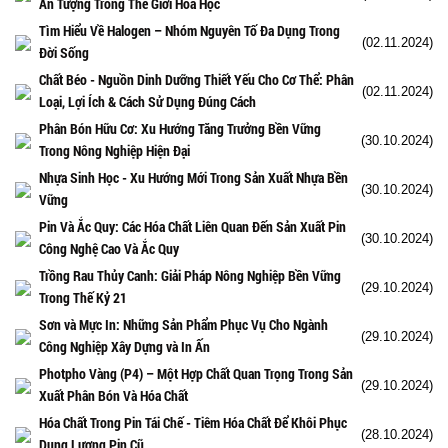
Ấn Tượng Trong Thế Giới Hóa Học
Tìm Hiểu Về Halogen – Nhóm Nguyên Tố Đa Dụng Trong
(02.11.2024)
Đời Sống
Chất Béo - Nguồn Dinh Dưỡng Thiết Yếu Cho Cơ Thể: Phân
(02.11.2024)
Loại, Lợi Ích & Cách Sử Dụng Đúng Cách
Phân Bón Hữu Cơ: Xu Hướng Tăng Trưởng Bền Vững
(30.10.2024)
Trong Nông Nghiệp Hiện Đại
Nhựa Sinh Học - Xu Hướng Mới Trong Sản Xuất Nhựa Bền
(30.10.2024)
Vững
Pin Và Ắc Quy: Các Hóa Chất Liên Quan Đến Sản Xuất Pin
(30.10.2024)
Công Nghệ Cao Và Ắc Quy
Trồng Rau Thủy Canh: Giải Pháp Nông Nghiệp Bền Vững
(29.10.2024)
Trong Thế Kỷ 21
Sơn và Mực In: Những Sản Phẩm Phục Vụ Cho Ngành
(29.10.2024)
Công Nghiệp Xây Dựng và In Ấn
Photpho Vàng (P4) – Một Hợp Chất Quan Trọng Trong Sản
(29.10.2024)
Xuất Phân Bón Và Hóa Chất
Hóa Chất Trong Pin Tái Chế - Tiêm Hóa Chất Để Khôi Phục
(28.10.2024)
Dung Lượng Pin Cũ