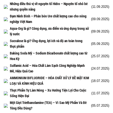
Những điều thú vị về nguyên tố Hidro – Nguyên tố nhỏ bé
(11.09.2025)
nhưng quyền năng
Đạm Ninh Bình – Phân bón Ure chất lượng cao cho nông
(09.09.2025)
nghiệp Việt Nam
Aqua-Org là gì? Công dụng, ưu điểm và ứng dụng trong xử
(09.09.2025)
lý nước
Sucralose là gì? Ứng dụng, lợi ích và độ an toàn trong
(05.09.2025)
thực phẩm
Baking Soda Mỹ – Sodium Bicarbonate chất lượng cao từ
(25.07.2025)
Hoa Kỳ
Sulfamic Acid – Hóa Chất Làm Sạch Công Nghiệp Mạnh
(24.07.2025)
Mẽ, Hiệu Quả Cao
AMMONIUM BIFLUORIDE – HÓA CHẤT XỬ LÝ BỀ MẶT KIM
(18.07.2025)
LOẠI VÀ KÍNH HIỆU QUẢ
Thực Phẩm Tự Làm Nóng – Xu Hướng Tiện Lợi Cho Cuộc
(11.07.2025)
Sống Hiện Đại
Một Giọt Triethanolamine (TEA) – Vì Sao Mỹ Phẩm Và Bê
(05.07.2025)
Tông Đều Dùng?