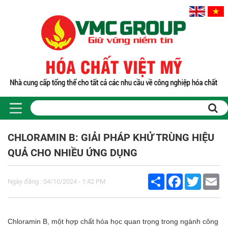
CHLORAMIN B: GIẢI PHÁP KHỬ TRÙNG HIỆU
QUẢ CHO NHIỀU ỨNG DỤNG
Share
Facebook
Twitter
Em
Ngày đăng : 04/10/2024 - 1:42 PM
Chloramin B, một hợp chất hóa học quan trọng trong ngành công