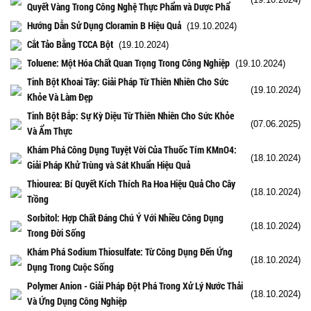
Quyết Vàng Trong Công Nghệ Thực Phẩm và Dược Phẩ
Hướng Dẫn Sử Dụng Cloramin B Hiệu Quả
(19.10.2024)
Cắt Tảo Bằng TCCA Bột
(19.10.2024)
Toluene: Một Hóa Chất Quan Trọng Trong Công Nghiệp
(19.10.2024)
Tinh Bột Khoai Tây: Giải Pháp Từ Thiên Nhiên Cho Sức
(19.10.2024)
Khỏe Và Làm Đẹp
Tinh Bột Bắp: Sự Kỳ Diệu Từ Thiên Nhiên Cho Sức Khỏe
(07.06.2025)
Và Ẩm Thực
Khám Phá Công Dụng Tuyệt Vời Của Thuốc Tím KMnO4:
(18.10.2024)
Giải Pháp Khử Trùng và Sát Khuẩn Hiệu Quả
Thiourea: Bí Quyết Kích Thích Ra Hoa Hiệu Quả Cho Cây
(18.10.2024)
Trồng
Sorbitol: Hợp Chất Đáng Chú Ý Với Nhiều Công Dụng
(18.10.2024)
Trong Đời Sống
Khám Phá Sodium Thiosulfate: Từ Công Dụng Đến Ứng
(18.10.2024)
Dụng Trong Cuộc Sống
Polymer Anion - Giải Pháp Đột Phá Trong Xử Lý Nước Thải
(18.10.2024)
Và Ứng Dụng Công Nghiệp