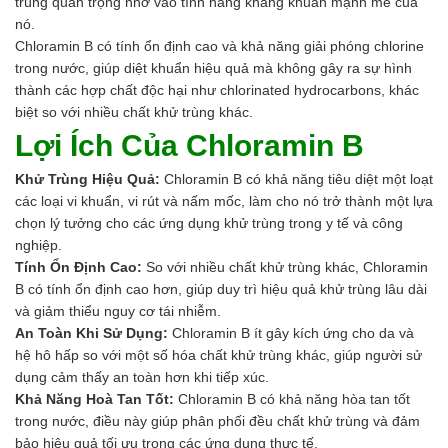
trùng quan trọng nhờ vào tính năng kháng khuẩn mạnh mẽ của
nó.
Chloramin B có tính ổn định cao và khả năng giải phóng chlorine
trong nước, giúp diệt khuẩn hiệu quả mà không gây ra sự hình
thành các hợp chất độc hại như chlorinated hydrocarbons, khác
biệt so với nhiều chất khử trùng khác.
Lợi Ích Của Chloramin B
Khử Trùng Hiệu Quả:
Chloramin B có khả năng tiêu diệt một loạt
các loại vi khuẩn, vi rút và nấm mốc, làm cho nó trở thành một lựa
chọn lý tưởng cho các ứng dụng khử trùng trong y tế và công
nghiệp.
Tính Ổn Định Cao:
So với nhiều chất khử trùng khác, Chloramin
B có tính ổn định cao hơn, giúp duy trì hiệu quả khử trùng lâu dài
và giảm thiểu nguy cơ tái nhiễm.
An Toàn Khi Sử Dụng:
Chloramin B ít gây kích ứng cho da và
hệ hô hấp so với một số hóa chất khử trùng khác, giúp người sử
dụng cảm thấy an toàn hơn khi tiếp xúc.
Khả Năng Hoà Tan Tốt:
Chloramin B có khả năng hòa tan tốt
trong nước, điều này giúp phân phối đều chất khử trùng và đảm
bảo hiệu quả tối ưu trong các ứng dụng thực tế.