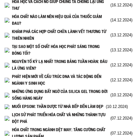
HÓA HỌC VÀ CÁCH NÓ GIÚP CHÚNG TA CHỐNG LẠI UNG
(16.12.2024)
THƯ
HÓA CHẤT NÀO LÀM NÊN HIỆU QUẢ CỦA THUỐC GIẢM
(14.12.2024)
ĐAU?
KHÁM PHÁ CÁC HỢP CHẤT CHỮA LÀNH VẾT THƯƠNG TỪ
(13.12.2024)
THIÊN NHIÊN
TẠI SAO MỘT SỐ CHẤT HÓA HỌC PHÁT SÁNG TRONG
(13.12.2024)
BÓNG TỐI?
NGUYÊN TỐ KỲ LẠ NHẤT TRONG BẢNG TUẦN HOÀN: ĐÂU
(12.12.2024)
LÀ ỨNG VIÊN?
PHÁT HIỆN MỚI VỀ CẤU TRÚC DNA VÀ TÁC ĐỘNG ĐẾN
(12.12.2024)
NGÀNH Y SINH HỌC
NHỮNG ỨNG DỤNG BẤT NGỜ CỦA SILICA GEL TRONG ĐỜI
(10.12.2024)
SỐNG HÀNG NGÀY
MUỐI EPSOM: THẦN DƯỢC TỪ NHÀ BẾP ĐẾN LÀM ĐẸP
(10.12.2024)
LỊCH SỬ PHÁT TRIỂN HÓA CHẤT VÀ NHỮNG THÀNH TỰU
(07.12.2024)
ĐỘT PHÁ
HÓA CHẤT TRONG NGÀNH DỆT MAY: TĂNG CƯỜNG CHẤT
(07.12.2024)
LƯỢNG SẢN PHẨM