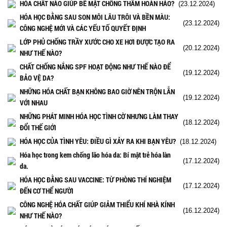
HÓA CHẤT NÀO GIÚP BỀ MẶT CHỐNG THẤM HOÀN HẢO?
(23.12.2024)
HÓA HỌC ĐẰNG SAU SON MÔI LÂU TRÔI VÀ BỀN MÀU:
(23.12.2024)
CÔNG NGHỆ MỚI VÀ CÁC YẾU TỐ QUYẾT ĐỊNH
LỚP PHỦ CHỐNG TRẦY XƯỚC CHO XE HƠI ĐƯỢC TẠO RA
(20.12.2024)
NHƯ THẾ NÀO?
CHẤT CHỐNG NẮNG SPF HOẠT ĐỘNG NHƯ THẾ NÀO ĐỂ
(19.12.2024)
BẢO VỆ DA?
NHỮNG HÓA CHẤT BẠN KHÔNG BAO GIỜ NÊN TRỘN LẪN
(19.12.2024)
VỚI NHAU
NHỮNG PHÁT MINH HÓA HỌC TÌNH CỜ NHƯNG LÀM THAY
(18.12.2024)
ĐỔI THẾ GIỚI
HÓA HỌC CỦA TÌNH YÊU: ĐIỀU GÌ XẢY RA KHI BẠN YÊU?
(18.12.2024)
Hóa học trong kem chống lão hóa da: Bí mật trẻ hóa làn
(17.12.2024)
da.
HÓA HỌC ĐẰNG SAU VACCINE: TỪ PHÒNG THÍ NGHIỆM
(17.12.2024)
ĐẾN CƠ THỂ NGƯỜI
CÔNG NGHỆ HÓA CHẤT GIÚP GIẢM THIỂU KHÍ NHÀ KÍNH
(16.12.2024)
NHƯ THẾ NÀO?