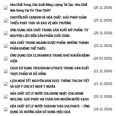
Hóa Chất Trong Sản Xuất Năng Lượng Tái Tạo: Hóa Chất
(25.11.2024)
Nào Đóng Vai Trò Then Chốt?
CHUYỂN ĐỔI CARBON VÀ HÓA CHẤT: GIẢI PHÁP GIẢM
(25.11.2024)
THIỂU PHÁT THẢI VÀ BẢO VỆ MÔI TRƯỜNG
ỨNG DỤNG HÓA CHẤT TRONG SẢN XUẤT MỸ PHẨM: TỪ
(25.11.2024)
NGUYÊN LIỆU ĐẾN SẢN PHẨM CUỐI CÙNG
HÓA CHẤT TRONG NGÀNH DƯỢC PHẨM: NHỮNG THÀNH
(23.11.2024)
PHẦN KHÔNG THỂ THIẾU
ỨNG DỤNG CỦA CLORAMIN B TRONG KHỬ KHUẨN BỆNH
(20.03.2025)
VIỆN
CÁCH SỬ DỤNG TRISODIUM CITRATE TRONG SẢN XUẤT
(21.11.2024)
THỰC PHẨM VÀ ĐỒ UỐNG
LỊCH NGHỈ TẾT NGUYÊN ĐÁN 2025: THÔNG TIN CHI TIẾT
(21.11.2024)
VÀ GỢI Ý CHO KỲ NGHỈ Ý NGHĨA
HÓA CHẤT XỬ LÝ NƯỚC CHLORINE NHẬT (CHLORINE
(18.11.2024)
NICLON): GIẢI PHÁP AN TOÀN CHO NGUỒN NƯỚC SẠCH
HÓA CHẤT XỬ LÝ NƯỚC SODIUM THIO SULPHATE – ỨNG
(18.11.2024)
DỤNG VÀ HƯỚNG DẪN SỬ DỤNG HIỆU QUẢ