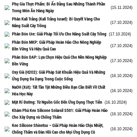
Phụ Gia Thực Phẩm: Bí Ẩn Đằng Sau Những Thành Phần
(15.11.2024)
Trong Món Ăn Hàng Ngày
Phân Kali Trắng (Kali Trắng Israel): Bí Quyết Vàng Cho
(17.10.2024)
Năng Suất Cây Trồng
Phân Bón Ure: Giải Pháp Tối Ưu Cho Năng Suất Cây Trồng
(17.10.2024)
Phân Bón MKP: Giải Pháp Hoàn Hảo Cho Nông Nghiệp
(17.10.2024)
Bền Vững Và Hiệu Quả Cao
Phân Bón DAP: Lựa Chọn Hiệu Quả Cho Nền Nông Nghiệp
(17.10.2024)
Bền Vững
Oxy Già (H2O2): Giải Pháp Sát Khuẩn Hiệu Quả Và Những
(16.10.2024)
Ứng Dụng Đa Dạng Trong Cuộc Sống
NaOH (Xút): Tất Tần Tật Những Điều Bạn Cần Biết Về Chất
(16.10.2024)
Hóa Học Này
Mật Rỉ Đường: Từ Nguồn Gốc Đến Ứng Dụng Thực Tiễn
(16.10.2024)
Khám Phá Keo Silicone Solarsil S501: Giải Pháp Hoàn Hảo
(16.10.2024)
Cho Xây Dựng và Chống Thấm
Keo Silicone Shinetsu – Giải Pháp Hoàn Hảo Chịu Nhiệt,
(16.10.2024)
Chống Thấm và Đàn Hồi Cao cho Mọi Ứng Dụng Cô