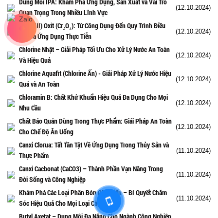
Dung Môi IPA: Khám Phá Ứng Dụng, Sản Xuất và Vai Trò
(12.10.2024)
Quan Trọng Trong Nhiều Lĩnh Vực
Crom(III) Oxit (Cr₂O₃): Từ Công Dụng Đến Quy Trình Điều
(12.10.2024)
Chế và Ứng Dụng Thực Tiễn
Chlorine Nhật – Giải Pháp Tối Ưu Cho Xử Lý Nước An Toàn
(12.10.2024)
Và Hiệu Quả
Chlorine Aquafit (Chlorine Ấn) - Giải Pháp Xử Lý Nước Hiệu
(12.10.2024)
Quả và An Toàn
Chloramin B: Chất Khử Khuẩn Hiệu Quả Đa Dụng Cho Mọi
(12.10.2024)
Nhu Cầu
Chất Bảo Quản Dùng Trong Thực Phẩm: Giải Pháp An Toàn
(12.10.2024)
Cho Chế Độ Ăn Uống
Canxi Clorua: Tất Tần Tật Về Ứng Dụng Trong Thủy Sản và
(11.10.2024)
Thực Phẩm
Canxi Cacbonat (CaCO3) – Thành Phần Vạn Năng Trong
(11.10.2024)
Đời Sống và Công Nghiệp
Khám Phá Các Loại Phân Bón Phổ Biến – Bí Quyết Chăm
(11.10.2024)
Sóc Hiệu Quả Cho Mọi Loại Cây Trồng
Butyl Axetat – Dung Môi Đa Năng Cho Ngành Công Nghiệp