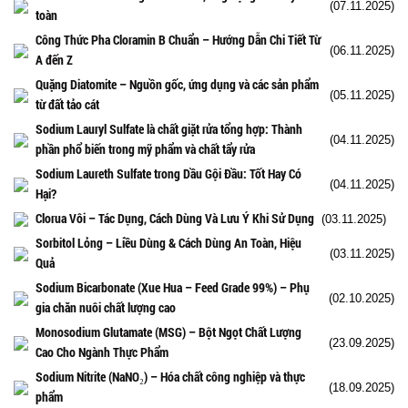
(07.11.2025)
toàn
Công Thức Pha Cloramin B Chuẩn – Hướng Dẫn Chi Tiết Từ
(06.11.2025)
A đến Z
Quặng Diatomite – Nguồn gốc, ứng dụng và các sản phẩm
(05.11.2025)
từ đất tảo cát
Sodium Lauryl Sulfate là chất giặt rửa tổng hợp: Thành
(04.11.2025)
phần phổ biến trong mỹ phẩm và chất tẩy rửa
Sodium Laureth Sulfate trong Dầu Gội Đầu: Tốt Hay Có
(04.11.2025)
Hại?
Clorua Vôi – Tác Dụng, Cách Dùng Và Lưu Ý Khi Sử Dụng
(03.11.2025)
Sorbitol Lỏng – Liều Dùng & Cách Dùng An Toàn, Hiệu
(03.11.2025)
Quả
Sodium Bicarbonate (Xue Hua – Feed Grade 99%) – Phụ
(02.10.2025)
gia chăn nuôi chất lượng cao
Monosodium Glutamate (MSG) – Bột Ngọt Chất Lượng
(23.09.2025)
Cao Cho Ngành Thực Phẩm
Sodium Nitrite (NaNO₂) – Hóa chất công nghiệp và thực
(18.09.2025)
phẩm