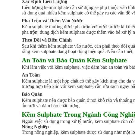
Xác Định Liều Lượng
Liều lượng kẽm sulphate cần sử dụng sẽ phụ thuộc vào tín
sử dụng quá nhiều kẽm sulphate có thể gây ra các vấn đề về
Pha Trộn và Thêm Vào Nước
Kẽm sulphate thường được pha trộn với nước trước khi thêm
pha trộn, dung dịch kẽm sulphate được thêm vào bể xử lý 
Theo Dõi và Điều Chỉnh
Sau khi thêm kẽm sulphate vào nước, cần phải theo dõi quá
rằng kẽm sulphate đang hoạt động hiệu quả. Nếu cần thiết, 
An Toàn và Bảo Quản Kẽm Sulphate
Khi làm việc với kẽm sulphate, việc đảm bảo an toàn và bảo
An Toàn
Kẽm sulphate là một hợp chất có thể gây kích ứng cho da và
trường hợp tiếp xúc với kẽm sulphate, cần rửa sạch ngay bằ
Bảo Quản
Kẽm sulphate nên được bảo quản ở nơi khô ráo và thoáng má
ẩm ướt và đảm bảo chất lượng.
Kẽm Sulphate Trong Ngành Công Nghi
Ngoài việc sử dụng trong xử lý nước, kẽm sulphate còn có
Nông Nghiệp
Trong nông nghiệp, kẽm sulphate được sử dụng như một loạ