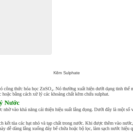
Kẽm Sulphate
có công thức hóa học ZnSO₄. Nó thường xuất hiện dưới dạng tinh thể m
c hoặc bằng cách xử lý các khoáng chất kẽm chứa sulphat.
Lý Nước
nhờ vào khả năng cải thiện hiệu suất lắng đọng. Dưới đây là một số va
 kết tủa các hạt nhỏ và tạp chất trong nước. Khi được thêm vào nước, 
t này dễ dàng lắng xuống đáy bể chứa hoặc bộ lọc, làm sạch nước hiệu 