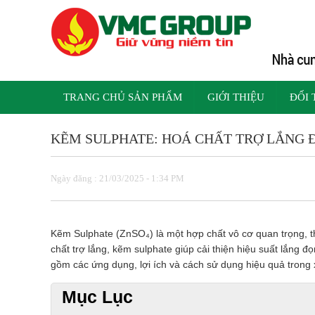
TRANG CHỦ SẢN PHẨM
GIỚI THIỆU
ĐỐI 
KẼM SULPHATE: HOÁ CHẤT TRỢ LẮNG 
Ngày đăng : 21/03/2025 - 1:34 PM
Kẽm Sulphate (ZnSO₄) là một hợp chất vô cơ quan trọng, thư
chất trợ lắng, kẽm sulphate giúp cải thiện hiệu suất lắng 
gồm các ứng dụng, lợi ích và cách sử dụng hiệu quả trong 
Mục Lục