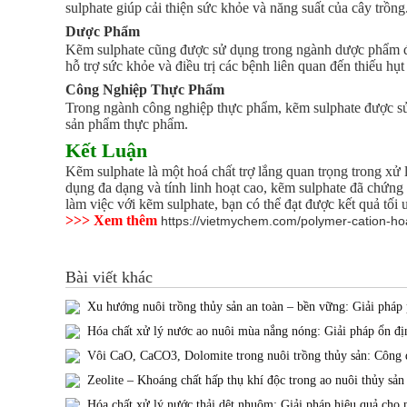
sulphate giúp cải thiện sức khỏe và năng suất của cây trồng
Dược Phẩm
Kẽm sulphate cũng được sử dụng trong ngành dược phẩm để 
hỗ trợ sức khỏe và điều trị các bệnh liên quan đến thiếu hụ
Công Nghiệp Thực Phẩm
Trong ngành công nghiệp thực phẩm, kẽm sulphate được sử 
sản phẩm thực phẩm.
Kết Luận
Kẽm sulphate là một hoá chất trợ lắng quan trọng trong xử 
dụng đa dạng và tính linh hoạt cao, kẽm sulphate đã chứng
làm việc với kẽm sulphate, bạn có thể đạt được kết quả tối
>>> Xem thêm
https://vietmychem.com/polymer-cation-hoa
Bài viết khác
Xu hướng nuôi trồng thủy sản an toàn – bền vững: Giải pháp p
Hóa chất xử lý nước ao nuôi mùa nắng nóng: Giải pháp ổn đị
Vôi CaO, CaCO3, Dolomite trong nuôi trồng thủy sản: Công d
Zeolite – Khoáng chất hấp thụ khí độc trong ao nuôi thủy sản
Hóa chất xử lý nước thải dệt nhuộm: Giải pháp hiệu quả cho