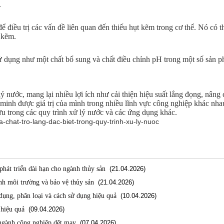
.
điều trị các vấn đề liên quan đến thiếu hụt kẽm trong cơ thể. Nó có 
t kẽm.
dụng như một chất bổ sung và chất điều chỉnh pH trong một số sản ph
lý nước, mang lại nhiều lợi ích như cải thiện hiệu suất lắng đọng, nâng
 minh được giá trị của mình trong nhiều lĩnh vực công nghiệp khác nh
 ưu trong các quy trình xử lý nước và các ứng dụng khác.
-chat-tro-lang-dac-biet-trong-quy-trinh-xu-ly-nuoc
hát triển dài hạn cho ngành thủy sản
(21.04.2026)
nh môi trường và bảo vệ thủy sản
(21.04.2026)
ụng, phân loại và cách sử dụng hiệu quả
(10.04.2026)
 hiệu quả
(09.04.2026)
 ngành công nghiệp dệt may
(07.04.2026)