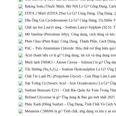
Baking Soda (Thuốc Muối, Bột Nở) Là Gì? Công Dụng, Các
EDTA 2 Muối (EDTA 2Na) Là Gì? Công Dụng, Ứng Dụng
(2
Dầu Ông Già Cyclohexanone Là Gì? Công Dụng, Ưu Điểm 
Chất tạo bọt Lauryl sùng – Sodium Lauryl Sulphate (SLS):
Mỡ Vaseline (Petroleum Jelly): Công dụng, cách dùng và lưu 
Phèn Chua (Phèn Kép): Công Dụng, Thành Phần, Cách Dùn
PAC – Poly Aluminium Chloride: Hóa chất trợ lắng hiệu quả 
Acid chanh hữu cơ là gì? Công dụng, lợi ích và ứng dụng tro
Muối lạnh (NH4Cl – Amoni Clorua – Salmiac) là gì? Ứng dụng
Tẩy Đường (Na₂S₂O₄) – Sodium Hydrosulphite Là Gì? Ứng 
Chất Tải Lạnh PG (Propylene Glycol) – Giải Pháp Làm Lạn
Sáp Trứng Cá (Stearic Acid – Axit Octadecanoic) Là Gì? Ứ
Sodium Benzoate E211 – Chất Bảo Quản An Toàn Trong Th
Refined Glycerine là gì? Ứng dụng & Báo giá mới nhất 2025
Phèn Xanh (Đồng Sunfat) – Ứng Dụng, Tính Chất Và Cách 
Melamine C3H6N6 là gì? Tính chất, ứng dụng và lưu ý an to