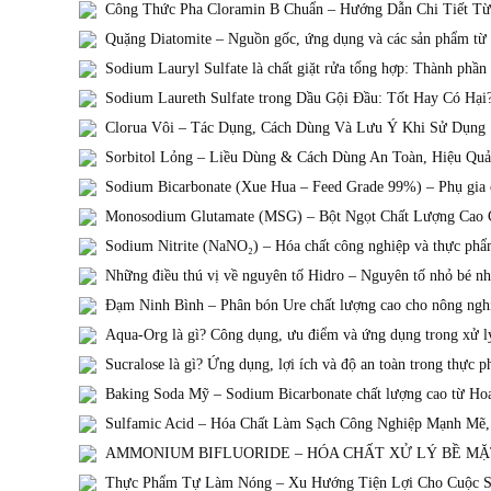
Công Thức Pha Cloramin B Chuẩn – Hướng Dẫn Chi Tiết Từ
Quặng Diatomite – Nguồn gốc, ứng dụng và các sản phẩm từ đ
Sodium Lauryl Sulfate là chất giặt rửa tổng hợp: Thành phần
Sodium Laureth Sulfate trong Dầu Gội Đầu: Tốt Hay Có Hại
Clorua Vôi – Tác Dụng, Cách Dùng Và Lưu Ý Khi Sử Dụng
Sorbitol Lỏng – Liều Dùng & Cách Dùng An Toàn, Hiệu Quả
Sodium Bicarbonate (Xue Hua – Feed Grade 99%) – Phụ gia c
Monosodium Glutamate (MSG) – Bột Ngọt Chất Lượng Cao
Sodium Nitrite (NaNO₂) – Hóa chất công nghiệp và thực ph
Những điều thú vị về nguyên tố Hidro – Nguyên tố nhỏ bé n
Đạm Ninh Bình – Phân bón Ure chất lượng cao cho nông ngh
Aqua-Org là gì? Công dụng, ưu điểm và ứng dụng trong xử l
Sucralose là gì? Ứng dụng, lợi ích và độ an toàn trong thực 
Baking Soda Mỹ – Sodium Bicarbonate chất lượng cao từ Ho
Sulfamic Acid – Hóa Chất Làm Sạch Công Nghiệp Mạnh Mẽ,
AMMONIUM BIFLUORIDE – HÓA CHẤT XỬ LÝ BỀ MẶT
Thực Phẩm Tự Làm Nóng – Xu Hướng Tiện Lợi Cho Cuộc S