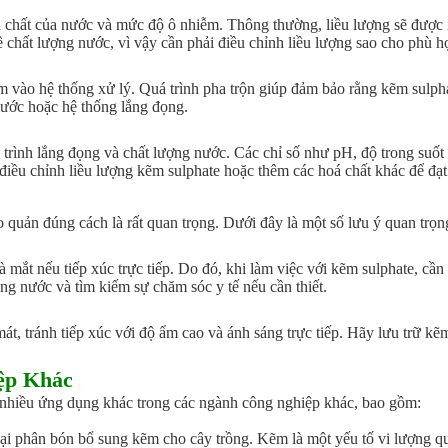
h chất của nước và mức độ ô nhiễm. Thông thường, liều lượng sẽ được 
 chất lượng nước, vì vậy cần phải điều chỉnh liều lượng sao cho phù h
 vào hệ thống xử lý. Quá trình pha trộn giúp đảm bảo rằng kẽm sulpha
nước hoặc hệ thống lắng đọng.
 trình lắng đọng và chất lượng nước. Các chỉ số như pH, độ trong suốt
điều chỉnh liều lượng kẽm sulphate hoặc thêm các hoá chất khác để đạt 
 quản đúng cách là rất quan trọng. Dưới đây là một số lưu ý quan trọn
 mắt nếu tiếp xúc trực tiếp. Do đó, khi làm việc với kẽm sulphate, cần
ng nước và tìm kiếm sự chăm sóc y tế nếu cần thiết.
t, tránh tiếp xúc với độ ẩm cao và ánh sáng trực tiếp. Hãy lưu trữ kẽ
ệp Khác
 nhiều ứng dụng khác trong các ngành công nghiệp khác, bao gồm:
i phân bón bổ sung kẽm cho cây trồng. Kẽm là một yếu tố vi lượng qua