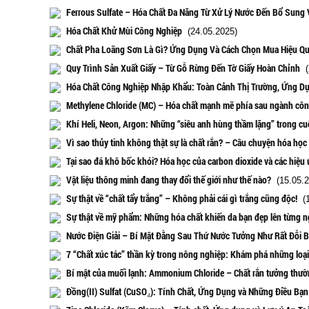
Ferrous Sulfate – Hóa Chất Đa Năng Từ Xử Lý Nước Đến Bổ Sung 
Hóa Chất Khử Mùi Công Nghiệp
(24.05.2025)
Chất Pha Loãng Sơn Là Gì? Ứng Dụng Và Cách Chọn Mua Hiệu Q
Quy Trình Sản Xuất Giấy – Từ Gỗ Rừng Đến Tờ Giấy Hoàn Chỉnh
(
Hóa Chất Công Nghiệp Nhập Khẩu: Toàn Cảnh Thị Trường, Ứng D
Methylene Chloride (MC) – Hóa chất mạnh mẽ phía sau ngành côn
Khí Heli, Neon, Argon: Những “siêu anh hùng thầm lặng” trong c
Vì sao thủy tinh không thật sự là chất rắn? – Câu chuyện hóa học
Tại sao đá khô bốc khói? Hóa học của carbon dioxide và các hiệu 
Vật liệu thông minh đang thay đổi thế giới như thế nào?
(15.05.2
Sự thật về “chất tẩy trắng” – Không phải cái gì trắng cũng độc!
(1
Sự thật về mỹ phẩm: Những hóa chất khiến da bạn đẹp lên từng n
Nước Điện Giải – Bí Mật Đằng Sau Thứ Nước Tưởng Như Rất Đỗi 
7 “Chất xúc tác” thần kỳ trong nông nghiệp: Khám phá những lo
Bí mật của muối lạnh: Ammonium Chloride – Chất rắn tưởng thườ
Đồng(II) Sulfat (CuSO₄): Tính Chất, Ứng Dụng và Những Điều Bạn