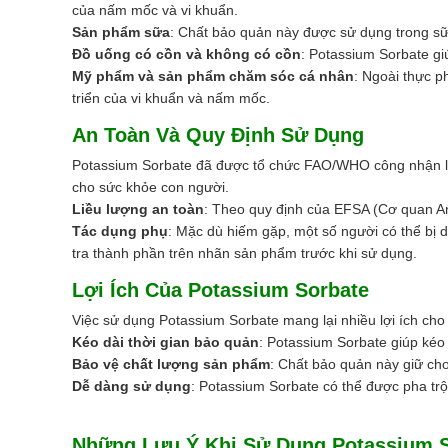
của nấm mốc và vi khuẩn.
Sản phẩm sữa
: Chất bảo quản này được sử dụng trong sữa 
Đồ uống có cồn và không có cồn
: Potassium Sorbate gi
Mỹ phẩm và sản phẩm chăm sóc cá nhân
: Ngoài thực 
triển của vi khuẩn và nấm mốc.
An Toàn Và Quy Định Sử Dụng
Potassium Sorbate đã được tổ chức FAO/WHO công nhận là a
cho sức khỏe con người.
Liều lượng an toàn
: Theo quy định của EFSA (Cơ quan A
Tác dụng phụ
: Mặc dù hiếm gặp, một số người có thể bị
tra thành phần trên nhãn sản phẩm trước khi sử dụng.
Lợi Ích Của Potassium Sorbate
Việc sử dụng Potassium Sorbate mang lại nhiều lợi ích ch
Kéo dài thời gian bảo quản
: Potassium Sorbate giúp kéo
Bảo vệ chất lượng sản phẩm
: Chất bảo quản này giữ cho
Dễ dàng sử dụng
: Potassium Sorbate có thể được pha trộ
Những Lưu Ý Khi Sử Dụng Potassium 