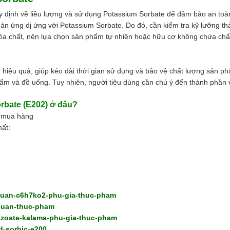
uy định về liều lượng và sử dụng Potassium Sorbate để đảm bảo an toà
hản ứng dị ứng với Potassium Sorbate. Do đó, cần kiểm tra kỹ lưỡng t
hóa chất, nên lựa chọn sản phẩm tự nhiên hoặc hữu cơ không chứa chấ
iệu quả, giúp kéo dài thời gian sử dụng và bảo vệ chất lượng sản phẩ
ẩm và đồ uống. Tuy nhiên, người tiêu dùng cần chú ý đến thành phần
rbate (E202)
ở đâu?
h mua hàng
hất:
quan-c6h7ko2-phu-gia-thuc-pham
-quan-thuc-pham
nzoate-kalama-phu-gia-thuc-pham
d-sorbic-e200