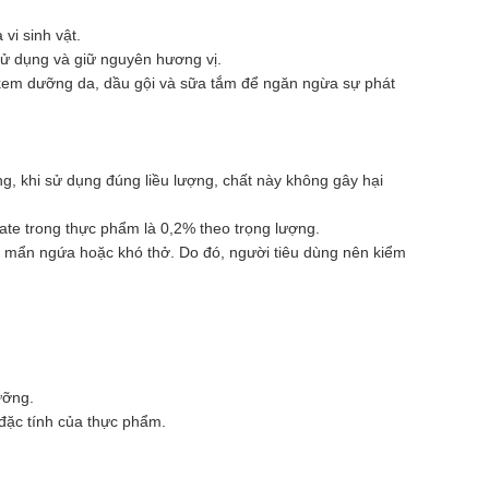
vi sinh vật.
 sử dụng và giữ nguyên hương vị.
kem dưỡng da, dầu gội và sữa tắm để ngăn ngừa sự phát
, khi sử dụng đúng liều lượng, chất này không gây hại
te trong thực phẩm là 0,2% theo trọng lượng.
ư mẩn ngứa hoặc khó thở. Do đó, người tiêu dùng nên kiểm
ưỡng.
 đặc tính của thực phẩm.