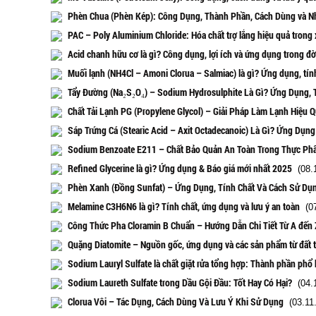
Phèn Chua (Phèn Kép): Công Dụng, Thành Phần, Cách Dùng và N
PAC – Poly Aluminium Chloride: Hóa chất trợ lắng hiệu quả trong 
Acid chanh hữu cơ là gì? Công dụng, lợi ích và ứng dụng trong đờ
Muối lạnh (NH4Cl – Amoni Clorua – Salmiac) là gì? Ứng dụng, tính
Tẩy Đường (Na₂S₂O₄) – Sodium Hydrosulphite Là Gì? Ứng Dụng, 
Chất Tải Lạnh PG (Propylene Glycol) – Giải Pháp Làm Lạnh Hiệu 
Sáp Trứng Cá (Stearic Acid – Axit Octadecanoic) Là Gì? Ứng Dụn
Sodium Benzoate E211 – Chất Bảo Quản An Toàn Trong Thực Ph
Refined Glycerine là gì? Ứng dụng & Báo giá mới nhất 2025
(08.1
Phèn Xanh (Đồng Sunfat) – Ứng Dụng, Tính Chất Và Cách Sử Dụ
Melamine C3H6N6 là gì? Tính chất, ứng dụng và lưu ý an toàn
(07
Công Thức Pha Cloramin B Chuẩn – Hướng Dẫn Chi Tiết Từ A đến 
Quặng Diatomite – Nguồn gốc, ứng dụng và các sản phẩm từ đất t
Sodium Lauryl Sulfate là chất giặt rửa tổng hợp: Thành phần phổ 
Sodium Laureth Sulfate trong Dầu Gội Đầu: Tốt Hay Có Hại?
(04.1
Clorua Vôi – Tác Dụng, Cách Dùng Và Lưu Ý Khi Sử Dụng
(03.11