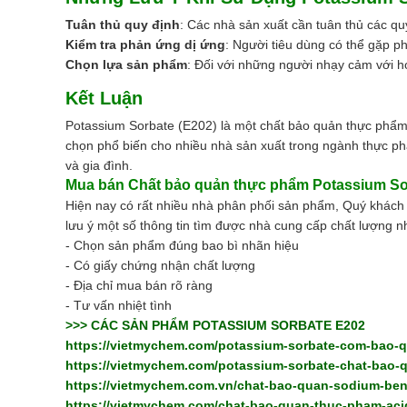
Tuân thủ quy định
: Các nhà sản xuất cần tuân thủ các q
Kiểm tra phản ứng dị ứng
: Người tiêu dùng có thể gặp p
Chọn lựa sản phẩm
: Đối với những người nhạy cảm với 
Kết Luận
Potassium Sorbate (E202) là một chất bảo quản thực phẩm h
chọn phổ biến cho nhiều nhà sản xuất trong ngành thực ph
và gia đình.
Mua bán
Chất bảo quản thực phẩm
Potassium So
Hiện nay có rất nhiều nhà phân phối sản phẩm, Quý khác
lưu ý một số thông tin tìm được nhà cung cấp chất lượng n
- Chọn sản phẩm đúng bao bì nhãn hiệu
- Có giấy chứng nhận chất lượng
- Địa chỉ mua bán rõ ràng
- Tư vấn nhiệt tình
>>> CÁC SẢN PHẨM POTASSIUM SORBATE E202
https://vietmychem.com/potassium-sorbate-com-bao-
https://vietmychem.com/potassium-sorbate-chat-bao
https://vietmychem.com.vn/chat-bao-quan-sodium-be
https://vietmychem.com/chat-bao-quan-thuc-pham-aci