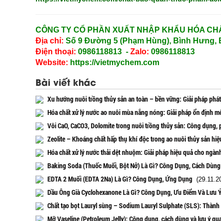
CÔNG TY CỔ PHẦN XUẤT NHẬP KHẨU HÓA CHẤ
Địa chỉ:
Số 9 Đường 5 (Phạm Hùng), Bình Hưng, 
Điện thoại:
0986118813 -
Zalo:
0986118813
Website:
https://vietmychem.com
Bài viết khác
Xu hướng nuôi trồng thủy sản an toàn – bền vững: Giải pháp phát
Hóa chất xử lý nước ao nuôi mùa nắng nóng: Giải pháp ổn định mô
Vôi CaO, CaCO3, Dolomite trong nuôi trồng thủy sản: Công dụng, 
Zeolite – Khoáng chất hấp thụ khí độc trong ao nuôi thủy sản hiệ
Hóa chất xử lý nước thải dệt nhuộm: Giải pháp hiệu quả cho ngà
Baking Soda (Thuốc Muối, Bột Nở) Là Gì? Công Dụng, Cách Dùng
EDTA 2 Muối (EDTA 2Na) Là Gì? Công Dụng, Ứng Dụng
(29.11.2
Dầu Ông Già Cyclohexanone Là Gì? Công Dụng, Ưu Điểm Và Lưu 
Chất tạo bọt Lauryl sùng – Sodium Lauryl Sulphate (SLS): Thàn
Mỡ Vaseline (Petroleum Jelly): Công dụng, cách dùng và lưu ý qu