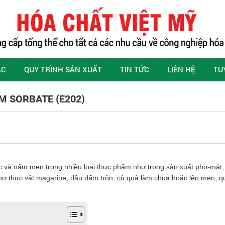
ÁC
QUY TRÌNH SẢN XUẤT
TIN TỨC
LIÊN HỆ
TU
 SORBATE (E202)
và nấm men trong nhiều loại thực phẩm như trong sản xuất pho-mát, 
bơ thực vật magarine, dầu dấm trộn, củ quả làm chua hoặc lên men, qu