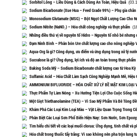
Sorbitol Lỏng – Liều Dùng & Cách Dùng An Toàn, Hiệu Quả
(03.1
Sodium Bicarbonate (Xue Hua – Feed Grade 99%) – Phụ gia chăn 
Monosodium Glutamate (MSG) – Bột Ngọt Chất Lượng Cao Cho 
Sodium Nitrite (NaNO₂) – Hóa chất công nghiệp và thực phẩm
(18
Những điều thú vị về nguyên tố Hidro – Nguyên tố nhỏ bé nhưng
Đạm Ninh Bình – Phân bón Ure chất lượng cao cho nông nghiệp 
Aqua-Org là gì? Công dụng, ưu điểm và ứng dụng trong xử lý nướ
Sucralose là gì? Ứng dụng, lợi ích và độ an toàn trong thực phẩm
Baking Soda Mỹ – Sodium Bicarbonate chất lượng cao từ Hoa Kỳ
Sulfamic Acid – Hóa Chất Làm Sạch Công Nghiệp Mạnh Mẽ, Hiệu 
AMMONIUM BIFLUORIDE – HÓA CHẤT XỬ LÝ BỀ MẶT KIM LOẠI 
Thực Phẩm Tự Làm Nóng – Xu Hướng Tiện Lợi Cho Cuộc Sống Hi
Một Giọt Triethanolamine (TEA) – Vì Sao Mỹ Phẩm Và Bê Tông Đ
Khám Phá Các Loại Kim Loại Màu – Vật Liệu Quan Trọng Trong Cô
Phân Biệt Các Loại Sơn Phổ Biến Hiện Nay: Sơn Nước, Sơn Epoxy
Tìm hiểu chi tiết về các loại muối clorua: Ứng dụng, tính chất và p
Hóa chất trong thuốc tẩy trắng: Vì sao không nên pha trộn lung t