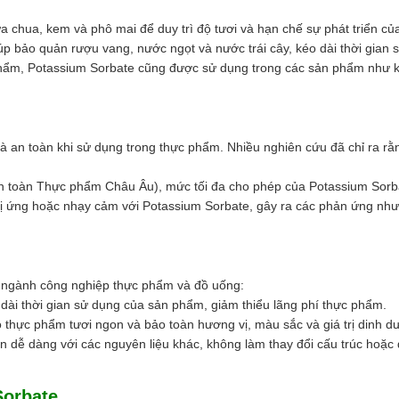
chua, kem và phô mai để duy trì độ tươi và hạn chế sự phát triển của 
úp bảo quản rượu vang, nước ngọt và nước trái cây, kéo dài thời gian
phẩm, Potassium Sorbate cũng được sử dụng trong các sản phẩm như 
n toàn khi sử dụng trong thực phẩm. Nhiều nghiên cứu đã chỉ ra rằng
n toàn Thực phẩm Châu Âu), mức tối đa cho phép của Potassium Sorba
 dị ứng hoặc nhạy cảm với Potassium Sorbate, gây ra các phản ứng nh
o ngành công nghiệp thực phẩm và đồ uống:
 dài thời gian sử dụng của sản phẩm, giảm thiểu lãng phí thực phẩm.
 thực phẩm tươi ngon và bảo toàn hương vị, màu sắc và giá trị dinh d
n dễ dàng với các nguyên liệu khác, không làm thay đổi cấu trúc hoặc
Sorbate