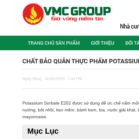
TRANG CHỦ SẢN PHẨM
GIỚI THIỆU
ĐỐI T
CHẤT BẢO QUẢN THỰC PHẨM POTASSIUM
Ngày đăng : 14/06/2025 - 1:42 PM
Potassium Sorbate E202 được sử dụng để ức chế nấm mốc 
nướng, bột nhồi, kẹo mềm, bánh kem, bia, nước giải khát, 
mayonnaise.
Mục Lục