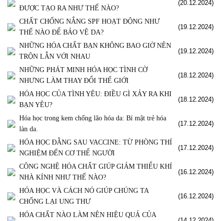
(20.12.2024)
ĐƯỢC TẠO RA NHƯ THẾ NÀO?
CHẤT CHỐNG NẮNG SPF HOẠT ĐỘNG NHƯ
(19.12.2024)
THẾ NÀO ĐỂ BẢO VỆ DA?
NHỮNG HÓA CHẤT BẠN KHÔNG BAO GIỜ NÊN
(19.12.2024)
TRỘN LẪN VỚI NHAU
NHỮNG PHÁT MINH HÓA HỌC TÌNH CỜ
(18.12.2024)
NHƯNG LÀM THAY ĐỔI THẾ GIỚI
HÓA HỌC CỦA TÌNH YÊU: ĐIỀU GÌ XẢY RA KHI
(18.12.2024)
BẠN YÊU?
Hóa học trong kem chống lão hóa da: Bí mật trẻ hóa
(17.12.2024)
làn da.
HÓA HỌC ĐẰNG SAU VACCINE: TỪ PHÒNG THÍ
(17.12.2024)
NGHIỆM ĐẾN CƠ THỂ NGƯỜI
CÔNG NGHỆ HÓA CHẤT GIÚP GIẢM THIỂU KHÍ
(16.12.2024)
NHÀ KÍNH NHƯ THẾ NÀO?
HÓA HỌC VÀ CÁCH NÓ GIÚP CHÚNG TA
(16.12.2024)
CHỐNG LẠI UNG THƯ
HÓA CHẤT NÀO LÀM NÊN HIỆU QUẢ CỦA
(14.12.2024)