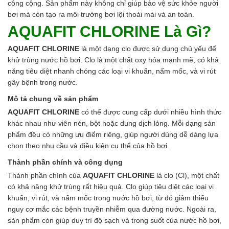
Axit
công cộng. Sản phẩm này không chỉ giúp bảo vệ sức khỏe người
Hóa chất khác
bơi mà còn tạo ra môi trường bơi lội thoải mái và an toàn.
Kiềm
AQUAFIT CHLORINE Là Gì?
Muối
Kim loại màu
AQUAFIT CHLORINE
là một dạng clo được sử dụng chủ yếu để
Oxit kim loại
khử trùng nước hồ bơi. Clo là một chất oxy hóa mạnh mẽ, có khả
HÓA CHẤT THÍ NGHIỆM
năng tiêu diệt nhanh chóng các loại vi khuẩn, nấm mốc, và vi rút
Hóa chất thí nghiệm
gây bệnh trong nước.
Thiết bị phòng thí nghiệm
Mô tả chung về sản phẩm
HÓA CHẤT NÔNG NGHIỆP
AQUAFIT CHLORINE
có thể được cung cấp dưới nhiều hình thức
Nguyên liệu phân bón
khác nhau như viên nén, bột hoặc dung dịch lỏng. Mỗi dạng sản
Chế phẩm sinh học
phẩm đều có những ưu điểm riêng, giúp người dùng dễ dàng lựa
Nguyên liệu chăn nuôi
chọn theo nhu cầu và điều kiện cụ thể của hồ bơi.
HÓA CHẤT XÂY DỰNG
Chống thấm sika
Thành phần chính và công dụng
Silicone Dow Corning
Thành phần chính của
AQUAFIT CHLORINE
là clo (Cl), một chất
Silicone KCC
có khả năng khử trùng rất hiệu quả. Clo giúp tiêu diệt các loại vi
Silicone Apollo
khuẩn, vi rút, và nấm mốc trong nước hồ bơi, từ đó giảm thiểu
Silicone Kingbond
nguy cơ mắc các bệnh truyền nhiễm qua đường nước. Ngoài ra,
Silicone Shinetsu
sản phẩm còn giúp duy trì độ sạch và trong suốt của nước hồ bơi,
Keo Silicone