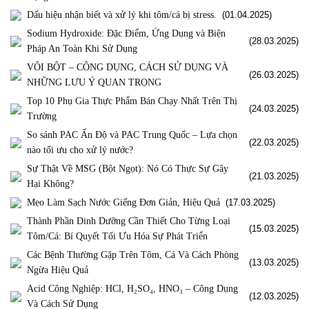
Dấu hiệu nhận biết và xử lý khi tôm/cá bị stress.
(01.04.2025)
Sodium Hydroxide: Đặc Điểm, Ứng Dụng và Biện
(28.03.2025)
Pháp An Toàn Khi Sử Dụng
VÔI BỘT – CÔNG DỤNG, CÁCH SỬ DỤNG VÀ
(26.03.2025)
NHỮNG LƯU Ý QUAN TRỌNG
Top 10 Phụ Gia Thực Phẩm Bán Chạy Nhất Trên Thị
(24.03.2025)
Trường
So sánh PAC Ấn Độ và PAC Trung Quốc – Lựa chọn
(22.03.2025)
nào tối ưu cho xử lý nước?
Sự Thật Về MSG (Bột Ngọt): Nó Có Thực Sự Gây
(21.03.2025)
Hại Không?
Mẹo Làm Sạch Nước Giếng Đơn Giản, Hiệu Quả
(17.03.2025)
Thành Phần Dinh Dưỡng Cần Thiết Cho Từng Loại
(15.03.2025)
Tôm/Cá: Bí Quyết Tối Ưu Hóa Sự Phát Triển
Các Bệnh Thường Gặp Trên Tôm, Cá Và Cách Phòng
(13.03.2025)
Ngừa Hiệu Quả
Acid Công Nghiệp: HCl, H₂SO₄, HNO₃ – Công Dụng
(12.03.2025)
Và Cách Sử Dụng