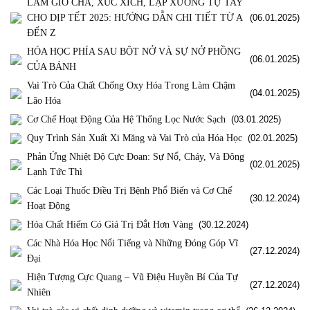
LÀM GIÒ CHẢ, XÚC XÍCH, LẠP XƯỞNG TỰ TAY
CHO DỊP TẾT 2025: HƯỚNG DẪN CHI TIẾT TỪ A
(06.01.2025)
ĐẾN Z
HÓA HỌC PHÍA SAU BỘT NỞ VÀ SỰ NỞ PHỒNG
(06.01.2025)
CỦA BÁNH
Vai Trò Của Chất Chống Oxy Hóa Trong Làm Chậm
(04.01.2025)
Lão Hóa
Cơ Chế Hoạt Động Của Hệ Thống Lọc Nước Sạch
(03.01.2025)
Quy Trình Sản Xuất Xi Măng và Vai Trò của Hóa Học
(02.01.2025)
Phản Ứng Nhiệt Độ Cực Đoan: Sự Nổ, Cháy, Và Đông
(02.01.2025)
Lạnh Tức Thì
Các Loại Thuốc Điều Trị Bệnh Phổ Biến và Cơ Chế
(30.12.2024)
Hoạt Động
Hóa Chất Hiếm Có Giá Trị Đắt Hơn Vàng
(30.12.2024)
Các Nhà Hóa Học Nổi Tiếng và Những Đóng Góp Vĩ
(27.12.2024)
Đại
Hiện Tượng Cực Quang – Vũ Điệu Huyền Bí Của Tự
(27.12.2024)
Nhiên