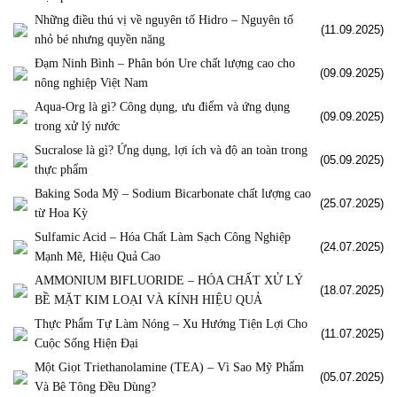
Những điều thú vị về nguyên tố Hidro – Nguyên tố
(11.09.2025)
nhỏ bé nhưng quyền năng
Đạm Ninh Bình – Phân bón Ure chất lượng cao cho
(09.09.2025)
nông nghiệp Việt Nam
Aqua-Org là gì? Công dụng, ưu điểm và ứng dụng
(09.09.2025)
trong xử lý nước
Sucralose là gì? Ứng dụng, lợi ích và độ an toàn trong
(05.09.2025)
thực phẩm
Baking Soda Mỹ – Sodium Bicarbonate chất lượng cao
(25.07.2025)
từ Hoa Kỳ
Sulfamic Acid – Hóa Chất Làm Sạch Công Nghiệp
(24.07.2025)
Mạnh Mẽ, Hiệu Quả Cao
AMMONIUM BIFLUORIDE – HÓA CHẤT XỬ LÝ
(18.07.2025)
BỀ MẶT KIM LOẠI VÀ KÍNH HIỆU QUẢ
Thực Phẩm Tự Làm Nóng – Xu Hướng Tiện Lợi Cho
(11.07.2025)
Cuộc Sống Hiện Đại
Một Giọt Triethanolamine (TEA) – Vì Sao Mỹ Phẩm
(05.07.2025)
Và Bê Tông Đều Dùng?