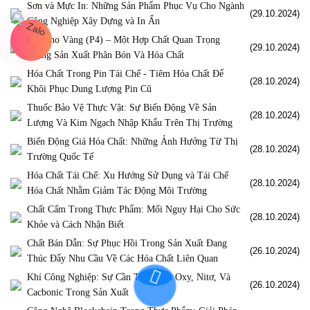
Sơn và Mực In: Những Sản Phẩm Phục Vụ Cho Ngành
(29.10.2024)
Công Nghiệp Xây Dựng và In Ấn
Photpho Vàng (P4) – Một Hợp Chất Quan Trọng
(29.10.2024)
Trong Sản Xuất Phân Bón Và Hóa Chất
Hóa Chất Trong Pin Tái Chế - Tiêm Hóa Chất Để
(28.10.2024)
Khôi Phục Dung Lượng Pin Cũ
Thuốc Bảo Vệ Thực Vật: Sự Biến Động Về Sản
(28.10.2024)
Lượng Và Kim Ngạch Nhập Khẩu Trên Thị Trường
Biến Động Giá Hóa Chất: Những Ảnh Hưởng Từ Thị
(28.10.2024)
Trường Quốc Tế
Hóa Chất Tái Chế: Xu Hướng Sử Dụng và Tái Chế
(28.10.2024)
Hóa Chất Nhằm Giảm Tác Động Môi Trường
Chất Cấm Trong Thực Phẩm: Mối Nguy Hại Cho Sức
(28.10.2024)
Khỏe và Cách Nhận Biết
Chất Bán Dẫn: Sự Phục Hồi Trong Sản Xuất Đang
(26.10.2024)
Thúc Đẩy Nhu Cầu Về Các Hóa Chất Liên Quan
Khí Công Nghiệp: Sự Cần Thiết Của Oxy, Nitơ, Và
(26.10.2024)
Cacbonic Trong Sản Xuất