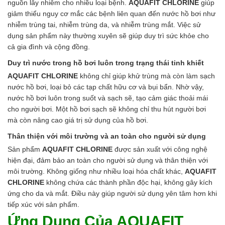
nguồn lây nhiễm cho nhiều loại bệnh.
AQUAFIT CHLORINE
giúp
Ngành Gốm Sứ
giảm thiểu nguy cơ mắc các bệnh liên quan đến nước hồ bơi như
Ngành Gỗ
nhiễm trùng tai, nhiễm trùng da, và nhiễm trùng mắt. Việc sử
Ngành Mỹ Phẩm
dụng sản phẩm này thường xuyên sẽ giúp duy trì sức khỏe cho
Ngành Hóa Dầu
cả gia đình và cộng đồng.
Ngành Giấy
Liên hệ
Duy trì nước trong hồ bơi luôn trong trạng thái tinh khiết
Tuyển dụng
AQUAFIT CHLORINE
không chỉ giúp khử trùng mà còn làm sạch
nước hồ bơi, loại bỏ các tạp chất hữu cơ và bụi bẩn. Nhờ vậy,
nước hồ bơi luôn trong suốt và sạch sẽ, tạo cảm giác thoải mái
cho người bơi. Một hồ bơi sạch sẽ không chỉ thu hút người bơi
mà còn nâng cao giá trị sử dụng của hồ bơi.
Thân thiện với môi trường và an toàn cho người sử dụng
Sản phẩm
AQUAFIT CHLORINE
được sản xuất với công nghệ
hiện đại, đảm bảo an toàn cho người sử dụng và thân thiện với
môi trường. Không giống như nhiều loại hóa chất khác,
AQUAFIT
CHLORINE
không chứa các thành phần độc hại, không gây kích
ứng cho da và mắt. Điều này giúp người sử dụng yên tâm hơn khi
tiếp xúc với sản phẩm.
Ứng Dụng Của AQUAFIT