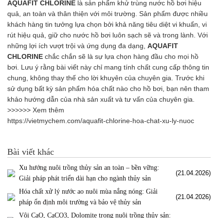
AQUAFIT CHLORINE
là sản phẩm khử trùng nước hồ bơi hiệu
quả, an toàn và thân thiện với môi trường. Sản phẩm được nhiều
khách hàng tin tưởng lựa chọn bởi khả năng tiêu diệt vi khuẩn, vi
rút hiệu quả, giữ cho nước hồ bơi luôn sạch sẽ và trong lành. Với
những lợi ích vượt trội và ứng dụng đa dạng,
AQUAFIT
CHLORINE
chắc chắn sẽ là sự lựa chọn hàng đầu cho mọi hồ
bơi. Lưu ý rằng bài viết này chỉ mang tính chất cung cấp thông tin
chung, không thay thế cho lời khuyên của chuyên gia. Trước khi
sử dụng bất kỳ sản phẩm hóa chất nào cho hồ bơi, bạn nên tham
khảo hướng dẫn của nhà sản xuất và tư vấn của chuyên gia.
>>>>>> Xem thêm
https://vietmychem.com/aquafit-chlorine-hoa-chat-xu-ly-nuoc
Bài viết khác
Xu hướng nuôi trồng thủy sản an toàn – bền vững:
(21.04.2026)
Giải pháp phát triển dài hạn cho ngành thủy sản
Hóa chất xử lý nước ao nuôi mùa nắng nóng: Giải
(21.04.2026)
pháp ổn định môi trường và bảo vệ thủy sản
Vôi CaO, CaCO3, Dolomite trong nuôi trồng thủy sản: