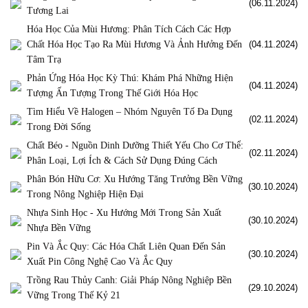
(06.11.2024)
Tương Lai
Hóa Học Của Mùi Hương: Phân Tích Cách Các Hợp
Chất Hóa Học Tạo Ra Mùi Hương Và Ảnh Hưởng Đến
(04.11.2024)
Tâm Trạ
Phản Ứng Hóa Học Kỳ Thú: Khám Phá Những Hiện
(04.11.2024)
Tượng Ấn Tượng Trong Thế Giới Hóa Học
Tìm Hiểu Về Halogen – Nhóm Nguyên Tố Đa Dụng
(02.11.2024)
Trong Đời Sống
Chất Béo - Nguồn Dinh Dưỡng Thiết Yếu Cho Cơ Thể:
(02.11.2024)
Phân Loại, Lợi Ích & Cách Sử Dụng Đúng Cách
Phân Bón Hữu Cơ: Xu Hướng Tăng Trưởng Bền Vững
(30.10.2024)
Trong Nông Nghiệp Hiện Đại
Nhựa Sinh Học - Xu Hướng Mới Trong Sản Xuất
(30.10.2024)
Nhựa Bền Vững
Pin Và Ắc Quy: Các Hóa Chất Liên Quan Đến Sản
(30.10.2024)
Xuất Pin Công Nghệ Cao Và Ắc Quy
Trồng Rau Thủy Canh: Giải Pháp Nông Nghiệp Bền
(29.10.2024)
Vững Trong Thế Kỷ 21