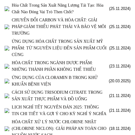
Hóa Chất Trong Sản Xuất Năng Lượng Tái Tạo: Hóa
(25.11.2024)
Chất Nào Đóng Vai Trò Then Chốt?
CHUYỂN ĐỔI CARBON VÀ HÓA CHẤT: GIẢI
PHÁP GIẢM THIỂU PHÁT THẢI VÀ BẢO VỆ MÔI
(25.11.2024)
TRƯỜNG
ỨNG DỤNG HÓA CHẤT TRONG SẢN XUẤT MỸ
PHẨM: TỪ NGUYÊN LIỆU ĐẾN SẢN PHẨM CUỐI
(25.11.2024)
CÙNG
HÓA CHẤT TRONG NGÀNH DƯỢC PHẨM:
(23.11.2024)
NHỮNG THÀNH PHẦN KHÔNG THỂ THIẾU
ỨNG DỤNG CỦA CLORAMIN B TRONG KHỬ
(20.03.2025)
KHUẨN BỆNH VIỆN
CÁCH SỬ DỤNG TRISODIUM CITRATE TRONG
(21.11.2024)
SẢN XUẤT THỰC PHẨM VÀ ĐỒ UỐNG
LỊCH NGHỈ TẾT NGUYÊN ĐÁN 2025: THÔNG
(21.11.2024)
TIN CHI TIẾT VÀ GỢI Ý CHO KỲ NGHỈ Ý NGHĨA
HÓA CHẤT XỬ LÝ NƯỚC CHLORINE NHẬT
(CHLORINE NICLON): GIẢI PHÁP AN TOÀN CHO
(18.11.2024)