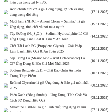
hiệu quả trong xử lý nước
Acid chanh hữu cơ là gì? Công dụng, lợi ích và ứng
(17.11.2025)
dụng trong đời sống
Muối lạnh (NH4Cl – Amoni Clorua – Salmiac) là gì?
(15.11.2025)
Ứng dụng, tính chất và nơi mua uy tín
Tẩy Đường (Na₂S₂O₄) – Sodium Hydrosulphite Là Gì?
(14.11.2025)
Ứng Dụng, Tính Chất & Lưu Ý An Toàn
Chất Tải Lạnh PG (Propylene Glycol) – Giải Pháp
(10.11.2025)
Làm Lạnh Hiệu Quả & An Toàn 2025
Sáp Trứng Cá (Stearic Acid – Axit Octadecanoic) Là
(10.11.2025)
Gì? Ứng Dụng & Báo Giá Mới Nhất 2025
Sodium Benzoate E211 – Chất Bảo Quản An Toàn
(10.11.2025)
Trong Thực Phẩm
Refined Glycerine là gì? Ứng dụng & Báo giá mới nhất
(08.11.2025)
2025
Phèn Xanh (Đồng Sunfat) – Ứng Dụng, Tính Chất Và
(08.11.2025)
Cách Sử Dụng Hiệu Quả
Melamine C3H6N6 là gì? Tính chất, ứng dụng và lưu
(07.11.2025)