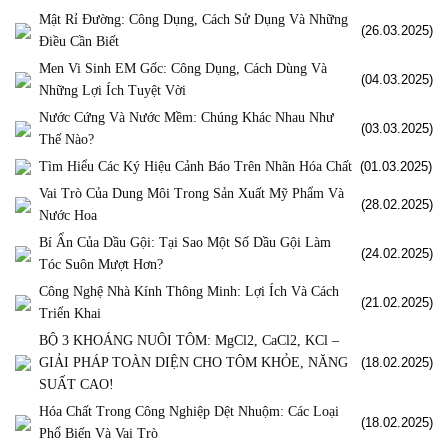
Mật Rỉ Đường: Công Dụng, Cách Sử Dụng Và Những
(26.03.2025)
Điều Cần Biết
Men Vi Sinh EM Gốc: Công Dụng, Cách Dùng Và
(04.03.2025)
Những Lợi Ích Tuyệt Vời
Nước Cứng Và Nước Mềm: Chúng Khác Nhau Như
(03.03.2025)
Thế Nào?
Tìm Hiểu Các Ký Hiệu Cảnh Báo Trên Nhãn Hóa Chất
(01.03.2025)
Vai Trò Của Dung Môi Trong Sản Xuất Mỹ Phẩm Và
(28.02.2025)
Nước Hoa
Bí Ẩn Của Dầu Gội: Tại Sao Một Số Dầu Gội Làm
(24.02.2025)
Tóc Suôn Mượt Hơn?
Công Nghệ Nhà Kính Thông Minh: Lợi Ích Và Cách
(21.02.2025)
Triển Khai
BỘ 3 KHOÁNG NUÔI TÔM: MgCl2, CaCl2, KCl –
GIẢI PHÁP TOÀN DIỆN CHO TÔM KHỎE, NĂNG
(18.02.2025)
SUẤT CAO!
Hóa Chất Trong Công Nghiệp Dệt Nhuộm: Các Loại
(18.02.2025)
Phổ Biến Và Vai Trò