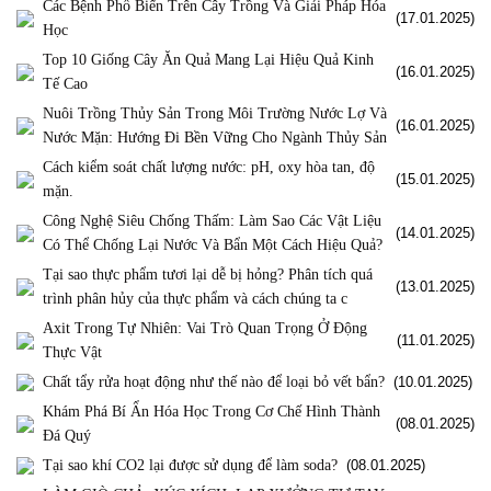
Các Bệnh Phổ Biến Trên Cây Trồng Và Giải Pháp Hóa
(17.01.2025)
Học
Top 10 Giống Cây Ăn Quả Mang Lại Hiệu Quả Kinh
(16.01.2025)
Tế Cao
Nuôi Trồng Thủy Sản Trong Môi Trường Nước Lợ Và
(16.01.2025)
Nước Mặn: Hướng Đi Bền Vững Cho Ngành Thủy Sản
Cách kiểm soát chất lượng nước: pH, oxy hòa tan, độ
(15.01.2025)
mặn.
Công Nghệ Siêu Chống Thấm: Làm Sao Các Vật Liệu
(14.01.2025)
Có Thể Chống Lại Nước Và Bẩn Một Cách Hiệu Quả?
Tại sao thực phẩm tươi lại dễ bị hỏng? Phân tích quá
(13.01.2025)
trình phân hủy của thực phẩm và cách chúng ta c
Axit Trong Tự Nhiên: Vai Trò Quan Trọng Ở Động
(11.01.2025)
Thực Vật
Chất tẩy rửa hoạt động như thế nào để loại bỏ vết bẩn?
(10.01.2025)
Khám Phá Bí Ẩn Hóa Học Trong Cơ Chế Hình Thành
(08.01.2025)
Đá Quý
Tại sao khí CO2 lại được sử dụng để làm soda?
(08.01.2025)