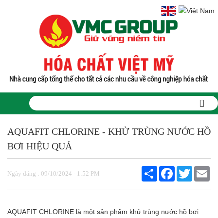
Trang chủ
AQUAFIT CHLORINE - KHỬ TRÙNG NƯỚC HỒ
Sản phẩm
PHỤ GIA THỰC PHẨM
BƠI HIỆU QUẢ
Tinh bột biến tính
Màu thực phẩm
Share
Facebook
Twitter
Em
Hương liệu thực phẩm
Ngày đăng : 09/10/2024 - 1:52 PM
Chất phụ gia điều vị tạo ngọt
Chất phụ gia oxy hóa giữ màu
Chất phụ gia nhũ hóa làm dày
AQUAFIT CHLORINE là một sản phẩm khử trùng nước hồ bơi
Chất phụ gia chống đông vón