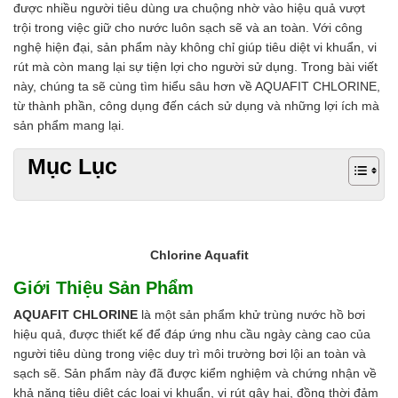
được nhiều người tiêu dùng ưa chuộng nhờ vào hiệu quả vượt
Chất phụ gia tạo cấu trúc
trội trong việc giữ cho nước luôn sạch sẽ và an toàn. Với công
Chất phụ gia bảo quản
nghệ hiện đại, sản phẩm này không chỉ giúp tiêu diệt vi khuẩn, vi
Chất phụ gia nem giò chả
rút mà còn mang lại sự tiện lợi cho người sử dụng. Trong bài viết
Chất phụ gia bún mì phở
này, chúng ta sẽ cùng tìm hiểu sâu hơn về AQUAFIT CHLORINE,
Chất phụ gia bánh kẹo kem
từ thành phần, công dụng đến cách sử dụng và những lợi ích mà
Chất phụ gia nước giải khát
sản phẩm mang lại.
Chất phụ gia xúc xích
Chất phụ gia nước mắm
Mục Lục
Chất phụ gia rau củ quả
Chất phụ gia thạch rau câu
Chất phụ gia đậu hũ
HÓA CHẤT TẨY RỬA
Tẩy rửa công nghiệp
Chlorine Aquafit
Tẩy rửa sinh hoạt
Giới Thiệu Sản Phẩm
Tẩy rửa ô tô xe máy
Tẩy cáu cặn đường ống
AQUAFIT CHLORINE
là một sản phẩm khử trùng nước hồ bơi
Tẩy rửa khác
hiệu quả, được thiết kế để đáp ứng nhu cầu ngày càng cao của
HÓA CHẤT THỦY SẢN
người tiêu dùng trong việc duy trì môi trường bơi lội an toàn và
Hóa chất xử lý nước
sạch sẽ. Sản phẩm này đã được kiểm nghiệm và chứng nhận về
Men đường ruột
khả năng tiêu diệt các loại vi khuẩn, vi rút gây hại, đồng thời đảm