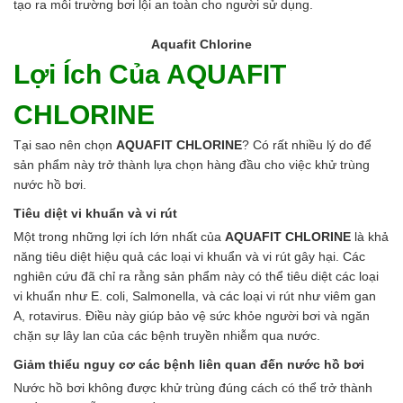
tạo ra môi trường bơi lội an toàn cho người sử dụng.
Hóa chất khác
Giới Thiệu
Aquafit Chlorine
Đối tác
Lợi Ích Của AQUAFIT
Quy trình sản xuất
Tin tức
CHLORINE
VMC GROUP
Ngành Hóa Chất
Tại sao nên chọn
AQUAFIT CHLORINE
? Có rất nhiều lý do để
Tẩy Rửa Diệt Khuẩn
sản phẩm này trở thành lựa chọn hàng đầu cho việc khử trùng
Ngành Thực Phẩm
nước hồ bơi.
Ngành Nông Nghiệp
Ngành Thủy Sản
Tiêu diệt vi khuẩn và vi rút
Ngành Môi Trường
Một trong những lợi ích lớn nhất của
AQUAFIT CHLORINE
là khả
Ngành Nhựa
năng tiêu diệt hiệu quả các loại vi khuẩn và vi rút gây hại. Các
Ngành Xây Dựng
nghiên cứu đã chỉ ra rằng sản phẩm này có thể tiêu diệt các loại
Ngành Cao Su
vi khuẩn như E. coli, Salmonella, và các loại vi rút như viêm gan
Ngành Xi Mạ
A, rotavirus. Điều này giúp bảo vệ sức khỏe người bơi và ngăn
Ngành Thủy Tinh
chặn sự lây lan của các bệnh truyền nhiễm qua nước.
Ngành Dệt Nhuộm
Giảm thiểu nguy cơ các bệnh liên quan đến nước hồ bơi
Ngành Sơn
Nước hồ bơi không được khử trùng đúng cách có thể trở thành
Ngành In Ấn Bao Bì