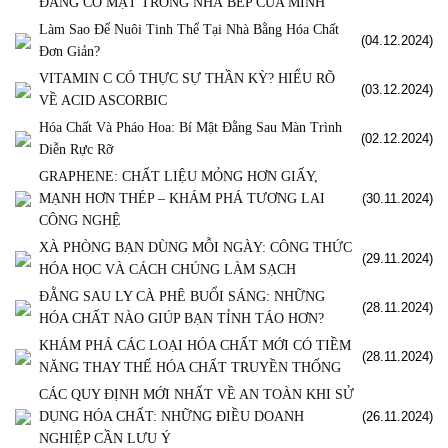
ĐANG CÓ MẶT TRONG NHÀ BẾP CỦA MÌNH
Làm Sao Để Nuôi Tinh Thể Tại Nhà Bằng Hóa Chất
(04.12.2024)
Đơn Giản?
VITAMIN C CÓ THỰC SỰ THẦN KỲ? HIỂU RÕ
(03.12.2024)
VỀ ACID ASCORBIC
Hóa Chất Và Pháo Hoa: Bí Mật Đằng Sau Màn Trình
(02.12.2024)
Diễn Rực Rỡ
GRAPHENE: CHẤT LIỆU MỎNG HƠN GIẤY,
MẠNH HƠN THÉP – KHÁM PHÁ TƯƠNG LAI
(30.11.2024)
CÔNG NGHỆ
XÀ PHÒNG BẠN DÙNG MỖI NGÀY: CÔNG THỨC
(29.11.2024)
HÓA HỌC VÀ CÁCH CHÚNG LÀM SẠCH
ĐẰNG SAU LY CÀ PHÊ BUỔI SÁNG: NHỮNG
(28.11.2024)
HÓA CHẤT NÀO GIÚP BẠN TỈNH TÁO HƠN?
KHÁM PHÁ CÁC LOẠI HÓA CHẤT MỚI CÓ TIỀM
(28.11.2024)
NĂNG THAY THẾ HÓA CHẤT TRUYỀN THỐNG
CÁC QUY ĐỊNH MỚI NHẤT VỀ AN TOÀN KHI SỬ
DỤNG HÓA CHẤT: NHỮNG ĐIỀU DOANH
(26.11.2024)
NGHIỆP CẦN LƯU Ý