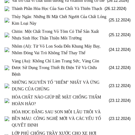
Vai trò của vi chất dinh dưỡng và vitamin trong cơ thể
(26.12.2024)
Thành Phần Hóa Học Của Sao Chổi Và Thiên Thạch
(26.12.2024)
Thủy Ngân: Những Bí Mật Chết Người Của Chất Lỏng
(25.12.2024)
Kim Loại Này
Chitin: Một Chất Trong Vỏ Tôm Có Thể Sản Xuất
(25.12.2024)
Nhựa Sinh Học Thân Thiện Môi Trường
Nhôm (Al): Từ Vỏ Lon Soda Đến Khung Máy Bay,
(24.12.2024)
Nhôm Đóng Vai Trò Không Thể Thay Thế
Vàng (Au): Không Chỉ Làm Trang Sức, Vàng Còn
Được Sử Dụng Trong Thiết Bị Điện Tử Và Chữa
(24.12.2024)
Bệnh
NHỮNG NGUYÊN TỐ "HIẾM" NHẤT VÀ ỨNG
(23.12.2024)
DỤNG CỦA CHÚNG
HÓA CHẤT NÀO GIÚP BỀ MẶT CHỐNG THẤM
(23.12.2024)
HOÀN HẢO?
HÓA HỌC ĐẰNG SAU SON MÔI LÂU TRÔI VÀ
BỀN MÀU: CÔNG NGHỆ MỚI VÀ CÁC YẾU TỐ
(23.12.2024)
QUYẾT ĐỊNH
LỚP PHỦ CHỐNG TRẦY XƯỚC CHO XE HƠI