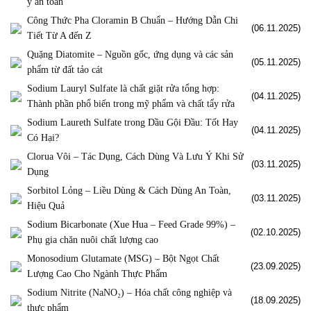
ý an toàn
Công Thức Pha Cloramin B Chuẩn – Hướng Dẫn Chi
(06.11.2025)
Tiết Từ A đến Z
Quặng Diatomite – Nguồn gốc, ứng dụng và các sản
(05.11.2025)
phẩm từ đất tảo cát
Sodium Lauryl Sulfate là chất giặt rửa tổng hợp:
(04.11.2025)
Thành phần phổ biến trong mỹ phẩm và chất tẩy rửa
Sodium Laureth Sulfate trong Dầu Gội Đầu: Tốt Hay
(04.11.2025)
Có Hại?
Clorua Vôi – Tác Dụng, Cách Dùng Và Lưu Ý Khi Sử
(03.11.2025)
Dụng
Sorbitol Lỏng – Liều Dùng & Cách Dùng An Toàn,
(03.11.2025)
Hiệu Quả
Sodium Bicarbonate (Xue Hua – Feed Grade 99%) –
(02.10.2025)
Phụ gia chăn nuôi chất lượng cao
Monosodium Glutamate (MSG) – Bột Ngọt Chất
(23.09.2025)
Lượng Cao Cho Ngành Thực Phẩm
Sodium Nitrite (NaNO₂) – Hóa chất công nghiệp và
(18.09.2025)
thực phẩm