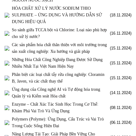
NGUỒN NƯỚC SẠCH
HÓA CHẤT XỬ LÝ NƯỚC SODIUM THIO
SULPHATE – ỨNG DỤNG VÀ HƯỚNG DẪN SỬ
(18.11.2024)
DỤNG HIỆU QUẢ
So sánh giữa TCCA bột và Chlorine: Loại nào phù hợp
(16.11.2024)
cho xử lý nước?
Các sản phẩm hóa chất thân thiện với môi trường trong
(15.11.2024)
sản xuất công nghiệp: Xu hướng và giải pháp
Những Hóa Chất Công Nghiệp Đang Được Sử Dụng
(15.11.2024)
Nhiều Nhất Tại Việt Nam Hiện Nay
Phân biệt các loại chất tẩy rửa công nghiệp: Cloramin
(15.11.2024)
B, Javen, và các chất thay thế
Ứng dụng của Công nghệ AI và Tự động hóa trong
(14.11.2024)
Quản lý và Kiểm soát Hóa chất
Enzyme – Chất Xúc Tác Sinh Học Trong Cơ Thể:
(08.11.2024)
Khám Phá Vai Trò Và Ứng Dụng
Polymers (Polyme): Ứng Dụng, Cấu Trúc và Vai Trò
(06.11.2024)
Trong Cuộc Sống Hiện Đại
Năng Lượng Tái Tạo: Giải Pháp Bền Vững Cho