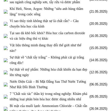
sau ngành công nghiệp sơn, tẩy rửa và dược phẩm
Khí Heli, Neon, Argon: Những “siêu anh hùng thầm
(21.05.2025)
lặng” trong cuộc sống
Vì sao thủy tinh không thật sự là chất rắn? – Câu
(20.05.2025)
chuyện hóa học của kính
Tại sao đá khô bốc khói? Hóa học của carbon dioxide
(16.05.2025)
và các hiệu ứng thú vị khác
Vật liệu thông minh đang thay đổi thế giới như thế
(15.05.2025)
nào?
Sự thật về “chất tẩy trắng” – Không phải cái gì trắng
(14.05.2025)
cũng độc!
Sự thật về mỹ phẩm: Những hóa chất khiến da bạn đẹp
(12.05.2025)
lên từng ngày
Nước Điện Giải – Bí Mật Đằng Sau Thứ Nước Tưởng
(06.05.2025)
Như Rất Đỗi Bình Thường
7 “Chất xúc tác” thần kỳ trong nông nghiệp: Khám phá
(05.05.2025)
những loại phân bón hóa học được dùng nhiều nhấ
Bí mật của muối lạnh: Ammonium Chloride – Chất rắn
(26.04.2025)