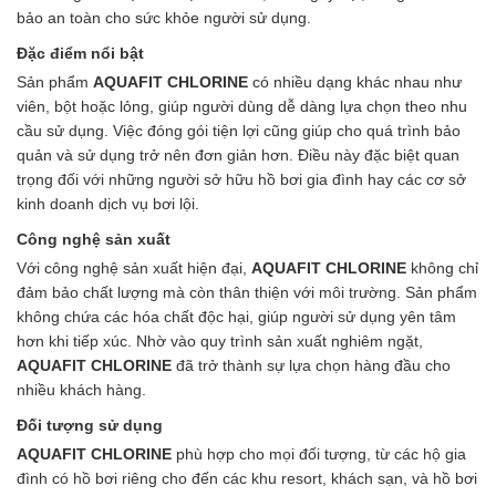
Men vi sinh EM gốc
bảo an toàn cho sức khỏe người sử dụng.
Bổ sung khoáng chất
Đặc điểm nổi bật
Bổ gan và giải độc gan
Sản phẩm
AQUAFIT CHLORINE
có nhiều dạng khác nhau như
Phòng và trị bệnh
viên, bột hoặc lỏng, giúp người dùng dễ dàng lựa chọn theo nhu
Bổ sung dinh dưỡng tăng trọng
cầu sử dụng. Việc đóng gói tiện lợi cũng giúp cho quá trình bảo
Hấp thụ khí độc Yucca
quản và sử dụng trở nên đơn giản hơn. Điều này đặc biệt quan
HÓA CHẤT XỬ LÝ NƯỚC
trọng đối với những người sở hữu hồ bơi gia đình hay các cơ sở
Xử lý nước hồ bơi
kinh doanh dịch vụ bơi lội.
Xử lý nước sinh hoạt
Xử lý nước thải
Công nghệ sản xuất
Xử lý nước giếng khoan
Với công nghệ sản xuất hiện đại,
AQUAFIT CHLORINE
không chỉ
Xử lý nước khác
đảm bảo chất lượng mà còn thân thiện với môi trường. Sản phẩm
DUNG MÔI CÔNG NGHIỆP
không chứa các hóa chất độc hại, giúp người sử dụng yên tâm
Pha sơn nước
hơn khi tiếp xúc. Nhờ vào quy trình sản xuất nghiêm ngặt,
Pha sơn epoxy
AQUAFIT CHLORINE
đã trở thành sự lựa chọn hàng đầu cho
Pha sơn dầu
nhiều khách hàng.
Pha sơn tĩnh điện
Dung môi khác
Đối tượng sử dụng
HƯƠNG LIỆU TINH DẦU
AQUAFIT CHLORINE
phù hợp cho mọi đối tượng, từ các hộ gia
HÓA CHẤT CÔNG NGHIỆP
đình có hồ bơi riêng cho đến các khu resort, khách sạn, và hồ bơi