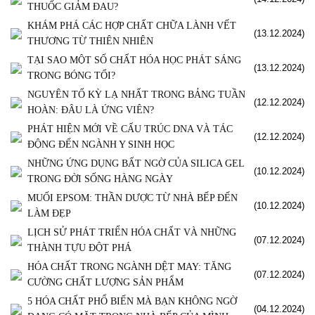
THUỐC GIẢM ĐAU?
KHÁM PHÁ CÁC HỢP CHẤT CHỮA LÀNH VẾT
(13.12.2024)
THƯƠNG TỪ THIÊN NHIÊN
TẠI SAO MỘT SỐ CHẤT HÓA HỌC PHÁT SÁNG
(13.12.2024)
TRONG BÓNG TỐI?
NGUYÊN TỐ KỲ LẠ NHẤT TRONG BẢNG TUẦN
(12.12.2024)
HOÀN: ĐÂU LÀ ỨNG VIÊN?
PHÁT HIỆN MỚI VỀ CẤU TRÚC DNA VÀ TÁC
(12.12.2024)
ĐỘNG ĐẾN NGÀNH Y SINH HỌC
NHỮNG ỨNG DỤNG BẤT NGỜ CỦA SILICA GEL
(10.12.2024)
TRONG ĐỜI SỐNG HÀNG NGÀY
MUỐI EPSOM: THẦN DƯỢC TỪ NHÀ BẾP ĐẾN
(10.12.2024)
LÀM ĐẸP
LỊCH SỬ PHÁT TRIỂN HÓA CHẤT VÀ NHỮNG
(07.12.2024)
THÀNH TỰU ĐỘT PHÁ
HÓA CHẤT TRONG NGÀNH DỆT MAY: TĂNG
(07.12.2024)
CƯỜNG CHẤT LƯỢNG SẢN PHẨM
5 HÓA CHẤT PHỔ BIẾN MÀ BẠN KHÔNG NGỜ
(04.12.2024)