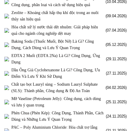
(10.04.2026)
Công dụng, phân loại và cách sử dụng hiệu quả
Zeolite – Khoáng chất hấp thụ khí độc trong ao nuôi
(09.04.2026)
thủy sản hiệu quả
Hóa chất xử lý nước thải dệt nhuộm: Giải pháp hiệu
(07.04.2026)
quả cho ngành công nghiệp dệt may
Baking Soda (Thuốc Muối, Bột Nở) Là Gì? Công
(05.12.2025)
Dụng, Cách Dùng và Lưu Ý Quan Trọng
EDTA 2 Muối (EDTA 2Na) Là Gì? Công Dụng, Ứng
(29.11.2025)
Dụng
Dầu Ông Già Cyclohexanone Là Gì? Công Dụng, Ưu
(27.11.2025)
Điểm Và Lưu Ý Khi Sử Dụng
Chất tạo bọt Lauryl sùng – Sodium Lauryl Sulphate
(04.02.2026)
(SLS): Thành phần, Công dụng & Độ An Toàn
Mỡ Vaseline (Petroleum Jelly): Công dụng, cách dùng
(25.11.2025)
và lưu ý quan trọng
Phèn Chua (Phèn Kép): Công Dụng, Thành Phần, Cách
(24.11.2025)
Dùng và Những Lưu Ý Quan Trọng
PAC – Poly Aluminium Chloride: Hóa chất trợ lắng
(21.11.2025)