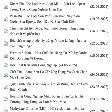
Khám Phá Các Loại Kim Loại Màu – Vật Liệu Quan
(21.06.2025)
Trọng Trong Công Nghiệp Hiện Đại
Phân Biệt Các Loại Sơn Phổ Biến Hiện Nay: Sơn
(19.06.2025)
Nước, Sơn Epoxy, Sơn Dầu và Sơn Tĩnh Điện
Tìm hiểu chi tiết về các loại muối clorua: Ứng dụng,
(14.06.2025)
tính chất và phân loại
Hóa chất trong thuốc tẩy trắng: Vì sao không nên pha
(12.06.2025)
trộn lung tung?
Ferrous Sulfate – Hóa Chất Đa Năng Từ Xử Lý Nước
(10.06.2025)
Đến Bổ Sung Vi Lượng
Hóa Chất Khử Mùi Công Nghiệp
(24.05.2025)
Chất Pha Loãng Sơn Là Gì? Ứng Dụng Và Cách Chọn
(24.05.2025)
Mua Hiệu Quả
Quy Trình Sản Xuất Giấy – Từ Gỗ Rừng Đến Tờ Giấy
(23.05.2025)
Hoàn Chỉnh
Hóa Chất Công Nghiệp Nhập Khẩu: Toàn Cảnh Thị
(23.05.2025)
Trường, Ứng Dụng và Lưu Ý Khi Mua
Methylene Chloride (MC) – Hóa chất mạnh mẽ phía
(22.05.2025)