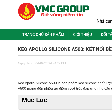
TRANG CHỦ SẢN PHẨM
GIỚI THIỆU
ĐỐI T
KEO APOLLO SILICONE A500: KẾT NỐI 
Ngày đăng : 04/09/2024 - 4:22 PM
Keo Apollo Silicone A500 là sản phẩm keo silicone chất lượn
A500 mang đến nhiều ưu điểm vượt trội, đáp ứng nhu cầu đ
Mục Lục