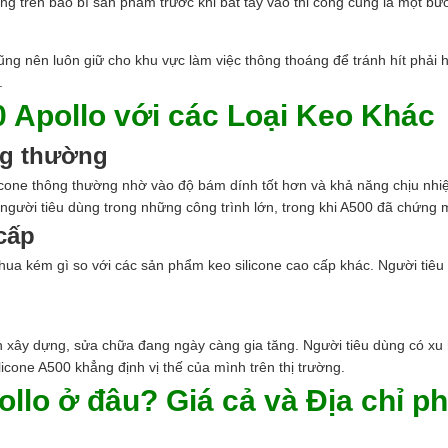
g trên bao bì sản phẩm trước khi bắt tay vào thi công cũng là một bư
ũng nên luôn giữ cho khu vực làm việc thông thoáng để tránh hít phải 
.
 Apollo với các Loại Keo Khác
ông thường
 silicone thông thường nhờ vào độ bám dính tốt hơn và khả năng chịu 
ười tiêu dùng trong những công trình lớn, trong khi A500 đã chứng 
 cấp
hua kém gì so với các sản phẩm keo silicone cao cấp khác. Người tiêu
ình xây dựng, sửa chữa đang ngày càng gia tăng. Người tiêu dùng có
ilicone A500 khẳng định vị thế của mình trên thị trường.
llo ở đâu? Giá cả và Địa chỉ p