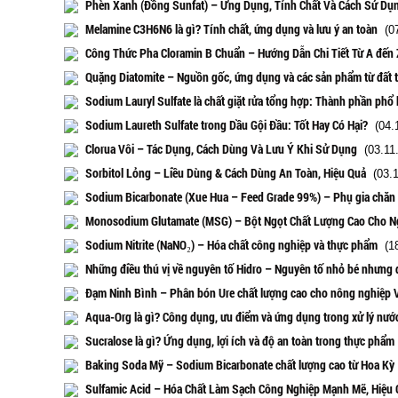
Phèn Xanh (Đồng Sunfat) – Ứng Dụng, Tính Chất Và Cách Sử Dụ
Melamine C3H6N6 là gì? Tính chất, ứng dụng và lưu ý an toàn
(07
Công Thức Pha Cloramin B Chuẩn – Hướng Dẫn Chi Tiết Từ A đến 
Quặng Diatomite – Nguồn gốc, ứng dụng và các sản phẩm từ đất t
Sodium Lauryl Sulfate là chất giặt rửa tổng hợp: Thành phần phổ 
Sodium Laureth Sulfate trong Dầu Gội Đầu: Tốt Hay Có Hại?
(04.1
Clorua Vôi – Tác Dụng, Cách Dùng Và Lưu Ý Khi Sử Dụng
(03.11
Sorbitol Lỏng – Liều Dùng & Cách Dùng An Toàn, Hiệu Quả
(03.1
Sodium Bicarbonate (Xue Hua – Feed Grade 99%) – Phụ gia chăn 
Monosodium Glutamate (MSG) – Bột Ngọt Chất Lượng Cao Cho 
Sodium Nitrite (NaNO₂) – Hóa chất công nghiệp và thực phẩm
(18
Những điều thú vị về nguyên tố Hidro – Nguyên tố nhỏ bé nhưng
Đạm Ninh Bình – Phân bón Ure chất lượng cao cho nông nghiệp 
Aqua-Org là gì? Công dụng, ưu điểm và ứng dụng trong xử lý nướ
Sucralose là gì? Ứng dụng, lợi ích và độ an toàn trong thực phẩm
Baking Soda Mỹ – Sodium Bicarbonate chất lượng cao từ Hoa Kỳ
Sulfamic Acid – Hóa Chất Làm Sạch Công Nghiệp Mạnh Mẽ, Hiệu 