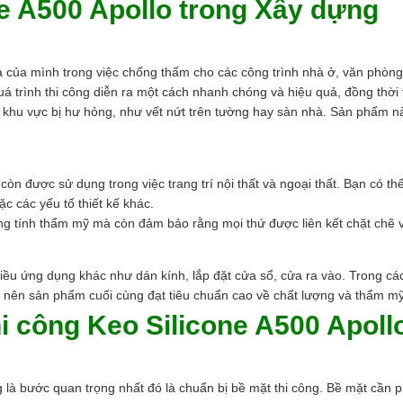
e A500 Apollo trong Xây dựng
ả của mình trong việc chống thấm cho các công trình nhà ở, văn phòng
uá trình thi công diễn ra một cách nhanh chóng và hiệu quả, đồng thời t
khu vực bị hư hỏng, như vết nứt trên tường hay sàn nhà. Sản phẩm nà
 còn được sử dụng trong việc trang trí nội thất và ngoại thất. Bạn có th
ặc các yếu tố thiết kế khác.
ăng tính thẩm mỹ mà còn đảm bảo rằng mọi thứ được liên kết chặt chẽ và
hiều ứng dụng khác như dán kính, lắp đặt cửa sổ, cửa ra vào. Trong c
o nên sản phẩm cuối cùng đạt tiêu chuẩn cao về chất lượng và thẩm mỹ
 công Keo Silicone A500 Apoll
g là bước quan trọng nhất đó là chuẩn bị bề mặt thi công. Bề mặt cần