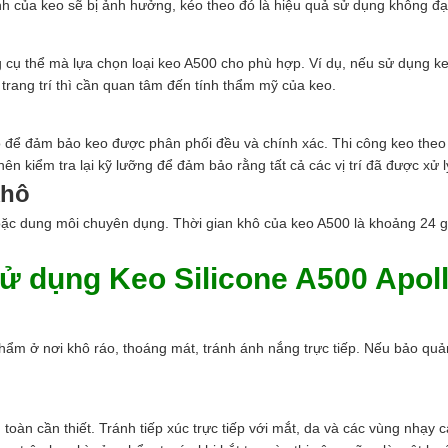
 của keo sẽ bị ảnh hưởng, kéo theo đó là hiệu quả sử dụng không đạ
 cụ thể mà lựa chọn loại keo A500 cho phù hợp. Ví dụ, nếu sử dụng ke
 trang trí thì cần quan tâm đến tính thẩm mỹ của keo.
eo để đảm bảo keo được phân phối đều và chính xác. Thi công keo the
nên kiểm tra lại kỹ lưỡng để đảm bảo rằng tất cả các vị trí đã được xử 
khô
 dung môi chuyên dụng. Thời gian khô của keo A500 là khoảng 24 giờ, 
Sử dụng Keo Silicone A500 Apol
m ở nơi khô ráo, thoáng mát, tránh ánh nắng trực tiếp. Nếu bảo quả
 toàn cần thiết. Tránh tiếp xúc trực tiếp với mắt, da và các vùng nhạ