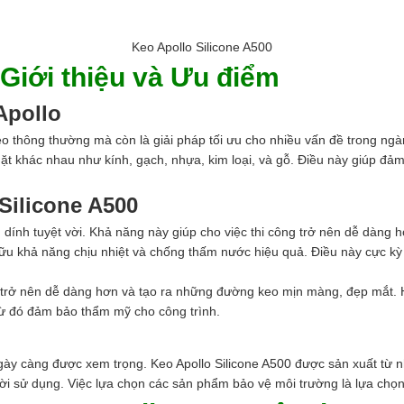
Keo Apollo Silicone A500
 Giới thiệu và Ưu điểm
Apollo
keo thông thường mà còn là giải pháp tối ưu cho nhiều vấn đề trong n
mặt khác nhau như kính, gạch, nhựa, kim loại, và gỗ. Điều này giúp đảm
Silicone A500
nh tuyệt vời. Khả năng này giúp cho việc thi công trở nên dễ dàng hơn
hữu khả năng chịu nhiệt và chống thấm nước hiệu quả. Điều này cực kỳ
ông trở nên dễ dàng hơn và tạo ra những đường keo mịn màng, đẹp mắt
từ đó đảm bảo thẩm mỹ cho công trình.
ngày càng được xem trọng. Keo Apollo Silicone A500 được sản xuất từ n
ời sử dụng. Việc lựa chọn các sản phẩm bảo vệ môi trường là lựa chọ