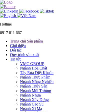
Hotline
0917 811 667
Trang chủ Sản phẩm
Giới thiệu
Đối tác
Quy trình sản xuất
Tin tức
VMC GROUP
Ngành Hóa Chất
Tẩy Rửa Diệt Khuẩn
Ngành Thực Phẩm
Ngành Nông Nghiệp
Ngành Thủy Sản
Ngành Môi Trường
Ngành Nhựa
Ngành Xây Dựng
Ngành Cao Su
Ngành Xi Mạ