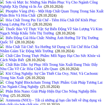
Sơn và Mực In: Những Sản Phẩm Phục Vụ Cho Ngành Công
Nghiệp Xây Dựng và In Ấn
(29.10.2024)
Photpho Vàng (P4) – Một Hợp Chất Quan Trọng Trong Sản Xuất
Phân Bón Và Hóa Chất
(29.10.2024)
Hóa Chất Trong Pin Tái Chế - Tiêm Hóa Chất Để Khôi Phục
Dung Lượng Pin Cũ
(28.10.2024)
Thuốc Bảo Vệ Thực Vật: Sự Biến Động Về Sản Lượng Và Kim
Ngạch Nhập Khẩu Trên Thị Trường
(28.10.2024)
Biến Động Giá Hóa Chất: Những Ảnh Hưởng Từ Thị Trường
Quốc Tế
(28.10.2024)
Hóa Chất Tái Chế: Xu Hướng Sử Dụng và Tái Chế Hóa Chất
Nhằm Giảm Tác Động Môi Trường
(28.10.2024)
Chất Cấm Trong Thực Phẩm: Mối Nguy Hại Cho Sức Khỏe và
Cách Nhận Biết
(28.10.2024)
Chất Bán Dẫn: Sự Phục Hồi Trong Sản Xuất Đang Thúc Đẩy
Nhu Cầu Về Các Hóa Chất Liên Quan
(26.10.2024)
Khí Công Nghiệp: Sự Cần Thiết Của Oxy, Nitơ, Và Cacbonic
Trong Sản Xuất
(26.10.2024)
Công Nghệ Blockchain Trong Thực Phẩm: Giải Pháp Tương Lai
Cho Ngành Công Nghiệp
(25.10.2024)
Phân Bón Nano: Giải Pháp Hiện Đại Cho Nông Nghiệp Bền
Vững
(25.10.2024)
Ammonia (NH3) – Tất cả những gì bạn cần biết về ứng dụng và
tính chất của hợp chất này
(23.10.2024)