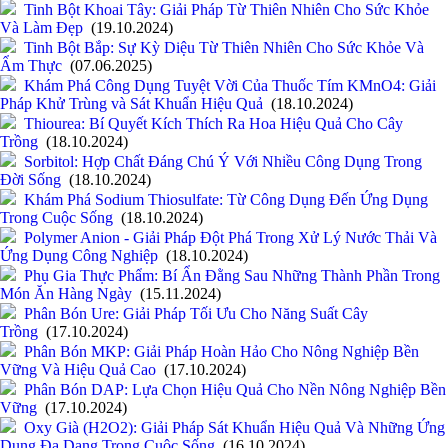
Tinh Bột Khoai Tây: Giải Pháp Từ Thiên Nhiên Cho Sức Khỏe
Và Làm Đẹp
(19.10.2024)
Tinh Bột Bắp: Sự Kỳ Diệu Từ Thiên Nhiên Cho Sức Khỏe Và
Ẩm Thực
(07.06.2025)
Khám Phá Công Dụng Tuyệt Vời Của Thuốc Tím KMnO4: Giải
Pháp Khử Trùng và Sát Khuẩn Hiệu Quả
(18.10.2024)
Thiourea: Bí Quyết Kích Thích Ra Hoa Hiệu Quả Cho Cây
Trồng
(18.10.2024)
Sorbitol: Hợp Chất Đáng Chú Ý Với Nhiều Công Dụng Trong
Đời Sống
(18.10.2024)
Khám Phá Sodium Thiosulfate: Từ Công Dụng Đến Ứng Dụng
Trong Cuộc Sống
(18.10.2024)
Polymer Anion - Giải Pháp Đột Phá Trong Xử Lý Nước Thải Và
Ứng Dụng Công Nghiệp
(18.10.2024)
Phụ Gia Thực Phẩm: Bí Ẩn Đằng Sau Những Thành Phần Trong
Món Ăn Hàng Ngày
(15.11.2024)
Phân Bón Ure: Giải Pháp Tối Ưu Cho Năng Suất Cây
Trồng
(17.10.2024)
Phân Bón MKP: Giải Pháp Hoàn Hảo Cho Nông Nghiệp Bền
Vững Và Hiệu Quả Cao
(17.10.2024)
Phân Bón DAP: Lựa Chọn Hiệu Quả Cho Nền Nông Nghiệp Bền
Vững
(17.10.2024)
Oxy Già (H2O2): Giải Pháp Sát Khuẩn Hiệu Quả Và Những Ứng
Dụng Đa Dạng Trong Cuộc Sống
(16.10.2024)