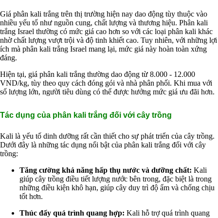
Nguyên liệu phân bón
Giá phân kali trắng trên thị trường hiện nay dao động tùy thuộc vào
Chế phẩm sinh học
nhiều yếu tố như nguồn cung, chất lượng và thương hiệu. Phân kali
Nguyên liệu chăn nuôi
trắng Israel thường có mức giá cao hơn so với các loại phân kali khác
HÓA CHẤT XÂY DỰNG
nhờ chất lượng vượt trội và độ tinh khiết cao. Tuy nhiên, với những lợi
Chống thấm sika
ích mà phân kali trắng Israel mang lại, mức giá này hoàn toàn xứng
Silicone Dow Corning
đáng.
Silicone KCC
Silicone Apollo
Hiện tại, giá phân kali trắng thường dao động từ 8.000 - 12.000
Silicone Kingbond
VND/kg, tùy theo quy cách đóng gói và nhà phân phối. Khi mua với
Silicone Shinetsu
số lượng lớn, người tiêu dùng có thể được hưởng mức giá ưu đãi hơn.
Keo Silicone
Hóa chất khác
Giới Thiệu
Tác dụng của phân kali trắng đối với cây trồng
Đối tác
Quy trình sản xuất
Kali là yếu tố dinh dưỡng rất cần thiết cho sự phát triển của cây trồng.
Tin tức
Dưới đây là những tác dụng nổi bật của phân kali trắng đối với cây
VMC GROUP
trồng:
Ngành Hóa Chất
Tẩy Rửa Diệt Khuẩn
Tăng cường khả năng hấp thụ nước và dưỡng chất:
Kali
Ngành Thực Phẩm
giúp cây trồng điều tiết lượng nước bên trong, đặc biệt là trong
Ngành Nông Nghiệp
những điều kiện khô hạn, giúp cây duy trì độ ẩm và chống chịu
Ngành Thủy Sản
tốt hơn.
Ngành Môi Trường
Ngành Nhựa
Thúc đẩy quá trình quang hợp:
Kali hỗ trợ quá trình quang
Ngành Xây Dựng