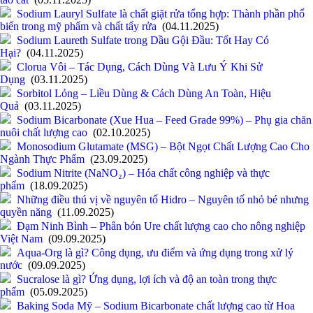
Sodium Lauryl Sulfate là chất giặt rửa tổng hợp: Thành phần phổ
biến trong mỹ phẩm và chất tẩy rửa
(04.11.2025)
Sodium Laureth Sulfate trong Dầu Gội Đầu: Tốt Hay Có
Hại?
(04.11.2025)
Clorua Vôi – Tác Dụng, Cách Dùng Và Lưu Ý Khi Sử
Dụng
(03.11.2025)
Sorbitol Lỏng – Liều Dùng & Cách Dùng An Toàn, Hiệu
Quả
(03.11.2025)
Sodium Bicarbonate (Xue Hua – Feed Grade 99%) – Phụ gia chăn
nuôi chất lượng cao
(02.10.2025)
Monosodium Glutamate (MSG) – Bột Ngọt Chất Lượng Cao Cho
Ngành Thực Phẩm
(23.09.2025)
Sodium Nitrite (NaNO₂) – Hóa chất công nghiệp và thực
phẩm
(18.09.2025)
Những điều thú vị về nguyên tố Hidro – Nguyên tố nhỏ bé nhưng
quyền năng
(11.09.2025)
Đạm Ninh Bình – Phân bón Ure chất lượng cao cho nông nghiệp
Việt Nam
(09.09.2025)
Aqua-Org là gì? Công dụng, ưu điểm và ứng dụng trong xử lý
nước
(09.09.2025)
Sucralose là gì? Ứng dụng, lợi ích và độ an toàn trong thực
phẩm
(05.09.2025)
Baking Soda Mỹ – Sodium Bicarbonate chất lượng cao từ Hoa