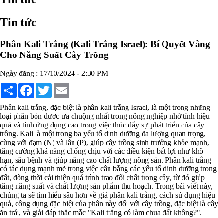
Chất phụ gia tạo cấu trúc
Chất phụ gia bảo quản
Tin tức
Chất phụ gia nem giò chả
Chất phụ gia bún mì phở
Chất phụ gia bánh kẹo kem
Phân Kali Trắng (Kali Trắng Israel): Bí Quyết Vàng
Chất phụ gia nước giải khát
Cho Năng Suất Cây Trồng
Chất phụ gia xúc xích
Chất phụ gia nước mắm
Ngày đăng : 17/10/2024 - 2:30 PM
Chất phụ gia rau củ quả
Chất phụ gia thạch rau câu
Share
Facebook
Twitter
Email
Chất phụ gia đậu hũ
HÓA CHẤT TẨY RỬA
Phân kali trắng, đặc biệt là phân kali trắng Israel, là một trong những
Tẩy rửa công nghiệp
loại phân bón được ưa chuộng nhất trong nông nghiệp nhờ tính hiệu
Tẩy rửa sinh hoạt
quả và tính ứng dụng cao trong việc thúc đẩy sự phát triển của cây
Tẩy rửa ô tô xe máy
trồng. Kali là một trong ba yếu tố dinh dưỡng đa lượng quan trọng,
Tẩy cáu cặn đường ống
cùng với đạm (N) và lân (P), giúp cây trồng sinh trưởng khỏe mạnh,
Tẩy rửa khác
tăng cường khả năng chống chịu với các điều kiện bất lợi như khô
HÓA CHẤT THỦY SẢN
hạn, sâu bệnh và giúp nâng cao chất lượng nông sản. Phân kali trắng
Hóa chất xử lý nước
có tác dụng mạnh mẽ trong việc cân bằng các yếu tố dinh dưỡng trong
Men đường ruột
đất, đồng thời cải thiện quá trình trao đổi chất trong cây, từ đó giúp
Men vi sinh EM gốc
tăng năng suất và chất lượng sản phẩm thu hoạch. Trong bài viết này,
Bổ sung khoáng chất
chúng ta sẽ tìm hiểu sâu hơn về giá phân kali trắng, cách sử dụng hiệu
Bổ gan và giải độc gan
quả, công dụng đặc biệt của phân này đối với cây trồng, đặc biệt là cây
Phòng và trị bệnh
ăn trái, và giải đáp thắc mắc "Kali trắng có làm chua đất không?".
Bổ sung dinh dưỡng tăng trọng