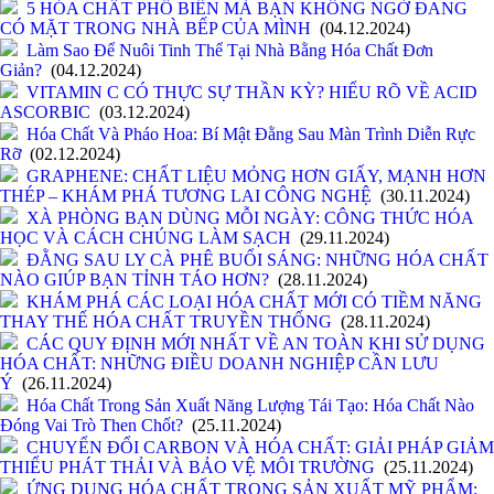
5 HÓA CHẤT PHỔ BIẾN MÀ BẠN KHÔNG NGỜ ĐANG
CÓ MẶT TRONG NHÀ BẾP CỦA MÌNH
(04.12.2024)
Làm Sao Để Nuôi Tinh Thể Tại Nhà Bằng Hóa Chất Đơn
Giản?
(04.12.2024)
VITAMIN C CÓ THỰC SỰ THẦN KỲ? HIỂU RÕ VỀ ACID
ASCORBIC
(03.12.2024)
Hóa Chất Và Pháo Hoa: Bí Mật Đằng Sau Màn Trình Diễn Rực
Rỡ
(02.12.2024)
GRAPHENE: CHẤT LIỆU MỎNG HƠN GIẤY, MẠNH HƠN
THÉP – KHÁM PHÁ TƯƠNG LAI CÔNG NGHỆ
(30.11.2024)
XÀ PHÒNG BẠN DÙNG MỖI NGÀY: CÔNG THỨC HÓA
HỌC VÀ CÁCH CHÚNG LÀM SẠCH
(29.11.2024)
ĐẰNG SAU LY CÀ PHÊ BUỔI SÁNG: NHỮNG HÓA CHẤT
NÀO GIÚP BẠN TỈNH TÁO HƠN?
(28.11.2024)
KHÁM PHÁ CÁC LOẠI HÓA CHẤT MỚI CÓ TIỀM NĂNG
THAY THẾ HÓA CHẤT TRUYỀN THỐNG
(28.11.2024)
CÁC QUY ĐỊNH MỚI NHẤT VỀ AN TOÀN KHI SỬ DỤNG
HÓA CHẤT: NHỮNG ĐIỀU DOANH NGHIỆP CẦN LƯU
Ý
(26.11.2024)
Hóa Chất Trong Sản Xuất Năng Lượng Tái Tạo: Hóa Chất Nào
Đóng Vai Trò Then Chốt?
(25.11.2024)
CHUYỂN ĐỔI CARBON VÀ HÓA CHẤT: GIẢI PHÁP GIẢM
THIỂU PHÁT THẢI VÀ BẢO VỆ MÔI TRƯỜNG
(25.11.2024)
ỨNG DỤNG HÓA CHẤT TRONG SẢN XUẤT MỸ PHẨM: