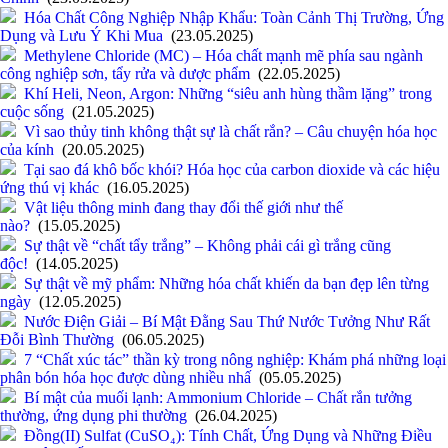
Hóa Chất Công Nghiệp Nhập Khẩu: Toàn Cảnh Thị Trường, Ứng
Dụng và Lưu Ý Khi Mua
(23.05.2025)
Methylene Chloride (MC) – Hóa chất mạnh mẽ phía sau ngành
công nghiệp sơn, tẩy rửa và dược phẩm
(22.05.2025)
Khí Heli, Neon, Argon: Những “siêu anh hùng thầm lặng” trong
cuộc sống
(21.05.2025)
Vì sao thủy tinh không thật sự là chất rắn? – Câu chuyện hóa học
của kính
(20.05.2025)
Tại sao đá khô bốc khói? Hóa học của carbon dioxide và các hiệu
ứng thú vị khác
(16.05.2025)
Vật liệu thông minh đang thay đổi thế giới như thế
nào?
(15.05.2025)
Sự thật về “chất tẩy trắng” – Không phải cái gì trắng cũng
độc!
(14.05.2025)
Sự thật về mỹ phẩm: Những hóa chất khiến da bạn đẹp lên từng
ngày
(12.05.2025)
Nước Điện Giải – Bí Mật Đằng Sau Thứ Nước Tưởng Như Rất
Đỗi Bình Thường
(06.05.2025)
7 “Chất xúc tác” thần kỳ trong nông nghiệp: Khám phá những loại
phân bón hóa học được dùng nhiều nhấ
(05.05.2025)
Bí mật của muối lạnh: Ammonium Chloride – Chất rắn tưởng
thường, ứng dụng phi thường
(26.04.2025)
Đồng(II) Sulfat (CuSO₄): Tính Chất, Ứng Dụng và Những Điều