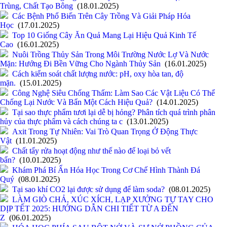
Trùng, Chất Tạo Bông
(18.01.2025)
Các Bệnh Phổ Biến Trên Cây Trồng Và Giải Pháp Hóa
Học
(17.01.2025)
Top 10 Giống Cây Ăn Quả Mang Lại Hiệu Quả Kinh Tế
Cao
(16.01.2025)
Nuôi Trồng Thủy Sản Trong Môi Trường Nước Lợ Và Nước
Mặn: Hướng Đi Bền Vững Cho Ngành Thủy Sản
(16.01.2025)
Cách kiểm soát chất lượng nước: pH, oxy hòa tan, độ
mặn.
(15.01.2025)
Công Nghệ Siêu Chống Thấm: Làm Sao Các Vật Liệu Có Thể
Chống Lại Nước Và Bẩn Một Cách Hiệu Quả?
(14.01.2025)
Tại sao thực phẩm tươi lại dễ bị hỏng? Phân tích quá trình phân
hủy của thực phẩm và cách chúng ta c
(13.01.2025)
Axit Trong Tự Nhiên: Vai Trò Quan Trọng Ở Động Thực
Vật
(11.01.2025)
Chất tẩy rửa hoạt động như thế nào để loại bỏ vết
bẩn?
(10.01.2025)
Khám Phá Bí Ẩn Hóa Học Trong Cơ Chế Hình Thành Đá
Quý
(08.01.2025)
Tại sao khí CO2 lại được sử dụng để làm soda?
(08.01.2025)
LÀM GIÒ CHẢ, XÚC XÍCH, LẠP XƯỞNG TỰ TAY CHO
DỊP TẾT 2025: HƯỚNG DẪN CHI TIẾT TỪ A ĐẾN
Z
(06.01.2025)