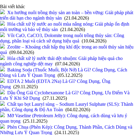
Bài viết khác
Xu hướng nuôi trồng thủy sản an toàn – bền vững: Giải pháp phát
triển dài hạn cho ngành thủy sản
(21.04.2026)
Hóa chất xử lý nước ao nuôi mùa nắng nóng: Giải pháp ổn định
môi trường và bảo vệ thủy sản
(21.04.2026)
Vôi CaO, CaCO3, Dolomite trong nuôi trồng thủy sản: Công
dụng, phân loại và cách sử dụng hiệu quả
(10.04.2026)
Zeolite – Khoáng chất hấp thụ khí độc trong ao nuôi thủy sản hiệu
quả
(09.04.2026)
Hóa chất xử lý nước thải dệt nhuộm: Giải pháp hiệu quả cho
ngành công nghiệp dệt may
(07.04.2026)
Baking Soda (Thuốc Muối, Bột Nở) Là Gì? Công Dụng, Cách
Dùng và Lưu Ý Quan Trọng
(05.12.2025)
EDTA 2 Muối (EDTA 2Na) Là Gì? Công Dụng, Ứng
Dụng
(29.11.2025)
Dầu Ông Già Cyclohexanone Là Gì? Công Dụng, Ưu Điểm Và
Lưu Ý Khi Sử Dụng
(27.11.2025)
Chất tạo bọt Lauryl sùng – Sodium Lauryl Sulphate (SLS): Thành
phần, Công dụng & Độ An Toàn
(04.02.2026)
Mỡ Vaseline (Petroleum Jelly): Công dụng, cách dùng và lưu ý
quan trọng
(25.11.2025)
Phèn Chua (Phèn Kép): Công Dụng, Thành Phần, Cách Dùng và
Những Lưu Ý Quan Trọng
(24.11.2025)