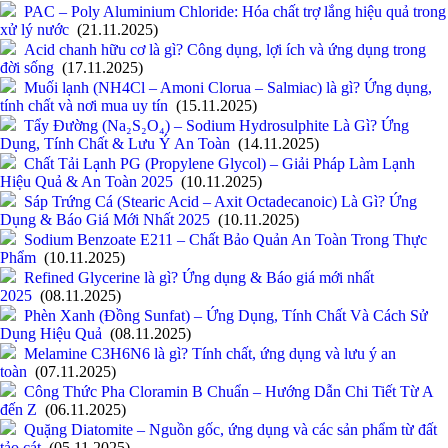
PAC – Poly Aluminium Chloride: Hóa chất trợ lắng hiệu quả trong
xử lý nước
(21.11.2025)
Acid chanh hữu cơ là gì? Công dụng, lợi ích và ứng dụng trong
đời sống
(17.11.2025)
Muối lạnh (NH4Cl – Amoni Clorua – Salmiac) là gì? Ứng dụng,
tính chất và nơi mua uy tín
(15.11.2025)
Tẩy Đường (Na₂S₂O₄) – Sodium Hydrosulphite Là Gì? Ứng
Dụng, Tính Chất & Lưu Ý An Toàn
(14.11.2025)
Chất Tải Lạnh PG (Propylene Glycol) – Giải Pháp Làm Lạnh
Hiệu Quả & An Toàn 2025
(10.11.2025)
Sáp Trứng Cá (Stearic Acid – Axit Octadecanoic) Là Gì? Ứng
Dụng & Báo Giá Mới Nhất 2025
(10.11.2025)
Sodium Benzoate E211 – Chất Bảo Quản An Toàn Trong Thực
Phẩm
(10.11.2025)
Refined Glycerine là gì? Ứng dụng & Báo giá mới nhất
2025
(08.11.2025)
Phèn Xanh (Đồng Sunfat) – Ứng Dụng, Tính Chất Và Cách Sử
Dụng Hiệu Quả
(08.11.2025)
Melamine C3H6N6 là gì? Tính chất, ứng dụng và lưu ý an
toàn
(07.11.2025)
Công Thức Pha Cloramin B Chuẩn – Hướng Dẫn Chi Tiết Từ A
đến Z
(06.11.2025)
Quặng Diatomite – Nguồn gốc, ứng dụng và các sản phẩm từ đất
tảo cát
(05.11.2025)