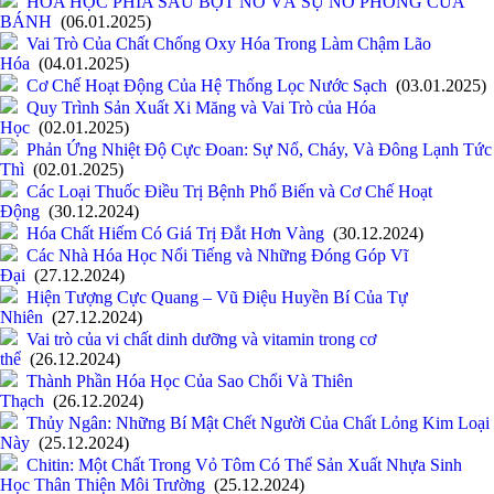
HÓA HỌC PHÍA SAU BỘT NỞ VÀ SỰ NỞ PHỒNG CỦA
BÁNH
(06.01.2025)
Vai Trò Của Chất Chống Oxy Hóa Trong Làm Chậm Lão
Hóa
(04.01.2025)
Cơ Chế Hoạt Động Của Hệ Thống Lọc Nước Sạch
(03.01.2025)
Quy Trình Sản Xuất Xi Măng và Vai Trò của Hóa
Học
(02.01.2025)
Phản Ứng Nhiệt Độ Cực Đoan: Sự Nổ, Cháy, Và Đông Lạnh Tức
Thì
(02.01.2025)
Các Loại Thuốc Điều Trị Bệnh Phổ Biến và Cơ Chế Hoạt
Động
(30.12.2024)
Hóa Chất Hiếm Có Giá Trị Đắt Hơn Vàng
(30.12.2024)
Các Nhà Hóa Học Nổi Tiếng và Những Đóng Góp Vĩ
Đại
(27.12.2024)
Hiện Tượng Cực Quang – Vũ Điệu Huyền Bí Của Tự
Nhiên
(27.12.2024)
Vai trò của vi chất dinh dưỡng và vitamin trong cơ
thể
(26.12.2024)
Thành Phần Hóa Học Của Sao Chổi Và Thiên
Thạch
(26.12.2024)
Thủy Ngân: Những Bí Mật Chết Người Của Chất Lỏng Kim Loại
Này
(25.12.2024)
Chitin: Một Chất Trong Vỏ Tôm Có Thể Sản Xuất Nhựa Sinh
Học Thân Thiện Môi Trường
(25.12.2024)