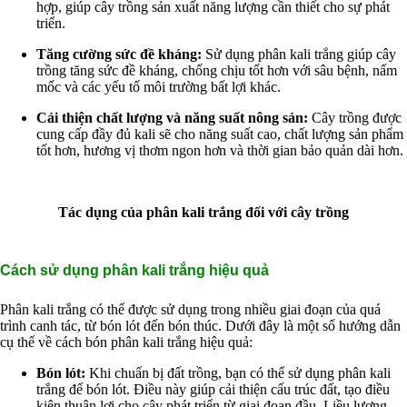
hợp, giúp cây trồng sản xuất năng lượng cần thiết cho sự phát
Ngành Cao Su
triển.
Ngành Xi Mạ
Ngành Thủy Tinh
Tăng cường sức đề kháng:
Sử dụng phân kali trắng giúp cây
Ngành Dệt Nhuộm
trồng tăng sức đề kháng, chống chịu tốt hơn với sâu bệnh, nấm
Ngành Sơn
mốc và các yếu tố môi trường bất lợi khác.
Ngành In Ấn Bao Bì
Ngành Gốm Sứ
Cải thiện chất lượng và năng suất nông sản:
Cây trồng được
Ngành Gỗ
cung cấp đầy đủ kali sẽ cho năng suất cao, chất lượng sản phẩm
Ngành Mỹ Phẩm
tốt hơn, hương vị thơm ngon hơn và thời gian bảo quản dài hơn.
Ngành Hóa Dầu
Ngành Giấy
Liên hệ
Tuyển dụng
Tác dụng của phân kali trắng đối với cây trồng
Cách sử dụng phân kali trắng hiệu quả
Phân kali trắng có thể được sử dụng trong nhiều giai đoạn của quá
trình canh tác, từ bón lót đến bón thúc. Dưới đây là một số hướng dẫn
cụ thể về cách bón phân kali trắng hiệu quả:
Bón lót:
Khi chuẩn bị đất trồng, bạn có thể sử dụng phân kali
trắng để bón lót. Điều này giúp cải thiện cấu trúc đất, tạo điều
kiện thuận lợi cho cây phát triển từ giai đoạn đầu. Liều lượng