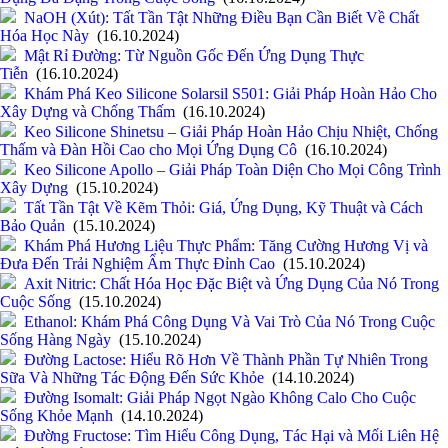
NaOH (Xút): Tất Tần Tật Những Điều Bạn Cần Biết Về Chất
Hóa Học Này
(16.10.2024)
Mật Rỉ Đường: Từ Nguồn Gốc Đến Ứng Dụng Thực
Tiễn
(16.10.2024)
Khám Phá Keo Silicone Solarsil S501: Giải Pháp Hoàn Hảo Cho
Xây Dựng và Chống Thấm
(16.10.2024)
Keo Silicone Shinetsu – Giải Pháp Hoàn Hảo Chịu Nhiệt, Chống
Thấm và Đàn Hồi Cao cho Mọi Ứng Dụng Cô
(16.10.2024)
Keo Silicone Apollo – Giải Pháp Toàn Diện Cho Mọi Công Trình
Xây Dựng
(15.10.2024)
Tất Tần Tật Về Kẽm Thỏi: Giá, Ứng Dụng, Kỹ Thuật và Cách
Bảo Quản
(15.10.2024)
Khám Phá Hương Liệu Thực Phẩm: Tăng Cường Hương Vị và
Đưa Đến Trải Nghiệm Ẩm Thực Đỉnh Cao
(15.10.2024)
Axit Nitric: Chất Hóa Học Đặc Biệt và Ứng Dụng Của Nó Trong
Cuộc Sống
(15.10.2024)
Ethanol: Khám Phá Công Dụng Và Vai Trò Của Nó Trong Cuộc
Sống Hàng Ngày
(15.10.2024)
Đường Lactose: Hiểu Rõ Hơn Về Thành Phần Tự Nhiên Trong
Sữa Và Những Tác Động Đến Sức Khỏe
(14.10.2024)
Đường Isomalt: Giải Pháp Ngọt Ngào Không Calo Cho Cuộc
Sống Khỏe Mạnh
(14.10.2024)
Đường Fructose: Tìm Hiểu Công Dụng, Tác Hại và Mối Liên Hệ