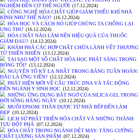
NGHIỆM ĐẾN CƠ THỂ NGƯỜI
(17.12.2024)
CÔNG NGHỆ HÓA CHẤT GIÚP GIẢM THIỂU KHÍ NHÀ
KÍNH NHƯ THẾ NÀO?
(16.12.2024)
HÓA HỌC VÀ CÁCH NÓ GIÚP CHÚNG TA CHỐNG LẠI
UNG THƯ
(16.12.2024)
HÓA CHẤT NÀO LÀM NÊN HIỆU QUẢ CỦA THUỐC
GIẢM ĐAU?
(14.12.2024)
KHÁM PHÁ CÁC HỢP CHẤT CHỮA LÀNH VẾT THƯƠNG
TỪ THIÊN NHIÊN
(13.12.2024)
TẠI SAO MỘT SỐ CHẤT HÓA HỌC PHÁT SÁNG TRONG
BÓNG TỐI?
(13.12.2024)
NGUYÊN TỐ KỲ LẠ NHẤT TRONG BẢNG TUẦN HOÀN:
ĐÂU LÀ ỨNG VIÊN?
(12.12.2024)
PHÁT HIỆN MỚI VỀ CẤU TRÚC DNA VÀ TÁC ĐỘNG
ĐẾN NGÀNH Y SINH HỌC
(12.12.2024)
NHỮNG ỨNG DỤNG BẤT NGỜ CỦA SILICA GEL TRONG
ĐỜI SỐNG HÀNG NGÀY
(10.12.2024)
MUỐI EPSOM: THẦN DƯỢC TỪ NHÀ BẾP ĐẾN LÀM
ĐẸP
(10.12.2024)
LỊCH SỬ PHÁT TRIỂN HÓA CHẤT VÀ NHỮNG THÀNH
TỰU ĐỘT PHÁ
(07.12.2024)
HÓA CHẤT TRONG NGÀNH DỆT MAY: TĂNG CƯỜNG
CHẤT LƯỢNG SẢN PHẨM
(07.12.2024)