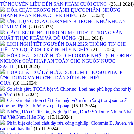
TỪ NGUYÊN LIỆU ĐẾN SẢN PHẨM CUỐI CÙNG
(25.11.2024)
HÓA CHẤT TRONG NGÀNH DƯỢC PHẨM: NHỮNG
THÀNH PHẦN KHÔNG THỂ THIẾU
(23.11.2024)
ỨNG DỤNG CỦA CLORAMIN B TRONG KHỬ KHUẨN
BỆNH VIỆN
(20.03.2025)
CÁCH SỬ DỤNG TRISODIUM CITRATE TRONG SẢN
XUẤT THỰC PHẨM VÀ ĐỒ UỐNG
(21.11.2024)
LỊCH NGHỈ TẾT NGUYÊN ĐÁN 2025: THÔNG TIN CHI
TIẾT VÀ GỢI Ý CHO KỲ NGHỈ Ý NGHĨA
(21.11.2024)
HÓA CHẤT XỬ LÝ NƯỚC CHLORINE NHẬT (CHLORINE
NICLON): GIẢI PHÁP AN TOÀN CHO NGUỒN NƯỚC
SẠCH
(18.11.2024)
HÓA CHẤT XỬ LÝ NƯỚC SODIUM THIO SULPHATE –
ỨNG DỤNG VÀ HƯỚNG DẪN SỬ DỤNG HIỆU
QUẢ
(18.11.2024)
So sánh giữa TCCA bột và Chlorine: Loại nào phù hợp cho xử lý
nước?
(16.11.2024)
Các sản phẩm hóa chất thân thiện với môi trường trong sản xuất
công nghiệp: Xu hướng và giải pháp
(15.11.2024)
Những Hóa Chất Công Nghiệp Đang Được Sử Dụng Nhiều Nhất
Tại Việt Nam Hiện Nay
(15.11.2024)
Phân biệt các loại chất tẩy rửa công nghiệp: Cloramin B, Javen, và
các chất thay thế
(15.11.2024)