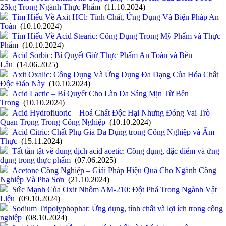
25kg Trong Ngành Thực Phẩm
(11.10.2024)
Tìm Hiểu Về Axit HCl: Tính Chất, Ứng Dụng Và Biện Pháp An
Toàn
(10.10.2024)
Tìm Hiểu Về Acid Stearic: Công Dụng Trong Mỹ Phẩm và Thực
Phẩm
(10.10.2024)
Acid Sorbic: Bí Quyết Giữ Thực Phẩm An Toàn và Bền
Lâu
(14.06.2025)
Axit Oxalic: Công Dụng Và Ứng Dụng Đa Dạng Của Hóa Chất
Độc Đáo Này
(10.10.2024)
Acid Lactic – Bí Quyết Cho Làn Da Sáng Mịn Từ Bên
Trong
(10.10.2024)
Acid Hydrofluoric – Hoá Chất Độc Hại Nhưng Đóng Vai Trò
Quan Trọng Trong Công Nghiệp
(10.10.2024)
Acid Citric: Chất Phụ Gia Đa Dụng trong Công Nghiệp và Ẩm
Thực
(15.11.2024)
Tất tần tật về dung dịch acid acetic: Công dụng, đặc điểm và ứng
dụng trong thực phẩm
(07.06.2025)
Acetone Công Nghiệp – Giải Pháp Hiệu Quả Cho Ngành Công
Nghiệp Và Pha Sơn
(21.10.2024)
Sức Mạnh Của Oxit Nhôm AM-210: Đột Phá Trong Ngành Vật
Liệu
(09.10.2024)
Sodium Tripolyphophat: Ứng dụng, tính chất và lợi ích trong công
nghiệp
(08.10.2024)