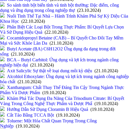
So sánh tinh bột biến tính và tinh bột thường: Đặc điểm, công
dụng và ứng dụng trong công nghiệp thự
(23.10.2024)
Nuôi Tinh Thể Tại Nhà – Hành Trình Khám Phá Sự Kỳ Diệu Của
Khoa Học
(22.10.2024)
Phân Biệt Các Loại Bột Trong Thực Phẩm: Bí Quyết Lựa Chọn
Và Sử Dụng Hiệu Quả
(22.10.2024)
Cocamidopropyl Betaine (CAB) – Bí Quyết Cho Đôi Tay Mềm
Mại và Sức Khỏe Làn Da
(21.10.2024)
Butyl Acetate (BA) C6H12O2 Ứng dụng đa dạng trong đời
sống
(21.10.2024)
BCA – Butyl Carbitol: Ứng dụng và lợi ích trong ngành công
nghiệp hiện đại
(21.10.2024)
Axit Salicylic Sự thật về loại dung môi kỳ diệu
(21.10.2024)
Alcohlol Ethoxylate: Ứng dụng và lợi ích trong ngành công nghiệp
hóa chất
(21.10.2024)
Xanthangum: Chất Thay Thế Đáng Tin Cậy Trong Ngành Thực
Phẩm Và Dược Phẩm
(19.10.2024)
Khám Phá Tác Dụng Đa Năng Của Trisodium Citrate: Bí Quyết
Vàng Trong Công Nghệ Thực Phẩm và Dược Phẩ
(19.10.2024)
Hướng Dẫn Sử Dụng Cloramin B Hiệu Quả
(19.10.2024)
Cắt Tảo Bằng TCCA Bột
(19.10.2024)
Toluene: Một Hóa Chất Quan Trọng Trong Công
Nghiệp
(19.10.2024)