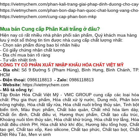
https://vietmychem.com/phan-kali-trang-giai-phap-dinh-duong-cho-ca
https://vietmychem.com/phan-bon-dap-han-quoc-chat-luong-vang-cho
https://vietmychem.com/cung-cap-phan-bon-mkp
Mua bán Cung cấp
Phân Kali trắng
ở đâu?
Hiện nay có rất nhiều nhà phân phối sản phẩm, Quý khách mua hàng
lưu ý một số thông tin tìm được nhà cung cấp chất lượng nhất:
- Chọn sản phẩm đúng bao bì nhãn hiệu
- Có giấy chứng nhận chất lượng
- Địa chỉ mua bán rõ ràng
- Tư vấn nhiệt tình
CÔNG TY CỔ PHẦN XUẤT NHẬP KHẨU HÓA CHẤT VIỆT MỸ
- Địa chỉ:
Số 9 Đường 5 (Phạm Hùng), Bình Hưng, Bình Chánh, TP
HCM
- Điện thoại:
0986118813
- Zalo:
0986118813
- Website:
https://vietmychem.com
- Mô tả công ty:
Tập Đoàn Hóa Chất Việt Mỹ - VMC GROUP cung cấp các loại hóa
chất: Phụ gia thực phẩm, Hóa chất xử lý nước, Dung môi, Phân bón
nông nghiệp, Hóa chất tẩy rửa, Hóa chất nuôi trồng thủy sản, Tinh bột
biến tính, Màu thực phẩm, Chất bảo quản, Chất nhũ hóa làm dày,
Chất ổn định, Chất điều vị, Hương thực phẩm, Chất tạo cấu trúc,
Khoáng nuôi tôm thủy sản, Hóa chất khử trùng, Hóa chất trợ lắng, Hóa
chất điều chỉnh PH, Hóa chất khử khí độc, Hương liệu tổng hợp, Chất
tạo gel, Chất tạo xốp, Keo silicone, Chất tạo phức, Chất tạo bọt, Chất
Diệt Rêu Tảo, Men vi sinh