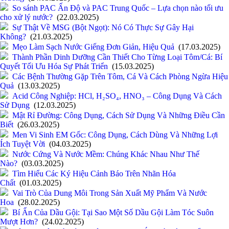
So sánh PAC Ấn Độ và PAC Trung Quốc – Lựa chọn nào tối ưu
cho xử lý nước?
(22.03.2025)
Sự Thật Về MSG (Bột Ngọt): Nó Có Thực Sự Gây Hại
Không?
(21.03.2025)
Mẹo Làm Sạch Nước Giếng Đơn Giản, Hiệu Quả
(17.03.2025)
Thành Phần Dinh Dưỡng Cần Thiết Cho Từng Loại Tôm/Cá: Bí
Quyết Tối Ưu Hóa Sự Phát Triển
(15.03.2025)
Các Bệnh Thường Gặp Trên Tôm, Cá Và Cách Phòng Ngừa Hiệu
Quả
(13.03.2025)
Acid Công Nghiệp: HCl, H₂SO₄, HNO₃ – Công Dụng Và Cách
Sử Dụng
(12.03.2025)
Mật Rỉ Đường: Công Dụng, Cách Sử Dụng Và Những Điều Cần
Biết
(26.03.2025)
Men Vi Sinh EM Gốc: Công Dụng, Cách Dùng Và Những Lợi
Ích Tuyệt Vời
(04.03.2025)
Nước Cứng Và Nước Mềm: Chúng Khác Nhau Như Thế
Nào?
(03.03.2025)
Tìm Hiểu Các Ký Hiệu Cảnh Báo Trên Nhãn Hóa
Chất
(01.03.2025)
Vai Trò Của Dung Môi Trong Sản Xuất Mỹ Phẩm Và Nước
Hoa
(28.02.2025)
Bí Ẩn Của Dầu Gội: Tại Sao Một Số Dầu Gội Làm Tóc Suôn
Mượt Hơn?
(24.02.2025)