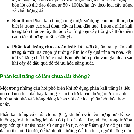
bón lót có thể dao động từ 50 - 100kg/ha tùy theo loại cây trồng
và chất lượng đất.
Bón thúc:
Phân kali trắng cũng được sử dụng cho bón thúc, đặc
biệt là trong các giai đoạn cây ra hoa, đậu quả. Lượng phân kali
trắng bón thúc sẽ tùy thuộc vào từng loại cây trồng và thời điểm
canh tác, thường từ 30 - 60kg/ha.
Phân kali trắng cho cây ăn trái:
Đối với cây ăn trái, phân kali
trắng là một lựa chọn lý tưởng để thúc đẩy quá trình ra hoa, kết
trái và tăng chất lượng quả. Bạn nên bón phân vào giai đoạn sau
khi cây đã đậu quả để tối ưu hóa năng suất.
Phân kali trắng có làm chua đất không?
Một trong những câu hỏi phổ biến khi sử dụng phân kali trắng là liệu
nó có làm chua đất hay không. Câu trả lời là
có
nhưng mức độ ảnh
hưởng rất nhỏ và không đáng kể so với các loại phân bón hóa học
khác.
Phân kali trắng có chứa clorua (Cl), khi bón với liều lượng hợp lý, sẽ
không gây ảnh hưởng lớn đến độ pH của đất. Tuy nhiên, trong trường
hợp bón quá nhiều hoặc sử dụng liên tục, có thể làm giảm độ pH của
đất một chút. Do đó, để tránh hiện tượng đất bị chua, người nông dân