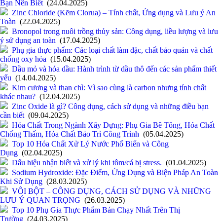
Bạn Nên Biết
(24.04.2025)
Zinc Chloride (Kẽm Clorua) – Tính chất, Ứng dụng và Lưu ý An
Toàn
(22.04.2025)
Bronopol trong nuôi trồng thủy sản: Công dụng, liều lượng và lưu
ý sử dụng an toàn
(17.04.2025)
Phụ gia thực phẩm: Các loại chất làm đặc, chất bảo quản và chất
chống oxy hóa
(15.04.2025)
Dầu mỏ và hóa dầu: Hành trình từ dầu thô đến các sản phẩm thiết
yếu
(14.04.2025)
Kim cương và than chì: Vì sao cùng là carbon nhưng tính chất
khác nhau?
(12.04.2025)
Zinc Oxide là gì? Công dụng, cách sử dụng và những điều bạn
cần biết
(09.04.2025)
Hóa Chất Trong Ngành Xây Dựng: Phụ Gia Bê Tông, Hóa Chất
Chống Thấm, Hóa Chất Bảo Trì Công Trình
(05.04.2025)
Top 10 Hóa Chất Xử Lý Nước Phổ Biến và Công
Dụng
(02.04.2025)
Dấu hiệu nhận biết và xử lý khi tôm/cá bị stress.
(01.04.2025)
Sodium Hydroxide: Đặc Điểm, Ứng Dụng và Biện Pháp An Toàn
Khi Sử Dụng
(28.03.2025)
VÔI BỘT – CÔNG DỤNG, CÁCH SỬ DỤNG VÀ NHỮNG
LƯU Ý QUAN TRỌNG
(26.03.2025)
Top 10 Phụ Gia Thực Phẩm Bán Chạy Nhất Trên Thị
Trường
(24.03.2025)