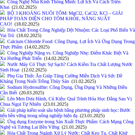
Công Nghệ Nhà Kính Thông Minh: Lợi Ích Và Cách Triển
Khai
(21.02.2025)
BỘ 3 KHOÁNG NUÔI TÔM: MgCl2, CaCl2, KCl – GIẢI
PHÁP TOÀN DIỆN CHO TÔM KHỎE, NĂNG SUẤT
CAO!
(18.02.2025)
Hóa Chất Trong Công Nghiệp Dệt Nhuộm: Các Loại Phổ Biến Và
Vai Trò
(18.02.2025)
Calcium Chloride Food: Công Dụng, Lợi Ích Và Ứng Dụng Trong
Thực Phẩm
(14.02.2025)
Công Nghiệp Nặng vs. Công Nghiệp Nhẹ: Điểm Khác Biệt Và
Xu Hướng Phát Triển
(14.02.2025)
Nước Máy Có Thực Sự Sạch? Cách Kiểm Tra Chất Lượng Nước
Sinh Hoạt
(12.02.2025)
Phụ Gia Thức Ăn Giúp Tăng Cường Miễn Dịch Và Sức Đề
Kháng Trong Nuôi Trồng Thủy Sản
(11.02.2025)
Sodium Hydrosulfite: Công Dụng, Ứng Dụng Và Những Điều
Cần Biết
(20.03.2025)
Lên Men Dưa Hành, Củ Kiệu: Quá Trình Hóa Học Đằng Sau Vị
Chua Ngọt Tự Nhiên
(23.01.2025)
Giải pháp kiểm soát sâu bệnh bằng phương pháp sinh học: Bước
tiến bền vững trong nông nghiệp hiện đạ
(23.01.2025)
Ứng dụng Enzyme trong Sản Xuất Thực Phẩm: Cách Mạng Công
Nghệ và Tương Lai Bền Vững
(21.01.2025)
Hóa Chất Trong Ngành Xử Lý Nước: Chất Keo Tụ, Chất Khử