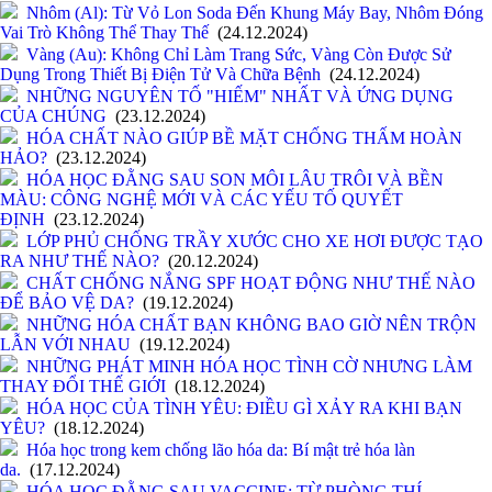
Nhôm (Al): Từ Vỏ Lon Soda Đến Khung Máy Bay, Nhôm Đóng
Vai Trò Không Thể Thay Thế
(24.12.2024)
Vàng (Au): Không Chỉ Làm Trang Sức, Vàng Còn Được Sử
Dụng Trong Thiết Bị Điện Tử Và Chữa Bệnh
(24.12.2024)
NHỮNG NGUYÊN TỐ "HIẾM" NHẤT VÀ ỨNG DỤNG
CỦA CHÚNG
(23.12.2024)
HÓA CHẤT NÀO GIÚP BỀ MẶT CHỐNG THẤM HOÀN
HẢO?
(23.12.2024)
HÓA HỌC ĐẰNG SAU SON MÔI LÂU TRÔI VÀ BỀN
MÀU: CÔNG NGHỆ MỚI VÀ CÁC YẾU TỐ QUYẾT
ĐỊNH
(23.12.2024)
LỚP PHỦ CHỐNG TRẦY XƯỚC CHO XE HƠI ĐƯỢC TẠO
RA NHƯ THẾ NÀO?
(20.12.2024)
CHẤT CHỐNG NẮNG SPF HOẠT ĐỘNG NHƯ THẾ NÀO
ĐỂ BẢO VỆ DA?
(19.12.2024)
NHỮNG HÓA CHẤT BẠN KHÔNG BAO GIỜ NÊN TRỘN
LẪN VỚI NHAU
(19.12.2024)
NHỮNG PHÁT MINH HÓA HỌC TÌNH CỜ NHƯNG LÀM
THAY ĐỔI THẾ GIỚI
(18.12.2024)
HÓA HỌC CỦA TÌNH YÊU: ĐIỀU GÌ XẢY RA KHI BẠN
YÊU?
(18.12.2024)
Hóa học trong kem chống lão hóa da: Bí mật trẻ hóa làn
da.
(17.12.2024)
HÓA HỌC ĐẰNG SAU VACCINE: TỪ PHÒNG THÍ