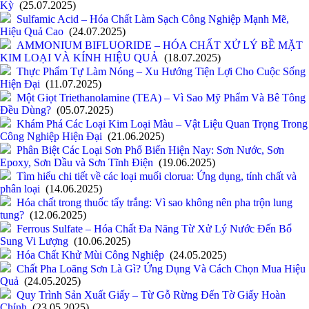
Kỳ
(25.07.2025)
Sulfamic Acid – Hóa Chất Làm Sạch Công Nghiệp Mạnh Mẽ,
Hiệu Quả Cao
(24.07.2025)
AMMONIUM BIFLUORIDE – HÓA CHẤT XỬ LÝ BỀ MẶT
KIM LOẠI VÀ KÍNH HIỆU QUẢ
(18.07.2025)
Thực Phẩm Tự Làm Nóng – Xu Hướng Tiện Lợi Cho Cuộc Sống
Hiện Đại
(11.07.2025)
Một Giọt Triethanolamine (TEA) – Vì Sao Mỹ Phẩm Và Bê Tông
Đều Dùng?
(05.07.2025)
Khám Phá Các Loại Kim Loại Màu – Vật Liệu Quan Trọng Trong
Công Nghiệp Hiện Đại
(21.06.2025)
Phân Biệt Các Loại Sơn Phổ Biến Hiện Nay: Sơn Nước, Sơn
Epoxy, Sơn Dầu và Sơn Tĩnh Điện
(19.06.2025)
Tìm hiểu chi tiết về các loại muối clorua: Ứng dụng, tính chất và
phân loại
(14.06.2025)
Hóa chất trong thuốc tẩy trắng: Vì sao không nên pha trộn lung
tung?
(12.06.2025)
Ferrous Sulfate – Hóa Chất Đa Năng Từ Xử Lý Nước Đến Bổ
Sung Vi Lượng
(10.06.2025)
Hóa Chất Khử Mùi Công Nghiệp
(24.05.2025)
Chất Pha Loãng Sơn Là Gì? Ứng Dụng Và Cách Chọn Mua Hiệu
Quả
(24.05.2025)
Quy Trình Sản Xuất Giấy – Từ Gỗ Rừng Đến Tờ Giấy Hoàn
Chỉnh
(23.05.2025)