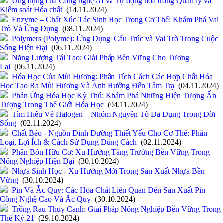
Ứng dụng của Công nghệ AI và Tự động hóa trong Quản lý và
Kiểm soát Hóa chất
(14.11.2024)
Enzyme – Chất Xúc Tác Sinh Học Trong Cơ Thể: Khám Phá Vai
Trò Và Ứng Dụng
(08.11.2024)
Polymers (Polyme): Ứng Dụng, Cấu Trúc và Vai Trò Trong Cuộc
Sống Hiện Đại
(06.11.2024)
Năng Lượng Tái Tạo: Giải Pháp Bền Vững Cho Tương
Lai
(06.11.2024)
Hóa Học Của Mùi Hương: Phân Tích Cách Các Hợp Chất Hóa
Học Tạo Ra Mùi Hương Và Ảnh Hưởng Đến Tâm Trạ
(04.11.2024)
Phản Ứng Hóa Học Kỳ Thú: Khám Phá Những Hiện Tượng Ấn
Tượng Trong Thế Giới Hóa Học
(04.11.2024)
Tìm Hiểu Về Halogen – Nhóm Nguyên Tố Đa Dụng Trong Đời
Sống
(02.11.2024)
Chất Béo - Nguồn Dinh Dưỡng Thiết Yếu Cho Cơ Thể: Phân
Loại, Lợi Ích & Cách Sử Dụng Đúng Cách
(02.11.2024)
Phân Bón Hữu Cơ: Xu Hướng Tăng Trưởng Bền Vững Trong
Nông Nghiệp Hiện Đại
(30.10.2024)
Nhựa Sinh Học - Xu Hướng Mới Trong Sản Xuất Nhựa Bền
Vững
(30.10.2024)
Pin Và Ắc Quy: Các Hóa Chất Liên Quan Đến Sản Xuất Pin
Công Nghệ Cao Và Ắc Quy
(30.10.2024)
Trồng Rau Thủy Canh: Giải Pháp Nông Nghiệp Bền Vững Trong
Thế Kỷ 21
(29.10.2024)