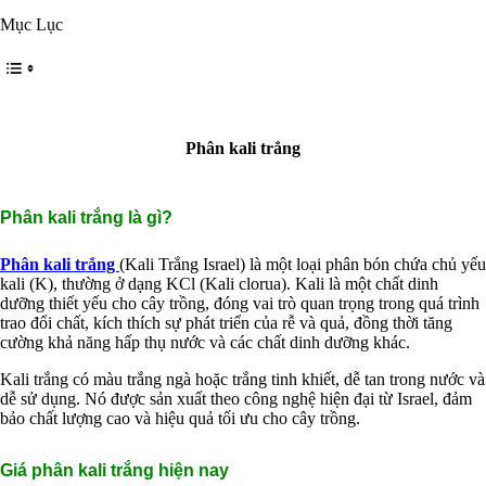
Hấp thụ khí độc Yucca
Mục Lục
HÓA CHẤT XỬ LÝ NƯỚC
Xử lý nước hồ bơi
Xử lý nước sinh hoạt
Xử lý nước thải
Xử lý nước giếng khoan
Xử lý nước khác
DUNG MÔI CÔNG NGHIỆP
Phân kali trắng
Pha sơn nước
Pha sơn epoxy
Pha sơn dầu
Phân kali trắng là gì?
Pha sơn tĩnh điện
Dung môi khác
Phân kali trắng
(Kali Trắng Israel) là một loại phân bón chứa chủ yếu
HƯƠNG LIỆU TINH DẦU
kali (K), thường ở dạng KCl (Kali clorua). Kali là một chất dinh
HÓA CHẤT CÔNG NGHIỆP
dưỡng thiết yếu cho cây trồng, đóng vai trò quan trọng trong quá trình
Axit
trao đổi chất, kích thích sự phát triển của rễ và quả, đồng thời tăng
Hóa chất khác
cường khả năng hấp thụ nước và các chất dinh dưỡng khác.
Kiềm
Muối
Kali trắng có màu trắng ngà hoặc trắng tinh khiết, dễ tan trong nước và
Kim loại màu
dễ sử dụng. Nó được sản xuất theo công nghệ hiện đại từ Israel, đảm
Oxit kim loại
bảo chất lượng cao và hiệu quả tối ưu cho cây trồng.
HÓA CHẤT THÍ NGHIỆM
Hóa chất thí nghiệm
Thiết bị phòng thí nghiệm
Giá phân kali trắng hiện nay
HÓA CHẤT NÔNG NGHIỆP