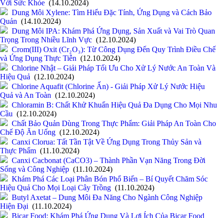
Với Sức Khỏe
(14.10.2024)
Dung Môi Xylene: Tìm Hiểu Đặc Tính, Ứng Dụng và Cách Bảo
Quản
(14.10.2024)
Dung Môi IPA: Khám Phá Ứng Dụng, Sản Xuất và Vai Trò Quan
Trọng Trong Nhiều Lĩnh Vực
(12.10.2024)
Crom(III) Oxit (Cr₂O₃): Từ Công Dụng Đến Quy Trình Điều Chế
và Ứng Dụng Thực Tiễn
(12.10.2024)
Chlorine Nhật – Giải Pháp Tối Ưu Cho Xử Lý Nước An Toàn Và
Hiệu Quả
(12.10.2024)
Chlorine Aquafit (Chlorine Ấn) - Giải Pháp Xử Lý Nước Hiệu
Quả và An Toàn
(12.10.2024)
Chloramin B: Chất Khử Khuẩn Hiệu Quả Đa Dụng Cho Mọi Nhu
Cầu
(12.10.2024)
Chất Bảo Quản Dùng Trong Thực Phẩm: Giải Pháp An Toàn Cho
Chế Độ Ăn Uống
(12.10.2024)
Canxi Clorua: Tất Tần Tật Về Ứng Dụng Trong Thủy Sản và
Thực Phẩm
(11.10.2024)
Canxi Cacbonat (CaCO3) – Thành Phần Vạn Năng Trong Đời
Sống và Công Nghiệp
(11.10.2024)
Khám Phá Các Loại Phân Bón Phổ Biến – Bí Quyết Chăm Sóc
Hiệu Quả Cho Mọi Loại Cây Trồng
(11.10.2024)
Butyl Axetat – Dung Môi Đa Năng Cho Ngành Công Nghiệp
Hiện Đại
(11.10.2024)
Bicar Food: Khám Phá Ứng Dụng Và Lợi Ích Của Bicar Food