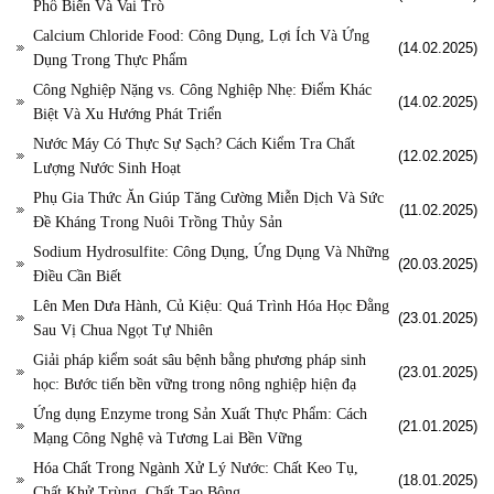
Phổ Biến Và Vai Trò
Calcium Chloride Food: Công Dụng, Lợi Ích Và Ứng
(14.02.2025)
Dụng Trong Thực Phẩm
Công Nghiệp Nặng vs. Công Nghiệp Nhẹ: Điểm Khác
(14.02.2025)
Biệt Và Xu Hướng Phát Triển
Nước Máy Có Thực Sự Sạch? Cách Kiểm Tra Chất
(12.02.2025)
Lượng Nước Sinh Hoạt
Phụ Gia Thức Ăn Giúp Tăng Cường Miễn Dịch Và Sức
(11.02.2025)
Đề Kháng Trong Nuôi Trồng Thủy Sản
Sodium Hydrosulfite: Công Dụng, Ứng Dụng Và Những
(20.03.2025)
Điều Cần Biết
Lên Men Dưa Hành, Củ Kiệu: Quá Trình Hóa Học Đằng
(23.01.2025)
Sau Vị Chua Ngọt Tự Nhiên
Giải pháp kiểm soát sâu bệnh bằng phương pháp sinh
(23.01.2025)
học: Bước tiến bền vững trong nông nghiệp hiện đạ
Ứng dụng Enzyme trong Sản Xuất Thực Phẩm: Cách
(21.01.2025)
Mạng Công Nghệ và Tương Lai Bền Vững
Hóa Chất Trong Ngành Xử Lý Nước: Chất Keo Tụ,
(18.01.2025)
Chất Khử Trùng, Chất Tạo Bông