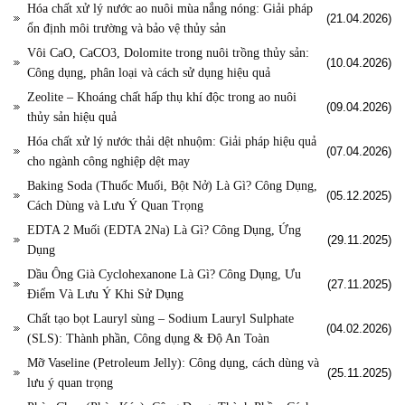
Hóa chất xử lý nước ao nuôi mùa nắng nóng: Giải pháp
(21.04.2026)
ổn định môi trường và bảo vệ thủy sản
Vôi CaO, CaCO3, Dolomite trong nuôi trồng thủy sản:
(10.04.2026)
Công dụng, phân loại và cách sử dụng hiệu quả
Zeolite – Khoáng chất hấp thụ khí độc trong ao nuôi
(09.04.2026)
thủy sản hiệu quả
Hóa chất xử lý nước thải dệt nhuộm: Giải pháp hiệu quả
(07.04.2026)
cho ngành công nghiệp dệt may
Baking Soda (Thuốc Muối, Bột Nở) Là Gì? Công Dụng,
(05.12.2025)
Cách Dùng và Lưu Ý Quan Trọng
EDTA 2 Muối (EDTA 2Na) Là Gì? Công Dụng, Ứng
(29.11.2025)
Dụng
Dầu Ông Già Cyclohexanone Là Gì? Công Dụng, Ưu
(27.11.2025)
Điểm Và Lưu Ý Khi Sử Dụng
Chất tạo bọt Lauryl sùng – Sodium Lauryl Sulphate
(04.02.2026)
(SLS): Thành phần, Công dụng & Độ An Toàn
Mỡ Vaseline (Petroleum Jelly): Công dụng, cách dùng và
(25.11.2025)
lưu ý quan trọng