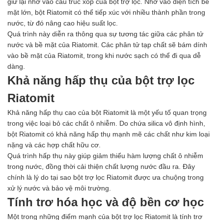
giữ lại nhờ vào cấu trúc xốp của bột trợ lọc. Nhờ vào diện tích bề
mặt lớn, bột Riatomit có thể tiếp xúc với nhiều thành phần trong
nước, từ đó nâng cao hiệu suất lọc.
Quá trình này diễn ra thông qua sự tương tác giữa các phân tử
nước và bề mặt của Riatomit. Các phân tử tạp chất sẽ bám dính
vào bề mặt của Riatomit, trong khi nước sạch có thể đi qua dễ
dàng.
Khả năng hấp thụ của bột trợ lọc
Riatomit
Khả năng hấp thụ cao của bột Riatomit là một yếu tố quan trọng
trong việc loại bỏ các chất ô nhiễm. Do chứa silica vô định hình,
bột Riatomit có khả năng hấp thụ mạnh mẽ các chất như kim loại
nặng và các hợp chất hữu cơ.
Quá trình hấp thụ này giúp giảm thiểu hàm lượng chất ô nhiễm
trong nước, đồng thời cải thiện chất lượng nước đầu ra. Đây
chính là lý do tại sao bột trợ lọc Riatomit được ưa chuộng trong
xử lý nước và bảo vệ môi trường.
Tính trơ hóa học và độ bền cơ học
Một trong những điểm mạnh của bột trợ lọc Riatomit là tính trơ