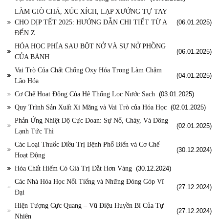
LÀM GIÒ CHẢ, XÚC XÍCH, LẠP XƯỞNG TỰ TAY
CHO DỊP TẾT 2025: HƯỚNG DẪN CHI TIẾT TỪ A
(06.01.2025)
ĐẾN Z
HÓA HỌC PHÍA SAU BỘT NỞ VÀ SỰ NỞ PHỒNG
(06.01.2025)
CỦA BÁNH
Vai Trò Của Chất Chống Oxy Hóa Trong Làm Chậm
(04.01.2025)
Lão Hóa
Cơ Chế Hoạt Động Của Hệ Thống Lọc Nước Sạch
(03.01.2025)
Quy Trình Sản Xuất Xi Măng và Vai Trò của Hóa Học
(02.01.2025)
Phản Ứng Nhiệt Độ Cực Đoan: Sự Nổ, Cháy, Và Đông
(02.01.2025)
Lạnh Tức Thì
Các Loại Thuốc Điều Trị Bệnh Phổ Biến và Cơ Chế
(30.12.2024)
Hoạt Động
Hóa Chất Hiếm Có Giá Trị Đắt Hơn Vàng
(30.12.2024)
Các Nhà Hóa Học Nổi Tiếng và Những Đóng Góp Vĩ
(27.12.2024)
Đại
Hiện Tượng Cực Quang – Vũ Điệu Huyền Bí Của Tự
(27.12.2024)
Nhiên