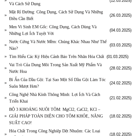
(12.03.2025)
Và Cách Sử Dụng
Mật Rỉ Đường: Công Dụng, Cách Sử Dụng Và Những
(26.03.2025)
Điều Cần Biết
Men Vi Sinh EM Gốc: Công Dụng, Cách Dùng Và
(04.03.2025)
Những Lợi Ích Tuyệt Vời
Nước Cứng Và Nước Mềm: Chúng Khác Nhau Như Thế
(03.03.2025)
Nào?
Tìm Hiểu Các Ký Hiệu Cảnh Báo Trên Nhãn Hóa Chất
(01.03.2025)
Vai Trò Của Dung Môi Trong Sản Xuất Mỹ Phẩm Và
(28.02.2025)
Nước Hoa
Bí Ẩn Của Dầu Gội: Tại Sao Một Số Dầu Gội Làm Tóc
(24.02.2025)
Suôn Mượt Hơn?
Công Nghệ Nhà Kính Thông Minh: Lợi Ích Và Cách
(21.02.2025)
Triển Khai
BỘ 3 KHOÁNG NUÔI TÔM: MgCl2, CaCl2, KCl –
GIẢI PHÁP TOÀN DIỆN CHO TÔM KHỎE, NĂNG
(18.02.2025)
SUẤT CAO!
Hóa Chất Trong Công Nghiệp Dệt Nhuộm: Các Loại
(18.02.2025)