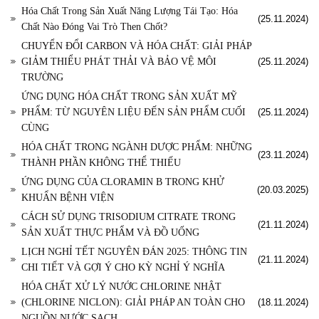
Hóa Chất Trong Sản Xuất Năng Lượng Tái Tạo: Hóa
(25.11.2024)
Chất Nào Đóng Vai Trò Then Chốt?
CHUYỂN ĐỔI CARBON VÀ HÓA CHẤT: GIẢI PHÁP
GIẢM THIỂU PHÁT THẢI VÀ BẢO VỆ MÔI
(25.11.2024)
TRƯỜNG
ỨNG DỤNG HÓA CHẤT TRONG SẢN XUẤT MỸ
PHẨM: TỪ NGUYÊN LIỆU ĐẾN SẢN PHẨM CUỐI
(25.11.2024)
CÙNG
HÓA CHẤT TRONG NGÀNH DƯỢC PHẨM: NHỮNG
(23.11.2024)
THÀNH PHẦN KHÔNG THỂ THIẾU
ỨNG DỤNG CỦA CLORAMIN B TRONG KHỬ
(20.03.2025)
KHUẨN BỆNH VIỆN
CÁCH SỬ DỤNG TRISODIUM CITRATE TRONG
(21.11.2024)
SẢN XUẤT THỰC PHẨM VÀ ĐỒ UỐNG
LỊCH NGHỈ TẾT NGUYÊN ĐÁN 2025: THÔNG TIN
(21.11.2024)
CHI TIẾT VÀ GỢI Ý CHO KỲ NGHỈ Ý NGHĨA
HÓA CHẤT XỬ LÝ NƯỚC CHLORINE NHẬT
(CHLORINE NICLON): GIẢI PHÁP AN TOÀN CHO
(18.11.2024)
NGUỒN NƯỚC SẠCH