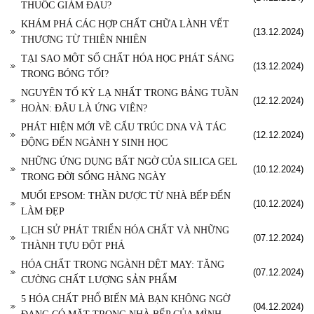
THUỐC GIẢM ĐAU?
KHÁM PHÁ CÁC HỢP CHẤT CHỮA LÀNH VẾT
(13.12.2024)
THƯƠNG TỪ THIÊN NHIÊN
TẠI SAO MỘT SỐ CHẤT HÓA HỌC PHÁT SÁNG
(13.12.2024)
TRONG BÓNG TỐI?
NGUYÊN TỐ KỲ LẠ NHẤT TRONG BẢNG TUẦN
(12.12.2024)
HOÀN: ĐÂU LÀ ỨNG VIÊN?
PHÁT HIỆN MỚI VỀ CẤU TRÚC DNA VÀ TÁC
(12.12.2024)
ĐỘNG ĐẾN NGÀNH Y SINH HỌC
NHỮNG ỨNG DỤNG BẤT NGỜ CỦA SILICA GEL
(10.12.2024)
TRONG ĐỜI SỐNG HÀNG NGÀY
MUỐI EPSOM: THẦN DƯỢC TỪ NHÀ BẾP ĐẾN
(10.12.2024)
LÀM ĐẸP
LỊCH SỬ PHÁT TRIỂN HÓA CHẤT VÀ NHỮNG
(07.12.2024)
THÀNH TỰU ĐỘT PHÁ
HÓA CHẤT TRONG NGÀNH DỆT MAY: TĂNG
(07.12.2024)
CƯỜNG CHẤT LƯỢNG SẢN PHẨM
5 HÓA CHẤT PHỔ BIẾN MÀ BẠN KHÔNG NGỜ
(04.12.2024)