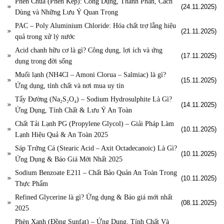
Phèn Chua (Phèn Kép): Công Dụng, Thành Phần, Cách
(24.11.2025)
Dùng và Những Lưu Ý Quan Trọng
PAC – Poly Aluminium Chloride: Hóa chất trợ lắng hiệu
(21.11.2025)
quả trong xử lý nước
Acid chanh hữu cơ là gì? Công dụng, lợi ích và ứng
(17.11.2025)
dụng trong đời sống
Muối lạnh (NH4Cl – Amoni Clorua – Salmiac) là gì?
(15.11.2025)
Ứng dụng, tính chất và nơi mua uy tín
Tẩy Đường (Na₂S₂O₄) – Sodium Hydrosulphite Là Gì?
(14.11.2025)
Ứng Dụng, Tính Chất & Lưu Ý An Toàn
Chất Tải Lạnh PG (Propylene Glycol) – Giải Pháp Làm
(10.11.2025)
Lạnh Hiệu Quả & An Toàn 2025
Sáp Trứng Cá (Stearic Acid – Axit Octadecanoic) Là Gì?
(10.11.2025)
Ứng Dụng & Báo Giá Mới Nhất 2025
Sodium Benzoate E211 – Chất Bảo Quản An Toàn Trong
(10.11.2025)
Thực Phẩm
Refined Glycerine là gì? Ứng dụng & Báo giá mới nhất
(08.11.2025)
2025
Phèn Xanh (Đồng Sunfat) – Ứng Dụng, Tính Chất Và