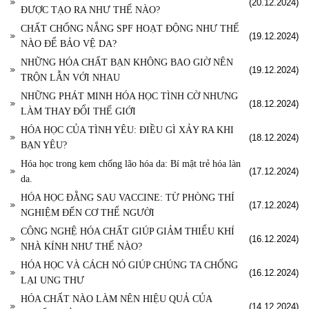
(20.12.2024)
ĐƯỢC TẠO RA NHƯ THẾ NÀO?
CHẤT CHỐNG NẮNG SPF HOẠT ĐỘNG NHƯ THẾ
(19.12.2024)
NÀO ĐỂ BẢO VỆ DA?
NHỮNG HÓA CHẤT BẠN KHÔNG BAO GIỜ NÊN
(19.12.2024)
TRỘN LẪN VỚI NHAU
NHỮNG PHÁT MINH HÓA HỌC TÌNH CỜ NHƯNG
(18.12.2024)
LÀM THAY ĐỔI THẾ GIỚI
HÓA HỌC CỦA TÌNH YÊU: ĐIỀU GÌ XẢY RA KHI
(18.12.2024)
BẠN YÊU?
Hóa học trong kem chống lão hóa da: Bí mật trẻ hóa làn
(17.12.2024)
da.
HÓA HỌC ĐẰNG SAU VACCINE: TỪ PHÒNG THÍ
(17.12.2024)
NGHIỆM ĐẾN CƠ THỂ NGƯỜI
CÔNG NGHỆ HÓA CHẤT GIÚP GIẢM THIỂU KHÍ
(16.12.2024)
NHÀ KÍNH NHƯ THẾ NÀO?
HÓA HỌC VÀ CÁCH NÓ GIÚP CHÚNG TA CHỐNG
(16.12.2024)
LẠI UNG THƯ
HÓA CHẤT NÀO LÀM NÊN HIỆU QUẢ CỦA
(14.12.2024)