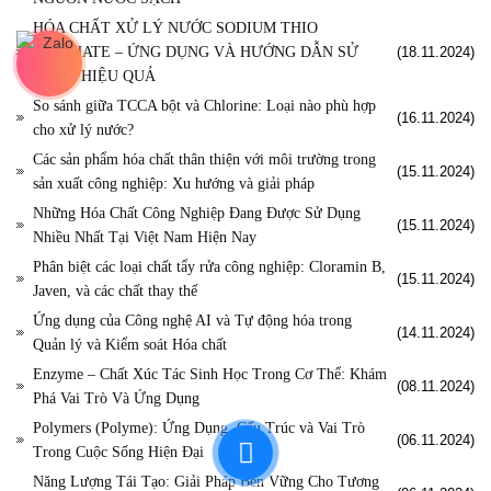
HÓA CHẤT XỬ LÝ NƯỚC SODIUM THIO
SULPHATE – ỨNG DỤNG VÀ HƯỚNG DẪN SỬ
(18.11.2024)
DỤNG HIỆU QUẢ
So sánh giữa TCCA bột và Chlorine: Loại nào phù hợp
(16.11.2024)
cho xử lý nước?
Các sản phẩm hóa chất thân thiện với môi trường trong
(15.11.2024)
sản xuất công nghiệp: Xu hướng và giải pháp
Những Hóa Chất Công Nghiệp Đang Được Sử Dụng
(15.11.2024)
Nhiều Nhất Tại Việt Nam Hiện Nay
Phân biệt các loại chất tẩy rửa công nghiệp: Cloramin B,
(15.11.2024)
Javen, và các chất thay thế
Ứng dụng của Công nghệ AI và Tự động hóa trong
(14.11.2024)
Quản lý và Kiểm soát Hóa chất
Enzyme – Chất Xúc Tác Sinh Học Trong Cơ Thể: Khám
(08.11.2024)
Phá Vai Trò Và Ứng Dụng
Polymers (Polyme): Ứng Dụng, Cấu Trúc và Vai Trò
(06.11.2024)
Trong Cuộc Sống Hiện Đại
Năng Lượng Tái Tạo: Giải Pháp Bền Vững Cho Tương