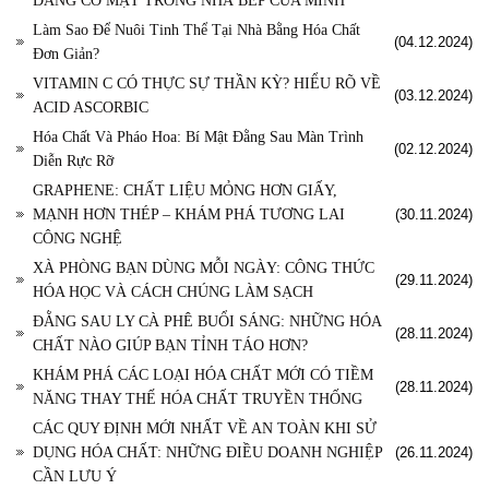
ĐANG CÓ MẶT TRONG NHÀ BẾP CỦA MÌNH
Làm Sao Để Nuôi Tinh Thể Tại Nhà Bằng Hóa Chất
(04.12.2024)
Đơn Giản?
VITAMIN C CÓ THỰC SỰ THẦN KỲ? HIỂU RÕ VỀ
(03.12.2024)
ACID ASCORBIC
Hóa Chất Và Pháo Hoa: Bí Mật Đằng Sau Màn Trình
(02.12.2024)
Diễn Rực Rỡ
GRAPHENE: CHẤT LIỆU MỎNG HƠN GIẤY,
MẠNH HƠN THÉP – KHÁM PHÁ TƯƠNG LAI
(30.11.2024)
CÔNG NGHỆ
XÀ PHÒNG BẠN DÙNG MỖI NGÀY: CÔNG THỨC
(29.11.2024)
HÓA HỌC VÀ CÁCH CHÚNG LÀM SẠCH
ĐẰNG SAU LY CÀ PHÊ BUỔI SÁNG: NHỮNG HÓA
(28.11.2024)
CHẤT NÀO GIÚP BẠN TỈNH TÁO HƠN?
KHÁM PHÁ CÁC LOẠI HÓA CHẤT MỚI CÓ TIỀM
(28.11.2024)
NĂNG THAY THẾ HÓA CHẤT TRUYỀN THỐNG
CÁC QUY ĐỊNH MỚI NHẤT VỀ AN TOÀN KHI SỬ
DỤNG HÓA CHẤT: NHỮNG ĐIỀU DOANH NGHIỆP
(26.11.2024)
CẦN LƯU Ý