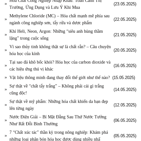
Hóa Chất Công Nghiệp Nhập Khẩu: Toàn Cảnh Thị
(23.05.2025)
Trường, Ứng Dụng và Lưu Ý Khi Mua
Methylene Chloride (MC) – Hóa chất mạnh mẽ phía sau
(22.05.2025)
ngành công nghiệp sơn, tẩy rửa và dược phẩm
Khí Heli, Neon, Argon: Những “siêu anh hùng thầm
(21.05.2025)
lặng” trong cuộc sống
Vì sao thủy tinh không thật sự là chất rắn? – Câu chuyện
(20.05.2025)
hóa học của kính
Tại sao đá khô bốc khói? Hóa học của carbon dioxide và
(16.05.2025)
các hiệu ứng thú vị khác
Vật liệu thông minh đang thay đổi thế giới như thế nào?
(15.05.2025)
Sự thật về “chất tẩy trắng” – Không phải cái gì trắng
(14.05.2025)
cũng độc!
Sự thật về mỹ phẩm: Những hóa chất khiến da bạn đẹp
(12.05.2025)
lên từng ngày
Nước Điện Giải – Bí Mật Đằng Sau Thứ Nước Tưởng
(06.05.2025)
Như Rất Đỗi Bình Thường
7 “Chất xúc tác” thần kỳ trong nông nghiệp: Khám phá
(05.05.2025)
những loại phân bón hóa học được dùng nhiều nhấ