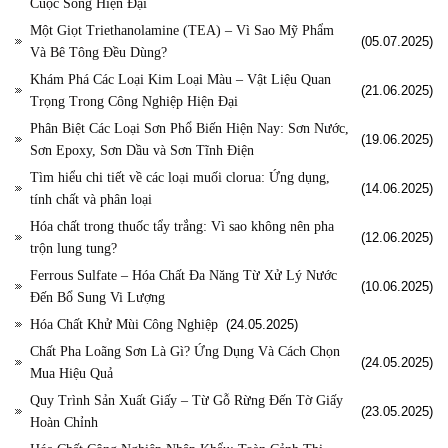
Cuộc Sống Hiện Đại
Một Giọt Triethanolamine (TEA) – Vì Sao Mỹ Phẩm
(05.07.2025)
Và Bê Tông Đều Dùng?
Khám Phá Các Loại Kim Loại Màu – Vật Liệu Quan
(21.06.2025)
Trọng Trong Công Nghiệp Hiện Đại
Phân Biệt Các Loại Sơn Phổ Biến Hiện Nay: Sơn Nước,
(19.06.2025)
Sơn Epoxy, Sơn Dầu và Sơn Tĩnh Điện
Tìm hiểu chi tiết về các loại muối clorua: Ứng dụng,
(14.06.2025)
tính chất và phân loại
Hóa chất trong thuốc tẩy trắng: Vì sao không nên pha
(12.06.2025)
trộn lung tung?
Ferrous Sulfate – Hóa Chất Đa Năng Từ Xử Lý Nước
(10.06.2025)
Đến Bổ Sung Vi Lượng
Hóa Chất Khử Mùi Công Nghiệp
(24.05.2025)
Chất Pha Loãng Sơn Là Gì? Ứng Dụng Và Cách Chọn
(24.05.2025)
Mua Hiệu Quả
Quy Trình Sản Xuất Giấy – Từ Gỗ Rừng Đến Tờ Giấy
(23.05.2025)
Hoàn Chỉnh