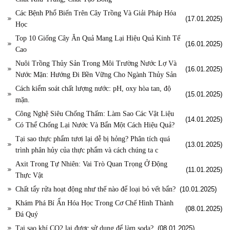
Các Bệnh Phổ Biến Trên Cây Trồng Và Giải Pháp Hóa
(17.01.2025)
Học
Top 10 Giống Cây Ăn Quả Mang Lại Hiệu Quả Kinh Tế
(16.01.2025)
Cao
Nuôi Trồng Thủy Sản Trong Môi Trường Nước Lợ Và
(16.01.2025)
Nước Mặn: Hướng Đi Bền Vững Cho Ngành Thủy Sản
Cách kiểm soát chất lượng nước: pH, oxy hòa tan, độ
(15.01.2025)
mặn.
Công Nghệ Siêu Chống Thấm: Làm Sao Các Vật Liệu
(14.01.2025)
Có Thể Chống Lại Nước Và Bẩn Một Cách Hiệu Quả?
Tại sao thực phẩm tươi lại dễ bị hỏng? Phân tích quá
(13.01.2025)
trình phân hủy của thực phẩm và cách chúng ta c
Axit Trong Tự Nhiên: Vai Trò Quan Trọng Ở Động
(11.01.2025)
Thực Vật
Chất tẩy rửa hoạt động như thế nào để loại bỏ vết bẩn?
(10.01.2025)
Khám Phá Bí Ẩn Hóa Học Trong Cơ Chế Hình Thành
(08.01.2025)
Đá Quý
Tại sao khí CO2 lại được sử dụng để làm soda?
(08.01.2025)