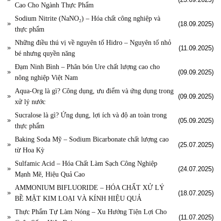
Cao Cho Ngành Thực Phẩm
Sodium Nitrite (NaNO₂) – Hóa chất công nghiệp và
(18.09.2025)
thực phẩm
Những điều thú vị về nguyên tố Hidro – Nguyên tố nhỏ
(11.09.2025)
bé nhưng quyền năng
Đạm Ninh Bình – Phân bón Ure chất lượng cao cho
(09.09.2025)
nông nghiệp Việt Nam
Aqua-Org là gì? Công dụng, ưu điểm và ứng dụng trong
(09.09.2025)
xử lý nước
Sucralose là gì? Ứng dụng, lợi ích và độ an toàn trong
(05.09.2025)
thực phẩm
Baking Soda Mỹ – Sodium Bicarbonate chất lượng cao
(25.07.2025)
từ Hoa Kỳ
Sulfamic Acid – Hóa Chất Làm Sạch Công Nghiệp
(24.07.2025)
Mạnh Mẽ, Hiệu Quả Cao
AMMONIUM BIFLUORIDE – HÓA CHẤT XỬ LÝ
(18.07.2025)
BỀ MẶT KIM LOẠI VÀ KÍNH HIỆU QUẢ
Thực Phẩm Tự Làm Nóng – Xu Hướng Tiện Lợi Cho
(11.07.2025)