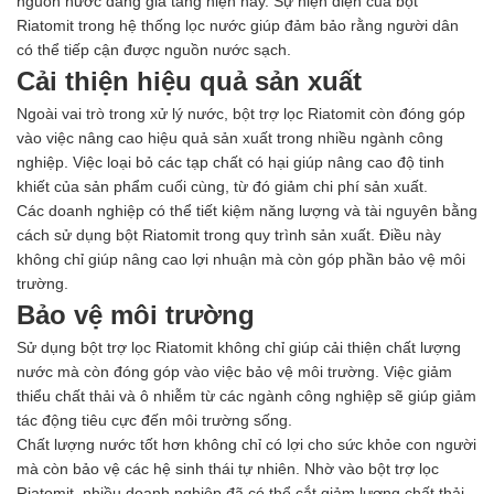
nguồn nước đang gia tăng hiện nay. Sự hiện diện của bột
Riatomit trong hệ thống lọc nước giúp đảm bảo rằng người dân
có thể tiếp cận được nguồn nước sạch.
Cải thiện hiệu quả sản xuất
Ngoài vai trò trong xử lý nước, bột trợ lọc Riatomit còn đóng góp
vào việc nâng cao hiệu quả sản xuất trong nhiều ngành công
nghiệp. Việc loại bỏ các tạp chất có hại giúp nâng cao độ tinh
khiết của sản phẩm cuối cùng, từ đó giảm chi phí sản xuất.
Các doanh nghiệp có thể tiết kiệm năng lượng và tài nguyên bằng
cách sử dụng bột Riatomit trong quy trình sản xuất. Điều này
không chỉ giúp nâng cao lợi nhuận mà còn góp phần bảo vệ môi
trường.
Bảo vệ môi trường
Sử dụng bột trợ lọc Riatomit không chỉ giúp cải thiện chất lượng
nước mà còn đóng góp vào việc bảo vệ môi trường. Việc giảm
thiểu chất thải và ô nhiễm từ các ngành công nghiệp sẽ giúp giảm
tác động tiêu cực đến môi trường sống.
Chất lượng nước tốt hơn không chỉ có lợi cho sức khỏe con người
mà còn bảo vệ các hệ sinh thái tự nhiên. Nhờ vào bột trợ lọc
Riatomit, nhiều doanh nghiệp đã có thể cắt giảm lượng chất thải,