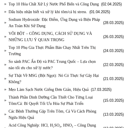
Top 10 Hóa Chất Xử Lý Nước Phổ Biến và Công Dụng
(02.04.2025)
Dấu hiệu nhận biết và xử lý khi tôm/cá bị stress.
(01.04.2025)
Sodium Hydroxide: Đặc Điểm, Ứng Dụng và Biện Pháp
(28.03.2025)
An Toàn Khi Sử Dụng
VÔI BỘT – CÔNG DỤNG, CÁCH SỬ DỤNG VÀ
(26.03.2025)
NHỮNG LƯU Ý QUAN TRỌNG
Top 10 Phụ Gia Thực Phẩm Bán Chạy Nhất Trên Thị
(24.03.2025)
Trường
So sánh PAC Ấn Độ và PAC Trung Quốc – Lựa chọn
(22.03.2025)
nào tối ưu cho xử lý nước?
Sự Thật Về MSG (Bột Ngọt): Nó Có Thực Sự Gây Hại
(21.03.2025)
Không?
Mẹo Làm Sạch Nước Giếng Đơn Giản, Hiệu Quả
(17.03.2025)
Thành Phần Dinh Dưỡng Cần Thiết Cho Từng Loại
(15.03.2025)
Tôm/Cá: Bí Quyết Tối Ưu Hóa Sự Phát Triển
Các Bệnh Thường Gặp Trên Tôm, Cá Và Cách Phòng
(13.03.2025)
Ngừa Hiệu Quả
Acid Công Nghiệp: HCl, H₂SO₄, HNO₃ – Công Dụng