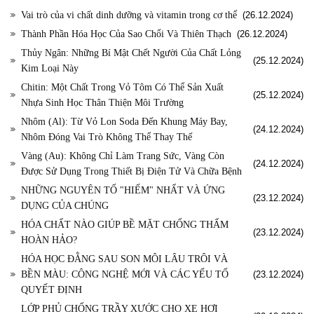
Vai trò của vi chất dinh dưỡng và vitamin trong cơ thể
(26.12.2024)
Thành Phần Hóa Học Của Sao Chổi Và Thiên Thạch
(26.12.2024)
Thủy Ngân: Những Bí Mật Chết Người Của Chất Lỏng
(25.12.2024)
Kim Loại Này
Chitin: Một Chất Trong Vỏ Tôm Có Thể Sản Xuất
(25.12.2024)
Nhựa Sinh Học Thân Thiện Môi Trường
Nhôm (Al): Từ Vỏ Lon Soda Đến Khung Máy Bay,
(24.12.2024)
Nhôm Đóng Vai Trò Không Thể Thay Thế
Vàng (Au): Không Chỉ Làm Trang Sức, Vàng Còn
(24.12.2024)
Được Sử Dụng Trong Thiết Bị Điện Tử Và Chữa Bệnh
NHỮNG NGUYÊN TỐ "HIẾM" NHẤT VÀ ỨNG
(23.12.2024)
DỤNG CỦA CHÚNG
HÓA CHẤT NÀO GIÚP BỀ MẶT CHỐNG THẤM
(23.12.2024)
HOÀN HẢO?
HÓA HỌC ĐẰNG SAU SON MÔI LÂU TRÔI VÀ
BỀN MÀU: CÔNG NGHỆ MỚI VÀ CÁC YẾU TỐ
(23.12.2024)
QUYẾT ĐỊNH
LỚP PHỦ CHỐNG TRẦY XƯỚC CHO XE HƠI