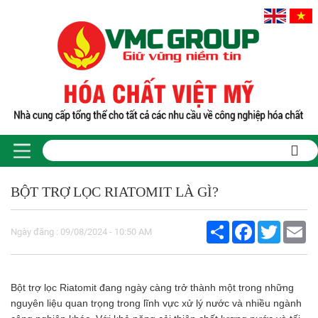
BỘT TRỢ LỌC RIATOMIT LÀ GÌ?
Share
Facebook
Twitter
Em
Ngày đăng : 09/08/2024 - 10:50 AM
Bột trợ lọc Riatomit đang ngày càng trở thành một trong những
nguyên liệu quan trọng trong lĩnh vực xử lý nước và nhiều ngành