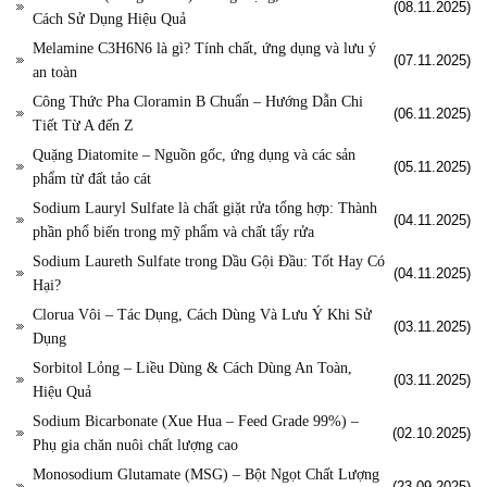
(08.11.2025)
Cách Sử Dụng Hiệu Quả
Melamine C3H6N6 là gì? Tính chất, ứng dụng và lưu ý
(07.11.2025)
an toàn
Công Thức Pha Cloramin B Chuẩn – Hướng Dẫn Chi
(06.11.2025)
Tiết Từ A đến Z
Quặng Diatomite – Nguồn gốc, ứng dụng và các sản
(05.11.2025)
phẩm từ đất tảo cát
Sodium Lauryl Sulfate là chất giặt rửa tổng hợp: Thành
(04.11.2025)
phần phổ biến trong mỹ phẩm và chất tẩy rửa
Sodium Laureth Sulfate trong Dầu Gội Đầu: Tốt Hay Có
(04.11.2025)
Hại?
Clorua Vôi – Tác Dụng, Cách Dùng Và Lưu Ý Khi Sử
(03.11.2025)
Dụng
Sorbitol Lỏng – Liều Dùng & Cách Dùng An Toàn,
(03.11.2025)
Hiệu Quả
Sodium Bicarbonate (Xue Hua – Feed Grade 99%) –
(02.10.2025)
Phụ gia chăn nuôi chất lượng cao
Monosodium Glutamate (MSG) – Bột Ngọt Chất Lượng
(23.09.2025)