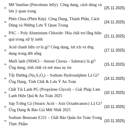
Mỡ Vaseline (Petroleum Jelly): Công dụng, cách dùng và
(25.11.2025)
lưu ý quan trọng
Phèn Chua (Phèn Kép): Công Dụng, Thành Phần, Cách
(24.11.2025)
Dùng và Những Lưu Ý Quan Trọng
PAC – Poly Aluminium Chloride: Hóa chất trợ lắng hiệu
(21.11.2025)
quả trong xử lý nước
Acid chanh hữu cơ là gì? Công dụng, lợi ích và ứng
(17.11.2025)
dụng trong đời sống
Muối lạnh (NH4Cl – Amoni Clorua – Salmiac) là gì?
(15.11.2025)
Ứng dụng, tính chất và nơi mua uy tín
Tẩy Đường (Na₂S₂O₄) – Sodium Hydrosulphite Là Gì?
(14.11.2025)
Ứng Dụng, Tính Chất & Lưu Ý An Toàn
Chất Tải Lạnh PG (Propylene Glycol) – Giải Pháp Làm
(10.11.2025)
Lạnh Hiệu Quả & An Toàn 2025
Sáp Trứng Cá (Stearic Acid – Axit Octadecanoic) Là Gì?
(10.11.2025)
Ứng Dụng & Báo Giá Mới Nhất 2025
Sodium Benzoate E211 – Chất Bảo Quản An Toàn Trong
(10.11.2025)
Thực Phẩm