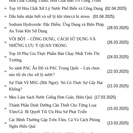
Hóa Chất Chống Thấm, Hóa Chất Bảo Trì Công Trình
Top 10 Hóa Chất Xử Lý Nước Phổ Biến và Công Dụng
(02.04.2025)
Dấu hiệu nhận biết và xử lý khi tôm/cá bị stress.
(01.04.2025)
Sodium Hydroxide: Đặc Điểm, Ứng Dụng và Biện Pháp
(28.03.2025)
An Toàn Khi Sử Dụng
VÔI BỘT – CÔNG DỤNG, CÁCH SỬ DỤNG VÀ
(26.03.2025)
NHỮNG LƯU Ý QUAN TRỌNG
Top 10 Phụ Gia Thực Phẩm Bán Chạy Nhất Trên Thị
(24.03.2025)
Trường
So sánh PAC Ấn Độ và PAC Trung Quốc – Lựa chọn
(22.03.2025)
nào tối ưu cho xử lý nước?
Sự Thật Về MSG (Bột Ngọt): Nó Có Thực Sự Gây Hại
(21.03.2025)
Không?
Mẹo Làm Sạch Nước Giếng Đơn Giản, Hiệu Quả
(17.03.2025)
Thành Phần Dinh Dưỡng Cần Thiết Cho Từng Loại
(15.03.2025)
Tôm/Cá: Bí Quyết Tối Ưu Hóa Sự Phát Triển
Các Bệnh Thường Gặp Trên Tôm, Cá Và Cách Phòng
(13.03.2025)
Ngừa Hiệu Quả