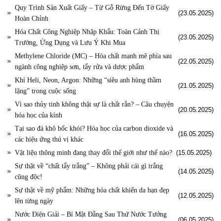
Quy Trình Sản Xuất Giấy – Từ Gỗ Rừng Đến Tờ Giấy
(23.05.2025)
Hoàn Chỉnh
Hóa Chất Công Nghiệp Nhập Khẩu: Toàn Cảnh Thị
(23.05.2025)
Trường, Ứng Dụng và Lưu Ý Khi Mua
Methylene Chloride (MC) – Hóa chất mạnh mẽ phía sau
(22.05.2025)
ngành công nghiệp sơn, tẩy rửa và dược phẩm
Khí Heli, Neon, Argon: Những “siêu anh hùng thầm
(21.05.2025)
lặng” trong cuộc sống
Vì sao thủy tinh không thật sự là chất rắn? – Câu chuyện
(20.05.2025)
hóa học của kính
Tại sao đá khô bốc khói? Hóa học của carbon dioxide và
(16.05.2025)
các hiệu ứng thú vị khác
Vật liệu thông minh đang thay đổi thế giới như thế nào?
(15.05.2025)
Sự thật về “chất tẩy trắng” – Không phải cái gì trắng
(14.05.2025)
cũng độc!
Sự thật về mỹ phẩm: Những hóa chất khiến da bạn đẹp
(12.05.2025)
lên từng ngày
Nước Điện Giải – Bí Mật Đằng Sau Thứ Nước Tưởng
(06.05.2025)