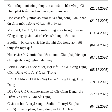
Xu hướng nuôi trồng thủy sản an toàn – bền vững: Giải
(21.04.2026)
pháp phát triển dài hạn cho ngành thủy sản
Hóa chất xử lý nước ao nuôi mùa nắng nóng: Giải pháp
(21.04.2026)
ổn định môi trường và bảo vệ thủy sản
Vôi CaO, CaCO3, Dolomite trong nuôi trồng thủy sản:
(10.04.2026)
Công dụng, phân loại và cách sử dụng hiệu quả
Zeolite – Khoáng chất hấp thụ khí độc trong ao nuôi
(09.04.2026)
thủy sản hiệu quả
Hóa chất xử lý nước thải dệt nhuộm: Giải pháp hiệu quả
(07.04.2026)
cho ngành công nghiệp dệt may
Baking Soda (Thuốc Muối, Bột Nở) Là Gì? Công Dụng,
(05.12.2025)
Cách Dùng và Lưu Ý Quan Trọng
EDTA 2 Muối (EDTA 2Na) Là Gì? Công Dụng, Ứng
(29.11.2025)
Dụng
Dầu Ông Già Cyclohexanone Là Gì? Công Dụng, Ưu
(27.11.2025)
Điểm Và Lưu Ý Khi Sử Dụng
Chất tạo bọt Lauryl sùng – Sodium Lauryl Sulphate
(04.02.2026)
(SLS): Thành phần, Công dụng & Độ An Toàn