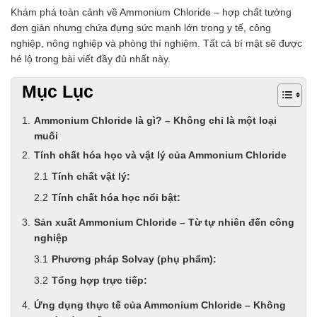
Chất phụ gia tạo cấu trúc
Khám phá toàn cảnh về Ammonium Chloride – hợp chất tưởng
Chất phụ gia bảo quản
đơn giản nhưng chứa đựng sức mạnh lớn trong y tế, công
Chất phụ gia nem giò chả
nghiệp, nông nghiệp và phòng thí nghiệm. Tất cả bí mật sẽ được
Chất phụ gia bún mì phở
hé lộ trong bài viết đầy đủ nhất này.
Chất phụ gia bánh kẹo kem
Mục Lục
Chất phụ gia nước giải khát
Chất phụ gia xúc xích
Chất phụ gia nước mắm
Ammonium Chloride là gì? – Không chỉ là một loại
Chất phụ gia rau củ quả
muối
Chất phụ gia thạch rau câu
Tính chất hóa học và vật lý của Ammonium Chloride
Chất phụ gia đậu hũ
Tính chất vật lý:
HÓA CHẤT TẨY RỬA
Tính chất hóa học nổi bật:
Tẩy rửa công nghiệp
Tẩy rửa sinh hoạt
Sản xuất Ammonium Chloride – Từ tự nhiên đến công
Tẩy rửa ô tô xe máy
nghiệp
Tẩy cáu cặn đường ống
Phương pháp Solvay (phụ phẩm):
Tẩy rửa khác
HÓA CHẤT THỦY SẢN
Tổng hợp trực tiếp:
Hóa chất xử lý nước
Ứng dụng thực tế của Ammonium Chloride – Không
Men đường ruột