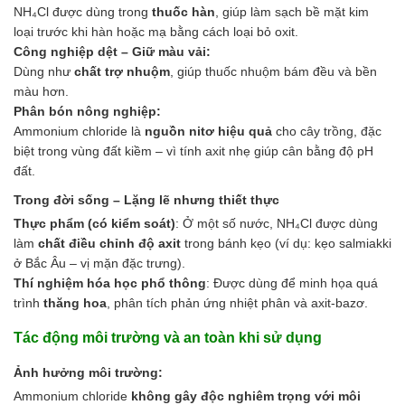
NH₄Cl được dùng trong
thuốc hàn
, giúp làm sạch bề mặt kim
loại trước khi hàn hoặc mạ bằng cách loại bỏ oxit.
Công nghiệp dệt – Giữ màu vải:
Dùng như
chất trợ nhuộm
, giúp thuốc nhuộm bám đều và bền
màu hơn.
Phân bón nông nghiệp:
Ammonium chloride là
nguồn nitơ hiệu quả
cho cây trồng, đặc
biệt trong vùng đất kiềm – vì tính axit nhẹ giúp cân bằng độ pH
đất.
Trong đời sống – Lặng lẽ nhưng thiết thực
Thực phẩm (có kiểm soát)
: Ở một số nước, NH₄Cl được dùng
làm
chất điều chỉnh độ axit
trong bánh kẹo (ví dụ: kẹo salmiakki
ở Bắc Âu – vị mặn đặc trưng).
Thí nghiệm hóa học phổ thông
: Được dùng để minh họa quá
trình
thăng hoa
, phân tích phản ứng nhiệt phân và axit-bazơ.
Tác động môi trường và an toàn khi sử dụng
Ảnh hưởng môi trường:
Ammonium chloride
không gây độc nghiêm trọng với môi