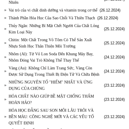
Nhiên
Vai trò của vi chất dinh dưỡng và vitamin trong cơ thể
(26.12.2024)
Thành Phần Hóa Học Của Sao Chổi Và Thiên Thạch
(26.12.2024)
Thủy Ngân: Những Bí Mật Chết Người Của Chất Lỏng
(25.12.2024)
Kim Loại Này
Chitin: Một Chất Trong Vỏ Tôm Có Thể Sản Xuất
(25.12.2024)
Nhựa Sinh Học Thân Thiện Môi Trường
Nhôm (Al): Từ Vỏ Lon Soda Đến Khung Máy Bay,
(24.12.2024)
Nhôm Đóng Vai Trò Không Thể Thay Thế
Vàng (Au): Không Chỉ Làm Trang Sức, Vàng Còn
(24.12.2024)
Được Sử Dụng Trong Thiết Bị Điện Tử Và Chữa Bệnh
NHỮNG NGUYÊN TỐ "HIẾM" NHẤT VÀ ỨNG
(23.12.2024)
DỤNG CỦA CHÚNG
HÓA CHẤT NÀO GIÚP BỀ MẶT CHỐNG THẤM
(23.12.2024)
HOÀN HẢO?
HÓA HỌC ĐẰNG SAU SON MÔI LÂU TRÔI VÀ
BỀN MÀU: CÔNG NGHỆ MỚI VÀ CÁC YẾU TỐ
(23.12.2024)
QUYẾT ĐỊNH