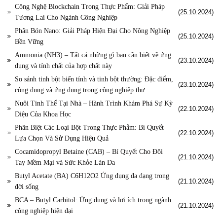
Công Nghệ Blockchain Trong Thực Phẩm: Giải Pháp
(25.10.2024)
Tương Lai Cho Ngành Công Nghiệp
Phân Bón Nano: Giải Pháp Hiện Đại Cho Nông Nghiệp
(25.10.2024)
Bền Vững
Ammonia (NH3) – Tất cả những gì bạn cần biết về ứng
(23.10.2024)
dụng và tính chất của hợp chất này
So sánh tinh bột biến tính và tinh bột thường: Đặc điểm,
(23.10.2024)
công dụng và ứng dụng trong công nghiệp thự
Nuôi Tinh Thể Tại Nhà – Hành Trình Khám Phá Sự Kỳ
(22.10.2024)
Diệu Của Khoa Học
Phân Biệt Các Loại Bột Trong Thực Phẩm: Bí Quyết
(22.10.2024)
Lựa Chọn Và Sử Dụng Hiệu Quả
Cocamidopropyl Betaine (CAB) – Bí Quyết Cho Đôi
(21.10.2024)
Tay Mềm Mại và Sức Khỏe Làn Da
Butyl Acetate (BA) C6H12O2 Ứng dụng đa dạng trong
(21.10.2024)
đời sống
BCA – Butyl Carbitol: Ứng dụng và lợi ích trong ngành
(21.10.2024)
công nghiệp hiện đại