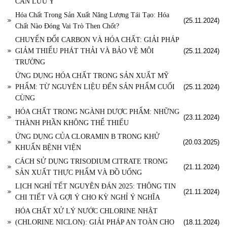
CẦN LƯU Ý
Hóa Chất Trong Sản Xuất Năng Lượng Tái Tạo: Hóa
(25.11.2024)
Chất Nào Đóng Vai Trò Then Chốt?
CHUYỂN ĐỔI CARBON VÀ HÓA CHẤT: GIẢI PHÁP
GIẢM THIỂU PHÁT THẢI VÀ BẢO VỆ MÔI
(25.11.2024)
TRƯỜNG
ỨNG DỤNG HÓA CHẤT TRONG SẢN XUẤT MỸ
PHẨM: TỪ NGUYÊN LIỆU ĐẾN SẢN PHẨM CUỐI
(25.11.2024)
CÙNG
HÓA CHẤT TRONG NGÀNH DƯỢC PHẨM: NHỮNG
(23.11.2024)
THÀNH PHẦN KHÔNG THỂ THIẾU
ỨNG DỤNG CỦA CLORAMIN B TRONG KHỬ
(20.03.2025)
KHUẨN BỆNH VIỆN
CÁCH SỬ DỤNG TRISODIUM CITRATE TRONG
(21.11.2024)
SẢN XUẤT THỰC PHẨM VÀ ĐỒ UỐNG
LỊCH NGHỈ TẾT NGUYÊN ĐÁN 2025: THÔNG TIN
(21.11.2024)
CHI TIẾT VÀ GỢI Ý CHO KỲ NGHỈ Ý NGHĨA
HÓA CHẤT XỬ LÝ NƯỚC CHLORINE NHẬT
(CHLORINE NICLON): GIẢI PHÁP AN TOÀN CHO
(18.11.2024)