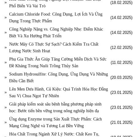
(18.02.2025)
Phổ Biến Và Vai Trò
Calcium Chloride Food: Công Dụng, Lợi Ích Và Ứng
(14.02.2025)
Dụng Trong Thực Phẩm
Công Nghiệp Nặng vs. Công Nghiệp Nhẹ: Điểm Khác
(14.02.2025)
Biệt Và Xu Hướng Phát Triển
Nước Máy Có Thực Sự Sạch? Cách Kiểm Tra Chất
(12.02.2025)
Lượng Nước Sinh Hoạt
Phụ Gia Thức Ăn Giúp Tăng Cường Miễn Dịch Và Sức
(11.02.2025)
Đề Kháng Trong Nuôi Trồng Thủy Sản
Sodium Hydrosulfite: Công Dụng, Ứng Dụng Và Những
(20.03.2025)
Điều Cần Biết
Lên Men Dưa Hành, Củ Kiệu: Quá Trình Hóa Học Đằng
(23.01.2025)
Sau Vị Chua Ngọt Tự Nhiên
Giải pháp kiểm soát sâu bệnh bằng phương pháp sinh
(23.01.2025)
học: Bước tiến bền vững trong nông nghiệp hiện đạ
Ứng dụng Enzyme trong Sản Xuất Thực Phẩm: Cách
(21.01.2025)
Mạng Công Nghệ và Tương Lai Bền Vững
Hóa Chất Trong Ngành Xử Lý Nước: Chất Keo Tụ,