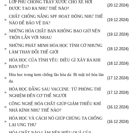
LỚP PHỦ CHỐNG TRẦY XƯỚC CHO XE HƠI
(20.12.2024)
ĐƯỢC TẠO RA NHƯ THẾ NÀO?
CHẤT CHỐNG NẮNG SPF HOẠT ĐỘNG NHƯ THẾ
(19.12.2024)
NÀO ĐỂ BẢO VỆ DA?
NHỮNG HÓA CHẤT BẠN KHÔNG BAO GIỜ NÊN
(19.12.2024)
TRỘN LẪN VỚI NHAU
NHỮNG PHÁT MINH HÓA HỌC TÌNH CỜ NHƯNG
(18.12.2024)
LÀM THAY ĐỔI THẾ GIỚI
HÓA HỌC CỦA TÌNH YÊU: ĐIỀU GÌ XẢY RA KHI
(18.12.2024)
BẠN YÊU?
Hóa học trong kem chống lão hóa da: Bí mật trẻ hóa làn
(17.12.2024)
da.
HÓA HỌC ĐẰNG SAU VACCINE: TỪ PHÒNG THÍ
(17.12.2024)
NGHIỆM ĐẾN CƠ THỂ NGƯỜI
CÔNG NGHỆ HÓA CHẤT GIÚP GIẢM THIỂU KHÍ
(16.12.2024)
NHÀ KÍNH NHƯ THẾ NÀO?
HÓA HỌC VÀ CÁCH NÓ GIÚP CHÚNG TA CHỐNG
(16.12.2024)
LẠI UNG THƯ
HÓA CHẤT NÀO LÀM NÊN HIỆU QUẢ CỦA