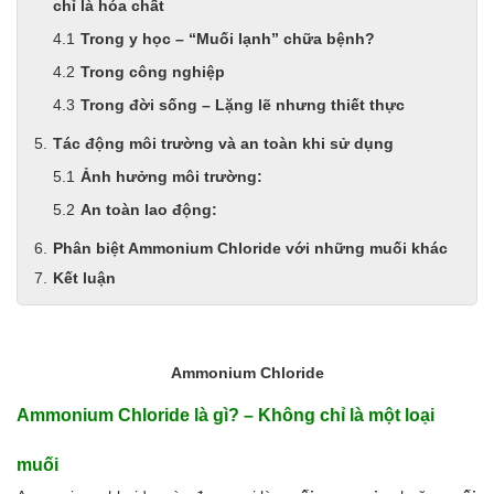
chỉ là hóa chất
Men vi sinh EM gốc
Bổ sung khoáng chất
Trong y học – “Muối lạnh” chữa bệnh?
Bổ gan và giải độc gan
Trong công nghiệp
Phòng và trị bệnh
Trong đời sống – Lặng lẽ nhưng thiết thực
Bổ sung dinh dưỡng tăng trọng
Hấp thụ khí độc Yucca
Tác động môi trường và an toàn khi sử dụng
HÓA CHẤT XỬ LÝ NƯỚC
Ảnh hưởng môi trường:
Xử lý nước hồ bơi
Xử lý nước sinh hoạt
An toàn lao động:
Xử lý nước thải
Phân biệt Ammonium Chloride với những muối khác
Xử lý nước giếng khoan
Xử lý nước khác
Kết luận
DUNG MÔI CÔNG NGHIỆP
Pha sơn nước
Pha sơn epoxy
Pha sơn dầu
Ammonium Chloride
Pha sơn tĩnh điện
Ammonium Chloride là gì? – Không chỉ là một loại
Dung môi khác
HƯƠNG LIỆU TINH DẦU
muối
HÓA CHẤT CÔNG NGHIỆP