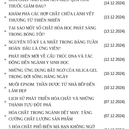
(14.12.2024)
THUỐC GIẢM ĐAU?
KHÁM PHÁ CÁC HỢP CHẤT CHỮA LÀNH VẾT
(13.12.2024)
THƯƠNG TỪ THIÊN NHIÊN
TẠI SAO MỘT SỐ CHẤT HÓA HỌC PHÁT SÁNG
(13.12.2024)
TRONG BÓNG TỐI?
NGUYÊN TỐ KỲ LẠ NHẤT TRONG BẢNG TUẦN
(12.12.2024)
HOÀN: ĐÂU LÀ ỨNG VIÊN?
PHÁT HIỆN MỚI VỀ CẤU TRÚC DNA VÀ TÁC
(12.12.2024)
ĐỘNG ĐẾN NGÀNH Y SINH HỌC
NHỮNG ỨNG DỤNG BẤT NGỜ CỦA SILICA GEL
(10.12.2024)
TRONG ĐỜI SỐNG HÀNG NGÀY
MUỐI EPSOM: THẦN DƯỢC TỪ NHÀ BẾP ĐẾN
(10.12.2024)
LÀM ĐẸP
LỊCH SỬ PHÁT TRIỂN HÓA CHẤT VÀ NHỮNG
(07.12.2024)
THÀNH TỰU ĐỘT PHÁ
HÓA CHẤT TRONG NGÀNH DỆT MAY: TĂNG
(07.12.2024)
CƯỜNG CHẤT LƯỢNG SẢN PHẨM
5 HÓA CHẤT PHỔ BIẾN MÀ BẠN KHÔNG NGỜ