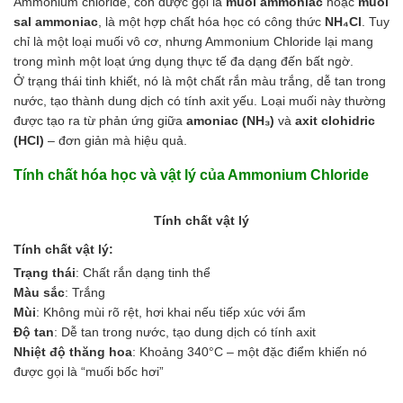
Axit
Ammonium chloride, còn được gọi là
muối ammoniac
hoặc
muối
Hóa chất khác
sal ammoniac
, là một hợp chất hóa học có công thức
NH₄Cl
. Tuy
Kiềm
chỉ là một loại muối vô cơ, nhưng Ammonium Chloride lại mang
Muối
trong mình một loạt ứng dụng thực tế đa dạng đến bất ngờ.
Kim loại màu
Ở trạng thái tinh khiết, nó là một chất rắn màu trắng, dễ tan trong
Oxit kim loại
nước, tạo thành dung dịch có tính axit yếu. Loại muối này thường
HÓA CHẤT THÍ NGHIỆM
được tạo ra từ phản ứng giữa
amoniac (NH₃)
và
axit clohidric
Hóa chất thí nghiệm
(HCl)
– đơn giản mà hiệu quả.
Thiết bị phòng thí nghiệm
Tính chất hóa học và vật lý của Ammonium Chloride
HÓA CHẤT NÔNG NGHIỆP
Nguyên liệu phân bón
Chế phẩm sinh học
Tính chất vật lý
Nguyên liệu chăn nuôi
Tính chất vật lý:
HÓA CHẤT XÂY DỰNG
Trạng thái
: Chất rắn dạng tinh thể
Chống thấm sika
Màu sắc
: Trắng
Silicone Dow Corning
Mùi
: Không mùi rõ rệt, hơi khai nếu tiếp xúc với ẩm
Silicone KCC
Độ tan
: Dễ tan trong nước, tạo dung dịch có tính axit
Silicone Apollo
Nhiệt độ thăng hoa
: Khoảng 340°C – một đặc điểm khiến nó
Silicone Kingbond
được gọi là “muối bốc hơi”
Silicone Shinetsu
Keo Silicone