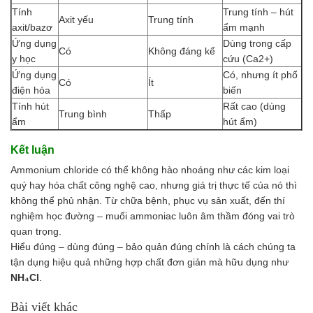
Tính
Trung tính – hút
Axit yếu
Trung tính
axit/bazơ
ẩm mạnh
Ứng dụng
Dùng trong cấp
Có
Không đáng kể
y học
cứu (Ca2+)
Ứng dụng
Có, nhưng ít phổ
Có
Ít
điện hóa
biến
Tính hút
Rất cao (dùng
Trung bình
Thấp
ẩm
hút ẩm)
Kết luận
Ammonium chloride có thể không hào nhoáng như các kim loại
quý hay hóa chất công nghệ cao, nhưng giá trị thực tế của nó thì
không thể phủ nhận. Từ chữa bệnh, phục vụ sản xuất, đến thí
nghiệm học đường – muối ammoniac luôn âm thầm đóng vai trò
quan trọng.
Hiểu đúng – dùng đúng – bảo quản đúng chính là cách chúng ta
tận dụng hiệu quả những hợp chất đơn giản mà hữu dụng như
NH₄Cl
.
Bài viết khác