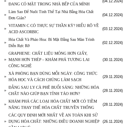
(04.12.2024)
ĐANG CÓ MẶT TRONG NHÀ BẾP CỦA MÌNH
Làm Sao Để Nuôi Tinh Thể Tại Nhà Bằng Hóa Chất
(04.12.2024)
Đơn Giản?
VITAMIN C CÓ THỰC SỰ THẦN KỲ? HIỂU RÕ VỀ
(03.12.2024)
ACID ASCORBIC
Hóa Chất Và Pháo Hoa: Bí Mật Đằng Sau Màn Trình
(02.12.2024)
Diễn Rực Rỡ
GRAPHENE: CHẤT LIỆU MỎNG HƠN GIẤY,
MẠNH HƠN THÉP – KHÁM PHÁ TƯƠNG LAI
(30.11.2024)
CÔNG NGHỆ
XÀ PHÒNG BẠN DÙNG MỖI NGÀY: CÔNG THỨC
(29.11.2024)
HÓA HỌC VÀ CÁCH CHÚNG LÀM SẠCH
ĐẰNG SAU LY CÀ PHÊ BUỔI SÁNG: NHỮNG HÓA
(28.11.2024)
CHẤT NÀO GIÚP BẠN TỈNH TÁO HƠN?
KHÁM PHÁ CÁC LOẠI HÓA CHẤT MỚI CÓ TIỀM
(28.11.2024)
NĂNG THAY THẾ HÓA CHẤT TRUYỀN THỐNG
CÁC QUY ĐỊNH MỚI NHẤT VỀ AN TOÀN KHI SỬ
DỤNG HÓA CHẤT: NHỮNG ĐIỀU DOANH NGHIỆP
(26.11.2024)