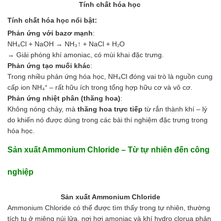
Tính chất hóa học
Hóa chất khác
Giới Thiệu
Tính chất hóa học nổi bật:
Đối tác
Phản ứng với bazơ mạnh
:
Quy trình sản xuất
NH₄Cl + NaOH → NH₃↑ + NaCl + H₂O
Tin tức
→ Giải phóng khí amoniac, có mùi khai đặc trưng.
VMC GROUP
Phản ứng tạo muối khác
:
Ngành Hóa Chất
Trong nhiều phản ứng hóa học, NH₄Cl đóng vai trò là nguồn cung
Tẩy Rửa Diệt Khuẩn
cấp ion NH₄⁺ – rất hữu ích trong tổng hợp hữu cơ và vô cơ.
Ngành Thực Phẩm
Phản ứng nhiệt phân (thăng hoa)
:
Ngành Nông Nghiệp
Không nóng chảy, mà
thăng hoa trực tiếp
từ rắn thành khí – lý
Ngành Thủy Sản
do khiến nó được dùng trong các bài thí nghiệm đặc trưng trong
Ngành Môi Trường
hóa học.
Ngành Nhựa
Ngành Xây Dựng
Sản xuất Ammonium Chloride – Từ tự nhiên đến công
Ngành Cao Su
Ngành Xi Mạ
nghiệp
Ngành Thủy Tinh
Ngành Dệt Nhuộm
Sản xuất Ammonium Chloride
Ngành Sơn
Ammonium Chloride có thể được tìm thấy trong tự nhiên, thường
Ngành In Ấn Bao Bì
tích tụ ở miệng núi lửa, nơi hơi amoniac và khí hydro clorua phản