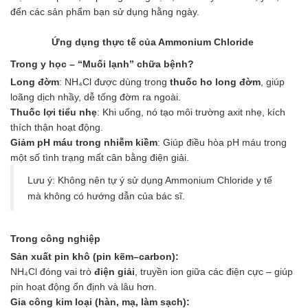
đến các sản phẩm bạn sử dụng hằng ngày.
Ứng dụng thực tế của Ammonium Chloride
Trong y học – “Muối lạnh” chữa bệnh?
Long đờm
: NH₄Cl được dùng trong
thuốc ho long đờm
, giúp
loãng dịch nhầy, dễ tống đờm ra ngoài.
Thuốc lợi tiểu nhẹ
: Khi uống, nó tạo môi trường axit nhẹ, kích
thích thận hoạt động.
Giảm pH máu trong nhiễm kiềm
: Giúp điều hòa pH máu trong
một số tình trạng mất cân bằng điện giải.
Lưu ý: Không nên tự ý sử dụng Ammonium Chloride y tế
mà không có hướng dẫn của bác sĩ.
Trong công nghiệp
Sản xuất pin khô (pin kẽm–carbon):
NH₄Cl đóng vai trò
điện giải
, truyền ion giữa các điện cực – giúp
pin hoạt động ổn định và lâu hơn.
Gia công kim loại (hàn, mạ, làm sạch):