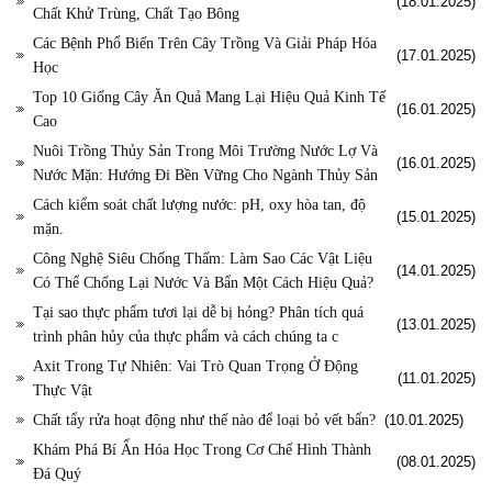
(18.01.2025)
Chất Khử Trùng, Chất Tạo Bông
Các Bệnh Phổ Biến Trên Cây Trồng Và Giải Pháp Hóa
(17.01.2025)
Học
Top 10 Giống Cây Ăn Quả Mang Lại Hiệu Quả Kinh Tế
(16.01.2025)
Cao
Nuôi Trồng Thủy Sản Trong Môi Trường Nước Lợ Và
(16.01.2025)
Nước Mặn: Hướng Đi Bền Vững Cho Ngành Thủy Sản
Cách kiểm soát chất lượng nước: pH, oxy hòa tan, độ
(15.01.2025)
mặn.
Công Nghệ Siêu Chống Thấm: Làm Sao Các Vật Liệu
(14.01.2025)
Có Thể Chống Lại Nước Và Bẩn Một Cách Hiệu Quả?
Tại sao thực phẩm tươi lại dễ bị hỏng? Phân tích quá
(13.01.2025)
trình phân hủy của thực phẩm và cách chúng ta c
Axit Trong Tự Nhiên: Vai Trò Quan Trọng Ở Động
(11.01.2025)
Thực Vật
Chất tẩy rửa hoạt động như thế nào để loại bỏ vết bẩn?
(10.01.2025)
Khám Phá Bí Ẩn Hóa Học Trong Cơ Chế Hình Thành
(08.01.2025)
Đá Quý