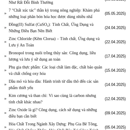
Như Rất Đỗi Bình Thường
7 “Chất xúc tác” thần kỳ trong nông nghiệp: Khám phá
(05.05.2025)
những loại phân bón hóa học được dùng nhiều nhấ
Đồng(II) Sulfat (CuSO₄): Tính Chất, Ứng Dụng và
(24.04.2025)
Những Điều Bạn Nên Biết
Zinc Chloride (Kẽm Clorua) – Tính chất, Ứng dụng và
(22.04.2025)
Lưu ý An Toàn
Bronopol trong nuôi trồng thủy sản: Công dụng, liều
(17.04.2025)
lượng và lưu ý sử dụng an toàn
Phụ gia thực phẩm: Các loại chất làm đặc, chất bảo quản
(15.04.2025)
và chất chống oxy hóa
Dầu mỏ và hóa dầu: Hành trình từ dầu thô đến các sản
(14.04.2025)
phẩm thiết yếu
Kim cương và than chì: Vì sao cùng là carbon nhưng
(12.04.2025)
tính chất khác nhau?
Zinc Oxide là gì? Công dụng, cách sử dụng và những
(09.04.2025)
điều bạn cần biết
Hóa Chất Trong Ngành Xây Dựng: Phụ Gia Bê Tông,
(05.04.2025)