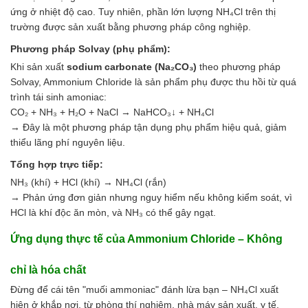
Ngành Gốm Sứ
ứng ở nhiệt độ cao. Tuy nhiên, phần lớn lượng NH₄Cl trên thị
Ngành Gỗ
trường được sản xuất bằng phương pháp công nghiệp.
Ngành Mỹ Phẩm
Phương pháp Solvay (phụ phẩm):
Ngành Hóa Dầu
Ngành Giấy
Khi sản xuất
sodium carbonate (Na₂CO₃)
theo phương pháp
Liên hệ
Solvay, Ammonium Chloride là sản phẩm phụ được thu hồi từ quá
Tuyển dụng
trình tái sinh amoniac:
CO₂ + NH₃ + H₂O + NaCl → NaHCO₃↓ + NH₄Cl
→ Đây là một phương pháp tận dụng phụ phẩm hiệu quả, giảm
thiểu lãng phí nguyên liệu.
Tổng hợp trực tiếp:
NH₃ (khí) + HCl (khí) → NH₄Cl (rắn)
→ Phản ứng đơn giản nhưng nguy hiểm nếu không kiểm soát, vì
HCl là khí độc ăn mòn, và NH₃ có thể gây ngạt.
Ứng dụng thực tế của Ammonium Chloride – Không
chỉ là hóa chất
Đừng để cái tên "muối ammoniac" đánh lừa bạn – NH₄Cl xuất
hiện ở khắp nơi, từ phòng thí nghiệm, nhà máy sản xuất, y tế,