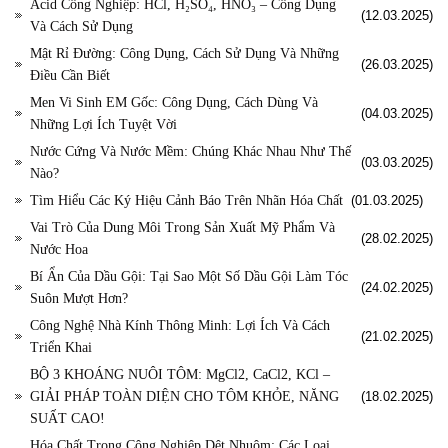
Acid Công Nghiệp: HCl, H₂SO₄, HNO₃ – Công Dụng
(12.03.2025)
Và Cách Sử Dụng
Mật Rỉ Đường: Công Dụng, Cách Sử Dụng Và Những
(26.03.2025)
Điều Cần Biết
Men Vi Sinh EM Gốc: Công Dụng, Cách Dùng Và
(04.03.2025)
Những Lợi Ích Tuyệt Vời
Nước Cứng Và Nước Mềm: Chúng Khác Nhau Như Thế
(03.03.2025)
Nào?
Tìm Hiểu Các Ký Hiệu Cảnh Báo Trên Nhãn Hóa Chất
(01.03.2025)
Vai Trò Của Dung Môi Trong Sản Xuất Mỹ Phẩm Và
(28.02.2025)
Nước Hoa
Bí Ẩn Của Dầu Gội: Tại Sao Một Số Dầu Gội Làm Tóc
(24.02.2025)
Suôn Mượt Hơn?
Công Nghệ Nhà Kính Thông Minh: Lợi Ích Và Cách
(21.02.2025)
Triển Khai
BỘ 3 KHOÁNG NUÔI TÔM: MgCl2, CaCl2, KCl –
GIẢI PHÁP TOÀN DIỆN CHO TÔM KHỎE, NĂNG
(18.02.2025)
SUẤT CAO!
Hóa Chất Trong Công Nghiệp Dệt Nhuộm: Các Loại