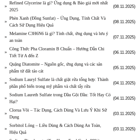
Refined Glycerine là gì? Ứng dụng & Báo giá mới nhất
(08.11.2025)
2025
Phèn Xanh (Đồng Sunfat) – Ứng Dụng, Tính Chất Và
(08.11.2025)
Cách Sử Dụng Hiệu Quả
Melamine C3H6N6 là gì? Tính chất, ứng dụng và lưu ý
(07.11.2025)
an toàn
Công Thức Pha Cloramin B Chuẩn – Hướng Dẫn Chi
(06.11.2025)
Tiết Từ A đến Z
Quặng Diatomite – Nguồn gốc, ứng dụng và các sản
(05.11.2025)
phẩm từ đất tảo cát
Sodium Lauryl Sulfate là chất giặt rửa tổng hợp: Thành
(04.11.2025)
phần phổ biến trong mỹ phẩm và chất tẩy rửa
Sodium Laureth Sulfate trong Dầu Gội Đầu: Tốt Hay Có
(04.11.2025)
Hại?
Clorua Vôi – Tác Dụng, Cách Dùng Và Lưu Ý Khi Sử
(03.11.2025)
Dụng
Sorbitol Lỏng – Liều Dùng & Cách Dùng An Toàn,
(03.11.2025)
Hiệu Quả