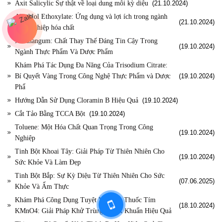
Axit Salicylic Sự thật về loại dung môi kỳ diệu
(21.10.2024)
Alcohlol Ethoxylate: Ứng dụng và lợi ích trong ngành
(21.10.2024)
công nghiệp hóa chất
Xanthangum: Chất Thay Thế Đáng Tin Cậy Trong
(19.10.2024)
Ngành Thực Phẩm Và Dược Phẩm
Khám Phá Tác Dụng Đa Năng Của Trisodium Citrate:
Bí Quyết Vàng Trong Công Nghệ Thực Phẩm và Dược
(19.10.2024)
Phẩ
Hướng Dẫn Sử Dụng Cloramin B Hiệu Quả
(19.10.2024)
Cắt Tảo Bằng TCCA Bột
(19.10.2024)
Toluene: Một Hóa Chất Quan Trọng Trong Công
(19.10.2024)
Nghiệp
Tinh Bột Khoai Tây: Giải Pháp Từ Thiên Nhiên Cho
(19.10.2024)
Sức Khỏe Và Làm Đẹp
Tinh Bột Bắp: Sự Kỳ Diệu Từ Thiên Nhiên Cho Sức
(07.06.2025)
Khỏe Và Ẩm Thực
Khám Phá Công Dụng Tuyệt Vời Của Thuốc Tím
(18.10.2024)
KMnO4: Giải Pháp Khử Trùng và Sát Khuẩn Hiệu Quả