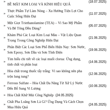
(18.07.2025)
BỀ MẶT KIM LOẠI VÀ KÍNH HIỆU QUẢ
Thực Phẩm Tự Làm Nóng – Xu Hướng Tiện Lợi Cho
(11.07.2025)
Cuộc Sống Hiện Đại
Một Giọt Triethanolamine (TEA) – Vì Sao Mỹ Phẩm
(05.07.2025)
Và Bê Tông Đều Dùng?
Khám Phá Các Loại Kim Loại Màu – Vật Liệu Quan
(21.06.2025)
Trọng Trong Công Nghiệp Hiện Đại
Phân Biệt Các Loại Sơn Phổ Biến Hiện Nay: Sơn Nước,
(19.06.2025)
Sơn Epoxy, Sơn Dầu và Sơn Tĩnh Điện
Tìm hiểu chi tiết về các loại muối clorua: Ứng dụng,
(14.06.2025)
tính chất và phân loại
Hóa chất trong thuốc tẩy trắng: Vì sao không nên pha
(12.06.2025)
trộn lung tung?
Ferrous Sulfate – Hóa Chất Đa Năng Từ Xử Lý Nước
(10.06.2025)
Đến Bổ Sung Vi Lượng
Hóa Chất Khử Mùi Công Nghiệp
(24.05.2025)
Chất Pha Loãng Sơn Là Gì? Ứng Dụng Và Cách Chọn
(24.05.2025)
Mua Hiệu Quả