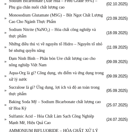
Sodium Bicarbonate (Xue Hua – Feed Grade 99%) –
(02.10.2025)
Phụ gia chăn nuôi chất lượng cao
Monosodium Glutamate (MSG) – Bột Ngọt Chất Lượng
(23.09.2025)
Cao Cho Ngành Thực Phẩm
Sodium Nitrite (NaNO₂) – Hóa chất công nghiệp và
(18.09.2025)
thực phẩm
Những điều thú vị về nguyên tố Hidro – Nguyên tố nhỏ
(11.09.2025)
bé nhưng quyền năng
Đạm Ninh Bình – Phân bón Ure chất lượng cao cho
(09.09.2025)
nông nghiệp Việt Nam
Aqua-Org là gì? Công dụng, ưu điểm và ứng dụng trong
(09.09.2025)
xử lý nước
Sucralose là gì? Ứng dụng, lợi ích và độ an toàn trong
(05.09.2025)
thực phẩm
Baking Soda Mỹ – Sodium Bicarbonate chất lượng cao
(25.07.2025)
từ Hoa Kỳ
Sulfamic Acid – Hóa Chất Làm Sạch Công Nghiệp
(24.07.2025)
Mạnh Mẽ, Hiệu Quả Cao
AMMONIUM BIFLUORIDE – HÓA CHẤT XỬ LÝ