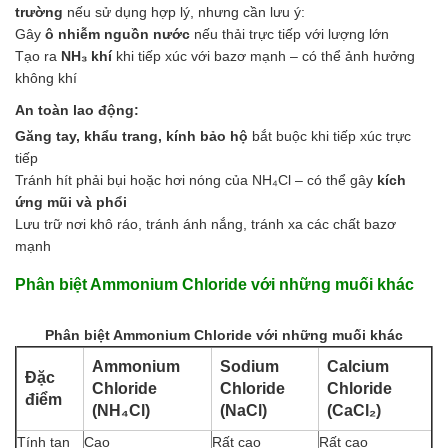
trường
nếu sử dụng hợp lý, nhưng cần lưu ý:
Gây
ô nhiễm nguồn nước
nếu thải trực tiếp với lượng lớn
Tạo ra
NH₃ khí
khi tiếp xúc với bazơ mạnh – có thể ảnh hưởng
không khí
An toàn lao động:
Găng tay, khẩu trang, kính bảo hộ
bắt buộc khi tiếp xúc trực
tiếp
Tránh hít phải bụi hoặc hơi nóng của NH₄Cl – có thể gây
kích
ứng mũi và phổi
Lưu trữ nơi khô ráo, tránh ánh nắng, tránh xa các chất bazơ
mạnh
Phân biệt Ammonium Chloride với những muối khác
Phân biệt Ammonium Chloride với những muối khác
Ammonium
Sodium
Calcium
Đặc
Chloride
Chloride
Chloride
điểm
(NH₄Cl)
(NaCl)
(CaCl₂)
Tính tan
Cao
Rất cao
Rất cao