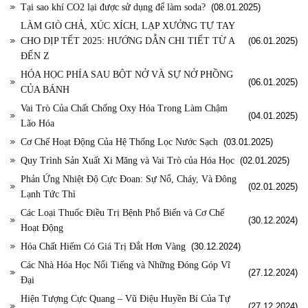
Tại sao khí CO2 lại được sử dụng để làm soda?
(08.01.2025)
LÀM GIÒ CHẢ, XÚC XÍCH, LẠP XƯỞNG TỰ TAY
CHO DỊP TẾT 2025: HƯỚNG DẪN CHI TIẾT TỪ A
(06.01.2025)
ĐẾN Z
HÓA HỌC PHÍA SAU BỘT NỞ VÀ SỰ NỞ PHỒNG
(06.01.2025)
CỦA BÁNH
Vai Trò Của Chất Chống Oxy Hóa Trong Làm Chậm
(04.01.2025)
Lão Hóa
Cơ Chế Hoạt Động Của Hệ Thống Lọc Nước Sạch
(03.01.2025)
Quy Trình Sản Xuất Xi Măng và Vai Trò của Hóa Học
(02.01.2025)
Phản Ứng Nhiệt Độ Cực Đoan: Sự Nổ, Cháy, Và Đông
(02.01.2025)
Lạnh Tức Thì
Các Loại Thuốc Điều Trị Bệnh Phổ Biến và Cơ Chế
(30.12.2024)
Hoạt Động
Hóa Chất Hiếm Có Giá Trị Đắt Hơn Vàng
(30.12.2024)
Các Nhà Hóa Học Nổi Tiếng và Những Đóng Góp Vĩ
(27.12.2024)
Đại
Hiện Tượng Cực Quang – Vũ Điệu Huyền Bí Của Tự
(27.12.2024)