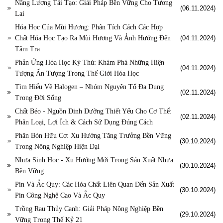
Năng Lượng Tái Tạo: Giải Pháp Bền Vững Cho Tương
(06.11.2024)
Lai
Hóa Học Của Mùi Hương: Phân Tích Cách Các Hợp
Chất Hóa Học Tạo Ra Mùi Hương Và Ảnh Hưởng Đến
(04.11.2024)
Tâm Trạ
Phản Ứng Hóa Học Kỳ Thú: Khám Phá Những Hiện
(04.11.2024)
Tượng Ấn Tượng Trong Thế Giới Hóa Học
Tìm Hiểu Về Halogen – Nhóm Nguyên Tố Đa Dụng
(02.11.2024)
Trong Đời Sống
Chất Béo - Nguồn Dinh Dưỡng Thiết Yếu Cho Cơ Thể:
(02.11.2024)
Phân Loại, Lợi Ích & Cách Sử Dụng Đúng Cách
Phân Bón Hữu Cơ: Xu Hướng Tăng Trưởng Bền Vững
(30.10.2024)
Trong Nông Nghiệp Hiện Đại
Nhựa Sinh Học - Xu Hướng Mới Trong Sản Xuất Nhựa
(30.10.2024)
Bền Vững
Pin Và Ắc Quy: Các Hóa Chất Liên Quan Đến Sản Xuất
(30.10.2024)
Pin Công Nghệ Cao Và Ắc Quy
Trồng Rau Thủy Canh: Giải Pháp Nông Nghiệp Bền
(29.10.2024)
Vững Trong Thế Kỷ 21