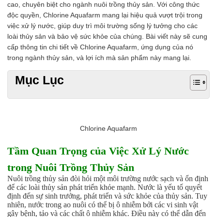
cao, chuyên biệt cho ngành nuôi trồng thủy sản. Với công thức
Chất phụ gia tạo cấu trúc
độc quyền, Chlorine Aquafarm mang lại hiệu quả vượt trội trong
Chất phụ gia bảo quản
việc xử lý nước, giúp duy trì môi trường sống lý tưởng cho các
Chất phụ gia nem giò chả
loài thủy sản và bảo vệ sức khỏe của chúng. Bài viết này sẽ cung
Chất phụ gia bún mì phở
cấp thông tin chi tiết về Chlorine Aquafarm, ứng dụng của nó
Chất phụ gia bánh kẹo kem
trong ngành thủy sản, và lợi ích mà sản phẩm này mang lại.
Chất phụ gia nước giải khát
Chất phụ gia xúc xích
Mục Lục
Chất phụ gia nước mắm
Chất phụ gia rau củ quả
Chất phụ gia thạch rau câu
Chất phụ gia đậu hũ
HÓA CHẤT TẨY RỬA
Chlorine Aquafarm
Tẩy rửa công nghiệp
Tẩy rửa sinh hoạt
Tầm Quan Trọng của Việc Xử Lý Nước
Tẩy rửa ô tô xe máy
trong Nuôi Trồng Thủy Sản
Tẩy cáu cặn đường ống
Tẩy rửa khác
Nuôi trồng thủy sản đòi hỏi một môi trường nước sạch và ổn định
để các loài thủy sản phát triển khỏe mạnh. Nước là yếu tố quyết
HÓA CHẤT THỦY SẢN
định đến sự sinh trưởng, phát triển và sức khỏe của thủy sản. Tuy
Hóa chất xử lý nước
nhiên, nước trong ao nuôi có thể bị ô nhiễm bởi các vi sinh vật
Men đường ruột
gây bệnh, tảo và các chất ô nhiễm khác. Điều này có thể dẫn đến