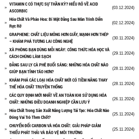
VITAMIN C CÓ THỰC SỰ THẦN KỲ? HIỂU RÕ VỀ ACID
(03.12.2024)
ASCORBIC
Hóa Chất Và Pháo Hoa: Bí Mật Đằng Sau Màn Trình Diễn
(02.12.2024)
Rực Rỡ
GRAPHENE: CHẤT LIỆU MỎNG HƠN GIẤY, MẠNH HƠN THÉP
(30.11.2024)
– KHÁM PHÁ TƯƠNG LAI CÔNG NGHỆ
XÀ PHÒNG BẠN DÙNG MỖI NGÀY: CÔNG THỨC HÓA HỌC VÀ
(29.11.2024)
CÁCH CHÚNG LÀM SẠCH
ĐẰNG SAU LY CÀ PHÊ BUỔI SÁNG: NHỮNG HÓA CHẤT NÀO
(28.11.2024)
GIÚP BẠN TỈNH TÁO HƠN?
KHÁM PHÁ CÁC LOẠI HÓA CHẤT MỚI CÓ TIỀM NĂNG THAY
(28.11.2024)
THẾ HÓA CHẤT TRUYỀN THỐNG
CÁC QUY ĐỊNH MỚI NHẤT VỀ AN TOÀN KHI SỬ DỤNG HÓA
(26.11.2024)
CHẤT: NHỮNG ĐIỀU DOANH NGHIỆP CẦN LƯU Ý
Hóa Chất Trong Sản Xuất Năng Lượng Tái Tạo: Hóa Chất Nào
(25.11.2024)
Đóng Vai Trò Then Chốt?
CHUYỂN ĐỔI CARBON VÀ HÓA CHẤT: GIẢI PHÁP GIẢM
(25.11.2024)
THIỂU PHÁT THẢI VÀ BẢO VỆ MÔI TRƯỜNG