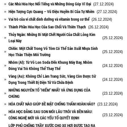
Các Nhà Hóa Học Nổi Tiếng và Những Đóng Góp Vĩ Đại
(27.12.2024)
Hiện Tượng Cực Quang – Vũ Điệu Huyền Bí Của Tự Nhiên
(27.12.2024)
Vai trò của vi chất dinh dưỡng và vitamin trong cơ thể
(26.12.2024)
Thành Phần Hóa Học Của Sao Chổi Và Thiên Thạch
(26.12.2024)
Thủy Ngân: Những Bí Mật Chết Người Của Chất Lỏng Kim
(25.12.2024)
Loại Này
Chitin: Một Chất Trong Vỏ Tôm Có Thể Sản Xuất Nhựa Sinh
(25.12.2024)
Học Thân Thiện Môi Trường
Nhôm (Al): Từ Vỏ Lon Soda Đến Khung Máy Bay, Nhôm
(24.12.2024)
Đóng Vai Trò Không Thể Thay Thế
Vàng (Au): Không Chỉ Làm Trang Sức, Vàng Còn Được Sử
(24.12.2024)
Dụng Trong Thiết Bị Điện Tử Và Chữa Bệnh
NHỮNG NGUYÊN TỐ "HIẾM" NHẤT VÀ ỨNG DỤNG CỦA
(23.12.2024)
CHÚNG
HÓA CHẤT NÀO GIÚP BỀ MẶT CHỐNG THẤM HOÀN HẢO?
(23.12.2024)
HÓA HỌC ĐẰNG SAU SON MÔI LÂU TRÔI VÀ BỀN MÀU:
(23.12.2024)
CÔNG NGHỆ MỚI VÀ CÁC YẾU TỐ QUYẾT ĐỊNH
LỚP PHỦ CHỐNG TRẦY XƯỚC CHO XE HƠI ĐƯỢC TẠO RA