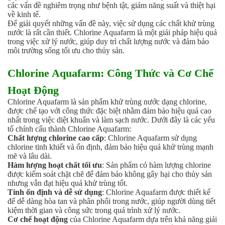
Men vi sinh EM gốc
các vấn đề nghiêm trọng như bệnh tật, giảm năng suất và thiệt hại
về kinh tế.
Bổ sung khoáng chất
Để giải quyết những vấn đề này, việc sử dụng các chất khử trùng
Bổ gan và giải độc gan
nước là rất cần thiết. Chlorine Aquafarm là một giải pháp hiệu quả
Phòng và trị bệnh
trong việc xử lý nước, giúp duy trì chất lượng nước và đảm bảo
Bổ sung dinh dưỡng tăng trọng
môi trường sống tối ưu cho thủy sản.
Hấp thụ khí độc Yucca
HÓA CHẤT XỬ LÝ NƯỚC
Chlorine Aquafarm: Công Thức và Cơ Chế
Xử lý nước hồ bơi
Hoạt Động
Xử lý nước sinh hoạt
Chlorine Aquafarm là sản phẩm khử trùng nước dạng chlorine,
Xử lý nước thải
được chế tạo với công thức đặc biệt nhằm đảm bảo hiệu quả cao
Xử lý nước giếng khoan
nhất trong việc diệt khuẩn và làm sạch nước. Dưới đây là các yếu
Xử lý nước khác
tố chính cấu thành Chlorine Aquafarm:
DUNG MÔI CÔNG NGHIỆP
Chất lượng chlorine cao cấp
: Chlorine Aquafarm sử dụng
chlorine tinh khiết và ổn định, đảm bảo hiệu quả khử trùng mạnh
Pha sơn nước
mẽ và lâu dài.
Pha sơn epoxy
Hàm lượng hoạt chất tối ưu
: Sản phẩm có hàm lượng chlorine
Pha sơn dầu
được kiểm soát chặt chẽ để đảm bảo không gây hại cho thủy sản
Pha sơn tĩnh điện
nhưng vẫn đạt hiệu quả khử trùng tốt.
Dung môi khác
Tính ổn định và dễ sử dụng
: Chlorine Aquafarm được thiết kế
để dễ dàng hòa tan và phân phối trong nước, giúp người dùng tiết
HƯƠNG LIỆU TINH DẦU
kiệm thời gian và công sức trong quá trình xử lý nước.
HÓA CHẤT CÔNG NGHIỆP
Cơ chế hoạt động
của Chlorine Aquafarm dựa trên khả năng giải