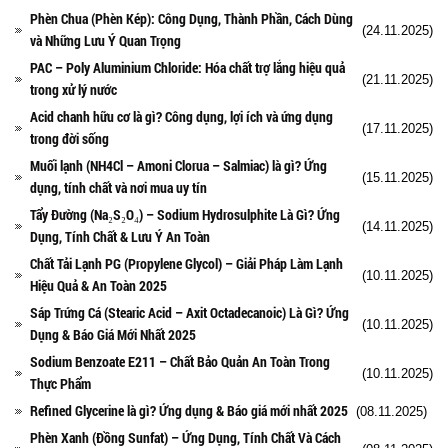
Phèn Chua (Phèn Kép): Công Dụng, Thành Phần, Cách Dùng
(24.11.2025)
và Những Lưu Ý Quan Trọng
PAC – Poly Aluminium Chloride: Hóa chất trợ lắng hiệu quả
(21.11.2025)
trong xử lý nước
Acid chanh hữu cơ là gì? Công dụng, lợi ích và ứng dụng
(17.11.2025)
trong đời sống
Muối lạnh (NH4Cl – Amoni Clorua – Salmiac) là gì? Ứng
(15.11.2025)
dụng, tính chất và nơi mua uy tín
Tẩy Đường (Na₂S₂O₄) – Sodium Hydrosulphite Là Gì? Ứng
(14.11.2025)
Dụng, Tính Chất & Lưu Ý An Toàn
Chất Tải Lạnh PG (Propylene Glycol) – Giải Pháp Làm Lạnh
(10.11.2025)
Hiệu Quả & An Toàn 2025
Sáp Trứng Cá (Stearic Acid – Axit Octadecanoic) Là Gì? Ứng
(10.11.2025)
Dụng & Báo Giá Mới Nhất 2025
Sodium Benzoate E211 – Chất Bảo Quản An Toàn Trong
(10.11.2025)
Thực Phẩm
Refined Glycerine là gì? Ứng dụng & Báo giá mới nhất 2025
(08.11.2025)
Phèn Xanh (Đồng Sunfat) – Ứng Dụng, Tính Chất Và Cách