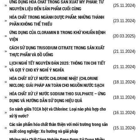
ỨNG DỤNG HÓA CHẤT TRONG SẢN XUẤT MỸ PHẨM: TỪ
(25.11.2024)
NGUYÊN LIỆU ĐẾN SẢN PHẨM CUỐI CÙNG
HÓA CHẤT TRONG NGÀNH DƯỢC PHẨM: NHỮNG THÀNH
(23.11.2024)
PHẦN KHÔNG THỂ THIẾU
ỨNG DỤNG CỦA CLORAMIN B TRONG KHỬ KHUẨN BỆNH
(20.03.2025)
VIỆN
CÁCH SỬ DỤNG TRISODIUM CITRATE TRONG SẢN XUẤT
(21.11.2024)
THỰC PHẨM VÀ ĐỒ UỐNG
LỊCH NGHỈ TẾT NGUYÊN ĐÁN 2025: THÔNG TIN CHI TIẾT
(21.11.2024)
VÀ GỢI Ý CHO KỲ NGHỈ Ý NGHĨA
HÓA CHẤT XỬ LÝ NƯỚC CHLORINE NHẬT (CHLORINE
(18.11.2024)
NICLON): GIẢI PHÁP AN TOÀN CHO NGUỒN NƯỚC SẠCH
HÓA CHẤT XỬ LÝ NƯỚC SODIUM THIO SULPHATE – ỨNG
(18.11.2024)
DỤNG VÀ HƯỚNG DẪN SỬ DỤNG HIỆU QUẢ
So sánh giữa TCCA bột và Chlorine: Loại nào phù hợp cho
(16.11.2024)
xử lý nước?
Các sản phẩm hóa chất thân thiện với môi trường trong sản
(15.11.2024)
xuất công nghiệp: Xu hướng và giải pháp
Những Hóa Chất Công Nghiệp Đang Được Sử Dụng Nhiều