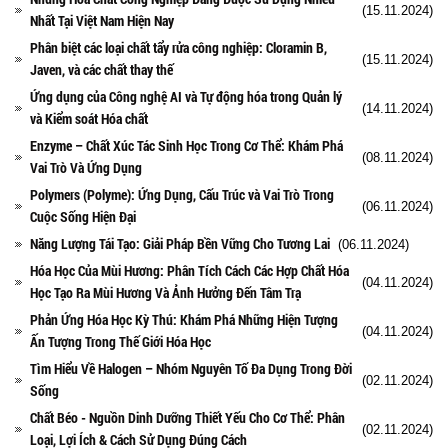
(15.11.2024)
Nhất Tại Việt Nam Hiện Nay
Phân biệt các loại chất tẩy rửa công nghiệp: Cloramin B,
(15.11.2024)
Javen, và các chất thay thế
Ứng dụng của Công nghệ AI và Tự động hóa trong Quản lý
(14.11.2024)
và Kiểm soát Hóa chất
Enzyme – Chất Xúc Tác Sinh Học Trong Cơ Thể: Khám Phá
(08.11.2024)
Vai Trò Và Ứng Dụng
Polymers (Polyme): Ứng Dụng, Cấu Trúc và Vai Trò Trong
(06.11.2024)
Cuộc Sống Hiện Đại
Năng Lượng Tái Tạo: Giải Pháp Bền Vững Cho Tương Lai
(06.11.2024)
Hóa Học Của Mùi Hương: Phân Tích Cách Các Hợp Chất Hóa
(04.11.2024)
Học Tạo Ra Mùi Hương Và Ảnh Hưởng Đến Tâm Trạ
Phản Ứng Hóa Học Kỳ Thú: Khám Phá Những Hiện Tượng
(04.11.2024)
Ấn Tượng Trong Thế Giới Hóa Học
Tìm Hiểu Về Halogen – Nhóm Nguyên Tố Đa Dụng Trong Đời
(02.11.2024)
Sống
Chất Béo - Nguồn Dinh Dưỡng Thiết Yếu Cho Cơ Thể: Phân
(02.11.2024)
Loại, Lợi Ích & Cách Sử Dụng Đúng Cách