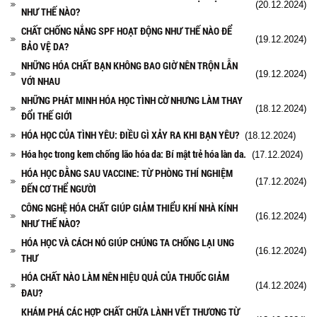
(20.12.2024)
NHƯ THẾ NÀO?
CHẤT CHỐNG NẮNG SPF HOẠT ĐỘNG NHƯ THẾ NÀO ĐỂ
(19.12.2024)
BẢO VỆ DA?
NHỮNG HÓA CHẤT BẠN KHÔNG BAO GIỜ NÊN TRỘN LẪN
(19.12.2024)
VỚI NHAU
NHỮNG PHÁT MINH HÓA HỌC TÌNH CỜ NHƯNG LÀM THAY
(18.12.2024)
ĐỔI THẾ GIỚI
HÓA HỌC CỦA TÌNH YÊU: ĐIỀU GÌ XẢY RA KHI BẠN YÊU?
(18.12.2024)
Hóa học trong kem chống lão hóa da: Bí mật trẻ hóa làn da.
(17.12.2024)
HÓA HỌC ĐẰNG SAU VACCINE: TỪ PHÒNG THÍ NGHIỆM
(17.12.2024)
ĐẾN CƠ THỂ NGƯỜI
CÔNG NGHỆ HÓA CHẤT GIÚP GIẢM THIỂU KHÍ NHÀ KÍNH
(16.12.2024)
NHƯ THẾ NÀO?
HÓA HỌC VÀ CÁCH NÓ GIÚP CHÚNG TA CHỐNG LẠI UNG
(16.12.2024)
THƯ
HÓA CHẤT NÀO LÀM NÊN HIỆU QUẢ CỦA THUỐC GIẢM
(14.12.2024)
ĐAU?
KHÁM PHÁ CÁC HỢP CHẤT CHỮA LÀNH VẾT THƯƠNG TỪ