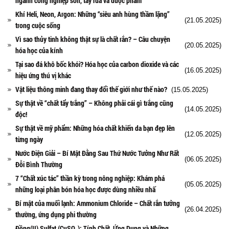
ngành công nghiệp sơn, tẩy rửa và dược phẩm
Khí Heli, Neon, Argon: Những “siêu anh hùng thầm lặng”
(21.05.2025)
trong cuộc sống
Vì sao thủy tinh không thật sự là chất rắn? – Câu chuyện
(20.05.2025)
hóa học của kính
Tại sao đá khô bốc khói? Hóa học của carbon dioxide và các
(16.05.2025)
hiệu ứng thú vị khác
Vật liệu thông minh đang thay đổi thế giới như thế nào?
(15.05.2025)
Sự thật về “chất tẩy trắng” – Không phải cái gì trắng cũng
(14.05.2025)
độc!
Sự thật về mỹ phẩm: Những hóa chất khiến da bạn đẹp lên
(12.05.2025)
từng ngày
Nước Điện Giải – Bí Mật Đằng Sau Thứ Nước Tưởng Như Rất
(06.05.2025)
Đỗi Bình Thường
7 “Chất xúc tác” thần kỳ trong nông nghiệp: Khám phá
(05.05.2025)
những loại phân bón hóa học được dùng nhiều nhấ
Bí mật của muối lạnh: Ammonium Chloride – Chất rắn tưởng
(26.04.2025)
thường, ứng dụng phi thường
Đồng(II) Sulfat (CuSO₄): Tính Chất, Ứng Dụng và Những