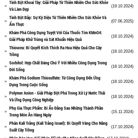
Tinh Bột Khoai Tây: Giải Pháp Từ Thiên Nhiên Cho Sức Khỏe
(19.10.2024)
Và Làm Đẹp
Tinh Bột Bắp: Sự Kỳ Diệu Từ Thiên Nhiên Cho Sức Khỏe Và
(07.06.2025)
Ẩm Thực
Khám Phá Công Dụng Tuyệt Vời Của Thuốc Tím KMnO4:
(18.10.2024)
Giải Pháp Khử Trùng và Sát Khuẩn Hiệu Quả
Thiourea: Bí Quyết Kích Thích Ra Hoa Hiệu Quả Cho Cây
(18.10.2024)
Trồng
Sorbitol: Hợp Chất Đáng Chú Ý Với Nhiều Công Dụng Trong
(18.10.2024)
Đời Sống
Khám Phá Sodium Thiosulfate: Từ Công Dụng Đến Ứng
(18.10.2024)
Dụng Trong Cuộc Sống
Polymer Anion - Giải Pháp Đột Phá Trong Xử Lý Nước Thải
(18.10.2024)
Và Ứng Dụng Công Nghiệp
Phụ Gia Thực Phẩm: Bí Ẩn Đằng Sau Những Thành Phần
(15.11.2024)
Trong Món Ăn Hàng Ngày
Phân Kali Trắng (Kali Trắng Israel): Bí Quyết Vàng Cho Năng
(17.10.2024)
Suất Cây Trồng