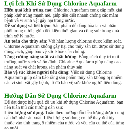
Lợi Ích Khi Sử Dụng Chlorine Aquafarm
Hóa chất khác
Hiệu quả khử trùng cao
: Chlorine Aquafarm cung cấp một giải
Giới Thiệu
pháp khử trùng mạnh mẽ, giúp tiêu diệt nhanh chóng các mầm
Đối tác
bệnh và vi sinh vật gây hại trong nước.
Quy trình sản xuất
Dễ sử dụng và tiết kiệm
: Sản phẩm dễ dàng hòa tan và phân
Tin tức
phối trong nước, giúp tiết kiệm thời gian và công sức trong quá
VMC GROUP
trình xử lý nước.
An toàn cho thủy sản
: Với hàm lượng chlorine được kiểm soát,
Ngành Hóa Chất
Chlorine Aquafarm không gây hại cho thủy sản khi được sử dụng
Tẩy Rửa Diệt Khuẩn
đúng cách, giúp bảo vệ sức khỏe của chúng.
Ngành Thực Phẩm
Tăng cường năng suất và chất lượng
: Bằng cách duy trì môi
Ngành Nông Nghiệp
trường nước sạch và ổn định, Chlorine Aquafarm giúp nâng cao
năng suất và chất lượng sản phẩm thủy sản.
Ngành Thủy Sản
Bảo vệ sức khỏe người tiêu dùng
: Việc sử dụng Chlorine
Ngành Môi Trường
Aquafarm giúp đảm bảo rằng sản phẩm thủy sản không bị nhiễm
Ngành Nhựa
các vi sinh vật gây bệnh, từ đó bảo vệ sức khỏe người tiêu dùng.
Ngành Xây Dựng
Ngành Cao Su
Hướng Dẫn Sử Dụng Chlorine Aquafarm
Ngành Xi Mạ
Để đạt được hiệu quả tối ưu khi sử dụng Chlorine Aquafarm, bạn
Ngành Thủy Tinh
nên tuân thủ các hướng dẫn sau:
Ngành Dệt Nhuộm
Liều lượng sử dụng
: Tuân theo hướng dẫn liều lượng được cung
cấp bởi nhà sản xuất. Liều lượng sử dụng có thể thay đổi tùy
Ngành Sơn
thuộc vào tình trạng ô nhiễm của nước và yêu cầu cụ thể của từng
Ngành In Ấn Bao Bì
ao nuôi.