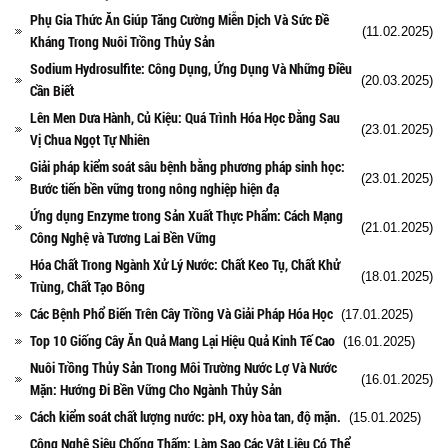
Phụ Gia Thức Ăn Giúp Tăng Cường Miễn Dịch Và Sức Đề
(11.02.2025)
Kháng Trong Nuôi Trồng Thủy Sản
Sodium Hydrosulfite: Công Dụng, Ứng Dụng Và Những Điều
(20.03.2025)
Cần Biết
Lên Men Dưa Hành, Củ Kiệu: Quá Trình Hóa Học Đằng Sau
(23.01.2025)
Vị Chua Ngọt Tự Nhiên
Giải pháp kiểm soát sâu bệnh bằng phương pháp sinh học:
(23.01.2025)
Bước tiến bền vững trong nông nghiệp hiện đạ
Ứng dụng Enzyme trong Sản Xuất Thực Phẩm: Cách Mạng
(21.01.2025)
Công Nghệ và Tương Lai Bền Vững
Hóa Chất Trong Ngành Xử Lý Nước: Chất Keo Tụ, Chất Khử
(18.01.2025)
Trùng, Chất Tạo Bông
Các Bệnh Phổ Biến Trên Cây Trồng Và Giải Pháp Hóa Học
(17.01.2025)
Top 10 Giống Cây Ăn Quả Mang Lại Hiệu Quả Kinh Tế Cao
(16.01.2025)
Nuôi Trồng Thủy Sản Trong Môi Trường Nước Lợ Và Nước
(16.01.2025)
Mặn: Hướng Đi Bền Vững Cho Ngành Thủy Sản
Cách kiểm soát chất lượng nước: pH, oxy hòa tan, độ mặn.
(15.01.2025)
Công Nghệ Siêu Chống Thấm: Làm Sao Các Vật Liệu Có Thể