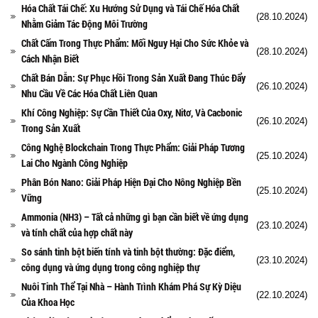
Hóa Chất Tái Chế: Xu Hướng Sử Dụng và Tái Chế Hóa Chất
(28.10.2024)
Nhằm Giảm Tác Động Môi Trường
Chất Cấm Trong Thực Phẩm: Mối Nguy Hại Cho Sức Khỏe và
(28.10.2024)
Cách Nhận Biết
Chất Bán Dẫn: Sự Phục Hồi Trong Sản Xuất Đang Thúc Đẩy
(26.10.2024)
Nhu Cầu Về Các Hóa Chất Liên Quan
Khí Công Nghiệp: Sự Cần Thiết Của Oxy, Nitơ, Và Cacbonic
(26.10.2024)
Trong Sản Xuất
Công Nghệ Blockchain Trong Thực Phẩm: Giải Pháp Tương
(25.10.2024)
Lai Cho Ngành Công Nghiệp
Phân Bón Nano: Giải Pháp Hiện Đại Cho Nông Nghiệp Bền
(25.10.2024)
Vững
Ammonia (NH3) – Tất cả những gì bạn cần biết về ứng dụng
(23.10.2024)
và tính chất của hợp chất này
So sánh tinh bột biến tính và tinh bột thường: Đặc điểm,
(23.10.2024)
công dụng và ứng dụng trong công nghiệp thự
Nuôi Tinh Thể Tại Nhà – Hành Trình Khám Phá Sự Kỳ Diệu
(22.10.2024)
Của Khoa Học