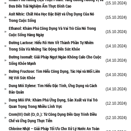
(15.10.2024)
Đưa Đến Trải Nghiệm Ẩm Thực Đỉnh Cao
Axit Nitric: Chất Hóa Học Đặc Biệt và Ứng Dụng Của Nó
(15.10.2024)
Trong Cuộc Sống
Ethanol: Khám Phá Công Dụng Và Vai Trò Của Nó Trong
(15.10.2024)
Cuộc Sống Hàng Ngày
Đường Lactose: Hiểu Rõ Hơn Về Thành Phần Tự Nhiên
(14.10.2024)
Trong Sữa Và Những Tác Động Đến Sức Khỏe
Đường Isomalt: Giải Pháp Ngọt Ngào Không Calo Cho Cuộc
(14.10.2024)
Sống Khỏe Mạnh
Đường Fructose: Tìm Hiểu Công Dụng, Tác Hại và Mối Liên
(14.10.2024)
Hệ Với Sức Khỏe
Dung Môi Xylene: Tìm Hiểu Đặc Tính, Ứng Dụng và Cách
(14.10.2024)
Bảo Quản
Dung Môi IPA: Khám Phá Ứng Dụng, Sản Xuất và Vai Trò
(12.10.2024)
Quan Trọng Trong Nhiều Lĩnh Vực
Crom(III) Oxit (Cr₂O₃): Từ Công Dụng Đến Quy Trình Điều
(12.10.2024)
Chế và Ứng Dụng Thực Tiễn
Chlorine Nhật – Giải Pháp Tối Ưu Cho Xử Lý Nước An Toàn