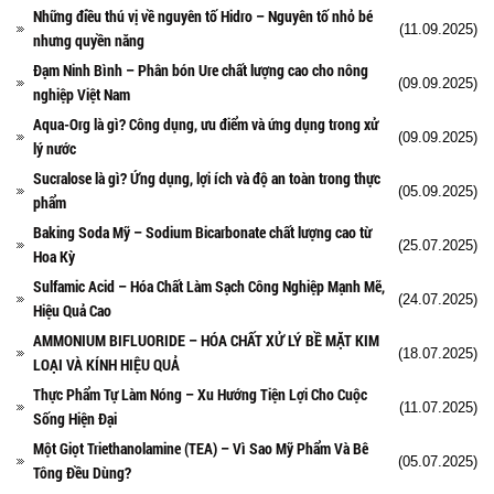
Những điều thú vị về nguyên tố Hidro – Nguyên tố nhỏ bé
(11.09.2025)
nhưng quyền năng
Đạm Ninh Bình – Phân bón Ure chất lượng cao cho nông
(09.09.2025)
nghiệp Việt Nam
Aqua-Org là gì? Công dụng, ưu điểm và ứng dụng trong xử
(09.09.2025)
lý nước
Sucralose là gì? Ứng dụng, lợi ích và độ an toàn trong thực
(05.09.2025)
phẩm
Baking Soda Mỹ – Sodium Bicarbonate chất lượng cao từ
(25.07.2025)
Hoa Kỳ
Sulfamic Acid – Hóa Chất Làm Sạch Công Nghiệp Mạnh Mẽ,
(24.07.2025)
Hiệu Quả Cao
AMMONIUM BIFLUORIDE – HÓA CHẤT XỬ LÝ BỀ MẶT KIM
(18.07.2025)
LOẠI VÀ KÍNH HIỆU QUẢ
Thực Phẩm Tự Làm Nóng – Xu Hướng Tiện Lợi Cho Cuộc
(11.07.2025)
Sống Hiện Đại
Một Giọt Triethanolamine (TEA) – Vì Sao Mỹ Phẩm Và Bê
(05.07.2025)
Tông Đều Dùng?