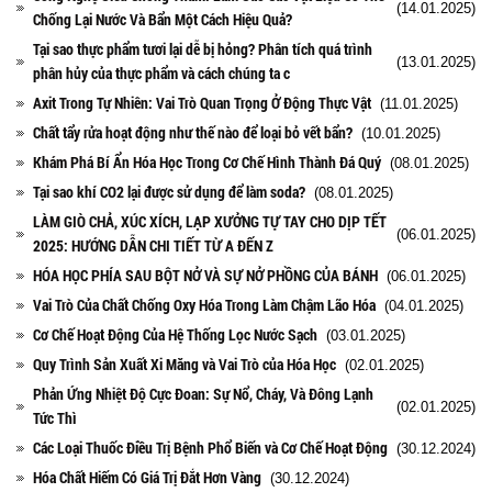
(14.01.2025)
Chống Lại Nước Và Bẩn Một Cách Hiệu Quả?
Tại sao thực phẩm tươi lại dễ bị hỏng? Phân tích quá trình
(13.01.2025)
phân hủy của thực phẩm và cách chúng ta c
Axit Trong Tự Nhiên: Vai Trò Quan Trọng Ở Động Thực Vật
(11.01.2025)
Chất tẩy rửa hoạt động như thế nào để loại bỏ vết bẩn?
(10.01.2025)
Khám Phá Bí Ẩn Hóa Học Trong Cơ Chế Hình Thành Đá Quý
(08.01.2025)
Tại sao khí CO2 lại được sử dụng để làm soda?
(08.01.2025)
LÀM GIÒ CHẢ, XÚC XÍCH, LẠP XƯỞNG TỰ TAY CHO DỊP TẾT
(06.01.2025)
2025: HƯỚNG DẪN CHI TIẾT TỪ A ĐẾN Z
HÓA HỌC PHÍA SAU BỘT NỞ VÀ SỰ NỞ PHỒNG CỦA BÁNH
(06.01.2025)
Vai Trò Của Chất Chống Oxy Hóa Trong Làm Chậm Lão Hóa
(04.01.2025)
Cơ Chế Hoạt Động Của Hệ Thống Lọc Nước Sạch
(03.01.2025)
Quy Trình Sản Xuất Xi Măng và Vai Trò của Hóa Học
(02.01.2025)
Phản Ứng Nhiệt Độ Cực Đoan: Sự Nổ, Cháy, Và Đông Lạnh
(02.01.2025)
Tức Thì
Các Loại Thuốc Điều Trị Bệnh Phổ Biến và Cơ Chế Hoạt Động
(30.12.2024)
Hóa Chất Hiếm Có Giá Trị Đắt Hơn Vàng
(30.12.2024)