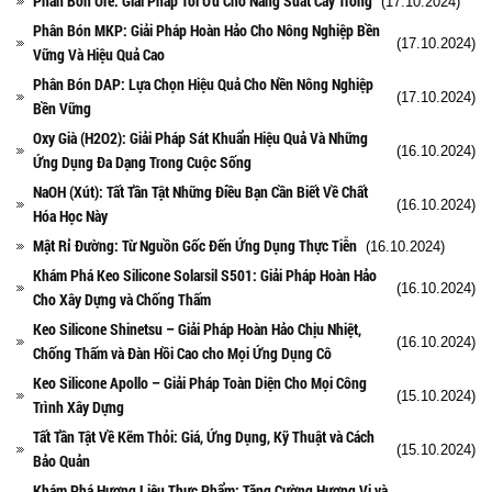
Phân Bón Ure: Giải Pháp Tối Ưu Cho Năng Suất Cây Trồng
(17.10.2024)
Phân Bón MKP: Giải Pháp Hoàn Hảo Cho Nông Nghiệp Bền
(17.10.2024)
Vững Và Hiệu Quả Cao
Phân Bón DAP: Lựa Chọn Hiệu Quả Cho Nền Nông Nghiệp
(17.10.2024)
Bền Vững
Oxy Già (H2O2): Giải Pháp Sát Khuẩn Hiệu Quả Và Những
(16.10.2024)
Ứng Dụng Đa Dạng Trong Cuộc Sống
NaOH (Xút): Tất Tần Tật Những Điều Bạn Cần Biết Về Chất
(16.10.2024)
Hóa Học Này
Mật Rỉ Đường: Từ Nguồn Gốc Đến Ứng Dụng Thực Tiễn
(16.10.2024)
Khám Phá Keo Silicone Solarsil S501: Giải Pháp Hoàn Hảo
(16.10.2024)
Cho Xây Dựng và Chống Thấm
Keo Silicone Shinetsu – Giải Pháp Hoàn Hảo Chịu Nhiệt,
(16.10.2024)
Chống Thấm và Đàn Hồi Cao cho Mọi Ứng Dụng Cô
Keo Silicone Apollo – Giải Pháp Toàn Diện Cho Mọi Công
(15.10.2024)
Trình Xây Dựng
Tất Tần Tật Về Kẽm Thỏi: Giá, Ứng Dụng, Kỹ Thuật và Cách
(15.10.2024)
Bảo Quản
Khám Phá Hương Liệu Thực Phẩm: Tăng Cường Hương Vị và