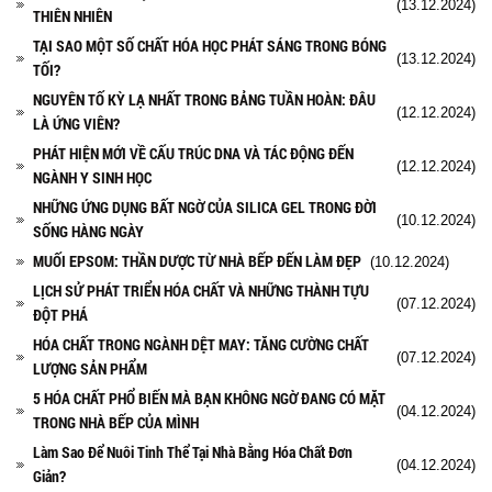
(13.12.2024)
THIÊN NHIÊN
TẠI SAO MỘT SỐ CHẤT HÓA HỌC PHÁT SÁNG TRONG BÓNG
(13.12.2024)
TỐI?
NGUYÊN TỐ KỲ LẠ NHẤT TRONG BẢNG TUẦN HOÀN: ĐÂU
(12.12.2024)
LÀ ỨNG VIÊN?
PHÁT HIỆN MỚI VỀ CẤU TRÚC DNA VÀ TÁC ĐỘNG ĐẾN
(12.12.2024)
NGÀNH Y SINH HỌC
NHỮNG ỨNG DỤNG BẤT NGỜ CỦA SILICA GEL TRONG ĐỜI
(10.12.2024)
SỐNG HÀNG NGÀY
MUỐI EPSOM: THẦN DƯỢC TỪ NHÀ BẾP ĐẾN LÀM ĐẸP
(10.12.2024)
LỊCH SỬ PHÁT TRIỂN HÓA CHẤT VÀ NHỮNG THÀNH TỰU
(07.12.2024)
ĐỘT PHÁ
HÓA CHẤT TRONG NGÀNH DỆT MAY: TĂNG CƯỜNG CHẤT
(07.12.2024)
LƯỢNG SẢN PHẨM
5 HÓA CHẤT PHỔ BIẾN MÀ BẠN KHÔNG NGỜ ĐANG CÓ MẶT
(04.12.2024)
TRONG NHÀ BẾP CỦA MÌNH
Làm Sao Để Nuôi Tinh Thể Tại Nhà Bằng Hóa Chất Đơn
(04.12.2024)
Giản?