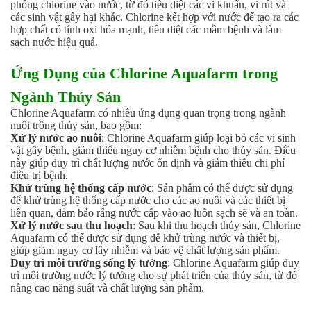
Axit
phóng chlorine vào nước, từ đó tiêu diệt các vi khuẩn, vi rút và
Hóa chất khác
các sinh vật gây hại khác. Chlorine kết hợp với nước để tạo ra các
hợp chất có tính oxi hóa mạnh, tiêu diệt các mầm bệnh và làm
Kiềm
sạch nước hiệu quả.
Muối
Kim loại màu
Ứng Dụng của Chlorine Aquafarm trong
Oxit kim loại
HÓA CHẤT THÍ NGHIỆM
Ngành Thủy Sản
Hóa chất thí nghiệm
Chlorine Aquafarm có nhiều ứng dụng quan trọng trong ngành
Thiết bị phòng thí nghiệm
nuôi trồng thủy sản, bao gồm:
HÓA CHẤT NÔNG NGHIỆP
Xử lý nước ao nuôi
: Chlorine Aquafarm giúp loại bỏ các vi sinh
vật gây bệnh, giảm thiểu nguy cơ nhiễm bệnh cho thủy sản. Điều
Nguyên liệu phân bón
này giúp duy trì chất lượng nước ổn định và giảm thiểu chi phí
Chế phẩm sinh học
điều trị bệnh.
Nguyên liệu chăn nuôi
Khử trùng hệ thống cấp nước
: Sản phẩm có thể được sử dụng
HÓA CHẤT XÂY DỰNG
để khử trùng hệ thống cấp nước cho các ao nuôi và các thiết bị
liên quan, đảm bảo rằng nước cấp vào ao luôn sạch sẽ và an toàn.
Chống thấm sika
Xử lý nước sau thu hoạch
: Sau khi thu hoạch thủy sản, Chlorine
Silicone Dow Corning
Aquafarm có thể được sử dụng để khử trùng nước và thiết bị,
Silicone KCC
giúp giảm nguy cơ lây nhiễm và bảo vệ chất lượng sản phẩm.
Silicone Apollo
Duy trì môi trường sống lý tưởng
: Chlorine Aquafarm giúp duy
Silicone Kingbond
trì môi trường nước lý tưởng cho sự phát triển của thủy sản, từ đó
nâng cao năng suất và chất lượng sản phẩm.
Silicone Shinetsu
Keo Silicone