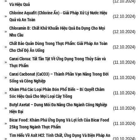
(12.10.2024)
Và Hiệu Quả
Chlorine Aquafit (Chlorine Ấn) - Giải Pháp Xử Lý Nước Hiệu
(12.10.2024)
Quả và An Toàn
Chloramin B: Chất Khử Khuẩn Hiệu Quả Đa Dụng Cho Mọi
(12.10.2024)
Nhu Cầu
Chất Bảo Quản Dùng Trong Thực Phẩm: Giải Pháp An Toàn
(12.10.2024)
Cho Chế Độ Ăn Uống
Canxi Clorua: Tất Tần Tật Về Ứng Dụng Trong Thủy Sản và
(11.10.2024)
Thực Phẩm
Canxi Cacbonat (CaCO3) – Thành Phần Vạn Năng Trong Đời
(11.10.2024)
Sống và Công Nghiệp
Khám Phá Các Loại Phân Bón Phổ Biến – Bí Quyết Chăm
(11.10.2024)
Sóc Hiệu Quả Cho Mọi Loại Cây Trồng
Butyl Axetat – Dung Môi Đa Năng Cho Ngành Công Nghiệp
(11.10.2024)
Hiện Đại
Bicar Food: Khám Phá Ứng Dụng Và Lợi Ích Của Bicar Food
(11.10.2024)
25kg Trong Ngành Thực Phẩm
Tìm Hiểu Về Axit HCl: Tính Chất, Ứng Dụng Và Biện Pháp An
(10.10.2024)