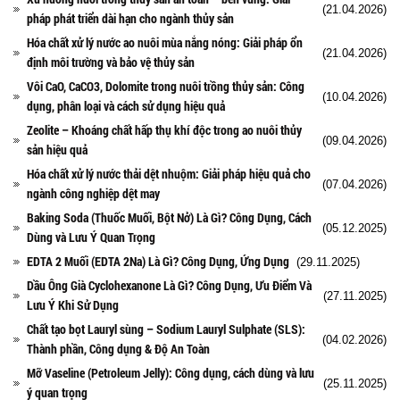
(21.04.2026)
pháp phát triển dài hạn cho ngành thủy sản
Hóa chất xử lý nước ao nuôi mùa nắng nóng: Giải pháp ổn
(21.04.2026)
định môi trường và bảo vệ thủy sản
Vôi CaO, CaCO3, Dolomite trong nuôi trồng thủy sản: Công
(10.04.2026)
dụng, phân loại và cách sử dụng hiệu quả
Zeolite – Khoáng chất hấp thụ khí độc trong ao nuôi thủy
(09.04.2026)
sản hiệu quả
Hóa chất xử lý nước thải dệt nhuộm: Giải pháp hiệu quả cho
(07.04.2026)
ngành công nghiệp dệt may
Baking Soda (Thuốc Muối, Bột Nở) Là Gì? Công Dụng, Cách
(05.12.2025)
Dùng và Lưu Ý Quan Trọng
EDTA 2 Muối (EDTA 2Na) Là Gì? Công Dụng, Ứng Dụng
(29.11.2025)
Dầu Ông Già Cyclohexanone Là Gì? Công Dụng, Ưu Điểm Và
(27.11.2025)
Lưu Ý Khi Sử Dụng
Chất tạo bọt Lauryl sùng – Sodium Lauryl Sulphate (SLS):
(04.02.2026)
Thành phần, Công dụng & Độ An Toàn
Mỡ Vaseline (Petroleum Jelly): Công dụng, cách dùng và lưu
(25.11.2025)
ý quan trọng