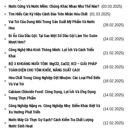
Nước Cứng Và Nước Mềm: Chúng Khác Nhau Như Thế Nào?
(03.03.2025)
Tìm Hiểu Các Ký Hiệu Cảnh Báo Trên Nhãn Hóa Chất
(01.03.2025)
Vai Trò Của Dung Môi Trong Sản Xuất Mỹ Phẩm Và Nước
(28.02.2025)
Hoa
Bí Ẩn Của Dầu Gội: Tại Sao Một Số Dầu Gội Làm Tóc Suôn
(24.02.2025)
Mượt Hơn?
Công Nghệ Nhà Kính Thông Minh: Lợi Ích Và Cách Triển
(21.02.2025)
Khai
BỘ 3 KHOÁNG NUÔI TÔM: MgCl2, CaCl2, KCl – GIẢI PHÁP
(18.02.2025)
TOÀN DIỆN CHO TÔM KHỎE, NĂNG SUẤT CAO!
Hóa Chất Trong Công Nghiệp Dệt Nhuộm: Các Loại Phổ Biến
(18.02.2025)
Và Vai Trò
Calcium Chloride Food: Công Dụng, Lợi Ích Và Ứng Dụng
(14.02.2025)
Trong Thực Phẩm
Công Nghiệp Nặng vs. Công Nghiệp Nhẹ: Điểm Khác Biệt Và
(14.02.2025)
Xu Hướng Phát Triển
Nước Máy Có Thực Sự Sạch? Cách Kiểm Tra Chất Lượng
(12.02.2025)
Nước Sinh Hoạt