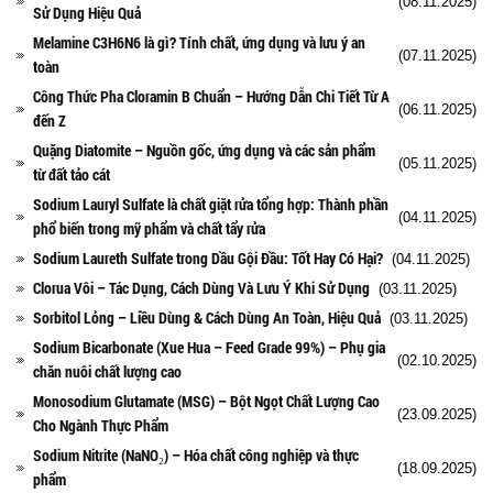
(08.11.2025)
Sử Dụng Hiệu Quả
Melamine C3H6N6 là gì? Tính chất, ứng dụng và lưu ý an
(07.11.2025)
toàn
Công Thức Pha Cloramin B Chuẩn – Hướng Dẫn Chi Tiết Từ A
(06.11.2025)
đến Z
Quặng Diatomite – Nguồn gốc, ứng dụng và các sản phẩm
(05.11.2025)
từ đất tảo cát
Sodium Lauryl Sulfate là chất giặt rửa tổng hợp: Thành phần
(04.11.2025)
phổ biến trong mỹ phẩm và chất tẩy rửa
Sodium Laureth Sulfate trong Dầu Gội Đầu: Tốt Hay Có Hại?
(04.11.2025)
Clorua Vôi – Tác Dụng, Cách Dùng Và Lưu Ý Khi Sử Dụng
(03.11.2025)
Sorbitol Lỏng – Liều Dùng & Cách Dùng An Toàn, Hiệu Quả
(03.11.2025)
Sodium Bicarbonate (Xue Hua – Feed Grade 99%) – Phụ gia
(02.10.2025)
chăn nuôi chất lượng cao
Monosodium Glutamate (MSG) – Bột Ngọt Chất Lượng Cao
(23.09.2025)
Cho Ngành Thực Phẩm
Sodium Nitrite (NaNO₂) – Hóa chất công nghiệp và thực
(18.09.2025)
phẩm