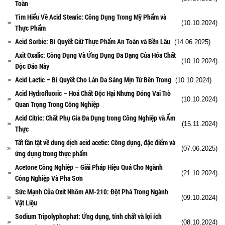
Toàn
Tìm Hiểu Về Acid Stearic: Công Dụng Trong Mỹ Phẩm và
(10.10.2024)
Thực Phẩm
Acid Sorbic: Bí Quyết Giữ Thực Phẩm An Toàn và Bền Lâu
(14.06.2025)
Axit Oxalic: Công Dụng Và Ứng Dụng Đa Dạng Của Hóa Chất
(10.10.2024)
Độc Đáo Này
Acid Lactic – Bí Quyết Cho Làn Da Sáng Mịn Từ Bên Trong
(10.10.2024)
Acid Hydrofluoric – Hoá Chất Độc Hại Nhưng Đóng Vai Trò
(10.10.2024)
Quan Trọng Trong Công Nghiệp
Acid Citric: Chất Phụ Gia Đa Dụng trong Công Nghiệp và Ẩm
(15.11.2024)
Thực
Tất tần tật về dung dịch acid acetic: Công dụng, đặc điểm và
(07.06.2025)
ứng dụng trong thực phẩm
Acetone Công Nghiệp – Giải Pháp Hiệu Quả Cho Ngành
(21.10.2024)
Công Nghiệp Và Pha Sơn
Sức Mạnh Của Oxit Nhôm AM-210: Đột Phá Trong Ngành
(09.10.2024)
Vật Liệu
Sodium Tripolyphophat: Ứng dụng, tính chất và lợi ích
(08.10.2024)