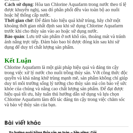
Ngành Gốm Sứ
Cách sử dụng
: Hòa tan Chlorine Aquafarm trong nước theo tỉ lệ
Ngành Gỗ
được khuyến nghị, sau đó phân phối đều vào toàn bộ ao nuôi
Ngành Mỹ Phẩm
hoặc hệ thống cấp nước.
Thời gian chờ
: Để đảm bảo hiệu quả khử trùng, hãy chờ một
Ngành Hóa Dầu
khoảng thời gian nhất định sau khi sử dụng Chlorine Aquafarm
Ngành Giấy
trước khi cho thủy sản vào ao hoặc sử dụng nước.
Liên hệ
Bảo quản
: Lưu trữ sản phẩm ở nơi khô ráo, thoáng mát và tránh
Tuyển dụng
ánh nắng trực tiếp. Đảm bảo bao bì được đóng kín sau khi sử
dụng để duy trì chất lượng sản phẩm.
Kết Luận
Chlorine Aquafarm là một giải pháp hiệu quả và đáng tin cậy
trong việc xử lý nước cho nuôi trồng thủy sản. Với công thức độc
quyền và khả năng khử trùng mạnh mẽ, sản phẩm không chỉ giúp
duy trì môi trường sống lý tưởng cho thủy sản mà còn bảo vệ sức
khỏe của chúng và nâng cao chất lượng sản phẩm. Để đạt được
hiệu quả tối ưu, hãy tuân thủ hướng dẫn sử dụng và lựa chọn
Chlorine Aquafarm làm đối tác đáng tin cậy trong việc chăm sóc
và bảo vệ thủy sản của bạn.
Bài viết khác
Xu hướng nuôi trồng thủy sản an toàn – bền vững: Giải