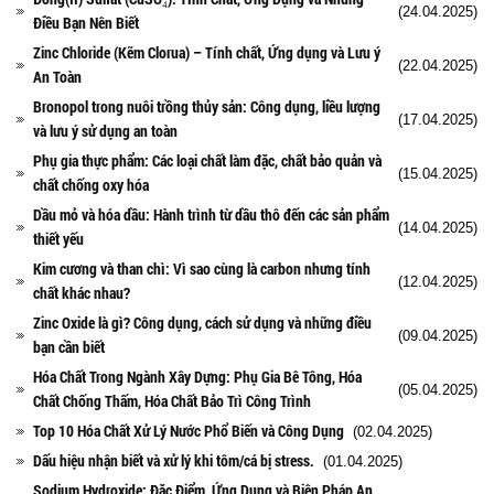
(24.04.2025)
Điều Bạn Nên Biết
Zinc Chloride (Kẽm Clorua) – Tính chất, Ứng dụng và Lưu ý
(22.04.2025)
An Toàn
Bronopol trong nuôi trồng thủy sản: Công dụng, liều lượng
(17.04.2025)
và lưu ý sử dụng an toàn
Phụ gia thực phẩm: Các loại chất làm đặc, chất bảo quản và
(15.04.2025)
chất chống oxy hóa
Dầu mỏ và hóa dầu: Hành trình từ dầu thô đến các sản phẩm
(14.04.2025)
thiết yếu
Kim cương và than chì: Vì sao cùng là carbon nhưng tính
(12.04.2025)
chất khác nhau?
Zinc Oxide là gì? Công dụng, cách sử dụng và những điều
(09.04.2025)
bạn cần biết
Hóa Chất Trong Ngành Xây Dựng: Phụ Gia Bê Tông, Hóa
(05.04.2025)
Chất Chống Thấm, Hóa Chất Bảo Trì Công Trình
Top 10 Hóa Chất Xử Lý Nước Phổ Biến và Công Dụng
(02.04.2025)
Dấu hiệu nhận biết và xử lý khi tôm/cá bị stress.
(01.04.2025)
Sodium Hydroxide: Đặc Điểm, Ứng Dụng và Biện Pháp An