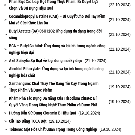
Phân Biệt Các Loại Bột Trong Thực Phẩm: Bí Quyết Lựa
(22.10.2024)
Chọn Và Sử Dụng Hiệu Quả
Cocamidopropyl Betaine (CAB) – Bí Quyết Cho Đôi Tay Mềm
(21.10.2024)
Mại và Sức Khỏe Làn Da
Butyl Acetate (BA) C6H12O2 Ứng dụng đa dạng trong đời
(21.10.2024)
sống
BCA – Butyl Carbitol: Ứng dụng và lợi ích trong ngành công
(21.10.2024)
nghiệp hiện đại
Axit Salicylic Sự thật về loại dung môi kỳ diệu
(21.10.2024)
Alcohlol Ethoxylate: Ứng dụng và lợi ích trong ngành công
(21.10.2024)
nghiệp hóa chất
Xanthangum: Chất Thay Thế Đáng Tin Cậy Trong Ngành
(19.10.2024)
Thực Phẩm Và Dược Phẩm
Khám Phá Tác Dụng Đa Năng Của Trisodium Citrate: Bí
(19.10.2024)
Quyết Vàng Trong Công Nghệ Thực Phẩm và Dược Phẩ
Hướng Dẫn Sử Dụng Cloramin B Hiệu Quả
(19.10.2024)
Cắt Tảo Bằng TCCA Bột
(19.10.2024)
Toluene: Một Hóa Chất Quan Trọng Trong Công Nghiệp
(19.10.2024)