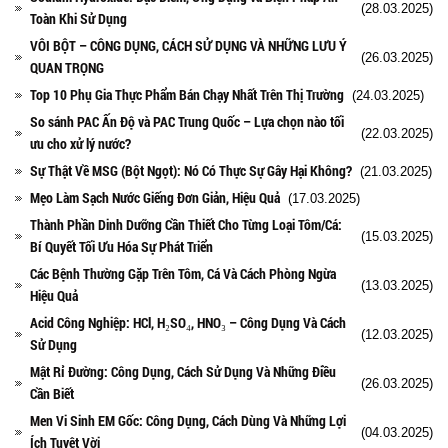
(28.03.2025)
Toàn Khi Sử Dụng
VÔI BỘT – CÔNG DỤNG, CÁCH SỬ DỤNG VÀ NHỮNG LƯU Ý
(26.03.2025)
QUAN TRỌNG
Top 10 Phụ Gia Thực Phẩm Bán Chạy Nhất Trên Thị Trường
(24.03.2025)
So sánh PAC Ấn Độ và PAC Trung Quốc – Lựa chọn nào tối
(22.03.2025)
ưu cho xử lý nước?
Sự Thật Về MSG (Bột Ngọt): Nó Có Thực Sự Gây Hại Không?
(21.03.2025)
Mẹo Làm Sạch Nước Giếng Đơn Giản, Hiệu Quả
(17.03.2025)
Thành Phần Dinh Dưỡng Cần Thiết Cho Từng Loại Tôm/Cá:
(15.03.2025)
Bí Quyết Tối Ưu Hóa Sự Phát Triển
Các Bệnh Thường Gặp Trên Tôm, Cá Và Cách Phòng Ngừa
(13.03.2025)
Hiệu Quả
Acid Công Nghiệp: HCl, H₂SO₄, HNO₃ – Công Dụng Và Cách
(12.03.2025)
Sử Dụng
Mật Rỉ Đường: Công Dụng, Cách Sử Dụng Và Những Điều
(26.03.2025)
Cần Biết
Men Vi Sinh EM Gốc: Công Dụng, Cách Dùng Và Những Lợi
(04.03.2025)
Ích Tuyệt Vời