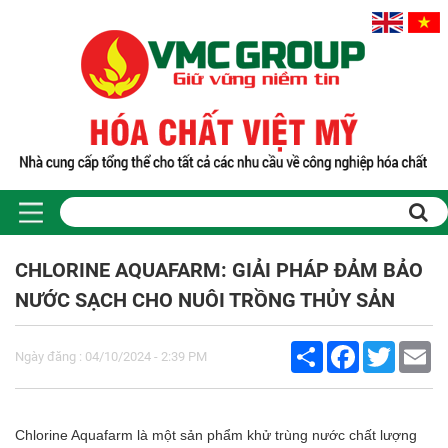
Trang chủ
Sản phẩm
CHLORINE AQUAFARM: GIẢI PHÁP ĐẢM BẢO
PHỤ GIA THỰC PHẨM
NƯỚC SẠCH CHO NUÔI TRỒNG THỦY SẢN
Tinh bột biến tính
Màu thực phẩm
Share
Facebook
Twitter
Em
Hương liệu thực phẩm
Ngày đăng : 04/10/2024 - 2:39 PM
Chất phụ gia điều vị tạo ngọt
Chất phụ gia oxy hóa giữ màu
Chất phụ gia nhũ hóa làm dày
Chlorine Aquafarm là một sản phẩm khử trùng nước chất lượng
Chất phụ gia chống đông vón