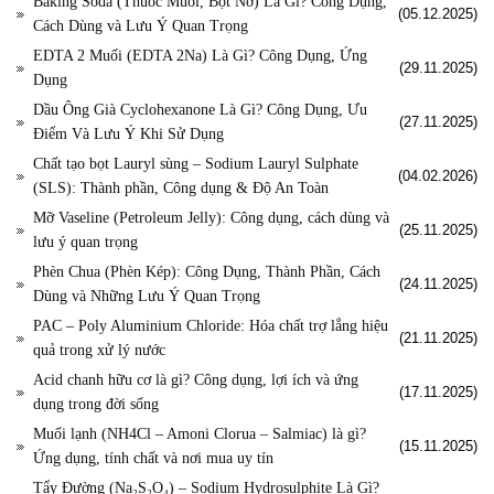
Baking Soda (Thuốc Muối, Bột Nở) Là Gì? Công Dụng,
(05.12.2025)
Cách Dùng và Lưu Ý Quan Trọng
EDTA 2 Muối (EDTA 2Na) Là Gì? Công Dụng, Ứng
(29.11.2025)
Dụng
Dầu Ông Già Cyclohexanone Là Gì? Công Dụng, Ưu
(27.11.2025)
Điểm Và Lưu Ý Khi Sử Dụng
Chất tạo bọt Lauryl sùng – Sodium Lauryl Sulphate
(04.02.2026)
(SLS): Thành phần, Công dụng & Độ An Toàn
Mỡ Vaseline (Petroleum Jelly): Công dụng, cách dùng và
(25.11.2025)
lưu ý quan trọng
Phèn Chua (Phèn Kép): Công Dụng, Thành Phần, Cách
(24.11.2025)
Dùng và Những Lưu Ý Quan Trọng
PAC – Poly Aluminium Chloride: Hóa chất trợ lắng hiệu
(21.11.2025)
quả trong xử lý nước
Acid chanh hữu cơ là gì? Công dụng, lợi ích và ứng
(17.11.2025)
dụng trong đời sống
Muối lạnh (NH4Cl – Amoni Clorua – Salmiac) là gì?
(15.11.2025)
Ứng dụng, tính chất và nơi mua uy tín
Tẩy Đường (Na₂S₂O₄) – Sodium Hydrosulphite Là Gì?