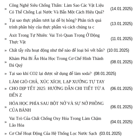
Công Nghệ Siêu Chống Thấm: Làm Sao Các Vật Liệu
(14.01.2025)
Có Thể Chống Lại Nước Và Bẩn Một Cách Hiệu Quả?
Tại sao thực phẩm tươi lại dễ bị hỏng? Phân tích quá
(13.01.2025)
trình phân hủy của thực phẩm và cách chúng ta c
Axit Trong Tự Nhiên: Vai Trò Quan Trọng Ở Động
(11.01.2025)
Thực Vật
Chất tẩy rửa hoạt động như thế nào để loại bỏ vết bẩn?
(10.01.2025)
Khám Phá Bí Ẩn Hóa Học Trong Cơ Chế Hình Thành
(08.01.2025)
Đá Quý
Tại sao khí CO2 lại được sử dụng để làm soda?
(08.01.2025)
LÀM GIÒ CHẢ, XÚC XÍCH, LẠP XƯỞNG TỰ TAY
CHO DỊP TẾT 2025: HƯỚNG DẪN CHI TIẾT TỪ A
(06.01.2025)
ĐẾN Z
HÓA HỌC PHÍA SAU BỘT NỞ VÀ SỰ NỞ PHỒNG
(06.01.2025)
CỦA BÁNH
Vai Trò Của Chất Chống Oxy Hóa Trong Làm Chậm
(04.01.2025)
Lão Hóa
Cơ Chế Hoạt Động Của Hệ Thống Lọc Nước Sạch
(03.01.2025)