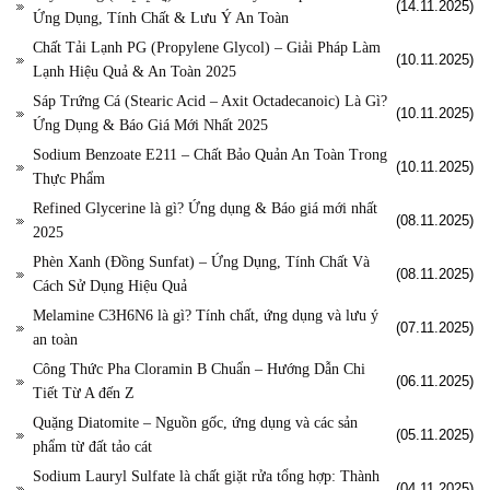
(14.11.2025)
Ứng Dụng, Tính Chất & Lưu Ý An Toàn
Chất Tải Lạnh PG (Propylene Glycol) – Giải Pháp Làm
(10.11.2025)
Lạnh Hiệu Quả & An Toàn 2025
Sáp Trứng Cá (Stearic Acid – Axit Octadecanoic) Là Gì?
(10.11.2025)
Ứng Dụng & Báo Giá Mới Nhất 2025
Sodium Benzoate E211 – Chất Bảo Quản An Toàn Trong
(10.11.2025)
Thực Phẩm
Refined Glycerine là gì? Ứng dụng & Báo giá mới nhất
(08.11.2025)
2025
Phèn Xanh (Đồng Sunfat) – Ứng Dụng, Tính Chất Và
(08.11.2025)
Cách Sử Dụng Hiệu Quả
Melamine C3H6N6 là gì? Tính chất, ứng dụng và lưu ý
(07.11.2025)
an toàn
Công Thức Pha Cloramin B Chuẩn – Hướng Dẫn Chi
(06.11.2025)
Tiết Từ A đến Z
Quặng Diatomite – Nguồn gốc, ứng dụng và các sản
(05.11.2025)
phẩm từ đất tảo cát
Sodium Lauryl Sulfate là chất giặt rửa tổng hợp: Thành
(04.11.2025)