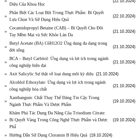
(22.10.2024)
Diệu Của Khoa Học
Phân Biệt Các Loại Bột Trong Thực Phẩm: Bí Quyết
(22.10.2024)
Lựa Chọn Và Sử Dụng Hiệu Quả
Cocamidopropyl Betaine (CAB) – Bí Quyết Cho Đôi
(21.10.2024)
Tay Mềm Mại và Sức Khỏe Làn Da
Butyl Acetate (BA) C6H12O2 Ứng dụng đa dạng trong
(21.10.2024)
đời sống
BCA – Butyl Carbitol: Ứng dụng và lợi ích trong ngành
(21.10.2024)
công nghiệp hiện đại
Axit Salicylic Sự thật về loại dung môi kỳ diệu
(21.10.2024)
Alcohlol Ethoxylate: Ứng dụng và lợi ích trong ngành
(21.10.2024)
công nghiệp hóa chất
Xanthangum: Chất Thay Thế Đáng Tin Cậy Trong
(19.10.2024)
Ngành Thực Phẩm Và Dược Phẩm
Khám Phá Tác Dụng Đa Năng Của Trisodium Citrate:
Bí Quyết Vàng Trong Công Nghệ Thực Phẩm và Dược
(19.10.2024)
Phẩ
Hướng Dẫn Sử Dụng Cloramin B Hiệu Quả
(19.10.2024)