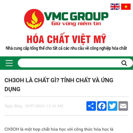
CH3OH LÀ CHẤT GÌ? TÍNH CHẤT VÀ ỨNG
DỤNG
Share
Facebook
Twitter
Em
Ngày đăng : 30/07/2024 - 11:41 AM
CH3OH là một hợp chất hóa học với công thức hóa học là