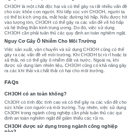
CH3OH là một chất độc hại và có thể gây ra rất nhiều vấn đề
cho sức khỏe con người. Khi tiếp xúc với CH3OH, người ta
có thể bị kích ứng da, mắt hoặc đường hô hấp. Nếu được hít
vào lượng lớn, CH3OH có thể gây ra các vấn đề về hô hấp
và hệ thống thần kinh trung ương. Do đó, việc sử dụng
CH3OH cần phải tuân thủ các quy định an toàn nghiêm ngặt.
Nguy Cơ Gây Ô Nhiễm Cho Môi Trường
Việc sản xuất, vận chuyển và sử dụng CH3OH cũng có thể
gây ra các vấn đề về môi trường. Khi CH3OH bị rò rỉ hoặc bị
xả thải, nó có thể gây ô nhiễm đất và nước. Ngoài ra, khi
được sử dụng làm nhiên liệu, CH3OH cũng có khả năng gây
ra các khí thải và chất thải có hại cho môi trường.
FAQs
CH3OH có an toàn không?
Ch3OH có tính độc tính cao và có thể gây ra các vấn đề cho
sức khỏe con người và môi trường. Tuy nhiên, việc sử dụng
Ch3OH trong ngành công nghiệp cần phải tuân thủ các qui
định an toàn nghiêm ngặt để giảm thiểu các rủi ro.
CH3OH được sử dụng trong ngành công nghiệp
nào?