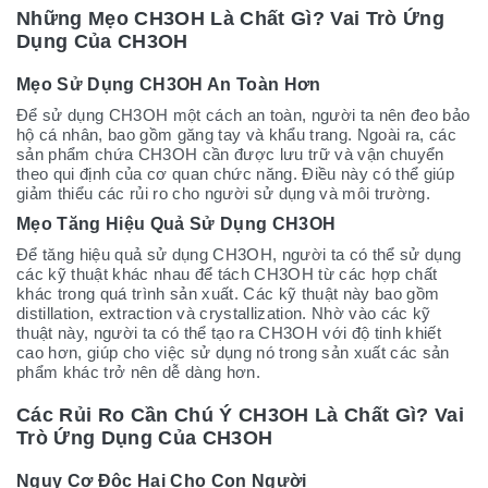
Những Mẹo CH3OH Là Chất Gì? Vai Trò Ứng
Dụng Của CH3OH
Mẹo Sử Dụng CH3OH An Toàn Hơn
Để sử dụng CH3OH một cách an toàn, người ta nên đeo bảo
hộ cá nhân, bao gồm găng tay và khẩu trang. Ngoài ra, các
sản phẩm chứa CH3OH cần được lưu trữ và vận chuyển
theo qui định của cơ quan chức năng. Điều này có thể giúp
giảm thiểu các rủi ro cho người sử dụng và môi trường.
Mẹo Tăng Hiệu Quả Sử Dụng CH3OH
Để tăng hiệu quả sử dụng CH3OH, người ta có thể sử dụng
các kỹ thuật khác nhau để tách CH3OH từ các hợp chất
khác trong quá trình sản xuất. Các kỹ thuật này bao gồm
distillation, extraction và crystallization. Nhờ vào các kỹ
thuật này, người ta có thể tạo ra CH3OH với độ tinh khiết
cao hơn, giúp cho việc sử dụng nó trong sản xuất các sản
phẩm khác trở nên dễ dàng hơn.
Các Rủi Ro Cần Chú Ý CH3OH Là Chất Gì? Vai
Trò Ứng Dụng Của CH3OH
Nguy Cơ Độc Hại Cho Con Người