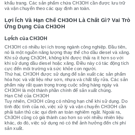
khẩu trang. Các sản phẩm chứa CH3OH cần được lưu trữ
và vận chuyển theo các quy định an toàn.
Lợi Ích Và Hạn Chế CH3OH Là Chất Gì? Vai Trò
Ứng Dụng Của CH3OH
LợÍch của CH3OH
CH3OH có nhiều lợi ích trong ngành công nghiệp. Đầu tiên,
nó là một nguồn năng lượng thay thế cho dầu diesel và xăng.
Khi sử dụng Ch3OH, không khí được thải ra ít hơn so với
khi sử dụng dầu diesel hoặc xăng. Điều này có tác động tích
cực đến môi trường và sức khỏe con người.
Thứ hai, CH3OH được sử dụng để sản xuất các sản phẩm
hóa học và vật liệu như sơn, nhựa và chất tẩy rửa. Các sản
phẩm này rất quan trọng trong cuộc sống hàng ngày và
CH3OH là một thành phần chính để sản xuất chúng.
Hạn Chế của CH3OH
Tuy nhiên, CH3OH cũng có những hạn chế khi sử dụng. Do
tính độc tính của nó, việc xử lý và vận chuyển CH3OH cần
phải tuân thủ các qui định an toàn nghiêm ngặt. Ngoài ra,
Ch3OH cũng có giá thành cao hơn so với nhiều nhiên liệu
khác, do đó, việc sử dụng nó có thể ảnh hưởng đến chi phí
sản xuất.