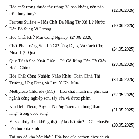
Hóa chất trong thuốc tẩy trắng: Vì sao không nên pha
(12.06.2025)
trộn lung tung?
Ferrous Sulfate – Hóa Chất Đa Năng Từ Xử Lý Nước
(10.06.2025)
Đến Bổ Sung Vi Lượng
Hóa Chất Khử Mùi Công Nghiệp
(24.05.2025)
Chất Pha Loãng Sơn Là Gì? Ứng Dụng Và Cách Chọn
(24.05.2025)
Mua Hiệu Quả
Quy Trình Sản Xuất Giấy – Từ Gỗ Rừng Đến Tờ Giấy
(23.05.2025)
Hoàn Chỉnh
Hóa Chất Công Nghiệp Nhập Khẩu: Toàn Cảnh Thị
(23.05.2025)
Trường, Ứng Dụng và Lưu Ý Khi Mua
Methylene Chloride (MC) – Hóa chất mạnh mẽ phía sau
(22.05.2025)
ngành công nghiệp sơn, tẩy rửa và dược phẩm
Khí Heli, Neon, Argon: Những “siêu anh hùng thầm
(21.05.2025)
lặng” trong cuộc sống
Vì sao thủy tinh không thật sự là chất rắn? – Câu chuyện
(20.05.2025)
hóa học của kính
Tại sao đá khô bốc khói? Hóa học của carbon dioxide và