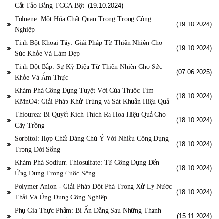
Cắt Tảo Bằng TCCA Bột
(19.10.2024)
Toluene: Một Hóa Chất Quan Trọng Trong Công
(19.10.2024)
Nghiệp
Tinh Bột Khoai Tây: Giải Pháp Từ Thiên Nhiên Cho
(19.10.2024)
Sức Khỏe Và Làm Đẹp
Tinh Bột Bắp: Sự Kỳ Diệu Từ Thiên Nhiên Cho Sức
(07.06.2025)
Khỏe Và Ẩm Thực
Khám Phá Công Dụng Tuyệt Vời Của Thuốc Tím
(18.10.2024)
KMnO4: Giải Pháp Khử Trùng và Sát Khuẩn Hiệu Quả
Thiourea: Bí Quyết Kích Thích Ra Hoa Hiệu Quả Cho
(18.10.2024)
Cây Trồng
Sorbitol: Hợp Chất Đáng Chú Ý Với Nhiều Công Dụng
(18.10.2024)
Trong Đời Sống
Khám Phá Sodium Thiosulfate: Từ Công Dụng Đến
(18.10.2024)
Ứng Dụng Trong Cuộc Sống
Polymer Anion - Giải Pháp Đột Phá Trong Xử Lý Nước
(18.10.2024)
Thải Và Ứng Dụng Công Nghiệp
Phụ Gia Thực Phẩm: Bí Ẩn Đằng Sau Những Thành
(15.11.2024)