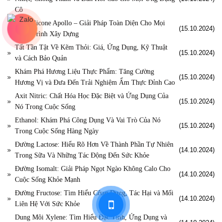
Cô
Keo Silicone Apollo – Giải Pháp Toàn Diện Cho Mọi
(15.10.2024)
Công Trình Xây Dựng
Tất Tần Tật Về Kẽm Thỏi: Giá, Ứng Dụng, Kỹ Thuật
(15.10.2024)
và Cách Bảo Quản
Khám Phá Hương Liệu Thực Phẩm: Tăng Cường
(15.10.2024)
Hương Vị và Đưa Đến Trải Nghiệm Ẩm Thực Đỉnh Cao
Axit Nitric: Chất Hóa Học Đặc Biệt và Ứng Dụng Của
(15.10.2024)
Nó Trong Cuộc Sống
Ethanol: Khám Phá Công Dụng Và Vai Trò Của Nó
(15.10.2024)
Trong Cuộc Sống Hàng Ngày
Đường Lactose: Hiểu Rõ Hơn Về Thành Phần Tự Nhiên
(14.10.2024)
Trong Sữa Và Những Tác Động Đến Sức Khỏe
Đường Isomalt: Giải Pháp Ngọt Ngào Không Calo Cho
(14.10.2024)
Cuộc Sống Khỏe Mạnh
Đường Fructose: Tìm Hiểu Công Dụng, Tác Hại và Mối
(14.10.2024)
Liên Hệ Với Sức Khỏe
Dung Môi Xylene: Tìm Hiểu Đặc Tính, Ứng Dụng và