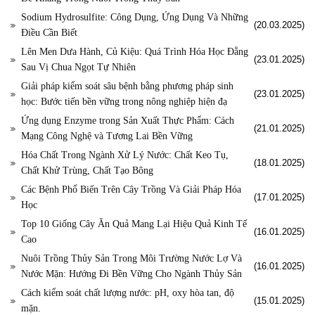
Sodium Hydrosulfite: Công Dụng, Ứng Dụng Và Những
(20.03.2025)
Điều Cần Biết
Lên Men Dưa Hành, Củ Kiệu: Quá Trình Hóa Học Đằng
(23.01.2025)
Sau Vị Chua Ngọt Tự Nhiên
Giải pháp kiểm soát sâu bệnh bằng phương pháp sinh
(23.01.2025)
học: Bước tiến bền vững trong nông nghiệp hiện đạ
Ứng dụng Enzyme trong Sản Xuất Thực Phẩm: Cách
(21.01.2025)
Mạng Công Nghệ và Tương Lai Bền Vững
Hóa Chất Trong Ngành Xử Lý Nước: Chất Keo Tụ,
(18.01.2025)
Chất Khử Trùng, Chất Tạo Bông
Các Bệnh Phổ Biến Trên Cây Trồng Và Giải Pháp Hóa
(17.01.2025)
Học
Top 10 Giống Cây Ăn Quả Mang Lại Hiệu Quả Kinh Tế
(16.01.2025)
Cao
Nuôi Trồng Thủy Sản Trong Môi Trường Nước Lợ Và
(16.01.2025)
Nước Mặn: Hướng Đi Bền Vững Cho Ngành Thủy Sản
Cách kiểm soát chất lượng nước: pH, oxy hòa tan, độ
(15.01.2025)
mặn.