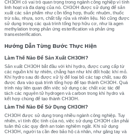
CH3OH có vai trò quan trọng trong ngành công nghiệp vì tính
linh hoạt và đa dạng của nó. CH3OH được sử dụng để sản
xuất các sản phẩm như cồn tổng hợp, thuốc nhuộm, thuốc
trừ sâu, nhựa, sơn, chất tẩy rửa và nhiên liệu. Nó cũng được
sử dụng trong các quá trình tổng hợp hữu cơ, như là agen
methylation trong phản ứng esterification và phản ứng
transesterification.
Hướng Dẫn Từng Bước Thực Hiện
Làm Thế Nào Để Sản Xuất CH3OH?
Sản xuất CH3OH bắt đầu với khí hydro, được cung cấp từ
các nguồn khí tự nhiên, chẳng hạn như khí đốt hoặc khí mỏ.
Khí hydro sau đó được xử lý để loại bỏ các tạp chất, sau đó
được đưa vào quá trình tổng hợp để tạo thành CH3OH. Quá
trình này liên quan đến việc sử dụng các chất xúc tác để
tách các nguyên tử hydrogen và carbon trong khí hydro và
kết hợp chúng để tạo thành CH3OH.
Làm Thế Nào Để Sử Dụng CH3OH?
CH3OH được sử dụng trong nhiều ngành công nghiệp. Tuy
nhiên, vì tính độc tính của nó, việc sử dụng CH3OH cần phải
tuân thủ các quy định an toàn nghiêm ngặt. Khi sử dụng
CH3OH, người ta cần đeo bảo hộ cá nhân, như găng tay và