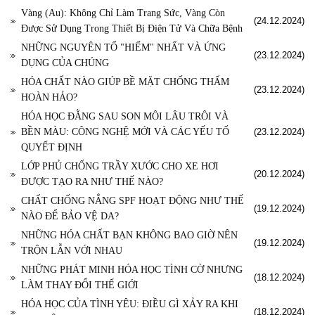
Vàng (Au): Không Chỉ Làm Trang Sức, Vàng Còn
(24.12.2024)
Được Sử Dụng Trong Thiết Bị Điện Tử Và Chữa Bệnh
NHỮNG NGUYÊN TỐ "HIẾM" NHẤT VÀ ỨNG
(23.12.2024)
DỤNG CỦA CHÚNG
HÓA CHẤT NÀO GIÚP BỀ MẶT CHỐNG THẤM
(23.12.2024)
HOÀN HẢO?
HÓA HỌC ĐẰNG SAU SON MÔI LÂU TRÔI VÀ
BỀN MÀU: CÔNG NGHỆ MỚI VÀ CÁC YẾU TỐ
(23.12.2024)
QUYẾT ĐỊNH
LỚP PHỦ CHỐNG TRẦY XƯỚC CHO XE HƠI
(20.12.2024)
ĐƯỢC TẠO RA NHƯ THẾ NÀO?
CHẤT CHỐNG NẮNG SPF HOẠT ĐỘNG NHƯ THẾ
(19.12.2024)
NÀO ĐỂ BẢO VỆ DA?
NHỮNG HÓA CHẤT BẠN KHÔNG BAO GIỜ NÊN
(19.12.2024)
TRỘN LẪN VỚI NHAU
NHỮNG PHÁT MINH HÓA HỌC TÌNH CỜ NHƯNG
(18.12.2024)
LÀM THAY ĐỔI THẾ GIỚI
HÓA HỌC CỦA TÌNH YÊU: ĐIỀU GÌ XẢY RA KHI
(18.12.2024)