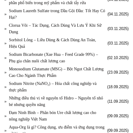
phần phổ biến trong mỹ phẩm và chất tẩy rửa
Sodium Laureth Sulfate trong Dầu Gội Đầu: Tốt Hay Có
(04.11.2025)
Hại?
Clorua Vôi – Tác Dụng, Cách Dùng Và Lưu Ý Khi Sử
(03.11.2025)
Dụng
Sorbitol Lỏng – Liều Dùng & Cách Dùng An Toàn,
(03.11.2025)
Hiệu Quả
Sodium Bicarbonate (Xue Hua – Feed Grade 99%) –
(02.10.2025)
Phụ gia chăn nuôi chất lượng cao
Monosodium Glutamate (MSG) – Bột Ngọt Chất Lượng
(23.09.2025)
Cao Cho Ngành Thực Phẩm
Sodium Nitrite (NaNO₂) – Hóa chất công nghiệp và
(18.09.2025)
thực phẩm
Những điều thú vị về nguyên tố Hidro – Nguyên tố nhỏ
(11.09.2025)
bé nhưng quyền năng
Đạm Ninh Bình – Phân bón Ure chất lượng cao cho
(09.09.2025)
nông nghiệp Việt Nam
Aqua-Org là gì? Công dụng, ưu điểm và ứng dụng trong
(09.09.2025)