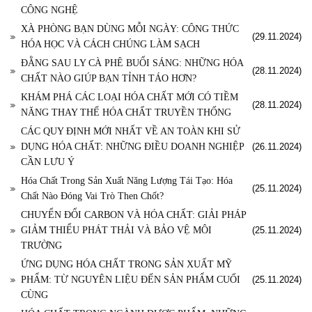
CÔNG NGHỆ
XÀ PHÒNG BẠN DÙNG MỖI NGÀY: CÔNG THỨC
(29.11.2024)
HÓA HỌC VÀ CÁCH CHÚNG LÀM SẠCH
ĐẰNG SAU LY CÀ PHÊ BUỔI SÁNG: NHỮNG HÓA
(28.11.2024)
CHẤT NÀO GIÚP BẠN TỈNH TÁO HƠN?
KHÁM PHÁ CÁC LOẠI HÓA CHẤT MỚI CÓ TIỀM
(28.11.2024)
NĂNG THAY THẾ HÓA CHẤT TRUYỀN THỐNG
CÁC QUY ĐỊNH MỚI NHẤT VỀ AN TOÀN KHI SỬ
DỤNG HÓA CHẤT: NHỮNG ĐIỀU DOANH NGHIỆP
(26.11.2024)
CẦN LƯU Ý
Hóa Chất Trong Sản Xuất Năng Lượng Tái Tạo: Hóa
(25.11.2024)
Chất Nào Đóng Vai Trò Then Chốt?
CHUYỂN ĐỔI CARBON VÀ HÓA CHẤT: GIẢI PHÁP
GIẢM THIỂU PHÁT THẢI VÀ BẢO VỆ MÔI
(25.11.2024)
TRƯỜNG
ỨNG DỤNG HÓA CHẤT TRONG SẢN XUẤT MỸ
PHẨM: TỪ NGUYÊN LIỆU ĐẾN SẢN PHẨM CUỐI
(25.11.2024)
CÙNG