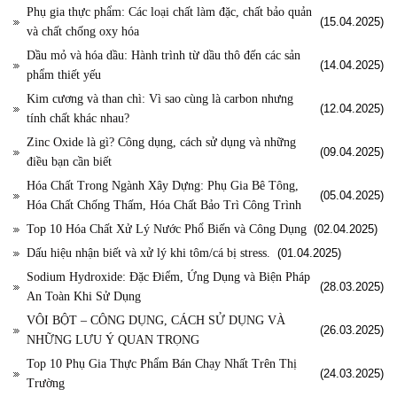
Phụ gia thực phẩm: Các loại chất làm đặc, chất bảo quản
(15.04.2025)
và chất chống oxy hóa
Dầu mỏ và hóa dầu: Hành trình từ dầu thô đến các sản
(14.04.2025)
phẩm thiết yếu
Kim cương và than chì: Vì sao cùng là carbon nhưng
(12.04.2025)
tính chất khác nhau?
Zinc Oxide là gì? Công dụng, cách sử dụng và những
(09.04.2025)
điều bạn cần biết
Hóa Chất Trong Ngành Xây Dựng: Phụ Gia Bê Tông,
(05.04.2025)
Hóa Chất Chống Thấm, Hóa Chất Bảo Trì Công Trình
Top 10 Hóa Chất Xử Lý Nước Phổ Biến và Công Dụng
(02.04.2025)
Dấu hiệu nhận biết và xử lý khi tôm/cá bị stress.
(01.04.2025)
Sodium Hydroxide: Đặc Điểm, Ứng Dụng và Biện Pháp
(28.03.2025)
An Toàn Khi Sử Dụng
VÔI BỘT – CÔNG DỤNG, CÁCH SỬ DỤNG VÀ
(26.03.2025)
NHỮNG LƯU Ý QUAN TRỌNG
Top 10 Phụ Gia Thực Phẩm Bán Chạy Nhất Trên Thị
(24.03.2025)
Trường