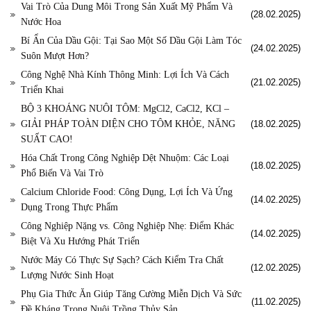
Vai Trò Của Dung Môi Trong Sản Xuất Mỹ Phẩm Và
(28.02.2025)
Nước Hoa
Bí Ẩn Của Dầu Gội: Tại Sao Một Số Dầu Gội Làm Tóc
(24.02.2025)
Suôn Mượt Hơn?
Công Nghệ Nhà Kính Thông Minh: Lợi Ích Và Cách
(21.02.2025)
Triển Khai
BỘ 3 KHOÁNG NUÔI TÔM: MgCl2, CaCl2, KCl –
GIẢI PHÁP TOÀN DIỆN CHO TÔM KHỎE, NĂNG
(18.02.2025)
SUẤT CAO!
Hóa Chất Trong Công Nghiệp Dệt Nhuộm: Các Loại
(18.02.2025)
Phổ Biến Và Vai Trò
Calcium Chloride Food: Công Dụng, Lợi Ích Và Ứng
(14.02.2025)
Dụng Trong Thực Phẩm
Công Nghiệp Nặng vs. Công Nghiệp Nhẹ: Điểm Khác
(14.02.2025)
Biệt Và Xu Hướng Phát Triển
Nước Máy Có Thực Sự Sạch? Cách Kiểm Tra Chất
(12.02.2025)
Lượng Nước Sinh Hoạt
Phụ Gia Thức Ăn Giúp Tăng Cường Miễn Dịch Và Sức
(11.02.2025)
Đề Kháng Trong Nuôi Trồng Thủy Sản