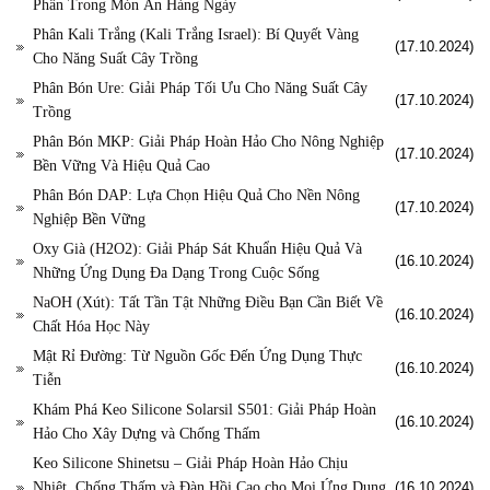
Phần Trong Món Ăn Hàng Ngày
Phân Kali Trắng (Kali Trắng Israel): Bí Quyết Vàng
(17.10.2024)
Cho Năng Suất Cây Trồng
Phân Bón Ure: Giải Pháp Tối Ưu Cho Năng Suất Cây
(17.10.2024)
Trồng
Phân Bón MKP: Giải Pháp Hoàn Hảo Cho Nông Nghiệp
(17.10.2024)
Bền Vững Và Hiệu Quả Cao
Phân Bón DAP: Lựa Chọn Hiệu Quả Cho Nền Nông
(17.10.2024)
Nghiệp Bền Vững
Oxy Già (H2O2): Giải Pháp Sát Khuẩn Hiệu Quả Và
(16.10.2024)
Những Ứng Dụng Đa Dạng Trong Cuộc Sống
NaOH (Xút): Tất Tần Tật Những Điều Bạn Cần Biết Về
(16.10.2024)
Chất Hóa Học Này
Mật Rỉ Đường: Từ Nguồn Gốc Đến Ứng Dụng Thực
(16.10.2024)
Tiễn
Khám Phá Keo Silicone Solarsil S501: Giải Pháp Hoàn
(16.10.2024)
Hảo Cho Xây Dựng và Chống Thấm
Keo Silicone Shinetsu – Giải Pháp Hoàn Hảo Chịu
Nhiệt, Chống Thấm và Đàn Hồi Cao cho Mọi Ứng Dụng
(16.10.2024)