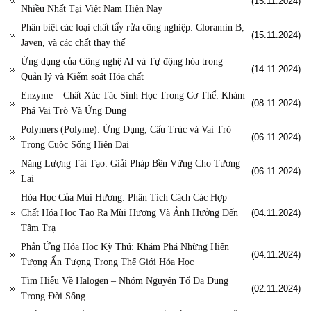
(15.11.2024)
Nhiều Nhất Tại Việt Nam Hiện Nay
Phân biệt các loại chất tẩy rửa công nghiệp: Cloramin B,
(15.11.2024)
Javen, và các chất thay thế
Ứng dụng của Công nghệ AI và Tự động hóa trong
(14.11.2024)
Quản lý và Kiểm soát Hóa chất
Enzyme – Chất Xúc Tác Sinh Học Trong Cơ Thể: Khám
(08.11.2024)
Phá Vai Trò Và Ứng Dụng
Polymers (Polyme): Ứng Dụng, Cấu Trúc và Vai Trò
(06.11.2024)
Trong Cuộc Sống Hiện Đại
Năng Lượng Tái Tạo: Giải Pháp Bền Vững Cho Tương
(06.11.2024)
Lai
Hóa Học Của Mùi Hương: Phân Tích Cách Các Hợp
Chất Hóa Học Tạo Ra Mùi Hương Và Ảnh Hưởng Đến
(04.11.2024)
Tâm Trạ
Phản Ứng Hóa Học Kỳ Thú: Khám Phá Những Hiện
(04.11.2024)
Tượng Ấn Tượng Trong Thế Giới Hóa Học
Tìm Hiểu Về Halogen – Nhóm Nguyên Tố Đa Dụng
(02.11.2024)
Trong Đời Sống