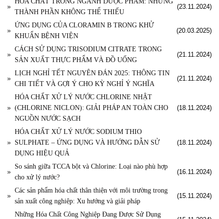
HÓA CHẤT TRONG NGÀNH DƯỢC PHẨM: NHỮNG
(23.11.2024)
THÀNH PHẦN KHÔNG THỂ THIẾU
ỨNG DỤNG CỦA CLORAMIN B TRONG KHỬ
(20.03.2025)
KHUẨN BỆNH VIỆN
CÁCH SỬ DỤNG TRISODIUM CITRATE TRONG
(21.11.2024)
SẢN XUẤT THỰC PHẨM VÀ ĐỒ UỐNG
LỊCH NGHỈ TẾT NGUYÊN ĐÁN 2025: THÔNG TIN
(21.11.2024)
CHI TIẾT VÀ GỢI Ý CHO KỲ NGHỈ Ý NGHĨA
HÓA CHẤT XỬ LÝ NƯỚC CHLORINE NHẬT
(CHLORINE NICLON): GIẢI PHÁP AN TOÀN CHO
(18.11.2024)
NGUỒN NƯỚC SẠCH
HÓA CHẤT XỬ LÝ NƯỚC SODIUM THIO
SULPHATE – ỨNG DỤNG VÀ HƯỚNG DẪN SỬ
(18.11.2024)
DỤNG HIỆU QUẢ
So sánh giữa TCCA bột và Chlorine: Loại nào phù hợp
(16.11.2024)
cho xử lý nước?
Các sản phẩm hóa chất thân thiện với môi trường trong
(15.11.2024)
sản xuất công nghiệp: Xu hướng và giải pháp
Những Hóa Chất Công Nghiệp Đang Được Sử Dụng