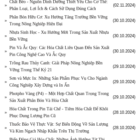
Chất Béo - Nguồn Dinh Dưỡng Thiết Yếu Cho Cơ Thể:
(02.11.2024)
Phân Loại, Lợi Ích & Cách Sử Dụng Đúng Cách
Phân Bón Hữu Cơ: Xu Hướng Tăng Trưởng Bền Vững
(30.10.2024)
Trong Nông Nghiệp Hiện Đại
Nhựa Sinh Học - Xu Hướng Mới Trong Sản Xuất Nhựa
(30.10.2024)
Bền Vững
Pin Và Ắc Quy: Các Hóa Chất Liên Quan Đến Sản Xuất
(30.10.2024)
Pin Công Nghệ Cao Và Ắc Quy
Trồng Rau Thủy Canh: Giải Pháp Nông Nghiệp Bền
(29.10.2024)
Vững Trong Thế Kỷ 21
Sơn và Mực In: Những Sản Phẩm Phục Vụ Cho Ngành
(29.10.2024)
Công Nghiệp Xây Dựng và In Ấn
Photpho Vàng (P4) – Một Hợp Chất Quan Trọng Trong
(29.10.2024)
Sản Xuất Phân Bón Và Hóa Chất
Hóa Chất Trong Pin Tái Chế - Tiêm Hóa Chất Để Khôi
(28.10.2024)
Phục Dung Lượng Pin Cũ
Thuốc Bảo Vệ Thực Vật: Sự Biến Động Về Sản Lượng
(28.10.2024)
Và Kim Ngạch Nhập Khẩu Trên Thị Trường
Biến Động Giá Hóa Chất: Những Ảnh Hưởng Từ Thị