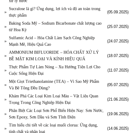
xử lý nước
Sucralose là gì? Ứng dụng, lợi ích và độ an toàn trong
(05.09.2025)
thực phẩm
Baking Soda Mỹ – Sodium Bicarbonate chất lượng cao
(25.07.2025)
từ Hoa Kỳ
Sulfamic Acid – Hóa Chất Làm Sạch Công Nghiệp
(24.07.2025)
Mạnh Mẽ, Hiệu Quả Cao
AMMONIUM BIFLUORIDE – HÓA CHẤT XỬ LÝ
(18.07.2025)
BỀ MẶT KIM LOẠI VÀ KÍNH HIỆU QUẢ
Thực Phẩm Tự Làm Nóng – Xu Hướng Tiện Lợi Cho
(11.07.2025)
Cuộc Sống Hiện Đại
Một Giọt Triethanolamine (TEA) – Vì Sao Mỹ Phẩm
(05.07.2025)
Và Bê Tông Đều Dùng?
Khám Phá Các Loại Kim Loại Màu – Vật Liệu Quan
(21.06.2025)
Trọng Trong Công Nghiệp Hiện Đại
Phân Biệt Các Loại Sơn Phổ Biến Hiện Nay: Sơn Nước,
(19.06.2025)
Sơn Epoxy, Sơn Dầu và Sơn Tĩnh Điện
Tìm hiểu chi tiết về các loại muối clorua: Ứng dụng,
(14.06.2025)
tính chất và phân loại