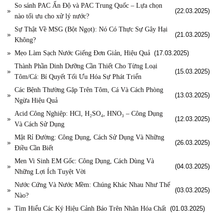
So sánh PAC Ấn Độ và PAC Trung Quốc – Lựa chọn
(22.03.2025)
nào tối ưu cho xử lý nước?
Sự Thật Về MSG (Bột Ngọt): Nó Có Thực Sự Gây Hại
(21.03.2025)
Không?
Mẹo Làm Sạch Nước Giếng Đơn Giản, Hiệu Quả
(17.03.2025)
Thành Phần Dinh Dưỡng Cần Thiết Cho Từng Loại
(15.03.2025)
Tôm/Cá: Bí Quyết Tối Ưu Hóa Sự Phát Triển
Các Bệnh Thường Gặp Trên Tôm, Cá Và Cách Phòng
(13.03.2025)
Ngừa Hiệu Quả
Acid Công Nghiệp: HCl, H₂SO₄, HNO₃ – Công Dụng
(12.03.2025)
Và Cách Sử Dụng
Mật Rỉ Đường: Công Dụng, Cách Sử Dụng Và Những
(26.03.2025)
Điều Cần Biết
Men Vi Sinh EM Gốc: Công Dụng, Cách Dùng Và
(04.03.2025)
Những Lợi Ích Tuyệt Vời
Nước Cứng Và Nước Mềm: Chúng Khác Nhau Như Thế
(03.03.2025)
Nào?
Tìm Hiểu Các Ký Hiệu Cảnh Báo Trên Nhãn Hóa Chất
(01.03.2025)