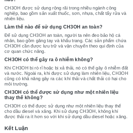
CH3OH được sử dụng rộng rãi trong nhiều ngành công
nghiệp, bao gồm sản xuất thuốc, sơn, nhựa, chất tẩy rửa và
nhiên liệu.
Làm thế nào để sử dụng CH3OH an toàn?
Để sử dụng CH3OH an toàn, người ta nên đeo bảo hộ cá
nhân, bao gồm găng tay và khẩu trang. Các sản phẩm chứa
CH3OH cần được lưu trữ và vận chuyển theo qui định của
cơ quan chức năng.
CH3OH có thể gây ra ô nhiễm không?
Khi CH3OH bị rò rỉ hoặc bị xả thải, nó có thể gây ô nhiễm đất
và nước. Ngoài ra, khi được sử dụng làm nhiên liệu, CH3OH
cũng có khả năng gây ra các khí thải và chất thải có hại cho
môi trường.
CH3OH có thể được sử dụng như một nhiên liệu
thay thế không?
CH3OH có thể được sử dụng như một nhiên liệu thay thế
cho dầu diesel và xăng. Khi sử dụng CH3OH, không khí
được thải ra ít hơn so với khi sử dụng dầu diesel hoặc xăng.
Kết Luận