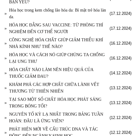
BẠN YÊU?
Hóa học trong kem chống lão hóa da: Bí mật trẻ hóa làn
(17.12.2024)
da.
HÓA HỌC ĐẰNG SAU VACCINE: TỪ PHÒNG THÍ
(17.12.2024)
NGHIỆM ĐẾN CƠ THỂ NGƯỜI
CÔNG NGHỆ HÓA CHẤT GIÚP GIẢM THIỂU KHÍ
(16.12.2024)
NHÀ KÍNH NHƯ THẾ NÀO?
HÓA HỌC VÀ CÁCH NÓ GIÚP CHÚNG TA CHỐNG
(16.12.2024)
LẠI UNG THƯ
HÓA CHẤT NÀO LÀM NÊN HIỆU QUẢ CỦA
(14.12.2024)
THUỐC GIẢM ĐAU?
KHÁM PHÁ CÁC HỢP CHẤT CHỮA LÀNH VẾT
(13.12.2024)
THƯƠNG TỪ THIÊN NHIÊN
TẠI SAO MỘT SỐ CHẤT HÓA HỌC PHÁT SÁNG
(13.12.2024)
TRONG BÓNG TỐI?
NGUYÊN TỐ KỲ LẠ NHẤT TRONG BẢNG TUẦN
(12.12.2024)
HOÀN: ĐÂU LÀ ỨNG VIÊN?
PHÁT HIỆN MỚI VỀ CẤU TRÚC DNA VÀ TÁC
(12.12.2024)
ĐỘNG ĐẾN NGÀNH Y SINH HỌC