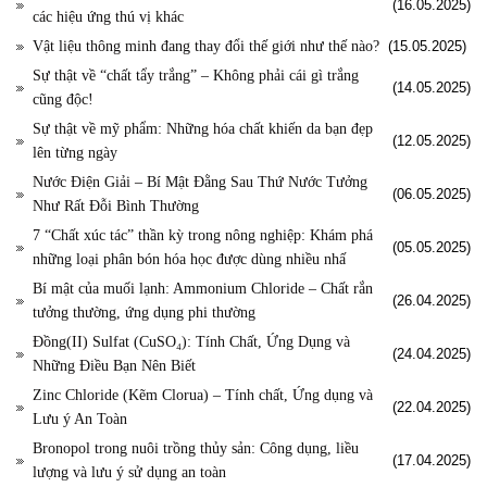
(16.05.2025)
các hiệu ứng thú vị khác
Vật liệu thông minh đang thay đổi thế giới như thế nào?
(15.05.2025)
Sự thật về “chất tẩy trắng” – Không phải cái gì trắng
(14.05.2025)
cũng độc!
Sự thật về mỹ phẩm: Những hóa chất khiến da bạn đẹp
(12.05.2025)
lên từng ngày
Nước Điện Giải – Bí Mật Đằng Sau Thứ Nước Tưởng
(06.05.2025)
Như Rất Đỗi Bình Thường
7 “Chất xúc tác” thần kỳ trong nông nghiệp: Khám phá
(05.05.2025)
những loại phân bón hóa học được dùng nhiều nhấ
Bí mật của muối lạnh: Ammonium Chloride – Chất rắn
(26.04.2025)
tưởng thường, ứng dụng phi thường
Đồng(II) Sulfat (CuSO₄): Tính Chất, Ứng Dụng và
(24.04.2025)
Những Điều Bạn Nên Biết
Zinc Chloride (Kẽm Clorua) – Tính chất, Ứng dụng và
(22.04.2025)
Lưu ý An Toàn
Bronopol trong nuôi trồng thủy sản: Công dụng, liều
(17.04.2025)
lượng và lưu ý sử dụng an toàn