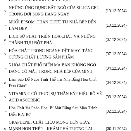
NHỮNG ỨNG DỤNG BẤT NGỜ CỦA SILICA GEL
(10.12.2024)
TRONG ĐỜI SỐNG HÀNG NGÀY
MUỐI EPSOM: THẦN DƯỢC TỪ NHÀ BẾP ĐẾN
(10.12.2024)
LÀM ĐẸP
LỊCH SỬ PHÁT TRIỂN HÓA CHẤT VÀ NHỮNG
(07.12.2024)
THÀNH TỰU ĐỘT PHÁ
HÓA CHẤT TRONG NGÀNH DỆT MAY: TĂNG
(07.12.2024)
CƯỜNG CHẤT LƯỢNG SẢN PHẨM
5 HÓA CHẤT PHỔ BIẾN MÀ BẠN KHÔNG NGỜ
(04.12.2024)
ĐANG CÓ MẶT TRONG NHÀ BẾP CỦA MÌNH
Làm Sao Để Nuôi Tinh Thể Tại Nhà Bằng Hóa Chất
(04.12.2024)
Đơn Giản?
VITAMIN C CÓ THỰC SỰ THẦN KỲ? HIỂU RÕ VỀ
(03.12.2024)
ACID ASCORBIC
Hóa Chất Và Pháo Hoa: Bí Mật Đằng Sau Màn Trình
(02.12.2024)
Diễn Rực Rỡ
GRAPHENE: CHẤT LIỆU MỎNG HƠN GIẤY,
MẠNH HƠN THÉP – KHÁM PHÁ TƯƠNG LAI
(30.11.2024)