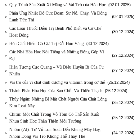
Quy Trình Sản Xuất Xi Măng và Vai Trò của Hóa Học
(02.01.2025)
Phản Ứng Nhiệt Độ Cực Đoan: Sự Nổ, Cháy, Và Đông
(02.01.2025)
Lạnh Tức Thì
Các Loại Thuốc Điều Trị Bệnh Phổ Biến và Cơ Chế
(30.12.2024)
Hoạt Động
Hóa Chất Hiếm Có Giá Trị Đắt Hơn Vàng
(30.12.2024)
Các Nhà Hóa Học Nổi Tiếng và Những Đóng Góp Vĩ
(27.12.2024)
Đại
Hiện Tượng Cực Quang – Vũ Điệu Huyền Bí Của Tự
(27.12.2024)
Nhiên
Vai trò của vi chất dinh dưỡng và vitamin trong cơ thể
(26.12.2024)
Thành Phần Hóa Học Của Sao Chổi Và Thiên Thạch
(26.12.2024)
Thủy Ngân: Những Bí Mật Chết Người Của Chất Lỏng
(25.12.2024)
Kim Loại Này
Chitin: Một Chất Trong Vỏ Tôm Có Thể Sản Xuất
(25.12.2024)
Nhựa Sinh Học Thân Thiện Môi Trường
Nhôm (Al): Từ Vỏ Lon Soda Đến Khung Máy Bay,
(24.12.2024)
Nhôm Đóng Vai Trò Không Thể Thay Thế