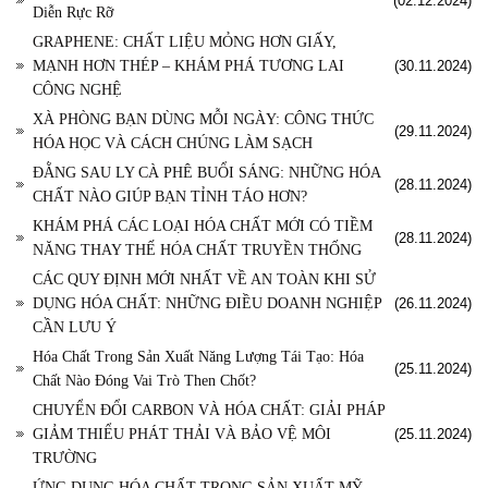
(02.12.2024)
Diễn Rực Rỡ
GRAPHENE: CHẤT LIỆU MỎNG HƠN GIẤY,
MẠNH HƠN THÉP – KHÁM PHÁ TƯƠNG LAI
(30.11.2024)
CÔNG NGHỆ
XÀ PHÒNG BẠN DÙNG MỖI NGÀY: CÔNG THỨC
(29.11.2024)
HÓA HỌC VÀ CÁCH CHÚNG LÀM SẠCH
ĐẰNG SAU LY CÀ PHÊ BUỔI SÁNG: NHỮNG HÓA
(28.11.2024)
CHẤT NÀO GIÚP BẠN TỈNH TÁO HƠN?
KHÁM PHÁ CÁC LOẠI HÓA CHẤT MỚI CÓ TIỀM
(28.11.2024)
NĂNG THAY THẾ HÓA CHẤT TRUYỀN THỐNG
CÁC QUY ĐỊNH MỚI NHẤT VỀ AN TOÀN KHI SỬ
DỤNG HÓA CHẤT: NHỮNG ĐIỀU DOANH NGHIỆP
(26.11.2024)
CẦN LƯU Ý
Hóa Chất Trong Sản Xuất Năng Lượng Tái Tạo: Hóa
(25.11.2024)
Chất Nào Đóng Vai Trò Then Chốt?
CHUYỂN ĐỔI CARBON VÀ HÓA CHẤT: GIẢI PHÁP
GIẢM THIỂU PHÁT THẢI VÀ BẢO VỆ MÔI
(25.11.2024)
TRƯỜNG
ỨNG DỤNG HÓA CHẤT TRONG SẢN XUẤT MỸ