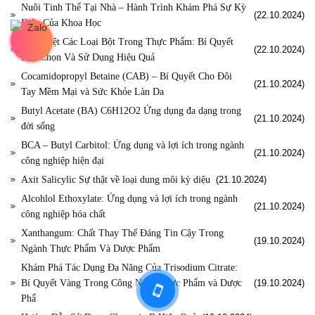
Nuôi Tinh Thể Tại Nhà – Hành Trình Khám Phá Sự Kỳ
(22.10.2024)
Diệu Của Khoa Học
Phân Biệt Các Loại Bột Trong Thực Phẩm: Bí Quyết
(22.10.2024)
Lựa Chọn Và Sử Dụng Hiệu Quả
Cocamidopropyl Betaine (CAB) – Bí Quyết Cho Đôi
(21.10.2024)
Tay Mềm Mại và Sức Khỏe Làn Da
Butyl Acetate (BA) C6H12O2 Ứng dụng đa dạng trong
(21.10.2024)
đời sống
BCA – Butyl Carbitol: Ứng dụng và lợi ích trong ngành
(21.10.2024)
công nghiệp hiện đại
Axit Salicylic Sự thật về loại dung môi kỳ diệu
(21.10.2024)
Alcohlol Ethoxylate: Ứng dụng và lợi ích trong ngành
(21.10.2024)
công nghiệp hóa chất
Xanthangum: Chất Thay Thế Đáng Tin Cậy Trong
(19.10.2024)
Ngành Thực Phẩm Và Dược Phẩm
Khám Phá Tác Dụng Đa Năng Của Trisodium Citrate:
Bí Quyết Vàng Trong Công Nghệ Thực Phẩm và Dược
(19.10.2024)
Phẩ