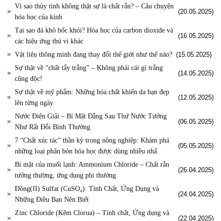
Vì sao thủy tinh không thật sự là chất rắn? – Câu chuyện
(20.05.2025)
hóa học của kính
Tại sao đá khô bốc khói? Hóa học của carbon dioxide và
(16.05.2025)
các hiệu ứng thú vị khác
Vật liệu thông minh đang thay đổi thế giới như thế nào?
(15.05.2025)
Sự thật về “chất tẩy trắng” – Không phải cái gì trắng
(14.05.2025)
cũng độc!
Sự thật về mỹ phẩm: Những hóa chất khiến da bạn đẹp
(12.05.2025)
lên từng ngày
Nước Điện Giải – Bí Mật Đằng Sau Thứ Nước Tưởng
(06.05.2025)
Như Rất Đỗi Bình Thường
7 “Chất xúc tác” thần kỳ trong nông nghiệp: Khám phá
(05.05.2025)
những loại phân bón hóa học được dùng nhiều nhấ
Bí mật của muối lạnh: Ammonium Chloride – Chất rắn
(26.04.2025)
tưởng thường, ứng dụng phi thường
Đồng(II) Sulfat (CuSO₄): Tính Chất, Ứng Dụng và
(24.04.2025)
Những Điều Bạn Nên Biết
Zinc Chloride (Kẽm Clorua) – Tính chất, Ứng dụng và
(22.04.2025)