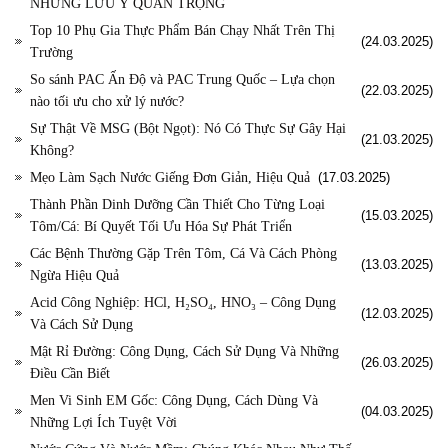
NHỮNG LƯU Ý QUAN TRỌNG
Top 10 Phụ Gia Thực Phẩm Bán Chạy Nhất Trên Thị
(24.03.2025)
Trường
So sánh PAC Ấn Độ và PAC Trung Quốc – Lựa chọn
(22.03.2025)
nào tối ưu cho xử lý nước?
Sự Thật Về MSG (Bột Ngọt): Nó Có Thực Sự Gây Hại
(21.03.2025)
Không?
Mẹo Làm Sạch Nước Giếng Đơn Giản, Hiệu Quả
(17.03.2025)
Thành Phần Dinh Dưỡng Cần Thiết Cho Từng Loại
(15.03.2025)
Tôm/Cá: Bí Quyết Tối Ưu Hóa Sự Phát Triển
Các Bệnh Thường Gặp Trên Tôm, Cá Và Cách Phòng
(13.03.2025)
Ngừa Hiệu Quả
Acid Công Nghiệp: HCl, H₂SO₄, HNO₃ – Công Dụng
(12.03.2025)
Và Cách Sử Dụng
Mật Rỉ Đường: Công Dụng, Cách Sử Dụng Và Những
(26.03.2025)
Điều Cần Biết
Men Vi Sinh EM Gốc: Công Dụng, Cách Dùng Và
(04.03.2025)
Những Lợi Ích Tuyệt Vời