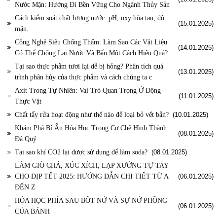
Nước Mặn: Hướng Đi Bền Vững Cho Ngành Thủy Sản
Cách kiểm soát chất lượng nước: pH, oxy hòa tan, độ
(15.01.2025)
mặn.
Công Nghệ Siêu Chống Thấm: Làm Sao Các Vật Liệu
(14.01.2025)
Có Thể Chống Lại Nước Và Bẩn Một Cách Hiệu Quả?
Tại sao thực phẩm tươi lại dễ bị hỏng? Phân tích quá
(13.01.2025)
trình phân hủy của thực phẩm và cách chúng ta c
Axit Trong Tự Nhiên: Vai Trò Quan Trọng Ở Động
(11.01.2025)
Thực Vật
Chất tẩy rửa hoạt động như thế nào để loại bỏ vết bẩn?
(10.01.2025)
Khám Phá Bí Ẩn Hóa Học Trong Cơ Chế Hình Thành
(08.01.2025)
Đá Quý
Tại sao khí CO2 lại được sử dụng để làm soda?
(08.01.2025)
LÀM GIÒ CHẢ, XÚC XÍCH, LẠP XƯỞNG TỰ TAY
CHO DỊP TẾT 2025: HƯỚNG DẪN CHI TIẾT TỪ A
(06.01.2025)
ĐẾN Z
HÓA HỌC PHÍA SAU BỘT NỞ VÀ SỰ NỞ PHỒNG
(06.01.2025)
CỦA BÁNH