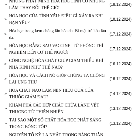
NHỮNG PHÁT MINH HÓA HỌC TÌNH CỜ NHƯNG
(18.12.2024)
LÀM THAY ĐỔI THẾ GIỚI
HÓA HỌC CỦA TÌNH YÊU: ĐIỀU GÌ XẢY RA KHI
(18.12.2024)
BẠN YÊU?
Hóa học trong kem chống lão hóa da: Bí mật trẻ hóa làn
(17.12.2024)
da.
HÓA HỌC ĐẰNG SAU VACCINE: TỪ PHÒNG THÍ
(17.12.2024)
NGHIỆM ĐẾN CƠ THỂ NGƯỜI
CÔNG NGHỆ HÓA CHẤT GIÚP GIẢM THIỂU KHÍ
(16.12.2024)
NHÀ KÍNH NHƯ THẾ NÀO?
HÓA HỌC VÀ CÁCH NÓ GIÚP CHÚNG TA CHỐNG
(16.12.2024)
LẠI UNG THƯ
HÓA CHẤT NÀO LÀM NÊN HIỆU QUẢ CỦA
(14.12.2024)
THUỐC GIẢM ĐAU?
KHÁM PHÁ CÁC HỢP CHẤT CHỮA LÀNH VẾT
(13.12.2024)
THƯƠNG TỪ THIÊN NHIÊN
TẠI SAO MỘT SỐ CHẤT HÓA HỌC PHÁT SÁNG
(13.12.2024)
TRONG BÓNG TỐI?
NGUYÊN TỐ KỲ LẠ NHẤT TRONG BẢNG TUẦN