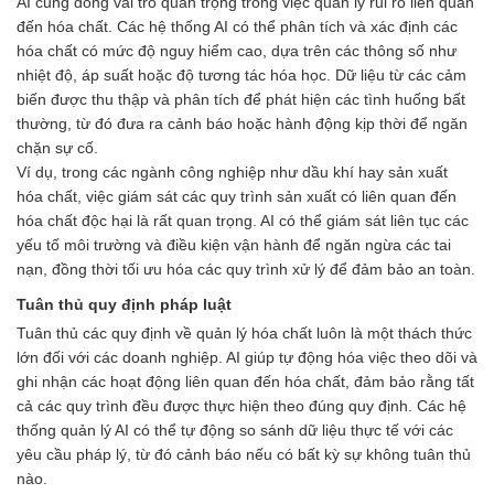
AI cũng đóng vai trò quan trọng trong việc quản lý rủi ro liên quan
đến hóa chất. Các hệ thống AI có thể phân tích và xác định các
hóa chất có mức độ nguy hiểm cao, dựa trên các thông số như
nhiệt độ, áp suất hoặc độ tương tác hóa học. Dữ liệu từ các cảm
biến được thu thập và phân tích để phát hiện các tình huống bất
thường, từ đó đưa ra cảnh báo hoặc hành động kịp thời để ngăn
chặn sự cố.
Ví dụ, trong các ngành công nghiệp như dầu khí hay sản xuất
hóa chất, việc giám sát các quy trình sản xuất có liên quan đến
hóa chất độc hại là rất quan trọng. AI có thể giám sát liên tục các
yếu tố môi trường và điều kiện vận hành để ngăn ngừa các tai
nạn, đồng thời tối ưu hóa các quy trình xử lý để đảm bảo an toàn.
Tuân thủ quy định pháp luật
Tuân thủ các quy định về quản lý hóa chất luôn là một thách thức
lớn đối với các doanh nghiệp. AI giúp tự động hóa việc theo dõi và
ghi nhận các hoạt động liên quan đến hóa chất, đảm bảo rằng tất
cả các quy trình đều được thực hiện theo đúng quy định. Các hệ
thống quản lý AI có thể tự động so sánh dữ liệu thực tế với các
yêu cầu pháp lý, từ đó cảnh báo nếu có bất kỳ sự không tuân thủ
nào.