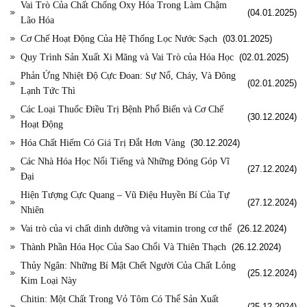
Vai Trò Của Chất Chống Oxy Hóa Trong Làm Chậm
(04.01.2025)
Lão Hóa
Cơ Chế Hoạt Động Của Hệ Thống Lọc Nước Sạch
(03.01.2025)
Quy Trình Sản Xuất Xi Măng và Vai Trò của Hóa Học
(02.01.2025)
Phản Ứng Nhiệt Độ Cực Đoan: Sự Nổ, Cháy, Và Đông
(02.01.2025)
Lạnh Tức Thì
Các Loại Thuốc Điều Trị Bệnh Phổ Biến và Cơ Chế
(30.12.2024)
Hoạt Động
Hóa Chất Hiếm Có Giá Trị Đắt Hơn Vàng
(30.12.2024)
Các Nhà Hóa Học Nổi Tiếng và Những Đóng Góp Vĩ
(27.12.2024)
Đại
Hiện Tượng Cực Quang – Vũ Điệu Huyền Bí Của Tự
(27.12.2024)
Nhiên
Vai trò của vi chất dinh dưỡng và vitamin trong cơ thể
(26.12.2024)
Thành Phần Hóa Học Của Sao Chổi Và Thiên Thạch
(26.12.2024)
Thủy Ngân: Những Bí Mật Chết Người Của Chất Lỏng
(25.12.2024)
Kim Loại Này
Chitin: Một Chất Trong Vỏ Tôm Có Thể Sản Xuất
(25.12.2024)