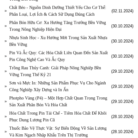
Chất Béo - Nguồn Dinh Dưỡng Thiết Yếu Cho Cơ Thể:
(02.11.2024)
Phân Loại, Lợi Ích & Cách Sử Dụng Đúng Cách
Phân Bón Hữu Cơ: Xu Hướng Tăng Trưởng Bền Vững
(30.10.2024)
Trong Nông Nghiệp Hiện Đại
Nhựa Sinh Học - Xu Hướng Mới Trong Sản Xuất Nhựa
(30.10.2024)
Bền Vững
Pin Và Ắc Quy: Các Hóa Chất Liên Quan Đến Sản Xuất
(30.10.2024)
Pin Công Nghệ Cao Và Ắc Quy
Trồng Rau Thủy Canh: Giải Pháp Nông Nghiệp Bền
(29.10.2024)
Vững Trong Thế Kỷ 21
Sơn và Mực In: Những Sản Phẩm Phục Vụ Cho Ngành
(29.10.2024)
Công Nghiệp Xây Dựng và In Ấn
Photpho Vàng (P4) – Một Hợp Chất Quan Trọng Trong
(29.10.2024)
Sản Xuất Phân Bón Và Hóa Chất
Hóa Chất Trong Pin Tái Chế - Tiêm Hóa Chất Để Khôi
(28.10.2024)
Phục Dung Lượng Pin Cũ
Thuốc Bảo Vệ Thực Vật: Sự Biến Động Về Sản Lượng
(28.10.2024)
Và Kim Ngạch Nhập Khẩu Trên Thị Trường