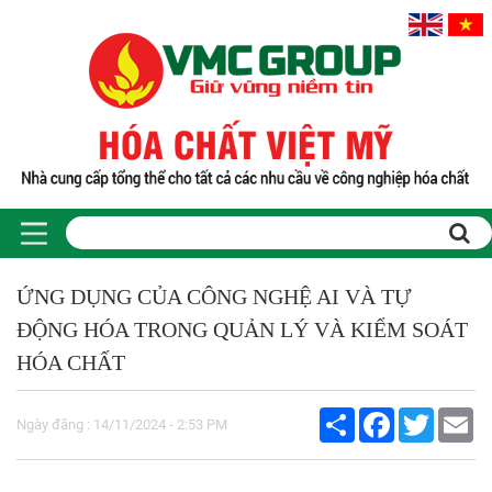
ỨNG DỤNG CỦA CÔNG NGHỆ AI VÀ TỰ
ĐỘNG HÓA TRONG QUẢN LÝ VÀ KIỂM SOÁT
HÓA CHẤT
Share
Facebook
Twitter
Em
Ngày đăng : 14/11/2024 - 2:53 PM