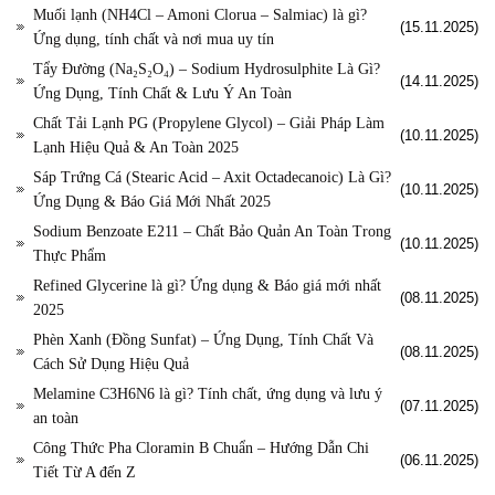
Muối lạnh (NH4Cl – Amoni Clorua – Salmiac) là gì?
(15.11.2025)
Ứng dụng, tính chất và nơi mua uy tín
Tẩy Đường (Na₂S₂O₄) – Sodium Hydrosulphite Là Gì?
(14.11.2025)
Ứng Dụng, Tính Chất & Lưu Ý An Toàn
Chất Tải Lạnh PG (Propylene Glycol) – Giải Pháp Làm
(10.11.2025)
Lạnh Hiệu Quả & An Toàn 2025
Sáp Trứng Cá (Stearic Acid – Axit Octadecanoic) Là Gì?
(10.11.2025)
Ứng Dụng & Báo Giá Mới Nhất 2025
Sodium Benzoate E211 – Chất Bảo Quản An Toàn Trong
(10.11.2025)
Thực Phẩm
Refined Glycerine là gì? Ứng dụng & Báo giá mới nhất
(08.11.2025)
2025
Phèn Xanh (Đồng Sunfat) – Ứng Dụng, Tính Chất Và
(08.11.2025)
Cách Sử Dụng Hiệu Quả
Melamine C3H6N6 là gì? Tính chất, ứng dụng và lưu ý
(07.11.2025)
an toàn
Công Thức Pha Cloramin B Chuẩn – Hướng Dẫn Chi
(06.11.2025)
Tiết Từ A đến Z