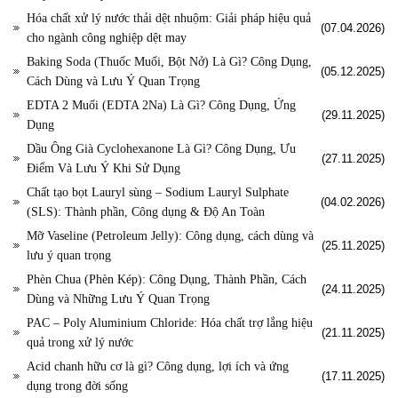
Hóa chất xử lý nước thải dệt nhuộm: Giải pháp hiệu quả
(07.04.2026)
cho ngành công nghiệp dệt may
Baking Soda (Thuốc Muối, Bột Nở) Là Gì? Công Dụng,
(05.12.2025)
Cách Dùng và Lưu Ý Quan Trọng
EDTA 2 Muối (EDTA 2Na) Là Gì? Công Dụng, Ứng
(29.11.2025)
Dụng
Dầu Ông Già Cyclohexanone Là Gì? Công Dụng, Ưu
(27.11.2025)
Điểm Và Lưu Ý Khi Sử Dụng
Chất tạo bọt Lauryl sùng – Sodium Lauryl Sulphate
(04.02.2026)
(SLS): Thành phần, Công dụng & Độ An Toàn
Mỡ Vaseline (Petroleum Jelly): Công dụng, cách dùng và
(25.11.2025)
lưu ý quan trọng
Phèn Chua (Phèn Kép): Công Dụng, Thành Phần, Cách
(24.11.2025)
Dùng và Những Lưu Ý Quan Trọng
PAC – Poly Aluminium Chloride: Hóa chất trợ lắng hiệu
(21.11.2025)
quả trong xử lý nước
Acid chanh hữu cơ là gì? Công dụng, lợi ích và ứng
(17.11.2025)
dụng trong đời sống