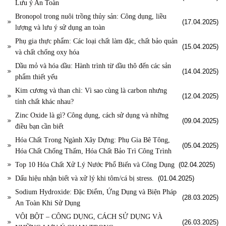
Lưu ý An Toàn
Bronopol trong nuôi trồng thủy sản: Công dụng, liều
(17.04.2025)
lượng và lưu ý sử dụng an toàn
Phụ gia thực phẩm: Các loại chất làm đặc, chất bảo quản
(15.04.2025)
và chất chống oxy hóa
Dầu mỏ và hóa dầu: Hành trình từ dầu thô đến các sản
(14.04.2025)
phẩm thiết yếu
Kim cương và than chì: Vì sao cùng là carbon nhưng
(12.04.2025)
tính chất khác nhau?
Zinc Oxide là gì? Công dụng, cách sử dụng và những
(09.04.2025)
điều bạn cần biết
Hóa Chất Trong Ngành Xây Dựng: Phụ Gia Bê Tông,
(05.04.2025)
Hóa Chất Chống Thấm, Hóa Chất Bảo Trì Công Trình
Top 10 Hóa Chất Xử Lý Nước Phổ Biến và Công Dụng
(02.04.2025)
Dấu hiệu nhận biết và xử lý khi tôm/cá bị stress.
(01.04.2025)
Sodium Hydroxide: Đặc Điểm, Ứng Dụng và Biện Pháp
(28.03.2025)
An Toàn Khi Sử Dụng
VÔI BỘT – CÔNG DỤNG, CÁCH SỬ DỤNG VÀ
(26.03.2025)