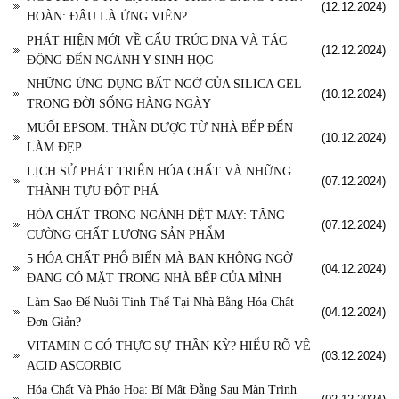
(12.12.2024)
HOÀN: ĐÂU LÀ ỨNG VIÊN?
PHÁT HIỆN MỚI VỀ CẤU TRÚC DNA VÀ TÁC
(12.12.2024)
ĐỘNG ĐẾN NGÀNH Y SINH HỌC
NHỮNG ỨNG DỤNG BẤT NGỜ CỦA SILICA GEL
(10.12.2024)
TRONG ĐỜI SỐNG HÀNG NGÀY
MUỐI EPSOM: THẦN DƯỢC TỪ NHÀ BẾP ĐẾN
(10.12.2024)
LÀM ĐẸP
LỊCH SỬ PHÁT TRIỂN HÓA CHẤT VÀ NHỮNG
(07.12.2024)
THÀNH TỰU ĐỘT PHÁ
HÓA CHẤT TRONG NGÀNH DỆT MAY: TĂNG
(07.12.2024)
CƯỜNG CHẤT LƯỢNG SẢN PHẨM
5 HÓA CHẤT PHỔ BIẾN MÀ BẠN KHÔNG NGỜ
(04.12.2024)
ĐANG CÓ MẶT TRONG NHÀ BẾP CỦA MÌNH
Làm Sao Để Nuôi Tinh Thể Tại Nhà Bằng Hóa Chất
(04.12.2024)
Đơn Giản?
VITAMIN C CÓ THỰC SỰ THẦN KỲ? HIỂU RÕ VỀ
(03.12.2024)
ACID ASCORBIC
Hóa Chất Và Pháo Hoa: Bí Mật Đằng Sau Màn Trình