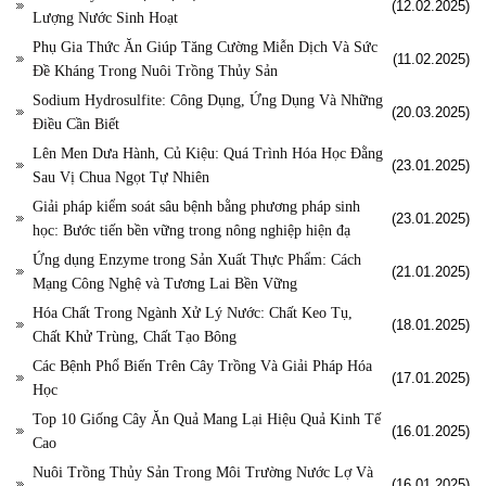
(12.02.2025)
Lượng Nước Sinh Hoạt
Phụ Gia Thức Ăn Giúp Tăng Cường Miễn Dịch Và Sức
(11.02.2025)
Đề Kháng Trong Nuôi Trồng Thủy Sản
Sodium Hydrosulfite: Công Dụng, Ứng Dụng Và Những
(20.03.2025)
Điều Cần Biết
Lên Men Dưa Hành, Củ Kiệu: Quá Trình Hóa Học Đằng
(23.01.2025)
Sau Vị Chua Ngọt Tự Nhiên
Giải pháp kiểm soát sâu bệnh bằng phương pháp sinh
(23.01.2025)
học: Bước tiến bền vững trong nông nghiệp hiện đạ
Ứng dụng Enzyme trong Sản Xuất Thực Phẩm: Cách
(21.01.2025)
Mạng Công Nghệ và Tương Lai Bền Vững
Hóa Chất Trong Ngành Xử Lý Nước: Chất Keo Tụ,
(18.01.2025)
Chất Khử Trùng, Chất Tạo Bông
Các Bệnh Phổ Biến Trên Cây Trồng Và Giải Pháp Hóa
(17.01.2025)
Học
Top 10 Giống Cây Ăn Quả Mang Lại Hiệu Quả Kinh Tế
(16.01.2025)
Cao
Nuôi Trồng Thủy Sản Trong Môi Trường Nước Lợ Và
(16.01.2025)