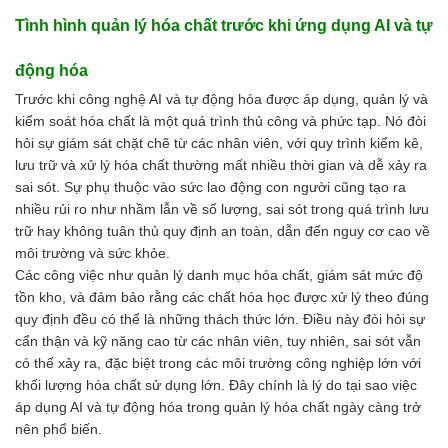
Tình hình quản lý hóa chất trước khi ứng dụng AI và tự
động hóa
Trước khi công nghệ AI và tự động hóa được áp dụng, quản lý và
kiểm soát hóa chất là một quá trình thủ công và phức tạp. Nó đòi
hỏi sự giám sát chặt chẽ từ các nhân viên, với quy trình kiểm kê,
lưu trữ và xử lý hóa chất thường mất nhiều thời gian và dễ xảy ra
sai sót. Sự phụ thuộc vào sức lao động con người cũng tạo ra
nhiều rủi ro như nhầm lẫn về số lượng, sai sót trong quá trình lưu
trữ hay không tuân thủ quy định an toàn, dẫn đến nguy cơ cao về
môi trường và sức khỏe.
Các công việc như quản lý danh mục hóa chất, giám sát mức độ
tồn kho, và đảm bảo rằng các chất hóa học được xử lý theo đúng
quy định đều có thể là những thách thức lớn. Điều này đòi hỏi sự
cẩn thận và kỹ năng cao từ các nhân viên, tuy nhiên, sai sót vẫn
có thể xảy ra, đặc biệt trong các môi trường công nghiệp lớn với
khối lượng hóa chất sử dụng lớn. Đây chính là lý do tại sao việc
áp dụng AI và tự động hóa trong quản lý hóa chất ngày càng trở
nên phổ biến.