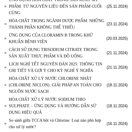
PHẨM: TỪ NGUYÊN LIỆU ĐẾN SẢN PHẨM CUỐI
(25.11.2024)
CÙNG
HÓA CHẤT TRONG NGÀNH DƯỢC PHẨM: NHỮNG
(23.11.2024)
THÀNH PHẦN KHÔNG THỂ THIẾU
ỨNG DỤNG CỦA CLORAMIN B TRONG KHỬ
(20.03.2025)
KHUẨN BỆNH VIỆN
CÁCH SỬ DỤNG TRISODIUM CITRATE TRONG
(21.11.2024)
SẢN XUẤT THỰC PHẨM VÀ ĐỒ UỐNG
LỊCH NGHỈ TẾT NGUYÊN ĐÁN 2025: THÔNG TIN
(21.11.2024)
CHI TIẾT VÀ GỢI Ý CHO KỲ NGHỈ Ý NGHĨA
HÓA CHẤT XỬ LÝ NƯỚC CHLORINE NHẬT
(CHLORINE NICLON): GIẢI PHÁP AN TOÀN CHO
(18.11.2024)
NGUỒN NƯỚC SẠCH
HÓA CHẤT XỬ LÝ NƯỚC SODIUM THIO
SULPHATE – ỨNG DỤNG VÀ HƯỚNG DẪN SỬ
(18.11.2024)
DỤNG HIỆU QUẢ
So sánh giữa TCCA bột và Chlorine: Loại nào phù hợp
(16.11.2024)
cho xử lý nước?