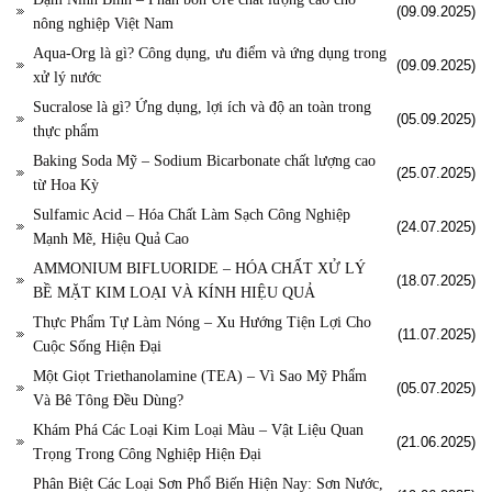
(09.09.2025)
nông nghiệp Việt Nam
Aqua-Org là gì? Công dụng, ưu điểm và ứng dụng trong
(09.09.2025)
xử lý nước
Sucralose là gì? Ứng dụng, lợi ích và độ an toàn trong
(05.09.2025)
thực phẩm
Baking Soda Mỹ – Sodium Bicarbonate chất lượng cao
(25.07.2025)
từ Hoa Kỳ
Sulfamic Acid – Hóa Chất Làm Sạch Công Nghiệp
(24.07.2025)
Mạnh Mẽ, Hiệu Quả Cao
AMMONIUM BIFLUORIDE – HÓA CHẤT XỬ LÝ
(18.07.2025)
BỀ MẶT KIM LOẠI VÀ KÍNH HIỆU QUẢ
Thực Phẩm Tự Làm Nóng – Xu Hướng Tiện Lợi Cho
(11.07.2025)
Cuộc Sống Hiện Đại
Một Giọt Triethanolamine (TEA) – Vì Sao Mỹ Phẩm
(05.07.2025)
Và Bê Tông Đều Dùng?
Khám Phá Các Loại Kim Loại Màu – Vật Liệu Quan
(21.06.2025)
Trọng Trong Công Nghiệp Hiện Đại
Phân Biệt Các Loại Sơn Phổ Biến Hiện Nay: Sơn Nước,