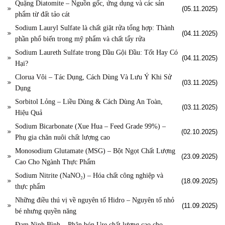
Quặng Diatomite – Nguồn gốc, ứng dụng và các sản
(05.11.2025)
phẩm từ đất tảo cát
Sodium Lauryl Sulfate là chất giặt rửa tổng hợp: Thành
(04.11.2025)
phần phổ biến trong mỹ phẩm và chất tẩy rửa
Sodium Laureth Sulfate trong Dầu Gội Đầu: Tốt Hay Có
(04.11.2025)
Hại?
Clorua Vôi – Tác Dụng, Cách Dùng Và Lưu Ý Khi Sử
(03.11.2025)
Dụng
Sorbitol Lỏng – Liều Dùng & Cách Dùng An Toàn,
(03.11.2025)
Hiệu Quả
Sodium Bicarbonate (Xue Hua – Feed Grade 99%) –
(02.10.2025)
Phụ gia chăn nuôi chất lượng cao
Monosodium Glutamate (MSG) – Bột Ngọt Chất Lượng
(23.09.2025)
Cao Cho Ngành Thực Phẩm
Sodium Nitrite (NaNO₂) – Hóa chất công nghiệp và
(18.09.2025)
thực phẩm
Những điều thú vị về nguyên tố Hidro – Nguyên tố nhỏ
(11.09.2025)
bé nhưng quyền năng
Đạm Ninh Bình – Phân bón Ure chất lượng cao cho