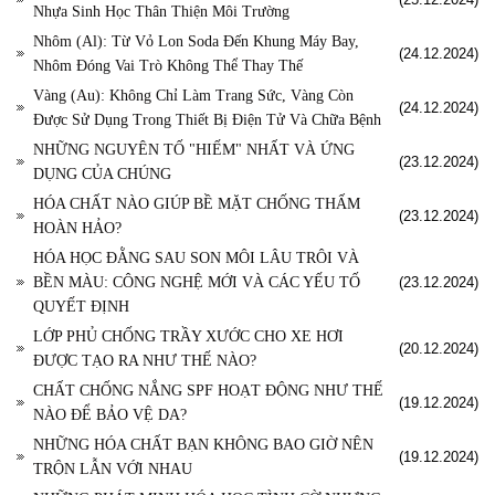
Nhựa Sinh Học Thân Thiện Môi Trường
Nhôm (Al): Từ Vỏ Lon Soda Đến Khung Máy Bay,
(24.12.2024)
Nhôm Đóng Vai Trò Không Thể Thay Thế
Vàng (Au): Không Chỉ Làm Trang Sức, Vàng Còn
(24.12.2024)
Được Sử Dụng Trong Thiết Bị Điện Tử Và Chữa Bệnh
NHỮNG NGUYÊN TỐ "HIẾM" NHẤT VÀ ỨNG
(23.12.2024)
DỤNG CỦA CHÚNG
HÓA CHẤT NÀO GIÚP BỀ MẶT CHỐNG THẤM
(23.12.2024)
HOÀN HẢO?
HÓA HỌC ĐẰNG SAU SON MÔI LÂU TRÔI VÀ
BỀN MÀU: CÔNG NGHỆ MỚI VÀ CÁC YẾU TỐ
(23.12.2024)
QUYẾT ĐỊNH
LỚP PHỦ CHỐNG TRẦY XƯỚC CHO XE HƠI
(20.12.2024)
ĐƯỢC TẠO RA NHƯ THẾ NÀO?
CHẤT CHỐNG NẮNG SPF HOẠT ĐỘNG NHƯ THẾ
(19.12.2024)
NÀO ĐỂ BẢO VỆ DA?
NHỮNG HÓA CHẤT BẠN KHÔNG BAO GIỜ NÊN
(19.12.2024)
TRỘN LẪN VỚI NHAU