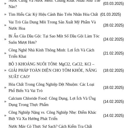
Nước Cứng Và Nước Mềm: Chúng Khác Nhau Như Thế
(03.03.2025)
Nào?
Tìm Hiểu Các Ký Hiệu Cảnh Báo Trên Nhãn Hóa Chất
(01.03.2025)
Vai Trò Của Dung Môi Trong Sản Xuất Mỹ Phẩm Và
(28.02.2025)
Nước Hoa
Bí Ẩn Của Dầu Gội: Tại Sao Một Số Dầu Gội Làm Tóc
(24.02.2025)
Suôn Mượt Hơn?
Công Nghệ Nhà Kính Thông Minh: Lợi Ích Và Cách
(21.02.2025)
Triển Khai
BỘ 3 KHOÁNG NUÔI TÔM: MgCl2, CaCl2, KCl –
GIẢI PHÁP TOÀN DIỆN CHO TÔM KHỎE, NĂNG
(18.02.2025)
SUẤT CAO!
Hóa Chất Trong Công Nghiệp Dệt Nhuộm: Các Loại
(18.02.2025)
Phổ Biến Và Vai Trò
Calcium Chloride Food: Công Dụng, Lợi Ích Và Ứng
(14.02.2025)
Dụng Trong Thực Phẩm
Công Nghiệp Nặng vs. Công Nghiệp Nhẹ: Điểm Khác
(14.02.2025)
Biệt Và Xu Hướng Phát Triển
Nước Máy Có Thực Sự Sạch? Cách Kiểm Tra Chất