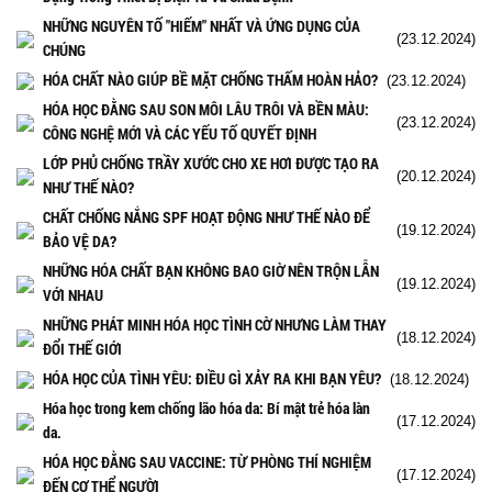
NHỮNG NGUYÊN TỐ "HIẾM" NHẤT VÀ ỨNG DỤNG CỦA
(23.12.2024)
CHÚNG
HÓA CHẤT NÀO GIÚP BỀ MẶT CHỐNG THẤM HOÀN HẢO?
(23.12.2024)
HÓA HỌC ĐẰNG SAU SON MÔI LÂU TRÔI VÀ BỀN MÀU:
(23.12.2024)
CÔNG NGHỆ MỚI VÀ CÁC YẾU TỐ QUYẾT ĐỊNH
LỚP PHỦ CHỐNG TRẦY XƯỚC CHO XE HƠI ĐƯỢC TẠO RA
(20.12.2024)
NHƯ THẾ NÀO?
CHẤT CHỐNG NẮNG SPF HOẠT ĐỘNG NHƯ THẾ NÀO ĐỂ
(19.12.2024)
BẢO VỆ DA?
NHỮNG HÓA CHẤT BẠN KHÔNG BAO GIỜ NÊN TRỘN LẪN
(19.12.2024)
VỚI NHAU
NHỮNG PHÁT MINH HÓA HỌC TÌNH CỜ NHƯNG LÀM THAY
(18.12.2024)
ĐỔI THẾ GIỚI
HÓA HỌC CỦA TÌNH YÊU: ĐIỀU GÌ XẢY RA KHI BẠN YÊU?
(18.12.2024)
Hóa học trong kem chống lão hóa da: Bí mật trẻ hóa làn
(17.12.2024)
da.
HÓA HỌC ĐẰNG SAU VACCINE: TỪ PHÒNG THÍ NGHIỆM
(17.12.2024)
ĐẾN CƠ THỂ NGƯỜI