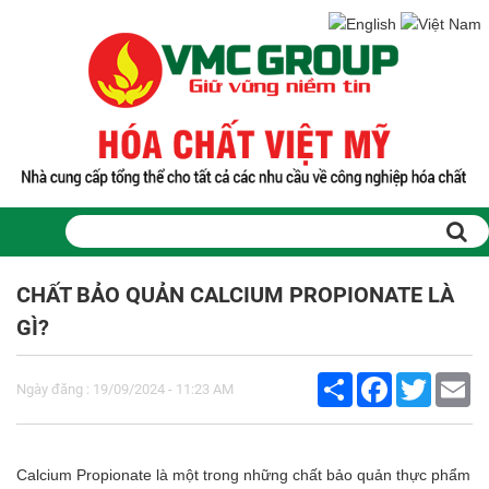
Trang chủ
Sản phẩm
CHẤT BẢO QUẢN CALCIUM PROPIONATE LÀ
PHỤ GIA THỰC PHẨM
GÌ?
Tinh bột biến tính
Màu thực phẩm
Share
Facebook
Twitter
Em
Hương liệu thực phẩm
Ngày đăng : 19/09/2024 - 11:23 AM
Chất phụ gia điều vị tạo ngọt
Chất phụ gia oxy hóa giữ màu
Chất phụ gia nhũ hóa làm dày
Calcium Propionate là một trong những chất bảo quản thực phẩm
Chất phụ gia chống đông vón