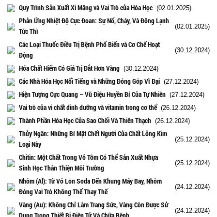
Quy Trình Sản Xuất Xi Măng và Vai Trò của Hóa Học
(02.01.2025)
Phản Ứng Nhiệt Độ Cực Đoan: Sự Nổ, Cháy, Và Đông Lạnh
(02.01.2025)
Tức Thì
Các Loại Thuốc Điều Trị Bệnh Phổ Biến và Cơ Chế Hoạt
(30.12.2024)
Động
Hóa Chất Hiếm Có Giá Trị Đắt Hơn Vàng
(30.12.2024)
Các Nhà Hóa Học Nổi Tiếng và Những Đóng Góp Vĩ Đại
(27.12.2024)
Hiện Tượng Cực Quang – Vũ Điệu Huyền Bí Của Tự Nhiên
(27.12.2024)
Vai trò của vi chất dinh dưỡng và vitamin trong cơ thể
(26.12.2024)
Thành Phần Hóa Học Của Sao Chổi Và Thiên Thạch
(26.12.2024)
Thủy Ngân: Những Bí Mật Chết Người Của Chất Lỏng Kim
(25.12.2024)
Loại Này
Chitin: Một Chất Trong Vỏ Tôm Có Thể Sản Xuất Nhựa
(25.12.2024)
Sinh Học Thân Thiện Môi Trường
Nhôm (Al): Từ Vỏ Lon Soda Đến Khung Máy Bay, Nhôm
(24.12.2024)
Đóng Vai Trò Không Thể Thay Thế
Vàng (Au): Không Chỉ Làm Trang Sức, Vàng Còn Được Sử
(24.12.2024)
Dụng Trong Thiết Bị Điện Tử Và Chữa Bệnh