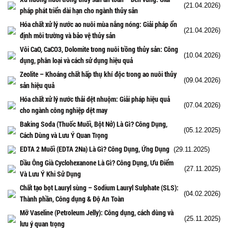
(21.04.2026)
pháp phát triển dài hạn cho ngành thủy sản
Hóa chất xử lý nước ao nuôi mùa nắng nóng: Giải pháp ổn
(21.04.2026)
định môi trường và bảo vệ thủy sản
Vôi CaO, CaCO3, Dolomite trong nuôi trồng thủy sản: Công
(10.04.2026)
dụng, phân loại và cách sử dụng hiệu quả
Zeolite – Khoáng chất hấp thụ khí độc trong ao nuôi thủy
(09.04.2026)
sản hiệu quả
Hóa chất xử lý nước thải dệt nhuộm: Giải pháp hiệu quả
(07.04.2026)
cho ngành công nghiệp dệt may
Baking Soda (Thuốc Muối, Bột Nở) Là Gì? Công Dụng,
(05.12.2025)
Cách Dùng và Lưu Ý Quan Trọng
EDTA 2 Muối (EDTA 2Na) Là Gì? Công Dụng, Ứng Dụng
(29.11.2025)
Dầu Ông Già Cyclohexanone Là Gì? Công Dụng, Ưu Điểm
(27.11.2025)
Và Lưu Ý Khi Sử Dụng
Chất tạo bọt Lauryl sùng – Sodium Lauryl Sulphate (SLS):
(04.02.2026)
Thành phần, Công dụng & Độ An Toàn
Mỡ Vaseline (Petroleum Jelly): Công dụng, cách dùng và
(25.11.2025)
lưu ý quan trọng