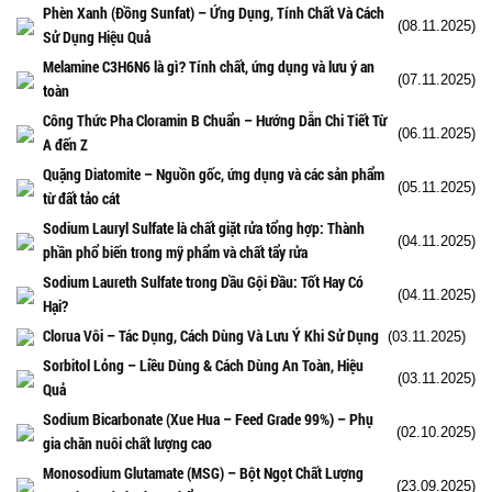
Phèn Xanh (Đồng Sunfat) – Ứng Dụng, Tính Chất Và Cách
(08.11.2025)
Sử Dụng Hiệu Quả
Melamine C3H6N6 là gì? Tính chất, ứng dụng và lưu ý an
(07.11.2025)
toàn
Công Thức Pha Cloramin B Chuẩn – Hướng Dẫn Chi Tiết Từ
(06.11.2025)
A đến Z
Quặng Diatomite – Nguồn gốc, ứng dụng và các sản phẩm
(05.11.2025)
từ đất tảo cát
Sodium Lauryl Sulfate là chất giặt rửa tổng hợp: Thành
(04.11.2025)
phần phổ biến trong mỹ phẩm và chất tẩy rửa
Sodium Laureth Sulfate trong Dầu Gội Đầu: Tốt Hay Có
(04.11.2025)
Hại?
Clorua Vôi – Tác Dụng, Cách Dùng Và Lưu Ý Khi Sử Dụng
(03.11.2025)
Sorbitol Lỏng – Liều Dùng & Cách Dùng An Toàn, Hiệu
(03.11.2025)
Quả
Sodium Bicarbonate (Xue Hua – Feed Grade 99%) – Phụ
(02.10.2025)
gia chăn nuôi chất lượng cao
Monosodium Glutamate (MSG) – Bột Ngọt Chất Lượng
(23.09.2025)