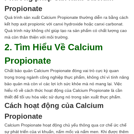
Axit
Hóa chất khác
Propionate
Kiềm
Quá trình sản xuất Calcium Propionate thường diễn ra bằng cách
Muối
kết hợp axit propionic với canxi hydroxide hoặc canxi carbonat.
Kim loại màu
Quá trình này không chỉ giúp tạo ra sản phẩm có chất lượng cao
Oxit kim loại
mà còn thân thiện với môi trường.
HÓA CHẤT THÍ NGHIỆM
2. Tìm Hiểu Về Calcium
Hóa chất thí nghiệm
Thiết bị phòng thí nghiệm
Propionate
HÓA CHẤT NÔNG NGHIỆP
Nguyên liệu phân bón
Chất bảo quản
Calcium Propionate đóng vai trò cực kỳ quan
Chế phẩm sinh học
trọng trong ngành công nghiệp thực phẩm, không chỉ vì tính năng
Nguyên liệu chăn nuôi
bảo quản mà còn vì các lợi ích sức khỏe mà nó mang lại. Việc
HÓA CHẤT XÂY DỰNG
hiểu rõ về cách thức hoạt động của Calcium Propionate là cần
Chống thấm sika
thiết để tối ưu hóa việc sử dụng nó trong sản xuất thực phẩm.
Silicone Dow Corning
Cách hoạt động của Calcium
Silicone KCC
Silicone Apollo
Propionate
Silicone Kingbond
Silicone Shinetsu
Calcium Propionate hoạt động chủ yếu thông qua cơ chế ức chế
Keo Silicone
sự phát triển của vi khuẩn, nấm mốc và nấm men. Khi được thêm