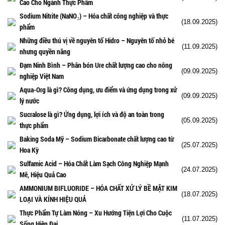
Cao Cho Ngành Thực Phẩm
Sodium Nitrite (NaNO₂) – Hóa chất công nghiệp và thực
(18.09.2025)
phẩm
Những điều thú vị về nguyên tố Hidro – Nguyên tố nhỏ bé
(11.09.2025)
nhưng quyền năng
Đạm Ninh Bình – Phân bón Ure chất lượng cao cho nông
(09.09.2025)
nghiệp Việt Nam
Aqua-Org là gì? Công dụng, ưu điểm và ứng dụng trong xử
(09.09.2025)
lý nước
Sucralose là gì? Ứng dụng, lợi ích và độ an toàn trong
(05.09.2025)
thực phẩm
Baking Soda Mỹ – Sodium Bicarbonate chất lượng cao từ
(25.07.2025)
Hoa Kỳ
Sulfamic Acid – Hóa Chất Làm Sạch Công Nghiệp Mạnh
(24.07.2025)
Mẽ, Hiệu Quả Cao
AMMONIUM BIFLUORIDE – HÓA CHẤT XỬ LÝ BỀ MẶT KIM
(18.07.2025)
LOẠI VÀ KÍNH HIỆU QUẢ
Thực Phẩm Tự Làm Nóng – Xu Hướng Tiện Lợi Cho Cuộc
(11.07.2025)
Sống Hiện Đại