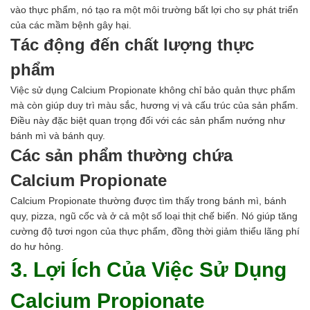
Hóa chất khác
vào thực phẩm, nó tạo ra một môi trường bất lợi cho sự phát triển
Giới Thiệu
của các mầm bệnh gây hại.
Đối tác
Tác động đến chất lượng thực
Quy trình sản xuất
phẩm
Tin tức
VMC GROUP
Việc sử dụng Calcium Propionate không chỉ
bảo quản thực phẩm
Ngành Hóa Chất
mà còn giúp duy trì màu sắc, hương vị và cấu trúc của sản phẩm.
Tẩy Rửa Diệt Khuẩn
Điều này đặc biệt quan trọng đối với các sản phẩm nướng như
Ngành Thực Phẩm
bánh mì và bánh quy.
Ngành Nông Nghiệp
Các sản phẩm thường chứa
Ngành Thủy Sản
Calcium Propionate
Ngành Môi Trường
Ngành Nhựa
Calcium Propionate thường được tìm thấy trong bánh mì, bánh
Ngành Xây Dựng
quy, pizza, ngũ cốc và ở cả một số loại thịt chế biến. Nó giúp tăng
Ngành Cao Su
cường độ tươi ngon của thực phẩm, đồng thời giảm thiểu lãng phí
Ngành Xi Mạ
do hư hỏng.
Ngành Thủy Tinh
3. Lợi Ích Của Việc Sử Dụng
Ngành Dệt Nhuộm
Ngành Sơn
Calcium Propionate
Ngành In Ấn Bao Bì