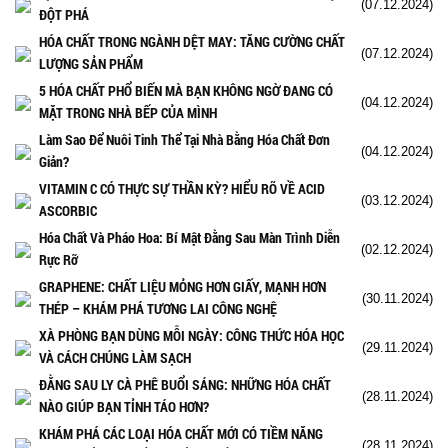
(07.12.2024)
ĐỘT PHÁ
HÓA CHẤT TRONG NGÀNH DỆT MAY: TĂNG CƯỜNG CHẤT
(07.12.2024)
LƯỢNG SẢN PHẨM
5 HÓA CHẤT PHỔ BIẾN MÀ BẠN KHÔNG NGỜ ĐANG CÓ
(04.12.2024)
MẶT TRONG NHÀ BẾP CỦA MÌNH
Làm Sao Để Nuôi Tinh Thể Tại Nhà Bằng Hóa Chất Đơn
(04.12.2024)
Giản?
VITAMIN C CÓ THỰC SỰ THẦN KỲ? HIỂU RÕ VỀ ACID
(03.12.2024)
ASCORBIC
Hóa Chất Và Pháo Hoa: Bí Mật Đằng Sau Màn Trình Diễn
(02.12.2024)
Rực Rỡ
GRAPHENE: CHẤT LIỆU MỎNG HƠN GIẤY, MẠNH HƠN
(30.11.2024)
THÉP – KHÁM PHÁ TƯƠNG LAI CÔNG NGHỆ
XÀ PHÒNG BẠN DÙNG MỖI NGÀY: CÔNG THỨC HÓA HỌC
(29.11.2024)
VÀ CÁCH CHÚNG LÀM SẠCH
ĐẰNG SAU LY CÀ PHÊ BUỔI SÁNG: NHỮNG HÓA CHẤT
(28.11.2024)
NÀO GIÚP BẠN TỈNH TÁO HƠN?
KHÁM PHÁ CÁC LOẠI HÓA CHẤT MỚI CÓ TIỀM NĂNG
(28.11.2024)