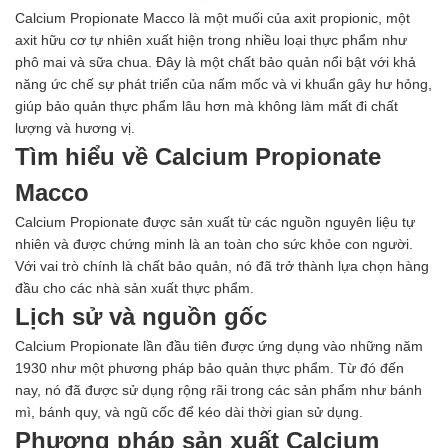
Men vi sinh EM gốc
Calcium Propionate Macco là một muối của axit propionic, một
Bổ sung khoáng chất
axit hữu cơ tự nhiên xuất hiện trong nhiều loại thực phẩm như
Bổ gan và giải độc gan
phô mai và sữa chua. Đây là một
chất bảo quản
nổi bật với khả
Phòng và trị bệnh
năng ức chế sự phát triển của nấm mốc và vi khuẩn gây hư hỏng,
Bổ sung dinh dưỡng tăng trọng
giúp bảo quản thực phẩm lâu hơn mà không làm mất đi chất
Hấp thụ khí độc Yucca
lượng và hương vị.
HÓA CHẤT XỬ LÝ NƯỚC
Tìm hiểu về Calcium Propionate
Xử lý nước hồ bơi
Xử lý nước sinh hoạt
Macco
Xử lý nước thải
Calcium Propionate được sản xuất từ các nguồn nguyên liệu tự
Xử lý nước giếng khoan
nhiên và được chứng minh là an toàn cho sức khỏe con người.
Xử lý nước khác
Với vai trò chính là chất bảo quản, nó đã trở thành lựa chọn hàng
DUNG MÔI CÔNG NGHIỆP
đầu cho các nhà sản xuất thực phẩm.
Pha sơn nước
Lịch sử và nguồn gốc
Pha sơn epoxy
Pha sơn dầu
Calcium Propionate lần đầu tiên được ứng dụng vào những năm
Pha sơn tĩnh điện
1930 như một phương pháp
bảo quản thực phẩm
. Từ đó đến
Dung môi khác
nay, nó đã được sử dụng rộng rãi trong các sản phẩm như bánh
HƯƠNG LIỆU TINH DẦU
mì, bánh quy, và ngũ cốc để kéo dài thời gian sử dụng.
HÓA CHẤT CÔNG NGHIỆP
Phương pháp sản xuất Calcium