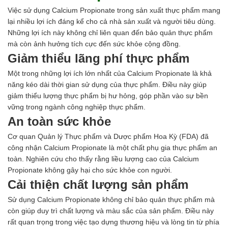
Ngành Gốm Sứ
Việc sử dụng Calcium Propionate trong sản xuất thực phẩm mang
Ngành Gỗ
lại nhiều lợi ích đáng kể cho cả nhà sản xuất và người tiêu dùng.
Ngành Mỹ Phẩm
Những lợi ích này không chỉ liên quan đến bảo quản thực phẩm
Ngành Hóa Dầu
mà còn ảnh hưởng tích cực đến sức khỏe cộng đồng.
Ngành Giấy
Giảm thiểu lãng phí thực phẩm
Liên hệ
Tuyển dụng
Một trong những lợi ích lớn nhất của Calcium Propionate là khả
năng kéo dài thời gian sử dụng của thực phẩm. Điều này giúp
giảm thiểu lượng thực phẩm bị hư hỏng, góp phần vào sự bền
vững trong ngành công nghiệp thực phẩm.
An toàn sức khỏe
Cơ quan Quản lý Thực phẩm và Dược phẩm Hoa Kỳ (FDA) đã
công nhận Calcium Propionate là một chất phụ gia thực phẩm an
toàn. Nghiên cứu cho thấy rằng liều lượng cao của Calcium
Propionate không gây hại cho sức khỏe con người.
Cải thiện chất lượng sản phẩm
Sử dụng Calcium Propionate không chỉ bảo quản thực phẩm mà
còn giúp duy trì chất lượng và màu sắc của sản phẩm. Điều này
rất quan trọng trong việc tạo dựng thương hiệu và lòng tin từ phía