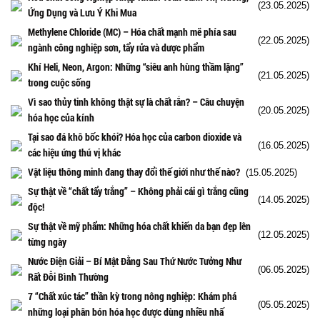
(23.05.2025)
Ứng Dụng và Lưu Ý Khi Mua
Methylene Chloride (MC) – Hóa chất mạnh mẽ phía sau
(22.05.2025)
ngành công nghiệp sơn, tẩy rửa và dược phẩm
Khí Heli, Neon, Argon: Những “siêu anh hùng thầm lặng”
(21.05.2025)
trong cuộc sống
Vì sao thủy tinh không thật sự là chất rắn? – Câu chuyện
(20.05.2025)
hóa học của kính
Tại sao đá khô bốc khói? Hóa học của carbon dioxide và
(16.05.2025)
các hiệu ứng thú vị khác
Vật liệu thông minh đang thay đổi thế giới như thế nào?
(15.05.2025)
Sự thật về “chất tẩy trắng” – Không phải cái gì trắng cũng
(14.05.2025)
độc!
Sự thật về mỹ phẩm: Những hóa chất khiến da bạn đẹp lên
(12.05.2025)
từng ngày
Nước Điện Giải – Bí Mật Đằng Sau Thứ Nước Tưởng Như
(06.05.2025)
Rất Đỗi Bình Thường
7 “Chất xúc tác” thần kỳ trong nông nghiệp: Khám phá
(05.05.2025)
những loại phân bón hóa học được dùng nhiều nhấ