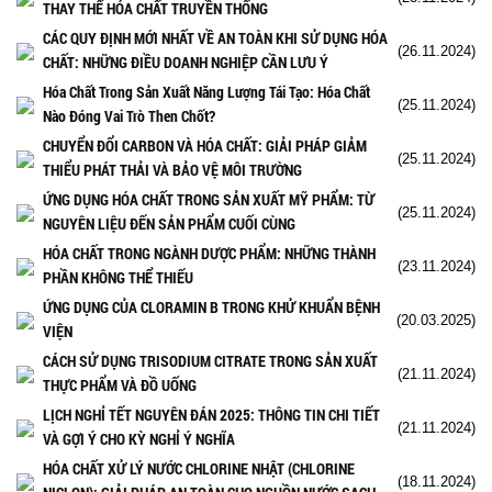
THAY THẾ HÓA CHẤT TRUYỀN THỐNG
CÁC QUY ĐỊNH MỚI NHẤT VỀ AN TOÀN KHI SỬ DỤNG HÓA
(26.11.2024)
CHẤT: NHỮNG ĐIỀU DOANH NGHIỆP CẦN LƯU Ý
Hóa Chất Trong Sản Xuất Năng Lượng Tái Tạo: Hóa Chất
(25.11.2024)
Nào Đóng Vai Trò Then Chốt?
CHUYỂN ĐỔI CARBON VÀ HÓA CHẤT: GIẢI PHÁP GIẢM
(25.11.2024)
THIỂU PHÁT THẢI VÀ BẢO VỆ MÔI TRƯỜNG
ỨNG DỤNG HÓA CHẤT TRONG SẢN XUẤT MỸ PHẨM: TỪ
(25.11.2024)
NGUYÊN LIỆU ĐẾN SẢN PHẨM CUỐI CÙNG
HÓA CHẤT TRONG NGÀNH DƯỢC PHẨM: NHỮNG THÀNH
(23.11.2024)
PHẦN KHÔNG THỂ THIẾU
ỨNG DỤNG CỦA CLORAMIN B TRONG KHỬ KHUẨN BỆNH
(20.03.2025)
VIỆN
CÁCH SỬ DỤNG TRISODIUM CITRATE TRONG SẢN XUẤT
(21.11.2024)
THỰC PHẨM VÀ ĐỒ UỐNG
LỊCH NGHỈ TẾT NGUYÊN ĐÁN 2025: THÔNG TIN CHI TIẾT
(21.11.2024)
VÀ GỢI Ý CHO KỲ NGHỈ Ý NGHĨA
HÓA CHẤT XỬ LÝ NƯỚC CHLORINE NHẬT (CHLORINE
(18.11.2024)