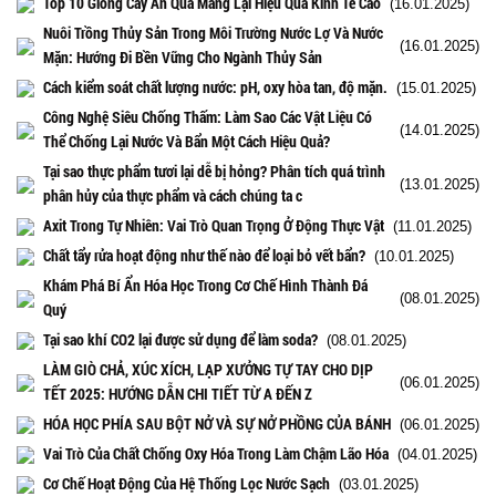
Top 10 Giống Cây Ăn Quả Mang Lại Hiệu Quả Kinh Tế Cao
(16.01.2025)
Nuôi Trồng Thủy Sản Trong Môi Trường Nước Lợ Và Nước
(16.01.2025)
Mặn: Hướng Đi Bền Vững Cho Ngành Thủy Sản
Cách kiểm soát chất lượng nước: pH, oxy hòa tan, độ mặn.
(15.01.2025)
Công Nghệ Siêu Chống Thấm: Làm Sao Các Vật Liệu Có
(14.01.2025)
Thể Chống Lại Nước Và Bẩn Một Cách Hiệu Quả?
Tại sao thực phẩm tươi lại dễ bị hỏng? Phân tích quá trình
(13.01.2025)
phân hủy của thực phẩm và cách chúng ta c
Axit Trong Tự Nhiên: Vai Trò Quan Trọng Ở Động Thực Vật
(11.01.2025)
Chất tẩy rửa hoạt động như thế nào để loại bỏ vết bẩn?
(10.01.2025)
Khám Phá Bí Ẩn Hóa Học Trong Cơ Chế Hình Thành Đá
(08.01.2025)
Quý
Tại sao khí CO2 lại được sử dụng để làm soda?
(08.01.2025)
LÀM GIÒ CHẢ, XÚC XÍCH, LẠP XƯỞNG TỰ TAY CHO DỊP
(06.01.2025)
TẾT 2025: HƯỚNG DẪN CHI TIẾT TỪ A ĐẾN Z
HÓA HỌC PHÍA SAU BỘT NỞ VÀ SỰ NỞ PHỒNG CỦA BÁNH
(06.01.2025)
Vai Trò Của Chất Chống Oxy Hóa Trong Làm Chậm Lão Hóa
(04.01.2025)
Cơ Chế Hoạt Động Của Hệ Thống Lọc Nước Sạch
(03.01.2025)