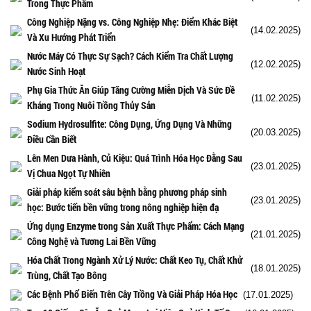
Trong Thực Phẩm
Công Nghiệp Nặng vs. Công Nghiệp Nhẹ: Điểm Khác Biệt
(14.02.2025)
Và Xu Hướng Phát Triển
Nước Máy Có Thực Sự Sạch? Cách Kiểm Tra Chất Lượng
(12.02.2025)
Nước Sinh Hoạt
Phụ Gia Thức Ăn Giúp Tăng Cường Miễn Dịch Và Sức Đề
(11.02.2025)
Kháng Trong Nuôi Trồng Thủy Sản
Sodium Hydrosulfite: Công Dụng, Ứng Dụng Và Những
(20.03.2025)
Điều Cần Biết
Lên Men Dưa Hành, Củ Kiệu: Quá Trình Hóa Học Đằng Sau
(23.01.2025)
Vị Chua Ngọt Tự Nhiên
Giải pháp kiểm soát sâu bệnh bằng phương pháp sinh
(23.01.2025)
học: Bước tiến bền vững trong nông nghiệp hiện đạ
Ứng dụng Enzyme trong Sản Xuất Thực Phẩm: Cách Mạng
(21.01.2025)
Công Nghệ và Tương Lai Bền Vững
Hóa Chất Trong Ngành Xử Lý Nước: Chất Keo Tụ, Chất Khử
(18.01.2025)
Trùng, Chất Tạo Bông
Các Bệnh Phổ Biến Trên Cây Trồng Và Giải Pháp Hóa Học
(17.01.2025)