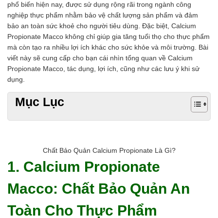
phổ biến hiện nay, được sử dụng rộng rãi trong ngành công
Chất phụ gia tạo cấu trúc
nghiệp thực phẩm nhằm bảo vệ chất lượng sản phẩm và đảm
Chất phụ gia bảo quản
bảo an toàn sức khoẻ cho người tiêu dùng. Đặc biệt, Calcium
Chất phụ gia nem giò chả
Propionate Macco không chỉ giúp gia tăng tuổi thọ cho thực phẩm
Chất phụ gia bún mì phở
mà còn tạo ra nhiều lợi ích khác cho sức khỏe và môi trường. Bài
Chất phụ gia bánh kẹo kem
viết này sẽ cung cấp cho bạn cái nhìn tổng quan về Calcium
Chất phụ gia nước giải khát
Propionate Macco, tác dụng, lợi ích, cũng như các lưu ý khi sử
Chất phụ gia xúc xích
dụng.
Chất phụ gia nước mắm
Chất phụ gia rau củ quả
Mục Lục
Chất phụ gia thạch rau câu
Chất phụ gia đậu hũ
HÓA CHẤT TẨY RỬA
Tẩy rửa công nghiệp
Tẩy rửa sinh hoạt
Chất Bảo Quản Calcium Propionate Là Gì?
Tẩy rửa ô tô xe máy
1. Calcium Propionate
Tẩy cáu cặn đường ống
Tẩy rửa khác
Macco: Chất Bảo Quản An
HÓA CHẤT THỦY SẢN
Hóa chất xử lý nước
Toàn Cho Thực Phẩm
Men đường ruột