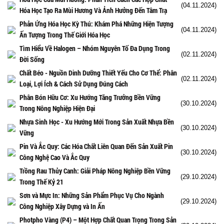
(04.11.2024)
Hóa Học Tạo Ra Mùi Hương Và Ảnh Hưởng Đến Tâm Trạ
Phản Ứng Hóa Học Kỳ Thú: Khám Phá Những Hiện Tượng
(04.11.2024)
Ấn Tượng Trong Thế Giới Hóa Học
Tìm Hiểu Về Halogen – Nhóm Nguyên Tố Đa Dụng Trong
(02.11.2024)
Đời Sống
Chất Béo - Nguồn Dinh Dưỡng Thiết Yếu Cho Cơ Thể: Phân
(02.11.2024)
Loại, Lợi Ích & Cách Sử Dụng Đúng Cách
Phân Bón Hữu Cơ: Xu Hướng Tăng Trưởng Bền Vững
(30.10.2024)
Trong Nông Nghiệp Hiện Đại
Nhựa Sinh Học - Xu Hướng Mới Trong Sản Xuất Nhựa Bền
(30.10.2024)
Vững
Pin Và Ắc Quy: Các Hóa Chất Liên Quan Đến Sản Xuất Pin
(30.10.2024)
Công Nghệ Cao Và Ắc Quy
Trồng Rau Thủy Canh: Giải Pháp Nông Nghiệp Bền Vững
(29.10.2024)
Trong Thế Kỷ 21
Sơn và Mực In: Những Sản Phẩm Phục Vụ Cho Ngành
(29.10.2024)
Công Nghiệp Xây Dựng và In Ấn
Photpho Vàng (P4) – Một Hợp Chất Quan Trọng Trong Sản