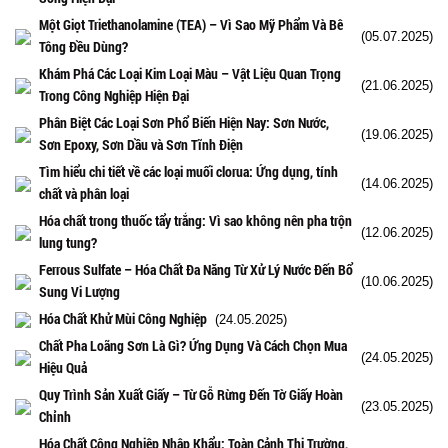
Một Giọt Triethanolamine (TEA) – Vì Sao Mỹ Phẩm Và Bê
(05.07.2025)
Tông Đều Dùng?
Khám Phá Các Loại Kim Loại Màu – Vật Liệu Quan Trọng
(21.06.2025)
Trong Công Nghiệp Hiện Đại
Phân Biệt Các Loại Sơn Phổ Biến Hiện Nay: Sơn Nước,
(19.06.2025)
Sơn Epoxy, Sơn Dầu và Sơn Tĩnh Điện
Tìm hiểu chi tiết về các loại muối clorua: Ứng dụng, tính
(14.06.2025)
chất và phân loại
Hóa chất trong thuốc tẩy trắng: Vì sao không nên pha trộn
(12.06.2025)
lung tung?
Ferrous Sulfate – Hóa Chất Đa Năng Từ Xử Lý Nước Đến Bổ
(10.06.2025)
Sung Vi Lượng
Hóa Chất Khử Mùi Công Nghiệp
(24.05.2025)
Chất Pha Loãng Sơn Là Gì? Ứng Dụng Và Cách Chọn Mua
(24.05.2025)
Hiệu Quả
Quy Trình Sản Xuất Giấy – Từ Gỗ Rừng Đến Tờ Giấy Hoàn
(23.05.2025)
Chỉnh
Hóa Chất Công Nghiệp Nhập Khẩu: Toàn Cảnh Thị Trường,