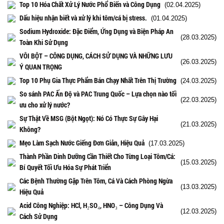
Top 10 Hóa Chất Xử Lý Nước Phổ Biến và Công Dụng
(02.04.2025)
Dấu hiệu nhận biết và xử lý khi tôm/cá bị stress.
(01.04.2025)
Sodium Hydroxide: Đặc Điểm, Ứng Dụng và Biện Pháp An
(28.03.2025)
Toàn Khi Sử Dụng
VÔI BỘT – CÔNG DỤNG, CÁCH SỬ DỤNG VÀ NHỮNG LƯU
(26.03.2025)
Ý QUAN TRỌNG
Top 10 Phụ Gia Thực Phẩm Bán Chạy Nhất Trên Thị Trường
(24.03.2025)
So sánh PAC Ấn Độ và PAC Trung Quốc – Lựa chọn nào tối
(22.03.2025)
ưu cho xử lý nước?
Sự Thật Về MSG (Bột Ngọt): Nó Có Thực Sự Gây Hại
(21.03.2025)
Không?
Mẹo Làm Sạch Nước Giếng Đơn Giản, Hiệu Quả
(17.03.2025)
Thành Phần Dinh Dưỡng Cần Thiết Cho Từng Loại Tôm/Cá:
(15.03.2025)
Bí Quyết Tối Ưu Hóa Sự Phát Triển
Các Bệnh Thường Gặp Trên Tôm, Cá Và Cách Phòng Ngừa
(13.03.2025)
Hiệu Quả
Acid Công Nghiệp: HCl, H₂SO₄, HNO₃ – Công Dụng Và
(12.03.2025)
Cách Sử Dụng