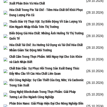
(29.10.2024)
Xuất Phân Bón Và Hóa Chất
Hóa Chất Trong Pin Tái Chế - Tiêm Hóa Chất Để Khôi Phục
(28.10.2024)
Dung Lượng Pin Cũ
Thuốc Bảo Vệ Thực Vật: Sự Biến Động Về Sản Lượng Và
(28.10.2024)
Kim Ngạch Nhập Khẩu Trên Thị Trường
Biến Động Giá Hóa Chất: Những Ảnh Hưởng Từ Thị Trường
(28.10.2024)
Quốc Tế
Hóa Chất Tái Chế: Xu Hướng Sử Dụng và Tái Chế Hóa Chất
(28.10.2024)
Nhằm Giảm Tác Động Môi Trường
Chất Cấm Trong Thực Phẩm: Mối Nguy Hại Cho Sức Khỏe
(28.10.2024)
và Cách Nhận Biết
Chất Bán Dẫn: Sự Phục Hồi Trong Sản Xuất Đang Thúc
(26.10.2024)
Đẩy Nhu Cầu Về Các Hóa Chất Liên Quan
Khí Công Nghiệp: Sự Cần Thiết Của Oxy, Nitơ, Và Cacbonic
(26.10.2024)
Trong Sản Xuất
Công Nghệ Blockchain Trong Thực Phẩm: Giải Pháp
(25.10.2024)
Tương Lai Cho Ngành Công Nghiệp
Phân Bón Nano: Giải Pháp Hiện Đại Cho Nông Nghiệp Bền
(25.10.2024)