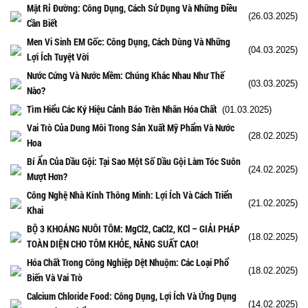
Mật Rỉ Đường: Công Dụng, Cách Sử Dụng Và Những Điều
(26.03.2025)
Cần Biết
Men Vi Sinh EM Gốc: Công Dụng, Cách Dùng Và Những
(04.03.2025)
Lợi Ích Tuyệt Vời
Nước Cứng Và Nước Mềm: Chúng Khác Nhau Như Thế
(03.03.2025)
Nào?
Tìm Hiểu Các Ký Hiệu Cảnh Báo Trên Nhãn Hóa Chất
(01.03.2025)
Vai Trò Của Dung Môi Trong Sản Xuất Mỹ Phẩm Và Nước
(28.02.2025)
Hoa
Bí Ẩn Của Dầu Gội: Tại Sao Một Số Dầu Gội Làm Tóc Suôn
(24.02.2025)
Mượt Hơn?
Công Nghệ Nhà Kính Thông Minh: Lợi Ích Và Cách Triển
(21.02.2025)
Khai
BỘ 3 KHOÁNG NUÔI TÔM: MgCl2, CaCl2, KCl – GIẢI PHÁP
(18.02.2025)
TOÀN DIỆN CHO TÔM KHỎE, NĂNG SUẤT CAO!
Hóa Chất Trong Công Nghiệp Dệt Nhuộm: Các Loại Phổ
(18.02.2025)
Biến Và Vai Trò
Calcium Chloride Food: Công Dụng, Lợi Ích Và Ứng Dụng
(14.02.2025)