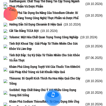
Xanthangum: Chất Thay Thế Đáng Tin Cậy Trong Ngành
(19.10.2024)
Thực Phẩm Và Dược Phẩm
Khám Phá Tác Dụng Đa Năng Của Trisodium Citrate: Bí
(19.10.2024)
Quyết Vàng Trong Công Nghệ Thực Phẩm và Dược Phẩ
Hướng Dẫn Sử Dụng Cloramin B Hiệu Quả
(19.10.2024)
Cắt Tảo Bằng TCCA Bột
(19.10.2024)
Toluene: Một Hóa Chất Quan Trọng Trong Công Nghiệp
(19.10.2024)
Tinh Bột Khoai Tây: Giải Pháp Từ Thiên Nhiên Cho Sức
(19.10.2024)
Khỏe Và Làm Đẹp
Tinh Bột Bắp: Sự Kỳ Diệu Từ Thiên Nhiên Cho Sức Khỏe
(07.06.2025)
Và Ẩm Thực
Khám Phá Công Dụng Tuyệt Vời Của Thuốc Tím KMnO4:
(18.10.2024)
Giải Pháp Khử Trùng và Sát Khuẩn Hiệu Quả
Thiourea: Bí Quyết Kích Thích Ra Hoa Hiệu Quả Cho Cây
(18.10.2024)
Trồng
Sorbitol: Hợp Chất Đáng Chú Ý Với Nhiều Công Dụng
(18.10.2024)
Trong Đời Sống
Khám Phá Sodium Thiosulfate: Từ Công Dụng Đến Ứng
(18.10.2024)