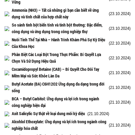
Vững
Ammonia (NH3) – Tất cả những gì bạn cần biết về ứng
(23.10.2024)
dụng và tính chất của hợp chất này
So sánh tinh bột biến tính và tinh bột thường: Đặc điểm,
(23.10.2024)
công dụng và ứng dụng trong công nghiệp thự
Nuôi Tinh Thể Tại Nhà – Hành Trình Khám Phá Sự Kỳ Diệu
(22.10.2024)
Của Khoa Học
Phân Biệt Các Loại Bột Trong Thực Phẩm: Bí Quyết Lựa
(22.10.2024)
Chọn Và Sử Dụng Hiệu Quả
Cocamidopropyl Betaine (CAB) – Bí Quyết Cho Đôi Tay
(21.10.2024)
Mềm Mại và Sức Khỏe Làn Da
Butyl Acetate (BA) C6H12O2 Ứng dụng đa dạng trong đời
(21.10.2024)
sống
BCA – Butyl Carbitol: Ứng dụng và lợi ích trong ngành
(21.10.2024)
công nghiệp hiện đại
Axit Salicylic Sự thật về loại dung môi kỳ diệu
(21.10.2024)
Alcohlol Ethoxylate: Ứng dụng và lợi ích trong ngành công
(21.10.2024)
nghiệp hóa chất