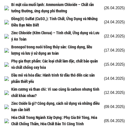
Bí mật của muối lạnh: Ammonium Chloride – Chất rắn
(26.04.2025)
tưởng thường, ứng dụng phi thường
Đồng(II) Sulfat (CuSO₄): Tính Chất, Ứng Dụng và Những
(24.04.2025)
Điều Bạn Nên Biết
Zinc Chloride (Kẽm Clorua) – Tính chất, Ứng dụng và Lưu
(22.04.2025)
ý An Toàn
Bronopol trong nuôi trồng thủy sản: Công dụng, liều
(17.04.2025)
lượng và lưu ý sử dụng an toàn
Phụ gia thực phẩm: Các loại chất làm đặc, chất bảo quản
(15.04.2025)
và chất chống oxy hóa
Dầu mỏ và hóa dầu: Hành trình từ dầu thô đến các sản
(14.04.2025)
phẩm thiết yếu
Kim cương và than chì: Vì sao cùng là carbon nhưng tính
(12.04.2025)
chất khác nhau?
Zinc Oxide là gì? Công dụng, cách sử dụng và những điều
(09.04.2025)
bạn cần biết
Hóa Chất Trong Ngành Xây Dựng: Phụ Gia Bê Tông, Hóa
(05.04.2025)
Chất Chống Thấm, Hóa Chất Bảo Trì Công Trình