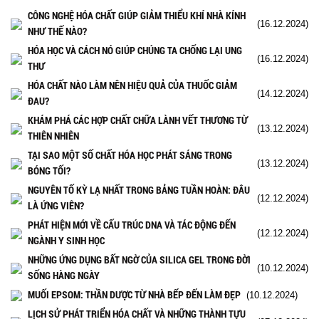
CÔNG NGHỆ HÓA CHẤT GIÚP GIẢM THIỂU KHÍ NHÀ KÍNH
(16.12.2024)
NHƯ THẾ NÀO?
HÓA HỌC VÀ CÁCH NÓ GIÚP CHÚNG TA CHỐNG LẠI UNG
(16.12.2024)
THƯ
HÓA CHẤT NÀO LÀM NÊN HIỆU QUẢ CỦA THUỐC GIẢM
(14.12.2024)
ĐAU?
KHÁM PHÁ CÁC HỢP CHẤT CHỮA LÀNH VẾT THƯƠNG TỪ
(13.12.2024)
THIÊN NHIÊN
TẠI SAO MỘT SỐ CHẤT HÓA HỌC PHÁT SÁNG TRONG
(13.12.2024)
BÓNG TỐI?
NGUYÊN TỐ KỲ LẠ NHẤT TRONG BẢNG TUẦN HOÀN: ĐÂU
(12.12.2024)
LÀ ỨNG VIÊN?
PHÁT HIỆN MỚI VỀ CẤU TRÚC DNA VÀ TÁC ĐỘNG ĐẾN
(12.12.2024)
NGÀNH Y SINH HỌC
NHỮNG ỨNG DỤNG BẤT NGỜ CỦA SILICA GEL TRONG ĐỜI
(10.12.2024)
SỐNG HÀNG NGÀY
MUỐI EPSOM: THẦN DƯỢC TỪ NHÀ BẾP ĐẾN LÀM ĐẸP
(10.12.2024)
LỊCH SỬ PHÁT TRIỂN HÓA CHẤT VÀ NHỮNG THÀNH TỰU