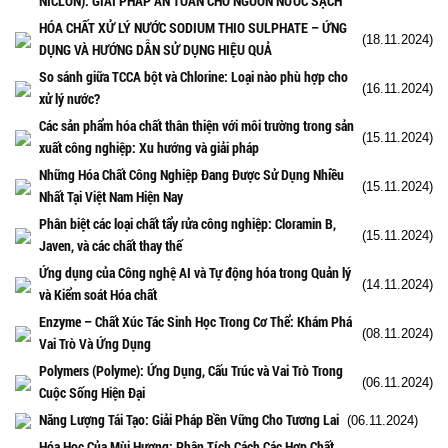
NICLON): GIẢI PHÁP AN TOÀN CHO NGUỒN NƯỚC SẠCH
HÓA CHẤT XỬ LÝ NƯỚC SODIUM THIO SULPHATE – ỨNG
(18.11.2024)
DỤNG VÀ HƯỚNG DẪN SỬ DỤNG HIỆU QUẢ
So sánh giữa TCCA bột và Chlorine: Loại nào phù hợp cho
(16.11.2024)
xử lý nước?
Các sản phẩm hóa chất thân thiện với môi trường trong sản
(15.11.2024)
xuất công nghiệp: Xu hướng và giải pháp
Những Hóa Chất Công Nghiệp Đang Được Sử Dụng Nhiều
(15.11.2024)
Nhất Tại Việt Nam Hiện Nay
Phân biệt các loại chất tẩy rửa công nghiệp: Cloramin B,
(15.11.2024)
Javen, và các chất thay thế
Ứng dụng của Công nghệ AI và Tự động hóa trong Quản lý
(14.11.2024)
và Kiểm soát Hóa chất
Enzyme – Chất Xúc Tác Sinh Học Trong Cơ Thể: Khám Phá
(08.11.2024)
Vai Trò Và Ứng Dụng
Polymers (Polyme): Ứng Dụng, Cấu Trúc và Vai Trò Trong
(06.11.2024)
Cuộc Sống Hiện Đại
Năng Lượng Tái Tạo: Giải Pháp Bền Vững Cho Tương Lai
(06.11.2024)
Hóa Học Của Mùi Hương: Phân Tích Cách Các Hợp Chất