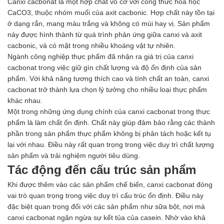
Canxi cacbonat là một hợp chất vô cơ với công thức hóa học
Men vi sinh EM gốc
CaCO3, thuộc nhóm muối của axit cacbonic. Hợp chất này tồn tại
Bổ sung khoáng chất
ở dạng rắn, mang màu trắng và không có mùi hay vị. Sản phẩm
Bổ gan và giải độc gan
này được hình thành từ quá trình phản ứng giữa canxi và axit
Phòng và trị bệnh
cacbonic, và có mặt trong nhiều khoáng vật tự nhiên.
Bổ sung dinh dưỡng tăng trọng
Ngành công nghiệp thực phẩm đã nhận ra giá trị của canxi
Hấp thụ khí độc Yucca
cacbonat trong việc giữ gìn chất lượng và độ ổn định của sản
HÓA CHẤT XỬ LÝ NƯỚC
phẩm. Với khả năng tương thích cao và tính chất an toàn, canxi
Xử lý nước hồ bơi
cacbonat trở thành lựa chọn lý tưởng cho nhiều loại thực phẩm
Xử lý nước sinh hoạt
khác nhau.
Xử lý nước thải
Một trong những ứng dụng chính của canxi cacbonat trong thực
Xử lý nước giếng khoan
phẩm là làm chất ổn định. Chất này giúp đảm bảo rằng các thành
Xử lý nước khác
phần trong sản phẩm thực phẩm không bị phân tách hoặc kết tụ
DUNG MÔI CÔNG NGHIỆP
lại với nhau. Điều này rất quan trọng trong việc duy trì chất lượng
Pha sơn nước
sản phẩm và trải nghiệm người tiêu dùng.
Pha sơn epoxy
Tác động đến cấu trúc sản phẩm
Pha sơn dầu
Pha sơn tĩnh điện
Khi được thêm vào các sản phẩm chế biến, canxi cacbonat đóng
Dung môi khác
vai trò quan trọng trong việc duy trì cấu trúc ổn định. Điều này
HƯƠNG LIỆU TINH DẦU
đặc biệt quan trọng đối với các sản phẩm như sữa bột, nơi mà
HÓA CHẤT CÔNG NGHIỆP
canxi cacbonat ngăn ngừa sự kết tủa của casein. Nhờ vào khả