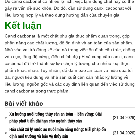
Dù canxi cacbonat có nhiều lợi ích, việc lạm dụng chất này có thể
gây ra vấn đề sức khỏe. Do đó, cần sử dụng canxi cacbonat với
liều lượng hợp lý và theo đúng hướng dẫn của chuyên gia.
Kết luận
Canxi cacbonat là một chất phụ gia thực phẩm quan trọng, góp
phần nâng cao chất lượng, độ ổn định và an toàn của sản phẩm.
Nhờ vào vai trò đáng kể của nó trong việc ổn định cấu trúc, chống
vón cục, tăng độ cứng, điều chỉnh độ pH và cung cấp canxi, canxi
cacbonat đã trở thành sự lựa chọn lý tưởng cho nhiều loại thực
phẩm khác nhau. Tuy nhiên, để đảm bảo an toàn và hiệu quả tối
đa, người tiêu dùng và nhà sản xuất cần cân nhắc kỹ lưỡng về
liều lượng, nguồn gốc và các quy định liên quan đến việc sử dụng
canxi cacbonat trong thực phẩm.
Bài viết khác
Xu hướng nuôi trồng thủy sản an toàn – bền vững: Giải
(21.04.2026)
pháp phát triển dài hạn cho ngành thủy sản
Hóa chất xử lý nước ao nuôi mùa nắng nóng: Giải pháp ổn
(21.04.2026)
định môi trường và bảo vệ thủy sản