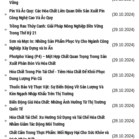
Vững
Pin Và Ắc Quy: Các Hóa Chất Liên Quan Đến Sản Xuất Pin
(30.10.2024)
Công Nghệ Cao Và Ắc Quy
Trồng Rau Thủy Canh: Giải Pháp Nông Nghiệp Bền Vững
(29.10.2024)
Trong Thế Kỷ 21
Sơn và Mực In: Những Sản Phẩm Phục Vụ Cho Ngành Công
(29.10.2024)
Nghiệp Xây Dựng và In Ấn
Photpho Vàng (P4) – Một Hợp Chất Quan Trọng Trong Sản
(29.10.2024)
Xuất Phân Bón Và Hóa Chất
Hóa Chất Trong Pin Tái Chế - Tiêm Hóa Chất Để Khôi Phục
(28.10.2024)
Dung Lượng Pin Cũ
Thuốc Bảo Vệ Thực Vật: Sự Biến Động Về Sản Lượng Và
(28.10.2024)
Kim Ngạch Nhập Khẩu Trên Thị Trường
Biến Động Giá Hóa Chất: Những Ảnh Hưởng Từ Thị Trường
(28.10.2024)
Quốc Tế
Hóa Chất Tái Chế: Xu Hướng Sử Dụng và Tái Chế Hóa Chất
(28.10.2024)
Nhằm Giảm Tác Động Môi Trường
Chất Cấm Trong Thực Phẩm: Mối Nguy Hại Cho Sức Khỏe và
(28.10.2024)