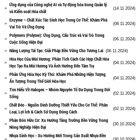
Ứng dụng của Công nghệ AI và Tự động hóa trong Quản lý
(14.11.2024)
và Kiểm soát Hóa chất
Enzyme – Chất Xúc Tác Sinh Học Trong Cơ Thể: Khám Phá
(08.11.2024)
Vai Trò Và Ứng Dụng
Polymers (Polyme): Ứng Dụng, Cấu Trúc và Vai Trò Trong
(06.11.2024)
Cuộc Sống Hiện Đại
Năng Lượng Tái Tạo: Giải Pháp Bền Vững Cho Tương Lai
(06.11.2024)
Hóa Học Của Mùi Hương: Phân Tích Cách Các Hợp Chất Hóa
(04.11.2024)
Học Tạo Ra Mùi Hương Và Ảnh Hưởng Đến Tâm Trạ
Phản Ứng Hóa Học Kỳ Thú: Khám Phá Những Hiện Tượng
(04.11.2024)
Ấn Tượng Trong Thế Giới Hóa Học
Tìm Hiểu Về Halogen – Nhóm Nguyên Tố Đa Dụng Trong Đời
(02.11.2024)
Sống
Chất Béo - Nguồn Dinh Dưỡng Thiết Yếu Cho Cơ Thể: Phân
(02.11.2024)
Loại, Lợi Ích & Cách Sử Dụng Đúng Cách
Phân Bón Hữu Cơ: Xu Hướng Tăng Trưởng Bền Vững Trong
(30.10.2024)
Nông Nghiệp Hiện Đại
Nhựa Sinh Học - Xu Hướng Mới Trong Sản Xuất Nhựa Bền
(30.10.2024)