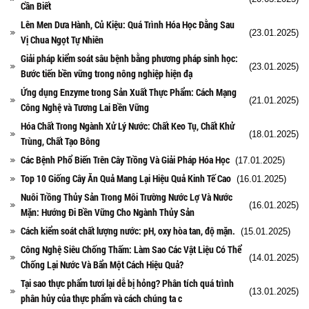
Cần Biết
Lên Men Dưa Hành, Củ Kiệu: Quá Trình Hóa Học Đằng Sau
(23.01.2025)
Vị Chua Ngọt Tự Nhiên
Giải pháp kiểm soát sâu bệnh bằng phương pháp sinh học:
(23.01.2025)
Bước tiến bền vững trong nông nghiệp hiện đạ
Ứng dụng Enzyme trong Sản Xuất Thực Phẩm: Cách Mạng
(21.01.2025)
Công Nghệ và Tương Lai Bền Vững
Hóa Chất Trong Ngành Xử Lý Nước: Chất Keo Tụ, Chất Khử
(18.01.2025)
Trùng, Chất Tạo Bông
Các Bệnh Phổ Biến Trên Cây Trồng Và Giải Pháp Hóa Học
(17.01.2025)
Top 10 Giống Cây Ăn Quả Mang Lại Hiệu Quả Kinh Tế Cao
(16.01.2025)
Nuôi Trồng Thủy Sản Trong Môi Trường Nước Lợ Và Nước
(16.01.2025)
Mặn: Hướng Đi Bền Vững Cho Ngành Thủy Sản
Cách kiểm soát chất lượng nước: pH, oxy hòa tan, độ mặn.
(15.01.2025)
Công Nghệ Siêu Chống Thấm: Làm Sao Các Vật Liệu Có Thể
(14.01.2025)
Chống Lại Nước Và Bẩn Một Cách Hiệu Quả?
Tại sao thực phẩm tươi lại dễ bị hỏng? Phân tích quá trình
(13.01.2025)
phân hủy của thực phẩm và cách chúng ta c