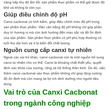
Axit
năng hấp thụ độ ẩm tốt, sản phẩm thực phẩm có thể giữ được độ
Hóa chất khác
khô và không bị vón cục.
Kiềm
Giúp điều chỉnh độ pH
Muối
Kim loại màu
Canxi cacbonat có tính kiềm, giúp điều chỉnh mức độ pH trong
Oxit kim loại
sản phẩm thực phẩm. Việc cân bằng độ pH không chỉ góp phần
HÓA CHẤT THÍ NGHIỆM
duy trì hương vị mà còn ảnh hưởng đến màu sắc và độ ổn định
Hóa chất thí nghiệm
của sản phẩm. Sản phẩm thực phẩm có pH phù hợp thường có
Thiết bị phòng thí nghiệm
tuổi thọ dài hơn và ít bị biến đổi chất lượng.
HÓA CHẤT NÔNG NGHIỆP
Nguồn cung cấp canxi tự nhiên
Nguyên liệu phân bón
Ngoài các vai trò khác, canxi cacbonat còn là một nguồn bổ sung
Chế phẩm sinh học
canxi tự nhiên cho cơ thể. Canxi là khoáng chất thiết yếu, quyết
Nguyên liệu chăn nuôi
định sức khỏe của xương, răng và hệ thống thần kinh. Do đó, việc
HÓA CHẤT XÂY DỰNG
thêm canxi cacbonat vào thực phẩm không chỉ giúp tăng cường
Chống thấm sika
độ ổn định mà còn mang lại lợi ích dinh dưỡng cho người tiêu
Silicone Dow Corning
dùng.
Silicone KCC
Vai trò của Canxi Cacbonat
Silicone Apollo
Silicone Kingbond
trong ngành công nghiệp
Silicone Shinetsu
Keo Silicone