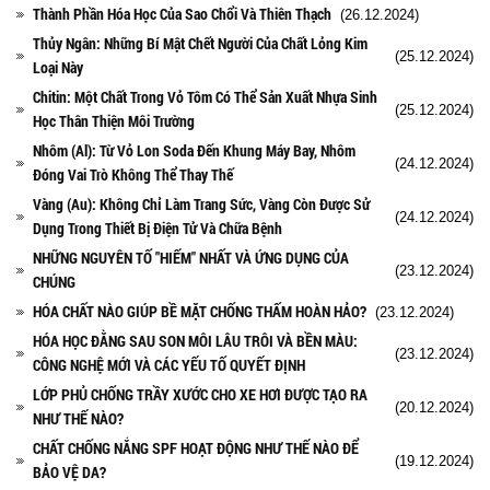
Thành Phần Hóa Học Của Sao Chổi Và Thiên Thạch
(26.12.2024)
Thủy Ngân: Những Bí Mật Chết Người Của Chất Lỏng Kim
(25.12.2024)
Loại Này
Chitin: Một Chất Trong Vỏ Tôm Có Thể Sản Xuất Nhựa Sinh
(25.12.2024)
Học Thân Thiện Môi Trường
Nhôm (Al): Từ Vỏ Lon Soda Đến Khung Máy Bay, Nhôm
(24.12.2024)
Đóng Vai Trò Không Thể Thay Thế
Vàng (Au): Không Chỉ Làm Trang Sức, Vàng Còn Được Sử
(24.12.2024)
Dụng Trong Thiết Bị Điện Tử Và Chữa Bệnh
NHỮNG NGUYÊN TỐ "HIẾM" NHẤT VÀ ỨNG DỤNG CỦA
(23.12.2024)
CHÚNG
HÓA CHẤT NÀO GIÚP BỀ MẶT CHỐNG THẤM HOÀN HẢO?
(23.12.2024)
HÓA HỌC ĐẰNG SAU SON MÔI LÂU TRÔI VÀ BỀN MÀU:
(23.12.2024)
CÔNG NGHỆ MỚI VÀ CÁC YẾU TỐ QUYẾT ĐỊNH
LỚP PHỦ CHỐNG TRẦY XƯỚC CHO XE HƠI ĐƯỢC TẠO RA
(20.12.2024)
NHƯ THẾ NÀO?
CHẤT CHỐNG NẮNG SPF HOẠT ĐỘNG NHƯ THẾ NÀO ĐỂ
(19.12.2024)
BẢO VỆ DA?