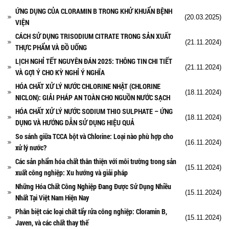
ỨNG DỤNG CỦA CLORAMIN B TRONG KHỬ KHUẨN BỆNH
(20.03.2025)
VIỆN
CÁCH SỬ DỤNG TRISODIUM CITRATE TRONG SẢN XUẤT
(21.11.2024)
THỰC PHẨM VÀ ĐỒ UỐNG
LỊCH NGHỈ TẾT NGUYÊN ĐÁN 2025: THÔNG TIN CHI TIẾT
(21.11.2024)
VÀ GỢI Ý CHO KỲ NGHỈ Ý NGHĨA
HÓA CHẤT XỬ LÝ NƯỚC CHLORINE NHẬT (CHLORINE
(18.11.2024)
NICLON): GIẢI PHÁP AN TOÀN CHO NGUỒN NƯỚC SẠCH
HÓA CHẤT XỬ LÝ NƯỚC SODIUM THIO SULPHATE – ỨNG
(18.11.2024)
DỤNG VÀ HƯỚNG DẪN SỬ DỤNG HIỆU QUẢ
So sánh giữa TCCA bột và Chlorine: Loại nào phù hợp cho
(16.11.2024)
xử lý nước?
Các sản phẩm hóa chất thân thiện với môi trường trong sản
(15.11.2024)
xuất công nghiệp: Xu hướng và giải pháp
Những Hóa Chất Công Nghiệp Đang Được Sử Dụng Nhiều
(15.11.2024)
Nhất Tại Việt Nam Hiện Nay
Phân biệt các loại chất tẩy rửa công nghiệp: Cloramin B,
(15.11.2024)
Javen, và các chất thay thế