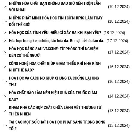
NHỮNG HÓA CHẤT BẠN KHÔNG BAO GIỜ NÊN TRỘN LẪN
(19.12.2024)
VỚI NHAU
NHỮNG PHÁT MINH HÓA HỌC TÌNH CỜ NHƯNG LÀM THAY
(18.12.2024)
ĐỔI THẾ GIỚI
HÓA HỌC CỦA TÌNH YÊU: ĐIỀU GÌ XẢY RA KHI BẠN YÊU?
(18.12.2024)
Hóa học trong kem chống lão hóa da: Bí mật trẻ hóa làn da.
(17.12.2024)
HÓA HỌC ĐẰNG SAU VACCINE: TỪ PHÒNG THÍ NGHIỆM
(17.12.2024)
ĐẾN CƠ THỂ NGƯỜI
CÔNG NGHỆ HÓA CHẤT GIÚP GIẢM THIỂU KHÍ NHÀ KÍNH
(16.12.2024)
NHƯ THẾ NÀO?
HÓA HỌC VÀ CÁCH NÓ GIÚP CHÚNG TA CHỐNG LẠI UNG
(16.12.2024)
THƯ
HÓA CHẤT NÀO LÀM NÊN HIỆU QUẢ CỦA THUỐC GIẢM
(14.12.2024)
ĐAU?
KHÁM PHÁ CÁC HỢP CHẤT CHỮA LÀNH VẾT THƯƠNG TỪ
(13.12.2024)
THIÊN NHIÊN
TẠI SAO MỘT SỐ CHẤT HÓA HỌC PHÁT SÁNG TRONG BÓNG
(13.12.2024)
TỐI?