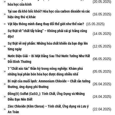
(20.05.2025)
hóa học của kính
Tại sao đá khô bốc khói? Hóa học của carbon dioxide và các
(16.05.2025)
hiệu ứng thú vị khác
Vật liệu thông minh đang thay đổi thế giới như thế nào?
(15.05.2025)
Sự thật về “chất tẩy trắng” – Không phải cái gì trắng cũng
(14.05.2025)
độc!
Sự thật về mỹ phẩm: Những hóa chất khiến da bạn đẹp lên
(12.05.2025)
từng ngày
Nước Điện Giải – Bí Mật Đằng Sau Thứ Nước Tưởng Như Rất
(06.05.2025)
Đỗi Bình Thường
7 “Chất xúc tác” thần kỳ trong nông nghiệp: Khám phá
(05.05.2025)
những loại phân bón hóa học được dùng nhiều nhấ
Bí mật của muối lạnh: Ammonium Chloride – Chất rắn tưởng
(26.04.2025)
thường, ứng dụng phi thường
Đồng(II) Sulfat (CuSO₄): Tính Chất, Ứng Dụng và Những
(24.04.2025)
Điều Bạn Nên Biết
Zinc Chloride (Kẽm Clorua) – Tính chất, Ứng dụng và Lưu ý
(22.04.2025)
An Toàn