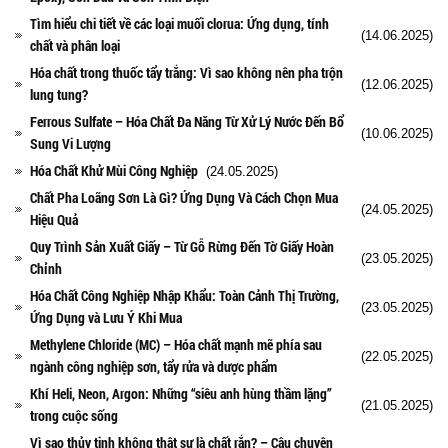
Tìm hiểu chi tiết về các loại muối clorua: Ứng dụng, tính
(14.06.2025)
chất và phân loại
Hóa chất trong thuốc tẩy trắng: Vì sao không nên pha trộn
(12.06.2025)
lung tung?
Ferrous Sulfate – Hóa Chất Đa Năng Từ Xử Lý Nước Đến Bổ
(10.06.2025)
Sung Vi Lượng
Hóa Chất Khử Mùi Công Nghiệp
(24.05.2025)
Chất Pha Loãng Sơn Là Gì? Ứng Dụng Và Cách Chọn Mua
(24.05.2025)
Hiệu Quả
Quy Trình Sản Xuất Giấy – Từ Gỗ Rừng Đến Tờ Giấy Hoàn
(23.05.2025)
Chỉnh
Hóa Chất Công Nghiệp Nhập Khẩu: Toàn Cảnh Thị Trường,
(23.05.2025)
Ứng Dụng và Lưu Ý Khi Mua
Methylene Chloride (MC) – Hóa chất mạnh mẽ phía sau
(22.05.2025)
ngành công nghiệp sơn, tẩy rửa và dược phẩm
Khí Heli, Neon, Argon: Những “siêu anh hùng thầm lặng”
(21.05.2025)
trong cuộc sống
Vì sao thủy tinh không thật sự là chất rắn? – Câu chuyện