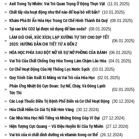
Axit Trong Tự Nhiên: Vai Trò Quan Trọng Ở Động Thực Vật
(11.01.2025)
Chất tẩy rửa hoạt động như thế nào để loại bỏ vết bẩn?
(10.01.2025)
Khám Phá Bí Ẩn Hóa Học Trong Cơ Chế Hình Thành Đá Quý
(08.01.2025)
Tại sao khí CO2 lại được sử dụng để làm soda?
(08.01.2025)
LÀM GIÒ CHẢ, XÚC XÍCH, LẠP XƯỞNG TỰ TAY CHO DỊP TẾT
(06.01.2025)
2025: HƯỚNG DẪN CHI TIẾT TỪ A ĐẾN Z
HÓA HỌC PHÍA SAU BỘT NỞ VÀ SỰ NỞ PHỒNG CỦA BÁNH
(06.01.2025)
Vai Trò Của Chất Chống Oxy Hóa Trong Làm Chậm Lão Hóa
(04.01.2025)
Cơ Chế Hoạt Động Của Hệ Thống Lọc Nước Sạch
(03.01.2025)
Quy Trình Sản Xuất Xi Măng và Vai Trò của Hóa Học
(02.01.2025)
Phản Ứng Nhiệt Độ Cực Đoan: Sự Nổ, Cháy, Và Đông Lạnh
(02.01.2025)
Tức Thì
Các Loại Thuốc Điều Trị Bệnh Phổ Biến và Cơ Chế Hoạt Động
(30.12.2024)
Hóa Chất Hiếm Có Giá Trị Đắt Hơn Vàng
(30.12.2024)
Các Nhà Hóa Học Nổi Tiếng và Những Đóng Góp Vĩ Đại
(27.12.2024)
Hiện Tượng Cực Quang – Vũ Điệu Huyền Bí Của Tự Nhiên
(27.12.2024)
Vai trò của vi chất dinh dưỡng và vitamin trong cơ thể
(26.12.2024)