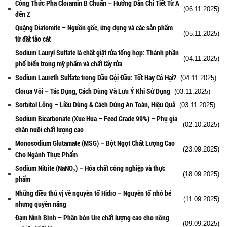
Công Thức Pha Cloramin B Chuẩn – Hướng Dẫn Chi Tiết Từ A
(06.11.2025)
đến Z
Quặng Diatomite – Nguồn gốc, ứng dụng và các sản phẩm
(05.11.2025)
từ đất tảo cát
Sodium Lauryl Sulfate là chất giặt rửa tổng hợp: Thành phần
(04.11.2025)
phổ biến trong mỹ phẩm và chất tẩy rửa
Sodium Laureth Sulfate trong Dầu Gội Đầu: Tốt Hay Có Hại?
(04.11.2025)
Clorua Vôi – Tác Dụng, Cách Dùng Và Lưu Ý Khi Sử Dụng
(03.11.2025)
Sorbitol Lỏng – Liều Dùng & Cách Dùng An Toàn, Hiệu Quả
(03.11.2025)
Sodium Bicarbonate (Xue Hua – Feed Grade 99%) – Phụ gia
(02.10.2025)
chăn nuôi chất lượng cao
Monosodium Glutamate (MSG) – Bột Ngọt Chất Lượng Cao
(23.09.2025)
Cho Ngành Thực Phẩm
Sodium Nitrite (NaNO₂) – Hóa chất công nghiệp và thực
(18.09.2025)
phẩm
Những điều thú vị về nguyên tố Hidro – Nguyên tố nhỏ bé
(11.09.2025)
nhưng quyền năng
Đạm Ninh Bình – Phân bón Ure chất lượng cao cho nông
(09.09.2025)