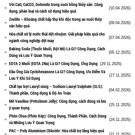
Vôi CaO, CaCO3, Dolomite trong nuôi trồng thủy sản: Công
(10.04.2026)
dụng, phân loại và cách sử dụng hiệu quả
Zeolite – Khoáng chất hấp thụ khí độc trong ao nuôi thủy
(09.04.2026)
sản hiệu quả
Hóa chất xử lý nước thải dệt nhuộm: Giải pháp hiệu quả cho
(07.04.2026)
ngành công nghiệp dệt may
Baking Soda (Thuốc Muối, Bột Nở) Là Gì? Công Dụng, Cách
(05.12.2025)
Dùng và Lưu Ý Quan Trọng
EDTA 2 Muối (EDTA 2Na) Là Gì? Công Dụng, Ứng Dụng
(29.11.2025)
Dầu Ông Già Cyclohexanone Là Gì? Công Dụng, Ưu Điểm Và
(27.11.2025)
Lưu Ý Khi Sử Dụng
Chất tạo bọt Lauryl sùng – Sodium Lauryl Sulphate (SLS):
(04.02.2026)
Thành phần, Công dụng & Độ An Toàn
Mỡ Vaseline (Petroleum Jelly): Công dụng, cách dùng và lưu
(25.11.2025)
ý quan trọng
Phèn Chua (Phèn Kép): Công Dụng, Thành Phần, Cách Dùng
(24.11.2025)
và Những Lưu Ý Quan Trọng
PAC – Poly Aluminium Chloride: Hóa chất trợ lắng hiệu quả
(21.11.2025)