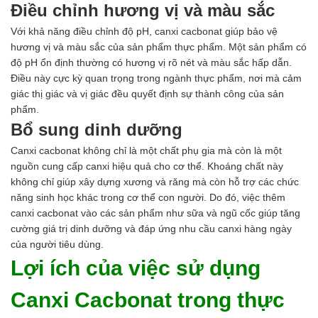
Ngành Gốm Sứ
Điều chỉnh hương vị và màu sắc
Ngành Gỗ
Với khả năng điều chỉnh độ pH, canxi cacbonat giúp bảo vệ
Ngành Mỹ Phẩm
hương vị và màu sắc của sản phẩm thực phẩm. Một sản phẩm có
Ngành Hóa Dầu
độ pH ổn định thường có hương vị rõ nét và màu sắc hấp dẫn.
Ngành Giấy
Điều này cực kỳ quan trọng trong ngành thực phẩm, nơi mà cảm
Liên hệ
giác thị giác và vị giác đều quyết định sự thành công của sản
Tuyển dụng
phẩm.
Bổ sung dinh dưỡng
Canxi cacbonat không chỉ là một chất phụ gia mà còn là một
nguồn cung cấp canxi hiệu quả cho cơ thể. Khoáng chất này
không chỉ giúp xây dựng xương và răng mà còn hỗ trợ các chức
năng sinh học khác trong cơ thể con người. Do đó, việc thêm
canxi cacbonat vào các sản phẩm như sữa và ngũ cốc giúp tăng
cường giá trị dinh dưỡng và đáp ứng nhu cầu canxi hàng ngày
của người tiêu dùng.
Lợi ích của việc sử dụng
Canxi Cacbonat trong thực