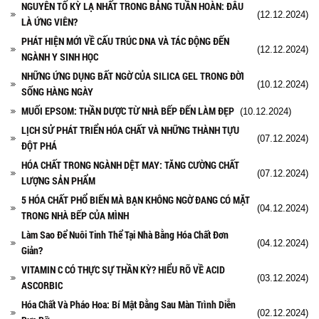
NGUYÊN TỐ KỲ LẠ NHẤT TRONG BẢNG TUẦN HOÀN: ĐÂU
(12.12.2024)
LÀ ỨNG VIÊN?
PHÁT HIỆN MỚI VỀ CẤU TRÚC DNA VÀ TÁC ĐỘNG ĐẾN
(12.12.2024)
NGÀNH Y SINH HỌC
NHỮNG ỨNG DỤNG BẤT NGỜ CỦA SILICA GEL TRONG ĐỜI
(10.12.2024)
SỐNG HÀNG NGÀY
MUỐI EPSOM: THẦN DƯỢC TỪ NHÀ BẾP ĐẾN LÀM ĐẸP
(10.12.2024)
LỊCH SỬ PHÁT TRIỂN HÓA CHẤT VÀ NHỮNG THÀNH TỰU
(07.12.2024)
ĐỘT PHÁ
HÓA CHẤT TRONG NGÀNH DỆT MAY: TĂNG CƯỜNG CHẤT
(07.12.2024)
LƯỢNG SẢN PHẨM
5 HÓA CHẤT PHỔ BIẾN MÀ BẠN KHÔNG NGỜ ĐANG CÓ MẶT
(04.12.2024)
TRONG NHÀ BẾP CỦA MÌNH
Làm Sao Để Nuôi Tinh Thể Tại Nhà Bằng Hóa Chất Đơn
(04.12.2024)
Giản?
VITAMIN C CÓ THỰC SỰ THẦN KỲ? HIỂU RÕ VỀ ACID
(03.12.2024)
ASCORBIC
Hóa Chất Và Pháo Hoa: Bí Mật Đằng Sau Màn Trình Diễn
(02.12.2024)