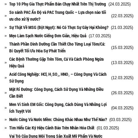
Top 10 Phụ Gia Thực Phẩm Bán Chạy Nhất Trên Thị Trường
(24.03.2025)
So sánh PAC Ấn Độ và PAC Trung Quốc – Lựa chọn nào tối
(22.03.2025)
ưu cho xử lý nước?
Sự Thật Về MSG (Bột Ngọt): Nó Có Thực Sự Gây Hại Không?
(21.03.2025)
Mẹo Làm Sạch Nước Giếng Đơn Giản, Hiệu Quả
(17.03.2025)
Thành Phần Dinh Dưỡng Cần Thiết Cho Từng Loại Tôm/Cá:
(15.03.2025)
Bí Quyết Tối Ưu Hóa Sự Phát Triển
Các Bệnh Thường Gặp Trên Tôm, Cá Và Cách Phòng Ngừa
(13.03.2025)
Hiệu Quả
Acid Công Nghiệp: HCl, H₂SO₄, HNO₃ – Công Dụng Và Cách
(12.03.2025)
Sử Dụng
Mật Rỉ Đường: Công Dụng, Cách Sử Dụng Và Những Điều
(26.03.2025)
Cần Biết
Men Vi Sinh EM Gốc: Công Dụng, Cách Dùng Và Những Lợi
(04.03.2025)
Ích Tuyệt Vời
Nước Cứng Và Nước Mềm: Chúng Khác Nhau Như Thế Nào?
(03.03.2025)
Tìm Hiểu Các Ký Hiệu Cảnh Báo Trên Nhãn Hóa Chất
(01.03.2025)
Vai Trò Của Dung Môi Trong Sản Xuất Mỹ Phẩm Và Nước