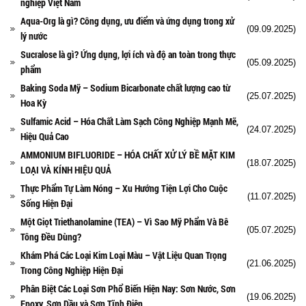
nghiệp Việt Nam
Aqua-Org là gì? Công dụng, ưu điểm và ứng dụng trong xử
(09.09.2025)
lý nước
Sucralose là gì? Ứng dụng, lợi ích và độ an toàn trong thực
(05.09.2025)
phẩm
Baking Soda Mỹ – Sodium Bicarbonate chất lượng cao từ
(25.07.2025)
Hoa Kỳ
Sulfamic Acid – Hóa Chất Làm Sạch Công Nghiệp Mạnh Mẽ,
(24.07.2025)
Hiệu Quả Cao
AMMONIUM BIFLUORIDE – HÓA CHẤT XỬ LÝ BỀ MẶT KIM
(18.07.2025)
LOẠI VÀ KÍNH HIỆU QUẢ
Thực Phẩm Tự Làm Nóng – Xu Hướng Tiện Lợi Cho Cuộc
(11.07.2025)
Sống Hiện Đại
Một Giọt Triethanolamine (TEA) – Vì Sao Mỹ Phẩm Và Bê
(05.07.2025)
Tông Đều Dùng?
Khám Phá Các Loại Kim Loại Màu – Vật Liệu Quan Trọng
(21.06.2025)
Trong Công Nghiệp Hiện Đại
Phân Biệt Các Loại Sơn Phổ Biến Hiện Nay: Sơn Nước, Sơn
(19.06.2025)
Epoxy, Sơn Dầu và Sơn Tĩnh Điện