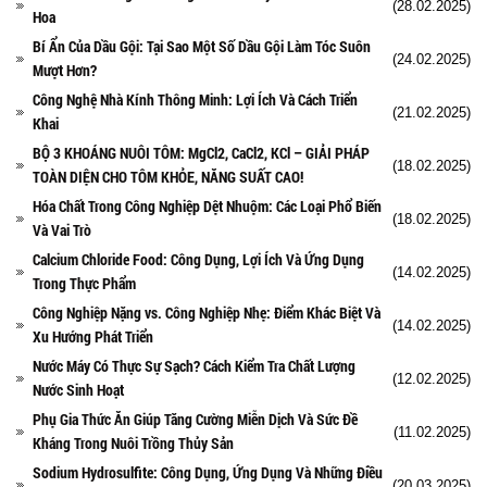
(28.02.2025)
Hoa
Bí Ẩn Của Dầu Gội: Tại Sao Một Số Dầu Gội Làm Tóc Suôn
(24.02.2025)
Mượt Hơn?
Công Nghệ Nhà Kính Thông Minh: Lợi Ích Và Cách Triển
(21.02.2025)
Khai
BỘ 3 KHOÁNG NUÔI TÔM: MgCl2, CaCl2, KCl – GIẢI PHÁP
(18.02.2025)
TOÀN DIỆN CHO TÔM KHỎE, NĂNG SUẤT CAO!
Hóa Chất Trong Công Nghiệp Dệt Nhuộm: Các Loại Phổ Biến
(18.02.2025)
Và Vai Trò
Calcium Chloride Food: Công Dụng, Lợi Ích Và Ứng Dụng
(14.02.2025)
Trong Thực Phẩm
Công Nghiệp Nặng vs. Công Nghiệp Nhẹ: Điểm Khác Biệt Và
(14.02.2025)
Xu Hướng Phát Triển
Nước Máy Có Thực Sự Sạch? Cách Kiểm Tra Chất Lượng
(12.02.2025)
Nước Sinh Hoạt
Phụ Gia Thức Ăn Giúp Tăng Cường Miễn Dịch Và Sức Đề
(11.02.2025)
Kháng Trong Nuôi Trồng Thủy Sản
Sodium Hydrosulfite: Công Dụng, Ứng Dụng Và Những Điều
(20.03.2025)