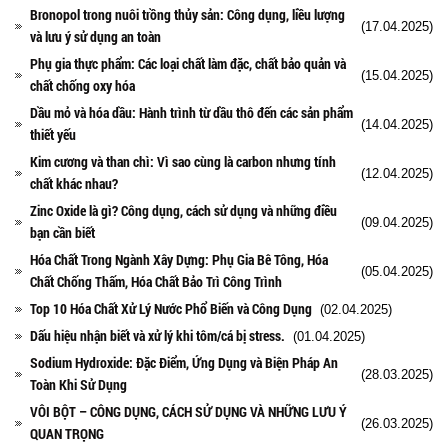
Bronopol trong nuôi trồng thủy sản: Công dụng, liều lượng
(17.04.2025)
và lưu ý sử dụng an toàn
Phụ gia thực phẩm: Các loại chất làm đặc, chất bảo quản và
(15.04.2025)
chất chống oxy hóa
Dầu mỏ và hóa dầu: Hành trình từ dầu thô đến các sản phẩm
(14.04.2025)
thiết yếu
Kim cương và than chì: Vì sao cùng là carbon nhưng tính
(12.04.2025)
chất khác nhau?
Zinc Oxide là gì? Công dụng, cách sử dụng và những điều
(09.04.2025)
bạn cần biết
Hóa Chất Trong Ngành Xây Dựng: Phụ Gia Bê Tông, Hóa
(05.04.2025)
Chất Chống Thấm, Hóa Chất Bảo Trì Công Trình
Top 10 Hóa Chất Xử Lý Nước Phổ Biến và Công Dụng
(02.04.2025)
Dấu hiệu nhận biết và xử lý khi tôm/cá bị stress.
(01.04.2025)
Sodium Hydroxide: Đặc Điểm, Ứng Dụng và Biện Pháp An
(28.03.2025)
Toàn Khi Sử Dụng
VÔI BỘT – CÔNG DỤNG, CÁCH SỬ DỤNG VÀ NHỮNG LƯU Ý
(26.03.2025)
QUAN TRỌNG