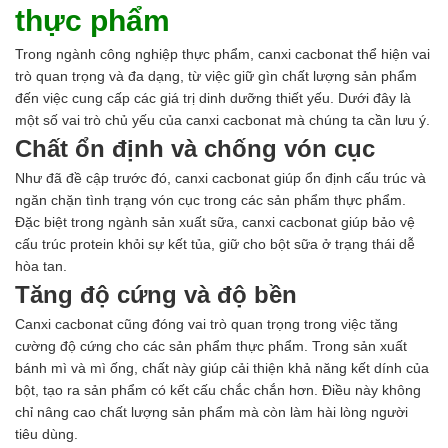
thực phẩm
Hóa chất khác
Giới Thiệu
Trong ngành công nghiệp thực phẩm, canxi cacbonat thể hiện vai
Đối tác
trò quan trọng và đa dạng, từ việc giữ gìn chất lượng sản phẩm
Quy trình sản xuất
đến việc cung cấp các giá trị dinh dưỡng thiết yếu. Dưới đây là
Tin tức
một số vai trò chủ yếu của canxi cacbonat mà chúng ta cần lưu ý.
VMC GROUP
Chất ổn định và chống vón cục
Ngành Hóa Chất
Tẩy Rửa Diệt Khuẩn
Như đã đề cập trước đó, canxi cacbonat giúp ổn định cấu trúc và
Ngành Thực Phẩm
ngăn chặn tình trạng vón cục trong các sản phẩm thực phẩm.
Ngành Nông Nghiệp
Đặc biệt trong ngành sản xuất sữa, canxi cacbonat giúp bảo vệ
Ngành Thủy Sản
cấu trúc protein khỏi sự kết tủa, giữ cho bột sữa ở trạng thái dễ
Ngành Môi Trường
hòa tan.
Ngành Nhựa
Tăng độ cứng và độ bền
Ngành Xây Dựng
Ngành Cao Su
Canxi cacbonat cũng đóng vai trò quan trọng trong việc tăng
Ngành Xi Mạ
cường độ cứng cho các sản phẩm thực phẩm. Trong sản xuất
Ngành Thủy Tinh
bánh mì và mì ống, chất này giúp cải thiện khả năng kết dính của
Ngành Dệt Nhuộm
bột, tạo ra sản phẩm có kết cấu chắc chắn hơn. Điều này không
Ngành Sơn
chỉ nâng cao chất lượng sản phẩm mà còn làm hài lòng người
Ngành In Ấn Bao Bì
tiêu dùng.