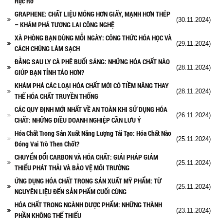
Rực Rỡ
GRAPHENE: CHẤT LIỆU MỎNG HƠN GIẤY, MẠNH HƠN THÉP
(30.11.2024)
– KHÁM PHÁ TƯƠNG LAI CÔNG NGHỆ
XÀ PHÒNG BẠN DÙNG MỖI NGÀY: CÔNG THỨC HÓA HỌC VÀ
(29.11.2024)
CÁCH CHÚNG LÀM SẠCH
ĐẰNG SAU LY CÀ PHÊ BUỔI SÁNG: NHỮNG HÓA CHẤT NÀO
(28.11.2024)
GIÚP BẠN TỈNH TÁO HƠN?
KHÁM PHÁ CÁC LOẠI HÓA CHẤT MỚI CÓ TIỀM NĂNG THAY
(28.11.2024)
THẾ HÓA CHẤT TRUYỀN THỐNG
CÁC QUY ĐỊNH MỚI NHẤT VỀ AN TOÀN KHI SỬ DỤNG HÓA
(26.11.2024)
CHẤT: NHỮNG ĐIỀU DOANH NGHIỆP CẦN LƯU Ý
Hóa Chất Trong Sản Xuất Năng Lượng Tái Tạo: Hóa Chất Nào
(25.11.2024)
Đóng Vai Trò Then Chốt?
CHUYỂN ĐỔI CARBON VÀ HÓA CHẤT: GIẢI PHÁP GIẢM
(25.11.2024)
THIỂU PHÁT THẢI VÀ BẢO VỆ MÔI TRƯỜNG
ỨNG DỤNG HÓA CHẤT TRONG SẢN XUẤT MỸ PHẨM: TỪ
(25.11.2024)
NGUYÊN LIỆU ĐẾN SẢN PHẨM CUỐI CÙNG
HÓA CHẤT TRONG NGÀNH DƯỢC PHẨM: NHỮNG THÀNH
(23.11.2024)
PHẦN KHÔNG THỂ THIẾU