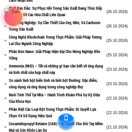
Cách Nhận Biết
Chất Bán Dẫn: Sự Phục Hồi Trong Sản Xuất Đang Thúc Đẩy
(26.10.2024)
Nhu Cầu Về Các Hóa Chất Liên Quan
Khí Công Nghiệp: Sự Cần Thiết Của Oxy, Nitơ, Và Cacbonic
(26.10.2024)
Trong Sản Xuất
Công Nghệ Blockchain Trong Thực Phẩm: Giải Pháp Tương
(25.10.2024)
Lai Cho Ngành Công Nghiệp
Phân Bón Nano: Giải Pháp Hiện Đại Cho Nông Nghiệp Bền
(25.10.2024)
Vững
Ammonia (NH3) – Tất cả những gì bạn cần biết về ứng dụng
(23.10.2024)
và tính chất của hợp chất này
So sánh tinh bột biến tính và tinh bột thường: Đặc điểm,
(23.10.2024)
công dụng và ứng dụng trong công nghiệp thự
Nuôi Tinh Thể Tại Nhà – Hành Trình Khám Phá Sự Kỳ Diệu
(22.10.2024)
Của Khoa Học
Phân Biệt Các Loại Bột Trong Thực Phẩm: Bí Quyết Lựa
(22.10.2024)
Chọn Và Sử Dụng Hiệu Quả
Cocamidopropyl Betaine (CAB) – Bí Quyết Cho Đôi Tay Mềm
(21.10.2024)
Mại và Sức Khỏe Làn Da