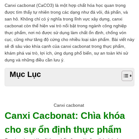
Chất phụ gia tạo cấu trúc
Canxi cacbonat (CaCO3) là một hợp chất hóa học quan trọng
Chất phụ gia bảo quản
được tìm thấy tự nhiên trong các dạng như đá vôi, đá phấn, và
Chất phụ gia nem giò chả
san hô. Không chỉ có ý nghĩa trong lĩnh vực xây dựng, canxi
Chất phụ gia bún mì phở
cacbonat còn thể hiện vai trò nổi bật trong ngành công nghiệp
Chất phụ gia bánh kẹo kem
thực phẩm, nơi nó được sử dụng làm chất ổn định, chống vón
Chất phụ gia nước giải khát
cục, cũng như tăng độ cứng cho nhiều loại sản phẩm. Bài viết này
Chất phụ gia xúc xích
sẽ đi sâu vào khía cạnh của canxi cacbonat trong thực phẩm,
Chất phụ gia nước mắm
khám phá vai trò, lợi ích, ứng dụng phổ biến, sự an toàn khi sử
Chất phụ gia rau củ quả
dụng và những điều cần lưu ý.
Chất phụ gia thạch rau câu
Mục Lục
Chất phụ gia đậu hũ
HÓA CHẤT TẨY RỬA
Tẩy rửa công nghiệp
Tẩy rửa sinh hoạt
Tẩy rửa ô tô xe máy
Canxi cacbonat
Tẩy cáu cặn đường ống
Canxi Cacbonat: Chìa khóa
Tẩy rửa khác
HÓA CHẤT THỦY SẢN
cho sự ổn định thực phẩm
Hóa chất xử lý nước
Men đường ruột