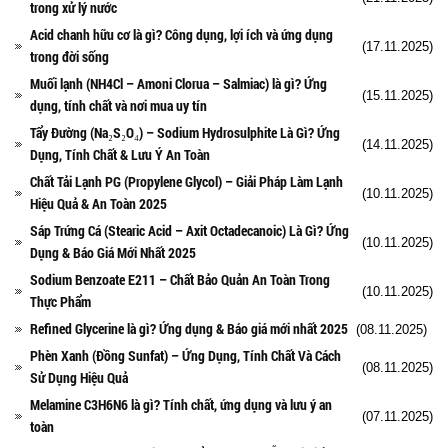
trong xử lý nước
Acid chanh hữu cơ là gì? Công dụng, lợi ích và ứng dụng
(17.11.2025)
trong đời sống
Muối lạnh (NH4Cl – Amoni Clorua – Salmiac) là gì? Ứng
(15.11.2025)
dụng, tính chất và nơi mua uy tín
Tẩy Đường (Na₂S₂O₄) – Sodium Hydrosulphite Là Gì? Ứng
(14.11.2025)
Dụng, Tính Chất & Lưu Ý An Toàn
Chất Tải Lạnh PG (Propylene Glycol) – Giải Pháp Làm Lạnh
(10.11.2025)
Hiệu Quả & An Toàn 2025
Sáp Trứng Cá (Stearic Acid – Axit Octadecanoic) Là Gì? Ứng
(10.11.2025)
Dụng & Báo Giá Mới Nhất 2025
Sodium Benzoate E211 – Chất Bảo Quản An Toàn Trong
(10.11.2025)
Thực Phẩm
Refined Glycerine là gì? Ứng dụng & Báo giá mới nhất 2025
(08.11.2025)
Phèn Xanh (Đồng Sunfat) – Ứng Dụng, Tính Chất Và Cách
(08.11.2025)
Sử Dụng Hiệu Quả
Melamine C3H6N6 là gì? Tính chất, ứng dụng và lưu ý an
(07.11.2025)
toàn