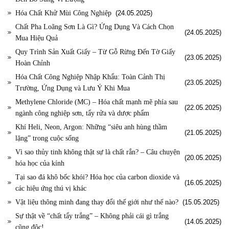
Hóa Chất Khử Mùi Công Nghiệp
(24.05.2025)
Chất Pha Loãng Sơn Là Gì? Ứng Dụng Và Cách Chọn
(24.05.2025)
Mua Hiệu Quả
Quy Trình Sản Xuất Giấy – Từ Gỗ Rừng Đến Tờ Giấy
(23.05.2025)
Hoàn Chỉnh
Hóa Chất Công Nghiệp Nhập Khẩu: Toàn Cảnh Thị
(23.05.2025)
Trường, Ứng Dụng và Lưu Ý Khi Mua
Methylene Chloride (MC) – Hóa chất mạnh mẽ phía sau
(22.05.2025)
ngành công nghiệp sơn, tẩy rửa và dược phẩm
Khí Heli, Neon, Argon: Những “siêu anh hùng thầm
(21.05.2025)
lặng” trong cuộc sống
Vì sao thủy tinh không thật sự là chất rắn? – Câu chuyện
(20.05.2025)
hóa học của kính
Tại sao đá khô bốc khói? Hóa học của carbon dioxide và
(16.05.2025)
các hiệu ứng thú vị khác
Vật liệu thông minh đang thay đổi thế giới như thế nào?
(15.05.2025)
Sự thật về “chất tẩy trắng” – Không phải cái gì trắng
(14.05.2025)
cũng độc!