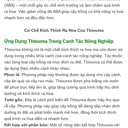
(ABA) – một chất gây ức chế sinh trưởng và làm chậm quá trình
ra hoa. Việc giảm nồng độ ABA giúp cây trồng có khả năng ra hoa
nhanh hơn và đều đặn hơn.
Cơ Chế Kích Thích Ra Hoa Của Thiourea
Ứng Dụng Thiourea Trong Canh Tác Nông Nghiệp
Thiourea không chỉ là một chất kích thích ra hoa mà còn được sử
dụng trong nhiều khía cạnh của canh tác nông nghiệp. Tùy thuộc
vào từng loại cây trồng và mục đích cụ thể, Thiourea có thể được
áp dụng theo nhiều cách khác nhau:
Phun lá:
Phương pháp này thường được áp dụng cho cây cảnh,
cây ăn quả và cây rau màu. Thiourea được pha loãng với nước
để phun trực tiếp lên lá, giúp tăng cường quá trình hấp thụ dinh
dưỡng và kích thích ra hoa.
Tưới gốc:
Đây là cách phổ biến để Thiourea được hấp thụ qua
rễ cây. Phương pháp này giúp cây trồng dễ dàng tiếp nhận dinh
dưỡng từ đất và phát triển mạnh mẽ hơn, đồng thời kích thích
quá trình ra hoa diễn ra nhanh hơn.
Kết hợp với phân bón:
Một số nông dân kết hợp Thiourea với