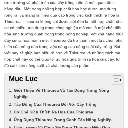
sinh trưởng và phát triển của cây trồng luôn là mối quan tâm
hàng đầu. Một trong những hợp chất hóa học được ứng dụng
rộng rãi và mang lại hiệu quả cao trong việc kích thích ra hoa là
Thiourea. Thiourea không chỉ được biết đến là một hợp chất hữu
cơ có nhiều ứng dụng trong công nghiệp mà còn là một chất điều
hòa sinh trưởng quan trọng trong nông nghiệp. Với khả năng thúc
đẩy sự ra hoa mạnh mẽ, Thiourea đã trở thành một lựa chọn phổ
biến của nông dân trong việc nâng cao năng suất cây trồng. Bài
viết này sẽ giúp bạn hiểu rõ hơn về Thiourea và những cách mà
hợp chất này có thể giúp tối ưu hóa quá trình ra hoa của cây, từ
đó cải thiện năng suất và chất lượng sản phẩm.
Mục Lục
Giới Thiệu Về Thiourea Và Tác Dụng Trong Nông
Nghiệp
Tác Động Của Thiourea Đối Với Cây Trồng
Cơ Chế Kích Thích Ra Hoa Của Thiourea
Ứng Dụng Thiourea Trong Canh Tác Nông Nghiệp
Liều Lượng Và Cách Sử Dụng Thiourea Hiệu Quả