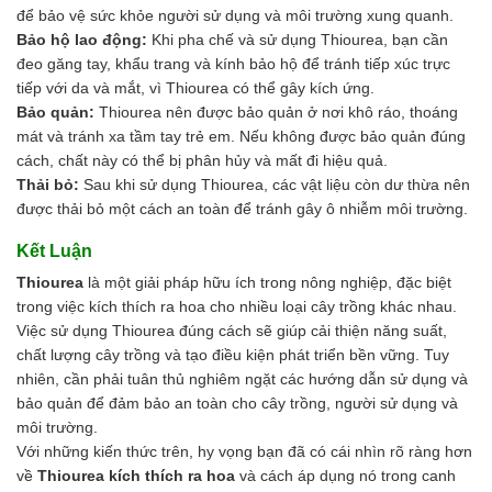
để bảo vệ sức khỏe người sử dụng và môi trường xung quanh.
Bảo hộ lao động:
Khi pha chế và sử dụng Thiourea, bạn cần
đeo găng tay, khẩu trang và kính bảo hộ để tránh tiếp xúc trực
tiếp với da và mắt, vì Thiourea có thể gây kích ứng.
Bảo quản:
Thiourea nên được bảo quản ở nơi khô ráo, thoáng
mát và tránh xa tầm tay trẻ em. Nếu không được bảo quản đúng
cách, chất này có thể bị phân hủy và mất đi hiệu quả.
Thải bỏ:
Sau khi sử dụng Thiourea, các vật liệu còn dư thừa nên
được thải bỏ một cách an toàn để tránh gây ô nhiễm môi trường.
Kết Luận
Thiourea
là một giải pháp hữu ích trong nông nghiệp, đặc biệt
trong việc kích thích ra hoa cho nhiều loại cây trồng khác nhau.
Việc sử dụng Thiourea đúng cách sẽ giúp cải thiện năng suất,
chất lượng cây trồng và tạo điều kiện phát triển bền vững. Tuy
nhiên, cần phải tuân thủ nghiêm ngặt các hướng dẫn sử dụng và
bảo quản để đảm bảo an toàn cho cây trồng, người sử dụng và
môi trường.
Với những kiến thức trên, hy vọng bạn đã có cái nhìn rõ ràng hơn
về
Thiourea kích thích ra hoa
và cách áp dụng nó trong canh