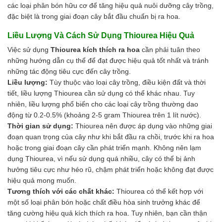
các loại phân bón hữu cơ để tăng hiệu quả nuôi dưỡng cây trồng,
đặc biệt là trong giai đoạn cây bắt đầu chuẩn bị ra hoa.
Liều Lượng Và Cách Sử Dụng Thiourea Hiệu Quả
Việc sử dụng
Thiourea kích thích ra hoa
cần phải tuân theo
những hướng dẫn cụ thể để đạt được hiệu quả tốt nhất và tránh
những tác động tiêu cực đến cây trồng.
Liều lượng:
Tùy thuộc vào loại cây trồng, điều kiện đất và thời
tiết, liều lượng Thiourea cần sử dụng có thể khác nhau. Tuy
nhiên, liều lượng phổ biến cho các loại cây trồng thường dao
động từ 0.2-0.5% (khoảng 2-5 gram Thiourea trên 1 lít nước).
Thời gian sử dụng:
Thiourea nên được áp dụng vào những giai
đoạn quan trọng của cây như khi bắt đầu ra chồi, trước khi ra hoa
hoặc trong giai đoạn cây cần phát triển mạnh. Không nên lạm
dụng Thiourea, vì nếu sử dụng quá nhiều, cây có thể bị ảnh
hưởng tiêu cực như héo rũ, chậm phát triển hoặc không đạt được
hiệu quả mong muốn.
Tương thích với các chất khác:
Thiourea có thể kết hợp với
một số loại phân bón hoặc chất điều hòa sinh trưởng khác để
tăng cường hiệu quả kích thích ra hoa. Tuy nhiên, bạn cần thận