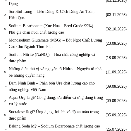
(03.11.2025)
Dụng
Sorbitol Lỏng – Liều Dùng & Cách Dùng An Toàn,
(03.11.2025)
Hiệu Quả
Sodium Bicarbonate (Xue Hua – Feed Grade 99%) –
(02.10.2025)
Phụ gia chăn nuôi chất lượng cao
Monosodium Glutamate (MSG) – Bột Ngọt Chất Lượng
(23.09.2025)
Cao Cho Ngành Thực Phẩm
Sodium Nitrite (NaNO₂) – Hóa chất công nghiệp và
(18.09.2025)
thực phẩm
Những điều thú vị về nguyên tố Hidro – Nguyên tố nhỏ
(11.09.2025)
bé nhưng quyền năng
Đạm Ninh Bình – Phân bón Ure chất lượng cao cho
(09.09.2025)
nông nghiệp Việt Nam
Aqua-Org là gì? Công dụng, ưu điểm và ứng dụng trong
(09.09.2025)
xử lý nước
Sucralose là gì? Ứng dụng, lợi ích và độ an toàn trong
(05.09.2025)
thực phẩm
Baking Soda Mỹ – Sodium Bicarbonate chất lượng cao
(25.07.2025)