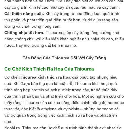
hoa nhanh hơn và đều hơn. Điều này đặc biệt có ích cho các loại
cây có giá trị kinh tế cao như cây ăn quả, rau màu và cây cảnh.
Cải thiện năng suất:
Khi cây trồng ra hoa đồng loạt, quá trình
thụ phấn và phát triển quả diễn ra tốt hơn, từ đó giúp tăng sản
lượng và chất lượng nông sản.
Chống chịu tốt hơn:
Thiourea giúp cây trồng tăng cường khả
năng chống chịu với điều kiện khắc nghiệt như nhiệt độ cao, thiếu
nước, hay môi trường đất kém màu mỡ.
Tác Động Của Thiourea Đối Với Cây Trồng
Cơ Chế Kích Thích Ra Hoa Của Thiourea
Cơ chế
Thiourea kích thích ra hoa
khá phức tạp nhưng hiệu
quả. Khi được hấp thụ qua lá hoặc rễ, Thiourea kích hoạt quá
trình tổng hợp protein và axit nucleic trong cây, từ đó thúc đẩy
quá trình phân bào và phát triển chồi hoa. Một số nghiên cứu cho
thấy rằng Thiourea còn có khả năng điều chỉnh nồng độ hormone
thực vật, đặc biệt là ethylene và cytokinin – những hormone có
vai trò quan trọng trong việc kích thích sự ra hoa và phát triển
quả.
Ngoài ra, Thiourea còn ức chế quá trình hình thành axit abscisic