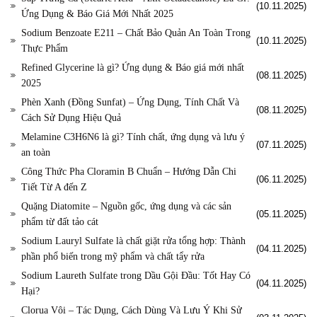
(10.11.2025)
Ứng Dụng & Báo Giá Mới Nhất 2025
Sodium Benzoate E211 – Chất Bảo Quản An Toàn Trong
(10.11.2025)
Thực Phẩm
Refined Glycerine là gì? Ứng dụng & Báo giá mới nhất
(08.11.2025)
2025
Phèn Xanh (Đồng Sunfat) – Ứng Dụng, Tính Chất Và
(08.11.2025)
Cách Sử Dụng Hiệu Quả
Melamine C3H6N6 là gì? Tính chất, ứng dụng và lưu ý
(07.11.2025)
an toàn
Công Thức Pha Cloramin B Chuẩn – Hướng Dẫn Chi
(06.11.2025)
Tiết Từ A đến Z
Quặng Diatomite – Nguồn gốc, ứng dụng và các sản
(05.11.2025)
phẩm từ đất tảo cát
Sodium Lauryl Sulfate là chất giặt rửa tổng hợp: Thành
(04.11.2025)
phần phổ biến trong mỹ phẩm và chất tẩy rửa
Sodium Laureth Sulfate trong Dầu Gội Đầu: Tốt Hay Có
(04.11.2025)
Hại?
Clorua Vôi – Tác Dụng, Cách Dùng Và Lưu Ý Khi Sử