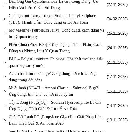
Dầu Ông Già Cyclohexanone Là Gì? Công Dụng, Ưu
(27.11.2025)
Điểm Và Lưu Ý Khi Sử Dụng
Chất tạo bọt Lauryl sùng – Sodium Lauryl Sulphate
(04.02.2026)
(SLS): Thành phần, Công dụng & Độ An Toàn
Mỡ Vaseline (Petroleum Jelly): Công dụng, cách dùng và
(25.11.2025)
lưu ý quan trọng
Phèn Chua (Phèn Kép): Công Dụng, Thành Phần, Cách
(24.11.2025)
Dùng và Những Lưu Ý Quan Trọng
PAC – Poly Aluminium Chloride: Hóa chất trợ lắng hiệu
(21.11.2025)
quả trong xử lý nước
Acid chanh hữu cơ là gì? Công dụng, lợi ích và ứng
(17.11.2025)
dụng trong đời sống
Muối lạnh (NH4Cl – Amoni Clorua – Salmiac) là gì?
(15.11.2025)
Ứng dụng, tính chất và nơi mua uy tín
Tẩy Đường (Na₂S₂O₄) – Sodium Hydrosulphite Là Gì?
(14.11.2025)
Ứng Dụng, Tính Chất & Lưu Ý An Toàn
Chất Tải Lạnh PG (Propylene Glycol) – Giải Pháp Làm
(10.11.2025)
Lạnh Hiệu Quả & An Toàn 2025
Sáp Trứng Cá (Stearic Acid – Axit Octadecanoic) Là Gì?