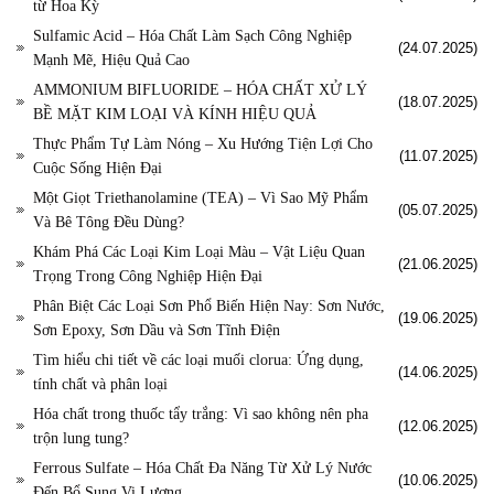
từ Hoa Kỳ
Sulfamic Acid – Hóa Chất Làm Sạch Công Nghiệp
(24.07.2025)
Mạnh Mẽ, Hiệu Quả Cao
AMMONIUM BIFLUORIDE – HÓA CHẤT XỬ LÝ
(18.07.2025)
BỀ MẶT KIM LOẠI VÀ KÍNH HIỆU QUẢ
Thực Phẩm Tự Làm Nóng – Xu Hướng Tiện Lợi Cho
(11.07.2025)
Cuộc Sống Hiện Đại
Một Giọt Triethanolamine (TEA) – Vì Sao Mỹ Phẩm
(05.07.2025)
Và Bê Tông Đều Dùng?
Khám Phá Các Loại Kim Loại Màu – Vật Liệu Quan
(21.06.2025)
Trọng Trong Công Nghiệp Hiện Đại
Phân Biệt Các Loại Sơn Phổ Biến Hiện Nay: Sơn Nước,
(19.06.2025)
Sơn Epoxy, Sơn Dầu và Sơn Tĩnh Điện
Tìm hiểu chi tiết về các loại muối clorua: Ứng dụng,
(14.06.2025)
tính chất và phân loại
Hóa chất trong thuốc tẩy trắng: Vì sao không nên pha
(12.06.2025)
trộn lung tung?
Ferrous Sulfate – Hóa Chất Đa Năng Từ Xử Lý Nước
(10.06.2025)
Đến Bổ Sung Vi Lượng