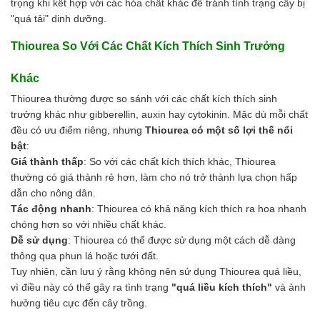
trọng khi kết hợp với các hóa chất khác để tránh tình trạng cây bị
"quá tải" dinh dưỡng.
Thiourea So Với Các Chất Kích Thích Sinh Trưởng
Khác
Thiourea thường được so sánh với các chất kích thích sinh
trưởng khác như gibberellin, auxin hay cytokinin. Mặc dù mỗi chất
đều có ưu điểm riêng, nhưng
Thiourea có một số lợi thế nổi
bật
:
Giá thành thấp
: So với các chất kích thích khác, Thiourea
thường có giá thành rẻ hơn, làm cho nó trở thành lựa chọn hấp
dẫn cho nông dân.
Tác động nhanh
: Thiourea có khả năng kích thích ra hoa nhanh
chóng hơn so với nhiều chất khác.
Dễ sử dụng
: Thiourea có thể được sử dụng một cách dễ dàng
thông qua phun lá hoặc tưới đất.
Tuy nhiên, cần lưu ý rằng không nên sử dụng Thiourea quá liều,
vì điều này có thể gây ra tình trạng
"quá liều kích thích"
và ảnh
hưởng tiêu cực đến cây trồng.