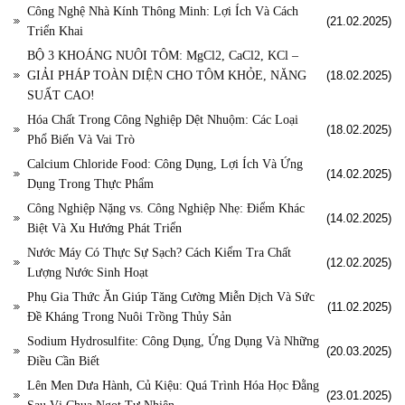
Công Nghệ Nhà Kính Thông Minh: Lợi Ích Và Cách
(21.02.2025)
Triển Khai
BỘ 3 KHOÁNG NUÔI TÔM: MgCl2, CaCl2, KCl –
GIẢI PHÁP TOÀN DIỆN CHO TÔM KHỎE, NĂNG
(18.02.2025)
SUẤT CAO!
Hóa Chất Trong Công Nghiệp Dệt Nhuộm: Các Loại
(18.02.2025)
Phổ Biến Và Vai Trò
Calcium Chloride Food: Công Dụng, Lợi Ích Và Ứng
(14.02.2025)
Dụng Trong Thực Phẩm
Công Nghiệp Nặng vs. Công Nghiệp Nhẹ: Điểm Khác
(14.02.2025)
Biệt Và Xu Hướng Phát Triển
Nước Máy Có Thực Sự Sạch? Cách Kiểm Tra Chất
(12.02.2025)
Lượng Nước Sinh Hoạt
Phụ Gia Thức Ăn Giúp Tăng Cường Miễn Dịch Và Sức
(11.02.2025)
Đề Kháng Trong Nuôi Trồng Thủy Sản
Sodium Hydrosulfite: Công Dụng, Ứng Dụng Và Những
(20.03.2025)
Điều Cần Biết
Lên Men Dưa Hành, Củ Kiệu: Quá Trình Hóa Học Đằng
(23.01.2025)