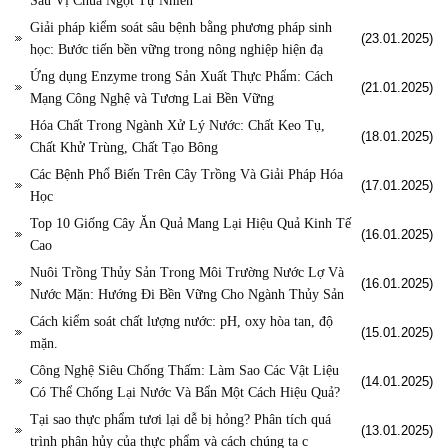
Sau Vị Chua Ngọt Tự Nhiên
Giải pháp kiểm soát sâu bệnh bằng phương pháp sinh
(23.01.2025)
học: Bước tiến bền vững trong nông nghiệp hiện đạ
Ứng dụng Enzyme trong Sản Xuất Thực Phẩm: Cách
(21.01.2025)
Mạng Công Nghệ và Tương Lai Bền Vững
Hóa Chất Trong Ngành Xử Lý Nước: Chất Keo Tụ,
(18.01.2025)
Chất Khử Trùng, Chất Tạo Bông
Các Bệnh Phổ Biến Trên Cây Trồng Và Giải Pháp Hóa
(17.01.2025)
Học
Top 10 Giống Cây Ăn Quả Mang Lại Hiệu Quả Kinh Tế
(16.01.2025)
Cao
Nuôi Trồng Thủy Sản Trong Môi Trường Nước Lợ Và
(16.01.2025)
Nước Mặn: Hướng Đi Bền Vững Cho Ngành Thủy Sản
Cách kiểm soát chất lượng nước: pH, oxy hòa tan, độ
(15.01.2025)
mặn.
Công Nghệ Siêu Chống Thấm: Làm Sao Các Vật Liệu
(14.01.2025)
Có Thể Chống Lại Nước Và Bẩn Một Cách Hiệu Quả?
Tại sao thực phẩm tươi lại dễ bị hỏng? Phân tích quá
(13.01.2025)
trình phân hủy của thực phẩm và cách chúng ta c