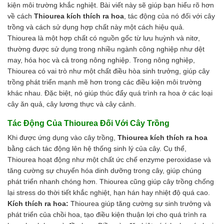
kiện môi trường khắc nghiệt. Bài viết này sẽ giúp bạn hiểu rõ hơn
về cách
Thiourea kích thích ra hoa
, tác động của nó đối với cây
trồng và cách sử dụng hợp chất này một cách hiệu quả.
Thiourea là một hợp chất có nguồn gốc từ lưu huỳnh và nitơ,
thường được sử dụng trong nhiều ngành công nghiệp như dệt
may, hóa học và cả trong nông nghiệp. Trong nông nghiệp,
Thiourea có vai trò như một chất điều hòa sinh trưởng, giúp cây
trồng phát triển mạnh mẽ hơn trong các điều kiện môi trường
khác nhau. Đặc biệt, nó giúp thúc đẩy quá trình ra hoa ở các loại
cây ăn quả, cây lương thực và cây cảnh.
Tác Động Của Thiourea Đối Với Cây Trồng
Khi được ứng dụng vào cây trồng,
Thiourea kích thích ra hoa
bằng cách tác động lên hệ thống sinh lý của cây. Cụ thể,
Thiourea hoạt động như một chất ức chế enzyme peroxidase và
tăng cường sự chuyển hóa dinh dưỡng trong cây, giúp chúng
phát triển nhanh chóng hơn. Thiourea cũng giúp cây trồng chống
lại stress do thời tiết khắc nghiệt, hạn hán hay nhiệt độ quá cao.
Kích thích ra hoa:
Thiourea giúp tăng cường sự sinh trưởng và
phát triển của chồi hoa, tạo điều kiện thuận lợi cho quá trình ra