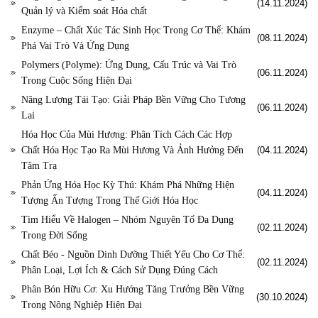
(14.11.2024)
Quản lý và Kiểm soát Hóa chất
Enzyme – Chất Xúc Tác Sinh Học Trong Cơ Thể: Khám
(08.11.2024)
Phá Vai Trò Và Ứng Dụng
Polymers (Polyme): Ứng Dụng, Cấu Trúc và Vai Trò
(06.11.2024)
Trong Cuộc Sống Hiện Đại
Năng Lượng Tái Tạo: Giải Pháp Bền Vững Cho Tương
(06.11.2024)
Lai
Hóa Học Của Mùi Hương: Phân Tích Cách Các Hợp
Chất Hóa Học Tạo Ra Mùi Hương Và Ảnh Hưởng Đến
(04.11.2024)
Tâm Trạ
Phản Ứng Hóa Học Kỳ Thú: Khám Phá Những Hiện
(04.11.2024)
Tượng Ấn Tượng Trong Thế Giới Hóa Học
Tìm Hiểu Về Halogen – Nhóm Nguyên Tố Đa Dụng
(02.11.2024)
Trong Đời Sống
Chất Béo - Nguồn Dinh Dưỡng Thiết Yếu Cho Cơ Thể:
(02.11.2024)
Phân Loại, Lợi Ích & Cách Sử Dụng Đúng Cách
Phân Bón Hữu Cơ: Xu Hướng Tăng Trưởng Bền Vững
(30.10.2024)
Trong Nông Nghiệp Hiện Đại