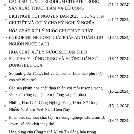
CÁCH SỬ DỤNG TRISODIUM CITRATE TRONG
(21.11.2024)
SẢN XUẤT THỰC PHẨM VÀ ĐỒ UỐNG
LỊCH NGHỈ TẾT NGUYÊN ĐÁN 2025: THÔNG TIN
(21.11.2024)
CHI TIẾT VÀ GỢI Ý CHO KỲ NGHỈ Ý NGHĨA
HÓA CHẤT XỬ LÝ NƯỚC CHLORINE NHẬT
(CHLORINE NICLON): GIẢI PHÁP AN TOÀN CHO
(18.11.2024)
NGUỒN NƯỚC SẠCH
HÓA CHẤT XỬ LÝ NƯỚC SODIUM THIO
SULPHATE – ỨNG DỤNG VÀ HƯỚNG DẪN SỬ
(18.11.2024)
DỤNG HIỆU QUẢ
So sánh giữa TCCA bột và Chlorine: Loại nào phù hợp
(16.11.2024)
cho xử lý nước?
Các sản phẩm hóa chất thân thiện với môi trường trong
(15.11.2024)
sản xuất công nghiệp: Xu hướng và giải pháp
Những Hóa Chất Công Nghiệp Đang Được Sử Dụng
(15.11.2024)
Nhiều Nhất Tại Việt Nam Hiện Nay
Phân biệt các loại chất tẩy rửa công nghiệp: Cloramin B,
(15.11.2024)
Javen, và các chất thay thế
Ứng dụng của Công nghệ AI và Tự động hóa trong