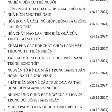
NGHIỆM ĐẾN CƠ THỂ NGƯỜI
CÔNG NGHỆ HÓA CHẤT GIÚP GIẢM THIỂU KHÍ
(16.12.2024)
NHÀ KÍNH NHƯ THẾ NÀO?
HÓA HỌC VÀ CÁCH NÓ GIÚP CHÚNG TA CHỐNG
(16.12.2024)
LẠI UNG THƯ
HÓA CHẤT NÀO LÀM NÊN HIỆU QUẢ CỦA
(14.12.2024)
THUỐC GIẢM ĐAU?
KHÁM PHÁ CÁC HỢP CHẤT CHỮA LÀNH VẾT
(13.12.2024)
THƯƠNG TỪ THIÊN NHIÊN
TẠI SAO MỘT SỐ CHẤT HÓA HỌC PHÁT SÁNG
(13.12.2024)
TRONG BÓNG TỐI?
NGUYÊN TỐ KỲ LẠ NHẤT TRONG BẢNG TUẦN
(12.12.2024)
HOÀN: ĐÂU LÀ ỨNG VIÊN?
PHÁT HIỆN MỚI VỀ CẤU TRÚC DNA VÀ TÁC
(12.12.2024)
ĐỘNG ĐẾN NGÀNH Y SINH HỌC
NHỮNG ỨNG DỤNG BẤT NGỜ CỦA SILICA GEL
(10.12.2024)
TRONG ĐỜI SỐNG HÀNG NGÀY
MUỐI EPSOM: THẦN DƯỢC TỪ NHÀ BẾP ĐẾN
(10.12.2024)