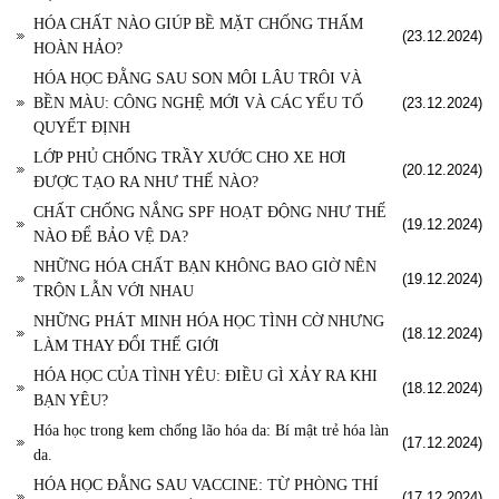
HÓA CHẤT NÀO GIÚP BỀ MẶT CHỐNG THẤM
(23.12.2024)
HOÀN HẢO?
HÓA HỌC ĐẰNG SAU SON MÔI LÂU TRÔI VÀ
BỀN MÀU: CÔNG NGHỆ MỚI VÀ CÁC YẾU TỐ
(23.12.2024)
QUYẾT ĐỊNH
LỚP PHỦ CHỐNG TRẦY XƯỚC CHO XE HƠI
(20.12.2024)
ĐƯỢC TẠO RA NHƯ THẾ NÀO?
CHẤT CHỐNG NẮNG SPF HOẠT ĐỘNG NHƯ THẾ
(19.12.2024)
NÀO ĐỂ BẢO VỆ DA?
NHỮNG HÓA CHẤT BẠN KHÔNG BAO GIỜ NÊN
(19.12.2024)
TRỘN LẪN VỚI NHAU
NHỮNG PHÁT MINH HÓA HỌC TÌNH CỜ NHƯNG
(18.12.2024)
LÀM THAY ĐỔI THẾ GIỚI
HÓA HỌC CỦA TÌNH YÊU: ĐIỀU GÌ XẢY RA KHI
(18.12.2024)
BẠN YÊU?
Hóa học trong kem chống lão hóa da: Bí mật trẻ hóa làn
(17.12.2024)
da.
HÓA HỌC ĐẰNG SAU VACCINE: TỪ PHÒNG THÍ
(17.12.2024)