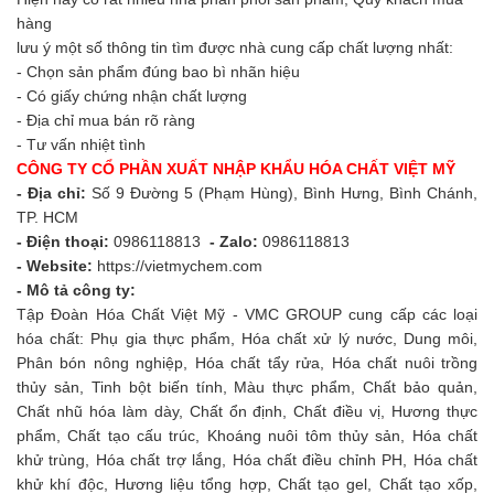
hàng
lưu ý một số thông tin tìm được nhà cung cấp chất lượng nhất:
- Chọn sản phẩm đúng bao bì nhãn hiệu
- Có giấy chứng nhận chất lượng
- Địa chỉ mua bán rõ ràng
- Tư vấn nhiệt tình
CÔNG TY CỔ PHẦN XUẤT NHẬP KHẨU HÓA CHẤT VIỆT MỸ
- Địa chỉ:
Số 9 Đường 5 (Phạm Hùng), Bình Hưng, Bình Chánh,
TP. HCM
- Điện thoại:
0986118813
- Zalo:
0986118813
- Website:
https://vietmychem.com
- Mô tả công ty:
Tập Đoàn Hóa Chất Việt Mỹ - VMC GROUP cung cấp các loại
hóa chất: Phụ gia thực phẩm, Hóa chất xử lý nước, Dung môi,
Phân bón nông nghiệp, Hóa chất tẩy rửa, Hóa chất nuôi trồng
thủy sản, Tinh bột biến tính, Màu thực phẩm, Chất bảo quản,
Chất nhũ hóa làm dày, Chất ổn định, Chất điều vị, Hương thực
phẩm, Chất tạo cấu trúc, Khoáng nuôi tôm thủy sản, Hóa chất
khử trùng, Hóa chất trợ lắng, Hóa chất điều chỉnh PH, Hóa chất
khử khí độc, Hương liệu tổng hợp, Chất tạo gel, Chất tạo xốp,