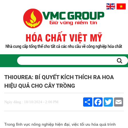
THIOUREA: BÍ QUYẾT KÍCH THÍCH RA HOA
HIỆU QUẢ CHO CÂY TRỒNG
Share
Facebook
Twitter
Em
Ngày đăng : 18/10/2024 - 2:06 PM
Trong lĩnh vực nông nghiệp hiện đại, việc tối ưu hóa quá trình