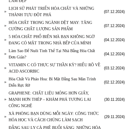
LÀM ĐẸP
LỊCH SỬ PHÁT TRIỂN HÓA CHẤT VÀ NHỮNG
(07.12.2024)
THÀNH TỰU ĐỘT PHÁ
HÓA CHẤT TRONG NGÀNH DỆT MAY: TĂNG
(07.12.2024)
CƯỜNG CHẤT LƯỢNG SẢN PHẨM
5 HÓA CHẤT PHỔ BIẾN MÀ BẠN KHÔNG NGỜ
(04.12.2024)
ĐANG CÓ MẶT TRONG NHÀ BẾP CỦA MÌNH
Làm Sao Để Nuôi Tinh Thể Tại Nhà Bằng Hóa Chất
(04.12.2024)
Đơn Giản?
VITAMIN C CÓ THỰC SỰ THẦN KỲ? HIỂU RÕ VỀ
(03.12.2024)
ACID ASCORBIC
Hóa Chất Và Pháo Hoa: Bí Mật Đằng Sau Màn Trình
(02.12.2024)
Diễn Rực Rỡ
GRAPHENE: CHẤT LIỆU MỎNG HƠN GIẤY,
MẠNH HƠN THÉP – KHÁM PHÁ TƯƠNG LAI
(30.11.2024)
CÔNG NGHỆ
XÀ PHÒNG BẠN DÙNG MỖI NGÀY: CÔNG THỨC
(29.11.2024)
HÓA HỌC VÀ CÁCH CHÚNG LÀM SẠCH
ĐẰNG SAU LY CÀ PHÊ BUỔI SÁNG: NHỮNG HÓA