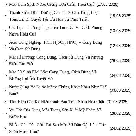
Mẹo Làm Sạch Nước Giếng Đơn Giản, Hiệu Quả
(17.03.2025)
Thành Phần Dinh Dưỡng Cần Thiết Cho Từng Loại
(15.03.2025)
Tôm/Cá: Bí Quyết Tối Ưu Hóa Sự Phát Triển
Các Bệnh Thường Gặp Trên Tôm, Cá Và Cách Phòng
(13.03.2025)
Ngừa Hiệu Quả
Acid Công Nghiệp: HCl, H₂SO₄, HNO₃ – Công Dụng
(12.03.2025)
Và Cách Sử Dụng
Mật Rỉ Đường: Công Dụng, Cách Sử Dụng Và Những
(26.03.2025)
Điều Cần Biết
Men Vi Sinh EM Gốc: Công Dụng, Cách Dùng Và
(04.03.2025)
Những Lợi Ích Tuyệt Vời
Nước Cứng Và Nước Mềm: Chúng Khác Nhau Như Thế
(03.03.2025)
Nào?
Tìm Hiểu Các Ký Hiệu Cảnh Báo Trên Nhãn Hóa Chất
(01.03.2025)
Vai Trò Của Dung Môi Trong Sản Xuất Mỹ Phẩm Và
(28.02.2025)
Nước Hoa
Bí Ẩn Của Dầu Gội: Tại Sao Một Số Dầu Gội Làm Tóc
(24.02.2025)
Suôn Mượt Hơn?