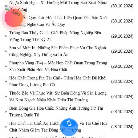
Nhựa Sinh Học - Xu Hướng Mới Trong Sản Xuất Nhựa
(30.10.2024)
Bền Vững
Pin Và Ắc Quy: Các Hóa Chất Liên Quan Đến Sản Xuất
(30.10.2024)
Pin Công Nghệ Cao Và Ắc Quy
Trồng Rau Thủy Canh: Giải Pháp Nông Nghiệp Bền
(29.10.2024)
Vững Trong Thế Kỷ 21
Sơn và Mực In: Những Sản Phẩm Phục Vụ Cho Ngành
(29.10.2024)
Công Nghiệp Xây Dựng và In Ấn
Photpho Vàng (P4) – Một Hợp Chất Quan Trọng Trong
(29.10.2024)
Sản Xuất Phân Bón Và Hóa Chất
Hóa Chất Trong Pin Tái Chế - Tiêm Hóa Chất Để Khôi
(28.10.2024)
Phục Dung Lượng Pin Cũ
Thuốc Bảo Vệ Thực Vật: Sự Biến Động Về Sản Lượng
(28.10.2024)
Và Kim Ngạch Nhập Khẩu Trên Thị Trường
Biến Động Giá Hóa Chất: Những Ảnh Hưởng Từ Thị
(28.10.2024)
Trường Quốc Tế
Hóa Chất Tái Chế: Xu Hướng Sử Dụng và Tái Chế Hóa
(28.10.2024)
Chất Nhằm Giảm Tác Động Môi Trường