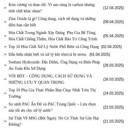
Kim cương và than chì: Vì sao cùng là carbon nhưng
(12.04.2025)
tính chất khác nhau?
Zinc Oxide là gì? Công dụng, cách sử dụng và những
(09.04.2025)
điều bạn cần biết
Hóa Chất Trong Ngành Xây Dựng: Phụ Gia Bê Tông,
(05.04.2025)
Hóa Chất Chống Thấm, Hóa Chất Bảo Trì Công Trình
Top 10 Hóa Chất Xử Lý Nước Phổ Biến và Công Dụng
(02.04.2025)
Dấu hiệu nhận biết và xử lý khi tôm/cá bị stress.
(01.04.2025)
Sodium Hydroxide: Đặc Điểm, Ứng Dụng và Biện Pháp
(28.03.2025)
An Toàn Khi Sử Dụng
VÔI BỘT – CÔNG DỤNG, CÁCH SỬ DỤNG VÀ
(26.03.2025)
NHỮNG LƯU Ý QUAN TRỌNG
Top 10 Phụ Gia Thực Phẩm Bán Chạy Nhất Trên Thị
(24.03.2025)
Trường
So sánh PAC Ấn Độ và PAC Trung Quốc – Lựa chọn
(22.03.2025)
nào tối ưu cho xử lý nước?
Sự Thật Về MSG (Bột Ngọt): Nó Có Thực Sự Gây Hại
(21.03.2025)
Không?