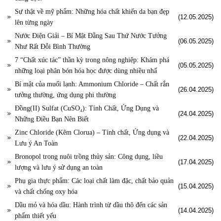
Sự thật về mỹ phẩm: Những hóa chất khiến da bạn đẹp
(12.05.2025)
lên từng ngày
Nước Điện Giải – Bí Mật Đằng Sau Thứ Nước Tưởng
(06.05.2025)
Như Rất Đỗi Bình Thường
7 “Chất xúc tác” thần kỳ trong nông nghiệp: Khám phá
(05.05.2025)
những loại phân bón hóa học được dùng nhiều nhấ
Bí mật của muối lạnh: Ammonium Chloride – Chất rắn
(26.04.2025)
tưởng thường, ứng dụng phi thường
Đồng(II) Sulfat (CuSO₄): Tính Chất, Ứng Dụng và
(24.04.2025)
Những Điều Bạn Nên Biết
Zinc Chloride (Kẽm Clorua) – Tính chất, Ứng dụng và
(22.04.2025)
Lưu ý An Toàn
Bronopol trong nuôi trồng thủy sản: Công dụng, liều
(17.04.2025)
lượng và lưu ý sử dụng an toàn
Phụ gia thực phẩm: Các loại chất làm đặc, chất bảo quản
(15.04.2025)
và chất chống oxy hóa
Dầu mỏ và hóa dầu: Hành trình từ dầu thô đến các sản
(14.04.2025)
phẩm thiết yếu