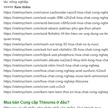
tác nông nghiệp.
>>>>> Xem thêm
https://vietmychem.com/canxi-cacbonate-caco3-hoa-chat-cong-nghi
https://vietmychem.com/axit-oxalic-996-c2h2o4-hoa-chat-cong-nghi
https://vietmychem.com/acid-benzoic-c6h5cooh-hoa-chat-cong-nghi
https://vietmychem.com/acid-stearic-palmac-phu-gia-thuc-pham
https://vietmychem.com/acid-flohidric-hf-tim-hieu-ve-ung-dung-va-t
quan-trong
https://vietmychem.com/naoh-xut-long-32-hoa-chat-xu-ly-nuoc
https://vietmychem.com/axit-hcl-axit-clohidric-35-hoa-chat-cong-ngh
https://vietmychem.com/h3po4-axit-photphoric-hoa-chat-cong-nghie
https://vietmychem.com/natri-silicate-na2sio3-thuy-tinh-long-hoa-ch
https://vietmychem.com/acid-nitric-hno3-hoa-chat-cong-nghiep
https://vietmychem.com/hoa-chat-cong-nghiep-acid-sunfuric-h2so4
https://vietmychem.com/hoa-chat-cong-nghiep-muoi-lanh-ammonium
https://vietmychem.com/hoa-chat-cong-nghiep-thiourea
https://vietmychem.com/crom-oxit-cr2o3
https://vietmychem.com/kem-tam-kem-thoi-zn-hoa-chat-cong-nghie
Mua bán Cung cấp
Thiourea
ở đâu?
Hiện nay có rất nhiều nhà phân phối sản phẩm, Quý khách mua