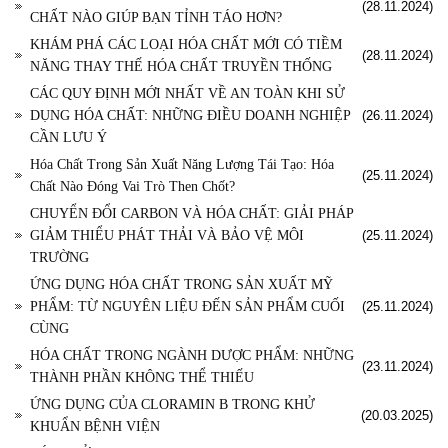
(28.11.2024)
CHẤT NÀO GIÚP BẠN TỈNH TÁO HƠN?
KHÁM PHÁ CÁC LOẠI HÓA CHẤT MỚI CÓ TIỀM
(28.11.2024)
NĂNG THAY THẾ HÓA CHẤT TRUYỀN THỐNG
CÁC QUY ĐỊNH MỚI NHẤT VỀ AN TOÀN KHI SỬ
DỤNG HÓA CHẤT: NHỮNG ĐIỀU DOANH NGHIỆP
(26.11.2024)
CẦN LƯU Ý
Hóa Chất Trong Sản Xuất Năng Lượng Tái Tạo: Hóa
(25.11.2024)
Chất Nào Đóng Vai Trò Then Chốt?
CHUYỂN ĐỔI CARBON VÀ HÓA CHẤT: GIẢI PHÁP
GIẢM THIỂU PHÁT THẢI VÀ BẢO VỆ MÔI
(25.11.2024)
TRƯỜNG
ỨNG DỤNG HÓA CHẤT TRONG SẢN XUẤT MỸ
PHẨM: TỪ NGUYÊN LIỆU ĐẾN SẢN PHẨM CUỐI
(25.11.2024)
CÙNG
HÓA CHẤT TRONG NGÀNH DƯỢC PHẨM: NHỮNG
(23.11.2024)
THÀNH PHẦN KHÔNG THỂ THIẾU
ỨNG DỤNG CỦA CLORAMIN B TRONG KHỬ
(20.03.2025)
KHUẨN BỆNH VIỆN