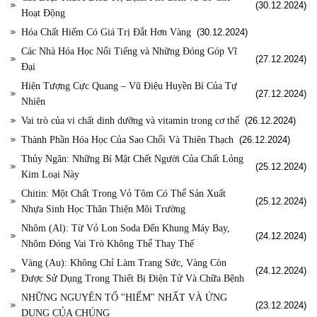
(30.12.2024)
Hoạt Động
Hóa Chất Hiếm Có Giá Trị Đắt Hơn Vàng
(30.12.2024)
Các Nhà Hóa Học Nổi Tiếng và Những Đóng Góp Vĩ
(27.12.2024)
Đại
Hiện Tượng Cực Quang – Vũ Điệu Huyền Bí Của Tự
(27.12.2024)
Nhiên
Vai trò của vi chất dinh dưỡng và vitamin trong cơ thể
(26.12.2024)
Thành Phần Hóa Học Của Sao Chổi Và Thiên Thạch
(26.12.2024)
Thủy Ngân: Những Bí Mật Chết Người Của Chất Lỏng
(25.12.2024)
Kim Loại Này
Chitin: Một Chất Trong Vỏ Tôm Có Thể Sản Xuất
(25.12.2024)
Nhựa Sinh Học Thân Thiện Môi Trường
Nhôm (Al): Từ Vỏ Lon Soda Đến Khung Máy Bay,
(24.12.2024)
Nhôm Đóng Vai Trò Không Thể Thay Thế
Vàng (Au): Không Chỉ Làm Trang Sức, Vàng Còn
(24.12.2024)
Được Sử Dụng Trong Thiết Bị Điện Tử Và Chữa Bệnh
NHỮNG NGUYÊN TỐ "HIẾM" NHẤT VÀ ỨNG
(23.12.2024)
DỤNG CỦA CHÚNG