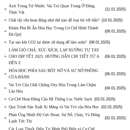
Axit Trong Tự Nhiên: Vai Trò Quan Trọng Ở Động
(11.01.2025)
Thực Vật
Chất tẩy rửa hoạt động như thế nào để loại bỏ vết bẩn?
(10.01.2025)
Khám Phá Bí Ẩn Hóa Học Trong Cơ Chế Hình Thành
(08.01.2025)
Đá Quý
Tại sao khí CO2 lại được sử dụng để làm soda?
(08.01.2025)
LÀM GIÒ CHẢ, XÚC XÍCH, LẠP XƯỞNG TỰ TAY
CHO DỊP TẾT 2025: HƯỚNG DẪN CHI TIẾT TỪ A
(06.01.2025)
ĐẾN Z
HÓA HỌC PHÍA SAU BỘT NỞ VÀ SỰ NỞ PHỒNG
(06.01.2025)
CỦA BÁNH
Vai Trò Của Chất Chống Oxy Hóa Trong Làm Chậm
(04.01.2025)
Lão Hóa
Cơ Chế Hoạt Động Của Hệ Thống Lọc Nước Sạch
(03.01.2025)
Quy Trình Sản Xuất Xi Măng và Vai Trò của Hóa Học
(02.01.2025)
Phản Ứng Nhiệt Độ Cực Đoan: Sự Nổ, Cháy, Và Đông
(02.01.2025)
Lạnh Tức Thì
Các Loại Thuốc Điều Trị Bệnh Phổ Biến và Cơ Chế