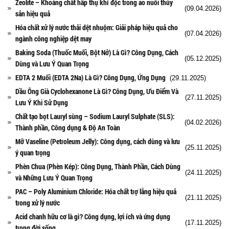
Zeolite – Khoáng chất hấp thụ khí độc trong ao nuôi thủy
(09.04.2026)
sản hiệu quả
Hóa chất xử lý nước thải dệt nhuộm: Giải pháp hiệu quả cho
(07.04.2026)
ngành công nghiệp dệt may
Baking Soda (Thuốc Muối, Bột Nở) Là Gì? Công Dụng, Cách
(05.12.2025)
Dùng và Lưu Ý Quan Trọng
EDTA 2 Muối (EDTA 2Na) Là Gì? Công Dụng, Ứng Dụng
(29.11.2025)
Dầu Ông Già Cyclohexanone Là Gì? Công Dụng, Ưu Điểm Và
(27.11.2025)
Lưu Ý Khi Sử Dụng
Chất tạo bọt Lauryl sùng – Sodium Lauryl Sulphate (SLS):
(04.02.2026)
Thành phần, Công dụng & Độ An Toàn
Mỡ Vaseline (Petroleum Jelly): Công dụng, cách dùng và lưu
(25.11.2025)
ý quan trọng
Phèn Chua (Phèn Kép): Công Dụng, Thành Phần, Cách Dùng
(24.11.2025)
và Những Lưu Ý Quan Trọng
PAC – Poly Aluminium Chloride: Hóa chất trợ lắng hiệu quả
(21.11.2025)
trong xử lý nước
Acid chanh hữu cơ là gì? Công dụng, lợi ích và ứng dụng
(17.11.2025)
trong đời sống