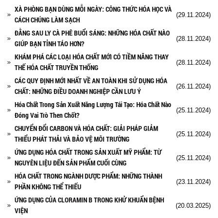
XÀ PHÒNG BẠN DÙNG MỖI NGÀY: CÔNG THỨC HÓA HỌC VÀ
(29.11.2024)
CÁCH CHÚNG LÀM SẠCH
ĐẰNG SAU LY CÀ PHÊ BUỔI SÁNG: NHỮNG HÓA CHẤT NÀO
(28.11.2024)
GIÚP BẠN TỈNH TÁO HƠN?
KHÁM PHÁ CÁC LOẠI HÓA CHẤT MỚI CÓ TIỀM NĂNG THAY
(28.11.2024)
THẾ HÓA CHẤT TRUYỀN THỐNG
CÁC QUY ĐỊNH MỚI NHẤT VỀ AN TOÀN KHI SỬ DỤNG HÓA
(26.11.2024)
CHẤT: NHỮNG ĐIỀU DOANH NGHIỆP CẦN LƯU Ý
Hóa Chất Trong Sản Xuất Năng Lượng Tái Tạo: Hóa Chất Nào
(25.11.2024)
Đóng Vai Trò Then Chốt?
CHUYỂN ĐỔI CARBON VÀ HÓA CHẤT: GIẢI PHÁP GIẢM
(25.11.2024)
THIỂU PHÁT THẢI VÀ BẢO VỆ MÔI TRƯỜNG
ỨNG DỤNG HÓA CHẤT TRONG SẢN XUẤT MỸ PHẨM: TỪ
(25.11.2024)
NGUYÊN LIỆU ĐẾN SẢN PHẨM CUỐI CÙNG
HÓA CHẤT TRONG NGÀNH DƯỢC PHẨM: NHỮNG THÀNH
(23.11.2024)
PHẦN KHÔNG THỂ THIẾU
ỨNG DỤNG CỦA CLORAMIN B TRONG KHỬ KHUẨN BỆNH
(20.03.2025)
VIỆN