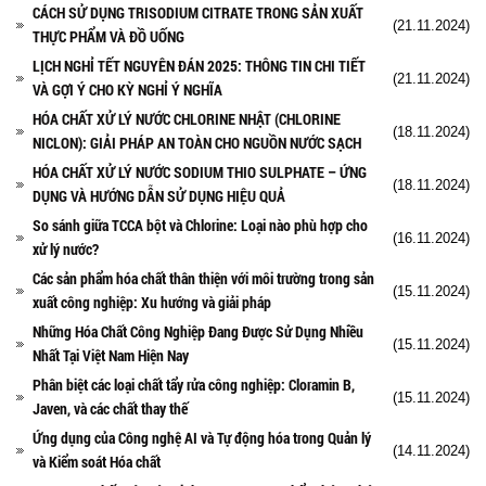
CÁCH SỬ DỤNG TRISODIUM CITRATE TRONG SẢN XUẤT
(21.11.2024)
THỰC PHẨM VÀ ĐỒ UỐNG
LỊCH NGHỈ TẾT NGUYÊN ĐÁN 2025: THÔNG TIN CHI TIẾT
(21.11.2024)
VÀ GỢI Ý CHO KỲ NGHỈ Ý NGHĨA
HÓA CHẤT XỬ LÝ NƯỚC CHLORINE NHẬT (CHLORINE
(18.11.2024)
NICLON): GIẢI PHÁP AN TOÀN CHO NGUỒN NƯỚC SẠCH
HÓA CHẤT XỬ LÝ NƯỚC SODIUM THIO SULPHATE – ỨNG
(18.11.2024)
DỤNG VÀ HƯỚNG DẪN SỬ DỤNG HIỆU QUẢ
So sánh giữa TCCA bột và Chlorine: Loại nào phù hợp cho
(16.11.2024)
xử lý nước?
Các sản phẩm hóa chất thân thiện với môi trường trong sản
(15.11.2024)
xuất công nghiệp: Xu hướng và giải pháp
Những Hóa Chất Công Nghiệp Đang Được Sử Dụng Nhiều
(15.11.2024)
Nhất Tại Việt Nam Hiện Nay
Phân biệt các loại chất tẩy rửa công nghiệp: Cloramin B,
(15.11.2024)
Javen, và các chất thay thế
Ứng dụng của Công nghệ AI và Tự động hóa trong Quản lý
(14.11.2024)
và Kiểm soát Hóa chất