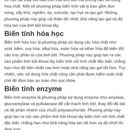
Hóa chất khác
hóa chất. Một số phương pháp biến tính vật lý bao gồm đun
Giới Thiệu
nóng, sấy khô, nghiền, ép, extrude, tạo hạt và tạo gel. Những
Đối tác
phương pháp này giúp cải thiện độ nhớt, khả năng tạo gel và độ
Quy trình sản xuất
hòa tan của tinh bột khoai tây.
Tin tức
Biến tính hóa học
VMC GROUP
Biến tính hóa học là phương pháp sử dụng các hóa chất như
Ngành Hóa Chất
acid, kiềm, oxy hóa, alkyl hóa, ester hóa và ether hóa để biến đổi
Tẩy Rửa Diệt Khuẩn
cấu trúc phân tử của tinh bột. Phương pháp này giúp tạo ra các
Ngành Thực Phẩm
sản phẩm tinh bột khoai tây biến tính với tính chất đặc biệt, chẳng
Ngành Nông Nghiệp
hạn như độ bền nhiệt cao hơn hoặc khả năng tạo gel tốt hơn. Tuy
Ngành Thủy Sản
nhiên, việc sử dụng hóa chất cũng cần phải được kiểm soát chặt
Ngành Môi Trường
chẽ để đảm bảo an toàn cho sức khỏe.
Ngành Nhựa
Ngành Xây Dựng
Biến tính enzyme
Ngành Cao Su
Biến tính enzyme là phương pháp sử dụng enzyme như amylase,
Ngành Xi Mạ
glucoamylase và pullulanase để cắt mạch tinh bột, thay đổi độ dài
Ngành Thủy Tinh
và độ phân nhánh của chuỗi polysaccharide. Phương pháp này
Ngành Dệt Nhuộm
giúp tạo ra các sản phẩm tinh bột khoai tây biến tính với tính chất
Ngành Sơn
đặc biệt, chẳng hạn như khả năng hòa tan tốt hơn và độ nhớt ổn
Ngành In Ấn Bao Bì
định hơn.