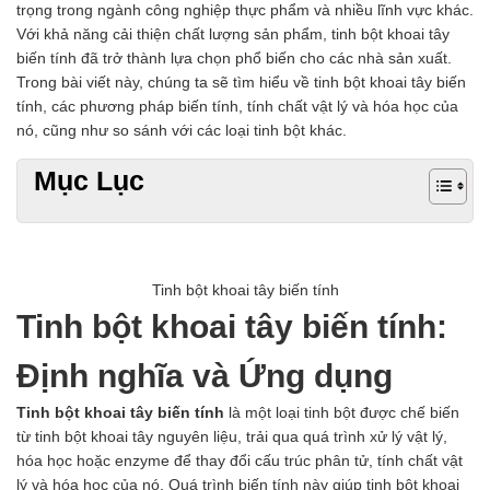
trọng trong ngành công nghiệp thực phẩm và nhiều lĩnh vực khác.
Chất phụ gia tạo cấu trúc
Với khả năng cải thiện chất lượng sản phẩm, tinh bột khoai tây
Chất phụ gia bảo quản
biến tính đã trở thành lựa chọn phổ biến cho các nhà sản xuất.
Chất phụ gia nem giò chả
Trong bài viết này, chúng ta sẽ tìm hiểu về tinh bột khoai tây biến
Chất phụ gia bún mì phở
tính, các phương pháp biến tính, tính chất vật lý và hóa học của
Chất phụ gia bánh kẹo kem
nó, cũng như so sánh với các loại tinh bột khác.
Chất phụ gia nước giải khát
Chất phụ gia xúc xích
Mục Lục
Chất phụ gia nước mắm
Chất phụ gia rau củ quả
Chất phụ gia thạch rau câu
Chất phụ gia đậu hũ
HÓA CHẤT TẨY RỬA
Tinh bột khoai tây biến tính
Tẩy rửa công nghiệp
Tinh bột khoai tây biến tính:
Tẩy rửa sinh hoạt
Tẩy rửa ô tô xe máy
Định nghĩa và Ứng dụng
Tẩy cáu cặn đường ống
Tẩy rửa khác
Tinh bột khoai tây biến tính
là một loại tinh bột được chế biến
HÓA CHẤT THỦY SẢN
từ tinh bột khoai tây nguyên liệu, trải qua quá trình xử lý vật lý,
Hóa chất xử lý nước
hóa học hoặc enzyme để thay đổi cấu trúc phân tử, tính chất vật
Men đường ruột
lý và hóa học của nó. Quá trình biến tính này giúp tinh bột khoai