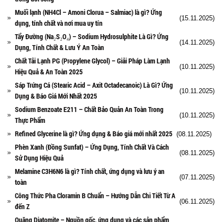
Muối lạnh (NH4Cl – Amoni Clorua – Salmiac) là gì? Ứng
(15.11.2025)
dụng, tính chất và nơi mua uy tín
Tẩy Đường (Na₂S₂O₄) – Sodium Hydrosulphite Là Gì? Ứng
(14.11.2025)
Dụng, Tính Chất & Lưu Ý An Toàn
Chất Tải Lạnh PG (Propylene Glycol) – Giải Pháp Làm Lạnh
(10.11.2025)
Hiệu Quả & An Toàn 2025
Sáp Trứng Cá (Stearic Acid – Axit Octadecanoic) Là Gì? Ứng
(10.11.2025)
Dụng & Báo Giá Mới Nhất 2025
Sodium Benzoate E211 – Chất Bảo Quản An Toàn Trong
(10.11.2025)
Thực Phẩm
Refined Glycerine là gì? Ứng dụng & Báo giá mới nhất 2025
(08.11.2025)
Phèn Xanh (Đồng Sunfat) – Ứng Dụng, Tính Chất Và Cách
(08.11.2025)
Sử Dụng Hiệu Quả
Melamine C3H6N6 là gì? Tính chất, ứng dụng và lưu ý an
(07.11.2025)
toàn
Công Thức Pha Cloramin B Chuẩn – Hướng Dẫn Chi Tiết Từ A
(06.11.2025)
đến Z
Quặng Diatomite – Nguồn gốc, ứng dụng và các sản phẩm