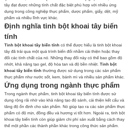
Men vi sinh EM gốc
tây đạt được những tính chất đặc biệt phù hợp với nhiều ứng
Bổ sung khoáng chất
dụng trong công nghiệp thực phẩm, dược phẩm, giấy, dệt, mỹ
Bổ gan và giải độc gan
phẩm và nhiều lĩnh vực khác.
Phòng và trị bệnh
Định nghĩa tinh bột khoai tây biến
Bổ sung dinh dưỡng tăng trọng
Hấp thụ khí độc Yucca
tính
HÓA CHẤT XỬ LÝ NƯỚC
Tinh bột khoai tây biến tính
có thể được hiểu là tinh bột khoai
Xử lý nước hồ bơi
tây đã trải qua một quá trình biến đổi nhằm cải thiện hoặc thay
Xử lý nước sinh hoạt
đổi các tính chất của nó. Những thay đổi này có thể bao gồm độ
Xử lý nước thải
nhớt, khả năng tạo gel, độ hòa tan và độ bền nhiệt.
Tinh bột
Xử lý nước giếng khoan
khoai tây biến tính
thường được sử dụng trong các sản phẩm
Xử lý nước khác
thực phẩm như nước sốt, kem, bánh mì và nhiều sản phẩm khác.
DUNG MÔI CÔNG NGHIỆP
Ứng dụng trong ngành thực phẩm
Pha sơn nước
Pha sơn epoxy
Trong ngành thực phẩm, tinh bột khoai tây biến tính được sử
Pha sơn dầu
dụng rộng rãi nhờ vào khả năng tạo độ sánh, cải thiện kết cấu và
Pha sơn tĩnh điện
tăng độ ổn định cho sản phẩm. Nó giúp tạo ra các sản phẩm thực
Dung môi khác
phẩm có độ mịn, đồng đều và hương vị tốt hơn. Ngoài ra, tinh bột
HƯƠNG LIỆU TINH DẦU
khoai tây biến tính còn giúp giảm chi phí sản xuất bằng cách thay
HÓA CHẤT CÔNG NGHIỆP
thế một phần các thành phần khác trong công thức sản phẩm.