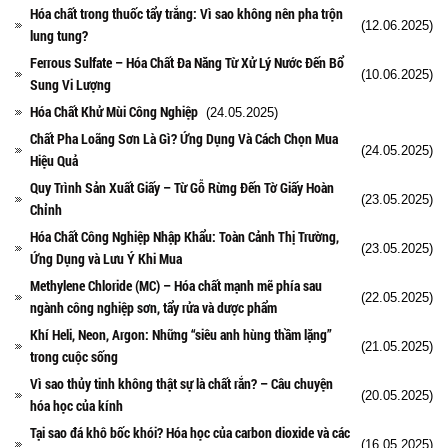
Hóa chất trong thuốc tẩy trắng: Vì sao không nên pha trộn
(12.06.2025)
lung tung?
Ferrous Sulfate – Hóa Chất Đa Năng Từ Xử Lý Nước Đến Bổ
(10.06.2025)
Sung Vi Lượng
Hóa Chất Khử Mùi Công Nghiệp
(24.05.2025)
Chất Pha Loãng Sơn Là Gì? Ứng Dụng Và Cách Chọn Mua
(24.05.2025)
Hiệu Quả
Quy Trình Sản Xuất Giấy – Từ Gỗ Rừng Đến Tờ Giấy Hoàn
(23.05.2025)
Chỉnh
Hóa Chất Công Nghiệp Nhập Khẩu: Toàn Cảnh Thị Trường,
(23.05.2025)
Ứng Dụng và Lưu Ý Khi Mua
Methylene Chloride (MC) – Hóa chất mạnh mẽ phía sau
(22.05.2025)
ngành công nghiệp sơn, tẩy rửa và dược phẩm
Khí Heli, Neon, Argon: Những “siêu anh hùng thầm lặng”
(21.05.2025)
trong cuộc sống
Vì sao thủy tinh không thật sự là chất rắn? – Câu chuyện
(20.05.2025)
hóa học của kính
Tại sao đá khô bốc khói? Hóa học của carbon dioxide và các
(16.05.2025)