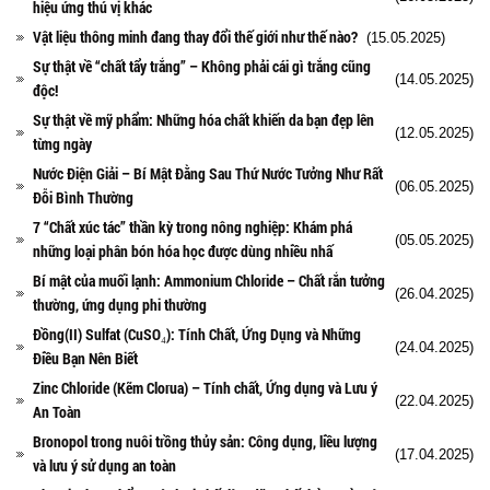
hiệu ứng thú vị khác
Vật liệu thông minh đang thay đổi thế giới như thế nào?
(15.05.2025)
Sự thật về “chất tẩy trắng” – Không phải cái gì trắng cũng
(14.05.2025)
độc!
Sự thật về mỹ phẩm: Những hóa chất khiến da bạn đẹp lên
(12.05.2025)
từng ngày
Nước Điện Giải – Bí Mật Đằng Sau Thứ Nước Tưởng Như Rất
(06.05.2025)
Đỗi Bình Thường
7 “Chất xúc tác” thần kỳ trong nông nghiệp: Khám phá
(05.05.2025)
những loại phân bón hóa học được dùng nhiều nhấ
Bí mật của muối lạnh: Ammonium Chloride – Chất rắn tưởng
(26.04.2025)
thường, ứng dụng phi thường
Đồng(II) Sulfat (CuSO₄): Tính Chất, Ứng Dụng và Những
(24.04.2025)
Điều Bạn Nên Biết
Zinc Chloride (Kẽm Clorua) – Tính chất, Ứng dụng và Lưu ý
(22.04.2025)
An Toàn
Bronopol trong nuôi trồng thủy sản: Công dụng, liều lượng
(17.04.2025)
và lưu ý sử dụng an toàn