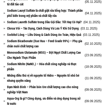
(05.11.2025)
từ đất tảo cát
Sodium Lauryl Sulfate là chất giặt rửa tổng hợp: Thành phần
(04.11.2025)
phổ biến trong mỹ phẩm và chất tẩy rửa
Sodium Laureth Sulfate trong Dầu Gội Đầu: Tốt Hay Có Hại?
(04.11.2025)
Clorua Vôi – Tác Dụng, Cách Dùng Và Lưu Ý Khi Sử Dụng
(03.11.2025)
Sorbitol Lỏng – Liều Dùng & Cách Dùng An Toàn, Hiệu Quả
(03.11.2025)
Sodium Bicarbonate (Xue Hua – Feed Grade 99%) – Phụ gia
(02.10.2025)
chăn nuôi chất lượng cao
Monosodium Glutamate (MSG) – Bột Ngọt Chất Lượng Cao
(23.09.2025)
Cho Ngành Thực Phẩm
Sodium Nitrite (NaNO₂) – Hóa chất công nghiệp và thực
(18.09.2025)
phẩm
Những điều thú vị về nguyên tố Hidro – Nguyên tố nhỏ bé
(11.09.2025)
nhưng quyền năng
Đạm Ninh Bình – Phân bón Ure chất lượng cao cho nông
(09.09.2025)
nghiệp Việt Nam
Aqua-Org là gì? Công dụng, ưu điểm và ứng dụng trong xử
(09.09.2025)
lý nước