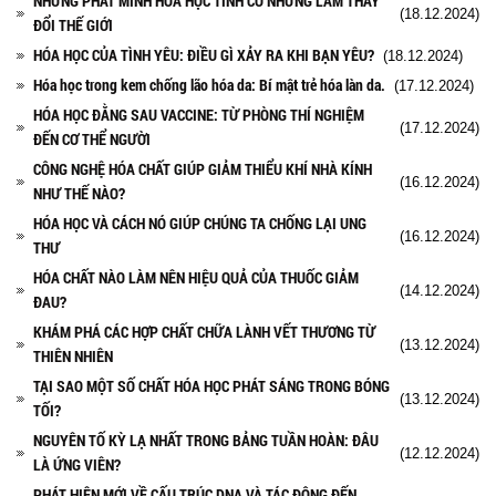
NHỮNG PHÁT MINH HÓA HỌC TÌNH CỜ NHƯNG LÀM THAY
(18.12.2024)
ĐỔI THẾ GIỚI
HÓA HỌC CỦA TÌNH YÊU: ĐIỀU GÌ XẢY RA KHI BẠN YÊU?
(18.12.2024)
Hóa học trong kem chống lão hóa da: Bí mật trẻ hóa làn da.
(17.12.2024)
HÓA HỌC ĐẰNG SAU VACCINE: TỪ PHÒNG THÍ NGHIỆM
(17.12.2024)
ĐẾN CƠ THỂ NGƯỜI
CÔNG NGHỆ HÓA CHẤT GIÚP GIẢM THIỂU KHÍ NHÀ KÍNH
(16.12.2024)
NHƯ THẾ NÀO?
HÓA HỌC VÀ CÁCH NÓ GIÚP CHÚNG TA CHỐNG LẠI UNG
(16.12.2024)
THƯ
HÓA CHẤT NÀO LÀM NÊN HIỆU QUẢ CỦA THUỐC GIẢM
(14.12.2024)
ĐAU?
KHÁM PHÁ CÁC HỢP CHẤT CHỮA LÀNH VẾT THƯƠNG TỪ
(13.12.2024)
THIÊN NHIÊN
TẠI SAO MỘT SỐ CHẤT HÓA HỌC PHÁT SÁNG TRONG BÓNG
(13.12.2024)
TỐI?
NGUYÊN TỐ KỲ LẠ NHẤT TRONG BẢNG TUẦN HOÀN: ĐÂU
(12.12.2024)
LÀ ỨNG VIÊN?
PHÁT HIỆN MỚI VỀ CẤU TRÚC DNA VÀ TÁC ĐỘNG ĐẾN