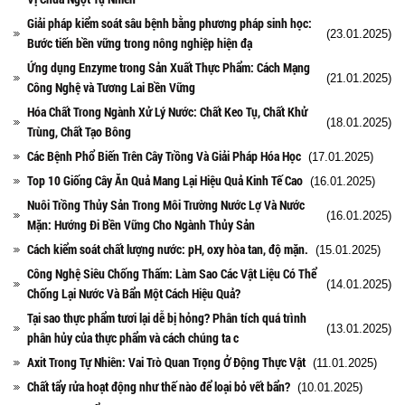
Giải pháp kiểm soát sâu bệnh bằng phương pháp sinh học:
(23.01.2025)
Bước tiến bền vững trong nông nghiệp hiện đạ
Ứng dụng Enzyme trong Sản Xuất Thực Phẩm: Cách Mạng
(21.01.2025)
Công Nghệ và Tương Lai Bền Vững
Hóa Chất Trong Ngành Xử Lý Nước: Chất Keo Tụ, Chất Khử
(18.01.2025)
Trùng, Chất Tạo Bông
Các Bệnh Phổ Biến Trên Cây Trồng Và Giải Pháp Hóa Học
(17.01.2025)
Top 10 Giống Cây Ăn Quả Mang Lại Hiệu Quả Kinh Tế Cao
(16.01.2025)
Nuôi Trồng Thủy Sản Trong Môi Trường Nước Lợ Và Nước
(16.01.2025)
Mặn: Hướng Đi Bền Vững Cho Ngành Thủy Sản
Cách kiểm soát chất lượng nước: pH, oxy hòa tan, độ mặn.
(15.01.2025)
Công Nghệ Siêu Chống Thấm: Làm Sao Các Vật Liệu Có Thể
(14.01.2025)
Chống Lại Nước Và Bẩn Một Cách Hiệu Quả?
Tại sao thực phẩm tươi lại dễ bị hỏng? Phân tích quá trình
(13.01.2025)
phân hủy của thực phẩm và cách chúng ta c
Axit Trong Tự Nhiên: Vai Trò Quan Trọng Ở Động Thực Vật
(11.01.2025)
Chất tẩy rửa hoạt động như thế nào để loại bỏ vết bẩn?
(10.01.2025)