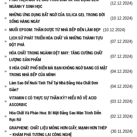
(12.12.2024)
NGÀNH Y SINH HỌC
NHỮNG ỨNG DỤNG BẤT NGỜ CỦA SILICA GEL TRONG ĐỜI
(10.12.2024)
SỐNG HÀNG NGÀY
MUỐI EPSOM: THẦN DƯỢC TỪ NHÀ BẾP ĐẾN LÀM ĐẸP
(10.12.2024)
LỊCH SỬ PHÁT TRIỂN HÓA CHẤT VÀ NHỮNG THÀNH TỰU
(07.12.2024)
ĐỘT PHÁ
HÓA CHẤT TRONG NGÀNH DỆT MAY: TĂNG CƯỜNG CHẤT
(07.12.2024)
LƯỢNG SẢN PHẨM
5 HÓA CHẤT PHỔ BIẾN MÀ BẠN KHÔNG NGỜ ĐANG CÓ MẶT
(04.12.2024)
TRONG NHÀ BẾP CỦA MÌNH
Làm Sao Để Nuôi Tinh Thể Tại Nhà Bằng Hóa Chất Đơn
(04.12.2024)
Giản?
VITAMIN C CÓ THỰC SỰ THẦN KỲ? HIỂU RÕ VỀ ACID
(03.12.2024)
ASCORBIC
Hóa Chất Và Pháo Hoa: Bí Mật Đằng Sau Màn Trình Diễn
(02.12.2024)
Rực Rỡ
GRAPHENE: CHẤT LIỆU MỎNG HƠN GIẤY, MẠNH HƠN THÉP
(30.11.2024)
– KHÁM PHÁ TƯƠNG LAI CÔNG NGHỆ