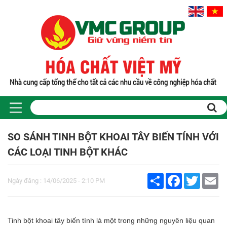
Trang chủ
Sản phẩm
SO SÁNH TINH BỘT KHOAI TÂY BIẾN TÍNH VỚI
PHỤ GIA THỰC PHẨM
CÁC LOẠI TINH BỘT KHÁC
Tinh bột biến tính
Màu thực phẩm
Share
Facebook
Twitter
Em
Hương liệu thực phẩm
Ngày đăng : 14/06/2025 - 2:10 PM
Chất phụ gia điều vị tạo ngọt
Chất phụ gia oxy hóa giữ màu
Chất phụ gia nhũ hóa làm dày
Tinh bột khoai tây biến tính là một trong những nguyên liệu quan
Chất phụ gia chống đông vón