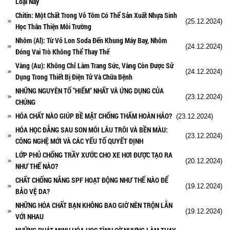
Loại Này
Chitin: Một Chất Trong Vỏ Tôm Có Thể Sản Xuất Nhựa Sinh
(25.12.2024)
Học Thân Thiện Môi Trường
Nhôm (Al): Từ Vỏ Lon Soda Đến Khung Máy Bay, Nhôm
(24.12.2024)
Đóng Vai Trò Không Thể Thay Thế
Vàng (Au): Không Chỉ Làm Trang Sức, Vàng Còn Được Sử
(24.12.2024)
Dụng Trong Thiết Bị Điện Tử Và Chữa Bệnh
NHỮNG NGUYÊN TỐ "HIẾM" NHẤT VÀ ỨNG DỤNG CỦA
(23.12.2024)
CHÚNG
HÓA CHẤT NÀO GIÚP BỀ MẶT CHỐNG THẤM HOÀN HẢO?
(23.12.2024)
HÓA HỌC ĐẰNG SAU SON MÔI LÂU TRÔI VÀ BỀN MÀU:
(23.12.2024)
CÔNG NGHỆ MỚI VÀ CÁC YẾU TỐ QUYẾT ĐỊNH
LỚP PHỦ CHỐNG TRẦY XƯỚC CHO XE HƠI ĐƯỢC TẠO RA
(20.12.2024)
NHƯ THẾ NÀO?
CHẤT CHỐNG NẮNG SPF HOẠT ĐỘNG NHƯ THẾ NÀO ĐỂ
(19.12.2024)
BẢO VỆ DA?
NHỮNG HÓA CHẤT BẠN KHÔNG BAO GIỜ NÊN TRỘN LẪN
(19.12.2024)
VỚI NHAU