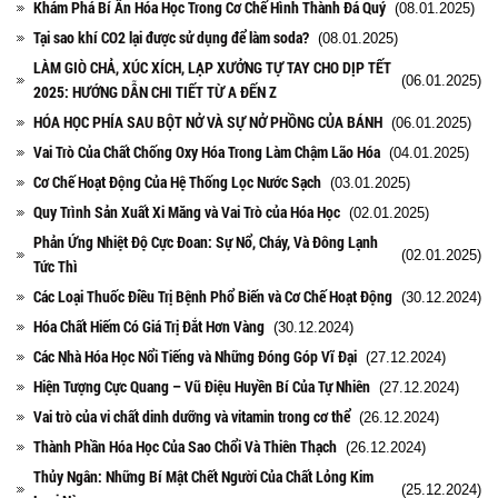
Khám Phá Bí Ẩn Hóa Học Trong Cơ Chế Hình Thành Đá Quý
(08.01.2025)
Tại sao khí CO2 lại được sử dụng để làm soda?
(08.01.2025)
LÀM GIÒ CHẢ, XÚC XÍCH, LẠP XƯỞNG TỰ TAY CHO DỊP TẾT
(06.01.2025)
2025: HƯỚNG DẪN CHI TIẾT TỪ A ĐẾN Z
HÓA HỌC PHÍA SAU BỘT NỞ VÀ SỰ NỞ PHỒNG CỦA BÁNH
(06.01.2025)
Vai Trò Của Chất Chống Oxy Hóa Trong Làm Chậm Lão Hóa
(04.01.2025)
Cơ Chế Hoạt Động Của Hệ Thống Lọc Nước Sạch
(03.01.2025)
Quy Trình Sản Xuất Xi Măng và Vai Trò của Hóa Học
(02.01.2025)
Phản Ứng Nhiệt Độ Cực Đoan: Sự Nổ, Cháy, Và Đông Lạnh
(02.01.2025)
Tức Thì
Các Loại Thuốc Điều Trị Bệnh Phổ Biến và Cơ Chế Hoạt Động
(30.12.2024)
Hóa Chất Hiếm Có Giá Trị Đắt Hơn Vàng
(30.12.2024)
Các Nhà Hóa Học Nổi Tiếng và Những Đóng Góp Vĩ Đại
(27.12.2024)
Hiện Tượng Cực Quang – Vũ Điệu Huyền Bí Của Tự Nhiên
(27.12.2024)
Vai trò của vi chất dinh dưỡng và vitamin trong cơ thể
(26.12.2024)
Thành Phần Hóa Học Của Sao Chổi Và Thiên Thạch
(26.12.2024)
Thủy Ngân: Những Bí Mật Chết Người Của Chất Lỏng Kim
(25.12.2024)