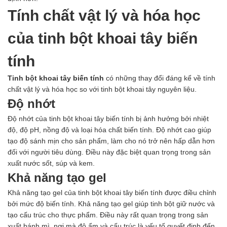
Ngành Gốm Sứ
Tính chất vật lý và hóa học
Ngành Gỗ
Ngành Mỹ Phẩm
của tinh bột khoai tây biến
Ngành Hóa Dầu
Ngành Giấy
tính
Liên hệ
Tuyển dụng
Tinh bột khoai tây biến tính
có những thay đổi đáng kể về tính
chất vật lý và hóa học so với tinh bột khoai tây nguyên liệu.
Độ nhớt
Độ nhớt của tinh bột khoai tây biến tính bị ảnh hưởng bởi nhiệt
độ, độ pH, nồng độ và loại hóa chất biến tính. Độ nhớt cao giúp
tạo độ sánh mịn cho sản phẩm, làm cho nó trở nên hấp dẫn hơn
đối với người tiêu dùng. Điều này đặc biệt quan trọng trong sản
xuất nước sốt, súp và kem.
Khả năng tạo gel
Khả năng tạo gel của tinh bột khoai tây biến tính được điều chỉnh
bởi mức độ biến tính. Khả năng tạo gel giúp tinh bột giữ nước và
tạo cấu trúc cho thực phẩm. Điều này rất quan trọng trong sản
xuất bánh mì, nơi mà độ ẩm và cấu trúc là yếu tố quyết định đến