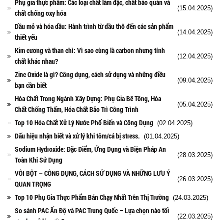
Phụ gia thực phẩm: Các loại chất làm đặc, chất bảo quản và
(15.04.2025)
chất chống oxy hóa
Dầu mỏ và hóa dầu: Hành trình từ dầu thô đến các sản phẩm
(14.04.2025)
thiết yếu
Kim cương và than chì: Vì sao cùng là carbon nhưng tính
(12.04.2025)
chất khác nhau?
Zinc Oxide là gì? Công dụng, cách sử dụng và những điều
(09.04.2025)
bạn cần biết
Hóa Chất Trong Ngành Xây Dựng: Phụ Gia Bê Tông, Hóa
(05.04.2025)
Chất Chống Thấm, Hóa Chất Bảo Trì Công Trình
Top 10 Hóa Chất Xử Lý Nước Phổ Biến và Công Dụng
(02.04.2025)
Dấu hiệu nhận biết và xử lý khi tôm/cá bị stress.
(01.04.2025)
Sodium Hydroxide: Đặc Điểm, Ứng Dụng và Biện Pháp An
(28.03.2025)
Toàn Khi Sử Dụng
VÔI BỘT – CÔNG DỤNG, CÁCH SỬ DỤNG VÀ NHỮNG LƯU Ý
(26.03.2025)
QUAN TRỌNG
Top 10 Phụ Gia Thực Phẩm Bán Chạy Nhất Trên Thị Trường
(24.03.2025)
So sánh PAC Ấn Độ và PAC Trung Quốc – Lựa chọn nào tối
(22.03.2025)