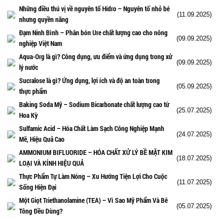
Những điều thú vị về nguyên tố Hidro – Nguyên tố nhỏ bé
(11.09.2025)
nhưng quyền năng
Đạm Ninh Bình – Phân bón Ure chất lượng cao cho nông
(09.09.2025)
nghiệp Việt Nam
Aqua-Org là gì? Công dụng, ưu điểm và ứng dụng trong xử
(09.09.2025)
lý nước
Sucralose là gì? Ứng dụng, lợi ích và độ an toàn trong
(05.09.2025)
thực phẩm
Baking Soda Mỹ – Sodium Bicarbonate chất lượng cao từ
(25.07.2025)
Hoa Kỳ
Sulfamic Acid – Hóa Chất Làm Sạch Công Nghiệp Mạnh
(24.07.2025)
Mẽ, Hiệu Quả Cao
AMMONIUM BIFLUORIDE – HÓA CHẤT XỬ LÝ BỀ MẶT KIM
(18.07.2025)
LOẠI VÀ KÍNH HIỆU QUẢ
Thực Phẩm Tự Làm Nóng – Xu Hướng Tiện Lợi Cho Cuộc
(11.07.2025)
Sống Hiện Đại
Một Giọt Triethanolamine (TEA) – Vì Sao Mỹ Phẩm Và Bê
(05.07.2025)
Tông Đều Dùng?