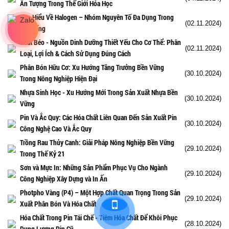
Ấn Tượng Trong Thế Giới Hóa Học
Tìm Hiểu Về Halogen – Nhóm Nguyên Tố Đa Dụng Trong
(02.11.2024)
Đời Sống
Chất Béo - Nguồn Dinh Dưỡng Thiết Yếu Cho Cơ Thể: Phân
(02.11.2024)
Loại, Lợi Ích & Cách Sử Dụng Đúng Cách
Phân Bón Hữu Cơ: Xu Hướng Tăng Trưởng Bền Vững
(30.10.2024)
Trong Nông Nghiệp Hiện Đại
Nhựa Sinh Học - Xu Hướng Mới Trong Sản Xuất Nhựa Bền
(30.10.2024)
Vững
Pin Và Ắc Quy: Các Hóa Chất Liên Quan Đến Sản Xuất Pin
(30.10.2024)
Công Nghệ Cao Và Ắc Quy
Trồng Rau Thủy Canh: Giải Pháp Nông Nghiệp Bền Vững
(29.10.2024)
Trong Thế Kỷ 21
Sơn và Mực In: Những Sản Phẩm Phục Vụ Cho Ngành
(29.10.2024)
Công Nghiệp Xây Dựng và In Ấn
Photpho Vàng (P4) – Một Hợp Chất Quan Trọng Trong Sản
(29.10.2024)
Xuất Phân Bón Và Hóa Chất
Hóa Chất Trong Pin Tái Chế - Tiêm Hóa Chất Để Khôi Phục
(28.10.2024)
Dung Lượng Pin Cũ