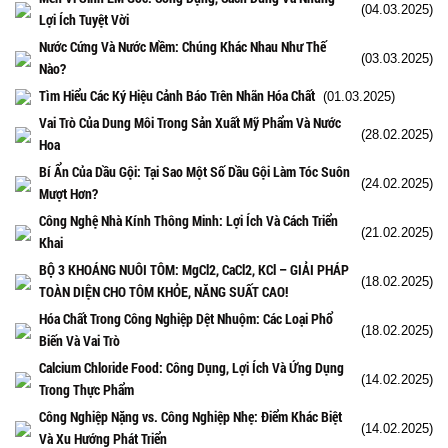
(04.03.2025)
Lợi Ích Tuyệt Vời
Nước Cứng Và Nước Mềm: Chúng Khác Nhau Như Thế
(03.03.2025)
Nào?
Tìm Hiểu Các Ký Hiệu Cảnh Báo Trên Nhãn Hóa Chất
(01.03.2025)
Vai Trò Của Dung Môi Trong Sản Xuất Mỹ Phẩm Và Nước
(28.02.2025)
Hoa
Bí Ẩn Của Dầu Gội: Tại Sao Một Số Dầu Gội Làm Tóc Suôn
(24.02.2025)
Mượt Hơn?
Công Nghệ Nhà Kính Thông Minh: Lợi Ích Và Cách Triển
(21.02.2025)
Khai
BỘ 3 KHOÁNG NUÔI TÔM: MgCl2, CaCl2, KCl – GIẢI PHÁP
(18.02.2025)
TOÀN DIỆN CHO TÔM KHỎE, NĂNG SUẤT CAO!
Hóa Chất Trong Công Nghiệp Dệt Nhuộm: Các Loại Phổ
(18.02.2025)
Biến Và Vai Trò
Calcium Chloride Food: Công Dụng, Lợi Ích Và Ứng Dụng
(14.02.2025)
Trong Thực Phẩm
Công Nghiệp Nặng vs. Công Nghiệp Nhẹ: Điểm Khác Biệt
(14.02.2025)
Và Xu Hướng Phát Triển