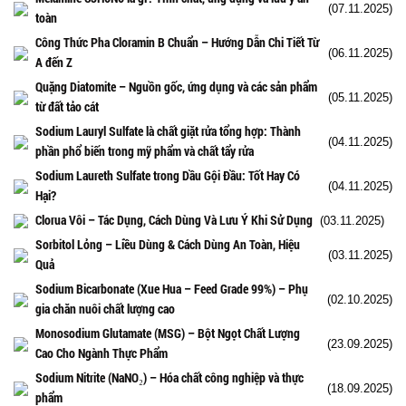
(07.11.2025)
toàn
Công Thức Pha Cloramin B Chuẩn – Hướng Dẫn Chi Tiết Từ
(06.11.2025)
A đến Z
Quặng Diatomite – Nguồn gốc, ứng dụng và các sản phẩm
(05.11.2025)
từ đất tảo cát
Sodium Lauryl Sulfate là chất giặt rửa tổng hợp: Thành
(04.11.2025)
phần phổ biến trong mỹ phẩm và chất tẩy rửa
Sodium Laureth Sulfate trong Dầu Gội Đầu: Tốt Hay Có
(04.11.2025)
Hại?
Clorua Vôi – Tác Dụng, Cách Dùng Và Lưu Ý Khi Sử Dụng
(03.11.2025)
Sorbitol Lỏng – Liều Dùng & Cách Dùng An Toàn, Hiệu
(03.11.2025)
Quả
Sodium Bicarbonate (Xue Hua – Feed Grade 99%) – Phụ
(02.10.2025)
gia chăn nuôi chất lượng cao
Monosodium Glutamate (MSG) – Bột Ngọt Chất Lượng
(23.09.2025)
Cao Cho Ngành Thực Phẩm
Sodium Nitrite (NaNO₂) – Hóa chất công nghiệp và thực
(18.09.2025)
phẩm