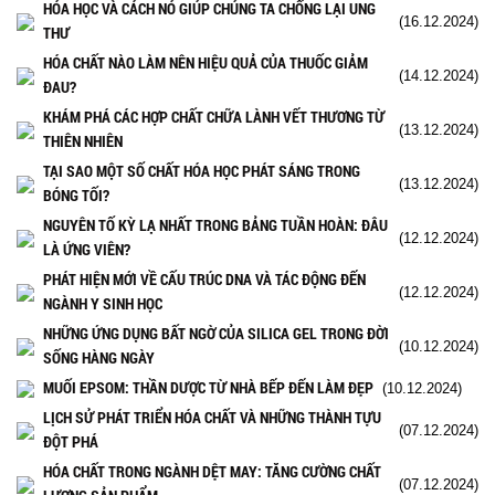
HÓA HỌC VÀ CÁCH NÓ GIÚP CHÚNG TA CHỐNG LẠI UNG
(16.12.2024)
THƯ
HÓA CHẤT NÀO LÀM NÊN HIỆU QUẢ CỦA THUỐC GIẢM
(14.12.2024)
ĐAU?
KHÁM PHÁ CÁC HỢP CHẤT CHỮA LÀNH VẾT THƯƠNG TỪ
(13.12.2024)
THIÊN NHIÊN
TẠI SAO MỘT SỐ CHẤT HÓA HỌC PHÁT SÁNG TRONG
(13.12.2024)
BÓNG TỐI?
NGUYÊN TỐ KỲ LẠ NHẤT TRONG BẢNG TUẦN HOÀN: ĐÂU
(12.12.2024)
LÀ ỨNG VIÊN?
PHÁT HIỆN MỚI VỀ CẤU TRÚC DNA VÀ TÁC ĐỘNG ĐẾN
(12.12.2024)
NGÀNH Y SINH HỌC
NHỮNG ỨNG DỤNG BẤT NGỜ CỦA SILICA GEL TRONG ĐỜI
(10.12.2024)
SỐNG HÀNG NGÀY
MUỐI EPSOM: THẦN DƯỢC TỪ NHÀ BẾP ĐẾN LÀM ĐẸP
(10.12.2024)
LỊCH SỬ PHÁT TRIỂN HÓA CHẤT VÀ NHỮNG THÀNH TỰU
(07.12.2024)
ĐỘT PHÁ
HÓA CHẤT TRONG NGÀNH DỆT MAY: TĂNG CƯỜNG CHẤT
(07.12.2024)