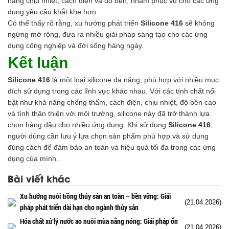
năng chịu nhiệt, cách điện và độ bền, nhằm phục vụ cho các ứng
dụng yêu cầu khắt khe hơn.
Có thể thấy rõ rằng, xu hướng phát triển
Silicone 416
sẽ không
ngừng mở rộng, đưa ra nhiều giải pháp sáng tạo cho các ứng
dụng công nghiệp và đời sống hàng ngày.
Kết luận
Silicone 416
là một loại silicone đa năng, phù hợp với nhiều mục
đích sử dụng trong các lĩnh vực khác nhau. Với các tính chất nổi
bật như khả năng chống thấm, cách điện, chịu nhiệt, độ bền cao
và tính thân thiện với môi trường, silicone này đã trở thành lựa
chọn hàng đầu cho nhiều ứng dụng. Khi sử dụng
Silicone 416
,
người dùng cần lưu ý lựa chọn sản phẩm phù hợp và sử dụng
đúng cách để đảm bảo an toàn và hiệu quả tối đa trong các ứng
dụng của mình.
Bài viết khác
Xu hướng nuôi trồng thủy sản an toàn – bền vững: Giải
(21.04.2026)
pháp phát triển dài hạn cho ngành thủy sản
Hóa chất xử lý nước ao nuôi mùa nắng nóng: Giải pháp ổn
(21.04.2026)