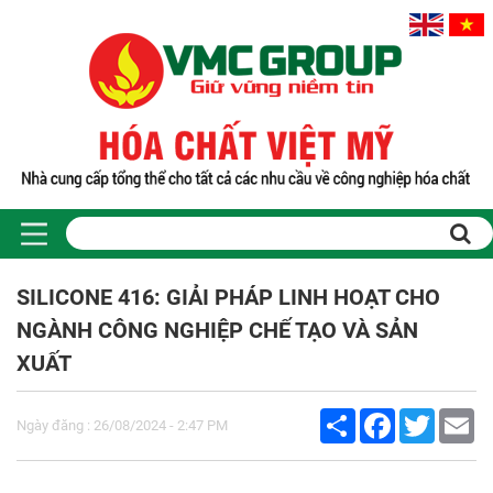
SILICONE 416: GIẢI PHÁP LINH HOẠT CHO
NGÀNH CÔNG NGHIỆP CHẾ TẠO VÀ SẢN
XUẤT
Share
Facebook
Twitter
Em
Ngày đăng : 26/08/2024 - 2:47 PM