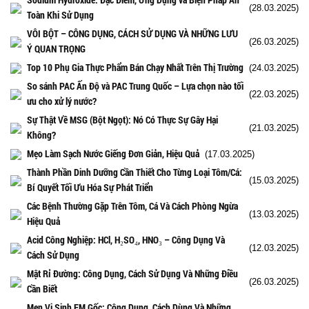
(28.03.2025)
Toàn Khi Sử Dụng
VÔI BỘT – CÔNG DỤNG, CÁCH SỬ DỤNG VÀ NHỮNG LƯU
(26.03.2025)
Ý QUAN TRỌNG
Top 10 Phụ Gia Thực Phẩm Bán Chạy Nhất Trên Thị Trường
(24.03.2025)
So sánh PAC Ấn Độ và PAC Trung Quốc – Lựa chọn nào tối
(22.03.2025)
ưu cho xử lý nước?
Sự Thật Về MSG (Bột Ngọt): Nó Có Thực Sự Gây Hại
(21.03.2025)
Không?
Mẹo Làm Sạch Nước Giếng Đơn Giản, Hiệu Quả
(17.03.2025)
Thành Phần Dinh Dưỡng Cần Thiết Cho Từng Loại Tôm/Cá:
(15.03.2025)
Bí Quyết Tối Ưu Hóa Sự Phát Triển
Các Bệnh Thường Gặp Trên Tôm, Cá Và Cách Phòng Ngừa
(13.03.2025)
Hiệu Quả
Acid Công Nghiệp: HCl, H₂SO₄, HNO₃ – Công Dụng Và
(12.03.2025)
Cách Sử Dụng
Mật Rỉ Đường: Công Dụng, Cách Sử Dụng Và Những Điều
(26.03.2025)
Cần Biết
Men Vi Sinh EM Gốc: Công Dụng, Cách Dùng Và Những