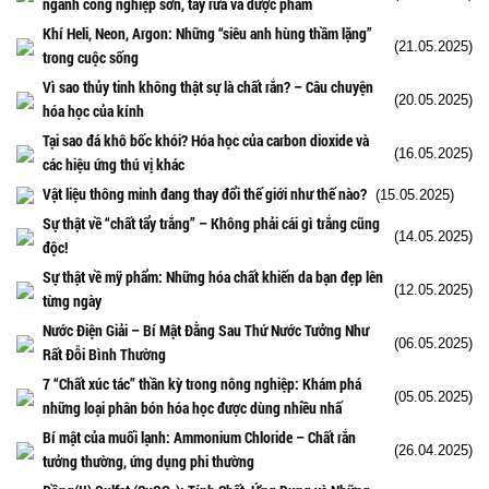
ngành công nghiệp sơn, tẩy rửa và dược phẩm
Khí Heli, Neon, Argon: Những “siêu anh hùng thầm lặng”
(21.05.2025)
trong cuộc sống
Vì sao thủy tinh không thật sự là chất rắn? – Câu chuyện
(20.05.2025)
hóa học của kính
Tại sao đá khô bốc khói? Hóa học của carbon dioxide và
(16.05.2025)
các hiệu ứng thú vị khác
Vật liệu thông minh đang thay đổi thế giới như thế nào?
(15.05.2025)
Sự thật về “chất tẩy trắng” – Không phải cái gì trắng cũng
(14.05.2025)
độc!
Sự thật về mỹ phẩm: Những hóa chất khiến da bạn đẹp lên
(12.05.2025)
từng ngày
Nước Điện Giải – Bí Mật Đằng Sau Thứ Nước Tưởng Như
(06.05.2025)
Rất Đỗi Bình Thường
7 “Chất xúc tác” thần kỳ trong nông nghiệp: Khám phá
(05.05.2025)
những loại phân bón hóa học được dùng nhiều nhấ
Bí mật của muối lạnh: Ammonium Chloride – Chất rắn
(26.04.2025)
tưởng thường, ứng dụng phi thường