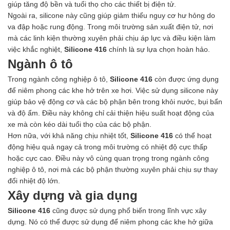
giúp tăng độ bền và tuổi thọ cho các thiết bị điện tử.
Ngoài ra, silicone này cũng giúp giảm thiểu nguy cơ hư hỏng do
va đập hoặc rung động. Trong môi trường sản xuất điện tử, nơi
mà các linh kiện thường xuyên phải chịu áp lực và điều kiện làm
việc khắc nghiệt,
Silicone 416
chính là sự lựa chọn hoàn hảo.
Ngành ô tô
Trong ngành công nghiệp ô tô,
Silicone 416
còn được ứng dụng
để niêm phong các khe hở trên xe hơi. Việc sử dụng silicone này
giúp bảo vệ động cơ và các bộ phận bên trong khỏi nước, bụi bẩn
và độ ẩm. Điều này không chỉ cải thiện hiệu suất hoạt động của
xe mà còn kéo dài tuổi thọ của các bộ phận.
Hơn nữa, với khả năng chịu nhiệt tốt,
Silicone 416
có thể hoạt
động hiệu quả ngay cả trong môi trường có nhiệt độ cực thấp
hoặc cực cao. Điều này vô cùng quan trọng trong ngành công
nghiệp ô tô, nơi mà các bộ phận thường xuyên phải chịu sự thay
đổi nhiệt độ lớn.
Xây dựng và gia dụng
Silicone 416
cũng được sử dụng phổ biến trong lĩnh vực xây
dựng. Nó có thể được sử dụng để niêm phong các khe hở giữa