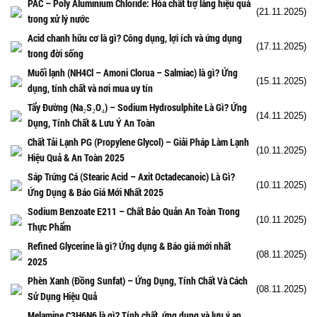
PAC – Poly Aluminium Chloride: Hóa chất trợ lắng hiệu quả
(21.11.2025)
trong xử lý nước
Acid chanh hữu cơ là gì? Công dụng, lợi ích và ứng dụng
(17.11.2025)
trong đời sống
Muối lạnh (NH4Cl – Amoni Clorua – Salmiac) là gì? Ứng
(15.11.2025)
dụng, tính chất và nơi mua uy tín
Tẩy Đường (Na₂S₂O₄) – Sodium Hydrosulphite Là Gì? Ứng
(14.11.2025)
Dụng, Tính Chất & Lưu Ý An Toàn
Chất Tải Lạnh PG (Propylene Glycol) – Giải Pháp Làm Lạnh
(10.11.2025)
Hiệu Quả & An Toàn 2025
Sáp Trứng Cá (Stearic Acid – Axit Octadecanoic) Là Gì?
(10.11.2025)
Ứng Dụng & Báo Giá Mới Nhất 2025
Sodium Benzoate E211 – Chất Bảo Quản An Toàn Trong
(10.11.2025)
Thực Phẩm
Refined Glycerine là gì? Ứng dụng & Báo giá mới nhất
(08.11.2025)
2025
Phèn Xanh (Đồng Sunfat) – Ứng Dụng, Tính Chất Và Cách
(08.11.2025)
Sử Dụng Hiệu Quả
Melamine C3H6N6 là gì? Tính chất, ứng dụng và lưu ý an