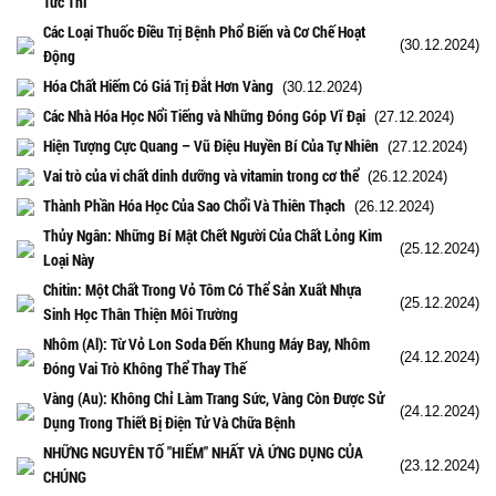
Tức Thì
Các Loại Thuốc Điều Trị Bệnh Phổ Biến và Cơ Chế Hoạt
(30.12.2024)
Động
Hóa Chất Hiếm Có Giá Trị Đắt Hơn Vàng
(30.12.2024)
Các Nhà Hóa Học Nổi Tiếng và Những Đóng Góp Vĩ Đại
(27.12.2024)
Hiện Tượng Cực Quang – Vũ Điệu Huyền Bí Của Tự Nhiên
(27.12.2024)
Vai trò của vi chất dinh dưỡng và vitamin trong cơ thể
(26.12.2024)
Thành Phần Hóa Học Của Sao Chổi Và Thiên Thạch
(26.12.2024)
Thủy Ngân: Những Bí Mật Chết Người Của Chất Lỏng Kim
(25.12.2024)
Loại Này
Chitin: Một Chất Trong Vỏ Tôm Có Thể Sản Xuất Nhựa
(25.12.2024)
Sinh Học Thân Thiện Môi Trường
Nhôm (Al): Từ Vỏ Lon Soda Đến Khung Máy Bay, Nhôm
(24.12.2024)
Đóng Vai Trò Không Thể Thay Thế
Vàng (Au): Không Chỉ Làm Trang Sức, Vàng Còn Được Sử
(24.12.2024)
Dụng Trong Thiết Bị Điện Tử Và Chữa Bệnh
NHỮNG NGUYÊN TỐ "HIẾM" NHẤT VÀ ỨNG DỤNG CỦA
(23.12.2024)
CHÚNG