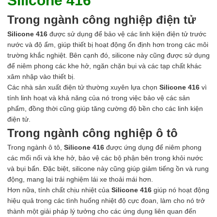
Silicone 416
Trong ngành công nghiệp điện tử
Silicone 416
được sử dụng để bảo vệ các linh kiện điện tử trước
nước và độ ẩm, giúp thiết bị hoạt động ổn định hơn trong các môi
trường khắc nghiệt. Bên cạnh đó, silicone này cũng được sử dụng
để niêm phong các khe hở, ngăn chặn bụi và các tạp chất khác
xâm nhập vào thiết bị.
Các nhà sản xuất điện tử thường xuyên lựa chọn
Silicone 416
vì
tính linh hoạt và khả năng của nó trong việc bảo vệ các sản
phẩm, đồng thời cũng giúp tăng cường độ bền cho các linh kiện
điện tử.
Trong ngành công nghiệp ô tô
Trong ngành ô tô,
Silicone 416
được ứng dụng để niêm phong
các mối nối và khe hở, bảo vệ các bộ phận bên trong khỏi nước
và bụi bẩn. Đặc biệt, silicone này cũng giúp giảm tiếng ồn và rung
động, mang lại trải nghiệm lái xe thoải mái hơn.
Hơn nữa, tính chất chịu nhiệt của
Silicone 416
giúp nó hoạt động
hiệu quả trong các tình huống nhiệt độ cực đoan, làm cho nó trở
thành một giải pháp lý tưởng cho các ứng dụng liên quan đến