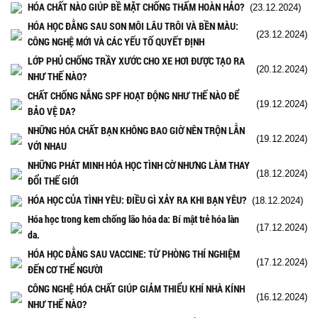
HÓA CHẤT NÀO GIÚP BỀ MẶT CHỐNG THẤM HOÀN HẢO?
(23.12.2024)
HÓA HỌC ĐẰNG SAU SON MÔI LÂU TRÔI VÀ BỀN MÀU:
(23.12.2024)
CÔNG NGHỆ MỚI VÀ CÁC YẾU TỐ QUYẾT ĐỊNH
LỚP PHỦ CHỐNG TRẦY XƯỚC CHO XE HƠI ĐƯỢC TẠO RA
(20.12.2024)
NHƯ THẾ NÀO?
CHẤT CHỐNG NẮNG SPF HOẠT ĐỘNG NHƯ THẾ NÀO ĐỂ
(19.12.2024)
BẢO VỆ DA?
NHỮNG HÓA CHẤT BẠN KHÔNG BAO GIỜ NÊN TRỘN LẪN
(19.12.2024)
VỚI NHAU
NHỮNG PHÁT MINH HÓA HỌC TÌNH CỜ NHƯNG LÀM THAY
(18.12.2024)
ĐỔI THẾ GIỚI
HÓA HỌC CỦA TÌNH YÊU: ĐIỀU GÌ XẢY RA KHI BẠN YÊU?
(18.12.2024)
Hóa học trong kem chống lão hóa da: Bí mật trẻ hóa làn
(17.12.2024)
da.
HÓA HỌC ĐẰNG SAU VACCINE: TỪ PHÒNG THÍ NGHIỆM
(17.12.2024)
ĐẾN CƠ THỂ NGƯỜI
CÔNG NGHỆ HÓA CHẤT GIÚP GIẢM THIỂU KHÍ NHÀ KÍNH
(16.12.2024)
NHƯ THẾ NÀO?