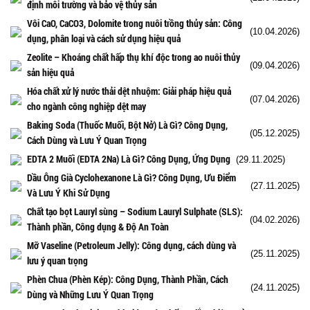
định môi trường và bảo vệ thủy sản
Vôi CaO, CaCO3, Dolomite trong nuôi trồng thủy sản: Công
(10.04.2026)
dụng, phân loại và cách sử dụng hiệu quả
Zeolite – Khoáng chất hấp thụ khí độc trong ao nuôi thủy
(09.04.2026)
sản hiệu quả
Hóa chất xử lý nước thải dệt nhuộm: Giải pháp hiệu quả
(07.04.2026)
cho ngành công nghiệp dệt may
Baking Soda (Thuốc Muối, Bột Nở) Là Gì? Công Dụng,
(05.12.2025)
Cách Dùng và Lưu Ý Quan Trọng
EDTA 2 Muối (EDTA 2Na) Là Gì? Công Dụng, Ứng Dụng
(29.11.2025)
Dầu Ông Già Cyclohexanone Là Gì? Công Dụng, Ưu Điểm
(27.11.2025)
Và Lưu Ý Khi Sử Dụng
Chất tạo bọt Lauryl sùng – Sodium Lauryl Sulphate (SLS):
(04.02.2026)
Thành phần, Công dụng & Độ An Toàn
Mỡ Vaseline (Petroleum Jelly): Công dụng, cách dùng và
(25.11.2025)
lưu ý quan trọng
Phèn Chua (Phèn Kép): Công Dụng, Thành Phần, Cách
(24.11.2025)
Dùng và Những Lưu Ý Quan Trọng