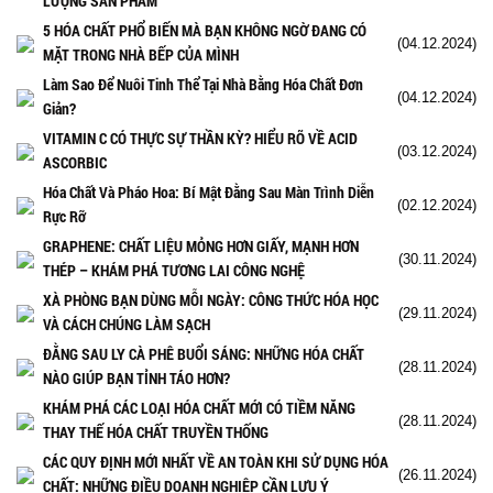
LƯỢNG SẢN PHẨM
5 HÓA CHẤT PHỔ BIẾN MÀ BẠN KHÔNG NGỜ ĐANG CÓ
(04.12.2024)
MẶT TRONG NHÀ BẾP CỦA MÌNH
Làm Sao Để Nuôi Tinh Thể Tại Nhà Bằng Hóa Chất Đơn
(04.12.2024)
Giản?
VITAMIN C CÓ THỰC SỰ THẦN KỲ? HIỂU RÕ VỀ ACID
(03.12.2024)
ASCORBIC
Hóa Chất Và Pháo Hoa: Bí Mật Đằng Sau Màn Trình Diễn
(02.12.2024)
Rực Rỡ
GRAPHENE: CHẤT LIỆU MỎNG HƠN GIẤY, MẠNH HƠN
(30.11.2024)
THÉP – KHÁM PHÁ TƯƠNG LAI CÔNG NGHỆ
XÀ PHÒNG BẠN DÙNG MỖI NGÀY: CÔNG THỨC HÓA HỌC
(29.11.2024)
VÀ CÁCH CHÚNG LÀM SẠCH
ĐẰNG SAU LY CÀ PHÊ BUỔI SÁNG: NHỮNG HÓA CHẤT
(28.11.2024)
NÀO GIÚP BẠN TỈNH TÁO HƠN?
KHÁM PHÁ CÁC LOẠI HÓA CHẤT MỚI CÓ TIỀM NĂNG
(28.11.2024)
THAY THẾ HÓA CHẤT TRUYỀN THỐNG
CÁC QUY ĐỊNH MỚI NHẤT VỀ AN TOÀN KHI SỬ DỤNG HÓA
(26.11.2024)
CHẤT: NHỮNG ĐIỀU DOANH NGHIỆP CẦN LƯU Ý