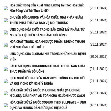
Hóa Chất Trong Sản Xuất Năng Lượng Tái Tạo: Hóa Chất
(25.11.2024)
Nào Đóng Vai Trò Then Chốt?
CHUYỂN ĐỔI CARBON VÀ HÓA CHẤT: GIẢI PHÁP GIẢM
(25.11.2024)
THIỂU PHÁT THẢI VÀ BẢO VỆ MÔI TRƯỜNG
ỨNG DỤNG HÓA CHẤT TRONG SẢN XUẤT MỸ PHẨM: TỪ
(25.11.2024)
NGUYÊN LIỆU ĐẾN SẢN PHẨM CUỐI CÙNG
HÓA CHẤT TRONG NGÀNH DƯỢC PHẨM: NHỮNG THÀNH
(23.11.2024)
PHẦN KHÔNG THỂ THIẾU
ỨNG DỤNG CỦA CLORAMIN B TRONG KHỬ KHUẨN BỆNH
(20.03.2025)
VIỆN
CÁCH SỬ DỤNG TRISODIUM CITRATE TRONG SẢN XUẤT
(21.11.2024)
THỰC PHẨM VÀ ĐỒ UỐNG
LỊCH NGHỈ TẾT NGUYÊN ĐÁN 2025: THÔNG TIN CHI TIẾT
(21.11.2024)
VÀ GỢI Ý CHO KỲ NGHỈ Ý NGHĨA
HÓA CHẤT XỬ LÝ NƯỚC CHLORINE NHẬT (CHLORINE
(18.11.2024)
NICLON): GIẢI PHÁP AN TOÀN CHO NGUỒN NƯỚC SẠCH
HÓA CHẤT XỬ LÝ NƯỚC SODIUM THIO SULPHATE – ỨNG
(18.11.2024)
DỤNG VÀ HƯỚNG DẪN SỬ DỤNG HIỆU QUẢ