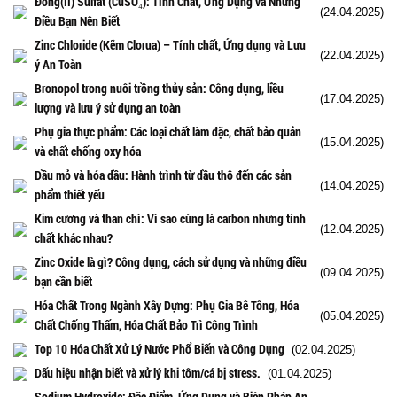
Đồng(II) Sulfat (CuSO₄): Tính Chất, Ứng Dụng và Những
(24.04.2025)
Điều Bạn Nên Biết
Zinc Chloride (Kẽm Clorua) – Tính chất, Ứng dụng và Lưu
(22.04.2025)
ý An Toàn
Bronopol trong nuôi trồng thủy sản: Công dụng, liều
(17.04.2025)
lượng và lưu ý sử dụng an toàn
Phụ gia thực phẩm: Các loại chất làm đặc, chất bảo quản
(15.04.2025)
và chất chống oxy hóa
Dầu mỏ và hóa dầu: Hành trình từ dầu thô đến các sản
(14.04.2025)
phẩm thiết yếu
Kim cương và than chì: Vì sao cùng là carbon nhưng tính
(12.04.2025)
chất khác nhau?
Zinc Oxide là gì? Công dụng, cách sử dụng và những điều
(09.04.2025)
bạn cần biết
Hóa Chất Trong Ngành Xây Dựng: Phụ Gia Bê Tông, Hóa
(05.04.2025)
Chất Chống Thấm, Hóa Chất Bảo Trì Công Trình
Top 10 Hóa Chất Xử Lý Nước Phổ Biến và Công Dụng
(02.04.2025)
Dấu hiệu nhận biết và xử lý khi tôm/cá bị stress.
(01.04.2025)
Sodium Hydroxide: Đặc Điểm, Ứng Dụng và Biện Pháp An