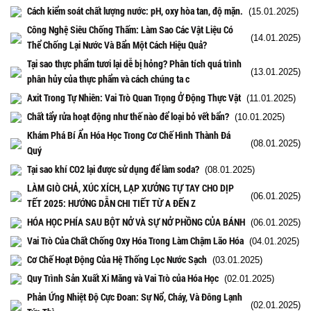
Cách kiểm soát chất lượng nước: pH, oxy hòa tan, độ mặn.
(15.01.2025)
Công Nghệ Siêu Chống Thấm: Làm Sao Các Vật Liệu Có
(14.01.2025)
Thể Chống Lại Nước Và Bẩn Một Cách Hiệu Quả?
Tại sao thực phẩm tươi lại dễ bị hỏng? Phân tích quá trình
(13.01.2025)
phân hủy của thực phẩm và cách chúng ta c
Axit Trong Tự Nhiên: Vai Trò Quan Trọng Ở Động Thực Vật
(11.01.2025)
Chất tẩy rửa hoạt động như thế nào để loại bỏ vết bẩn?
(10.01.2025)
Khám Phá Bí Ẩn Hóa Học Trong Cơ Chế Hình Thành Đá
(08.01.2025)
Quý
Tại sao khí CO2 lại được sử dụng để làm soda?
(08.01.2025)
LÀM GIÒ CHẢ, XÚC XÍCH, LẠP XƯỞNG TỰ TAY CHO DỊP
(06.01.2025)
TẾT 2025: HƯỚNG DẪN CHI TIẾT TỪ A ĐẾN Z
HÓA HỌC PHÍA SAU BỘT NỞ VÀ SỰ NỞ PHỒNG CỦA BÁNH
(06.01.2025)
Vai Trò Của Chất Chống Oxy Hóa Trong Làm Chậm Lão Hóa
(04.01.2025)
Cơ Chế Hoạt Động Của Hệ Thống Lọc Nước Sạch
(03.01.2025)
Quy Trình Sản Xuất Xi Măng và Vai Trò của Hóa Học
(02.01.2025)
Phản Ứng Nhiệt Độ Cực Đoan: Sự Nổ, Cháy, Và Đông Lạnh
(02.01.2025)