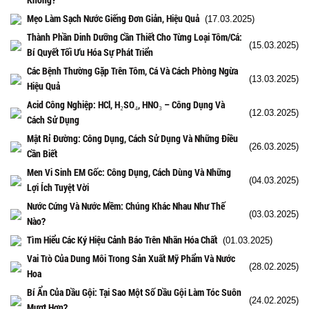
Mẹo Làm Sạch Nước Giếng Đơn Giản, Hiệu Quả
(17.03.2025)
Thành Phần Dinh Dưỡng Cần Thiết Cho Từng Loại Tôm/Cá:
(15.03.2025)
Bí Quyết Tối Ưu Hóa Sự Phát Triển
Các Bệnh Thường Gặp Trên Tôm, Cá Và Cách Phòng Ngừa
(13.03.2025)
Hiệu Quả
Acid Công Nghiệp: HCl, H₂SO₄, HNO₃ – Công Dụng Và
(12.03.2025)
Cách Sử Dụng
Mật Rỉ Đường: Công Dụng, Cách Sử Dụng Và Những Điều
(26.03.2025)
Cần Biết
Men Vi Sinh EM Gốc: Công Dụng, Cách Dùng Và Những
(04.03.2025)
Lợi Ích Tuyệt Vời
Nước Cứng Và Nước Mềm: Chúng Khác Nhau Như Thế
(03.03.2025)
Nào?
Tìm Hiểu Các Ký Hiệu Cảnh Báo Trên Nhãn Hóa Chất
(01.03.2025)
Vai Trò Của Dung Môi Trong Sản Xuất Mỹ Phẩm Và Nước
(28.02.2025)
Hoa
Bí Ẩn Của Dầu Gội: Tại Sao Một Số Dầu Gội Làm Tóc Suôn
(24.02.2025)
Mượt Hơn?