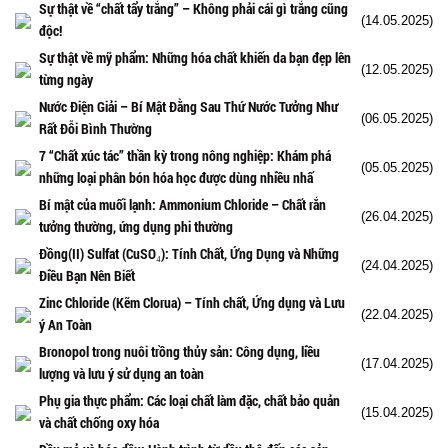
Sự thật về “chất tẩy trắng” – Không phải cái gì trắng cũng
(14.05.2025)
độc!
Sự thật về mỹ phẩm: Những hóa chất khiến da bạn đẹp lên
(12.05.2025)
từng ngày
Nước Điện Giải – Bí Mật Đằng Sau Thứ Nước Tưởng Như
(06.05.2025)
Rất Đỗi Bình Thường
7 “Chất xúc tác” thần kỳ trong nông nghiệp: Khám phá
(05.05.2025)
những loại phân bón hóa học được dùng nhiều nhấ
Bí mật của muối lạnh: Ammonium Chloride – Chất rắn
(26.04.2025)
tưởng thường, ứng dụng phi thường
Đồng(II) Sulfat (CuSO₄): Tính Chất, Ứng Dụng và Những
(24.04.2025)
Điều Bạn Nên Biết
Zinc Chloride (Kẽm Clorua) – Tính chất, Ứng dụng và Lưu
(22.04.2025)
ý An Toàn
Bronopol trong nuôi trồng thủy sản: Công dụng, liều
(17.04.2025)
lượng và lưu ý sử dụng an toàn
Phụ gia thực phẩm: Các loại chất làm đặc, chất bảo quản
(15.04.2025)
và chất chống oxy hóa