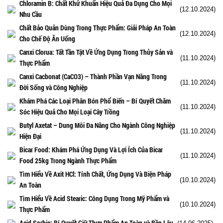
Chloramin B: Chất Khử Khuẩn Hiệu Quả Đa Dụng Cho Mọi
(12.10.2024)
Nhu Cầu
Chất Bảo Quản Dùng Trong Thực Phẩm: Giải Pháp An Toàn
(12.10.2024)
Cho Chế Độ Ăn Uống
Canxi Clorua: Tất Tần Tật Về Ứng Dụng Trong Thủy Sản và
(11.10.2024)
Thực Phẩm
Canxi Cacbonat (CaCO3) – Thành Phần Vạn Năng Trong
(11.10.2024)
Đời Sống và Công Nghiệp
Khám Phá Các Loại Phân Bón Phổ Biến – Bí Quyết Chăm
(11.10.2024)
Sóc Hiệu Quả Cho Mọi Loại Cây Trồng
Butyl Axetat – Dung Môi Đa Năng Cho Ngành Công Nghiệp
(11.10.2024)
Hiện Đại
Bicar Food: Khám Phá Ứng Dụng Và Lợi Ích Của Bicar
(11.10.2024)
Food 25kg Trong Ngành Thực Phẩm
Tìm Hiểu Về Axit HCl: Tính Chất, Ứng Dụng Và Biện Pháp
(10.10.2024)
An Toàn
Tìm Hiểu Về Acid Stearic: Công Dụng Trong Mỹ Phẩm và
(10.10.2024)
Thực Phẩm
Acid Sorbic: Bí Quyết Giữ Thực Phẩm An Toàn và Bền Lâu