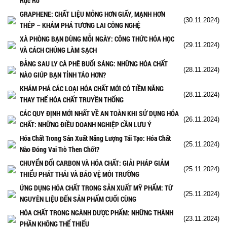
Rực Rỡ
GRAPHENE: CHẤT LIỆU MỎNG HƠN GIẤY, MẠNH HƠN
(30.11.2024)
THÉP – KHÁM PHÁ TƯƠNG LAI CÔNG NGHỆ
XÀ PHÒNG BẠN DÙNG MỖI NGÀY: CÔNG THỨC HÓA HỌC
(29.11.2024)
VÀ CÁCH CHÚNG LÀM SẠCH
ĐẰNG SAU LY CÀ PHÊ BUỔI SÁNG: NHỮNG HÓA CHẤT
(28.11.2024)
NÀO GIÚP BẠN TỈNH TÁO HƠN?
KHÁM PHÁ CÁC LOẠI HÓA CHẤT MỚI CÓ TIỀM NĂNG
(28.11.2024)
THAY THẾ HÓA CHẤT TRUYỀN THỐNG
CÁC QUY ĐỊNH MỚI NHẤT VỀ AN TOÀN KHI SỬ DỤNG HÓA
(26.11.2024)
CHẤT: NHỮNG ĐIỀU DOANH NGHIỆP CẦN LƯU Ý
Hóa Chất Trong Sản Xuất Năng Lượng Tái Tạo: Hóa Chất
(25.11.2024)
Nào Đóng Vai Trò Then Chốt?
CHUYỂN ĐỔI CARBON VÀ HÓA CHẤT: GIẢI PHÁP GIẢM
(25.11.2024)
THIỂU PHÁT THẢI VÀ BẢO VỆ MÔI TRƯỜNG
ỨNG DỤNG HÓA CHẤT TRONG SẢN XUẤT MỸ PHẨM: TỪ
(25.11.2024)
NGUYÊN LIỆU ĐẾN SẢN PHẨM CUỐI CÙNG
HÓA CHẤT TRONG NGÀNH DƯỢC PHẨM: NHỮNG THÀNH
(23.11.2024)
PHẦN KHÔNG THỂ THIẾU