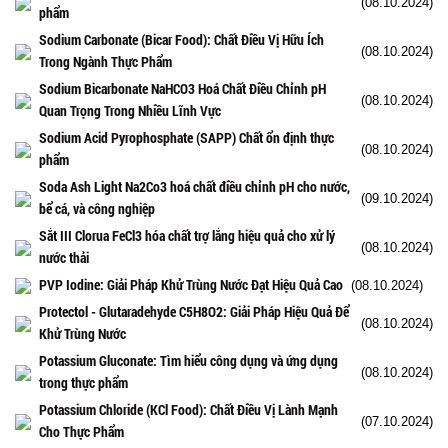
(08.10.2024)
phẩm
Sodium Carbonate (Bicar Food): Chất Điều Vị Hữu Ích
(08.10.2024)
Trong Ngành Thực Phẩm
Sodium Bicarbonate NaHCO3 Hoá Chất Điều Chỉnh pH
(08.10.2024)
Quan Trọng Trong Nhiều Lĩnh Vực
Sodium Acid Pyrophosphate (SAPP) Chất ổn định thực
(08.10.2024)
phẩm
Soda Ash Light Na2Co3 hoá chất điều chỉnh pH cho nước,
(09.10.2024)
bể cá, và công nghiệp
Sắt III Clorua FeCl3 hóa chất trợ lắng hiệu quả cho xử lý
(08.10.2024)
nước thải
PVP Iodine: Giải Pháp Khử Trùng Nước Đạt Hiệu Quả Cao
(08.10.2024)
Protectol - Glutaradehyde C5H8O2: Giải Pháp Hiệu Quả Để
(08.10.2024)
Khử Trùng Nước
Potassium Gluconate: Tìm hiểu công dụng và ứng dụng
(08.10.2024)
trong thực phẩm
Potassium Chloride (KCl Food): Chất Điều Vị Lành Mạnh
(07.10.2024)
Cho Thực Phẩm