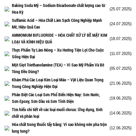
Baking Soda Mỹ – Sodium Bicarbonate chất lượng cao từ
(25.07.2025)
Hoa Kỳ
Sulfamic Acid – Hóa Chất Làm Sạch Công Nghiệp Mạnh
(24.07.2025)
Mẽ, Hiệu Quả Cao
AMMONIUM BIFLUORIDE – HÓA CHẤT XỬ LÝ BỀ MẶT KIM
(18.07.2025)
LOẠI VÀ KÍNH HIỆU QUẢ
Thực Phẩm Tự Làm Nóng – Xu Hướng Tiện Lợi Cho Cuộc
(11.07.2025)
Sống Hiện Đại
Một Giọt Triethanolamine (TEA) – Vì Sao Mỹ Phẩm Và Bê
(05.07.2025)
Tông Đều Dùng?
Khám Phá Các Loại Kim Loại Màu – Vật Liệu Quan Trọng
(21.06.2025)
Trong Công Nghiệp Hiện Đại
Phân Biệt Các Loại Sơn Phổ Biến Hiện Nay: Sơn Nước,
(19.06.2025)
Sơn Epoxy, Sơn Dầu và Sơn Tĩnh Điện
Tìm hiểu chi tiết về các loại muối clorua: Ứng dụng, tính
(14.06.2025)
chất và phân loại
Hóa chất trong thuốc tẩy trắng: Vì sao không nên pha trộn
(12.06.2025)
lung tung?