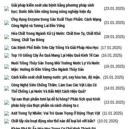
Giải pháp kiểm soát sâu bệnh bằng phương pháp sinh
(23.01.2025)
học: Bước tiến bền vững trong nông nghiệp hiện đạ
Ứng dụng Enzyme trong Sản Xuất Thực Phẩm: Cách Mạng
(21.01.2025)
Công Nghệ và Tương Lai Bền Vững
Hóa Chất Trong Ngành Xử Lý Nước: Chất Keo Tụ, Chất Khử
(18.01.2025)
Trùng, Chất Tạo Bông
Các Bệnh Phổ Biến Trên Cây Trồng Và Giải Pháp Hóa Học
(17.01.2025)
Top 10 Giống Cây Ăn Quả Mang Lại Hiệu Quả Kinh Tế Cao
(16.01.2025)
Nuôi Trồng Thủy Sản Trong Môi Trường Nước Lợ Và Nước
(16.01.2025)
Mặn: Hướng Đi Bền Vững Cho Ngành Thủy Sản
Cách kiểm soát chất lượng nước: pH, oxy hòa tan, độ mặn.
(15.01.2025)
Công Nghệ Siêu Chống Thấm: Làm Sao Các Vật Liệu Có
(14.01.2025)
Thể Chống Lại Nước Và Bẩn Một Cách Hiệu Quả?
Tại sao thực phẩm tươi lại dễ bị hỏng? Phân tích quá trình
(13.01.2025)
phân hủy của thực phẩm và cách chúng ta c
Axit Trong Tự Nhiên: Vai Trò Quan Trọng Ở Động Thực Vật
(11.01.2025)
Chất tẩy rửa hoạt động như thế nào để loại bỏ vết bẩn?
(10.01.2025)
Khám Phá Bí Ẩn Hóa Học Trong Cơ Chế Hình Thành Đá