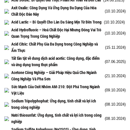
(14.06.2025)
Axit Oxalic: Công Dụng Và Ứng Dụng Đa Dạng Của Hóa
(10.10.2024)
Chất Độc Đáo Này
Acid Lactic – Bí Quyết Cho Làn Da Sáng Mịn Từ Bên Trong
(10.10.2024)
Acid Hydrofluoric – Hoá Chất Độc Hại Nhưng Đóng Vai Trò
(10.10.2024)
Quan Trọng Trong Công Nghiệp
Acid Citric: Chất Phụ Gia Đa Dụng trong Công Nghiệp và
(15.11.2024)
Ẩm Thực
Tất tần tật về dung dịch acid acetic: Công dụng, đặc điểm
(07.06.2025)
và ứng dụng trong thực phẩm
Acetone Công Nghiệp – Giải Pháp Hiệu Quả Cho Ngành
(21.10.2024)
Công Nghiệp Và Pha Sơn
Sức Mạnh Của Oxit Nhôm AM-210: Đột Phá Trong Ngành
(09.10.2024)
Vật Liệu
Sodium Tripolyphophat: Ứng dụng, tính chất và lợi ích
(08.10.2024)
trong công nghiệp
Natri thiosunfat: Ứng dụng, tính chất và lợi ích trong công
(08.10.2024)
nghiệp
Sodium Sulfite Anhydrous (Na2SO3) - Ứng dụng, tính