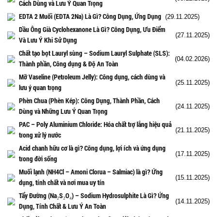
Cách Dùng và Lưu Ý Quan Trọng
EDTA 2 Muối (EDTA 2Na) Là Gì? Công Dụng, Ứng Dụng
(29.11.2025)
Dầu Ông Già Cyclohexanone Là Gì? Công Dụng, Ưu Điểm
(27.11.2025)
Và Lưu Ý Khi Sử Dụng
Chất tạo bọt Lauryl sùng – Sodium Lauryl Sulphate (SLS):
(04.02.2026)
Thành phần, Công dụng & Độ An Toàn
Mỡ Vaseline (Petroleum Jelly): Công dụng, cách dùng và
(25.11.2025)
lưu ý quan trọng
Phèn Chua (Phèn Kép): Công Dụng, Thành Phần, Cách
(24.11.2025)
Dùng và Những Lưu Ý Quan Trọng
PAC – Poly Aluminium Chloride: Hóa chất trợ lắng hiệu quả
(21.11.2025)
trong xử lý nước
Acid chanh hữu cơ là gì? Công dụng, lợi ích và ứng dụng
(17.11.2025)
trong đời sống
Muối lạnh (NH4Cl – Amoni Clorua – Salmiac) là gì? Ứng
(15.11.2025)
dụng, tính chất và nơi mua uy tín
Tẩy Đường (Na₂S₂O₄) – Sodium Hydrosulphite Là Gì? Ứng
(14.11.2025)
Dụng, Tính Chất & Lưu Ý An Toàn