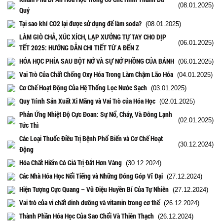
(08.01.2025)
Quý
Tại sao khí CO2 lại được sử dụng để làm soda?
(08.01.2025)
LÀM GIÒ CHẢ, XÚC XÍCH, LẠP XƯỞNG TỰ TAY CHO DỊP
(06.01.2025)
TẾT 2025: HƯỚNG DẪN CHI TIẾT TỪ A ĐẾN Z
HÓA HỌC PHÍA SAU BỘT NỞ VÀ SỰ NỞ PHỒNG CỦA BÁNH
(06.01.2025)
Vai Trò Của Chất Chống Oxy Hóa Trong Làm Chậm Lão Hóa
(04.01.2025)
Cơ Chế Hoạt Động Của Hệ Thống Lọc Nước Sạch
(03.01.2025)
Quy Trình Sản Xuất Xi Măng và Vai Trò của Hóa Học
(02.01.2025)
Phản Ứng Nhiệt Độ Cực Đoan: Sự Nổ, Cháy, Và Đông Lạnh
(02.01.2025)
Tức Thì
Các Loại Thuốc Điều Trị Bệnh Phổ Biến và Cơ Chế Hoạt
(30.12.2024)
Động
Hóa Chất Hiếm Có Giá Trị Đắt Hơn Vàng
(30.12.2024)
Các Nhà Hóa Học Nổi Tiếng và Những Đóng Góp Vĩ Đại
(27.12.2024)
Hiện Tượng Cực Quang – Vũ Điệu Huyền Bí Của Tự Nhiên
(27.12.2024)
Vai trò của vi chất dinh dưỡng và vitamin trong cơ thể
(26.12.2024)
Thành Phần Hóa Học Của Sao Chổi Và Thiên Thạch
(26.12.2024)