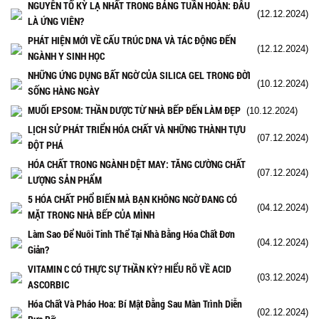
NGUYÊN TỐ KỲ LẠ NHẤT TRONG BẢNG TUẦN HOÀN: ĐÂU
(12.12.2024)
LÀ ỨNG VIÊN?
PHÁT HIỆN MỚI VỀ CẤU TRÚC DNA VÀ TÁC ĐỘNG ĐẾN
(12.12.2024)
NGÀNH Y SINH HỌC
NHỮNG ỨNG DỤNG BẤT NGỜ CỦA SILICA GEL TRONG ĐỜI
(10.12.2024)
SỐNG HÀNG NGÀY
MUỐI EPSOM: THẦN DƯỢC TỪ NHÀ BẾP ĐẾN LÀM ĐẸP
(10.12.2024)
LỊCH SỬ PHÁT TRIỂN HÓA CHẤT VÀ NHỮNG THÀNH TỰU
(07.12.2024)
ĐỘT PHÁ
HÓA CHẤT TRONG NGÀNH DỆT MAY: TĂNG CƯỜNG CHẤT
(07.12.2024)
LƯỢNG SẢN PHẨM
5 HÓA CHẤT PHỔ BIẾN MÀ BẠN KHÔNG NGỜ ĐANG CÓ
(04.12.2024)
MẶT TRONG NHÀ BẾP CỦA MÌNH
Làm Sao Để Nuôi Tinh Thể Tại Nhà Bằng Hóa Chất Đơn
(04.12.2024)
Giản?
VITAMIN C CÓ THỰC SỰ THẦN KỲ? HIỂU RÕ VỀ ACID
(03.12.2024)
ASCORBIC
Hóa Chất Và Pháo Hoa: Bí Mật Đằng Sau Màn Trình Diễn
(02.12.2024)