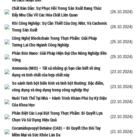
Chất Bán Dẫn: Sự Phục Hồi Trong Sản Xuất Đang Thúc
(26.10.2024)
Đẩy Nhu Cầu Về Các Hóa Chất Liên Quan
Khí Công Nghiệp: Sự Cần Thiết Của Oxy, Nitơ, Và Cacbonic
(26.10.2024)
Trong Sản Xuất
Công Nghệ Blockchain Trong Thực Phẩm: Giải Pháp
(25.10.2024)
Tương Lai Cho Ngành Công Nghiệp
Phân Bón Nano: Giải Pháp Hiện Đại Cho Nông Nghiệp Bền
(25.10.2024)
Vững
Ammonia (NH3) – Tất cả những gì bạn cần biết về ứng
(23.10.2024)
dụng và tính chất của hợp chất này
So sánh tinh bột biến tính và tinh bột thường: Đặc điểm,
(23.10.2024)
công dụng và ứng dụng trong công nghiệp thự
Nuôi Tinh Thể Tại Nhà – Hành Trình Khám Phá Sự Kỳ Diệu
(22.10.2024)
Của Khoa Học
Phân Biệt Các Loại Bột Trong Thực Phẩm: Bí Quyết Lựa
(22.10.2024)
Chọn Và Sử Dụng Hiệu Quả
Cocamidopropyl Betaine (CAB) – Bí Quyết Cho Đôi Tay
(21.10.2024)
Mềm Mại và Sức Khỏe Làn Da