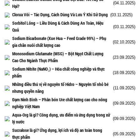
(04.11.2025)
Hại?
Clorua Vôi – Tác Dụng, Cách Dùng Và Lưu Ý Khi Sử Dụng
(03.11.2025)
Sorbitol Lỏng – Liều Dùng & Cách Dùng An Toàn, Hiệu
(03.11.2025)
Quả
Sodium Bicarbonate (Xue Hua – Feed Grade 99%) – Phụ
(02.10.2025)
gia chăn nuôi chất lượng cao
Monosodium Glutamate (MSG) – Bột Ngọt Chất Lượng
(23.09.2025)
Cao Cho Ngành Thực Phẩm
Sodium Nitrite (NaNO₂) – Hóa chất công nghiệp và thực
(18.09.2025)
phẩm
Những điều thú vị về nguyên tố Hidro – Nguyên tố nhỏ bé
(11.09.2025)
nhưng quyền năng
Đạm Ninh Bình – Phân bón Ure chất lượng cao cho nông
(09.09.2025)
nghiệp Việt Nam
Aqua-Org là gì? Công dụng, ưu điểm và ứng dụng trong xử
(09.09.2025)
lý nước
Sucralose là gì? Ứng dụng, lợi ích và độ an toàn trong
(05.09.2025)
thực phẩm