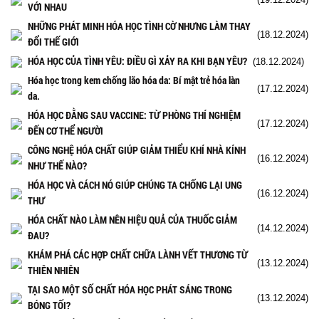
VỚI NHAU
NHỮNG PHÁT MINH HÓA HỌC TÌNH CỜ NHƯNG LÀM THAY
(18.12.2024)
ĐỔI THẾ GIỚI
HÓA HỌC CỦA TÌNH YÊU: ĐIỀU GÌ XẢY RA KHI BẠN YÊU?
(18.12.2024)
Hóa học trong kem chống lão hóa da: Bí mật trẻ hóa làn
(17.12.2024)
da.
HÓA HỌC ĐẰNG SAU VACCINE: TỪ PHÒNG THÍ NGHIỆM
(17.12.2024)
ĐẾN CƠ THỂ NGƯỜI
CÔNG NGHỆ HÓA CHẤT GIÚP GIẢM THIỂU KHÍ NHÀ KÍNH
(16.12.2024)
NHƯ THẾ NÀO?
HÓA HỌC VÀ CÁCH NÓ GIÚP CHÚNG TA CHỐNG LẠI UNG
(16.12.2024)
THƯ
HÓA CHẤT NÀO LÀM NÊN HIỆU QUẢ CỦA THUỐC GIẢM
(14.12.2024)
ĐAU?
KHÁM PHÁ CÁC HỢP CHẤT CHỮA LÀNH VẾT THƯƠNG TỪ
(13.12.2024)
THIÊN NHIÊN
TẠI SAO MỘT SỐ CHẤT HÓA HỌC PHÁT SÁNG TRONG
(13.12.2024)
BÓNG TỐI?