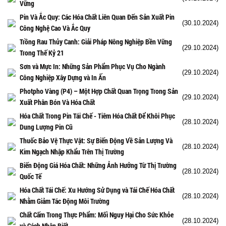
Vững
Pin Và Ắc Quy: Các Hóa Chất Liên Quan Đến Sản Xuất Pin
(30.10.2024)
Công Nghệ Cao Và Ắc Quy
Trồng Rau Thủy Canh: Giải Pháp Nông Nghiệp Bền Vững
(29.10.2024)
Trong Thế Kỷ 21
Sơn và Mực In: Những Sản Phẩm Phục Vụ Cho Ngành
(29.10.2024)
Công Nghiệp Xây Dựng và In Ấn
Photpho Vàng (P4) – Một Hợp Chất Quan Trọng Trong Sản
(29.10.2024)
Xuất Phân Bón Và Hóa Chất
Hóa Chất Trong Pin Tái Chế - Tiêm Hóa Chất Để Khôi Phục
(28.10.2024)
Dung Lượng Pin Cũ
Thuốc Bảo Vệ Thực Vật: Sự Biến Động Về Sản Lượng Và
(28.10.2024)
Kim Ngạch Nhập Khẩu Trên Thị Trường
Biến Động Giá Hóa Chất: Những Ảnh Hưởng Từ Thị Trường
(28.10.2024)
Quốc Tế
Hóa Chất Tái Chế: Xu Hướng Sử Dụng và Tái Chế Hóa Chất
(28.10.2024)
Nhằm Giảm Tác Động Môi Trường
Chất Cấm Trong Thực Phẩm: Mối Nguy Hại Cho Sức Khỏe
(28.10.2024)
và Cách Nhận Biết