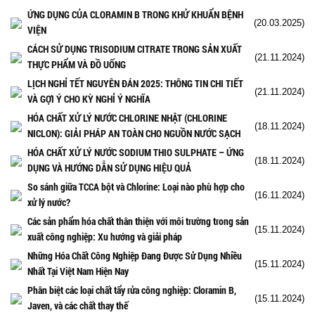
ỨNG DỤNG CỦA CLORAMIN B TRONG KHỬ KHUẨN BỆNH
(20.03.2025)
VIỆN
CÁCH SỬ DỤNG TRISODIUM CITRATE TRONG SẢN XUẤT
(21.11.2024)
THỰC PHẨM VÀ ĐỒ UỐNG
LỊCH NGHỈ TẾT NGUYÊN ĐÁN 2025: THÔNG TIN CHI TIẾT
(21.11.2024)
VÀ GỢI Ý CHO KỲ NGHỈ Ý NGHĨA
HÓA CHẤT XỬ LÝ NƯỚC CHLORINE NHẬT (CHLORINE
(18.11.2024)
NICLON): GIẢI PHÁP AN TOÀN CHO NGUỒN NƯỚC SẠCH
HÓA CHẤT XỬ LÝ NƯỚC SODIUM THIO SULPHATE – ỨNG
(18.11.2024)
DỤNG VÀ HƯỚNG DẪN SỬ DỤNG HIỆU QUẢ
So sánh giữa TCCA bột và Chlorine: Loại nào phù hợp cho
(16.11.2024)
xử lý nước?
Các sản phẩm hóa chất thân thiện với môi trường trong sản
(15.11.2024)
xuất công nghiệp: Xu hướng và giải pháp
Những Hóa Chất Công Nghiệp Đang Được Sử Dụng Nhiều
(15.11.2024)
Nhất Tại Việt Nam Hiện Nay
Phân biệt các loại chất tẩy rửa công nghiệp: Cloramin B,
(15.11.2024)
Javen, và các chất thay thế