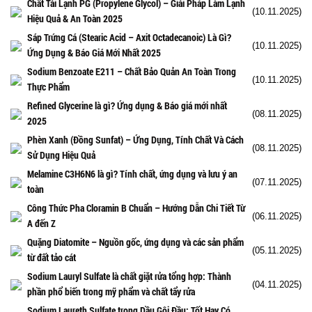
Chất Tải Lạnh PG (Propylene Glycol) – Giải Pháp Làm Lạnh
(10.11.2025)
Hiệu Quả & An Toàn 2025
Sáp Trứng Cá (Stearic Acid – Axit Octadecanoic) Là Gì?
(10.11.2025)
Ứng Dụng & Báo Giá Mới Nhất 2025
Sodium Benzoate E211 – Chất Bảo Quản An Toàn Trong
(10.11.2025)
Thực Phẩm
Refined Glycerine là gì? Ứng dụng & Báo giá mới nhất
(08.11.2025)
2025
Phèn Xanh (Đồng Sunfat) – Ứng Dụng, Tính Chất Và Cách
(08.11.2025)
Sử Dụng Hiệu Quả
Melamine C3H6N6 là gì? Tính chất, ứng dụng và lưu ý an
(07.11.2025)
toàn
Công Thức Pha Cloramin B Chuẩn – Hướng Dẫn Chi Tiết Từ
(06.11.2025)
A đến Z
Quặng Diatomite – Nguồn gốc, ứng dụng và các sản phẩm
(05.11.2025)
từ đất tảo cát
Sodium Lauryl Sulfate là chất giặt rửa tổng hợp: Thành
(04.11.2025)
phần phổ biến trong mỹ phẩm và chất tẩy rửa
Sodium Laureth Sulfate trong Dầu Gội Đầu: Tốt Hay Có