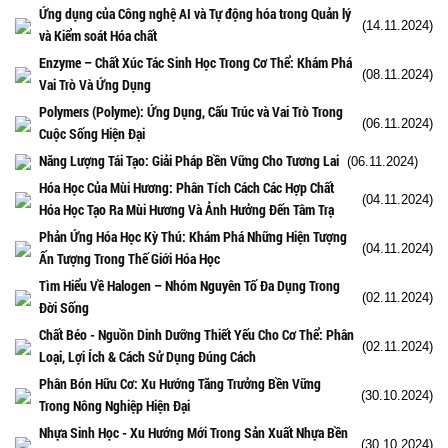
Ứng dụng của Công nghệ AI và Tự động hóa trong Quản lý
(14.11.2024)
và Kiểm soát Hóa chất
Enzyme – Chất Xúc Tác Sinh Học Trong Cơ Thể: Khám Phá
(08.11.2024)
Vai Trò Và Ứng Dụng
Polymers (Polyme): Ứng Dụng, Cấu Trúc và Vai Trò Trong
(06.11.2024)
Cuộc Sống Hiện Đại
Năng Lượng Tái Tạo: Giải Pháp Bền Vững Cho Tương Lai
(06.11.2024)
Hóa Học Của Mùi Hương: Phân Tích Cách Các Hợp Chất
(04.11.2024)
Hóa Học Tạo Ra Mùi Hương Và Ảnh Hưởng Đến Tâm Trạ
Phản Ứng Hóa Học Kỳ Thú: Khám Phá Những Hiện Tượng
(04.11.2024)
Ấn Tượng Trong Thế Giới Hóa Học
Tìm Hiểu Về Halogen – Nhóm Nguyên Tố Đa Dụng Trong
(02.11.2024)
Đời Sống
Chất Béo - Nguồn Dinh Dưỡng Thiết Yếu Cho Cơ Thể: Phân
(02.11.2024)
Loại, Lợi Ích & Cách Sử Dụng Đúng Cách
Phân Bón Hữu Cơ: Xu Hướng Tăng Trưởng Bền Vững
(30.10.2024)
Trong Nông Nghiệp Hiện Đại
Nhựa Sinh Học - Xu Hướng Mới Trong Sản Xuất Nhựa Bền
(30.10.2024)