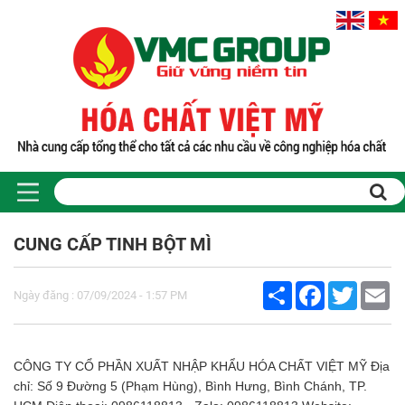
CUNG CẤP TINH BỘT MÌ
Share
Facebook
Twitter
Em
Ngày đăng : 07/09/2024 - 1:57 PM
CÔNG TY CỔ PHẦN XUẤT NHẬP KHẨU HÓA CHẤT VIỆT MỸ Địa
chỉ: Số 9 Đường 5 (Phạm Hùng), Bình Hưng, Bình Chánh, TP.