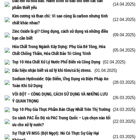
Dầu mỏ và hóa dầu: Hành trình từ dầu thô đến các sản
(14.04.2025)
phẩm thiết yếu
Kim cương và than chì: Vì sao cùng là carbon nhưng tính
(12.04.2025)
chất khác nhau?
Zinc Oxide là gì? Công dụng, cách sử dụng và những điều
(09.04.2025)
bạn cần biết
Hóa Chất Trong Ngành Xây Dựng: Phụ Gia Bê Tông, Hóa
(05.04.2025)
Chất Chống Thấm, Hóa Chất Bảo Trì Công Trình
Top 10 Hóa Chất Xử Lý Nước Phổ Biến và Công Dụng
(02.04.2025)
Dấu hiệu nhận biết và xử lý khi tôm/cá bị stress.
(01.04.2025)
Sodium Hydroxide: Đặc Điểm, Ứng Dụng và Biện Pháp An
(28.03.2025)
Toàn Khi Sử Dụng
VÔI BỘT – CÔNG DỤNG, CÁCH SỬ DỤNG VÀ NHỮNG LƯU
(26.03.2025)
Ý QUAN TRỌNG
Top 10 Phụ Gia Thực Phẩm Bán Chạy Nhất Trên Thị Trường
(24.03.2025)
So sánh PAC Ấn Độ và PAC Trung Quốc – Lựa chọn nào tối
(22.03.2025)
ưu cho xử lý nước?
Sự Thật Về MSG (Bột Ngọt): Nó Có Thực Sự Gây Hại
(21.03.2025)
Không?