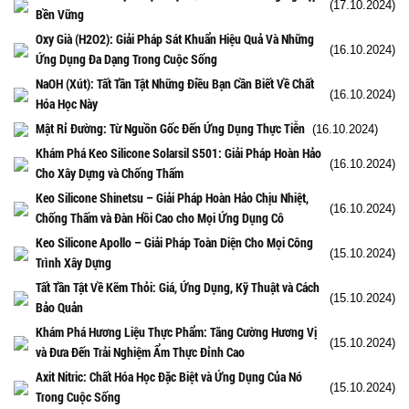
(17.10.2024)
Bền Vững
Oxy Già (H2O2): Giải Pháp Sát Khuẩn Hiệu Quả Và Những
(16.10.2024)
Ứng Dụng Đa Dạng Trong Cuộc Sống
NaOH (Xút): Tất Tần Tật Những Điều Bạn Cần Biết Về Chất
(16.10.2024)
Hóa Học Này
Mật Rỉ Đường: Từ Nguồn Gốc Đến Ứng Dụng Thực Tiễn
(16.10.2024)
Khám Phá Keo Silicone Solarsil S501: Giải Pháp Hoàn Hảo
(16.10.2024)
Cho Xây Dựng và Chống Thấm
Keo Silicone Shinetsu – Giải Pháp Hoàn Hảo Chịu Nhiệt,
(16.10.2024)
Chống Thấm và Đàn Hồi Cao cho Mọi Ứng Dụng Cô
Keo Silicone Apollo – Giải Pháp Toàn Diện Cho Mọi Công
(15.10.2024)
Trình Xây Dựng
Tất Tần Tật Về Kẽm Thỏi: Giá, Ứng Dụng, Kỹ Thuật và Cách
(15.10.2024)
Bảo Quản
Khám Phá Hương Liệu Thực Phẩm: Tăng Cường Hương Vị
(15.10.2024)
và Đưa Đến Trải Nghiệm Ẩm Thực Đỉnh Cao
Axit Nitric: Chất Hóa Học Đặc Biệt và Ứng Dụng Của Nó
(15.10.2024)
Trong Cuộc Sống