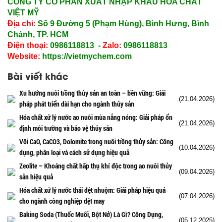
CÔNG TY CỔ PHẦN XUẤT NHẬP KHẨU HÓA CHẤT
VIỆT MỸ
Địa chỉ:
Số 9 Đường 5 (Phạm Hùng), Bình Hưng, Bình
Chánh, TP. HCM
Điện thoại:
0986118813 -
Zalo:
0986118813
Website:
https://vietmychem.com
Bài viết khác
Xu hướng nuôi trồng thủy sản an toàn – bền vững: Giải
(21.04.2026)
pháp phát triển dài hạn cho ngành thủy sản
Hóa chất xử lý nước ao nuôi mùa nắng nóng: Giải pháp ổn
(21.04.2026)
định môi trường và bảo vệ thủy sản
Vôi CaO, CaCO3, Dolomite trong nuôi trồng thủy sản: Công
(10.04.2026)
dụng, phân loại và cách sử dụng hiệu quả
Zeolite – Khoáng chất hấp thụ khí độc trong ao nuôi thủy
(09.04.2026)
sản hiệu quả
Hóa chất xử lý nước thải dệt nhuộm: Giải pháp hiệu quả
(07.04.2026)
cho ngành công nghiệp dệt may
Baking Soda (Thuốc Muối, Bột Nở) Là Gì? Công Dụng,
(05.12.2025)