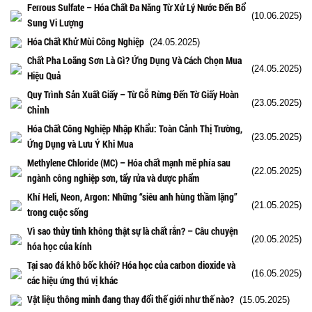
Ferrous Sulfate – Hóa Chất Đa Năng Từ Xử Lý Nước Đến Bổ
(10.06.2025)
Sung Vi Lượng
Hóa Chất Khử Mùi Công Nghiệp
(24.05.2025)
Chất Pha Loãng Sơn Là Gì? Ứng Dụng Và Cách Chọn Mua
(24.05.2025)
Hiệu Quả
Quy Trình Sản Xuất Giấy – Từ Gỗ Rừng Đến Tờ Giấy Hoàn
(23.05.2025)
Chỉnh
Hóa Chất Công Nghiệp Nhập Khẩu: Toàn Cảnh Thị Trường,
(23.05.2025)
Ứng Dụng và Lưu Ý Khi Mua
Methylene Chloride (MC) – Hóa chất mạnh mẽ phía sau
(22.05.2025)
ngành công nghiệp sơn, tẩy rửa và dược phẩm
Khí Heli, Neon, Argon: Những “siêu anh hùng thầm lặng”
(21.05.2025)
trong cuộc sống
Vì sao thủy tinh không thật sự là chất rắn? – Câu chuyện
(20.05.2025)
hóa học của kính
Tại sao đá khô bốc khói? Hóa học của carbon dioxide và
(16.05.2025)
các hiệu ứng thú vị khác
Vật liệu thông minh đang thay đổi thế giới như thế nào?
(15.05.2025)