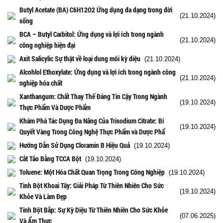
Butyl Acetate (BA) C6H12O2 Ứng dụng đa dạng trong đời
(21.10.2024)
sống
BCA – Butyl Carbitol: Ứng dụng và lợi ích trong ngành
(21.10.2024)
công nghiệp hiện đại
Axit Salicylic Sự thật về loại dung môi kỳ diệu
(21.10.2024)
Alcohlol Ethoxylate: Ứng dụng và lợi ích trong ngành công
(21.10.2024)
nghiệp hóa chất
Xanthangum: Chất Thay Thế Đáng Tin Cậy Trong Ngành
(19.10.2024)
Thực Phẩm Và Dược Phẩm
Khám Phá Tác Dụng Đa Năng Của Trisodium Citrate: Bí
(19.10.2024)
Quyết Vàng Trong Công Nghệ Thực Phẩm và Dược Phẩ
Hướng Dẫn Sử Dụng Cloramin B Hiệu Quả
(19.10.2024)
Cắt Tảo Bằng TCCA Bột
(19.10.2024)
Toluene: Một Hóa Chất Quan Trọng Trong Công Nghiệp
(19.10.2024)
Tinh Bột Khoai Tây: Giải Pháp Từ Thiên Nhiên Cho Sức
(19.10.2024)
Khỏe Và Làm Đẹp
Tinh Bột Bắp: Sự Kỳ Diệu Từ Thiên Nhiên Cho Sức Khỏe
(07.06.2025)
Và Ẩm Thực