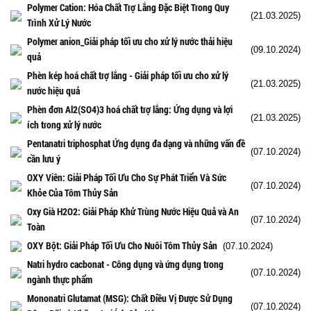
Polymer Cation: Hóa Chất Trợ Lắng Đặc Biệt Trong Quy
(21.03.2025)
Trình Xử Lý Nước
Polymer anion_Giải pháp tối ưu cho xử lý nước thải hiệu
(09.10.2024)
quả
Phèn kép hoá chất trợ lắng - Giải pháp tối ưu cho xử lý
(21.03.2025)
nước hiệu quả
Phèn đơn Al2(SO4)3 hoá chất trợ lắng: Ứng dụng và lợi
(21.03.2025)
ích trong xử lý nước
Pentanatri triphosphat Ứng dụng đa dạng và những vấn đề
(07.10.2024)
cần lưu ý
OXY Viên: Giải Pháp Tối Ưu Cho Sự Phát Triển Và Sức
(07.10.2024)
Khỏe Của Tôm Thủy Sản
Oxy Già H2O2: Giải Pháp Khử Trùng Nước Hiệu Quả và An
(07.10.2024)
Toàn
OXY Bột: Giải Pháp Tối Ưu Cho Nuôi Tôm Thủy Sản
(07.10.2024)
Natri hydro cacbonat - Công dụng và ứng dụng trong
(07.10.2024)
ngành thực phẩm
Mononatri Glutamat (MSG): Chất Điều Vị Được Sử Dụng
(07.10.2024)