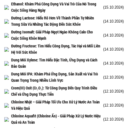
Ethanol: Khám Phá Công Dụng Và Vai Trò Của Nó Trong
(15.10.2024)
Cuộc Sống Hàng Ngày
Đường Lactose: Hiểu Rõ Hơn Về Thành Phần Tự Nhiên
(14.10.2024)
Trong Sữa Và Những Tác Động Đến Sức Khỏe
Đường Isomalt: Giải Pháp Ngọt Ngào Không Calo Cho
(14.10.2024)
Cuộc Sống Khỏe Mạnh
Đường Fructose: Tìm Hiểu Công Dụng, Tác Hại và Mối Liên
(14.10.2024)
Hệ Với Sức Khỏe
Dung Môi Xylene: Tìm Hiểu Đặc Tính, Ứng Dụng và Cách
(14.10.2024)
Bảo Quản
Dung Môi IPA: Khám Phá Ứng Dụng, Sản Xuất và Vai Trò
(12.10.2024)
Quan Trọng Trong Nhiều Lĩnh Vực
Crom(III) Oxit (Cr₂O₃): Từ Công Dụng Đến Quy Trình Điều
(12.10.2024)
Chế và Ứng Dụng Thực Tiễn
Chlorine Nhật – Giải Pháp Tối Ưu Cho Xử Lý Nước An Toàn
(12.10.2024)
Và Hiệu Quả
Chlorine Aquafit (Chlorine Ấn) - Giải Pháp Xử Lý Nước Hiệu
(12.10.2024)
Quả và An Toàn