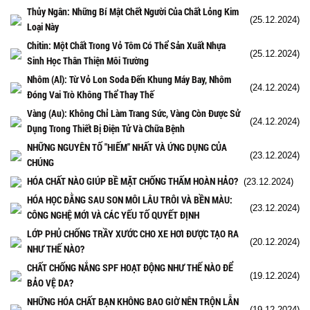
Thủy Ngân: Những Bí Mật Chết Người Của Chất Lỏng Kim
(25.12.2024)
Loại Này
Chitin: Một Chất Trong Vỏ Tôm Có Thể Sản Xuất Nhựa
(25.12.2024)
Sinh Học Thân Thiện Môi Trường
Nhôm (Al): Từ Vỏ Lon Soda Đến Khung Máy Bay, Nhôm
(24.12.2024)
Đóng Vai Trò Không Thể Thay Thế
Vàng (Au): Không Chỉ Làm Trang Sức, Vàng Còn Được Sử
(24.12.2024)
Dụng Trong Thiết Bị Điện Tử Và Chữa Bệnh
NHỮNG NGUYÊN TỐ "HIẾM" NHẤT VÀ ỨNG DỤNG CỦA
(23.12.2024)
CHÚNG
HÓA CHẤT NÀO GIÚP BỀ MẶT CHỐNG THẤM HOÀN HẢO?
(23.12.2024)
HÓA HỌC ĐẰNG SAU SON MÔI LÂU TRÔI VÀ BỀN MÀU:
(23.12.2024)
CÔNG NGHỆ MỚI VÀ CÁC YẾU TỐ QUYẾT ĐỊNH
LỚP PHỦ CHỐNG TRẦY XƯỚC CHO XE HƠI ĐƯỢC TẠO RA
(20.12.2024)
NHƯ THẾ NÀO?
CHẤT CHỐNG NẮNG SPF HOẠT ĐỘNG NHƯ THẾ NÀO ĐỂ
(19.12.2024)
BẢO VỆ DA?
NHỮNG HÓA CHẤT BẠN KHÔNG BAO GIỜ NÊN TRỘN LẪN
(19.12.2024)