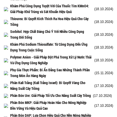
Khám Phá Công Dụng Tuyệt Vời Của Thuốc Tím KMnO4:
(18.10.2024)
Giải Pháp Khử Trùng và Sát Khuẩn Hiệu Quả
Thiourea: Bí Quyết Kích Thích Ra Hoa Hiệu Quả Cho Cây
(18.10.2024)
Trồng
Sorbitol: Hợp Chất Đáng Chú Ý Với Nhiều Công Dụng
(18.10.2024)
Trong Đời Sống
Khám Phá Sodium Thiosulfate: Từ Công Dụng Đến Ứng
(18.10.2024)
Dụng Trong Cuộc Sống
Polymer Anion - Giải Pháp Đột Phá Trong Xử Lý Nước Thải
(18.10.2024)
Và Ứng Dụng Công Nghiệp
Phụ Gia Thực Phẩm: Bí Ẩn Đằng Sau Những Thành Phần
(15.11.2024)
Trong Món Ăn Hàng Ngày
Phân Kali Trắng (Kali Trắng Israel): Bí Quyết Vàng Cho
(17.10.2024)
Năng Suất Cây Trồng
Phân Bón Ure: Giải Pháp Tối Ưu Cho Năng Suất Cây Trồng
(17.10.2024)
Phân Bón MKP: Giải Pháp Hoàn Hảo Cho Nông Nghiệp
(17.10.2024)
Bền Vững Và Hiệu Quả Cao
Phân Bón DAP: Lựa Chọn Hiệu Quả Cho Nền Nông Nghiệp