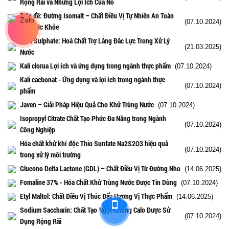
Rộng Rãi và Những Lợi Ích Của Nó
Tiêu đề: Đường Isomalt – Chất Điều Vị Tự Nhiên An Toàn
(07.10.2024)
Cho Sức Khỏe
Kẽm Sulphate: Hoá Chất Trợ Lắng Đắc Lực Trong Xử Lý
(21.03.2025)
Nước
Kali clorua Lợi ích và ứng dụng trong ngành thực phẩm
(07.10.2024)
Kali cacbonat - Ứng dụng và lợi ích trong ngành thực
(07.10.2024)
phẩm
Javen – Giải Pháp Hiệu Quả Cho Khử Trùng Nước
(07.10.2024)
Isopropyl Citrate Chất Tạo Phức Đa Năng trong Ngành
(07.10.2024)
Công Nghiệp
Hóa chất khử khí độc Thio Sunfate Na2S2O3 hiệu quả
(07.10.2024)
trong xử lý môi trường
Glucono Delta Lactone (GDL) – Chất Điều Vị Từ Đường Nho
(14.06.2025)
Fomaline 37% - Hóa Chất Khử Trùng Nước Được Tin Dùng
(07.10.2024)
Etyl Maltol: Chất Điều Vị Thúc Đẩy Hương Vị Thực Phẩm
(14.06.2025)
Sodium Saccharin: Chất Tạo Ngọt Không Calo Được Sử
(07.10.2024)
Dụng Rộng Rãi