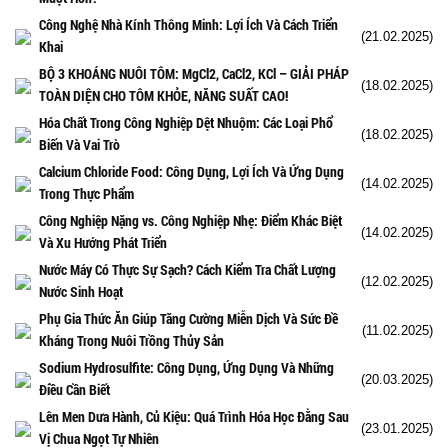
Công Nghệ Nhà Kính Thông Minh: Lợi Ích Và Cách Triển
(21.02.2025)
Khai
BỘ 3 KHOÁNG NUÔI TÔM: MgCl2, CaCl2, KCl – GIẢI PHÁP
(18.02.2025)
TOÀN DIỆN CHO TÔM KHỎE, NĂNG SUẤT CAO!
Hóa Chất Trong Công Nghiệp Dệt Nhuộm: Các Loại Phổ
(18.02.2025)
Biến Và Vai Trò
Calcium Chloride Food: Công Dụng, Lợi Ích Và Ứng Dụng
(14.02.2025)
Trong Thực Phẩm
Công Nghiệp Nặng vs. Công Nghiệp Nhẹ: Điểm Khác Biệt
(14.02.2025)
Và Xu Hướng Phát Triển
Nước Máy Có Thực Sự Sạch? Cách Kiểm Tra Chất Lượng
(12.02.2025)
Nước Sinh Hoạt
Phụ Gia Thức Ăn Giúp Tăng Cường Miễn Dịch Và Sức Đề
(11.02.2025)
Kháng Trong Nuôi Trồng Thủy Sản
Sodium Hydrosulfite: Công Dụng, Ứng Dụng Và Những
(20.03.2025)
Điều Cần Biết
Lên Men Dưa Hành, Củ Kiệu: Quá Trình Hóa Học Đằng Sau
(23.01.2025)
Vị Chua Ngọt Tự Nhiên