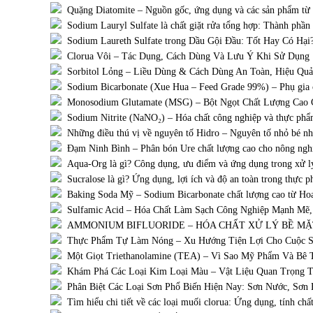
Quặng Diatomite – Nguồn gốc, ứng dụng và các sản phẩm từ đ
Sodium Lauryl Sulfate là chất giặt rửa tổng hợp: Thành phần
Sodium Laureth Sulfate trong Dầu Gội Đầu: Tốt Hay Có Hại
Clorua Vôi – Tác Dụng, Cách Dùng Và Lưu Ý Khi Sử Dụng
Sorbitol Lỏng – Liều Dùng & Cách Dùng An Toàn, Hiệu Quả
Sodium Bicarbonate (Xue Hua – Feed Grade 99%) – Phụ gia c
Monosodium Glutamate (MSG) – Bột Ngọt Chất Lượng Cao
Sodium Nitrite (NaNO₂) – Hóa chất công nghiệp và thực ph
Những điều thú vị về nguyên tố Hidro – Nguyên tố nhỏ bé n
Đạm Ninh Bình – Phân bón Ure chất lượng cao cho nông ngh
Aqua-Org là gì? Công dụng, ưu điểm và ứng dụng trong xử l
Sucralose là gì? Ứng dụng, lợi ích và độ an toàn trong thực 
Baking Soda Mỹ – Sodium Bicarbonate chất lượng cao từ Ho
Sulfamic Acid – Hóa Chất Làm Sạch Công Nghiệp Mạnh Mẽ,
AMMONIUM BIFLUORIDE – HÓA CHẤT XỬ LÝ BỀ MẶT
Thực Phẩm Tự Làm Nóng – Xu Hướng Tiện Lợi Cho Cuộc S
Một Giọt Triethanolamine (TEA) – Vì Sao Mỹ Phẩm Và Bê
Khám Phá Các Loại Kim Loại Màu – Vật Liệu Quan Trọng T
Phân Biệt Các Loại Sơn Phổ Biến Hiện Nay: Sơn Nước, Sơn
Tìm hiểu chi tiết về các loại muối clorua: Ứng dụng, tính chấ