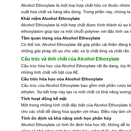
Alcohol Ethoxylate là một loại hợp chất hữu cơ thuộc nhóm
xuất hóa chất và hàng tiêu dùng. Trong phần này, chúng ta 
Khái niệm Alcohol Ethoxylate
Alcohol Ethoxylate là một hợp chất được hình thành từ sự 
ethoxylation giúp tạo ra một chuỗi polymer với đặc tính ư
Tầm quan trọng của Alcohol Ethoxylate
Có thể nói, Alcohol Ethoxylate đã góp phần cải thiện đáng
những giải pháp tối ưu cho việc xử lý chất lỏng và chất rắ
Cấu trúc và tính chất của Alcohol Ethoxylate
Cấu trúc hóa học của Alcohol Ethoxylate rất đa dạng, tùy t
những tính chất nổi bật của AE.
Cấu trúc hóa học của Alcohol Ethoxylate
Cấu trúc của Alcohol Ethoxylate bao gồm một phần rượu béo 
ethylen. Sự kết hợp này tạo ra một chất có khả năng tươn
Tính hoạt động bề mặt
Một trong những tính chất đặc biệt của Alcohol Ethoxylate 
cho các chất dễ dàng hòa quyện với nhau. Điều này làm cho
Tính ổn định và khả năng sinh học phân hủy
Alcohol Ethoxylate có tính ổn định hóa học tốt, không dễ b