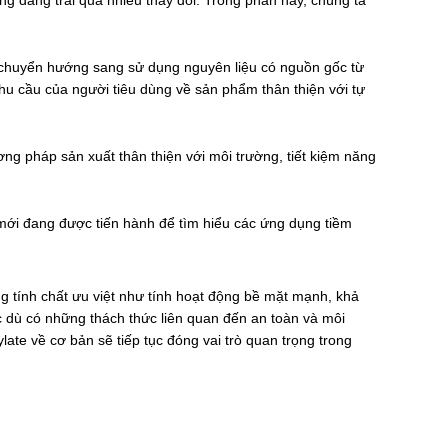
ng đang trải qua nhiều thay đổi. Trong phần này, chúng ta
ng chuyển hướng sang sử dụng nguyên liệu có nguồn gốc từ
hu cầu của người tiêu dùng về sản phẩm thân thiện với tự
ng pháp sản xuất thân thiện với môi trường, tiết kiệm năng
 mới đang được tiến hành để tìm hiểu các ứng dụng tiềm
g tính chất ưu việt như tính hoạt động bề mặt mạnh, khả
c dù có những thách thức liên quan đến an toàn và môi
late về cơ bản sẽ tiếp tục đóng vai trò quan trọng trong