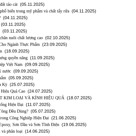
(05.11.2025)
ất tảo cát
(04.11.2025)
 phổ biến trong mỹ phẩm và chất tẩy rửa
(04.11.2025)
?
(03.11.2025)
(03.11.2025)
(02.10.2025)
hăn nuôi chất lượng cao
(23.09.2025)
 Cho Ngành Thực Phẩm
(18.09.2025)
ẩm
(11.09.2025)
hưng quyền năng
(09.09.2025)
iệp Việt Nam
(09.09.2025)
ý nước
(05.09.2025)
phẩm
(25.07.2025)
a Kỳ
(24.07.2025)
 Hiệu Quả Cao
(18.07.2025)
 KIM LOẠI VÀ KÍNH HIỆU QUẢ
(11.07.2025)
ống Hiện Đại
(05.07.2025)
 Tông Đều Dùng?
(21.06.2025)
rong Công Nghiệp Hiện Đại
(19.06.2025)
 Epoxy, Sơn Dầu và Sơn Tĩnh Điện
(14.06.2025)
t và phân loại