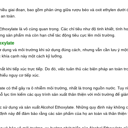
hiều giai đoạn, bao gồm phản ứng giữa rượu béo và oxit ethylen dưới đ
 an toàn.
 Ethoxylate là vô cùng quan trọng. Các chỉ tiêu như độ tinh khiết, tín
ợng sản phẩm mà còn hạn chế tác động tiêu cực lên môi trường.
oxylate
sử dụng và môi trường khi sử dụng đúng cách, nhưng vẫn cần lưu ý một
c khía cạnh này một cách kỹ lưỡng.
ắt khi tiếp xúc trực tiếp. Do đó, việc tuân thủ các biện pháp an toàn t
hiểu nguy cơ tiếp xúc.
ate có thể gây ra ô nhiễm môi trường, nhất là trong nguồn nước. Tuy n
nỗ lực tìm kiếm các quy trình sản xuất thân thiện với môi trường để giả
c sử dụng và sản xuất Alcohol Ethoxylate. Những quy định này không 
định này để đảm bảo rằng các sản phẩm của họ an toàn và thân thiện 