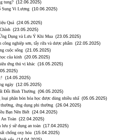
(12.06.2025)
ng tung?
(10.06.2025)
ổ Sung Vi Lượng
(24.05.2025)
iệu Quả
(23.05.2025)
 Chỉnh
(23.05.2025)
 Ứng Dụng và Lưu Ý Khi Mua
(22.05.2025)
 công nghiệp sơn, tẩy rửa và dược phẩm
(21.05.2025)
ong cuộc sống
(20.05.2025)
 học của kính
(16.05.2025)
hiệu ứng thú vị khác
05.2025)
(14.05.2025)
c!
(12.05.2025)
ừng ngày
(06.05.2025)
ất Đỗi Bình Thường
(05.05.2025)
 loại phân bón hóa học được dùng nhiều nhấ
(26.04.2025)
 thường, ứng dụng phi thường
(24.04.2025)
ều Bạn Nên Biết
(22.04.2025)
ý An Toàn
(17.04.2025)
à lưu ý sử dụng an toàn
(15.04.2025)
chất chống oxy hóa
(14.04.2025)
hiết yếu