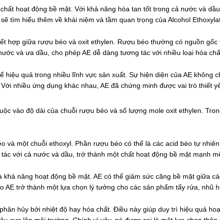
 chất hoạt động bề mặt. Với khả năng hòa tan tốt trong cả nước và dầu
sẽ tìm hiểu thêm về khái niệm và tầm quan trọng của Alcohol Ethoxylat
kết hợp giữa rượu béo và oxit ethylen. Rượu béo thường có nguồn gốc 
a nước và ưa dầu, cho phép AE dễ dàng tương tác với nhiều loại hóa ch
 kể hiệu quả trong nhiều lĩnh vực sản xuất. Sự hiện diện của AE không 
n. Với nhiều ứng dụng khác nhau, AE đã chứng minh được vai trò thiết y
huộc vào độ dài của chuỗi rượu béo và số lượng mole oxit ethylen. Tro
và một chuỗi ethoxyl. Phần rượu béo có thể là các acid béo tự nhiên, 
g tác với cả nước và dầu, trở thành một chất hoạt động bề mặt mạnh m
là khả năng hoạt động bề mặt. AE có thể giảm sức căng bề mặt giữa các
 AE trở thành một lựa chọn lý tưởng cho các sản phẩm tẩy rửa, nhũ h
ị phân hủy bởi nhiệt độ hay hóa chất. Điều này giúp duy trì hiệu quả h