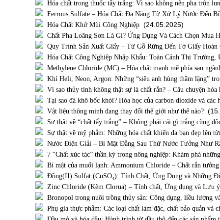
Hóa chất trong thuốc tẩy trắng: Vì sao không nên pha trộn lu
Ferrous Sulfate – Hóa Chất Đa Năng Từ Xử Lý Nước Đến B
(24.05.2025)
Hóa Chất Khử Mùi Công Nghiệp
Chất Pha Loãng Sơn Là Gì? Ứng Dụng Và Cách Chọn Mua H
Quy Trình Sản Xuất Giấy – Từ Gỗ Rừng Đến Tờ Giấy Hoàn
Hóa Chất Công Nghiệp Nhập Khẩu: Toàn Cảnh Thị Trường,
Methylene Chloride (MC) – Hóa chất mạnh mẽ phía sau ngành
Khí Heli, Neon, Argon: Những “siêu anh hùng thầm lặng” tr
Vì sao thủy tinh không thật sự là chất rắn? – Câu chuyện hóa
Tại sao đá khô bốc khói? Hóa học của carbon dioxide và các 
(15.
Vật liệu thông minh đang thay đổi thế giới như thế nào?
Sự thật về “chất tẩy trắng” – Không phải cái gì trắng cũng độ
Sự thật về mỹ phẩm: Những hóa chất khiến da bạn đẹp lên t
Nước Điện Giải – Bí Mật Đằng Sau Thứ Nước Tưởng Như R
7 “Chất xúc tác” thần kỳ trong nông nghiệp: Khám phá những
Bí mật của muối lạnh: Ammonium Chloride – Chất rắn tưởng
Đồng(II) Sulfat (CuSO₄): Tính Chất, Ứng Dụng và Những Đi
Zinc Chloride (Kẽm Clorua) – Tính chất, Ứng dụng và Lưu 
Bronopol trong nuôi trồng thủy sản: Công dụng, liều lượng v
Phụ gia thực phẩm: Các loại chất làm đặc, chất bảo quản và 
Dầu mỏ và hóa dầu: Hành trình từ dầu thô đến các sản phẩm t