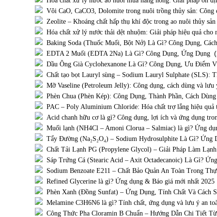
Hóa chất xử lý nước ao nuôi mùa nắng nóng: Giải pháp ổn đị
Vôi CaO, CaCO3, Dolomite trong nuôi trồng thủy sản: Công d
Zeolite – Khoáng chất hấp thụ khí độc trong ao nuôi thủy sản
Hóa chất xử lý nước thải dệt nhuộm: Giải pháp hiệu quả cho
Baking Soda (Thuốc Muối, Bột Nở) Là Gì? Công Dụng, Các
(
EDTA 2 Muối (EDTA 2Na) Là Gì? Công Dụng, Ứng Dụng
Dầu Ông Già Cyclohexanone Là Gì? Công Dụng, Ưu Điểm 
Chất tạo bọt Lauryl sùng – Sodium Lauryl Sulphate (SLS):
Mỡ Vaseline (Petroleum Jelly): Công dụng, cách dùng và lưu 
Phèn Chua (Phèn Kép): Công Dụng, Thành Phần, Cách Dùn
PAC – Poly Aluminium Chloride: Hóa chất trợ lắng hiệu quả 
Acid chanh hữu cơ là gì? Công dụng, lợi ích và ứng dụng tro
Muối lạnh (NH4Cl – Amoni Clorua – Salmiac) là gì? Ứng dụng
Tẩy Đường (Na₂S₂O₄) – Sodium Hydrosulphite Là Gì? Ứng 
Chất Tải Lạnh PG (Propylene Glycol) – Giải Pháp Làm Lạn
Sáp Trứng Cá (Stearic Acid – Axit Octadecanoic) Là Gì? Ứ
Sodium Benzoate E211 – Chất Bảo Quản An Toàn Trong Th
Refined Glycerine là gì? Ứng dụng & Báo giá mới nhất 2025
Phèn Xanh (Đồng Sunfat) – Ứng Dụng, Tính Chất Và Cách 
Melamine C3H6N6 là gì? Tính chất, ứng dụng và lưu ý an to
Công Thức Pha Cloramin B Chuẩn – Hướng Dẫn Chi Tiết Từ