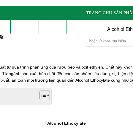
TRANG CHỦ SẢN PH
ẤT
TIN TỨC
LIÊN HỆ
TUYỂN DỤNG
Alcohlol Eth
ất
xuất từ quá trình phản ứng của rượu béo và oxit ethylen. Chất này kh
 Từ ngành sản xuất hóa chất đến các sản phẩm tiêu dùng, sự hiện diện 
n xuất, an toàn môi trường liên quan đến Alcohol Ethoxylate cũng như x
Alcohol Ethoxylate