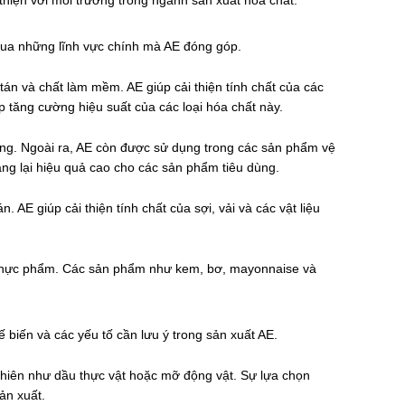
 thiện với môi trường trong ngành sản xuất hóa chất.
qua những lĩnh vực chính mà AE đóng góp.
tán và chất làm mềm. AE giúp cải thiện tính chất của các
 tăng cường hiệu suất của các loại hóa chất này.
ng. Ngoài ra, AE còn được sử dụng trong các sản phẩm vệ
ng lại hiệu quả cao cho các sản phẩm tiêu dùng.
AE giúp cải thiện tính chất của sợi, vải và các vật liệu
t thực phẩm. Các sản phẩm như kem, bơ, mayonnaise và
 biến và các yếu tố cần lưu ý trong sản xuất AE.
 nhiên như dầu thực vật hoặc mỡ động vật. Sự lựa chọn
ản xuất.