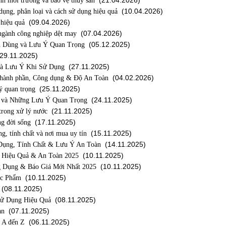
(21.04.2026)
nh môi trường và bảo vệ thủy sản
(10.04.2026)
ụng, phân loại và cách sử dụng hiệu quả
(09.04.2026)
 hiệu quả
(07.04.2026)
 ngành công nghiệp dệt may
(05.12.2025)
h Dùng và Lưu Ý Quan Trọng
29.11.2025)
(27.11.2025)
Và Lưu Ý Khi Sử Dụng
(04.02.2026)
 Thành phần, Công dụng & Độ An Toàn
(25.11.2025)
ý quan trọng
(24.11.2025)
g và Những Lưu Ý Quan Trọng
(21.11.2025)
trong xử lý nước
(17.11.2025)
ng đời sống
(15.11.2025)
, tính chất và nơi mua uy tín
(14.11.2025)
Dụng, Tính Chất & Lưu Ý An Toàn
(10.11.2025)
h Hiệu Quả & An Toàn 2025
(10.11.2025)
ng Dụng & Báo Giá Mới Nhất 2025
(10.11.2025)
ực Phẩm
(08.11.2025)
(08.11.2025)
Sử Dụng Hiệu Quả
(07.11.2025)
àn
(06.11.2025)
 A đến Z