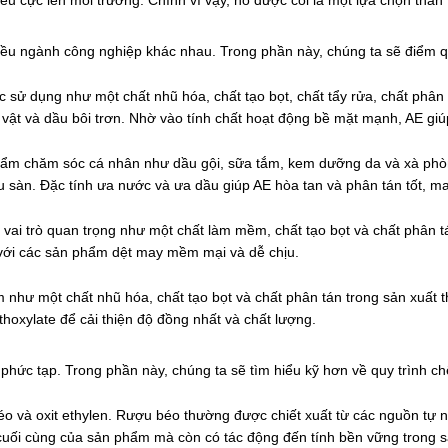
êu cực lên môi trường. Chính vì vậy, nó được coi là một lựa chọn thân
hiều ngành công nghiệp khác nhau. Trong phần này, chúng ta sẽ điểm 
 sử dụng như một chất nhũ hóa, chất tạo bọt, chất tẩy rửa, chất phân 
vật và dầu bôi trơn. Nhờ vào tính chất hoạt động bề mặt mạnh, AE giúp
hẩm chăm sóc cá nhân như dầu gội, sữa tắm, kem dưỡng da và xà phò
 sàn. Đặc tính ưa nước và ưa dầu giúp AE hòa tan và phân tán tốt, ma
i trò quan trọng như một chất làm mềm, chất tạo bọt và chất phân tán. 
 với các sản phẩm dệt may mềm mại và dễ chịu.
như một chất nhũ hóa, chất tạo bọt và chất phân tán trong sản xuấ
hoxylate để cải thiện độ đồng nhất và chất lượng.
hức tạp. Trong phần này, chúng ta sẽ tìm hiểu kỹ hơn về quy trình chế
béo và oxit ethylen. Rượu béo thường được chiết xuất từ các nguồn tự
cuối cùng của sản phẩm mà còn có tác động đến tính bền vững trong s