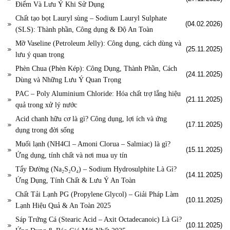
Điểm Và Lưu Ý Khi Sử Dụng
Chất tạo bọt Lauryl sùng – Sodium Lauryl Sulphate
(04.02.2026)
(SLS): Thành phần, Công dụng & Độ An Toàn
Mỡ Vaseline (Petroleum Jelly): Công dụng, cách dùng và
(25.11.2025)
lưu ý quan trọng
Phèn Chua (Phèn Kép): Công Dụng, Thành Phần, Cách
(24.11.2025)
Dùng và Những Lưu Ý Quan Trọng
PAC – Poly Aluminium Chloride: Hóa chất trợ lắng hiệu
(21.11.2025)
quả trong xử lý nước
Acid chanh hữu cơ là gì? Công dụng, lợi ích và ứng
(17.11.2025)
dụng trong đời sống
Muối lạnh (NH4Cl – Amoni Clorua – Salmiac) là gì?
(15.11.2025)
Ứng dụng, tính chất và nơi mua uy tín
Tẩy Đường (Na₂S₂O₄) – Sodium Hydrosulphite Là Gì?
(14.11.2025)
Ứng Dụng, Tính Chất & Lưu Ý An Toàn
Chất Tải Lạnh PG (Propylene Glycol) – Giải Pháp Làm
(10.11.2025)
Lạnh Hiệu Quả & An Toàn 2025
Sáp Trứng Cá (Stearic Acid – Axit Octadecanoic) Là Gì?
(10.11.2025)