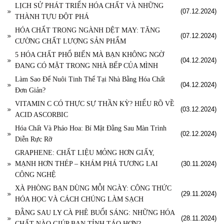
LỊCH SỬ PHÁT TRIỂN HÓA CHẤT VÀ NHỮNG
(07.12.2024)
THÀNH TỰU ĐỘT PHÁ
HÓA CHẤT TRONG NGÀNH DỆT MAY: TĂNG
(07.12.2024)
CƯỜNG CHẤT LƯỢNG SẢN PHẨM
5 HÓA CHẤT PHỔ BIẾN MÀ BẠN KHÔNG NGỜ
(04.12.2024)
ĐANG CÓ MẶT TRONG NHÀ BẾP CỦA MÌNH
Làm Sao Để Nuôi Tinh Thể Tại Nhà Bằng Hóa Chất
(04.12.2024)
Đơn Giản?
VITAMIN C CÓ THỰC SỰ THẦN KỲ? HIỂU RÕ VỀ
(03.12.2024)
ACID ASCORBIC
Hóa Chất Và Pháo Hoa: Bí Mật Đằng Sau Màn Trình
(02.12.2024)
Diễn Rực Rỡ
GRAPHENE: CHẤT LIỆU MỎNG HƠN GIẤY,
MẠNH HƠN THÉP – KHÁM PHÁ TƯƠNG LAI
(30.11.2024)
CÔNG NGHỆ
XÀ PHÒNG BẠN DÙNG MỖI NGÀY: CÔNG THỨC
(29.11.2024)
HÓA HỌC VÀ CÁCH CHÚNG LÀM SẠCH
ĐẰNG SAU LY CÀ PHÊ BUỔI SÁNG: NHỮNG HÓA
(28.11.2024)
CHẤT NÀO GIÚP BẠN TỈNH TÁO HƠN?