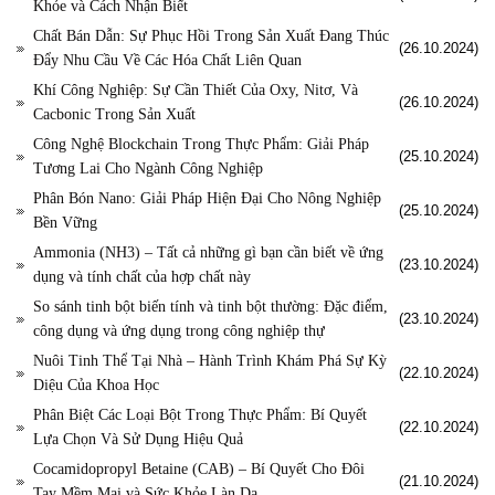
Khỏe và Cách Nhận Biết
Chất Bán Dẫn: Sự Phục Hồi Trong Sản Xuất Đang Thúc
(26.10.2024)
Đẩy Nhu Cầu Về Các Hóa Chất Liên Quan
Khí Công Nghiệp: Sự Cần Thiết Của Oxy, Nitơ, Và
(26.10.2024)
Cacbonic Trong Sản Xuất
Công Nghệ Blockchain Trong Thực Phẩm: Giải Pháp
(25.10.2024)
Tương Lai Cho Ngành Công Nghiệp
Phân Bón Nano: Giải Pháp Hiện Đại Cho Nông Nghiệp
(25.10.2024)
Bền Vững
Ammonia (NH3) – Tất cả những gì bạn cần biết về ứng
(23.10.2024)
dụng và tính chất của hợp chất này
So sánh tinh bột biến tính và tinh bột thường: Đặc điểm,
(23.10.2024)
công dụng và ứng dụng trong công nghiệp thự
Nuôi Tinh Thể Tại Nhà – Hành Trình Khám Phá Sự Kỳ
(22.10.2024)
Diệu Của Khoa Học
Phân Biệt Các Loại Bột Trong Thực Phẩm: Bí Quyết
(22.10.2024)
Lựa Chọn Và Sử Dụng Hiệu Quả
Cocamidopropyl Betaine (CAB) – Bí Quyết Cho Đôi
(21.10.2024)
Tay Mềm Mại và Sức Khỏe Làn Da