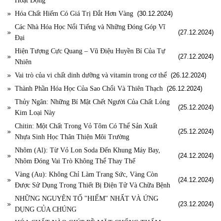
Hoạt Động
Hóa Chất Hiếm Có Giá Trị Đắt Hơn Vàng
(30.12.2024)
Các Nhà Hóa Học Nổi Tiếng và Những Đóng Góp Vĩ
(27.12.2024)
Đại
Hiện Tượng Cực Quang – Vũ Điệu Huyền Bí Của Tự
(27.12.2024)
Nhiên
Vai trò của vi chất dinh dưỡng và vitamin trong cơ thể
(26.12.2024)
Thành Phần Hóa Học Của Sao Chổi Và Thiên Thạch
(26.12.2024)
Thủy Ngân: Những Bí Mật Chết Người Của Chất Lỏng
(25.12.2024)
Kim Loại Này
Chitin: Một Chất Trong Vỏ Tôm Có Thể Sản Xuất
(25.12.2024)
Nhựa Sinh Học Thân Thiện Môi Trường
Nhôm (Al): Từ Vỏ Lon Soda Đến Khung Máy Bay,
(24.12.2024)
Nhôm Đóng Vai Trò Không Thể Thay Thế
Vàng (Au): Không Chỉ Làm Trang Sức, Vàng Còn
(24.12.2024)
Được Sử Dụng Trong Thiết Bị Điện Tử Và Chữa Bệnh
NHỮNG NGUYÊN TỐ "HIẾM" NHẤT VÀ ỨNG
(23.12.2024)
DỤNG CỦA CHÚNG