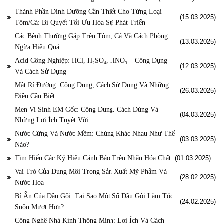
Thành Phần Dinh Dưỡng Cần Thiết Cho Từng Loại
(15.03.2025)
Tôm/Cá: Bí Quyết Tối Ưu Hóa Sự Phát Triển
Các Bệnh Thường Gặp Trên Tôm, Cá Và Cách Phòng
(13.03.2025)
Ngừa Hiệu Quả
Acid Công Nghiệp: HCl, H₂SO₄, HNO₃ – Công Dụng
(12.03.2025)
Và Cách Sử Dụng
Mật Rỉ Đường: Công Dụng, Cách Sử Dụng Và Những
(26.03.2025)
Điều Cần Biết
Men Vi Sinh EM Gốc: Công Dụng, Cách Dùng Và
(04.03.2025)
Những Lợi Ích Tuyệt Vời
Nước Cứng Và Nước Mềm: Chúng Khác Nhau Như Thế
(03.03.2025)
Nào?
Tìm Hiểu Các Ký Hiệu Cảnh Báo Trên Nhãn Hóa Chất
(01.03.2025)
Vai Trò Của Dung Môi Trong Sản Xuất Mỹ Phẩm Và
(28.02.2025)
Nước Hoa
Bí Ẩn Của Dầu Gội: Tại Sao Một Số Dầu Gội Làm Tóc
(24.02.2025)
Suôn Mượt Hơn?
Công Nghệ Nhà Kính Thông Minh: Lợi Ích Và Cách