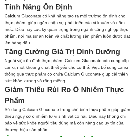
Bổ gan và giải độc gan
Tính Năng Ổn Định
Phòng và trị bệnh
Bổ sung dinh dưỡng tăng trọng
Calcium Gluconate có khả năng tạo ra môi trường ổn định cho
Hấp thụ khí độc Yucca
thực phẩm, giúp ngăn chặn sự phát triển của vi khuẩn và nấm
HÓA CHẤT XỬ LÝ NƯỚC
mốc. Điều này cực kỳ quan trọng trong ngành công nghiệp thực
Xử lý nước hồ bơi
phẩm, nơi mà sự an toàn và chất lượng sản phẩm luôn được đặt
Xử lý nước sinh hoạt
lên hàng đầu.
Xử lý nước thải
Tăng Cường Giá Trị Dinh Dưỡng
Xử lý nước giếng khoan
Ngoài việc ổn định thực phẩm, Calcium Gluconate còn cung cấp
Xử lý nước khác
canxi, một khoáng chất thiết yếu cho cơ thể. Việc bổ sung canxi
DUNG MÔI CÔNG NGHIỆP
thông qua thực phẩm có chứa Calcium Gluconate giúp cải thiện
Pha sơn nước
sức khỏe xương và răng miệng.
Pha sơn epoxy
Giảm Thiểu Rủi Ro Ô Nhiễm Thực
Pha sơn dầu
Pha sơn tĩnh điện
Phẩm
Dung môi khác
Sử dụng Calcium Gluconate trong chế biến thực phẩm giúp giảm
HƯƠNG LIỆU TINH DẦU
thiểu nguy cơ ô nhiễm từ vi sinh vật có hại. Điều này không chỉ
HÓA CHẤT CÔNG NGHIỆP
bảo vệ sức khỏe người tiêu dùng mà còn nâng cao uy tín của
Axit
thương hiệu sản phẩm.
Hóa chất khác