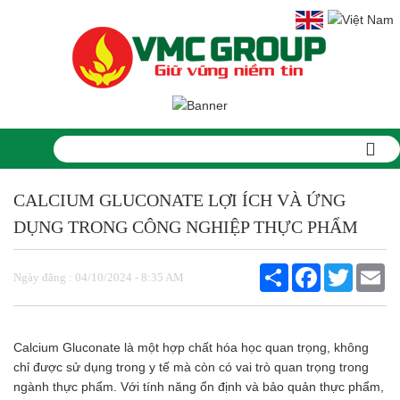
Trang chủ
CALCIUM GLUCONATE LỢI ÍCH VÀ ỨNG
Sản phẩm
PHỤ GIA THỰC PHẨM
DỤNG TRONG CÔNG NGHIỆP THỰC PHẨM
Tinh bột biến tính
Màu thực phẩm
Share
Facebook
Twitter
Em
Hương liệu thực phẩm
Ngày đăng : 04/10/2024 - 8:35 AM
Chất phụ gia điều vị tạo ngọt
Chất phụ gia oxy hóa giữ màu
Chất phụ gia nhũ hóa làm dày
Calcium Gluconate là một hợp chất hóa học quan trọng, không
Chất phụ gia chống đông vón
chỉ được sử dụng trong y tế mà còn có vai trò quan trọng trong
Chất phụ gia tạo cấu trúc
ngành thực phẩm. Với tính năng ổn định và bảo quản thực phẩm,
Chất phụ gia bảo quản