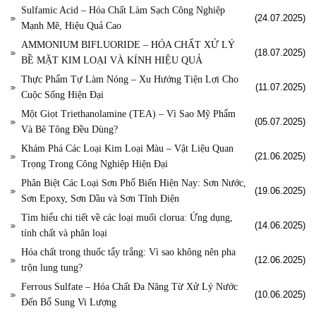
Sulfamic Acid – Hóa Chất Làm Sạch Công Nghiệp
(24.07.2025)
Mạnh Mẽ, Hiệu Quả Cao
AMMONIUM BIFLUORIDE – HÓA CHẤT XỬ LÝ
(18.07.2025)
BỀ MẶT KIM LOẠI VÀ KÍNH HIỆU QUẢ
Thực Phẩm Tự Làm Nóng – Xu Hướng Tiện Lợi Cho
(11.07.2025)
Cuộc Sống Hiện Đại
Một Giọt Triethanolamine (TEA) – Vì Sao Mỹ Phẩm
(05.07.2025)
Và Bê Tông Đều Dùng?
Khám Phá Các Loại Kim Loại Màu – Vật Liệu Quan
(21.06.2025)
Trọng Trong Công Nghiệp Hiện Đại
Phân Biệt Các Loại Sơn Phổ Biến Hiện Nay: Sơn Nước,
(19.06.2025)
Sơn Epoxy, Sơn Dầu và Sơn Tĩnh Điện
Tìm hiểu chi tiết về các loại muối clorua: Ứng dụng,
(14.06.2025)
tính chất và phân loại
Hóa chất trong thuốc tẩy trắng: Vì sao không nên pha
(12.06.2025)
trộn lung tung?
Ferrous Sulfate – Hóa Chất Đa Năng Từ Xử Lý Nước
(10.06.2025)
Đến Bổ Sung Vi Lượng