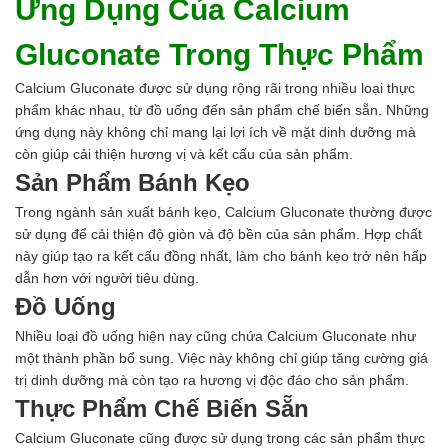
Kiềm
Ứng Dụng Của Calcium
Muối
Kim loại màu
Gluconate Trong Thực Phẩm
Oxit kim loại
HÓA CHẤT THÍ NGHIỆM
Calcium Gluconate được sử dụng rộng rãi trong nhiều loại thực
Hóa chất thí nghiệm
phẩm khác nhau, từ đồ uống đến sản phẩm chế biến sẵn. Những
Thiết bị phòng thí nghiệm
ứng dụng này không chỉ mang lại lợi ích về mặt dinh dưỡng mà
HÓA CHẤT NÔNG NGHIỆP
còn giúp cải thiện hương vị và kết cấu của sản phẩm.
Nguyên liệu phân bón
Sản Phẩm Bánh Kẹo
Chế phẩm sinh học
Trong ngành sản xuất bánh kẹo, Calcium Gluconate thường được
Nguyên liệu chăn nuôi
sử dụng để cải thiện độ giòn và độ bền của sản phẩm. Hợp chất
HÓA CHẤT XÂY DỰNG
này giúp tạo ra kết cấu đồng nhất, làm cho bánh kẹo trở nên hấp
Chống thấm sika
dẫn hơn với người tiêu dùng.
Silicone Dow Corning
Đồ Uống
Silicone KCC
Silicone Apollo
Nhiều loại đồ uống hiện nay cũng chứa Calcium Gluconate như
Silicone Kingbond
một thành phần bổ sung. Việc này không chỉ giúp tăng cường giá
Silicone Shinetsu
trị dinh dưỡng mà còn tạo ra hương vị độc đáo cho sản phẩm.
Keo Silicone
Thực Phẩm Chế Biến Sẵn
Hóa chất khác
Calcium Gluconate cũng được sử dụng trong các sản phẩm thực
Giới Thiệu