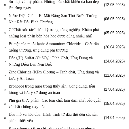
Sự thật về mỹ phẩm: Những hóa chất khiến da bạn đẹp
(12.05.2025)
lên từng ngày
Nước Điện Giải – Bí Mật Đằng Sau Thứ Nước Tưởng
(06.05.2025)
Như Rất Đỗi Bình Thường
7 “Chất xúc tác” thần kỳ trong nông nghiệp: Khám phá
(05.05.2025)
những loại phân bón hóa học được dùng nhiều nhấ
Bí mật của muối lạnh: Ammonium Chloride – Chất rắn
(26.04.2025)
tưởng thường, ứng dụng phi thường
Đồng(II) Sulfat (CuSO₄): Tính Chất, Ứng Dụng và
(24.04.2025)
Những Điều Bạn Nên Biết
Zinc Chloride (Kẽm Clorua) – Tính chất, Ứng dụng và
(22.04.2025)
Lưu ý An Toàn
Bronopol trong nuôi trồng thủy sản: Công dụng, liều
(17.04.2025)
lượng và lưu ý sử dụng an toàn
Phụ gia thực phẩm: Các loại chất làm đặc, chất bảo quản
(15.04.2025)
và chất chống oxy hóa
Dầu mỏ và hóa dầu: Hành trình từ dầu thô đến các sản
(14.04.2025)
phẩm thiết yếu
Kim cương và than chì: Vì sao cùng là carbon nhưng