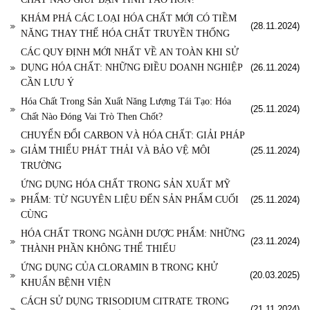
KHÁM PHÁ CÁC LOẠI HÓA CHẤT MỚI CÓ TIỀM
(28.11.2024)
NĂNG THAY THẾ HÓA CHẤT TRUYỀN THỐNG
CÁC QUY ĐỊNH MỚI NHẤT VỀ AN TOÀN KHI SỬ
DỤNG HÓA CHẤT: NHỮNG ĐIỀU DOANH NGHIỆP
(26.11.2024)
CẦN LƯU Ý
Hóa Chất Trong Sản Xuất Năng Lượng Tái Tạo: Hóa
(25.11.2024)
Chất Nào Đóng Vai Trò Then Chốt?
CHUYỂN ĐỔI CARBON VÀ HÓA CHẤT: GIẢI PHÁP
GIẢM THIỂU PHÁT THẢI VÀ BẢO VỆ MÔI
(25.11.2024)
TRƯỜNG
ỨNG DỤNG HÓA CHẤT TRONG SẢN XUẤT MỸ
PHẨM: TỪ NGUYÊN LIỆU ĐẾN SẢN PHẨM CUỐI
(25.11.2024)
CÙNG
HÓA CHẤT TRONG NGÀNH DƯỢC PHẨM: NHỮNG
(23.11.2024)
THÀNH PHẦN KHÔNG THỂ THIẾU
ỨNG DỤNG CỦA CLORAMIN B TRONG KHỬ
(20.03.2025)
KHUẨN BỆNH VIỆN
CÁCH SỬ DỤNG TRISODIUM CITRATE TRONG
(21.11.2024)