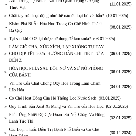
Axit Trong Tự Nhiên: Vai Trò Quan Trọng Ở Động
(11.01.2025)
Thực Vật
Chất tẩy rửa hoạt động như thế nào để loại bỏ vết bẩn?
(10.01.2025)
Khám Phá Bí Ẩn Hóa Học Trong Cơ Chế Hình Thành
(08.01.2025)
Đá Quý
Tại sao khí CO2 lại được sử dụng để làm soda?
(08.01.2025)
LÀM GIÒ CHẢ, XÚC XÍCH, LẠP XƯỞNG TỰ TAY
CHO DỊP TẾT 2025: HƯỚNG DẪN CHI TIẾT TỪ A
(06.01.2025)
ĐẾN Z
HÓA HỌC PHÍA SAU BỘT NỞ VÀ SỰ NỞ PHỒNG
(06.01.2025)
CỦA BÁNH
Vai Trò Của Chất Chống Oxy Hóa Trong Làm Chậm
(04.01.2025)
Lão Hóa
Cơ Chế Hoạt Động Của Hệ Thống Lọc Nước Sạch
(03.01.2025)
Quy Trình Sản Xuất Xi Măng và Vai Trò của Hóa Học
(02.01.2025)
Phản Ứng Nhiệt Độ Cực Đoan: Sự Nổ, Cháy, Và Đông
(02.01.2025)
Lạnh Tức Thì
Các Loại Thuốc Điều Trị Bệnh Phổ Biến và Cơ Chế
(30.12.2024)