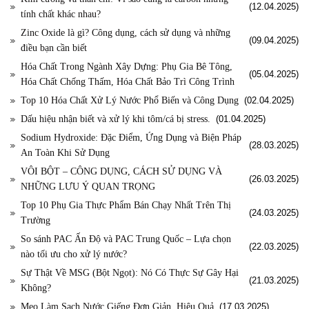
(12.04.2025)
tính chất khác nhau?
Zinc Oxide là gì? Công dụng, cách sử dụng và những
(09.04.2025)
điều bạn cần biết
Hóa Chất Trong Ngành Xây Dựng: Phụ Gia Bê Tông,
(05.04.2025)
Hóa Chất Chống Thấm, Hóa Chất Bảo Trì Công Trình
Top 10 Hóa Chất Xử Lý Nước Phổ Biến và Công Dụng
(02.04.2025)
Dấu hiệu nhận biết và xử lý khi tôm/cá bị stress.
(01.04.2025)
Sodium Hydroxide: Đặc Điểm, Ứng Dụng và Biện Pháp
(28.03.2025)
An Toàn Khi Sử Dụng
VÔI BỘT – CÔNG DỤNG, CÁCH SỬ DỤNG VÀ
(26.03.2025)
NHỮNG LƯU Ý QUAN TRỌNG
Top 10 Phụ Gia Thực Phẩm Bán Chạy Nhất Trên Thị
(24.03.2025)
Trường
So sánh PAC Ấn Độ và PAC Trung Quốc – Lựa chọn
(22.03.2025)
nào tối ưu cho xử lý nước?
Sự Thật Về MSG (Bột Ngọt): Nó Có Thực Sự Gây Hại
(21.03.2025)
Không?
Mẹo Làm Sạch Nước Giếng Đơn Giản, Hiệu Quả
(17.03.2025)