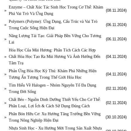
Enzyme – Chất Xúc Tác Sinh Học Trong Cơ Thể: Khám
(08.11.2024)
Phá Vai Trò Và Ứng Dụng
Polymers (Polyme): Ứng Dụng, Cấu Trúc và Vai Trò
(06.11.2024)
Trong Cuộc Sống Hiện Đại
Năng Lượng Tái Tạo: Giải Pháp Bền Vững Cho Tương
(06.11.2024)
Lai
Hóa Học Của Mùi Hương: Phân Tích Cách Các Hợp
Chất Hóa Học Tạo Ra Mùi Hương Và Ảnh Hưởng Đến
(04.11.2024)
Tâm Trạ
Phản Ứng Hóa Học Kỳ Thú: Khám Phá Những Hiện
(04.11.2024)
Tượng Ấn Tượng Trong Thế Giới Hóa Học
Tìm Hiểu Về Halogen – Nhóm Nguyên Tố Đa Dụng
(02.11.2024)
Trong Đời Sống
Chất Béo - Nguồn Dinh Dưỡng Thiết Yếu Cho Cơ Thể:
(02.11.2024)
Phân Loại, Lợi Ích & Cách Sử Dụng Đúng Cách
Phân Bón Hữu Cơ: Xu Hướng Tăng Trưởng Bền Vững
(30.10.2024)
Trong Nông Nghiệp Hiện Đại
Nhựa Sinh Học - Xu Hướng Mới Trong Sản Xuất Nhựa