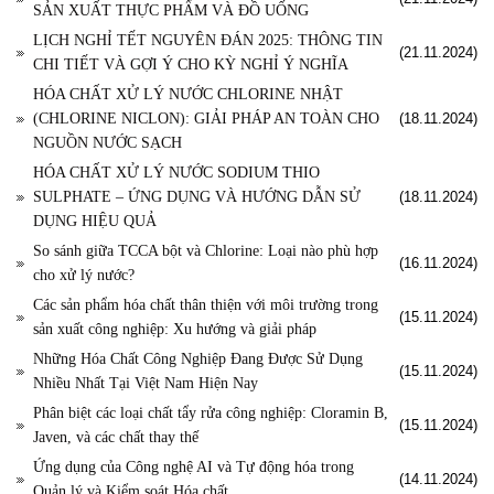
SẢN XUẤT THỰC PHẨM VÀ ĐỒ UỐNG
LỊCH NGHỈ TẾT NGUYÊN ĐÁN 2025: THÔNG TIN
(21.11.2024)
CHI TIẾT VÀ GỢI Ý CHO KỲ NGHỈ Ý NGHĨA
HÓA CHẤT XỬ LÝ NƯỚC CHLORINE NHẬT
(CHLORINE NICLON): GIẢI PHÁP AN TOÀN CHO
(18.11.2024)
NGUỒN NƯỚC SẠCH
HÓA CHẤT XỬ LÝ NƯỚC SODIUM THIO
SULPHATE – ỨNG DỤNG VÀ HƯỚNG DẪN SỬ
(18.11.2024)
DỤNG HIỆU QUẢ
So sánh giữa TCCA bột và Chlorine: Loại nào phù hợp
(16.11.2024)
cho xử lý nước?
Các sản phẩm hóa chất thân thiện với môi trường trong
(15.11.2024)
sản xuất công nghiệp: Xu hướng và giải pháp
Những Hóa Chất Công Nghiệp Đang Được Sử Dụng
(15.11.2024)
Nhiều Nhất Tại Việt Nam Hiện Nay
Phân biệt các loại chất tẩy rửa công nghiệp: Cloramin B,
(15.11.2024)
Javen, và các chất thay thế
Ứng dụng của Công nghệ AI và Tự động hóa trong
(14.11.2024)
Quản lý và Kiểm soát Hóa chất