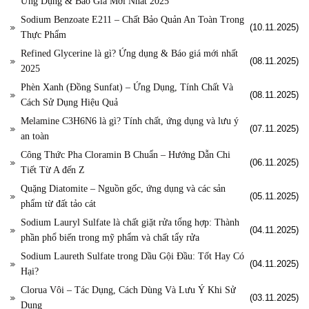
Ứng Dụng & Báo Giá Mới Nhất 2025
Sodium Benzoate E211 – Chất Bảo Quản An Toàn Trong
(10.11.2025)
Thực Phẩm
Refined Glycerine là gì? Ứng dụng & Báo giá mới nhất
(08.11.2025)
2025
Phèn Xanh (Đồng Sunfat) – Ứng Dụng, Tính Chất Và
(08.11.2025)
Cách Sử Dụng Hiệu Quả
Melamine C3H6N6 là gì? Tính chất, ứng dụng và lưu ý
(07.11.2025)
an toàn
Công Thức Pha Cloramin B Chuẩn – Hướng Dẫn Chi
(06.11.2025)
Tiết Từ A đến Z
Quặng Diatomite – Nguồn gốc, ứng dụng và các sản
(05.11.2025)
phẩm từ đất tảo cát
Sodium Lauryl Sulfate là chất giặt rửa tổng hợp: Thành
(04.11.2025)
phần phổ biến trong mỹ phẩm và chất tẩy rửa
Sodium Laureth Sulfate trong Dầu Gội Đầu: Tốt Hay Có
(04.11.2025)
Hại?
Clorua Vôi – Tác Dụng, Cách Dùng Và Lưu Ý Khi Sử
(03.11.2025)
Dụng