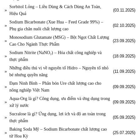
Sorbitol Lỏng – Liều Dùng & Cách Dùng An Toàn,
(03.11.2025)
Hiệu Quả
Sodium Bicarbonate (Xue Hua – Feed Grade 99%) –
(02.10.2025)
Phụ gia chăn nuôi chất lượng cao
Monosodium Glutamate (MSG) – Bột Ngọt Chất Lượng
(23.09.2025)
Cao Cho Ngành Thực Phẩm
Sodium Nitrite (NaNO₂) – Hóa chất công nghiệp và
(18.09.2025)
thực phẩm
Những điều thú vị về nguyên tố Hidro – Nguyên tố nhỏ
(11.09.2025)
bé nhưng quyền năng
Đạm Ninh Bình – Phân bón Ure chất lượng cao cho
(09.09.2025)
nông nghiệp Việt Nam
Aqua-Org là gì? Công dụng, ưu điểm và ứng dụng trong
(09.09.2025)
xử lý nước
Sucralose là gì? Ứng dụng, lợi ích và độ an toàn trong
(05.09.2025)
thực phẩm
Baking Soda Mỹ – Sodium Bicarbonate chất lượng cao
(25.07.2025)
từ Hoa Kỳ