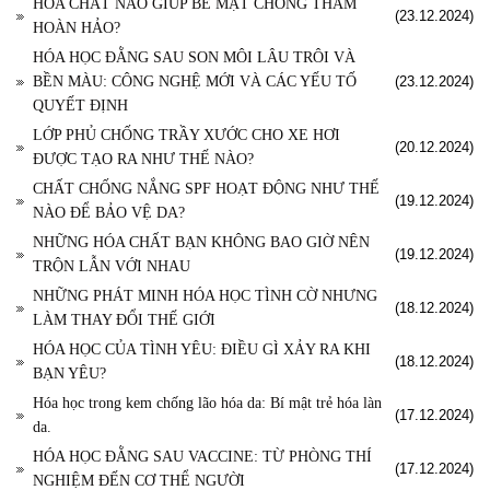
HÓA CHẤT NÀO GIÚP BỀ MẶT CHỐNG THẤM
(23.12.2024)
HOÀN HẢO?
HÓA HỌC ĐẰNG SAU SON MÔI LÂU TRÔI VÀ
BỀN MÀU: CÔNG NGHỆ MỚI VÀ CÁC YẾU TỐ
(23.12.2024)
QUYẾT ĐỊNH
LỚP PHỦ CHỐNG TRẦY XƯỚC CHO XE HƠI
(20.12.2024)
ĐƯỢC TẠO RA NHƯ THẾ NÀO?
CHẤT CHỐNG NẮNG SPF HOẠT ĐỘNG NHƯ THẾ
(19.12.2024)
NÀO ĐỂ BẢO VỆ DA?
NHỮNG HÓA CHẤT BẠN KHÔNG BAO GIỜ NÊN
(19.12.2024)
TRỘN LẪN VỚI NHAU
NHỮNG PHÁT MINH HÓA HỌC TÌNH CỜ NHƯNG
(18.12.2024)
LÀM THAY ĐỔI THẾ GIỚI
HÓA HỌC CỦA TÌNH YÊU: ĐIỀU GÌ XẢY RA KHI
(18.12.2024)
BẠN YÊU?
Hóa học trong kem chống lão hóa da: Bí mật trẻ hóa làn
(17.12.2024)
da.
HÓA HỌC ĐẰNG SAU VACCINE: TỪ PHÒNG THÍ
(17.12.2024)
NGHIỆM ĐẾN CƠ THỂ NGƯỜI