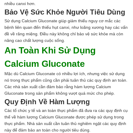
Ngành Mỹ Phẩm
nhiều canxi hơn.
Ngành Hóa Dầu
Bảo Vệ Sức Khỏe Người Tiêu Dùng
Ngành Giấy
Sử dụng Calcium Gluconate giúp giảm thiểu nguy cơ mắc các
Liên hệ
bệnh liên quan đến thiếu hụt canxi, như loãng xương hay các vấn
Tuyển dụng
đề về răng miệng. Điều này không chỉ bảo vệ sức khỏe mà còn
nâng cao chất lượng cuộc sống.
An Toàn Khi Sử Dụng
Calcium Gluconate
Mặc dù Calcium Gluconate có nhiều lợi ích, nhưng việc sử dụng
nó trong thực phẩm cũng cần phải tuân thủ các quy định an toàn.
Các nhà sản xuất cần đảm bảo rằng hàm lượng Calcium
Gluconate trong sản phẩm không vượt quá mức cho phép.
Quy Định Về Hàm Lượng
Các tổ chức y tế và an toàn thực phẩm đã đưa ra các quy định cụ
thể về hàm lượng Calcium Gluconate được phép sử dụng trong
thực phẩm. Nhà sản xuất cần tuân thủ nghiêm ngặt các quy định
này để đảm bảo an toàn cho người tiêu dùng.