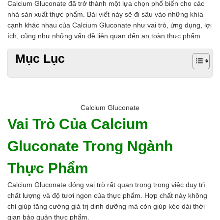
Calcium Gluconate đã trở thành một lựa chọn phổ biến cho các
Chất phụ gia nem giò chả
nhà sản xuất thực phẩm. Bài viết này sẽ đi sâu vào những khía
Chất phụ gia bún mì phở
cạnh khác nhau của Calcium Gluconate như vai trò, ứng dụng, lợi
Chất phụ gia bánh kẹo kem
ích, cũng như những vấn đề liên quan đến an toàn thực phẩm.
Chất phụ gia nước giải khát
Chất phụ gia xúc xích
Mục Lục
Chất phụ gia nước mắm
Chất phụ gia rau củ quả
Chất phụ gia thạch rau câu
Chất phụ gia đậu hũ
HÓA CHẤT TẨY RỬA
Calcium Gluconate
Tẩy rửa công nghiệp
Vai Trò Của Calcium
Tẩy rửa sinh hoạt
Tẩy rửa ô tô xe máy
Gluconate Trong Ngành
Tẩy cáu cặn đường ống
Tẩy rửa khác
Thực Phẩm
HÓA CHẤT THỦY SẢN
Hóa chất xử lý nước
Calcium Gluconate đóng vai trò rất quan trọng trong việc duy trì
Men đường ruột
chất lượng và độ tươi ngon của thực phẩm. Hợp chất này không
Men vi sinh EM gốc
chỉ giúp tăng cường giá trị dinh dưỡng mà còn giúp kéo dài thời
Bổ sung khoáng chất
gian bảo quản thực phẩm.