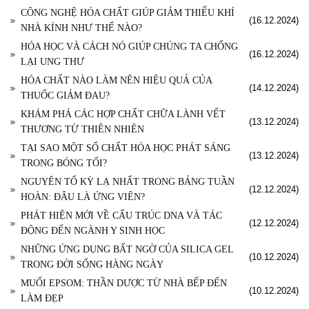
CÔNG NGHỆ HÓA CHẤT GIÚP GIẢM THIỂU KHÍ
(16.12.2024)
NHÀ KÍNH NHƯ THẾ NÀO?
HÓA HỌC VÀ CÁCH NÓ GIÚP CHÚNG TA CHỐNG
(16.12.2024)
LẠI UNG THƯ
HÓA CHẤT NÀO LÀM NÊN HIỆU QUẢ CỦA
(14.12.2024)
THUỐC GIẢM ĐAU?
KHÁM PHÁ CÁC HỢP CHẤT CHỮA LÀNH VẾT
(13.12.2024)
THƯƠNG TỪ THIÊN NHIÊN
TẠI SAO MỘT SỐ CHẤT HÓA HỌC PHÁT SÁNG
(13.12.2024)
TRONG BÓNG TỐI?
NGUYÊN TỐ KỲ LẠ NHẤT TRONG BẢNG TUẦN
(12.12.2024)
HOÀN: ĐÂU LÀ ỨNG VIÊN?
PHÁT HIỆN MỚI VỀ CẤU TRÚC DNA VÀ TÁC
(12.12.2024)
ĐỘNG ĐẾN NGÀNH Y SINH HỌC
NHỮNG ỨNG DỤNG BẤT NGỜ CỦA SILICA GEL
(10.12.2024)
TRONG ĐỜI SỐNG HÀNG NGÀY
MUỐI EPSOM: THẦN DƯỢC TỪ NHÀ BẾP ĐẾN
(10.12.2024)
LÀM ĐẸP