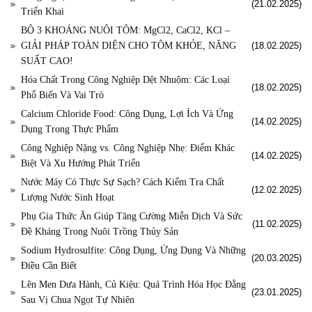
(21.02.2025)
Triển Khai
BỘ 3 KHOÁNG NUÔI TÔM: MgCl2, CaCl2, KCl –
GIẢI PHÁP TOÀN DIỆN CHO TÔM KHỎE, NĂNG
(18.02.2025)
SUẤT CAO!
Hóa Chất Trong Công Nghiệp Dệt Nhuộm: Các Loại
(18.02.2025)
Phổ Biến Và Vai Trò
Calcium Chloride Food: Công Dụng, Lợi Ích Và Ứng
(14.02.2025)
Dụng Trong Thực Phẩm
Công Nghiệp Nặng vs. Công Nghiệp Nhẹ: Điểm Khác
(14.02.2025)
Biệt Và Xu Hướng Phát Triển
Nước Máy Có Thực Sự Sạch? Cách Kiểm Tra Chất
(12.02.2025)
Lượng Nước Sinh Hoạt
Phụ Gia Thức Ăn Giúp Tăng Cường Miễn Dịch Và Sức
(11.02.2025)
Đề Kháng Trong Nuôi Trồng Thủy Sản
Sodium Hydrosulfite: Công Dụng, Ứng Dụng Và Những
(20.03.2025)
Điều Cần Biết
Lên Men Dưa Hành, Củ Kiệu: Quá Trình Hóa Học Đằng
(23.01.2025)
Sau Vị Chua Ngọt Tự Nhiên