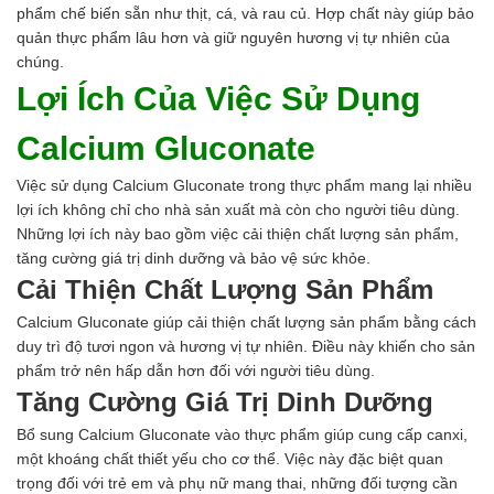
phẩm chế biến sẵn như thịt, cá, và rau củ. Hợp chất này giúp bảo
Đối tác
quản thực phẩm lâu hơn và giữ nguyên hương vị tự nhiên của
Quy trình sản xuất
chúng.
Tin tức
VMC GROUP
Lợi Ích Của Việc Sử Dụng
Ngành Hóa Chất
Tẩy Rửa Diệt Khuẩn
Calcium Gluconate
Ngành Thực Phẩm
Ngành Nông Nghiệp
Việc sử dụng Calcium Gluconate trong thực phẩm mang lại nhiều
Ngành Thủy Sản
lợi ích không chỉ cho nhà sản xuất mà còn cho người tiêu dùng.
Ngành Môi Trường
Những lợi ích này bao gồm việc cải thiện chất lượng sản phẩm,
Ngành Nhựa
tăng cường giá trị dinh dưỡng và bảo vệ sức khỏe.
Ngành Xây Dựng
Cải Thiện Chất Lượng Sản Phẩm
Ngành Cao Su
Calcium Gluconate giúp cải thiện chất lượng sản phẩm bằng cách
Ngành Xi Mạ
duy trì độ tươi ngon và hương vị tự nhiên. Điều này khiến cho sản
Ngành Thủy Tinh
phẩm trở nên hấp dẫn hơn đối với người tiêu dùng.
Ngành Dệt Nhuộm
Tăng Cường Giá Trị Dinh Dưỡng
Ngành Sơn
Ngành In Ấn Bao Bì
Bổ sung Calcium Gluconate vào thực phẩm giúp cung cấp canxi,
Ngành Gốm Sứ
một khoáng chất thiết yếu cho cơ thể. Việc này đặc biệt quan
Ngành Gỗ
trọng đối với trẻ em và phụ nữ mang thai, những đối tượng cần