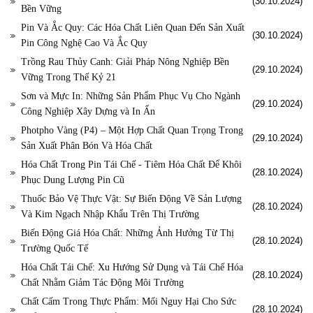
(30.10.2024)
Bền Vững
Pin Và Ắc Quy: Các Hóa Chất Liên Quan Đến Sản Xuất
(30.10.2024)
Pin Công Nghệ Cao Và Ắc Quy
Trồng Rau Thủy Canh: Giải Pháp Nông Nghiệp Bền
(29.10.2024)
Vững Trong Thế Kỷ 21
Sơn và Mực In: Những Sản Phẩm Phục Vụ Cho Ngành
(29.10.2024)
Công Nghiệp Xây Dựng và In Ấn
Photpho Vàng (P4) – Một Hợp Chất Quan Trọng Trong
(29.10.2024)
Sản Xuất Phân Bón Và Hóa Chất
Hóa Chất Trong Pin Tái Chế - Tiêm Hóa Chất Để Khôi
(28.10.2024)
Phục Dung Lượng Pin Cũ
Thuốc Bảo Vệ Thực Vật: Sự Biến Động Về Sản Lượng
(28.10.2024)
Và Kim Ngạch Nhập Khẩu Trên Thị Trường
Biến Động Giá Hóa Chất: Những Ảnh Hưởng Từ Thị
(28.10.2024)
Trường Quốc Tế
Hóa Chất Tái Chế: Xu Hướng Sử Dụng và Tái Chế Hóa
(28.10.2024)
Chất Nhằm Giảm Tác Động Môi Trường
Chất Cấm Trong Thực Phẩm: Mối Nguy Hại Cho Sức
(28.10.2024)