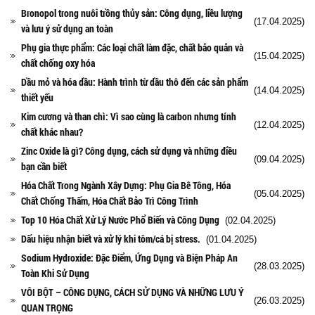
Bronopol trong nuôi trồng thủy sản: Công dụng, liều lượng
(17.04.2025)
và lưu ý sử dụng an toàn
Phụ gia thực phẩm: Các loại chất làm đặc, chất bảo quản và
(15.04.2025)
chất chống oxy hóa
Dầu mỏ và hóa dầu: Hành trình từ dầu thô đến các sản phẩm
(14.04.2025)
thiết yếu
Kim cương và than chì: Vì sao cùng là carbon nhưng tính
(12.04.2025)
chất khác nhau?
Zinc Oxide là gì? Công dụng, cách sử dụng và những điều
(09.04.2025)
bạn cần biết
Hóa Chất Trong Ngành Xây Dựng: Phụ Gia Bê Tông, Hóa
(05.04.2025)
Chất Chống Thấm, Hóa Chất Bảo Trì Công Trình
Top 10 Hóa Chất Xử Lý Nước Phổ Biến và Công Dụng
(02.04.2025)
Dấu hiệu nhận biết và xử lý khi tôm/cá bị stress.
(01.04.2025)
Sodium Hydroxide: Đặc Điểm, Ứng Dụng và Biện Pháp An
(28.03.2025)
Toàn Khi Sử Dụng
VÔI BỘT – CÔNG DỤNG, CÁCH SỬ DỤNG VÀ NHỮNG LƯU Ý
(26.03.2025)
QUAN TRỌNG