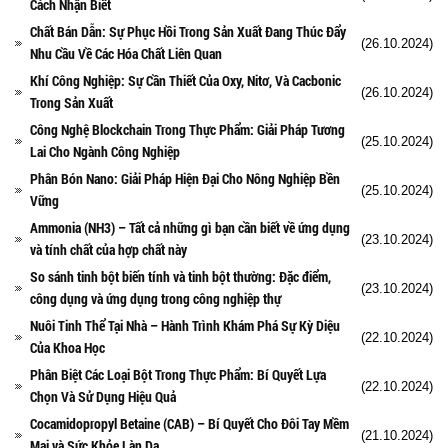
Cách Nhận Biết
Chất Bán Dẫn: Sự Phục Hồi Trong Sản Xuất Đang Thúc Đẩy
(26.10.2024)
Nhu Cầu Về Các Hóa Chất Liên Quan
Khí Công Nghiệp: Sự Cần Thiết Của Oxy, Nitơ, Và Cacbonic
(26.10.2024)
Trong Sản Xuất
Công Nghệ Blockchain Trong Thực Phẩm: Giải Pháp Tương
(25.10.2024)
Lai Cho Ngành Công Nghiệp
Phân Bón Nano: Giải Pháp Hiện Đại Cho Nông Nghiệp Bền
(25.10.2024)
Vững
Ammonia (NH3) – Tất cả những gì bạn cần biết về ứng dụng
(23.10.2024)
và tính chất của hợp chất này
So sánh tinh bột biến tính và tinh bột thường: Đặc điểm,
(23.10.2024)
công dụng và ứng dụng trong công nghiệp thự
Nuôi Tinh Thể Tại Nhà – Hành Trình Khám Phá Sự Kỳ Diệu
(22.10.2024)
Của Khoa Học
Phân Biệt Các Loại Bột Trong Thực Phẩm: Bí Quyết Lựa
(22.10.2024)
Chọn Và Sử Dụng Hiệu Quả
Cocamidopropyl Betaine (CAB) – Bí Quyết Cho Đôi Tay Mềm
(21.10.2024)
Mại và Sức Khỏe Làn Da