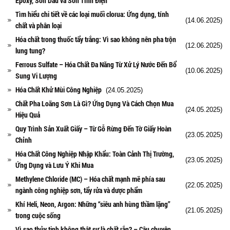
Epoxy, Sơn Dầu và Sơn Tĩnh Điện
Tìm hiểu chi tiết về các loại muối clorua: Ứng dụng, tính
(14.06.2025)
chất và phân loại
Hóa chất trong thuốc tẩy trắng: Vì sao không nên pha trộn
(12.06.2025)
lung tung?
Ferrous Sulfate – Hóa Chất Đa Năng Từ Xử Lý Nước Đến Bổ
(10.06.2025)
Sung Vi Lượng
Hóa Chất Khử Mùi Công Nghiệp
(24.05.2025)
Chất Pha Loãng Sơn Là Gì? Ứng Dụng Và Cách Chọn Mua
(24.05.2025)
Hiệu Quả
Quy Trình Sản Xuất Giấy – Từ Gỗ Rừng Đến Tờ Giấy Hoàn
(23.05.2025)
Chỉnh
Hóa Chất Công Nghiệp Nhập Khẩu: Toàn Cảnh Thị Trường,
(23.05.2025)
Ứng Dụng và Lưu Ý Khi Mua
Methylene Chloride (MC) – Hóa chất mạnh mẽ phía sau
(22.05.2025)
ngành công nghiệp sơn, tẩy rửa và dược phẩm
Khí Heli, Neon, Argon: Những “siêu anh hùng thầm lặng”
(21.05.2025)
trong cuộc sống
Vì sao thủy tinh không thật sự là chất rắn? – Câu chuyện