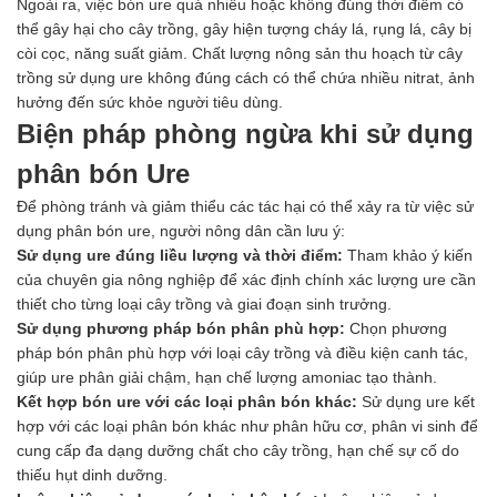
Ngoài ra, việc bón ure quá nhiều hoặc không đúng thời điểm có
thể gây hại cho cây trồng, gây hiện tượng cháy lá, rụng lá, cây bị
còi cọc, năng suất giảm. Chất lượng nông sản thu hoạch từ cây
trồng sử dụng ure không đúng cách có thể chứa nhiều nitrat, ảnh
hưởng đến sức khỏe người tiêu dùng.
Biện pháp phòng ngừa khi sử dụng
phân bón Ure
Để phòng tránh và giảm thiểu các tác hại có thể xảy ra từ việc sử
dụng phân bón ure, người nông dân cần lưu ý:
Sử dụng ure đúng liều lượng và thời điểm:
Tham khảo ý kiến
của chuyên gia nông nghiệp để xác định chính xác lượng ure cần
thiết cho từng loại cây trồng và giai đoạn sinh trưởng.
Sử dụng phương pháp bón phân phù hợp:
Chọn phương
pháp bón phân phù hợp với loại cây trồng và điều kiện canh tác,
giúp ure phân giải chậm, hạn chế lượng amoniac tạo thành.
Kết hợp bón ure với các loại phân bón khác:
Sử dụng ure kết
hợp với các loại phân bón khác như phân hữu cơ, phân vi sinh để
cung cấp đa dạng dưỡng chất cho cây trồng, hạn chế sự cố do
thiếu hụt dinh dưỡng.