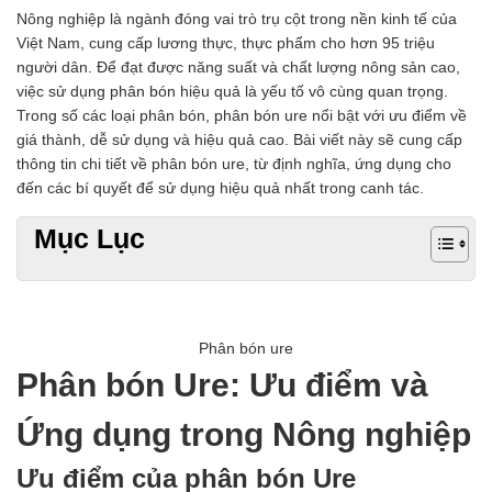
Chất phụ gia tạo cấu trúc
Nông nghiệp là ngành đóng vai trò trụ cột trong nền kinh tế của
Chất phụ gia bảo quản
Việt Nam, cung cấp lương thực, thực phẩm cho hơn 95 triệu
Chất phụ gia nem giò chả
người dân. Để đạt được năng suất và chất lượng nông sản cao,
Chất phụ gia bún mì phở
việc sử dụng phân bón hiệu quả là yếu tố vô cùng quan trọng.
Chất phụ gia bánh kẹo kem
Trong số các loại phân bón, phân bón ure nổi bật với ưu điểm về
Chất phụ gia nước giải khát
giá thành, dễ sử dụng và hiệu quả cao. Bài viết này sẽ cung cấp
Chất phụ gia xúc xích
thông tin chi tiết về phân bón ure, từ định nghĩa, ứng dụng cho
Chất phụ gia nước mắm
đến các bí quyết để sử dụng hiệu quả nhất trong canh tác.
Chất phụ gia rau củ quả
Mục Lục
Chất phụ gia thạch rau câu
Chất phụ gia đậu hũ
HÓA CHẤT TẨY RỬA
Tẩy rửa công nghiệp
Tẩy rửa sinh hoạt
Phân bón ure
Tẩy rửa ô tô xe máy
Phân bón Ure: Ưu điểm và
Tẩy cáu cặn đường ống
Tẩy rửa khác
Ứng dụng trong Nông nghiệp
HÓA CHẤT THỦY SẢN
Hóa chất xử lý nước
Ưu điểm của phân bón Ure
Men đường ruột