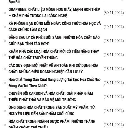
Rực Rỡ
GRAPHENE: CHẤT LIỆU MỎNG HƠN GIẤY, MẠNH HƠN THÉP
(30.11.2024)
– KHÁM PHÁ TƯƠNG LAI CÔNG NGHỆ
XÀ PHÒNG BẠN DÙNG MỖI NGÀY: CÔNG THỨC HÓA HỌC VÀ
(29.11.2024)
CÁCH CHÚNG LÀM SẠCH
ĐẰNG SAU LY CÀ PHÊ BUỔI SÁNG: NHỮNG HÓA CHẤT NÀO
(28.11.2024)
GIÚP BẠN TỈNH TÁO HƠN?
KHÁM PHÁ CÁC LOẠI HÓA CHẤT MỚI CÓ TIỀM NĂNG THAY
(28.11.2024)
THẾ HÓA CHẤT TRUYỀN THỐNG
CÁC QUY ĐỊNH MỚI NHẤT VỀ AN TOÀN KHI SỬ DỤNG HÓA
(26.11.2024)
CHẤT: NHỮNG ĐIỀU DOANH NGHIỆP CẦN LƯU Ý
Hóa Chất Trong Sản Xuất Năng Lượng Tái Tạo: Hóa Chất Nào
(25.11.2024)
Đóng Vai Trò Then Chốt?
CHUYỂN ĐỔI CARBON VÀ HÓA CHẤT: GIẢI PHÁP GIẢM
(25.11.2024)
THIỂU PHÁT THẢI VÀ BẢO VỆ MÔI TRƯỜNG
ỨNG DỤNG HÓA CHẤT TRONG SẢN XUẤT MỸ PHẨM: TỪ
(25.11.2024)
NGUYÊN LIỆU ĐẾN SẢN PHẨM CUỐI CÙNG
HÓA CHẤT TRONG NGÀNH DƯỢC PHẨM: NHỮNG THÀNH
(23.11.2024)
PHẦN KHÔNG THỂ THIẾU