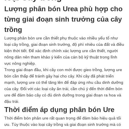
Ngành Gốm Sứ
Lượng phân bón Urea phù hợp cho
Ngành Gỗ
Ngành Mỹ Phẩm
từng giai đoạn sinh trưởng của cây
Ngành Hóa Dầu
Ngành Giấy
trồng
Liên hệ
Lượng phân bón ure cần thiết phụ thuộc vào nhiều yếu tố như
Tuyển dụng
loại cây trồng, giai đoạn sinh trưởng, độ phì nhiêu của đất và điều
kiện thời tiết. Để xác định chính xác lượng ure cần thiết, người
nông dân nên tham khảo ý kiến của cán bộ kỹ thuật trong lĩnh
vực nông nghiệp.
Trong giai đoạn đầu, khi cây con mới được gieo trồng, lượng ure
bón cần thấp để tránh gây hại cho cây. Khi cây đã phát triển
mạnh, lượng ure có thể tăng lên để đáp ứng nhu cầu dinh dưỡng
của cây. Đối với các loại cây ăn trái, cần chú ý đến thời điểm bón
ure để đảm bảo cây có đủ dinh dưỡng trong giai đoạn ra hoa và
đậu trái.
Thời điểm áp dụng phân bón Ure
Thời điểm bón phân ure rất quan trọng để đảm bảo hiệu quả tối
ưu. Tùy thuộc vào loại cây trồng và giai đoạn sinh trưởng mà có