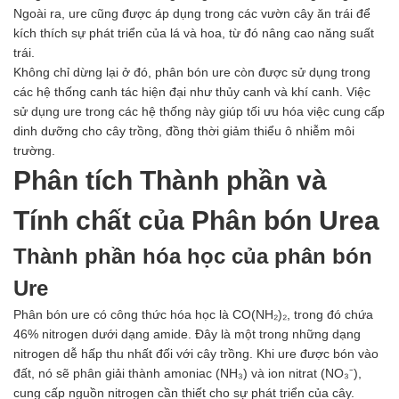
Axit
Ngoài ra, ure cũng được áp dụng trong các vườn cây ăn trái để
Hóa chất khác
kích thích sự phát triển của lá và hoa, từ đó nâng cao năng suất
Kiềm
trái.
Muối
Không chỉ dừng lại ở đó, phân bón ure còn được sử dụng trong
Kim loại màu
các hệ thống canh tác hiện đại như thủy canh và khí canh. Việc
Oxit kim loại
sử dụng ure trong các hệ thống này giúp tối ưu hóa việc cung cấp
HÓA CHẤT THÍ NGHIỆM
dinh dưỡng cho cây trồng, đồng thời giảm thiểu ô nhiễm môi
Hóa chất thí nghiệm
trường.
Thiết bị phòng thí nghiệm
Phân tích Thành phần và
HÓA CHẤT NÔNG NGHIỆP
Nguyên liệu phân bón
Tính chất của Phân bón Urea
Chế phẩm sinh học
Nguyên liệu chăn nuôi
Thành phần hóa học của phân bón
HÓA CHẤT XÂY DỰNG
Chống thấm sika
Ure
Silicone Dow Corning
Silicone KCC
Phân bón ure có công thức hóa học là CO(NH₂)₂, trong đó chứa
Silicone Apollo
46% nitrogen dưới dạng amide. Đây là một trong những dạng
Silicone Kingbond
nitrogen dễ hấp thu nhất đối với cây trồng. Khi ure được bón vào
Silicone Shinetsu
đất, nó sẽ phân giải thành amoniac (NH₃) và ion nitrat (NO₃⁻),
Keo Silicone
cung cấp nguồn nitrogen cần thiết cho sự phát triển của cây.