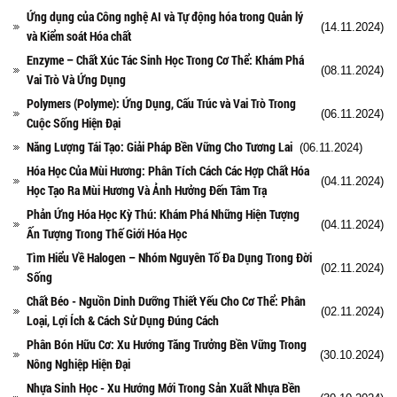
Ứng dụng của Công nghệ AI và Tự động hóa trong Quản lý
(14.11.2024)
và Kiểm soát Hóa chất
Enzyme – Chất Xúc Tác Sinh Học Trong Cơ Thể: Khám Phá
(08.11.2024)
Vai Trò Và Ứng Dụng
Polymers (Polyme): Ứng Dụng, Cấu Trúc và Vai Trò Trong
(06.11.2024)
Cuộc Sống Hiện Đại
Năng Lượng Tái Tạo: Giải Pháp Bền Vững Cho Tương Lai
(06.11.2024)
Hóa Học Của Mùi Hương: Phân Tích Cách Các Hợp Chất Hóa
(04.11.2024)
Học Tạo Ra Mùi Hương Và Ảnh Hưởng Đến Tâm Trạ
Phản Ứng Hóa Học Kỳ Thú: Khám Phá Những Hiện Tượng
(04.11.2024)
Ấn Tượng Trong Thế Giới Hóa Học
Tìm Hiểu Về Halogen – Nhóm Nguyên Tố Đa Dụng Trong Đời
(02.11.2024)
Sống
Chất Béo - Nguồn Dinh Dưỡng Thiết Yếu Cho Cơ Thể: Phân
(02.11.2024)
Loại, Lợi Ích & Cách Sử Dụng Đúng Cách
Phân Bón Hữu Cơ: Xu Hướng Tăng Trưởng Bền Vững Trong
(30.10.2024)
Nông Nghiệp Hiện Đại
Nhựa Sinh Học - Xu Hướng Mới Trong Sản Xuất Nhựa Bền