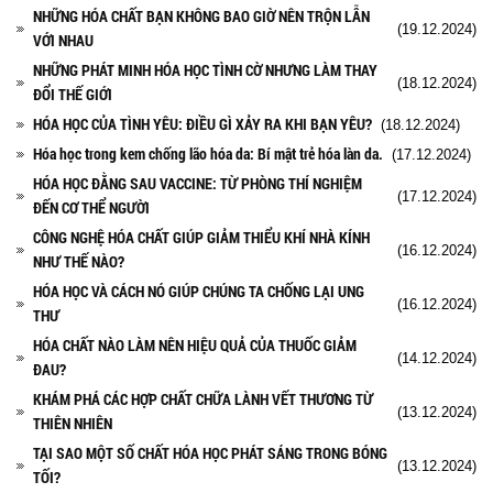
NHỮNG HÓA CHẤT BẠN KHÔNG BAO GIỜ NÊN TRỘN LẪN
(19.12.2024)
VỚI NHAU
NHỮNG PHÁT MINH HÓA HỌC TÌNH CỜ NHƯNG LÀM THAY
(18.12.2024)
ĐỔI THẾ GIỚI
HÓA HỌC CỦA TÌNH YÊU: ĐIỀU GÌ XẢY RA KHI BẠN YÊU?
(18.12.2024)
Hóa học trong kem chống lão hóa da: Bí mật trẻ hóa làn da.
(17.12.2024)
HÓA HỌC ĐẰNG SAU VACCINE: TỪ PHÒNG THÍ NGHIỆM
(17.12.2024)
ĐẾN CƠ THỂ NGƯỜI
CÔNG NGHỆ HÓA CHẤT GIÚP GIẢM THIỂU KHÍ NHÀ KÍNH
(16.12.2024)
NHƯ THẾ NÀO?
HÓA HỌC VÀ CÁCH NÓ GIÚP CHÚNG TA CHỐNG LẠI UNG
(16.12.2024)
THƯ
HÓA CHẤT NÀO LÀM NÊN HIỆU QUẢ CỦA THUỐC GIẢM
(14.12.2024)
ĐAU?
KHÁM PHÁ CÁC HỢP CHẤT CHỮA LÀNH VẾT THƯƠNG TỪ
(13.12.2024)
THIÊN NHIÊN
TẠI SAO MỘT SỐ CHẤT HÓA HỌC PHÁT SÁNG TRONG BÓNG
(13.12.2024)
TỐI?