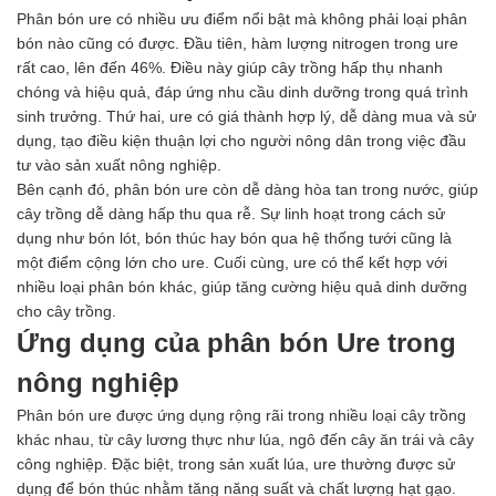
Men vi sinh EM gốc
Phân bón ure có nhiều ưu điểm nổi bật mà không phải loại phân
Bổ sung khoáng chất
bón nào cũng có được. Đầu tiên, hàm lượng nitrogen trong ure
Bổ gan và giải độc gan
rất cao, lên đến 46%. Điều này giúp cây trồng hấp thụ nhanh
Phòng và trị bệnh
chóng và hiệu quả, đáp ứng nhu cầu dinh dưỡng trong quá trình
Bổ sung dinh dưỡng tăng trọng
sinh trưởng. Thứ hai, ure có giá thành hợp lý, dễ dàng mua và sử
Hấp thụ khí độc Yucca
dụng, tạo điều kiện thuận lợi cho người nông dân trong việc đầu
HÓA CHẤT XỬ LÝ NƯỚC
tư vào sản xuất nông nghiệp.
Xử lý nước hồ bơi
Bên cạnh đó, phân bón ure còn dễ dàng hòa tan trong nước, giúp
Xử lý nước sinh hoạt
cây trồng dễ dàng hấp thu qua rễ. Sự linh hoạt trong cách sử
Xử lý nước thải
dụng như bón lót, bón thúc hay bón qua hệ thống tưới cũng là
Xử lý nước giếng khoan
một điểm cộng lớn cho ure. Cuối cùng, ure có thể kết hợp với
Xử lý nước khác
nhiều loại phân bón khác, giúp tăng cường hiệu quả dinh dưỡng
DUNG MÔI CÔNG NGHIỆP
cho cây trồng.
Pha sơn nước
Ứng dụng của phân bón Ure trong
Pha sơn epoxy
Pha sơn dầu
nông nghiệp
Pha sơn tĩnh điện
Phân bón ure được ứng dụng rộng rãi trong nhiều loại cây trồng
Dung môi khác
khác nhau, từ cây lương thực như lúa, ngô đến cây ăn trái và cây
HƯƠNG LIỆU TINH DẦU
công nghiệp. Đặc biệt, trong sản xuất lúa, ure thường được sử
HÓA CHẤT CÔNG NGHIỆP
dụng để bón thúc nhằm tăng năng suất và chất lượng hạt gạo.