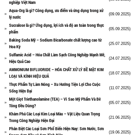
nghiệp Việt Nam
Aqua-Org là gì? Công dụng, ưu điểm và ứng dụng trong xử
(09.09.2025)
lý nước
Sucralose là gì? Ứng dụng, lợi ích và độ an toàn trong thực
(05.09.2025)
phẩm
Baking Soda Mỹ – Sodium Bicarbonate chất lượng cao từ
(25.07.2025)
Hoa Kỳ
Sulfamic Acid – Hóa Chất Làm Sạch Công Nghiệp Mạnh Mẽ,
(24.07.2025)
Hiệu Quả Cao
AMMONIUM BIFLUORIDE – HÓA CHẤT XỬ LÝ BỀ MẶT KIM
(18.07.2025)
LOẠI VÀ KÍNH HIỆU QUẢ
Thực Phẩm Tự Làm Nóng – Xu Hướng Tiện Lợi Cho Cuộc
(11.07.2025)
Sống Hiện Đại
Một Giọt Triethanolamine (TEA) – Vì Sao Mỹ Phẩm Và Bê
(05.07.2025)
Tông Đều Dùng?
Khám Phá Các Loại Kim Loại Màu – Vật Liệu Quan Trọng
(21.06.2025)
Trong Công Nghiệp Hiện Đại
Phân Biệt Các Loại Sơn Phổ Biến Hiện Nay: Sơn Nước, Sơn
(19.06.2025)