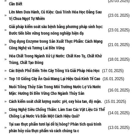
(20.03.2025)
Cần Biết
Lên Men Dưa Hành, Củ Kiệu: Quá Trình Hóa Học Đằng Sau
(23.01.2025)
Vị Chua Ngọt Tự Nhiên
Giải pháp kiểm soát sâu bệnh bằng phương pháp sinh học:
(23.01.2025)
Bước tiến bền vững trong nông nghiệp hiện đạ
Ứng dụng Enzyme trong Sản Xuất Thực Phẩm: Cách Mạng
(21.01.2025)
Công Nghệ và Tương Lai Bền Vững
Hóa Chất Trong Ngành Xử Lý Nước: Chất Keo Tụ, Chất Khử
(18.01.2025)
Trùng, Chất Tạo Bông
Các Bệnh Phổ Biến Trên Cây Trồng Và Giải Pháp Hóa Học
(17.01.2025)
Top 10 Giống Cây Ăn Quả Mang Lại Hiệu Quả Kinh Tế Cao
(16.01.2025)
Nuôi Trồng Thủy Sản Trong Môi Trường Nước Lợ Và Nước
(16.01.2025)
Mặn: Hướng Đi Bền Vững Cho Ngành Thủy Sản
Cách kiểm soát chất lượng nước: pH, oxy hòa tan, độ mặn.
(15.01.2025)
Công Nghệ Siêu Chống Thấm: Làm Sao Các Vật Liệu Có Thể
(14.01.2025)
Chống Lại Nước Và Bẩn Một Cách Hiệu Quả?
Tại sao thực phẩm tươi lại dễ bị hỏng? Phân tích quá trình
(13.01.2025)
phân hủy của thực phẩm và cách chúng ta c