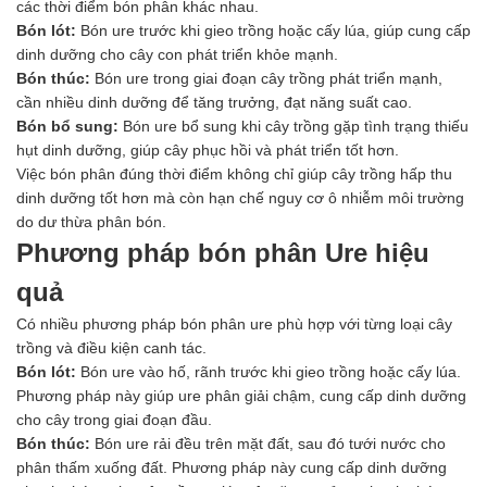
các thời điểm bón phân khác nhau.
Bón lót:
Bón ure trước khi gieo trồng hoặc cấy lúa, giúp cung cấp
dinh dưỡng cho cây con phát triển khỏe mạnh.
Bón thúc:
Bón ure trong giai đoạn cây trồng phát triển mạnh,
cần nhiều dinh dưỡng để tăng trưởng, đạt năng suất cao.
Bón bổ sung:
Bón ure bổ sung khi cây trồng gặp tình trạng thiếu
hụt dinh dưỡng, giúp cây phục hồi và phát triển tốt hơn.
Việc bón phân đúng thời điểm không chỉ giúp cây trồng hấp thu
dinh dưỡng tốt hơn mà còn hạn chế nguy cơ ô nhiễm môi trường
do dư thừa phân bón.
Phương pháp bón phân Ure hiệu
quả
Có nhiều phương pháp bón phân ure phù hợp với từng loại cây
trồng và điều kiện canh tác.
Bón lót:
Bón ure vào hố, rãnh trước khi gieo trồng hoặc cấy lúa.
Phương pháp này giúp ure phân giải chậm, cung cấp dinh dưỡng
cho cây trong giai đoạn đầu.
Bón thúc:
Bón ure rải đều trên mặt đất, sau đó tưới nước cho
phân thấm xuống đất. Phương pháp này cung cấp dinh dưỡng