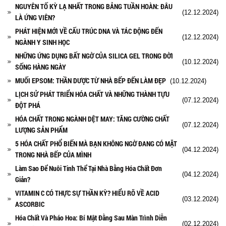
NGUYÊN TỐ KỲ LẠ NHẤT TRONG BẢNG TUẦN HOÀN: ĐÂU
(12.12.2024)
LÀ ỨNG VIÊN?
PHÁT HIỆN MỚI VỀ CẤU TRÚC DNA VÀ TÁC ĐỘNG ĐẾN
(12.12.2024)
NGÀNH Y SINH HỌC
NHỮNG ỨNG DỤNG BẤT NGỜ CỦA SILICA GEL TRONG ĐỜI
(10.12.2024)
SỐNG HÀNG NGÀY
MUỐI EPSOM: THẦN DƯỢC TỪ NHÀ BẾP ĐẾN LÀM ĐẸP
(10.12.2024)
LỊCH SỬ PHÁT TRIỂN HÓA CHẤT VÀ NHỮNG THÀNH TỰU
(07.12.2024)
ĐỘT PHÁ
HÓA CHẤT TRONG NGÀNH DỆT MAY: TĂNG CƯỜNG CHẤT
(07.12.2024)
LƯỢNG SẢN PHẨM
5 HÓA CHẤT PHỔ BIẾN MÀ BẠN KHÔNG NGỜ ĐANG CÓ MẶT
(04.12.2024)
TRONG NHÀ BẾP CỦA MÌNH
Làm Sao Để Nuôi Tinh Thể Tại Nhà Bằng Hóa Chất Đơn
(04.12.2024)
Giản?
VITAMIN C CÓ THỰC SỰ THẦN KỲ? HIỂU RÕ VỀ ACID
(03.12.2024)
ASCORBIC
Hóa Chất Và Pháo Hoa: Bí Mật Đằng Sau Màn Trình Diễn
(02.12.2024)