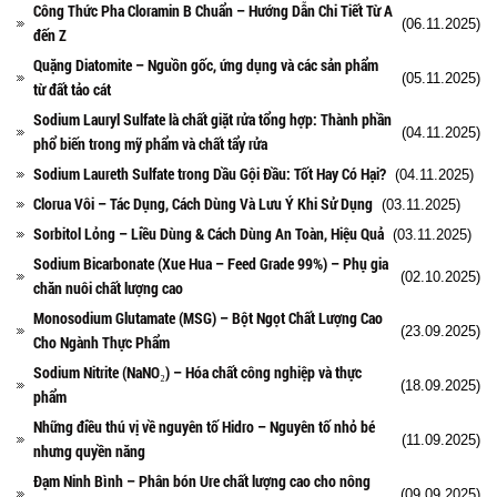
Công Thức Pha Cloramin B Chuẩn – Hướng Dẫn Chi Tiết Từ A
(06.11.2025)
đến Z
Quặng Diatomite – Nguồn gốc, ứng dụng và các sản phẩm
(05.11.2025)
từ đất tảo cát
Sodium Lauryl Sulfate là chất giặt rửa tổng hợp: Thành phần
(04.11.2025)
phổ biến trong mỹ phẩm và chất tẩy rửa
Sodium Laureth Sulfate trong Dầu Gội Đầu: Tốt Hay Có Hại?
(04.11.2025)
Clorua Vôi – Tác Dụng, Cách Dùng Và Lưu Ý Khi Sử Dụng
(03.11.2025)
Sorbitol Lỏng – Liều Dùng & Cách Dùng An Toàn, Hiệu Quả
(03.11.2025)
Sodium Bicarbonate (Xue Hua – Feed Grade 99%) – Phụ gia
(02.10.2025)
chăn nuôi chất lượng cao
Monosodium Glutamate (MSG) – Bột Ngọt Chất Lượng Cao
(23.09.2025)
Cho Ngành Thực Phẩm
Sodium Nitrite (NaNO₂) – Hóa chất công nghiệp và thực
(18.09.2025)
phẩm
Những điều thú vị về nguyên tố Hidro – Nguyên tố nhỏ bé
(11.09.2025)
nhưng quyền năng
Đạm Ninh Bình – Phân bón Ure chất lượng cao cho nông
(09.09.2025)