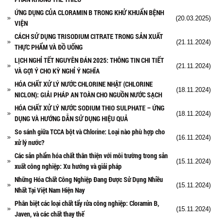
ỨNG DỤNG CỦA CLORAMIN B TRONG KHỬ KHUẨN BỆNH
(20.03.2025)
VIỆN
CÁCH SỬ DỤNG TRISODIUM CITRATE TRONG SẢN XUẤT
(21.11.2024)
THỰC PHẨM VÀ ĐỒ UỐNG
LỊCH NGHỈ TẾT NGUYÊN ĐÁN 2025: THÔNG TIN CHI TIẾT
(21.11.2024)
VÀ GỢI Ý CHO KỲ NGHỈ Ý NGHĨA
HÓA CHẤT XỬ LÝ NƯỚC CHLORINE NHẬT (CHLORINE
(18.11.2024)
NICLON): GIẢI PHÁP AN TOÀN CHO NGUỒN NƯỚC SẠCH
HÓA CHẤT XỬ LÝ NƯỚC SODIUM THIO SULPHATE – ỨNG
(18.11.2024)
DỤNG VÀ HƯỚNG DẪN SỬ DỤNG HIỆU QUẢ
So sánh giữa TCCA bột và Chlorine: Loại nào phù hợp cho
(16.11.2024)
xử lý nước?
Các sản phẩm hóa chất thân thiện với môi trường trong sản
(15.11.2024)
xuất công nghiệp: Xu hướng và giải pháp
Những Hóa Chất Công Nghiệp Đang Được Sử Dụng Nhiều
(15.11.2024)
Nhất Tại Việt Nam Hiện Nay
Phân biệt các loại chất tẩy rửa công nghiệp: Cloramin B,
(15.11.2024)
Javen, và các chất thay thế