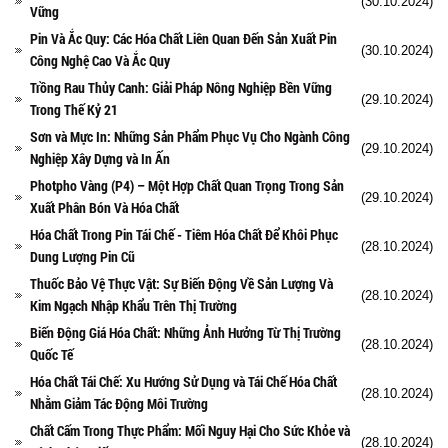
(30.10.2024)
Vững
Pin Và Ắc Quy: Các Hóa Chất Liên Quan Đến Sản Xuất Pin
(30.10.2024)
Công Nghệ Cao Và Ắc Quy
Trồng Rau Thủy Canh: Giải Pháp Nông Nghiệp Bền Vững
(29.10.2024)
Trong Thế Kỷ 21
Sơn và Mực In: Những Sản Phẩm Phục Vụ Cho Ngành Công
(29.10.2024)
Nghiệp Xây Dựng và In Ấn
Photpho Vàng (P4) – Một Hợp Chất Quan Trọng Trong Sản
(29.10.2024)
Xuất Phân Bón Và Hóa Chất
Hóa Chất Trong Pin Tái Chế - Tiêm Hóa Chất Để Khôi Phục
(28.10.2024)
Dung Lượng Pin Cũ
Thuốc Bảo Vệ Thực Vật: Sự Biến Động Về Sản Lượng Và
(28.10.2024)
Kim Ngạch Nhập Khẩu Trên Thị Trường
Biến Động Giá Hóa Chất: Những Ảnh Hưởng Từ Thị Trường
(28.10.2024)
Quốc Tế
Hóa Chất Tái Chế: Xu Hướng Sử Dụng và Tái Chế Hóa Chất
(28.10.2024)
Nhằm Giảm Tác Động Môi Trường
Chất Cấm Trong Thực Phẩm: Mối Nguy Hại Cho Sức Khỏe và
(28.10.2024)