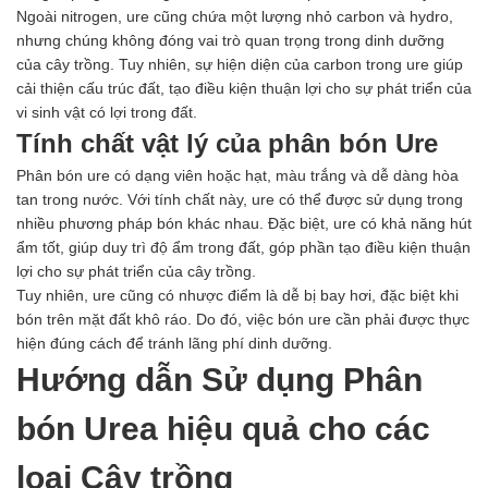
Hóa chất khác
Ngoài nitrogen, ure cũng chứa một lượng nhỏ carbon và hydro,
Giới Thiệu
nhưng chúng không đóng vai trò quan trọng trong dinh dưỡng
Đối tác
của cây trồng. Tuy nhiên, sự hiện diện của carbon trong ure giúp
Quy trình sản xuất
cải thiện cấu trúc đất, tạo điều kiện thuận lợi cho sự phát triển của
Tin tức
vi sinh vật có lợi trong đất.
VMC GROUP
Tính chất vật lý của phân bón Ure
Ngành Hóa Chất
Phân bón ure có dạng viên hoặc hạt, màu trắng và dễ dàng hòa
Tẩy Rửa Diệt Khuẩn
tan trong nước. Với tính chất này, ure có thể được sử dụng trong
Ngành Thực Phẩm
nhiều phương pháp bón khác nhau. Đặc biệt, ure có khả năng hút
Ngành Nông Nghiệp
ẩm tốt, giúp duy trì độ ẩm trong đất, góp phần tạo điều kiện thuận
Ngành Thủy Sản
lợi cho sự phát triển của cây trồng.
Ngành Môi Trường
Tuy nhiên, ure cũng có nhược điểm là dễ bị bay hơi, đặc biệt khi
Ngành Nhựa
bón trên mặt đất khô ráo. Do đó, việc bón ure cần phải được thực
Ngành Xây Dựng
hiện đúng cách để tránh lãng phí dinh dưỡng.
Ngành Cao Su
Hướng dẫn Sử dụng Phân
Ngành Xi Mạ
Ngành Thủy Tinh
bón Urea hiệu quả cho các
Ngành Dệt Nhuộm
Ngành Sơn
loại Cây trồng
Ngành In Ấn Bao Bì