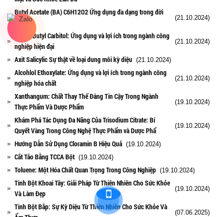
Butyl Acetate (BA) C6H12O2 Ứng dụng đa dạng trong đời
(21.10.2024)
sống
BCA – Butyl Carbitol: Ứng dụng và lợi ích trong ngành công
(21.10.2024)
nghiệp hiện đại
Axit Salicylic Sự thật về loại dung môi kỳ diệu
(21.10.2024)
Alcohlol Ethoxylate: Ứng dụng và lợi ích trong ngành công
(21.10.2024)
nghiệp hóa chất
Xanthangum: Chất Thay Thế Đáng Tin Cậy Trong Ngành
(19.10.2024)
Thực Phẩm Và Dược Phẩm
Khám Phá Tác Dụng Đa Năng Của Trisodium Citrate: Bí
(19.10.2024)
Quyết Vàng Trong Công Nghệ Thực Phẩm và Dược Phẩ
Hướng Dẫn Sử Dụng Cloramin B Hiệu Quả
(19.10.2024)
Cắt Tảo Bằng TCCA Bột
(19.10.2024)
Toluene: Một Hóa Chất Quan Trọng Trong Công Nghiệp
(19.10.2024)
Tinh Bột Khoai Tây: Giải Pháp Từ Thiên Nhiên Cho Sức Khỏe
(19.10.2024)
Và Làm Đẹp
Tinh Bột Bắp: Sự Kỳ Diệu Từ Thiên Nhiên Cho Sức Khỏe Và
(07.06.2025)