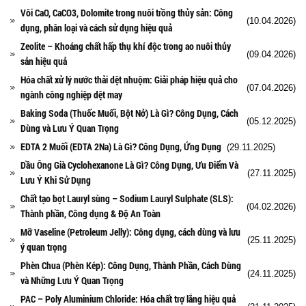
Vôi CaO, CaCO3, Dolomite trong nuôi trồng thủy sản: Công
(10.04.2026)
dụng, phân loại và cách sử dụng hiệu quả
Zeolite – Khoáng chất hấp thụ khí độc trong ao nuôi thủy
(09.04.2026)
sản hiệu quả
Hóa chất xử lý nước thải dệt nhuộm: Giải pháp hiệu quả cho
(07.04.2026)
ngành công nghiệp dệt may
Baking Soda (Thuốc Muối, Bột Nở) Là Gì? Công Dụng, Cách
(05.12.2025)
Dùng và Lưu Ý Quan Trọng
EDTA 2 Muối (EDTA 2Na) Là Gì? Công Dụng, Ứng Dụng
(29.11.2025)
Dầu Ông Già Cyclohexanone Là Gì? Công Dụng, Ưu Điểm Và
(27.11.2025)
Lưu Ý Khi Sử Dụng
Chất tạo bọt Lauryl sùng – Sodium Lauryl Sulphate (SLS):
(04.02.2026)
Thành phần, Công dụng & Độ An Toàn
Mỡ Vaseline (Petroleum Jelly): Công dụng, cách dùng và lưu
(25.11.2025)
ý quan trọng
Phèn Chua (Phèn Kép): Công Dụng, Thành Phần, Cách Dùng
(24.11.2025)
và Những Lưu Ý Quan Trọng
PAC – Poly Aluminium Chloride: Hóa chất trợ lắng hiệu quả