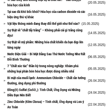
(20.05.2025)
hóa học của kính
Tại sao đá khô bốc khói? Hóa học của carbon dioxide và các
(16.05.2025)
hiệu ứng thú vị khác
Vật liệu thông minh đang thay đổi thế giới như thế nào?
(15.05.2025)
Sự thật về “chất tẩy trắng” – Không phải cái gì trắng cũng
(14.05.2025)
độc!
Sự thật về mỹ phẩm: Những hóa chất khiến da bạn đẹp lên
(12.05.2025)
từng ngày
Nước Điện Giải – Bí Mật Đằng Sau Thứ Nước Tưởng Như Rất
(06.05.2025)
Đỗi Bình Thường
7 “Chất xúc tác” thần kỳ trong nông nghiệp: Khám phá
(05.05.2025)
những loại phân bón hóa học được dùng nhiều nhấ
Bí mật của muối lạnh: Ammonium Chloride – Chất rắn tưởng
(26.04.2025)
thường, ứng dụng phi thường
Đồng(II) Sulfat (CuSO₄): Tính Chất, Ứng Dụng và Những
(24.04.2025)
Điều Bạn Nên Biết
Zinc Chloride (Kẽm Clorua) – Tính chất, Ứng dụng và Lưu ý
(22.04.2025)
An Toàn