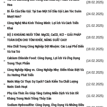
(28.02.2025)
Hoa
Bí Ẩn Của Dầu Gội: Tại Sao Một Số Dầu Gội Làm Tóc Suôn
(24.02.2025)
Mượt Hơn?
Công Nghệ Nhà Kính Thông Minh: Lợi Ích Và Cách Triển
(21.02.2025)
Khai
BỘ 3 KHOÁNG NUÔI TÔM: MgCl2, CaCl2, KCl – GIẢI PHÁP
(18.02.2025)
TOÀN DIỆN CHO TÔM KHỎE, NĂNG SUẤT CAO!
Hóa Chất Trong Công Nghiệp Dệt Nhuộm: Các Loại Phổ Biến
(18.02.2025)
Và Vai Trò
Calcium Chloride Food: Công Dụng, Lợi Ích Và Ứng Dụng
(14.02.2025)
Trong Thực Phẩm
Công Nghiệp Nặng vs. Công Nghiệp Nhẹ: Điểm Khác Biệt Và
(14.02.2025)
Xu Hướng Phát Triển
Nước Máy Có Thực Sự Sạch? Cách Kiểm Tra Chất Lượng
(12.02.2025)
Nước Sinh Hoạt
Phụ Gia Thức Ăn Giúp Tăng Cường Miễn Dịch Và Sức Đề
(11.02.2025)
Kháng Trong Nuôi Trồng Thủy Sản
Sodium Hydrosulfite: Công Dụng, Ứng Dụng Và Những Điều