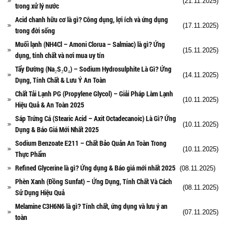
(21.11.2025)
trong xử lý nước
Acid chanh hữu cơ là gì? Công dụng, lợi ích và ứng dụng
(17.11.2025)
trong đời sống
Muối lạnh (NH4Cl – Amoni Clorua – Salmiac) là gì? Ứng
(15.11.2025)
dụng, tính chất và nơi mua uy tín
Tẩy Đường (Na₂S₂O₄) – Sodium Hydrosulphite Là Gì? Ứng
(14.11.2025)
Dụng, Tính Chất & Lưu Ý An Toàn
Chất Tải Lạnh PG (Propylene Glycol) – Giải Pháp Làm Lạnh
(10.11.2025)
Hiệu Quả & An Toàn 2025
Sáp Trứng Cá (Stearic Acid – Axit Octadecanoic) Là Gì? Ứng
(10.11.2025)
Dụng & Báo Giá Mới Nhất 2025
Sodium Benzoate E211 – Chất Bảo Quản An Toàn Trong
(10.11.2025)
Thực Phẩm
Refined Glycerine là gì? Ứng dụng & Báo giá mới nhất 2025
(08.11.2025)
Phèn Xanh (Đồng Sunfat) – Ứng Dụng, Tính Chất Và Cách
(08.11.2025)
Sử Dụng Hiệu Quả
Melamine C3H6N6 là gì? Tính chất, ứng dụng và lưu ý an
(07.11.2025)
toàn