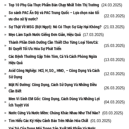
Top 10 Phụ Gia Thực Phẩm Bán Chạy Nhất Trên Thị Trường
(24.03.2025)
So sánh PAC Ấn Độ và PAC Trung Quốc – Lựa chọn nào tối
(22.03.2025)
ưu cho xử lý nước?
Sự Thật Về MSG (Bột Ngọt): Nó Có Thực Sự Gây Hại Không?
(21.03.2025)
Mẹo Làm Sạch Nước Giếng Đơn Giản, Hiệu Quả
(17.03.2025)
Thành Phần Dinh Dưỡng Cần Thiết Cho Từng Loại Tôm/Cá:
(15.03.2025)
Bí Quyết Tối Ưu Hóa Sự Phát Triển
Các Bệnh Thường Gặp Trên Tôm, Cá Và Cách Phòng Ngừa
(13.03.2025)
Hiệu Quả
Acid Công Nghiệp: HCl, H₂SO₄, HNO₃ – Công Dụng Và Cách
(12.03.2025)
Sử Dụng
Mật Rỉ Đường: Công Dụng, Cách Sử Dụng Và Những Điều
(26.03.2025)
Cần Biết
Men Vi Sinh EM Gốc: Công Dụng, Cách Dùng Và Những Lợi
(04.03.2025)
Ích Tuyệt Vời
Nước Cứng Và Nước Mềm: Chúng Khác Nhau Như Thế Nào?
(03.03.2025)
Tìm Hiểu Các Ký Hiệu Cảnh Báo Trên Nhãn Hóa Chất
(01.03.2025)
Vai Trò Của Dung Môi Trong Sản Xuất Mỹ Phẩm Và Nước