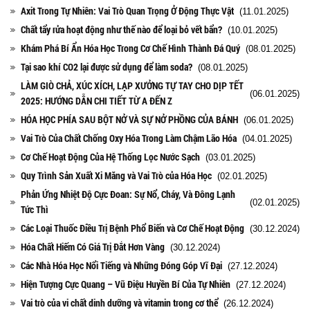
Axit Trong Tự Nhiên: Vai Trò Quan Trọng Ở Động Thực Vật
(11.01.2025)
Chất tẩy rửa hoạt động như thế nào để loại bỏ vết bẩn?
(10.01.2025)
Khám Phá Bí Ẩn Hóa Học Trong Cơ Chế Hình Thành Đá Quý
(08.01.2025)
Tại sao khí CO2 lại được sử dụng để làm soda?
(08.01.2025)
LÀM GIÒ CHẢ, XÚC XÍCH, LẠP XƯỞNG TỰ TAY CHO DỊP TẾT
(06.01.2025)
2025: HƯỚNG DẪN CHI TIẾT TỪ A ĐẾN Z
HÓA HỌC PHÍA SAU BỘT NỞ VÀ SỰ NỞ PHỒNG CỦA BÁNH
(06.01.2025)
Vai Trò Của Chất Chống Oxy Hóa Trong Làm Chậm Lão Hóa
(04.01.2025)
Cơ Chế Hoạt Động Của Hệ Thống Lọc Nước Sạch
(03.01.2025)
Quy Trình Sản Xuất Xi Măng và Vai Trò của Hóa Học
(02.01.2025)
Phản Ứng Nhiệt Độ Cực Đoan: Sự Nổ, Cháy, Và Đông Lạnh
(02.01.2025)
Tức Thì
Các Loại Thuốc Điều Trị Bệnh Phổ Biến và Cơ Chế Hoạt Động
(30.12.2024)
Hóa Chất Hiếm Có Giá Trị Đắt Hơn Vàng
(30.12.2024)
Các Nhà Hóa Học Nổi Tiếng và Những Đóng Góp Vĩ Đại
(27.12.2024)
Hiện Tượng Cực Quang – Vũ Điệu Huyền Bí Của Tự Nhiên
(27.12.2024)
Vai trò của vi chất dinh dưỡng và vitamin trong cơ thể
(26.12.2024)