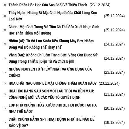
Thành Phần Hóa Học Của Sao Chổi Và Thiên Thạch
(26.12.2024)
Thủy Ngân: Những Bí Mật Chết Người Của Chất Lỏng Kim
(25.12.2024)
Loại Này
Chitin: Một Chất Trong Vỏ Tôm Có Thể Sản Xuất Nhựa Sinh
(25.12.2024)
Học Thân Thiện Môi Trường
Nhôm (Al): Từ Vỏ Lon Soda Đến Khung Máy Bay, Nhôm
(24.12.2024)
Đóng Vai Trò Không Thể Thay Thế
Vàng (Au): Không Chỉ Làm Trang Sức, Vàng Còn Được Sử
(24.12.2024)
Dụng Trong Thiết Bị Điện Tử Và Chữa Bệnh
NHỮNG NGUYÊN TỐ "HIẾM" NHẤT VÀ ỨNG DỤNG CỦA
(23.12.2024)
CHÚNG
HÓA CHẤT NÀO GIÚP BỀ MẶT CHỐNG THẤM HOÀN HẢO?
(23.12.2024)
HÓA HỌC ĐẰNG SAU SON MÔI LÂU TRÔI VÀ BỀN MÀU:
(23.12.2024)
CÔNG NGHỆ MỚI VÀ CÁC YẾU TỐ QUYẾT ĐỊNH
LỚP PHỦ CHỐNG TRẦY XƯỚC CHO XE HƠI ĐƯỢC TẠO RA
(20.12.2024)
NHƯ THẾ NÀO?
CHẤT CHỐNG NẮNG SPF HOẠT ĐỘNG NHƯ THẾ NÀO ĐỂ
(19.12.2024)
BẢO VỆ DA?