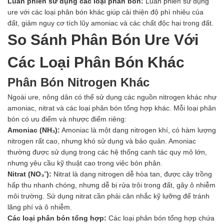
Luân phiên sử dụng các loại phân bón:
Luân phiên sử dụng
ure với các loại phân bón khác giúp cải thiện độ phì nhiêu của
đất, giảm nguy cơ tích lũy amoniac và các chất độc hại trong đất.
So Sánh Phân Bón Ure Với
Các Loại Phân Bón Khác
Phân Bón Nitrogen Khác
Ngoài ure, nông dân có thể sử dụng các nguồn nitrogen khác như
amoniac, nitrat và các loại phân bón tổng hợp khác. Mỗi loại phân
bón có ưu điểm và nhược điểm riêng:
Amoniac (NH₃):
Amoniac là một dạng nitrogen khí, có hàm lượng
nitrogen rất cao, nhưng khó sử dụng và bảo quản. Amoniac
thường được sử dụng trong các hệ thống canh tác quy mô lớn,
nhưng yêu cầu kỹ thuật cao trong việc bón phân.
Nitrat (NO₃⁻):
Nitrat là dạng nitrogen dễ hòa tan, được cây trồng
hấp thu nhanh chóng, nhưng dễ bị rửa trôi trong đất, gây ô nhiễm
môi trường. Sử dụng nitrat cần phải cân nhắc kỹ lưỡng để tránh
lãng phí và ô nhiễm.
Các loại phân bón tổng hợp:
Các loại phân bón tổng hợp chứa