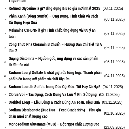
Thực Phẩm
Refined Glycerine là gì? Ứng dụng & Báo giá mới nhất 2025
(08.11.2025)
Phèn Xanh (Đồng Sunfat) – Ứng Dụng, Tính Chất Và Cách
(08.11.2025)
Sử Dụng Hiệu Quả
Melamine C3H6N6 là gì? Tính chất, ứng dụng và lưu ý an
(07.11.2025)
toàn
Công Thức Pha Cloramin B Chuẩn – Hướng Dẫn Chi Tiết Từ A
(06.11.2025)
đến Z
Quặng Diatomite – Nguồn gốc, ứng dụng và các sản phẩm
(05.11.2025)
từ đất tảo cát
Sodium Lauryl Sulfate là chất giặt rửa tổng hợp: Thành phần
(04.11.2025)
phổ biến trong mỹ phẩm và chất tẩy rửa
Sodium Laureth Sulfate trong Dầu Gội Đầu: Tốt Hay Có Hại?
(04.11.2025)
Clorua Vôi – Tác Dụng, Cách Dùng Và Lưu Ý Khi Sử Dụng
(03.11.2025)
Sorbitol Lỏng – Liều Dùng & Cách Dùng An Toàn, Hiệu Quả
(03.11.2025)
Sodium Bicarbonate (Xue Hua – Feed Grade 99%) – Phụ gia
(02.10.2025)
chăn nuôi chất lượng cao
Monosodium Glutamate (MSG) – Bột Ngọt Chất Lượng Cao
(23.09.2025)