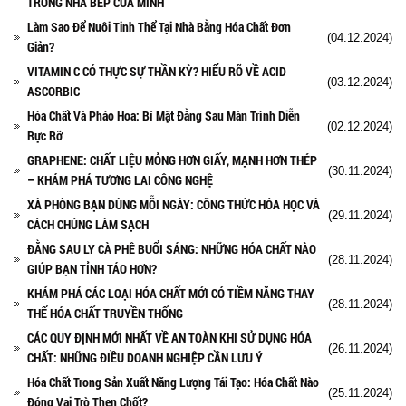
TRONG NHÀ BẾP CỦA MÌNH
Làm Sao Để Nuôi Tinh Thể Tại Nhà Bằng Hóa Chất Đơn
(04.12.2024)
Giản?
VITAMIN C CÓ THỰC SỰ THẦN KỲ? HIỂU RÕ VỀ ACID
(03.12.2024)
ASCORBIC
Hóa Chất Và Pháo Hoa: Bí Mật Đằng Sau Màn Trình Diễn
(02.12.2024)
Rực Rỡ
GRAPHENE: CHẤT LIỆU MỎNG HƠN GIẤY, MẠNH HƠN THÉP
(30.11.2024)
– KHÁM PHÁ TƯƠNG LAI CÔNG NGHỆ
XÀ PHÒNG BẠN DÙNG MỖI NGÀY: CÔNG THỨC HÓA HỌC VÀ
(29.11.2024)
CÁCH CHÚNG LÀM SẠCH
ĐẰNG SAU LY CÀ PHÊ BUỔI SÁNG: NHỮNG HÓA CHẤT NÀO
(28.11.2024)
GIÚP BẠN TỈNH TÁO HƠN?
KHÁM PHÁ CÁC LOẠI HÓA CHẤT MỚI CÓ TIỀM NĂNG THAY
(28.11.2024)
THẾ HÓA CHẤT TRUYỀN THỐNG
CÁC QUY ĐỊNH MỚI NHẤT VỀ AN TOÀN KHI SỬ DỤNG HÓA
(26.11.2024)
CHẤT: NHỮNG ĐIỀU DOANH NGHIỆP CẦN LƯU Ý
Hóa Chất Trong Sản Xuất Năng Lượng Tái Tạo: Hóa Chất Nào
(25.11.2024)
Đóng Vai Trò Then Chốt?