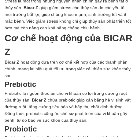
Stress là một trong những nguyên nhân chính gây ra bệnh tật ở
Ngành Gốm Sứ
thủy sản.
Bicar Z
giúp giảm stress cho thủy sản do các yếu tố
Ngành Gỗ
môi trường bất lợi, giúp chúng khỏe mạnh, sinh trưởng tốt và ít
Ngành Mỹ Phẩm
mắc bệnh. Việc giảm stress không chỉ giúp thủy sản phát triển tốt
Ngành Hóa Dầu
hơn mà còn nâng cao khả năng chống chịu bệnh.
Ngành Giấy
Liên hệ
Cơ chế hoạt động của BICAR
Tuyển dụng
Z
Bicar Z
hoạt động dựa trên cơ chế kết hợp của các thành phần
chính, mang lại hiệu quả tối ưu trong việc cải thiện sức khỏe thủy
sản.
Prebiotic
Prebiotic là nguồn thức ăn cho vi khuẩn có lợi trong đường ruột
của thủy sản.
Bicar Z
chứa prebiotic giúp cân bằng hệ vi sinh vật
đường ruột, tăng cường tiêu hóa và hấp thụ chất dinh dưỡng.
Đồng thời, prebiotic cũng ức chế sự phát triển của vi khuẩn gây
bệnh, từ đó bảo vệ sức khỏe của thủy sản.
Probiotic