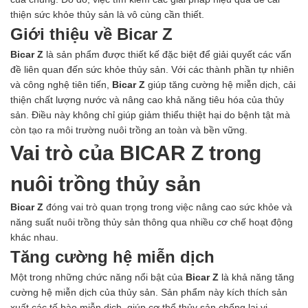
Axit
thiện sức khỏe thủy sản là vô cùng cần thiết.
Hóa chất khác
Kiềm
Giới thiệu về Bicar Z
Muối
Bicar Z
là sản phẩm được thiết kế đặc biệt để giải quyết các vấn
Kim loại màu
đề liên quan đến sức khỏe thủy sản. Với các thành phần tự nhiên
Oxit kim loại
và công nghệ tiên tiến,
Bicar Z
giúp tăng cường hệ miễn dịch, cải
HÓA CHẤT THÍ NGHIỆM
thiện chất lượng nước và nâng cao khả năng tiêu hóa của thủy
Hóa chất thí nghiệm
sản. Điều này không chỉ giúp giảm thiểu thiệt hại do bệnh tật mà
Thiết bị phòng thí nghiệm
còn tạo ra môi trường nuôi trồng an toàn và bền vững.
HÓA CHẤT NÔNG NGHIỆP
Vai trò của BICAR Z trong
Nguyên liệu phân bón
Chế phẩm sinh học
nuôi trồng thủy sản
Nguyên liệu chăn nuôi
HÓA CHẤT XÂY DỰNG
Bicar Z
đóng vai trò quan trọng trong việc nâng cao sức khỏe và
Chống thấm sika
năng suất nuôi trồng thủy sản thông qua nhiều cơ chế hoạt động
Silicone Dow Corning
khác nhau.
Silicone KCC
Tăng cường hệ miễn dịch
Silicone Apollo
Silicone Kingbond
Một trong những chức năng nổi bật của
Bicar Z
là khả năng tăng
Silicone Shinetsu
cường hệ miễn dịch của thủy sản. Sản phẩm này kích thích sản
Keo Silicone
xuất các tế bào miễn dịch, giúp cơ thể thủy sản chống lại vi