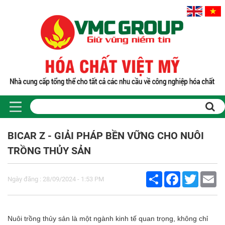
Trang chủ
Sản phẩm
BICAR Z - GIẢI PHÁP BỀN VỮNG CHO NUÔI
PHỤ GIA THỰC PHẨM
TRỒNG THỦY SẢN
Tinh bột biến tính
Màu thực phẩm
Share
Facebook
Twitter
Em
Hương liệu thực phẩm
Ngày đăng : 28/09/2024 - 1:53 PM
Chất phụ gia điều vị tạo ngọt
Chất phụ gia oxy hóa giữ màu
Chất phụ gia nhũ hóa làm dày
Nuôi trồng thủy sản là một ngành kinh tế quan trọng, không chỉ
Chất phụ gia chống đông vón