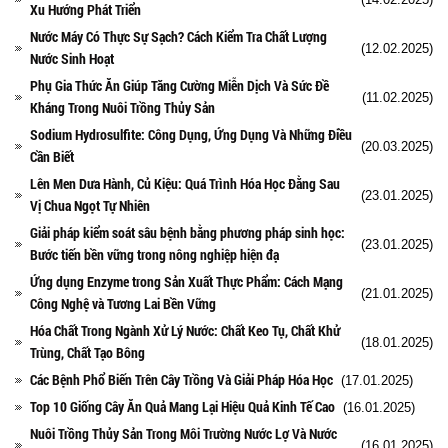
Xu Hướng Phát Triển
Nước Máy Có Thực Sự Sạch? Cách Kiểm Tra Chất Lượng
(12.02.2025)
Nước Sinh Hoạt
Phụ Gia Thức Ăn Giúp Tăng Cường Miễn Dịch Và Sức Đề
(11.02.2025)
Kháng Trong Nuôi Trồng Thủy Sản
Sodium Hydrosulfite: Công Dụng, Ứng Dụng Và Những Điều
(20.03.2025)
Cần Biết
Lên Men Dưa Hành, Củ Kiệu: Quá Trình Hóa Học Đằng Sau
(23.01.2025)
Vị Chua Ngọt Tự Nhiên
Giải pháp kiểm soát sâu bệnh bằng phương pháp sinh học:
(23.01.2025)
Bước tiến bền vững trong nông nghiệp hiện đạ
Ứng dụng Enzyme trong Sản Xuất Thực Phẩm: Cách Mạng
(21.01.2025)
Công Nghệ và Tương Lai Bền Vững
Hóa Chất Trong Ngành Xử Lý Nước: Chất Keo Tụ, Chất Khử
(18.01.2025)
Trùng, Chất Tạo Bông
Các Bệnh Phổ Biến Trên Cây Trồng Và Giải Pháp Hóa Học
(17.01.2025)
Top 10 Giống Cây Ăn Quả Mang Lại Hiệu Quả Kinh Tế Cao
(16.01.2025)
Nuôi Trồng Thủy Sản Trong Môi Trường Nước Lợ Và Nước
(16.01.2025)