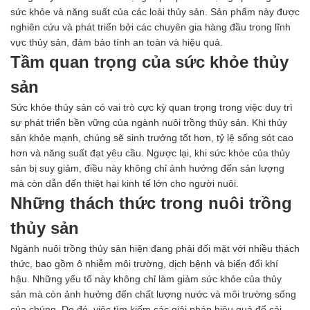
Men vi sinh EM gốc
sức khỏe và năng suất của các loài thủy sản. Sản phẩm này được
Bổ sung khoáng chất
nghiên cứu và phát triển bởi các chuyên gia hàng đầu trong lĩnh
Bổ gan và giải độc gan
vực thủy sản, đảm bảo tính an toàn và hiệu quả.
Phòng và trị bệnh
Tầm quan trọng của sức khỏe thủy
Bổ sung dinh dưỡng tăng trọng
Hấp thụ khí độc Yucca
sản
HÓA CHẤT XỬ LÝ NƯỚC
Sức khỏe thủy sản có vai trò cực kỳ quan trọng trong việc duy trì
Xử lý nước hồ bơi
sự phát triển bền vững của ngành nuôi trồng thủy sản. Khi thủy
Xử lý nước sinh hoạt
sản khỏe mạnh, chúng sẽ sinh trưởng tốt hơn, tỷ lệ sống sót cao
Xử lý nước thải
hơn và năng suất đạt yêu cầu. Ngược lại, khi sức khỏe của thủy
Xử lý nước giếng khoan
sản bị suy giảm, điều này không chỉ ảnh hưởng đến sản lượng
Xử lý nước khác
mà còn dẫn đến thiệt hại kinh tế lớn cho người nuôi.
DUNG MÔI CÔNG NGHIỆP
Những thách thức trong nuôi trồng
Pha sơn nước
Pha sơn epoxy
thủy sản
Pha sơn dầu
Ngành nuôi trồng thủy sản hiện đang phải đối mặt với nhiều thách
Pha sơn tĩnh điện
thức, bao gồm ô nhiễm môi trường, dịch bệnh và biến đổi khí
Dung môi khác
hậu. Những yếu tố này không chỉ làm giảm sức khỏe của thủy
HƯƠNG LIỆU TINH DẦU
sản mà còn ảnh hưởng đến chất lượng nước và môi trường sống
HÓA CHẤT CÔNG NGHIỆP
của chúng. Do đó, việc tìm kiếm các giải pháp hiệu quả để cải