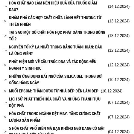
HÓA CHẤT NÀO LÀM NÊN HIỆU QUẢ CỦA THUỐC GIẢM
(14.12.2024)
ĐAU?
KHÁM PHÁ CÁC HỢP CHẤT CHỮA LÀNH VẾT THƯƠNG TỪ
(13.12.2024)
THIÊN NHIÊN
TẠI SAO MỘT SỐ CHẤT HÓA HỌC PHÁT SÁNG TRONG BÓNG
(13.12.2024)
TỐI?
NGUYÊN TỐ KỲ LẠ NHẤT TRONG BẢNG TUẦN HOÀN: ĐÂU
(12.12.2024)
LÀ ỨNG VIÊN?
PHÁT HIỆN MỚI VỀ CẤU TRÚC DNA VÀ TÁC ĐỘNG ĐẾN
(12.12.2024)
NGÀNH Y SINH HỌC
NHỮNG ỨNG DỤNG BẤT NGỜ CỦA SILICA GEL TRONG ĐỜI
(10.12.2024)
SỐNG HÀNG NGÀY
MUỐI EPSOM: THẦN DƯỢC TỪ NHÀ BẾP ĐẾN LÀM ĐẸP
(10.12.2024)
LỊCH SỬ PHÁT TRIỂN HÓA CHẤT VÀ NHỮNG THÀNH TỰU
(07.12.2024)
ĐỘT PHÁ
HÓA CHẤT TRONG NGÀNH DỆT MAY: TĂNG CƯỜNG CHẤT
(07.12.2024)
LƯỢNG SẢN PHẨM
5 HÓA CHẤT PHỔ BIẾN MÀ BẠN KHÔNG NGỜ ĐANG CÓ MẶT
(04.12.2024)