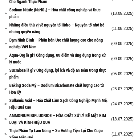
Cho Ngành Thực Phẩm
Sodium Nitrite (NaNO₂) – Hóa chất công nghiệp và thực
(18.09.2025)
phẩm
Những điều thú vị về nguyên tố Hidro – Nguyên tố nhỏ bé
(11.09.2025)
nhưng quyền năng
Đạm Ninh Bình – Phân bón Ure chất lượng cao cho nông
(09.09.2025)
nghiệp Việt Nam
Aqua-Org là gì? Công dụng, ưu điểm và ứng dụng trong xử
(09.09.2025)
lý nước
Sucralose là gì? Ứng dụng, lợi ích và độ an toàn trong thực
(05.09.2025)
phẩm
Baking Soda Mỹ – Sodium Bicarbonate chất lượng cao từ
(25.07.2025)
Hoa Kỳ
Sulfamic Acid – Hóa Chất Làm Sạch Công Nghiệp Mạnh Mẽ,
(24.07.2025)
Hiệu Quả Cao
AMMONIUM BIFLUORIDE – HÓA CHẤT XỬ LÝ BỀ MẶT KIM
(18.07.2025)
LOẠI VÀ KÍNH HIỆU QUẢ
Thực Phẩm Tự Làm Nóng – Xu Hướng Tiện Lợi Cho Cuộc
(11.07.2025)
Sống Hiện Đại