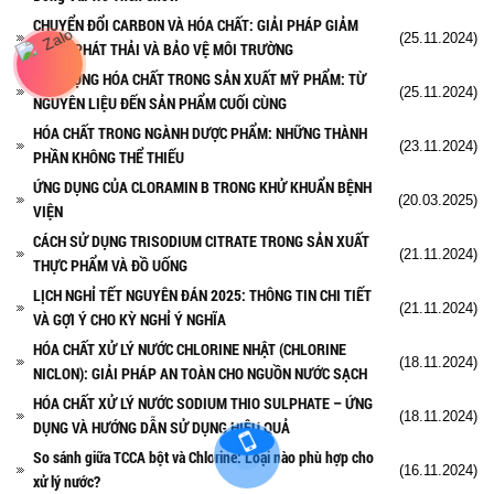
CHUYỂN ĐỔI CARBON VÀ HÓA CHẤT: GIẢI PHÁP GIẢM
(25.11.2024)
THIỂU PHÁT THẢI VÀ BẢO VỆ MÔI TRƯỜNG
ỨNG DỤNG HÓA CHẤT TRONG SẢN XUẤT MỸ PHẨM: TỪ
(25.11.2024)
NGUYÊN LIỆU ĐẾN SẢN PHẨM CUỐI CÙNG
HÓA CHẤT TRONG NGÀNH DƯỢC PHẨM: NHỮNG THÀNH
(23.11.2024)
PHẦN KHÔNG THỂ THIẾU
ỨNG DỤNG CỦA CLORAMIN B TRONG KHỬ KHUẨN BỆNH
(20.03.2025)
VIỆN
CÁCH SỬ DỤNG TRISODIUM CITRATE TRONG SẢN XUẤT
(21.11.2024)
THỰC PHẨM VÀ ĐỒ UỐNG
LỊCH NGHỈ TẾT NGUYÊN ĐÁN 2025: THÔNG TIN CHI TIẾT
(21.11.2024)
VÀ GỢI Ý CHO KỲ NGHỈ Ý NGHĨA
HÓA CHẤT XỬ LÝ NƯỚC CHLORINE NHẬT (CHLORINE
(18.11.2024)
NICLON): GIẢI PHÁP AN TOÀN CHO NGUỒN NƯỚC SẠCH
HÓA CHẤT XỬ LÝ NƯỚC SODIUM THIO SULPHATE – ỨNG
(18.11.2024)
DỤNG VÀ HƯỚNG DẪN SỬ DỤNG HIỆU QUẢ
So sánh giữa TCCA bột và Chlorine: Loại nào phù hợp cho
(16.11.2024)
xử lý nước?