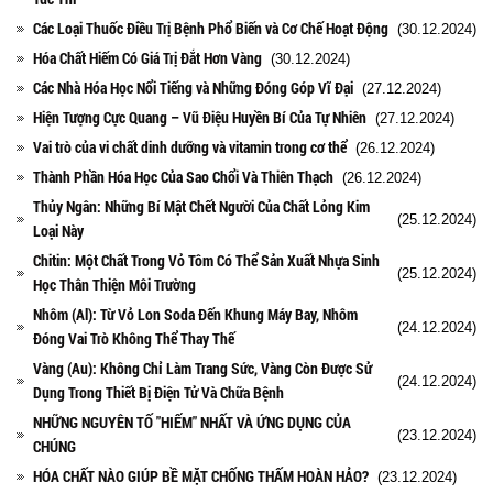
Các Loại Thuốc Điều Trị Bệnh Phổ Biến và Cơ Chế Hoạt Động
(30.12.2024)
Hóa Chất Hiếm Có Giá Trị Đắt Hơn Vàng
(30.12.2024)
Các Nhà Hóa Học Nổi Tiếng và Những Đóng Góp Vĩ Đại
(27.12.2024)
Hiện Tượng Cực Quang – Vũ Điệu Huyền Bí Của Tự Nhiên
(27.12.2024)
Vai trò của vi chất dinh dưỡng và vitamin trong cơ thể
(26.12.2024)
Thành Phần Hóa Học Của Sao Chổi Và Thiên Thạch
(26.12.2024)
Thủy Ngân: Những Bí Mật Chết Người Của Chất Lỏng Kim
(25.12.2024)
Loại Này
Chitin: Một Chất Trong Vỏ Tôm Có Thể Sản Xuất Nhựa Sinh
(25.12.2024)
Học Thân Thiện Môi Trường
Nhôm (Al): Từ Vỏ Lon Soda Đến Khung Máy Bay, Nhôm
(24.12.2024)
Đóng Vai Trò Không Thể Thay Thế
Vàng (Au): Không Chỉ Làm Trang Sức, Vàng Còn Được Sử
(24.12.2024)
Dụng Trong Thiết Bị Điện Tử Và Chữa Bệnh
NHỮNG NGUYÊN TỐ "HIẾM" NHẤT VÀ ỨNG DỤNG CỦA
(23.12.2024)
CHÚNG
HÓA CHẤT NÀO GIÚP BỀ MẶT CHỐNG THẤM HOÀN HẢO?
(23.12.2024)