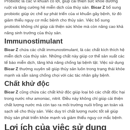
Probiotic là các vi khuẩn có lợi, giúp cải thiện sức khỏe đường
ruột và tăng cường hệ miễn dịch của thủy sản.
Bicar Z
bổ sung
probiotic giúp ức chế sự phát triển của vi khuẩn gây bệnh, từ đó
giảm thiểu nguy cơ mắc bệnh cho thủy sản. Việc bổ sung
probiotic không chỉ giúp cải thiện sức khỏe mà còn nâng cao khả
năng sinh trưởng của thủy sản.
Immunostimulant
Bicar Z
chứa các chất immunostimulant, là các chất kích thích hệ
miễn dịch của thủy sản. Những chất này giúp cơ thể sản xuất các
tế bào miễn dịch, tăng khả năng chống lại bệnh tật. Việc sử dụng
Bicar Z
thường xuyên sẽ giúp thủy sản luôn trong trạng thái khỏe
mạnh và sẵn sàng chống chọi với các tác nhân gây bệnh.
Chất khử độc
Bicar Z
cũng chứa các chất khử độc giúp loại bỏ các chất độc hại
trong nước như amoniac, nitrit. Điều này không chỉ giúp cải thiện
chất lượng nước mà còn tạo ra môi trường nuôi trồng an toàn và
sạch sẽ cho thủy sản. Việc duy trì chất lượng nước tốt sẽ giúp
thủy sản phát triển khỏe mạnh và giảm thiểu nguy cơ mắc bệnh.
Lợi ích của việc sử dụng