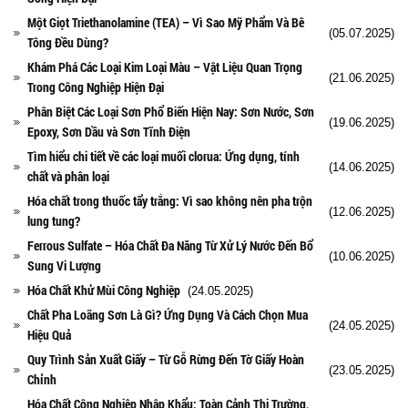
Một Giọt Triethanolamine (TEA) – Vì Sao Mỹ Phẩm Và Bê
(05.07.2025)
Tông Đều Dùng?
Khám Phá Các Loại Kim Loại Màu – Vật Liệu Quan Trọng
(21.06.2025)
Trong Công Nghiệp Hiện Đại
Phân Biệt Các Loại Sơn Phổ Biến Hiện Nay: Sơn Nước, Sơn
(19.06.2025)
Epoxy, Sơn Dầu và Sơn Tĩnh Điện
Tìm hiểu chi tiết về các loại muối clorua: Ứng dụng, tính
(14.06.2025)
chất và phân loại
Hóa chất trong thuốc tẩy trắng: Vì sao không nên pha trộn
(12.06.2025)
lung tung?
Ferrous Sulfate – Hóa Chất Đa Năng Từ Xử Lý Nước Đến Bổ
(10.06.2025)
Sung Vi Lượng
Hóa Chất Khử Mùi Công Nghiệp
(24.05.2025)
Chất Pha Loãng Sơn Là Gì? Ứng Dụng Và Cách Chọn Mua
(24.05.2025)
Hiệu Quả
Quy Trình Sản Xuất Giấy – Từ Gỗ Rừng Đến Tờ Giấy Hoàn
(23.05.2025)
Chỉnh
Hóa Chất Công Nghiệp Nhập Khẩu: Toàn Cảnh Thị Trường,