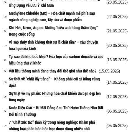
(23.05.2025)
Ứng Dụng và Lưu Ý Khi Mua
Methylene Chloride (MC) – Hóa chất mạnh mẽ phía sau
(22.05.2025)
ngành công nghiệp sơn, tẩy rửa và dược phẩm
Khí Heli, Neon, Argon: Những “siêu anh hùng thầm lặng”
(21.05.2025)
trong cuộc sống
Vì sao thủy tinh không thật sự là chất rắn? – Câu chuyện
(20.05.2025)
hóa học của kính
Tại sao đá khô bốc khói? Hóa học của carbon dioxide và các
(16.05.2025)
hiệu ứng thú vị khác
Vật liệu thông minh đang thay đổi thế giới như thế nào?
(15.05.2025)
Sự thật về “chất tẩy trắng” – Không phải cái gì trắng cũng
(14.05.2025)
độc!
Sự thật về mỹ phẩm: Những hóa chất khiến da bạn đẹp lên
(12.05.2025)
từng ngày
Nước Điện Giải – Bí Mật Đằng Sau Thứ Nước Tưởng Như Rất
(06.05.2025)
Đỗi Bình Thường
7 “Chất xúc tác” thần kỳ trong nông nghiệp: Khám phá
(05.05.2025)
những loại phân bón hóa học được dùng nhiều nhấ