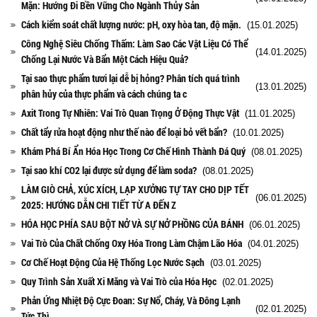
Mặn: Hướng Đi Bền Vững Cho Ngành Thủy Sản
Cách kiểm soát chất lượng nước: pH, oxy hòa tan, độ mặn.
(15.01.2025)
Công Nghệ Siêu Chống Thấm: Làm Sao Các Vật Liệu Có Thể
(14.01.2025)
Chống Lại Nước Và Bẩn Một Cách Hiệu Quả?
Tại sao thực phẩm tươi lại dễ bị hỏng? Phân tích quá trình
(13.01.2025)
phân hủy của thực phẩm và cách chúng ta c
Axit Trong Tự Nhiên: Vai Trò Quan Trọng Ở Động Thực Vật
(11.01.2025)
Chất tẩy rửa hoạt động như thế nào để loại bỏ vết bẩn?
(10.01.2025)
Khám Phá Bí Ẩn Hóa Học Trong Cơ Chế Hình Thành Đá Quý
(08.01.2025)
Tại sao khí CO2 lại được sử dụng để làm soda?
(08.01.2025)
LÀM GIÒ CHẢ, XÚC XÍCH, LẠP XƯỞNG TỰ TAY CHO DỊP TẾT
(06.01.2025)
2025: HƯỚNG DẪN CHI TIẾT TỪ A ĐẾN Z
HÓA HỌC PHÍA SAU BỘT NỞ VÀ SỰ NỞ PHỒNG CỦA BÁNH
(06.01.2025)
Vai Trò Của Chất Chống Oxy Hóa Trong Làm Chậm Lão Hóa
(04.01.2025)
Cơ Chế Hoạt Động Của Hệ Thống Lọc Nước Sạch
(03.01.2025)
Quy Trình Sản Xuất Xi Măng và Vai Trò của Hóa Học
(02.01.2025)
Phản Ứng Nhiệt Độ Cực Đoan: Sự Nổ, Cháy, Và Đông Lạnh
(02.01.2025)
Tức Thì