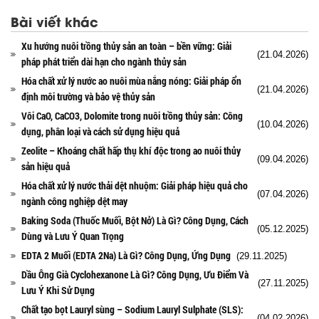
Bài viết khác
Xu hướng nuôi trồng thủy sản an toàn – bền vững: Giải
(21.04.2026)
pháp phát triển dài hạn cho ngành thủy sản
Hóa chất xử lý nước ao nuôi mùa nắng nóng: Giải pháp ổn
(21.04.2026)
định môi trường và bảo vệ thủy sản
Vôi CaO, CaCO3, Dolomite trong nuôi trồng thủy sản: Công
(10.04.2026)
dụng, phân loại và cách sử dụng hiệu quả
Zeolite – Khoáng chất hấp thụ khí độc trong ao nuôi thủy
(09.04.2026)
sản hiệu quả
Hóa chất xử lý nước thải dệt nhuộm: Giải pháp hiệu quả cho
(07.04.2026)
ngành công nghiệp dệt may
Baking Soda (Thuốc Muối, Bột Nở) Là Gì? Công Dụng, Cách
(05.12.2025)
Dùng và Lưu Ý Quan Trọng
EDTA 2 Muối (EDTA 2Na) Là Gì? Công Dụng, Ứng Dụng
(29.11.2025)
Dầu Ông Già Cyclohexanone Là Gì? Công Dụng, Ưu Điểm Và
(27.11.2025)
Lưu Ý Khi Sử Dụng
Chất tạo bọt Lauryl sùng – Sodium Lauryl Sulphate (SLS):
(04.02.2026)