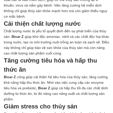
Hóa chất khác
khuẩn, virus và nấm gây bệnh. Việc tăng cường hệ miễn dịch
Giới Thiệu
không chỉ giúp thủy sản khỏe mạnh hơn mà còn giảm thiểu nguy
Đối tác
cơ mắc bệnh.
Quy trình sản xuất
Cải thiện chất lượng nước
Tin tức
Chất lượng nước là yếu tố quyết định đến sự phát triển của thủy
VMC GROUP
sản.
Bicar Z
giúp khử độc amoniac, nitrit và các chất độc hại khác
Ngành Hóa Chất
trong nước, tạo ra môi trường nuôi trồng an toàn và sạch sẽ. Điều
Tẩy Rửa Diệt Khuẩn
này không chỉ giúp bảo vệ sức khỏe của thủy sản mà còn nâng
Ngành Thực Phẩm
cao chất lượng sản phẩm cuối cùng.
Ngành Nông Nghiệp
Ngành Thủy Sản
Tăng cường tiêu hóa và hấp thu
Ngành Môi Trường
thức ăn
Ngành Nhựa
Ngành Xây Dựng
Bicar Z
cũng giúp cải thiện hệ tiêu hóa của thủy sản, tăng cường
Ngành Cao Su
khả năng hấp thu thức ăn. Nhờ vào việc cung cấp các enzyme
Ngành Xi Mạ
tiêu hóa và prebiotic,
Bicar Z
giúp cá hấp thu tối đa các chất dinh
Ngành Thủy Tinh
dưỡng từ thức ăn, từ đó nâng cao năng suất và chất lượng sản
Ngành Dệt Nhuộm
phẩm.
Ngành Sơn
Giảm stress cho thủy sản
Ngành In Ấn Bao Bì