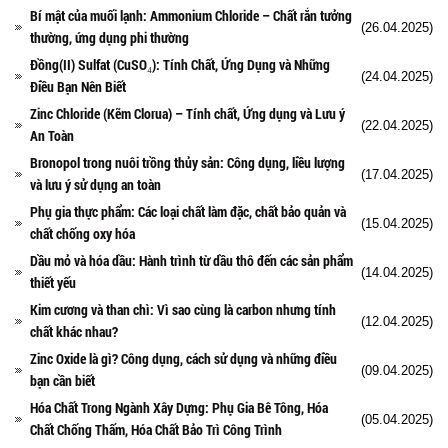
Bí mật của muối lạnh: Ammonium Chloride – Chất rắn tưởng
(26.04.2025)
thường, ứng dụng phi thường
Đồng(II) Sulfat (CuSO₄): Tính Chất, Ứng Dụng và Những
(24.04.2025)
Điều Bạn Nên Biết
Zinc Chloride (Kẽm Clorua) – Tính chất, Ứng dụng và Lưu ý
(22.04.2025)
An Toàn
Bronopol trong nuôi trồng thủy sản: Công dụng, liều lượng
(17.04.2025)
và lưu ý sử dụng an toàn
Phụ gia thực phẩm: Các loại chất làm đặc, chất bảo quản và
(15.04.2025)
chất chống oxy hóa
Dầu mỏ và hóa dầu: Hành trình từ dầu thô đến các sản phẩm
(14.04.2025)
thiết yếu
Kim cương và than chì: Vì sao cùng là carbon nhưng tính
(12.04.2025)
chất khác nhau?
Zinc Oxide là gì? Công dụng, cách sử dụng và những điều
(09.04.2025)
bạn cần biết
Hóa Chất Trong Ngành Xây Dựng: Phụ Gia Bê Tông, Hóa
(05.04.2025)
Chất Chống Thấm, Hóa Chất Bảo Trì Công Trình