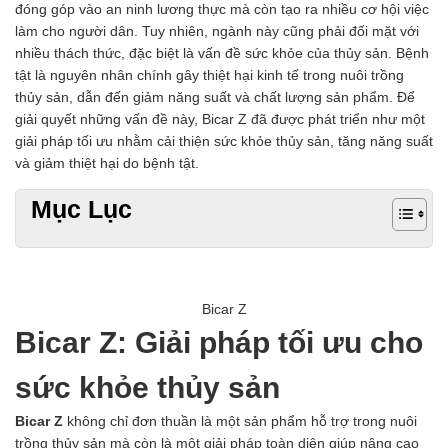
đóng góp vào an ninh lương thực mà còn tạo ra nhiều cơ hội việc
Chất phụ gia tạo cấu trúc
làm cho người dân. Tuy nhiên, ngành này cũng phải đối mặt với
Chất phụ gia bảo quản
nhiều thách thức, đặc biệt là vấn đề sức khỏe của thủy sản. Bệnh
Chất phụ gia nem giò chả
tật là nguyên nhân chính gây thiệt hại kinh tế trong nuôi trồng
Chất phụ gia bún mì phở
thủy sản, dẫn đến giảm năng suất và chất lượng sản phẩm. Để
Chất phụ gia bánh kẹo kem
giải quyết những vấn đề này, Bicar Z đã được phát triển như một
Chất phụ gia nước giải khát
giải pháp tối ưu nhằm cải thiện sức khỏe thủy sản, tăng năng suất
Chất phụ gia xúc xích
và giảm thiệt hại do bệnh tật.
Chất phụ gia nước mắm
Chất phụ gia rau củ quả
Mục Lục
Chất phụ gia thạch rau câu
Chất phụ gia đậu hũ
HÓA CHẤT TẨY RỬA
Tẩy rửa công nghiệp
Tẩy rửa sinh hoạt
Bicar Z
Tẩy rửa ô tô xe máy
Bicar Z: Giải pháp tối ưu cho
Tẩy cáu cặn đường ống
Tẩy rửa khác
sức khỏe thủy sản
HÓA CHẤT THỦY SẢN
Hóa chất xử lý nước
Bicar Z
không chỉ đơn thuần là một sản phẩm hỗ trợ trong nuôi
Men đường ruột
trồng thủy sản mà còn là một giải pháp toàn diện giúp nâng cao