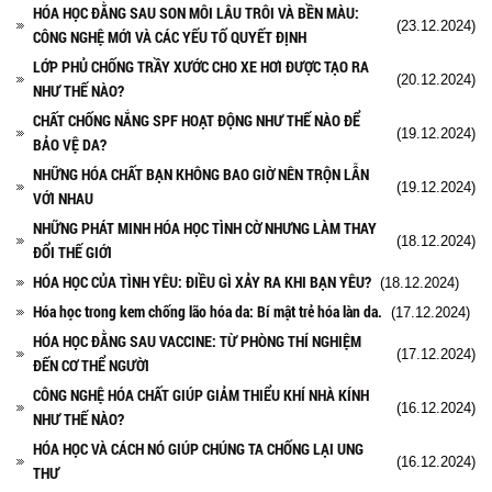
HÓA HỌC ĐẰNG SAU SON MÔI LÂU TRÔI VÀ BỀN MÀU:
(23.12.2024)
CÔNG NGHỆ MỚI VÀ CÁC YẾU TỐ QUYẾT ĐỊNH
LỚP PHỦ CHỐNG TRẦY XƯỚC CHO XE HƠI ĐƯỢC TẠO RA
(20.12.2024)
NHƯ THẾ NÀO?
CHẤT CHỐNG NẮNG SPF HOẠT ĐỘNG NHƯ THẾ NÀO ĐỂ
(19.12.2024)
BẢO VỆ DA?
NHỮNG HÓA CHẤT BẠN KHÔNG BAO GIỜ NÊN TRỘN LẪN
(19.12.2024)
VỚI NHAU
NHỮNG PHÁT MINH HÓA HỌC TÌNH CỜ NHƯNG LÀM THAY
(18.12.2024)
ĐỔI THẾ GIỚI
HÓA HỌC CỦA TÌNH YÊU: ĐIỀU GÌ XẢY RA KHI BẠN YÊU?
(18.12.2024)
Hóa học trong kem chống lão hóa da: Bí mật trẻ hóa làn da.
(17.12.2024)
HÓA HỌC ĐẰNG SAU VACCINE: TỪ PHÒNG THÍ NGHIỆM
(17.12.2024)
ĐẾN CƠ THỂ NGƯỜI
CÔNG NGHỆ HÓA CHẤT GIÚP GIẢM THIỂU KHÍ NHÀ KÍNH
(16.12.2024)
NHƯ THẾ NÀO?
HÓA HỌC VÀ CÁCH NÓ GIÚP CHÚNG TA CHỐNG LẠI UNG
(16.12.2024)
THƯ