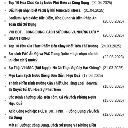
Top 10 Hóa Chất Xử Lý Nước Phổ Biến và Công Dụng
(02.04.2025)
Dấu hiệu nhận biết và xử lý khi tôm/cá bị stress.
(01.04.2025)
Sodium Hydroxide: Đặc Điểm, Ứng Dụng và Biện Pháp An
(28.03.2025)
Toàn Khi Sử Dụng
VÔI BỘT – CÔNG DỤNG, CÁCH SỬ DỤNG VÀ NHỮNG LƯU Ý
(26.03.2025)
QUAN TRỌNG
Top 10 Phụ Gia Thực Phẩm Bán Chạy Nhất Trên Thị Trường
(24.03.2025)
So sánh PAC Ấn Độ và PAC Trung Quốc – Lựa chọn nào tối
(22.03.2025)
ưu cho xử lý nước?
Sự Thật Về MSG (Bột Ngọt): Nó Có Thực Sự Gây Hại Không?
(21.03.2025)
Mẹo Làm Sạch Nước Giếng Đơn Giản, Hiệu Quả
(17.03.2025)
Thành Phần Dinh Dưỡng Cần Thiết Cho Từng Loại Tôm/Cá:
(15.03.2025)
Bí Quyết Tối Ưu Hóa Sự Phát Triển
Các Bệnh Thường Gặp Trên Tôm, Cá Và Cách Phòng Ngừa
(13.03.2025)
Hiệu Quả
Acid Công Nghiệp: HCl, H₂SO₄, HNO₃ – Công Dụng Và Cách
(12.03.2025)
Sử Dụng
Mật Rỉ Đường: Công Dụng, Cách Sử Dụng Và Những Điều