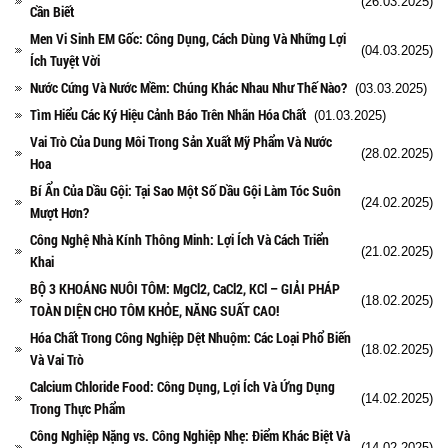
(26.03.2025)
Cần Biết
Men Vi Sinh EM Gốc: Công Dụng, Cách Dùng Và Những Lợi
(04.03.2025)
Ích Tuyệt Vời
Nước Cứng Và Nước Mềm: Chúng Khác Nhau Như Thế Nào?
(03.03.2025)
Tìm Hiểu Các Ký Hiệu Cảnh Báo Trên Nhãn Hóa Chất
(01.03.2025)
Vai Trò Của Dung Môi Trong Sản Xuất Mỹ Phẩm Và Nước
(28.02.2025)
Hoa
Bí Ẩn Của Dầu Gội: Tại Sao Một Số Dầu Gội Làm Tóc Suôn
(24.02.2025)
Mượt Hơn?
Công Nghệ Nhà Kính Thông Minh: Lợi Ích Và Cách Triển
(21.02.2025)
Khai
BỘ 3 KHOÁNG NUÔI TÔM: MgCl2, CaCl2, KCl – GIẢI PHÁP
(18.02.2025)
TOÀN DIỆN CHO TÔM KHỎE, NĂNG SUẤT CAO!
Hóa Chất Trong Công Nghiệp Dệt Nhuộm: Các Loại Phổ Biến
(18.02.2025)
Và Vai Trò
Calcium Chloride Food: Công Dụng, Lợi Ích Và Ứng Dụng
(14.02.2025)
Trong Thực Phẩm
Công Nghiệp Nặng vs. Công Nghiệp Nhẹ: Điểm Khác Biệt Và
(14.02.2025)