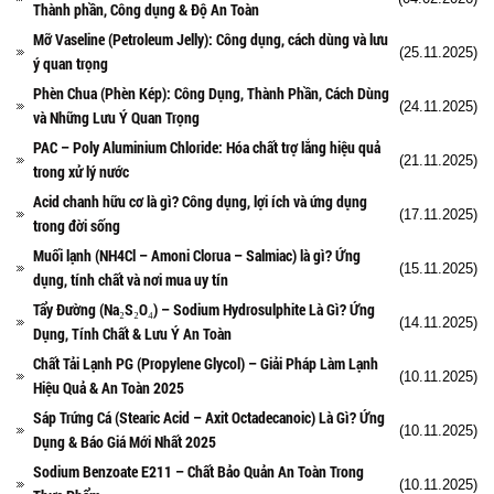
Thành phần, Công dụng & Độ An Toàn
Mỡ Vaseline (Petroleum Jelly): Công dụng, cách dùng và lưu
(25.11.2025)
ý quan trọng
Phèn Chua (Phèn Kép): Công Dụng, Thành Phần, Cách Dùng
(24.11.2025)
và Những Lưu Ý Quan Trọng
PAC – Poly Aluminium Chloride: Hóa chất trợ lắng hiệu quả
(21.11.2025)
trong xử lý nước
Acid chanh hữu cơ là gì? Công dụng, lợi ích và ứng dụng
(17.11.2025)
trong đời sống
Muối lạnh (NH4Cl – Amoni Clorua – Salmiac) là gì? Ứng
(15.11.2025)
dụng, tính chất và nơi mua uy tín
Tẩy Đường (Na₂S₂O₄) – Sodium Hydrosulphite Là Gì? Ứng
(14.11.2025)
Dụng, Tính Chất & Lưu Ý An Toàn
Chất Tải Lạnh PG (Propylene Glycol) – Giải Pháp Làm Lạnh
(10.11.2025)
Hiệu Quả & An Toàn 2025
Sáp Trứng Cá (Stearic Acid – Axit Octadecanoic) Là Gì? Ứng
(10.11.2025)
Dụng & Báo Giá Mới Nhất 2025
Sodium Benzoate E211 – Chất Bảo Quản An Toàn Trong
(10.11.2025)