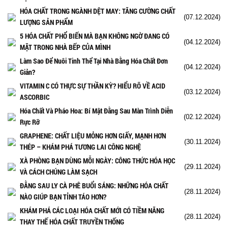
HÓA CHẤT TRONG NGÀNH DỆT MAY: TĂNG CƯỜNG CHẤT
(07.12.2024)
LƯỢNG SẢN PHẨM
5 HÓA CHẤT PHỔ BIẾN MÀ BẠN KHÔNG NGỜ ĐANG CÓ
(04.12.2024)
MẶT TRONG NHÀ BẾP CỦA MÌNH
Làm Sao Để Nuôi Tinh Thể Tại Nhà Bằng Hóa Chất Đơn
(04.12.2024)
Giản?
VITAMIN C CÓ THỰC SỰ THẦN KỲ? HIỂU RÕ VỀ ACID
(03.12.2024)
ASCORBIC
Hóa Chất Và Pháo Hoa: Bí Mật Đằng Sau Màn Trình Diễn
(02.12.2024)
Rực Rỡ
GRAPHENE: CHẤT LIỆU MỎNG HƠN GIẤY, MẠNH HƠN
(30.11.2024)
THÉP – KHÁM PHÁ TƯƠNG LAI CÔNG NGHỆ
XÀ PHÒNG BẠN DÙNG MỖI NGÀY: CÔNG THỨC HÓA HỌC
(29.11.2024)
VÀ CÁCH CHÚNG LÀM SẠCH
ĐẰNG SAU LY CÀ PHÊ BUỔI SÁNG: NHỮNG HÓA CHẤT
(28.11.2024)
NÀO GIÚP BẠN TỈNH TÁO HƠN?
KHÁM PHÁ CÁC LOẠI HÓA CHẤT MỚI CÓ TIỀM NĂNG
(28.11.2024)
THAY THẾ HÓA CHẤT TRUYỀN THỐNG