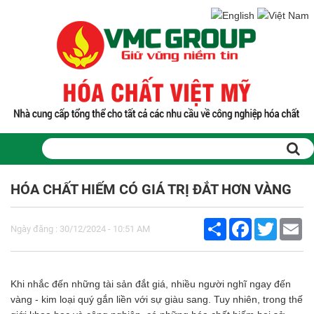
Trang chủ
Sản phẩm
HÓA CHẤT HIẾM CÓ GIÁ TRỊ ĐẮT HƠN VÀNG
PHỤ GIA THỰC PHẨM
Tinh bột biến tính
Share
Facebook
Twitter
Em
Ngày đăng : 30/12/2024 - 10:51 AM
Màu thực phẩm
Hương liệu thực phẩm
Chất phụ gia điều vị tạo ngọt
Chất phụ gia oxy hóa giữ màu
Khi nhắc đến những tài sản đắt giá, nhiều người nghĩ ngay đến
Chất phụ gia nhũ hóa làm dày
vàng - kim loại quý gắn liền với sự giàu sang. Tuy nhiên, trong thế
Chất phụ gia chống đông vón