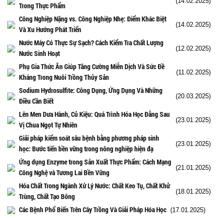
(14.02.2025)
Trong Thực Phẩm
Công Nghiệp Nặng vs. Công Nghiệp Nhẹ: Điểm Khác Biệt
(14.02.2025)
Và Xu Hướng Phát Triển
Nước Máy Có Thực Sự Sạch? Cách Kiểm Tra Chất Lượng
(12.02.2025)
Nước Sinh Hoạt
Phụ Gia Thức Ăn Giúp Tăng Cường Miễn Dịch Và Sức Đề
(11.02.2025)
Kháng Trong Nuôi Trồng Thủy Sản
Sodium Hydrosulfite: Công Dụng, Ứng Dụng Và Những
(20.03.2025)
Điều Cần Biết
Lên Men Dưa Hành, Củ Kiệu: Quá Trình Hóa Học Đằng Sau
(23.01.2025)
Vị Chua Ngọt Tự Nhiên
Giải pháp kiểm soát sâu bệnh bằng phương pháp sinh
(23.01.2025)
học: Bước tiến bền vững trong nông nghiệp hiện đạ
Ứng dụng Enzyme trong Sản Xuất Thực Phẩm: Cách Mạng
(21.01.2025)
Công Nghệ và Tương Lai Bền Vững
Hóa Chất Trong Ngành Xử Lý Nước: Chất Keo Tụ, Chất Khử
(18.01.2025)
Trùng, Chất Tạo Bông
Các Bệnh Phổ Biến Trên Cây Trồng Và Giải Pháp Hóa Học
(17.01.2025)