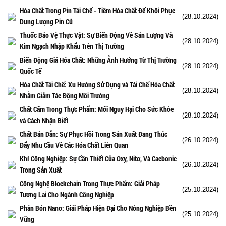
Hóa Chất Trong Pin Tái Chế - Tiêm Hóa Chất Để Khôi Phục
(28.10.2024)
Dung Lượng Pin Cũ
Thuốc Bảo Vệ Thực Vật: Sự Biến Động Về Sản Lượng Và
(28.10.2024)
Kim Ngạch Nhập Khẩu Trên Thị Trường
Biến Động Giá Hóa Chất: Những Ảnh Hưởng Từ Thị Trường
(28.10.2024)
Quốc Tế
Hóa Chất Tái Chế: Xu Hướng Sử Dụng và Tái Chế Hóa Chất
(28.10.2024)
Nhằm Giảm Tác Động Môi Trường
Chất Cấm Trong Thực Phẩm: Mối Nguy Hại Cho Sức Khỏe
(28.10.2024)
và Cách Nhận Biết
Chất Bán Dẫn: Sự Phục Hồi Trong Sản Xuất Đang Thúc
(26.10.2024)
Đẩy Nhu Cầu Về Các Hóa Chất Liên Quan
Khí Công Nghiệp: Sự Cần Thiết Của Oxy, Nitơ, Và Cacbonic
(26.10.2024)
Trong Sản Xuất
Công Nghệ Blockchain Trong Thực Phẩm: Giải Pháp
(25.10.2024)
Tương Lai Cho Ngành Công Nghiệp
Phân Bón Nano: Giải Pháp Hiện Đại Cho Nông Nghiệp Bền
(25.10.2024)
Vững