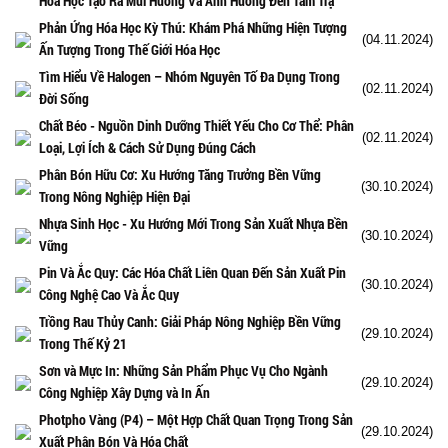
Hóa Học Tạo Ra Mùi Hương Và Ảnh Hưởng Đến Tâm Trạ
Phản Ứng Hóa Học Kỳ Thú: Khám Phá Những Hiện Tượng
(04.11.2024)
Ấn Tượng Trong Thế Giới Hóa Học
Tìm Hiểu Về Halogen – Nhóm Nguyên Tố Đa Dụng Trong
(02.11.2024)
Đời Sống
Chất Béo - Nguồn Dinh Dưỡng Thiết Yếu Cho Cơ Thể: Phân
(02.11.2024)
Loại, Lợi Ích & Cách Sử Dụng Đúng Cách
Phân Bón Hữu Cơ: Xu Hướng Tăng Trưởng Bền Vững
(30.10.2024)
Trong Nông Nghiệp Hiện Đại
Nhựa Sinh Học - Xu Hướng Mới Trong Sản Xuất Nhựa Bền
(30.10.2024)
Vững
Pin Và Ắc Quy: Các Hóa Chất Liên Quan Đến Sản Xuất Pin
(30.10.2024)
Công Nghệ Cao Và Ắc Quy
Trồng Rau Thủy Canh: Giải Pháp Nông Nghiệp Bền Vững
(29.10.2024)
Trong Thế Kỷ 21
Sơn và Mực In: Những Sản Phẩm Phục Vụ Cho Ngành
(29.10.2024)
Công Nghiệp Xây Dựng và In Ấn
Photpho Vàng (P4) – Một Hợp Chất Quan Trọng Trong Sản
(29.10.2024)
Xuất Phân Bón Và Hóa Chất