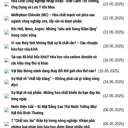
Hóa Chất Công Nghiệp Nhập Khẩu: Toàn Cảnh Thị Trường,
(23.05.2025)
Ứng Dụng và Lưu Ý Khi Mua
Methylene Chloride (MC) – Hóa chất mạnh mẽ phía sau
(22.05.2025)
ngành công nghiệp sơn, tẩy rửa và dược phẩm
Khí Heli, Neon, Argon: Những “siêu anh hùng thầm lặng”
(21.05.2025)
trong cuộc sống
Vì sao thủy tinh không thật sự là chất rắn? – Câu chuyện
(20.05.2025)
hóa học của kính
Tại sao đá khô bốc khói? Hóa học của carbon dioxide và
(16.05.2025)
các hiệu ứng thú vị khác
Vật liệu thông minh đang thay đổi thế giới như thế nào?
(15.05.2025)
Sự thật về “chất tẩy trắng” – Không phải cái gì trắng cũng
(14.05.2025)
độc!
Sự thật về mỹ phẩm: Những hóa chất khiến da bạn đẹp lên
(12.05.2025)
từng ngày
Nước Điện Giải – Bí Mật Đằng Sau Thứ Nước Tưởng Như
(06.05.2025)
Rất Đỗi Bình Thường
7 “Chất xúc tác” thần kỳ trong nông nghiệp: Khám phá
(05.05.2025)
những loại phân bón hóa học được dùng nhiều nhấ