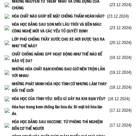
NHỮNG NGUYÊN TỐ "HIẾM" NHẤT VÀ ỨNG DỤNG CỦA
(23.12.2024)
CHÚNG
HÓA CHẤT NÀO GIÚP BỀ MẶT CHỐNG THẤM HOÀN HẢO?
(23.12.2024)
HÓA HỌC ĐẰNG SAU SON MÔI LÂU TRÔI VÀ BỀN MÀU:
(23.12.2024)
CÔNG NGHỆ MỚI VÀ CÁC YẾU TỐ QUYẾT ĐỊNH
LỚP PHỦ CHỐNG TRẦY XƯỚC CHO XE HƠI ĐƯỢC TẠO RA
(20.12.2024)
NHƯ THẾ NÀO?
CHẤT CHỐNG NẮNG SPF HOẠT ĐỘNG NHƯ THẾ NÀO ĐỂ
(19.12.2024)
BẢO VỆ DA?
NHỮNG HÓA CHẤT BẠN KHÔNG BAO GIỜ NÊN TRỘN LẪN
(19.12.2024)
VỚI NHAU
NHỮNG PHÁT MINH HÓA HỌC TÌNH CỜ NHƯNG LÀM THAY
(18.12.2024)
ĐỔI THẾ GIỚI
HÓA HỌC CỦA TÌNH YÊU: ĐIỀU GÌ XẢY RA KHI BẠN YÊU?
(18.12.2024)
Hóa học trong kem chống lão hóa da: Bí mật trẻ hóa làn
(17.12.2024)
da.
HÓA HỌC ĐẰNG SAU VACCINE: TỪ PHÒNG THÍ NGHIỆM
(17.12.2024)
ĐẾN CƠ THỂ NGƯỜI