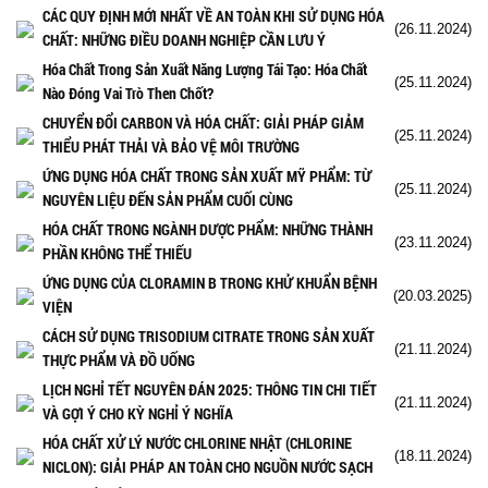
CÁC QUY ĐỊNH MỚI NHẤT VỀ AN TOÀN KHI SỬ DỤNG HÓA
(26.11.2024)
CHẤT: NHỮNG ĐIỀU DOANH NGHIỆP CẦN LƯU Ý
Hóa Chất Trong Sản Xuất Năng Lượng Tái Tạo: Hóa Chất
(25.11.2024)
Nào Đóng Vai Trò Then Chốt?
CHUYỂN ĐỔI CARBON VÀ HÓA CHẤT: GIẢI PHÁP GIẢM
(25.11.2024)
THIỂU PHÁT THẢI VÀ BẢO VỆ MÔI TRƯỜNG
ỨNG DỤNG HÓA CHẤT TRONG SẢN XUẤT MỸ PHẨM: TỪ
(25.11.2024)
NGUYÊN LIỆU ĐẾN SẢN PHẨM CUỐI CÙNG
HÓA CHẤT TRONG NGÀNH DƯỢC PHẨM: NHỮNG THÀNH
(23.11.2024)
PHẦN KHÔNG THỂ THIẾU
ỨNG DỤNG CỦA CLORAMIN B TRONG KHỬ KHUẨN BỆNH
(20.03.2025)
VIỆN
CÁCH SỬ DỤNG TRISODIUM CITRATE TRONG SẢN XUẤT
(21.11.2024)
THỰC PHẨM VÀ ĐỒ UỐNG
LỊCH NGHỈ TẾT NGUYÊN ĐÁN 2025: THÔNG TIN CHI TIẾT
(21.11.2024)
VÀ GỢI Ý CHO KỲ NGHỈ Ý NGHĨA
HÓA CHẤT XỬ LÝ NƯỚC CHLORINE NHẬT (CHLORINE
(18.11.2024)
NICLON): GIẢI PHÁP AN TOÀN CHO NGUỒN NƯỚC SẠCH