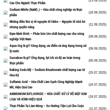
(23.09.2025)
Cao Cho Ngành Thực Phẩm
Sodium Nitrite (NaNO₂) – Hóa chất công nghiệp và thực
(18.09.2025)
phẩm
Những điều thú vị về nguyên tố Hidro – Nguyên tố nhỏ bé
(11.09.2025)
nhưng quyền năng
Đạm Ninh Bình – Phân bón Ure chất lượng cao cho nông
(09.09.2025)
nghiệp Việt Nam
Aqua-Org là gì? Công dụng, ưu điểm và ứng dụng trong xử
(09.09.2025)
lý nước
Sucralose là gì? Ứng dụng, lợi ích và độ an toàn trong
(05.09.2025)
thực phẩm
Baking Soda Mỹ – Sodium Bicarbonate chất lượng cao từ
(25.07.2025)
Hoa Kỳ
Sulfamic Acid – Hóa Chất Làm Sạch Công Nghiệp Mạnh
(24.07.2025)
Mẽ, Hiệu Quả Cao
AMMONIUM BIFLUORIDE – HÓA CHẤT XỬ LÝ BỀ MẶT KIM
(18.07.2025)
LOẠI VÀ KÍNH HIỆU QUẢ
Thực Phẩm Tự Làm Nóng – Xu Hướng Tiện Lợi Cho Cuộc
(11.07.2025)