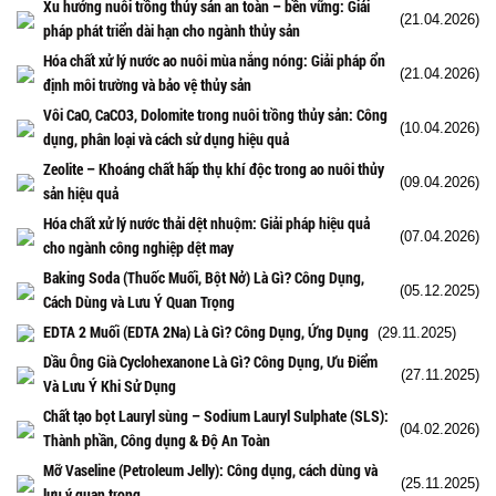
Xu hướng nuôi trồng thủy sản an toàn – bền vững: Giải
(21.04.2026)
pháp phát triển dài hạn cho ngành thủy sản
Hóa chất xử lý nước ao nuôi mùa nắng nóng: Giải pháp ổn
(21.04.2026)
định môi trường và bảo vệ thủy sản
Vôi CaO, CaCO3, Dolomite trong nuôi trồng thủy sản: Công
(10.04.2026)
dụng, phân loại và cách sử dụng hiệu quả
Zeolite – Khoáng chất hấp thụ khí độc trong ao nuôi thủy
(09.04.2026)
sản hiệu quả
Hóa chất xử lý nước thải dệt nhuộm: Giải pháp hiệu quả
(07.04.2026)
cho ngành công nghiệp dệt may
Baking Soda (Thuốc Muối, Bột Nở) Là Gì? Công Dụng,
(05.12.2025)
Cách Dùng và Lưu Ý Quan Trọng
EDTA 2 Muối (EDTA 2Na) Là Gì? Công Dụng, Ứng Dụng
(29.11.2025)
Dầu Ông Già Cyclohexanone Là Gì? Công Dụng, Ưu Điểm
(27.11.2025)
Và Lưu Ý Khi Sử Dụng
Chất tạo bọt Lauryl sùng – Sodium Lauryl Sulphate (SLS):
(04.02.2026)
Thành phần, Công dụng & Độ An Toàn
Mỡ Vaseline (Petroleum Jelly): Công dụng, cách dùng và
(25.11.2025)
lưu ý quan trọng