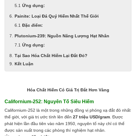
Men vi sinh EM gốc
Ứng dụng:
Bổ sung khoáng chất
Bổ gan và giải độc gan
Painite: Loại Đá Quý Hiếm Nhất Thế Giới
Phòng và trị bệnh
Đặc điểm:
Bổ sung dinh dưỡng tăng trọng
Hấp thụ khí độc Yucca
Plutonium-239: Nguồn Năng Lượng Hạt Nhân
HÓA CHẤT XỬ LÝ NƯỚC
Ứng dụng:
Xử lý nước hồ bơi
Tại Sao Hóa Chất Hiếm Lại Đắt Đỏ?
Xử lý nước sinh hoạt
Xử lý nước thải
Kết Luận
Xử lý nước giếng khoan
Xử lý nước khác
DUNG MÔI CÔNG NGHIỆP
Pha sơn nước
Hóa Chất Hiếm Có Giá Trị Đắt Hơn Vàng
Pha sơn epoxy
Californium-252: Nguyên Tố Siêu Hiếm
Pha sơn dầu
Pha sơn tĩnh điện
Californium-252 là một trong những đồng vị phóng xạ đắt đỏ nhất
Dung môi khác
thế giới, với giá trị ước tính lên đến
27 triệu USD/gram
. Được
HƯƠNG LIỆU TINH DẦU
phát hiện lần đầu tiên vào năm 1950, nguyên tố này chỉ có thể
HÓA CHẤT CÔNG NGHIỆP
được sản xuất trong các phòng thí nghiệm hạt nhân.