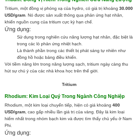
Ngành Gốm Sứ
Tritium, một đồng vị phóng xạ của hydro, có giá trị khoảng
30.000
Ngành Gỗ
USD/gram
. Nó được sản xuất thông qua phản ứng hạt nhân,
Ngành Mỹ Phẩm
khiến nguồn cung của tritium cực kỳ hạn chế.
Ngành Hóa Dầu
Ứng dụng:
Ngành Giấy
Liên hệ
Sử dụng trong nghiên cứu năng lượng hạt nhân, đặc biệt là
Tuyển dụng
trong các lò phản ứng nhiệt hạch.
Là thành phần trong các thiết bị phát sáng tự nhiên như
đồng hồ hoặc bảng điều khiển.
Với tiềm năng lớn trong năng lượng sạch, tritium ngày càng thu
hút sự chú ý của các nhà khoa học trên thế giới.
Tritium
Rhodium: Kim Loại Quý Trong Ngành Công Nghiệp
Rhodium, một kim loại chuyển tiếp, hiện có giá khoảng
400
USD/gram
, cao gấp nhiều lần giá trị của vàng. Đây là kim loại
hiếm nhất trong nhóm bạch kim và được tìm thấy chủ yếu ở Nam
Phi.
Ứng dụng: