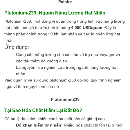
Painite
Plutonium-239: Nguồn Năng Lượng Hạt Nhân
Plutonium-239, một đồng vị quan trọng trong lĩnh vực năng lượng
hạt nhân, có giá trị ước tính khoảng
4.000 USD/gram
. Đây là
thành phần chính trong vũ khí hạt nhân và các lò phản ứng hạt
nhân.
Ứng dụng:
Cung cấp năng lượng cho các tàu vũ trụ như Voyager và
các tàu thăm dò không gian.
Là nguyên liệu nghiên cứu trong ngành năng lượng hạt
nhân.
Việc quản lý và sử dụng plutonium-239 đòi hỏi quy trình nghiêm
ngặt vì tính nguy hiểm của nó.
Plutonium-239
Tại Sao Hóa Chất Hiếm Lại Đắt Đỏ?
Có ba lý do chính khiến các hóa chất này có giá trị cao:
Độ khan hiếm tự nhiên:
Nhiều hóa chất chỉ tồn tại ở một