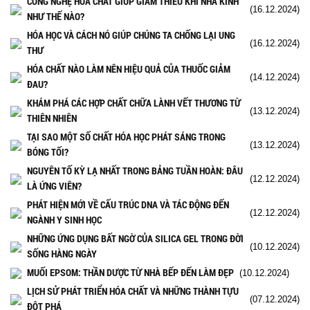
CÔNG NGHỆ HÓA CHẤT GIÚP GIẢM THIỂU KHÍ NHÀ KÍNH
(16.12.2024)
NHƯ THẾ NÀO?
HÓA HỌC VÀ CÁCH NÓ GIÚP CHÚNG TA CHỐNG LẠI UNG
(16.12.2024)
THƯ
HÓA CHẤT NÀO LÀM NÊN HIỆU QUẢ CỦA THUỐC GIẢM
(14.12.2024)
ĐAU?
KHÁM PHÁ CÁC HỢP CHẤT CHỮA LÀNH VẾT THƯƠNG TỪ
(13.12.2024)
THIÊN NHIÊN
TẠI SAO MỘT SỐ CHẤT HÓA HỌC PHÁT SÁNG TRONG
(13.12.2024)
BÓNG TỐI?
NGUYÊN TỐ KỲ LẠ NHẤT TRONG BẢNG TUẦN HOÀN: ĐÂU
(12.12.2024)
LÀ ỨNG VIÊN?
PHÁT HIỆN MỚI VỀ CẤU TRÚC DNA VÀ TÁC ĐỘNG ĐẾN
(12.12.2024)
NGÀNH Y SINH HỌC
NHỮNG ỨNG DỤNG BẤT NGỜ CỦA SILICA GEL TRONG ĐỜI
(10.12.2024)
SỐNG HÀNG NGÀY
MUỐI EPSOM: THẦN DƯỢC TỪ NHÀ BẾP ĐẾN LÀM ĐẸP
(10.12.2024)
LỊCH SỬ PHÁT TRIỂN HÓA CHẤT VÀ NHỮNG THÀNH TỰU
(07.12.2024)
ĐỘT PHÁ