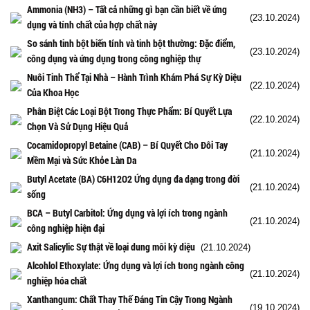
Ammonia (NH3) – Tất cả những gì bạn cần biết về ứng
(23.10.2024)
dụng và tính chất của hợp chất này
So sánh tinh bột biến tính và tinh bột thường: Đặc điểm,
(23.10.2024)
công dụng và ứng dụng trong công nghiệp thự
Nuôi Tinh Thể Tại Nhà – Hành Trình Khám Phá Sự Kỳ Diệu
(22.10.2024)
Của Khoa Học
Phân Biệt Các Loại Bột Trong Thực Phẩm: Bí Quyết Lựa
(22.10.2024)
Chọn Và Sử Dụng Hiệu Quả
Cocamidopropyl Betaine (CAB) – Bí Quyết Cho Đôi Tay
(21.10.2024)
Mềm Mại và Sức Khỏe Làn Da
Butyl Acetate (BA) C6H12O2 Ứng dụng đa dạng trong đời
(21.10.2024)
sống
BCA – Butyl Carbitol: Ứng dụng và lợi ích trong ngành
(21.10.2024)
công nghiệp hiện đại
Axit Salicylic Sự thật về loại dung môi kỳ diệu
(21.10.2024)
Alcohlol Ethoxylate: Ứng dụng và lợi ích trong ngành công
(21.10.2024)
nghiệp hóa chất
Xanthangum: Chất Thay Thế Đáng Tin Cậy Trong Ngành
(19.10.2024)