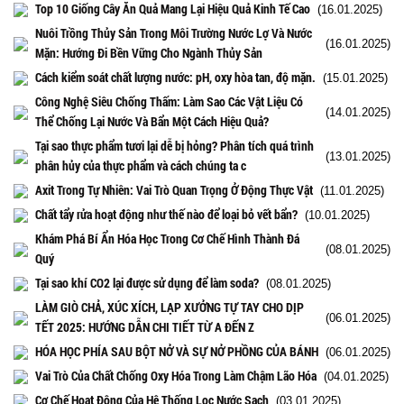
Top 10 Giống Cây Ăn Quả Mang Lại Hiệu Quả Kinh Tế Cao
(16.01.2025)
Nuôi Trồng Thủy Sản Trong Môi Trường Nước Lợ Và Nước
(16.01.2025)
Mặn: Hướng Đi Bền Vững Cho Ngành Thủy Sản
Cách kiểm soát chất lượng nước: pH, oxy hòa tan, độ mặn.
(15.01.2025)
Công Nghệ Siêu Chống Thấm: Làm Sao Các Vật Liệu Có
(14.01.2025)
Thể Chống Lại Nước Và Bẩn Một Cách Hiệu Quả?
Tại sao thực phẩm tươi lại dễ bị hỏng? Phân tích quá trình
(13.01.2025)
phân hủy của thực phẩm và cách chúng ta c
Axit Trong Tự Nhiên: Vai Trò Quan Trọng Ở Động Thực Vật
(11.01.2025)
Chất tẩy rửa hoạt động như thế nào để loại bỏ vết bẩn?
(10.01.2025)
Khám Phá Bí Ẩn Hóa Học Trong Cơ Chế Hình Thành Đá
(08.01.2025)
Quý
Tại sao khí CO2 lại được sử dụng để làm soda?
(08.01.2025)
LÀM GIÒ CHẢ, XÚC XÍCH, LẠP XƯỞNG TỰ TAY CHO DỊP
(06.01.2025)
TẾT 2025: HƯỚNG DẪN CHI TIẾT TỪ A ĐẾN Z
HÓA HỌC PHÍA SAU BỘT NỞ VÀ SỰ NỞ PHỒNG CỦA BÁNH
(06.01.2025)
Vai Trò Của Chất Chống Oxy Hóa Trong Làm Chậm Lão Hóa
(04.01.2025)
Cơ Chế Hoạt Động Của Hệ Thống Lọc Nước Sạch
(03.01.2025)