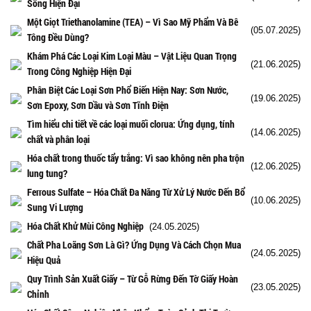
Sống Hiện Đại
Một Giọt Triethanolamine (TEA) – Vì Sao Mỹ Phẩm Và Bê
(05.07.2025)
Tông Đều Dùng?
Khám Phá Các Loại Kim Loại Màu – Vật Liệu Quan Trọng
(21.06.2025)
Trong Công Nghiệp Hiện Đại
Phân Biệt Các Loại Sơn Phổ Biến Hiện Nay: Sơn Nước,
(19.06.2025)
Sơn Epoxy, Sơn Dầu và Sơn Tĩnh Điện
Tìm hiểu chi tiết về các loại muối clorua: Ứng dụng, tính
(14.06.2025)
chất và phân loại
Hóa chất trong thuốc tẩy trắng: Vì sao không nên pha trộn
(12.06.2025)
lung tung?
Ferrous Sulfate – Hóa Chất Đa Năng Từ Xử Lý Nước Đến Bổ
(10.06.2025)
Sung Vi Lượng
Hóa Chất Khử Mùi Công Nghiệp
(24.05.2025)
Chất Pha Loãng Sơn Là Gì? Ứng Dụng Và Cách Chọn Mua
(24.05.2025)
Hiệu Quả
Quy Trình Sản Xuất Giấy – Từ Gỗ Rừng Đến Tờ Giấy Hoàn
(23.05.2025)
Chỉnh