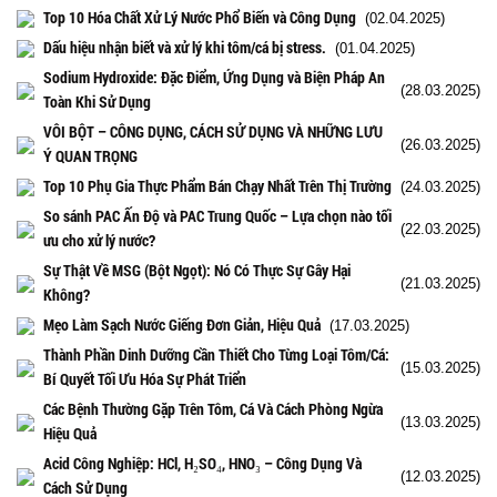
Top 10 Hóa Chất Xử Lý Nước Phổ Biến và Công Dụng
(02.04.2025)
Dấu hiệu nhận biết và xử lý khi tôm/cá bị stress.
(01.04.2025)
Sodium Hydroxide: Đặc Điểm, Ứng Dụng và Biện Pháp An
(28.03.2025)
Toàn Khi Sử Dụng
VÔI BỘT – CÔNG DỤNG, CÁCH SỬ DỤNG VÀ NHỮNG LƯU
(26.03.2025)
Ý QUAN TRỌNG
Top 10 Phụ Gia Thực Phẩm Bán Chạy Nhất Trên Thị Trường
(24.03.2025)
So sánh PAC Ấn Độ và PAC Trung Quốc – Lựa chọn nào tối
(22.03.2025)
ưu cho xử lý nước?
Sự Thật Về MSG (Bột Ngọt): Nó Có Thực Sự Gây Hại
(21.03.2025)
Không?
Mẹo Làm Sạch Nước Giếng Đơn Giản, Hiệu Quả
(17.03.2025)
Thành Phần Dinh Dưỡng Cần Thiết Cho Từng Loại Tôm/Cá:
(15.03.2025)
Bí Quyết Tối Ưu Hóa Sự Phát Triển
Các Bệnh Thường Gặp Trên Tôm, Cá Và Cách Phòng Ngừa
(13.03.2025)
Hiệu Quả
Acid Công Nghiệp: HCl, H₂SO₄, HNO₃ – Công Dụng Và
(12.03.2025)
Cách Sử Dụng