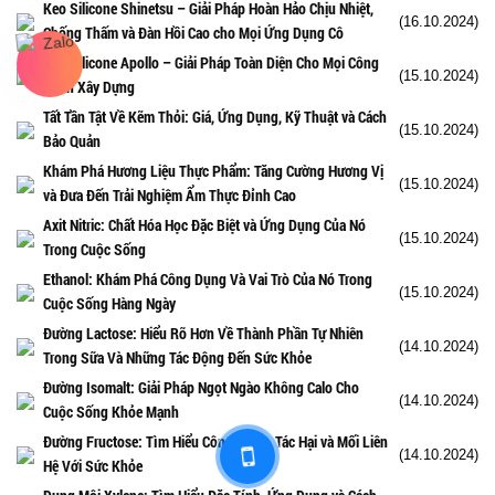
Keo Silicone Shinetsu – Giải Pháp Hoàn Hảo Chịu Nhiệt,
(16.10.2024)
Chống Thấm và Đàn Hồi Cao cho Mọi Ứng Dụng Cô
Keo Silicone Apollo – Giải Pháp Toàn Diện Cho Mọi Công
(15.10.2024)
Trình Xây Dựng
Tất Tần Tật Về Kẽm Thỏi: Giá, Ứng Dụng, Kỹ Thuật và Cách
(15.10.2024)
Bảo Quản
Khám Phá Hương Liệu Thực Phẩm: Tăng Cường Hương Vị
(15.10.2024)
và Đưa Đến Trải Nghiệm Ẩm Thực Đỉnh Cao
Axit Nitric: Chất Hóa Học Đặc Biệt và Ứng Dụng Của Nó
(15.10.2024)
Trong Cuộc Sống
Ethanol: Khám Phá Công Dụng Và Vai Trò Của Nó Trong
(15.10.2024)
Cuộc Sống Hàng Ngày
Đường Lactose: Hiểu Rõ Hơn Về Thành Phần Tự Nhiên
(14.10.2024)
Trong Sữa Và Những Tác Động Đến Sức Khỏe
Đường Isomalt: Giải Pháp Ngọt Ngào Không Calo Cho
(14.10.2024)
Cuộc Sống Khỏe Mạnh
Đường Fructose: Tìm Hiểu Công Dụng, Tác Hại và Mối Liên
(14.10.2024)
Hệ Với Sức Khỏe