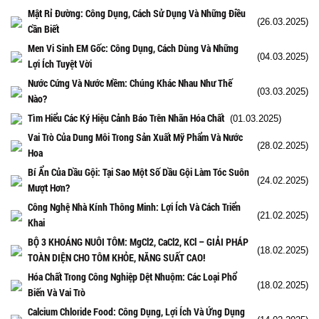
Mật Rỉ Đường: Công Dụng, Cách Sử Dụng Và Những Điều
(26.03.2025)
Cần Biết
Men Vi Sinh EM Gốc: Công Dụng, Cách Dùng Và Những
(04.03.2025)
Lợi Ích Tuyệt Vời
Nước Cứng Và Nước Mềm: Chúng Khác Nhau Như Thế
(03.03.2025)
Nào?
Tìm Hiểu Các Ký Hiệu Cảnh Báo Trên Nhãn Hóa Chất
(01.03.2025)
Vai Trò Của Dung Môi Trong Sản Xuất Mỹ Phẩm Và Nước
(28.02.2025)
Hoa
Bí Ẩn Của Dầu Gội: Tại Sao Một Số Dầu Gội Làm Tóc Suôn
(24.02.2025)
Mượt Hơn?
Công Nghệ Nhà Kính Thông Minh: Lợi Ích Và Cách Triển
(21.02.2025)
Khai
BỘ 3 KHOÁNG NUÔI TÔM: MgCl2, CaCl2, KCl – GIẢI PHÁP
(18.02.2025)
TOÀN DIỆN CHO TÔM KHỎE, NĂNG SUẤT CAO!
Hóa Chất Trong Công Nghiệp Dệt Nhuộm: Các Loại Phổ
(18.02.2025)
Biến Và Vai Trò
Calcium Chloride Food: Công Dụng, Lợi Ích Và Ứng Dụng