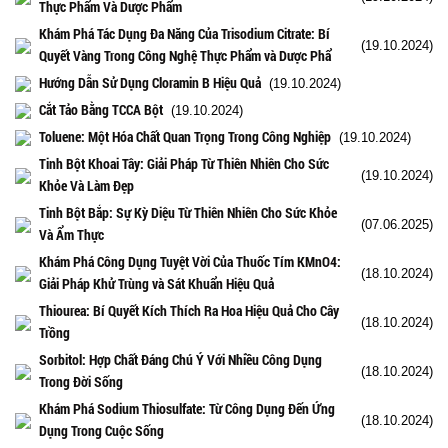
Thực Phẩm Và Dược Phẩm
Khám Phá Tác Dụng Đa Năng Của Trisodium Citrate: Bí
(19.10.2024)
Quyết Vàng Trong Công Nghệ Thực Phẩm và Dược Phẩ
Hướng Dẫn Sử Dụng Cloramin B Hiệu Quả
(19.10.2024)
Cắt Tảo Bằng TCCA Bột
(19.10.2024)
Toluene: Một Hóa Chất Quan Trọng Trong Công Nghiệp
(19.10.2024)
Tinh Bột Khoai Tây: Giải Pháp Từ Thiên Nhiên Cho Sức
(19.10.2024)
Khỏe Và Làm Đẹp
Tinh Bột Bắp: Sự Kỳ Diệu Từ Thiên Nhiên Cho Sức Khỏe
(07.06.2025)
Và Ẩm Thực
Khám Phá Công Dụng Tuyệt Vời Của Thuốc Tím KMnO4:
(18.10.2024)
Giải Pháp Khử Trùng và Sát Khuẩn Hiệu Quả
Thiourea: Bí Quyết Kích Thích Ra Hoa Hiệu Quả Cho Cây
(18.10.2024)
Trồng
Sorbitol: Hợp Chất Đáng Chú Ý Với Nhiều Công Dụng
(18.10.2024)
Trong Đời Sống
Khám Phá Sodium Thiosulfate: Từ Công Dụng Đến Ứng
(18.10.2024)
Dụng Trong Cuộc Sống