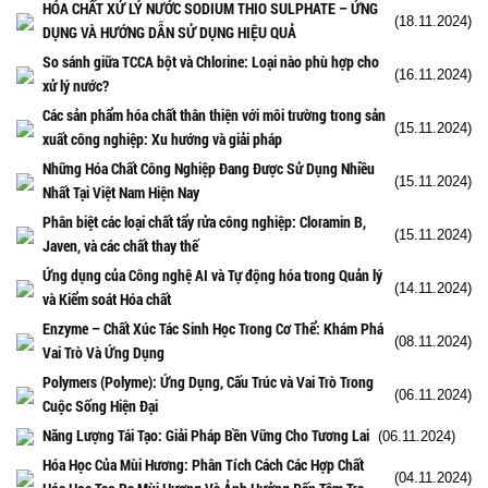
HÓA CHẤT XỬ LÝ NƯỚC SODIUM THIO SULPHATE – ỨNG
(18.11.2024)
DỤNG VÀ HƯỚNG DẪN SỬ DỤNG HIỆU QUẢ
So sánh giữa TCCA bột và Chlorine: Loại nào phù hợp cho
(16.11.2024)
xử lý nước?
Các sản phẩm hóa chất thân thiện với môi trường trong sản
(15.11.2024)
xuất công nghiệp: Xu hướng và giải pháp
Những Hóa Chất Công Nghiệp Đang Được Sử Dụng Nhiều
(15.11.2024)
Nhất Tại Việt Nam Hiện Nay
Phân biệt các loại chất tẩy rửa công nghiệp: Cloramin B,
(15.11.2024)
Javen, và các chất thay thế
Ứng dụng của Công nghệ AI và Tự động hóa trong Quản lý
(14.11.2024)
và Kiểm soát Hóa chất
Enzyme – Chất Xúc Tác Sinh Học Trong Cơ Thể: Khám Phá
(08.11.2024)
Vai Trò Và Ứng Dụng
Polymers (Polyme): Ứng Dụng, Cấu Trúc và Vai Trò Trong
(06.11.2024)
Cuộc Sống Hiện Đại
Năng Lượng Tái Tạo: Giải Pháp Bền Vững Cho Tương Lai
(06.11.2024)
Hóa Học Của Mùi Hương: Phân Tích Cách Các Hợp Chất
(04.11.2024)