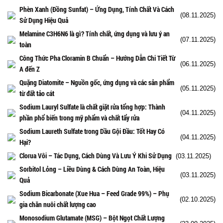
Phèn Xanh (Đồng Sunfat) – Ứng Dụng, Tính Chất Và Cách
(08.11.2025)
Sử Dụng Hiệu Quả
Melamine C3H6N6 là gì? Tính chất, ứng dụng và lưu ý an
(07.11.2025)
toàn
Công Thức Pha Cloramin B Chuẩn – Hướng Dẫn Chi Tiết Từ
(06.11.2025)
A đến Z
Quặng Diatomite – Nguồn gốc, ứng dụng và các sản phẩm
(05.11.2025)
từ đất tảo cát
Sodium Lauryl Sulfate là chất giặt rửa tổng hợp: Thành
(04.11.2025)
phần phổ biến trong mỹ phẩm và chất tẩy rửa
Sodium Laureth Sulfate trong Dầu Gội Đầu: Tốt Hay Có
(04.11.2025)
Hại?
Clorua Vôi – Tác Dụng, Cách Dùng Và Lưu Ý Khi Sử Dụng
(03.11.2025)
Sorbitol Lỏng – Liều Dùng & Cách Dùng An Toàn, Hiệu
(03.11.2025)
Quả
Sodium Bicarbonate (Xue Hua – Feed Grade 99%) – Phụ
(02.10.2025)
gia chăn nuôi chất lượng cao
Monosodium Glutamate (MSG) – Bột Ngọt Chất Lượng