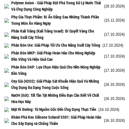
Polymer Anion - Giải Pháp Đột Phá Trong Xử Lý Nước Thải
(18.10.2024)
Và Ứng Dụng Công Nghiệp
Phụ Gia Thực Phẩm: Bí Ẩn Đằng Sau Những Thành Phần
(15.11.2024)
Trong Món Ăn Hàng Ngày
Phân Kali Trắng (Kali Trắng Israel): Bí Quyết Vàng Cho
(17.10.2024)
Năng Suất Cây Trồng
Phân Bón Ure: Giải Pháp Tối Ưu Cho Năng Suất Cây Trồng
(17.10.2024)
Phân Bón MKP: Giải Pháp Hoàn Hảo Cho Nông Nghiệp
(17.10.2024)
Bền Vững Và Hiệu Quả Cao
Phân Bón DAP: Lựa Chọn Hiệu Quả Cho Nền Nông Nghiệp
(17.10.2024)
Bền Vững
Oxy Già (H2O2): Giải Pháp Sát Khuẩn Hiệu Quả Và Những
(16.10.2024)
Ứng Dụng Đa Dạng Trong Cuộc Sống
NaOH (Xút): Tất Tần Tật Những Điều Bạn Cần Biết Về Chất
(16.10.2024)
Hóa Học Này
Mật Rỉ Đường: Từ Nguồn Gốc Đến Ứng Dụng Thực Tiễn
(16.10.2024)
Khám Phá Keo Silicone Solarsil S501: Giải Pháp Hoàn Hảo
(16.10.2024)
Cho Xây Dựng và Chống Thấm