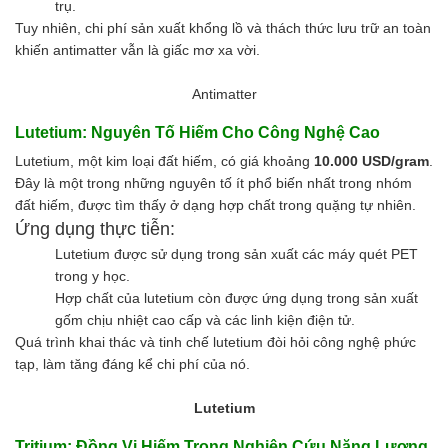
trụ.
Hóa chất khác
Tuy nhiên, chi phí sản xuất khổng lồ và thách thức lưu trữ an toàn
Giới Thiệu
khiến antimatter vẫn là giấc mơ xa vời.
Đối tác
Quy trình sản xuất
Antimatter
Tin tức
VMC GROUP
Lutetium: Nguyên Tố Hiếm Cho Công Nghệ Cao
Ngành Hóa Chất
Lutetium, một kim loại đất hiếm, có giá khoảng
10.000 USD/gram
.
Tẩy Rửa Diệt Khuẩn
Đây là một trong những nguyên tố ít phổ biến nhất trong nhóm
Ngành Thực Phẩm
đất hiếm, được tìm thấy ở dạng hợp chất trong quặng tự nhiên.
Ngành Nông Nghiệp
Ứng dụng thực tiễn:
Ngành Thủy Sản
Lutetium được sử dụng trong sản xuất các máy quét PET
Ngành Môi Trường
trong y học.
Ngành Nhựa
Hợp chất của lutetium còn được ứng dụng trong sản xuất
Ngành Xây Dựng
gốm chịu nhiệt cao cấp và các linh kiện điện tử.
Ngành Cao Su
Quá trình khai thác và tinh chế lutetium đòi hỏi công nghệ phức
Ngành Xi Mạ
tạp, làm tăng đáng kể chi phí của nó.
Ngành Thủy Tinh
Ngành Dệt Nhuộm
Lutetium
Ngành Sơn
Ngành In Ấn Bao Bì
Tritium: Đồng Vị Hiếm Trong Nghiên Cứu Năng Lượng