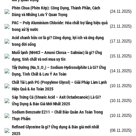
Phèn Chua (Phèn Kép): Công Dụng, Thành Phần, Cách
(24.11.2025)
Dùng và Những Lưu Ý Quan Trọng
PAC – Poly Aluminium Chloride: Hóa chất trợ lắng hiệu quả
(21.11.2025)
trong xử lý nước
Acid chanh hữu cơ là gì? Công dụng, lợi ích và ứng dụng
(17.11.2025)
trong đời sống
Muối lạnh (NH4Cl – Amoni Clorua – Salmiac) là gì? Ứng
(15.11.2025)
dụng, tính chất và nơi mua uy tín
Tẩy Đường (Na₂S₂O₄) – Sodium Hydrosulphite Là Gì? Ứng
(14.11.2025)
Dụng, Tính Chất & Lưu Ý An Toàn
Chất Tải Lạnh PG (Propylene Glycol) – Giải Pháp Làm Lạnh
(10.11.2025)
Hiệu Quả & An Toàn 2025
Sáp Trứng Cá (Stearic Acid – Axit Octadecanoic) Là Gì?
(10.11.2025)
Ứng Dụng & Báo Giá Mới Nhất 2025
Sodium Benzoate E211 – Chất Bảo Quản An Toàn Trong
(10.11.2025)
Thực Phẩm
Refined Glycerine là gì? Ứng dụng & Báo giá mới nhất
(08.11.2025)
2025