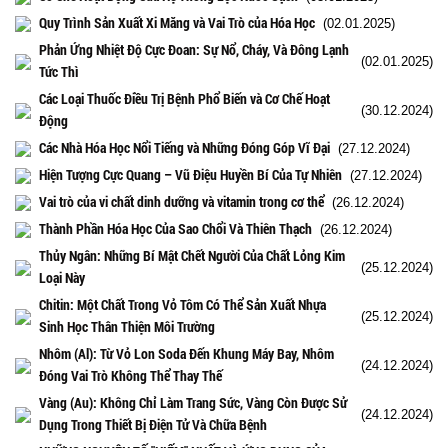
Quy Trình Sản Xuất Xi Măng và Vai Trò của Hóa Học
(02.01.2025)
Phản Ứng Nhiệt Độ Cực Đoan: Sự Nổ, Cháy, Và Đông Lạnh
(02.01.2025)
Tức Thì
Các Loại Thuốc Điều Trị Bệnh Phổ Biến và Cơ Chế Hoạt
(30.12.2024)
Động
Các Nhà Hóa Học Nổi Tiếng và Những Đóng Góp Vĩ Đại
(27.12.2024)
Hiện Tượng Cực Quang – Vũ Điệu Huyền Bí Của Tự Nhiên
(27.12.2024)
Vai trò của vi chất dinh dưỡng và vitamin trong cơ thể
(26.12.2024)
Thành Phần Hóa Học Của Sao Chổi Và Thiên Thạch
(26.12.2024)
Thủy Ngân: Những Bí Mật Chết Người Của Chất Lỏng Kim
(25.12.2024)
Loại Này
Chitin: Một Chất Trong Vỏ Tôm Có Thể Sản Xuất Nhựa
(25.12.2024)
Sinh Học Thân Thiện Môi Trường
Nhôm (Al): Từ Vỏ Lon Soda Đến Khung Máy Bay, Nhôm
(24.12.2024)
Đóng Vai Trò Không Thể Thay Thế
Vàng (Au): Không Chỉ Làm Trang Sức, Vàng Còn Được Sử
(24.12.2024)
Dụng Trong Thiết Bị Điện Tử Và Chữa Bệnh