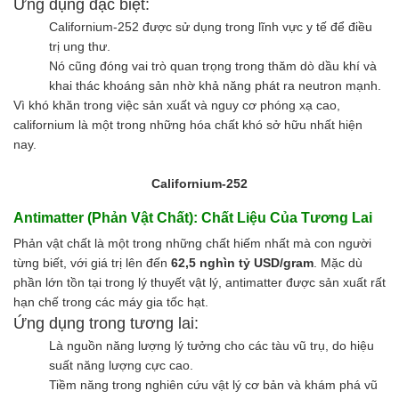
Axit
Ứng dụng đặc biệt:
Hóa chất khác
Californium-252 được sử dụng trong lĩnh vực y tế để điều
Kiềm
trị ung thư.
Muối
Nó cũng đóng vai trò quan trọng trong thăm dò dầu khí và
Kim loại màu
khai thác khoáng sản nhờ khả năng phát ra neutron mạnh.
Oxit kim loại
Vì khó khăn trong việc sản xuất và nguy cơ phóng xạ cao,
HÓA CHẤT THÍ NGHIỆM
californium là một trong những hóa chất khó sở hữu nhất hiện
Hóa chất thí nghiệm
nay.
Thiết bị phòng thí nghiệm
HÓA CHẤT NÔNG NGHIỆP
Californium-252
Nguyên liệu phân bón
Chế phẩm sinh học
Antimatter (Phản Vật Chất): Chất Liệu Của Tương Lai
Nguyên liệu chăn nuôi
Phản vật chất là một trong những chất hiếm nhất mà con người
HÓA CHẤT XÂY DỰNG
từng biết, với giá trị lên đến
62,5 nghìn tỷ USD/gram
. Mặc dù
Chống thấm sika
phần lớn tồn tại trong lý thuyết vật lý, antimatter được sản xuất rất
Silicone Dow Corning
hạn chế trong các máy gia tốc hạt.
Silicone KCC
Ứng dụng trong tương lai:
Silicone Apollo
Là nguồn năng lượng lý tưởng cho các tàu vũ trụ, do hiệu
Silicone Kingbond
suất năng lượng cực cao.
Silicone Shinetsu
Tiềm năng trong nghiên cứu vật lý cơ bản và khám phá vũ
Keo Silicone