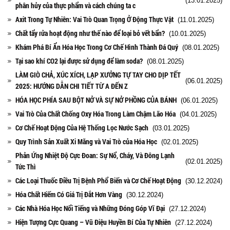
(13.01.2025)
phân hủy của thực phẩm và cách chúng ta c
Axit Trong Tự Nhiên: Vai Trò Quan Trọng Ở Động Thực Vật
(11.01.2025)
Chất tẩy rửa hoạt động như thế nào để loại bỏ vết bẩn?
(10.01.2025)
Khám Phá Bí Ẩn Hóa Học Trong Cơ Chế Hình Thành Đá Quý
(08.01.2025)
Tại sao khí CO2 lại được sử dụng để làm soda?
(08.01.2025)
LÀM GIÒ CHẢ, XÚC XÍCH, LẠP XƯỞNG TỰ TAY CHO DỊP TẾT
(06.01.2025)
2025: HƯỚNG DẪN CHI TIẾT TỪ A ĐẾN Z
HÓA HỌC PHÍA SAU BỘT NỞ VÀ SỰ NỞ PHỒNG CỦA BÁNH
(06.01.2025)
Vai Trò Của Chất Chống Oxy Hóa Trong Làm Chậm Lão Hóa
(04.01.2025)
Cơ Chế Hoạt Động Của Hệ Thống Lọc Nước Sạch
(03.01.2025)
Quy Trình Sản Xuất Xi Măng và Vai Trò của Hóa Học
(02.01.2025)
Phản Ứng Nhiệt Độ Cực Đoan: Sự Nổ, Cháy, Và Đông Lạnh
(02.01.2025)
Tức Thì
Các Loại Thuốc Điều Trị Bệnh Phổ Biến và Cơ Chế Hoạt Động
(30.12.2024)
Hóa Chất Hiếm Có Giá Trị Đắt Hơn Vàng
(30.12.2024)
Các Nhà Hóa Học Nổi Tiếng và Những Đóng Góp Vĩ Đại
(27.12.2024)
Hiện Tượng Cực Quang – Vũ Điệu Huyền Bí Của Tự Nhiên
(27.12.2024)