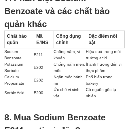
Benzoate và các chất bảo
quản khác
Chất bảo
Mã
Công dụng
Đặc điểm nổi
quản
E/INS
chính
bật
Sodium
Chống nấm, vi
Hiệu quả trong môi
E211
Benzoate
khuẩn
trường acid
Potassium
Chống nấm men,
Ít ảnh hưởng đến vị
E202
Sorbate
mốc
thực phẩm
Calcium
Ngăn mốc bánh
Phổ biến trong
E282
Propionate
mì
bakery
Ức chế vi sinh
Có nguồn gốc tự
Sorbic Acid
E200
vật
nhiên
8. Mua Sodium Benzoate