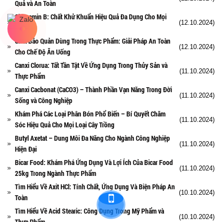
Quả và An Toàn
Chloramin B: Chất Khử Khuẩn Hiệu Quả Đa Dụng Cho Mọi
(12.10.2024)
Nhu Cầu
Chất Bảo Quản Dùng Trong Thực Phẩm: Giải Pháp An Toàn
(12.10.2024)
Cho Chế Độ Ăn Uống
Canxi Clorua: Tất Tần Tật Về Ứng Dụng Trong Thủy Sản và
(11.10.2024)
Thực Phẩm
Canxi Cacbonat (CaCO3) – Thành Phần Vạn Năng Trong Đời
(11.10.2024)
Sống và Công Nghiệp
Khám Phá Các Loại Phân Bón Phổ Biến – Bí Quyết Chăm
(11.10.2024)
Sóc Hiệu Quả Cho Mọi Loại Cây Trồng
Butyl Axetat – Dung Môi Đa Năng Cho Ngành Công Nghiệp
(11.10.2024)
Hiện Đại
Bicar Food: Khám Phá Ứng Dụng Và Lợi Ích Của Bicar Food
(11.10.2024)
25kg Trong Ngành Thực Phẩm
Tìm Hiểu Về Axit HCl: Tính Chất, Ứng Dụng Và Biện Pháp An
(10.10.2024)
Toàn
Tìm Hiểu Về Acid Stearic: Công Dụng Trong Mỹ Phẩm và
(10.10.2024)
Thực Phẩm