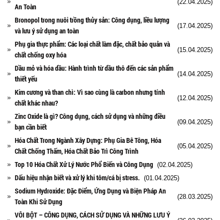
(22.04.2025)
An Toàn
Bronopol trong nuôi trồng thủy sản: Công dụng, liều lượng
(17.04.2025)
và lưu ý sử dụng an toàn
Phụ gia thực phẩm: Các loại chất làm đặc, chất bảo quản và
(15.04.2025)
chất chống oxy hóa
Dầu mỏ và hóa dầu: Hành trình từ dầu thô đến các sản phẩm
(14.04.2025)
thiết yếu
Kim cương và than chì: Vì sao cùng là carbon nhưng tính
(12.04.2025)
chất khác nhau?
Zinc Oxide là gì? Công dụng, cách sử dụng và những điều
(09.04.2025)
bạn cần biết
Hóa Chất Trong Ngành Xây Dựng: Phụ Gia Bê Tông, Hóa
(05.04.2025)
Chất Chống Thấm, Hóa Chất Bảo Trì Công Trình
Top 10 Hóa Chất Xử Lý Nước Phổ Biến và Công Dụng
(02.04.2025)
Dấu hiệu nhận biết và xử lý khi tôm/cá bị stress.
(01.04.2025)
Sodium Hydroxide: Đặc Điểm, Ứng Dụng và Biện Pháp An
(28.03.2025)
Toàn Khi Sử Dụng
VÔI BỘT – CÔNG DỤNG, CÁCH SỬ DỤNG VÀ NHỮNG LƯU Ý