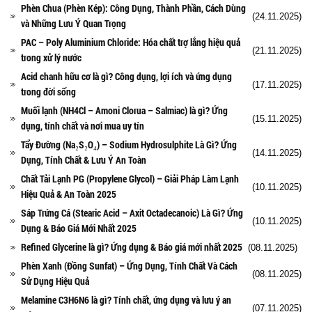
Phèn Chua (Phèn Kép): Công Dụng, Thành Phần, Cách Dùng
(24.11.2025)
và Những Lưu Ý Quan Trọng
PAC – Poly Aluminium Chloride: Hóa chất trợ lắng hiệu quả
(21.11.2025)
trong xử lý nước
Acid chanh hữu cơ là gì? Công dụng, lợi ích và ứng dụng
(17.11.2025)
trong đời sống
Muối lạnh (NH4Cl – Amoni Clorua – Salmiac) là gì? Ứng
(15.11.2025)
dụng, tính chất và nơi mua uy tín
Tẩy Đường (Na₂S₂O₄) – Sodium Hydrosulphite Là Gì? Ứng
(14.11.2025)
Dụng, Tính Chất & Lưu Ý An Toàn
Chất Tải Lạnh PG (Propylene Glycol) – Giải Pháp Làm Lạnh
(10.11.2025)
Hiệu Quả & An Toàn 2025
Sáp Trứng Cá (Stearic Acid – Axit Octadecanoic) Là Gì? Ứng
(10.11.2025)
Dụng & Báo Giá Mới Nhất 2025
Refined Glycerine là gì? Ứng dụng & Báo giá mới nhất 2025
(08.11.2025)
Phèn Xanh (Đồng Sunfat) – Ứng Dụng, Tính Chất Và Cách
(08.11.2025)
Sử Dụng Hiệu Quả
Melamine C3H6N6 là gì? Tính chất, ứng dụng và lưu ý an
(07.11.2025)