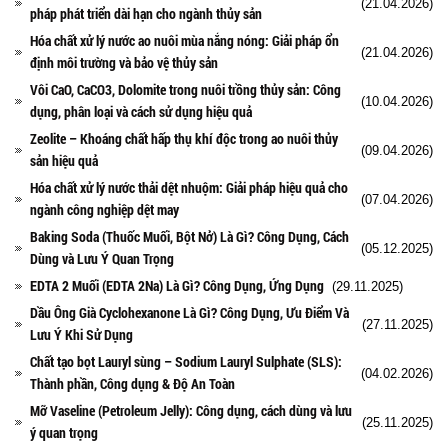
(21.04.2026)
pháp phát triển dài hạn cho ngành thủy sản
Hóa chất xử lý nước ao nuôi mùa nắng nóng: Giải pháp ổn
(21.04.2026)
định môi trường và bảo vệ thủy sản
Vôi CaO, CaCO3, Dolomite trong nuôi trồng thủy sản: Công
(10.04.2026)
dụng, phân loại và cách sử dụng hiệu quả
Zeolite – Khoáng chất hấp thụ khí độc trong ao nuôi thủy
(09.04.2026)
sản hiệu quả
Hóa chất xử lý nước thải dệt nhuộm: Giải pháp hiệu quả cho
(07.04.2026)
ngành công nghiệp dệt may
Baking Soda (Thuốc Muối, Bột Nở) Là Gì? Công Dụng, Cách
(05.12.2025)
Dùng và Lưu Ý Quan Trọng
EDTA 2 Muối (EDTA 2Na) Là Gì? Công Dụng, Ứng Dụng
(29.11.2025)
Dầu Ông Già Cyclohexanone Là Gì? Công Dụng, Ưu Điểm Và
(27.11.2025)
Lưu Ý Khi Sử Dụng
Chất tạo bọt Lauryl sùng – Sodium Lauryl Sulphate (SLS):
(04.02.2026)
Thành phần, Công dụng & Độ An Toàn
Mỡ Vaseline (Petroleum Jelly): Công dụng, cách dùng và lưu
(25.11.2025)
ý quan trọng