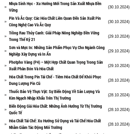
Nhựa Sinh Học - Xu Hướng Mới Trong Sản Xuất Nhựa Bền
(30.10.2024)
Vững
Pin Và Ắc Quy: Các Hóa Chất Liên Quan Đến Sản Xuất Pin
(30.10.2024)
Công Nghệ Cao Và Ắc Quy
Trồng Rau Thủy Canh: Giải Pháp Nông Nghiệp Bền Vững
(29.10.2024)
Trong Thế Kỷ 21
Sơn và Mực In: Những Sản Phẩm Phục Vụ Cho Ngành Công
(29.10.2024)
Nghiệp Xây Dựng và In Ấn
Photpho Vàng (P4) – Một Hợp Chất Quan Trọng Trong Sản
(29.10.2024)
Xuất Phân Bón Và Hóa Chất
Hóa Chất Trong Pin Tái Chế - Tiêm Hóa Chất Để Khôi Phục
(28.10.2024)
Dung Lượng Pin Cũ
Thuốc Bảo Vệ Thực Vật: Sự Biến Động Về Sản Lượng Và
(28.10.2024)
Kim Ngạch Nhập Khẩu Trên Thị Trường
Biến Động Giá Hóa Chất: Những Ảnh Hưởng Từ Thị Trường
(28.10.2024)
Quốc Tế
Hóa Chất Tái Chế: Xu Hướng Sử Dụng và Tái Chế Hóa Chất
(28.10.2024)
Nhằm Giảm Tác Động Môi Trường