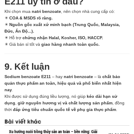
E211 uy tín ở đâu?
Khi chọn mua
natri benzoate
, nên chọn nhà cung cấp có:
✴️
COA & MSDS rõ ràng.
✴️
Nguồn gốc xuất xứ minh bạch (Trung Quốc, Malaysia,
Đức, Ấn Độ...).
✴️ Hỗ trợ
chứng nhận Halal, Kosher, ISO, HACCP.
✴️ Giá bán sỉ tốt và
giao hàng nhanh toàn quốc.
9. Kết luận
Sodium benzoate E211
– hay
natri benzoate
– là
chất bảo
quản thực phẩm an toàn, hiệu quả và phổ biến nhất hiện
nay
.
Khi được sử dụng đúng liều lượng, nó giúp
kéo dài hạn sử
dụng
,
giữ nguyên hương vị và chất lượng sản phẩm
, đồng
thời
đáp ứng tiêu chuẩn quốc tế về phụ gia thực phẩm
.
Bài viết khác
Xu hướng nuôi trồng thủy sản an toàn – bền vững: Giải