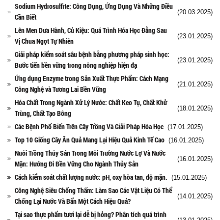
Sodium Hydrosulfite: Công Dụng, Ứng Dụng Và Những Điều
(20.03.2025)
Cần Biết
Lên Men Dưa Hành, Củ Kiệu: Quá Trình Hóa Học Đằng Sau
(23.01.2025)
Vị Chua Ngọt Tự Nhiên
Giải pháp kiểm soát sâu bệnh bằng phương pháp sinh học:
(23.01.2025)
Bước tiến bền vững trong nông nghiệp hiện đạ
Ứng dụng Enzyme trong Sản Xuất Thực Phẩm: Cách Mạng
(21.01.2025)
Công Nghệ và Tương Lai Bền Vững
Hóa Chất Trong Ngành Xử Lý Nước: Chất Keo Tụ, Chất Khử
(18.01.2025)
Trùng, Chất Tạo Bông
Các Bệnh Phổ Biến Trên Cây Trồng Và Giải Pháp Hóa Học
(17.01.2025)
Top 10 Giống Cây Ăn Quả Mang Lại Hiệu Quả Kinh Tế Cao
(16.01.2025)
Nuôi Trồng Thủy Sản Trong Môi Trường Nước Lợ Và Nước
(16.01.2025)
Mặn: Hướng Đi Bền Vững Cho Ngành Thủy Sản
Cách kiểm soát chất lượng nước: pH, oxy hòa tan, độ mặn.
(15.01.2025)
Công Nghệ Siêu Chống Thấm: Làm Sao Các Vật Liệu Có Thể
(14.01.2025)
Chống Lại Nước Và Bẩn Một Cách Hiệu Quả?
Tại sao thực phẩm tươi lại dễ bị hỏng? Phân tích quá trình