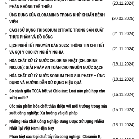
(23.11.2024)
PHẦN KHÔNG THỂ THIẾU
ỨNG DỤNG CỦA CLORAMIN B TRONG KHỬ KHUẨN BỆNH
(20.03.2025)
VIỆN
CÁCH SỬ DỤNG TRISODIUM CITRATE TRONG SẢN XUẤT
(21.11.2024)
THỰC PHẨM VÀ ĐỒ UỐNG
LỊCH NGHỈ TẾT NGUYÊN ĐÁN 2025: THÔNG TIN CHI TIẾT
(21.11.2024)
VÀ GỢI Ý CHO KỲ NGHỈ Ý NGHĨA
HÓA CHẤT XỬ LÝ NƯỚC CHLORINE NHẬT (CHLORINE
(18.11.2024)
NICLON): GIẢI PHÁP AN TOÀN CHO NGUỒN NƯỚC SẠCH
HÓA CHẤT XỬ LÝ NƯỚC SODIUM THIO SULPHATE – ỨNG
(18.11.2024)
DỤNG VÀ HƯỚNG DẪN SỬ DỤNG HIỆU QUẢ
So sánh giữa TCCA bột và Chlorine: Loại nào phù hợp cho
(16.11.2024)
xử lý nước?
Các sản phẩm hóa chất thân thiện với môi trường trong sản
(15.11.2024)
xuất công nghiệp: Xu hướng và giải pháp
Những Hóa Chất Công Nghiệp Đang Được Sử Dụng Nhiều
(15.11.2024)
Nhất Tại Việt Nam Hiện Nay
Phân biệt các loại chất tẩy rửa công nghiệp: Cloramin B,