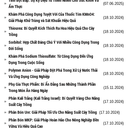
Tinh Bột Bắp: Sự Kỳ Diệu Từ Thiên Nhiên Cho Sức Khỏe Và
(07.06.2025)
Ẩm Thực
Khám Phá Công Dụng Tuyệt Vời Của Thuốc Tím KMnO4:
(18.10.2024)
Giải Pháp Khử Trùng và Sát Khuẩn Hiệu Quả
Thiourea: Bí Quyết Kích Thích Ra Hoa Hiệu Quả Cho Cây
(18.10.2024)
Trồng
Sorbitol: Hợp Chất Đáng Chú Ý Với Nhiều Công Dụng Trong
(18.10.2024)
Đời Sống
Khám Phá Sodium Thiosulfate: Từ Công Dụng Đến Ứng
(18.10.2024)
Dụng Trong Cuộc Sống
Polymer Anion - Giải Pháp Đột Phá Trong Xử Lý Nước Thải
(18.10.2024)
Và Ứng Dụng Công Nghiệp
Phụ Gia Thực Phẩm: Bí Ẩn Đằng Sau Những Thành Phần
(15.11.2024)
Trong Món Ăn Hàng Ngày
Phân Kali Trắng (Kali Trắng Israel): Bí Quyết Vàng Cho Năng
(17.10.2024)
Suất Cây Trồng
Phân Bón Ure: Giải Pháp Tối Ưu Cho Năng Suất Cây Trồng
(17.10.2024)
Phân Bón MKP: Giải Pháp Hoàn Hảo Cho Nông Nghiệp Bền
(17.10.2024)
Vững Và Hiệu Quả Cao