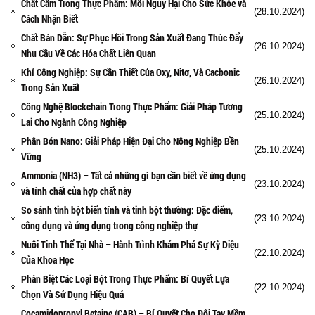
Chất Cấm Trong Thực Phẩm: Mối Nguy Hại Cho Sức Khỏe và
(28.10.2024)
Cách Nhận Biết
Chất Bán Dẫn: Sự Phục Hồi Trong Sản Xuất Đang Thúc Đẩy
(26.10.2024)
Nhu Cầu Về Các Hóa Chất Liên Quan
Khí Công Nghiệp: Sự Cần Thiết Của Oxy, Nitơ, Và Cacbonic
(26.10.2024)
Trong Sản Xuất
Công Nghệ Blockchain Trong Thực Phẩm: Giải Pháp Tương
(25.10.2024)
Lai Cho Ngành Công Nghiệp
Phân Bón Nano: Giải Pháp Hiện Đại Cho Nông Nghiệp Bền
(25.10.2024)
Vững
Ammonia (NH3) – Tất cả những gì bạn cần biết về ứng dụng
(23.10.2024)
và tính chất của hợp chất này
So sánh tinh bột biến tính và tinh bột thường: Đặc điểm,
(23.10.2024)
công dụng và ứng dụng trong công nghiệp thự
Nuôi Tinh Thể Tại Nhà – Hành Trình Khám Phá Sự Kỳ Diệu
(22.10.2024)
Của Khoa Học
Phân Biệt Các Loại Bột Trong Thực Phẩm: Bí Quyết Lựa
(22.10.2024)
Chọn Và Sử Dụng Hiệu Quả
Cocamidopropyl Betaine (CAB) – Bí Quyết Cho Đôi Tay Mềm