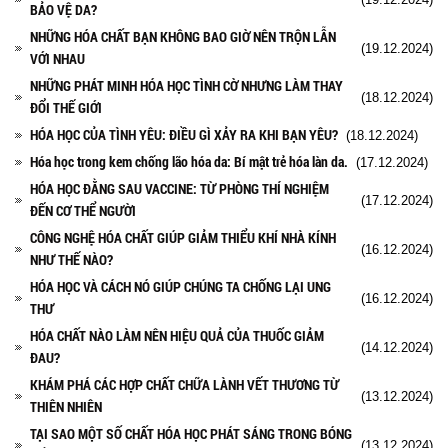
BẢO VỆ DA?
NHỮNG HÓA CHẤT BẠN KHÔNG BAO GIỜ NÊN TRỘN LẪN
(19.12.2024)
VỚI NHAU
NHỮNG PHÁT MINH HÓA HỌC TÌNH CỜ NHƯNG LÀM THAY
(18.12.2024)
ĐỔI THẾ GIỚI
HÓA HỌC CỦA TÌNH YÊU: ĐIỀU GÌ XẢY RA KHI BẠN YÊU?
(18.12.2024)
Hóa học trong kem chống lão hóa da: Bí mật trẻ hóa làn da.
(17.12.2024)
HÓA HỌC ĐẰNG SAU VACCINE: TỪ PHÒNG THÍ NGHIỆM
(17.12.2024)
ĐẾN CƠ THỂ NGƯỜI
CÔNG NGHỆ HÓA CHẤT GIÚP GIẢM THIỂU KHÍ NHÀ KÍNH
(16.12.2024)
NHƯ THẾ NÀO?
HÓA HỌC VÀ CÁCH NÓ GIÚP CHÚNG TA CHỐNG LẠI UNG
(16.12.2024)
THƯ
HÓA CHẤT NÀO LÀM NÊN HIỆU QUẢ CỦA THUỐC GIẢM
(14.12.2024)
ĐAU?
KHÁM PHÁ CÁC HỢP CHẤT CHỮA LÀNH VẾT THƯƠNG TỪ
(13.12.2024)
THIÊN NHIÊN
TẠI SAO MỘT SỐ CHẤT HÓA HỌC PHÁT SÁNG TRONG BÓNG
(13.12.2024)