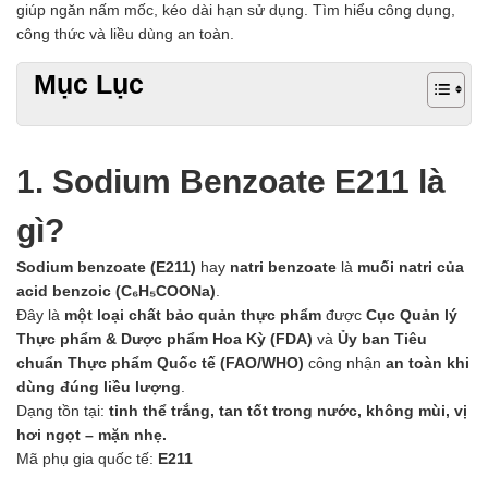
giúp ngăn nấm mốc, kéo dài hạn sử dụng. Tìm hiểu công dụng,
Chất phụ gia tạo cấu trúc
công thức và liều dùng an toàn.
Chất phụ gia bảo quản
Chất phụ gia nem giò chả
Mục Lục
Chất phụ gia bún mì phở
Chất phụ gia bánh kẹo kem
Chất phụ gia nước giải khát
Chất phụ gia xúc xích
1. Sodium Benzoate E211 là
Chất phụ gia nước mắm
Chất phụ gia rau củ quả
gì?
Chất phụ gia thạch rau câu
Chất phụ gia đậu hũ
Sodium benzoate (E211)
hay
natri benzoate
là
muối natri của
HÓA CHẤT TẨY RỬA
acid benzoic (C₆H₅COONa)
.
Tẩy rửa công nghiệp
Đây là
một loại chất bảo quản thực phẩm
được
Cục Quản lý
Tẩy rửa sinh hoạt
Thực phẩm & Dược phẩm Hoa Kỳ (FDA)
và
Ủy ban Tiêu
Tẩy rửa ô tô xe máy
chuẩn Thực phẩm Quốc tế (FAO/WHO)
công nhận
an toàn khi
Tẩy cáu cặn đường ống
dùng đúng liều lượng
.
Tẩy rửa khác
Dạng tồn tại:
tinh thể trắng, tan tốt trong nước, không mùi, vị
HÓA CHẤT THỦY SẢN
hơi ngọt – mặn nhẹ.
Hóa chất xử lý nước
Mã phụ gia quốc tế:
E211
Men đường ruột