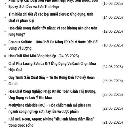
Phân Biệt Các Loại Sơn Phổ Biến Hiện Nay: Sơn Nước, Sơn
(19.06.2025)
Epoxy, Sơn Dầu và Sơn Tĩnh Điện
Tìm hiểu chi tiết về các loại muối clorua: Ứng dụng, tính
(14.06.2025)
chất và phân loại
Hóa chất trong thuốc tẩy trắng: Vì sao không nên pha trộn
(12.06.2025)
lung tung?
Ferrous Sulfate – Hóa Chất Đa Năng Từ Xử Lý Nước Đến Bổ
(10.06.2025)
Sung Vi Lượng
Hóa Chất Khử Mùi Công Nghiệp
(24.05.2025)
Chất Pha Loãng Sơn Là Gì? Ứng Dụng Và Cách Chọn Mua
(24.05.2025)
Hiệu Quả
Quy Trình Sản Xuất Giấy – Từ Gỗ Rừng Đến Tờ Giấy Hoàn
(23.05.2025)
Chỉnh
Hóa Chất Công Nghiệp Nhập Khẩu: Toàn Cảnh Thị Trường,
(23.05.2025)
Ứng Dụng và Lưu Ý Khi Mua
Methylene Chloride (MC) – Hóa chất mạnh mẽ phía sau
(22.05.2025)
ngành công nghiệp sơn, tẩy rửa và dược phẩm
Khí Heli, Neon, Argon: Những “siêu anh hùng thầm lặng”
(21.05.2025)
trong cuộc sống