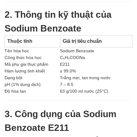
Men vi sinh EM gốc
Bổ sung khoáng chất
2. Thông tin kỹ thuật của
Bổ gan và giải độc gan
Phòng và trị bệnh
Sodium Benzoate
Bổ sung dinh dưỡng tăng trọng
Hấp thụ khí độc Yucca
Thuộc tính
Giá trị tiêu chuẩn
HÓA CHẤT XỬ LÝ NƯỚC
Xử lý nước hồ bơi
Tên hóa học
Sodium Benzoate
Xử lý nước sinh hoạt
Công thức hóa học
C₆H₅COONa
Xử lý nước thải
Mã phụ gia thực phẩm
E211
Xử lý nước giếng khoan
Hàm lượng tinh khiết
≥ 99.0%
Xử lý nước khác
Dạng bột
Trắng mịn, tan trong nước
DUNG MÔI CÔNG NGHIỆP
pH (1% dung dịch)
7 – 8.5
Pha sơn nước
Độ hòa tan
63 g/100 ml nước (25°C)
Pha sơn epoxy
Pha sơn dầu
Pha sơn tĩnh điện
3. Công dụng của Sodium
Dung môi khác
HƯƠNG LIỆU TINH DẦU
Benzoate E211
HÓA CHẤT CÔNG NGHIỆP