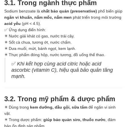
Axit
3.1. Trong ngành thực phẩm
Hóa chất khác
Sodium benzoate là
chất bảo quản (preservative)
phổ biến giúp
Kiềm
ngăn vi khuẩn, nấm mốc, nấm men
phát triển trong môi trường
Muối
acid yếu
(pH < 4.5).
Kim loại màu
✅ Ứng dụng điển hình:
Oxit kim loại
✴️ Nước giải khát có gas, nước trái cây.
HÓA CHẤT THÍ NGHIỆM
✴️ Sốt cà chua, tương ớt, nước chấm.
Hóa chất thí nghiệm
✴️ Dưa muối, mứt, bánh ngọt, kem lạnh.
Thiết bị phòng thí nghiệm
✴️ Thực phẩm đóng hộp, nước tương, đồ uống thể thao.
HÓA CHẤT NÔNG NGHIỆP
Nguyên liệu phân bón
✅
Khi kết hợp cùng acid citric hoặc acid
Chế phẩm sinh học
ascorbic (vitamin C), hiệu quả bảo quản tăng
Nguyên liệu chăn nuôi
mạnh.
HÓA CHẤT XÂY DỰNG
Chống thấm sika
Silicone Dow Corning
3.2. Trong mỹ phẩm & dược phẩm
Silicone KCC
Silicone Apollo
✴️ Dùng trong
kem dưỡng, dầu gội, sữa tắm
để ngăn vi sinh
Silicone Kingbond
vật.
Silicone Shinetsu
✴️ Trong dược phẩm:
giúp bảo quản siro, thuốc nước
, đảm
Keo Silicone
bảo ổn định sản phẩm.