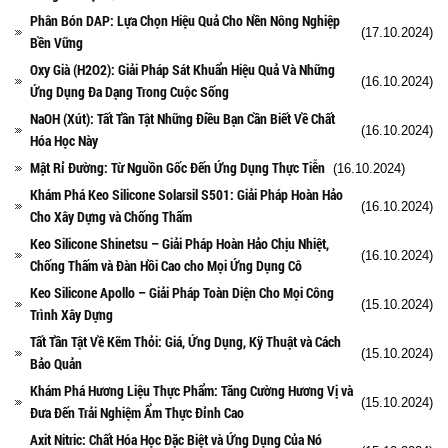
Phân Bón DAP: Lựa Chọn Hiệu Quả Cho Nền Nông Nghiệp
(17.10.2024)
Bền Vững
Oxy Già (H2O2): Giải Pháp Sát Khuẩn Hiệu Quả Và Những
(16.10.2024)
Ứng Dụng Đa Dạng Trong Cuộc Sống
NaOH (Xút): Tất Tần Tật Những Điều Bạn Cần Biết Về Chất
(16.10.2024)
Hóa Học Này
Mật Rỉ Đường: Từ Nguồn Gốc Đến Ứng Dụng Thực Tiễn
(16.10.2024)
Khám Phá Keo Silicone Solarsil S501: Giải Pháp Hoàn Hảo
(16.10.2024)
Cho Xây Dựng và Chống Thấm
Keo Silicone Shinetsu – Giải Pháp Hoàn Hảo Chịu Nhiệt,
(16.10.2024)
Chống Thấm và Đàn Hồi Cao cho Mọi Ứng Dụng Cô
Keo Silicone Apollo – Giải Pháp Toàn Diện Cho Mọi Công
(15.10.2024)
Trình Xây Dựng
Tất Tần Tật Về Kẽm Thỏi: Giá, Ứng Dụng, Kỹ Thuật và Cách
(15.10.2024)
Bảo Quản
Khám Phá Hương Liệu Thực Phẩm: Tăng Cường Hương Vị và
(15.10.2024)
Đưa Đến Trải Nghiệm Ẩm Thực Đỉnh Cao
Axit Nitric: Chất Hóa Học Đặc Biệt và Ứng Dụng Của Nó