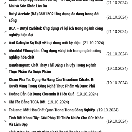
(21.10.2024)
Mại và Sức Khỏe Làn Da
Butyl Acetate (BA) C6H12O2 Ứng dụng đa dạng trong đời
(21.10.2024)
sống
BCA – Butyl Carbitol: Ứng dụng và lợi ích trong ngành công
(21.10.2024)
nghiệp hiện đại
Axit Salicylic Sự thật về loại dung môi kỳ diệu
(21.10.2024)
Alcohlol Ethoxylate: Ứng dụng và lợi ích trong ngành công
(21.10.2024)
nghiệp hóa chất
Xanthangum: Chất Thay Thế Đáng Tin Cậy Trong Ngành
(19.10.2024)
Thực Phẩm Và Dược Phẩm
Khám Phá Tác Dụng Đa Năng Của Trisodium Citrate: Bí
(19.10.2024)
Quyết Vàng Trong Công Nghệ Thực Phẩm và Dược Phẩ
Hướng Dẫn Sử Dụng Cloramin B Hiệu Quả
(19.10.2024)
Cắt Tảo Bằng TCCA Bột
(19.10.2024)
Toluene: Một Hóa Chất Quan Trọng Trong Công Nghiệp
(19.10.2024)
Tinh Bột Khoai Tây: Giải Pháp Từ Thiên Nhiên Cho Sức Khỏe
(19.10.2024)
Và Làm Đẹp