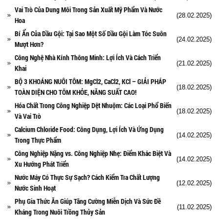
Vai Trò Của Dung Môi Trong Sản Xuất Mỹ Phẩm Và Nước
(28.02.2025)
Hoa
Bí Ẩn Của Dầu Gội: Tại Sao Một Số Dầu Gội Làm Tóc Suôn
(24.02.2025)
Mượt Hơn?
Công Nghệ Nhà Kính Thông Minh: Lợi Ích Và Cách Triển
(21.02.2025)
Khai
BỘ 3 KHOÁNG NUÔI TÔM: MgCl2, CaCl2, KCl – GIẢI PHÁP
(18.02.2025)
TOÀN DIỆN CHO TÔM KHỎE, NĂNG SUẤT CAO!
Hóa Chất Trong Công Nghiệp Dệt Nhuộm: Các Loại Phổ Biến
(18.02.2025)
Và Vai Trò
Calcium Chloride Food: Công Dụng, Lợi Ích Và Ứng Dụng
(14.02.2025)
Trong Thực Phẩm
Công Nghiệp Nặng vs. Công Nghiệp Nhẹ: Điểm Khác Biệt Và
(14.02.2025)
Xu Hướng Phát Triển
Nước Máy Có Thực Sự Sạch? Cách Kiểm Tra Chất Lượng
(12.02.2025)
Nước Sinh Hoạt
Phụ Gia Thức Ăn Giúp Tăng Cường Miễn Dịch Và Sức Đề
(11.02.2025)
Kháng Trong Nuôi Trồng Thủy Sản