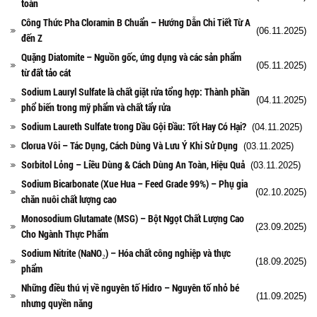
toàn
Công Thức Pha Cloramin B Chuẩn – Hướng Dẫn Chi Tiết Từ A
(06.11.2025)
đến Z
Quặng Diatomite – Nguồn gốc, ứng dụng và các sản phẩm
(05.11.2025)
từ đất tảo cát
Sodium Lauryl Sulfate là chất giặt rửa tổng hợp: Thành phần
(04.11.2025)
phổ biến trong mỹ phẩm và chất tẩy rửa
Sodium Laureth Sulfate trong Dầu Gội Đầu: Tốt Hay Có Hại?
(04.11.2025)
Clorua Vôi – Tác Dụng, Cách Dùng Và Lưu Ý Khi Sử Dụng
(03.11.2025)
Sorbitol Lỏng – Liều Dùng & Cách Dùng An Toàn, Hiệu Quả
(03.11.2025)
Sodium Bicarbonate (Xue Hua – Feed Grade 99%) – Phụ gia
(02.10.2025)
chăn nuôi chất lượng cao
Monosodium Glutamate (MSG) – Bột Ngọt Chất Lượng Cao
(23.09.2025)
Cho Ngành Thực Phẩm
Sodium Nitrite (NaNO₂) – Hóa chất công nghiệp và thực
(18.09.2025)
phẩm
Những điều thú vị về nguyên tố Hidro – Nguyên tố nhỏ bé
(11.09.2025)
nhưng quyền năng