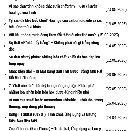
Vì sao thủy tinh không thật sự là chất rắn? – Câu chuyện
(20.05.2025)
hóa học của kính
Tại sao đá khô bốc khói? Hóa học của carbon dioxide và các
(16.05.2025)
hiệu ứng thú vị khác
Vật liệu thông minh đang thay đổi thế giới như thế nào?
(15.05.2025)
Sự thật về “chất tẩy trắng” – Không phải cái gì trắng cũng
(14.05.2025)
độc!
Sự thật về mỹ phẩm: Những hóa chất khiến da bạn đẹp lên
(12.05.2025)
từng ngày
Nước Điện Giải – Bí Mật Đằng Sau Thứ Nước Tưởng Như Rất
(06.05.2025)
Đỗi Bình Thường
7 “Chất xúc tác” thần kỳ trong nông nghiệp: Khám phá
(05.05.2025)
những loại phân bón hóa học được dùng nhiều nhấ
Bí mật của muối lạnh: Ammonium Chloride – Chất rắn tưởng
(26.04.2025)
thường, ứng dụng phi thường
Đồng(II) Sulfat (CuSO₄): Tính Chất, Ứng Dụng và Những
(24.04.2025)
Điều Bạn Nên Biết
Zinc Chloride (Kẽm Clorua) – Tính chất, Ứng dụng và Lưu ý