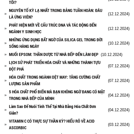
TỐI?
NGUYÊN TỐ KỲ LẠ NHẤT TRONG BẢNG TUẦN HOÀN: ĐÂU
(12.12.2024)
LÀ ỨNG VIÊN?
PHÁT HIỆN MỚI VỀ CẤU TRÚC DNA VÀ TÁC ĐỘNG ĐẾN
(12.12.2024)
NGÀNH Y SINH HỌC
NHỮNG ỨNG DỤNG BẤT NGỜ CỦA SILICA GEL TRONG ĐỜI
(10.12.2024)
SỐNG HÀNG NGÀY
MUỐI EPSOM: THẦN DƯỢC TỪ NHÀ BẾP ĐẾN LÀM ĐẸP
(10.12.2024)
LỊCH SỬ PHÁT TRIỂN HÓA CHẤT VÀ NHỮNG THÀNH TỰU
(07.12.2024)
ĐỘT PHÁ
HÓA CHẤT TRONG NGÀNH DỆT MAY: TĂNG CƯỜNG CHẤT
(07.12.2024)
LƯỢNG SẢN PHẨM
5 HÓA CHẤT PHỔ BIẾN MÀ BẠN KHÔNG NGỜ ĐANG CÓ MẶT
(04.12.2024)
TRONG NHÀ BẾP CỦA MÌNH
Làm Sao Để Nuôi Tinh Thể Tại Nhà Bằng Hóa Chất Đơn
(04.12.2024)
Giản?
VITAMIN C CÓ THỰC SỰ THẦN KỲ? HIỂU RÕ VỀ ACID
(03.12.2024)
ASCORBIC