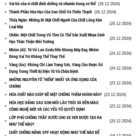
Vai trò của vi chất dinh dưỡng và vitamin trong cơ thể
(26.12.2024)
Thành Phần Hóa Học Của Sao Chổi Và Thiên Thạch
(26.12.2024)
Thủy Ngân: Những Bí Mật Chết Người Của Chất Lỏng Kim
(25.12.2024)
Loại Này
Chitin: Một Chất Trong Vỏ Tôm Có Thể Sản Xuất Nhựa Sinh
(25.12.2024)
Học Thân Thiện Môi Trường
Nhôm (Al): Từ Vỏ Lon Soda Đến Khung Máy Bay, Nhôm
(24.12.2024)
Đóng Vai Trò Không Thể Thay Thế
Vàng (Au): Không Chỉ Làm Trang Sức, Vàng Còn Được Sử
(24.12.2024)
Dụng Trong Thiết Bị Điện Tử Và Chữa Bệnh
NHỮNG NGUYÊN TỐ "HIẾM" NHẤT VÀ ỨNG DỤNG CỦA
(23.12.2024)
CHÚNG
HÓA CHẤT NÀO GIÚP BỀ MẶT CHỐNG THẤM HOÀN HẢO?
(23.12.2024)
HÓA HỌC ĐẰNG SAU SON MÔI LÂU TRÔI VÀ BỀN MÀU:
(23.12.2024)
CÔNG NGHỆ MỚI VÀ CÁC YẾU TỐ QUYẾT ĐỊNH
LỚP PHỦ CHỐNG TRẦY XƯỚC CHO XE HƠI ĐƯỢC TẠO RA
(20.12.2024)
NHƯ THẾ NÀO?
CHẤT CHỐNG NẮNG SPF HOẠT ĐỘNG NHƯ THẾ NÀO ĐỂ
(19.12.2024)