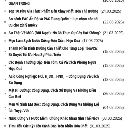
(26.03.2025)
QUAN TRỌNG
Top 10 Phụ Gia Thực Phẩm Bán Chạy Nhất Trên Thị Trường
(24.03.2025)
So sánh PAC Ấn Độ và PAC Trung Quốc – Lựa chọn nào tối
(22.03.2025)
ưu cho xử lý nước?
Sự Thật Về MSG (Bột Ngọt): Nó Có Thực Sự Gây Hại Không?
(21.03.2025)
Mẹo Làm Sạch Nước Giếng Đơn Giản, Hiệu Quả
(17.03.2025)
Thành Phần Dinh Dưỡng Cần Thiết Cho Từng Loại Tôm/Cá:
(15.03.2025)
Bí Quyết Tối Ưu Hóa Sự Phát Triển
Các Bệnh Thường Gặp Trên Tôm, Cá Và Cách Phòng Ngừa
(13.03.2025)
Hiệu Quả
Acid Công Nghiệp: HCl, H₂SO₄, HNO₃ – Công Dụng Và Cách
(12.03.2025)
Sử Dụng
Mật Rỉ Đường: Công Dụng, Cách Sử Dụng Và Những Điều
(26.03.2025)
Cần Biết
Men Vi Sinh EM Gốc: Công Dụng, Cách Dùng Và Những Lợi
(04.03.2025)
Ích Tuyệt Vời
Nước Cứng Và Nước Mềm: Chúng Khác Nhau Như Thế Nào?
(03.03.2025)
Tìm Hiểu Các Ký Hiệu Cảnh Báo Trên Nhãn Hóa Chất
(01.03.2025)