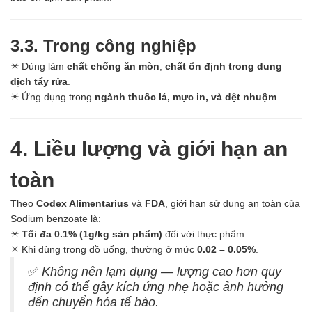
Hóa chất khác
Giới Thiệu
Đối tác
3.3. Trong công nghiệp
Quy trình sản xuất
✴️ Dùng làm
chất chống ăn mòn
,
chất ổn định trong dung
Tin tức
dịch tẩy rửa
.
VMC GROUP
✴️ Ứng dụng trong
ngành thuốc lá, mực in, và dệt nhuộm
.
Ngành Hóa Chất
Tẩy Rửa Diệt Khuẩn
Ngành Thực Phẩm
4. Liều lượng và giới hạn an
Ngành Nông Nghiệp
Ngành Thủy Sản
toàn
Ngành Môi Trường
Ngành Nhựa
Theo
Codex Alimentarius
và
FDA
, giới hạn sử dụng an toàn của
Ngành Xây Dựng
Sodium benzoate là:
Ngành Cao Su
✴️
Tối đa 0.1% (1g/kg sản phẩm)
đối với thực phẩm.
Ngành Xi Mạ
✴️ Khi dùng trong đồ uống, thường ở mức
0.02 – 0.05%
.
Ngành Thủy Tinh
Ngành Dệt Nhuộm
✅
Không nên lạm dụng — lượng cao hơn quy
Ngành Sơn
định có thể gây kích ứng nhẹ hoặc ảnh hưởng
Ngành In Ấn Bao Bì
đến chuyển hóa tế bào.