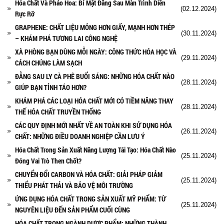
Hóa Chất Và Pháo Hoa: Bí Mật Đằng Sau Màn Trình Diễn
(02.12.2024)
Rực Rỡ
GRAPHENE: CHẤT LIỆU MỎNG HƠN GIẤY, MẠNH HƠN THÉP
(30.11.2024)
– KHÁM PHÁ TƯƠNG LAI CÔNG NGHỆ
XÀ PHÒNG BẠN DÙNG MỖI NGÀY: CÔNG THỨC HÓA HỌC VÀ
(29.11.2024)
CÁCH CHÚNG LÀM SẠCH
ĐẰNG SAU LY CÀ PHÊ BUỔI SÁNG: NHỮNG HÓA CHẤT NÀO
(28.11.2024)
GIÚP BẠN TỈNH TÁO HƠN?
KHÁM PHÁ CÁC LOẠI HÓA CHẤT MỚI CÓ TIỀM NĂNG THAY
(28.11.2024)
THẾ HÓA CHẤT TRUYỀN THỐNG
CÁC QUY ĐỊNH MỚI NHẤT VỀ AN TOÀN KHI SỬ DỤNG HÓA
(26.11.2024)
CHẤT: NHỮNG ĐIỀU DOANH NGHIỆP CẦN LƯU Ý
Hóa Chất Trong Sản Xuất Năng Lượng Tái Tạo: Hóa Chất Nào
(25.11.2024)
Đóng Vai Trò Then Chốt?
CHUYỂN ĐỔI CARBON VÀ HÓA CHẤT: GIẢI PHÁP GIẢM
(25.11.2024)
THIỂU PHÁT THẢI VÀ BẢO VỆ MÔI TRƯỜNG
ỨNG DỤNG HÓA CHẤT TRONG SẢN XUẤT MỸ PHẨM: TỪ
(25.11.2024)
NGUYÊN LIỆU ĐẾN SẢN PHẨM CUỐI CÙNG
HÓA CHẤT TRONG NGÀNH DƯỢC PHẨM: NHỮNG THÀNH