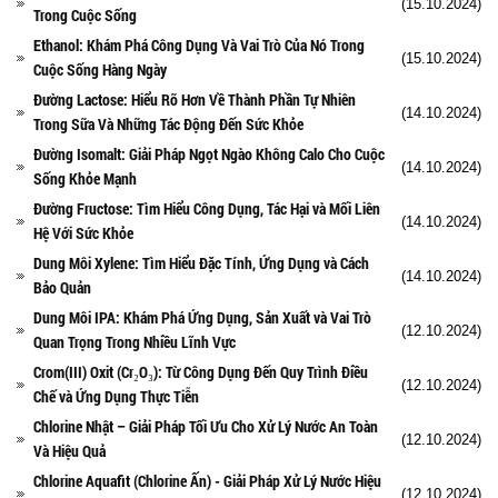
(15.10.2024)
Trong Cuộc Sống
Ethanol: Khám Phá Công Dụng Và Vai Trò Của Nó Trong
(15.10.2024)
Cuộc Sống Hàng Ngày
Đường Lactose: Hiểu Rõ Hơn Về Thành Phần Tự Nhiên
(14.10.2024)
Trong Sữa Và Những Tác Động Đến Sức Khỏe
Đường Isomalt: Giải Pháp Ngọt Ngào Không Calo Cho Cuộc
(14.10.2024)
Sống Khỏe Mạnh
Đường Fructose: Tìm Hiểu Công Dụng, Tác Hại và Mối Liên
(14.10.2024)
Hệ Với Sức Khỏe
Dung Môi Xylene: Tìm Hiểu Đặc Tính, Ứng Dụng và Cách
(14.10.2024)
Bảo Quản
Dung Môi IPA: Khám Phá Ứng Dụng, Sản Xuất và Vai Trò
(12.10.2024)
Quan Trọng Trong Nhiều Lĩnh Vực
Crom(III) Oxit (Cr₂O₃): Từ Công Dụng Đến Quy Trình Điều
(12.10.2024)
Chế và Ứng Dụng Thực Tiễn
Chlorine Nhật – Giải Pháp Tối Ưu Cho Xử Lý Nước An Toàn
(12.10.2024)
Và Hiệu Quả
Chlorine Aquafit (Chlorine Ấn) - Giải Pháp Xử Lý Nước Hiệu
(12.10.2024)