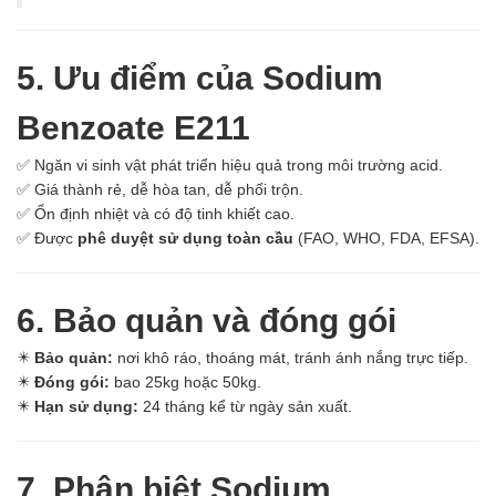
Ngành Gốm Sứ
Ngành Gỗ
Ngành Mỹ Phẩm
5. Ưu điểm của Sodium
Ngành Hóa Dầu
Ngành Giấy
Benzoate E211
Liên hệ
Tuyển dụng
✅ Ngăn vi sinh vật phát triển hiệu quả trong môi trường acid.
✅ Giá thành rẻ, dễ hòa tan, dễ phối trộn.
✅ Ổn định nhiệt và có độ tinh khiết cao.
✅ Được
phê duyệt sử dụng toàn cầu
(FAO, WHO, FDA, EFSA).
6. Bảo quản và đóng gói
✴️
Bảo quản:
nơi khô ráo, thoáng mát, tránh ánh nắng trực tiếp.
✴️
Đóng gói:
bao 25kg hoặc 50kg.
✴️
Hạn sử dụng:
24 tháng kể từ ngày sản xuất.
7. Phân biệt Sodium