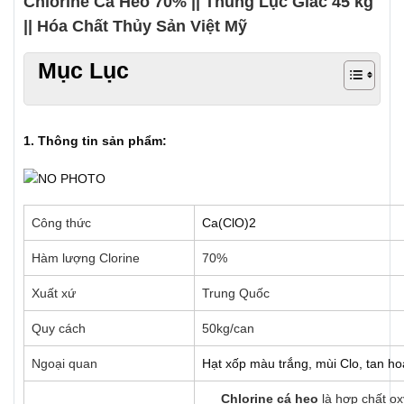
Chlorine Cá Heo 70% || Thùng Lục Giác 45 kg
|| Hóa Chất Thủy Sản Việt Mỹ
Mục Lục
1. Thông tin sản phẩm:
Công thức
Ca(ClO)2
Hàm lượng Clorine
70%
Xuất xứ
Trung Quốc
Quy cách
50kg/can
Ngoại quan
Hạt xốp màu trắng, mùi Clo, tan h
Chlorine cá heo
là hợp chất ox