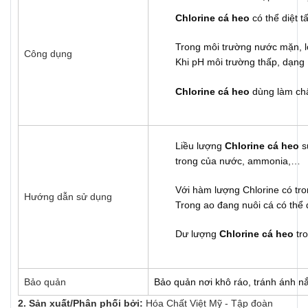
Chlorine cá heo
có thể diệt t
Trong môi trường nước mặn, 
Công dụng
Khi pH môi trường thấp, dạng 
Chlorine cá heo
dùng làm chất
Liều lượng
Chlorine cá heo
s
trong của nước, ammonia,…
Với hàm lượng Chlorine có tr
Hướng dẫn sử dụng
Trong ao đang nuôi cá có thể
Dư lượng
Chlorine cá heo
tro
Bảo quản
Bảo quản nơi khô ráo, tránh ánh nắ
2. Sản xuất/Phân phối bởi:
Hóa Chất Việt Mỹ - Tập đoàn