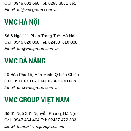
Call:
0945 002
568
Tel: 0258 3551 551
Email:
nt@vmcgroup.com.vn
VMC HÀ NỘI
Số 8 Ngõ 111 Phan Trọng Tuệ, Hà Nội
Call:
0946 020 868
Tel:
02438 610 888
Email:
hn@vmcgroup.com.vn
VMC ĐÀ NẴNG
26 Hòa Phú 15, Hòa Minh, Q.Liên Chiểu
Call:
0911 670 670
Tel:
02
363 670 668
Email:
dn@vmcgroup.com.vn
VMC GROUP VIỆT NAM
Số 61 Ngõ 381 Nguyễn Khang, Hà Nội
Call:
0947 464 464
Tel: 02437 472 333
Email:
hanoi@vmcgroup.com.vn