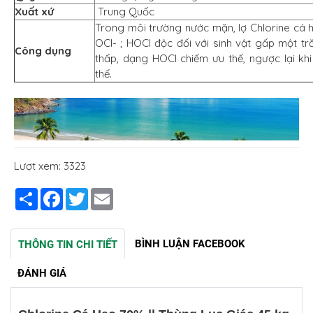
Xuất xứ
Trung Quốc
Trong môi trường nước mặn, lợ Chlorine cá h
OCl- ; HOCl độc đối với sinh vật gấp một tr
Công dụng
thấp, dạng HOCl chiếm ưu thế, ngược lại k
thế.
Lượt xem: 3323
Share
Facebook
Twitter
Email
BÌNH LUẬN FACEBOOK
THÔNG TIN CHI TIẾT
ĐÁNH GIÁ