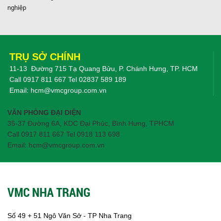
nghiệp
TRỤ SỞ CHÍNH
11-13 Đường 715 Tạ Quang Bửu, P. Chánh Hưng, TP. HCM
Call
0917 811 667
Tel
02837 589 189
Email:
hcm@vmcgroup.com.vn
VĂN PHÒNG ĐẠI DIỆN
35-37 Đường 6A, KDC Đại Phúc, Bình Hưng, TPHCM
Call 0917 811 667 Tel 0918 113 698
Email: hcm@vmcgroup.com.vn
VMC NHA TRANG
Số 49 + 51 Ngô Văn Sở - TP Nha Trang