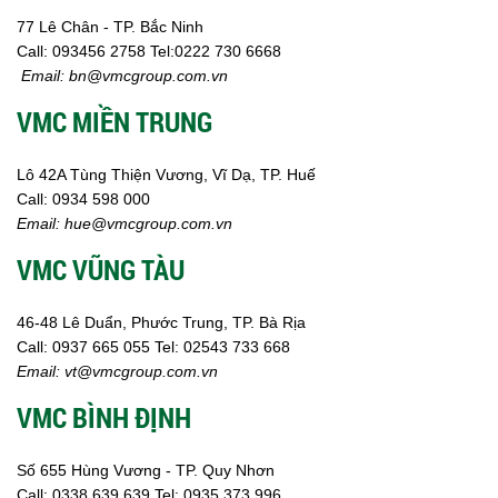
77 Lê Chân - TP. Bắc Ninh
Call:
093456 2758
Tel:0222 730 6668
Email:
bn@vmcgroup.com.vn
VMC MIỀN TRUNG
Lô 42A Tùng Thiện Vương, Vĩ Dạ, TP. Huế
Call:
0934 598 000
Email:
hue@vmcgroup.com.vn
VMC VŨNG TÀU
46-48 Lê Duẩn, Phước Trung, TP. Bà Rịa
Call:
0937 665 055
Tel: 02543 733 668
Email:
vt@vmcgroup.com.vn
VMC BÌNH ĐỊNH
Số 655 Hùng Vương - TP. Quy Nhơn
Call:
0338 639 639
Tel: 0935 373 996