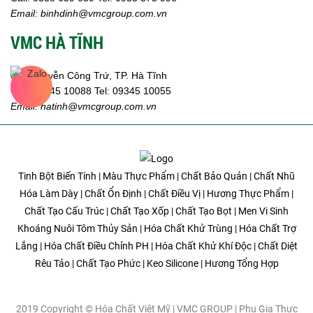
Email:
binhdinh@vmcgroup.com.vn
VMC HÀ TĨNH
359 Nguyễn Công Trứ, TP. Hà Tĩnh
Call:
09345 10088
Tel: 09345 10055
Email: hatinh
@vmcgroup.com.vn
Tinh Bột Biến Tính | Màu Thực Phẩm | Chất Bảo Quản | Chất Nhũ
Hóa Làm Dày | Chất Ổn Định | Chất Điều Vị | Hương Thực Phẩm |
Chất Tạo Cấu Trúc | Chất Tạo Xốp | Chất Tạo Bọt | Men Vi Sinh
Khoáng Nuôi Tôm Thủy Sản | Hóa Chất Khử Trùng | Hóa Chất Trợ
Lắng | Hóa Chất Điều Chỉnh PH | Hóa Chất Khử Khí Độc | Chất Diệt
Rêu Tảo | Chất Tạo Phức | Keo Silicone | Hương Tổng Hợp
2019 Copyright © Hóa Chất Việt Mỹ | VMC GROUP | Phụ Gia Thực