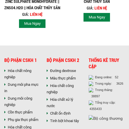
ZINC SULPHATE MONOHYDRATE ||
CHẤT THỦY SẢN
ZNSO4.H2O || HÓA CHẤT THỦY SẢN
GIÁ:
LIÊN HỆ
GIÁ:
LIÊN HỆ
Mua Ngay
Mua Ngay
BỘ PHẬN CSKH 1
BỘ PHẬN CSKH 2
THỐNG KÊ TRUY
CẬP
Hóa chất nông
Đường dextrose
nghiệp
Đang online: 52
Màu thực phẩm
Trong ngày: 3626
Dung môi pha mực
Hóa chất công
Trong tháng:
in
nghiệp
38897
Dung môi công
Hóa chất xử lý
Tổng truy cập:
nghiệp
nước
4355433
Cồn thực phẩm
Chất ổn định
Phụ gia thực phẩm
Tinh bột khoai tây
Hóa chất công