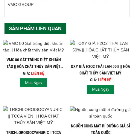
VMC GROUP
SẢN PHẨM LIÊN QUAN
VMC 80 SÁT TRÙNG DIỆT KHUẨN
TẢO || HÓA CHẤT THỦY SẢN VIỆT
OXY GIÀ H2O2 THÁI LAN 50% || HÓA
MỸ
CHẤT THỦY SẢN VIỆT MỸ
GIÁ:
LIÊN HỆ
GIÁ:
LIÊN HỆ
Mua Ngay
Mua Ngay
NGUỒN CUNG MẬT RỈ ĐƯỜNG GIÁ SỈ
TRICHLOROISOCYANURIC || TCCA
TOÀN QUỐC