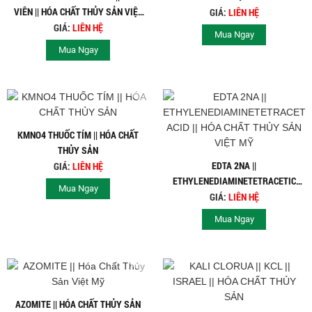
VIÊN || HÓA CHẤT THỦY SẢN VIỆT
GIÁ:
LIÊN HỆ
MỸ
GIÁ:
LIÊN HỆ
Mua Ngay
Mua Ngay
KMNO4 THUỐC TÍM || HÓA CHẤT
THỦY SẢN
EDTA 2NA ||
GIÁ:
LIÊN HỆ
ETHYLENEDIAMINETETRACETIC
Mua Ngay
ACID || HÓA CHẤT THỦY SẢN VIỆT
GIÁ:
LIÊN HỆ
MỸ
Mua Ngay
AZOMITE || HÓA CHẤT THỦY SẢN