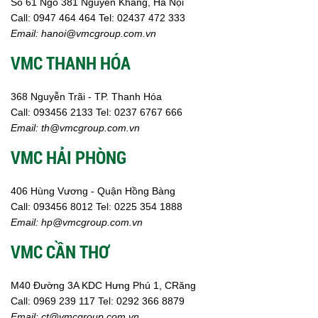
Số 61 Ngõ 381 Nguyễn Khang, Hà Nội
Call:
0947 464 464
Tel: 02437 472 333
Email:
hanoi@vmcgroup.com.vn
VMC THANH HÓA
368 Nguyễn Trãi - TP. Thanh Hóa
Call:
093456 2133
Tel: 0237 6767 666
Email:
th@vmcgroup.com.vn
VMC HẢI PHÒNG
406 Hùng Vương - Quận Hồng Bàng
Call:
0
93456 8012
Tel: 0225 354 1888
Email:
hp@vmcgroup.com.vn
VMC CẦN THƠ
M40 Đường 3A KDC Hưng Phú 1, CRăng
Call:
0969 239 117
Tel: 0292 366 8879
Email:
ct@vmcgroup.com.vn