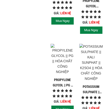
PROPYLENE
HÓA CHẤT CÔNG
GLYCOL
NGHIỆP
MONOMETHYL
GIÁ:
LIÊN HỆ
ETHER (PM) ||
Mua Ngay
HÓA CHẤT CÔNG
GIÁ:
LIÊN HỆ
NGHIỆP
Mua Ngay
PROPYLENE
GLYCOL || PG ||
POTASSIUM
HÓA CHẤT CÔNG
SULPHATE ||
NGHIỆP
KALI SUNPHAT
GIÁ:
LIÊN HỆ
|| K2SO4 || HÓA
CHẤT CÔNG
GIÁ:
LIÊN HỆ