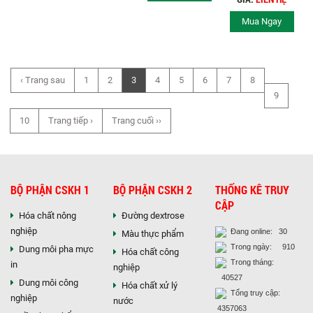
CÔNG NGHIỆP
Mua Ngay
‹ Trang sau
1
2
3
4
5
6
7
8
9
10
Trang tiếp ›
Trang cuối ››
BỘ PHẬN CSKH 1
BỘ PHẬN CSKH 2
THỐNG KÊ TRUY
CẬP
Hóa chất nông
Đường dextrose
nghiệp
Đang online: 30
Màu thực phẩm
Trong ngày: 910
Dung môi pha mực
Hóa chất công
Trong tháng:
in
nghiệp
40527
Dung môi công
Hóa chất xử lý
Tổng truy cập:
nghiệp
nước
4357063