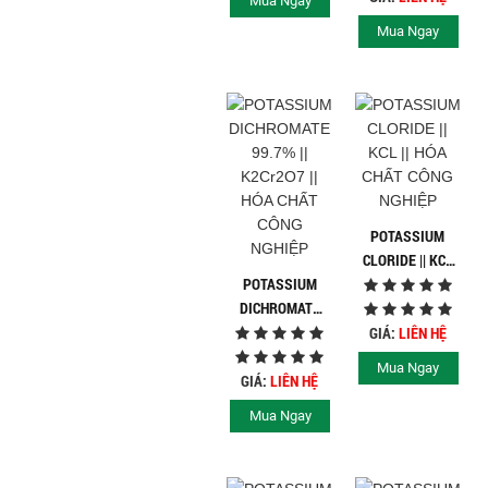
Mua Ngay
NGHIỆP
Mua Ngay
POTASSIUM
CLORIDE || KCL
POTASSIUM
|| HÓA CHẤT
DICHROMATE
CÔNG NGHIỆP
99.7% ||
GIÁ:
LIÊN HỆ
K2CR2O7 || HÓA
Mua Ngay
CHẤT CÔNG
GIÁ:
LIÊN HỆ
NGHIỆP
Mua Ngay