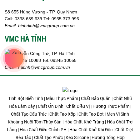
Số 655 Hùng Vương - TP. Quy Nhơn
Call:
0338 639 639
Tel: 0935 373 996
Email:
binhdinh@vmcgroup.com.vn
VMC HÀ TĨNH
359 Nguyễn Công Trứ, TP. Hà Tĩnh
Call:
09345 10088
Tel: 09345 10055
Email: hatinh
@vmcgroup.com.vn
Tinh Bột Biến Tính | Màu Thực Phẩm | Chất Bảo Quản | Chất Nhũ
Hóa Làm Dày | Chất Ổn Định | Chất Điều Vị | Hương Thực Phẩm |
Chất Tạo Cấu Trúc | Chất Tạo Xốp | Chất Tạo Bọt | Men Vi Sinh
Khoáng Nuôi Tôm Thủy Sản | Hóa Chất Khử Trùng | Hóa Chất Trợ
Lắng | Hóa Chất Điều Chỉnh PH | Hóa Chất Khử Khí Độc | Chất Diệt
Rêu Tảo | Chất Tạo Phức | Keo Silicone | Hương Tổng Hợp