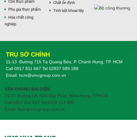
Cồn thực phẩm
Chất ổn định
Phụ gia thực phẩm
Tinh bột khoai tây
Hóa chất công
nghiệp
TRỤ SỞ CHÍNH
11-13 Đường 715 Tạ Quang Bửu, P. Chánh Hưng, TP. HCM
Call
0917 811 667
Tel
02837 589 189
Email:
hcm@vmcgroup.com.vn
VĂN PHÒNG ĐẠI DIỆN
35-37 Đường 6A, KDC Đại Phúc, Bình Hưng, TPHCM
Call 0917 811 667 Tel 0918 113 698
Email: hcm@vmcgroup.com.vn