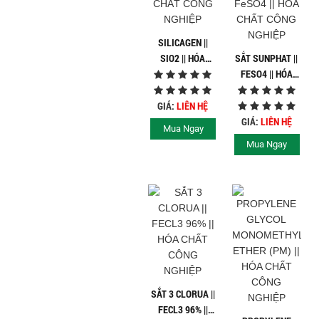
Ngành Gốm Sứ
Ngành Gỗ
Ngành Mỹ Phẩm
SILICAGEN ||
Ngành Hóa Dầu
SIO2 || HÓA
SẮT SUNPHAT ||
Ngành Giấy
CHẤT CÔNG
FESO4 || HÓA
Liên hệ
NGHIỆP
CHẤT CÔNG
Tuyển dụng
NGHIỆP
GIÁ:
LIÊN HỆ
GIÁ:
LIÊN HỆ
Mua Ngay
Mua Ngay
SẮT 3 CLORUA ||
FECL3 96% ||