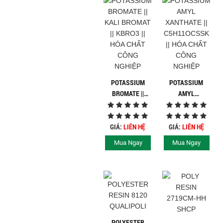
POTASSIUM
POTASSIUM
BROMATE ||
AMYL
KALI BROMAT ||
XANTHATE ||
KBRO3 || HÓA
C5H11OCSSK ||
CHẤT CÔNG
HÓA CHẤT CÔNG
GIÁ:
LIÊN HỆ
GIÁ:
LIÊN HỆ
NGHIỆP
NGHIỆP
Mua Ngay
Mua Ngay
POLYESTER