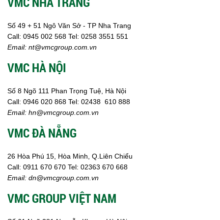
VMC NHA TRANG
Số 49 + 51 Ngô Văn Sở - TP Nha Trang
Call:
0945 002
568
Tel: 0258 3551 551
Email:
nt@vmcgroup.com.vn
VMC HÀ NỘI
Số 8 Ngõ 111 Phan Trọng Tuệ, Hà Nội
Call:
0946 020 868
Tel:
02438 610 888
Email:
hn@vmcgroup.com.vn
VMC ĐÀ NẴNG
26 Hòa Phú 15, Hòa Minh, Q.Liên Chiểu
Call:
0911 670 670
Tel:
02
363 670 668
Email:
dn@vmcgroup.com.vn
VMC GROUP VIỆT NAM